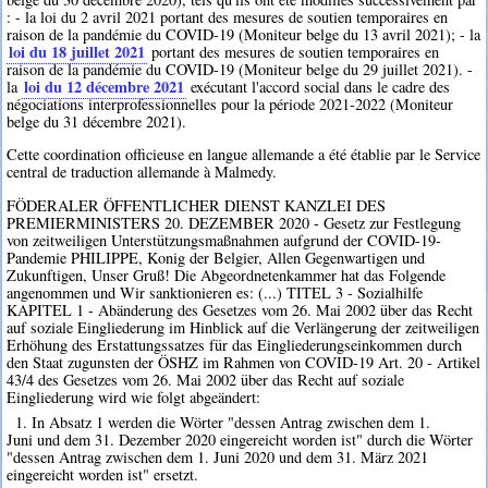
: - la loi du 2 avril 2021 portant des mesures de soutien temporaires en
raison de la pandémie du COVID-19 (Moniteur belge du 13 avril 2021); - la
loi du 18 juillet 2021
portant des mesures de soutien temporaires en
raison de la pandémie du COVID-19 (Moniteur belge du 29 juillet 2021). -
loi du 12 décembre 2021
la
exécutant l'accord social dans le cadre des
négociations interprofessionnelles pour la période 2021-2022 (Moniteur
belge du 31 décembre 2021).
Cette coordination officieuse en langue allemande a été établie par le Service
central de traduction allemande à Malmedy.
FÖDERALER ÖFFENTLICHER DIENST KANZLEI DES
PREMIERMINISTERS 20. DEZEMBER 2020 - Gesetz zur Festlegung
von zeitweiligen Unterstützungsmaßnahmen aufgrund der COVID-19-
Pandemie PHILIPPE, Konig der Belgier, Allen Gegenwartigen und
Zukunftigen, Unser Gruß! Die Abgeordnetenkammer hat das Folgende
angenommen und Wir sanktionieren es: (...) TITEL 3 - Sozialhilfe
KAPITEL 1 - Abänderung des Gesetzes vom 26. Mai 2002 über das Recht
auf soziale Eingliederung im Hinblick auf die Verlängerung der zeitweiligen
Erhöhung des Erstattungssatzes für das Eingliederungseinkommen durch
den Staat zugunsten der ÖSHZ im Rahmen von COVID-19 Art. 20 - Artikel
43/4 des Gesetzes vom 26. Mai 2002 über das Recht auf soziale
Eingliederung wird wie folgt abgeändert:
1. In Absatz 1 werden die Wörter "dessen Antrag zwischen dem 1.
Juni und dem 31. Dezember 2020 eingereicht worden ist" durch die Wörter
"dessen Antrag zwischen dem 1. Juni 2020 und dem 31. März 2021
eingereicht worden ist" ersetzt.