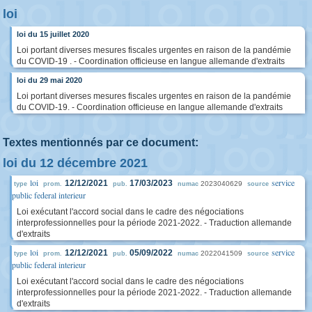
loi
loi du 15 juillet 2020
Loi portant diverses mesures fiscales urgentes en raison de la pandémie
du COVID-19 . - Coordination officieuse en langue allemande d'extraits
loi du 29 mai 2020
Loi portant diverses mesures fiscales urgentes en raison de la pandémie
du COVID-19. - Coordination officieuse en langue allemande d'extraits
Textes mentionnés par ce document:
loi du 12 décembre 2021
loi
service
12/12/2021
17/03/2023
2023040629
type
prom.
pub.
numac
source
public federal interieur
Loi exécutant l'accord social dans le cadre des négociations
interprofessionnelles pour la période 2021-2022. - Traduction allemande
d'extraits
loi
service
12/12/2021
05/09/2022
2022041509
type
prom.
pub.
numac
source
public federal interieur
Loi exécutant l'accord social dans le cadre des négociations
interprofessionnelles pour la période 2021-2022. - Traduction allemande
d'extraits