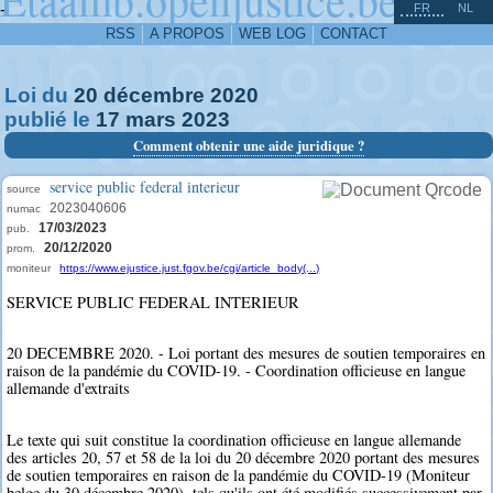
^
-
FR
NL
RSS
A PROPOS
WEB LOG
CONTACT
Loi du
20
décembre
2020
publié le
17
mars
2023
Comment obtenir une aide juridique ?
service public federal interieur
source
2023040606
numac
17/03/2023
pub.
20/12/2020
prom.
moniteur
https://www.ejustice.just.fgov.be/cgi/article_body(...)
SERVICE PUBLIC FEDERAL INTERIEUR
20 DECEMBRE 2020. - Loi portant des mesures de soutien temporaires en
raison de la pandémie du COVID-19. - Coordination officieuse en langue
allemande d'extraits
Le texte qui suit constitue la coordination officieuse en langue allemande
des articles 20, 57 et 58 de la loi du 20 décembre 2020 portant des mesures
de soutien temporaires en raison de la pandémie du COVID-19 (Moniteur
belge du 30 décembre 2020), tels qu'ils ont été modifiés successivement par