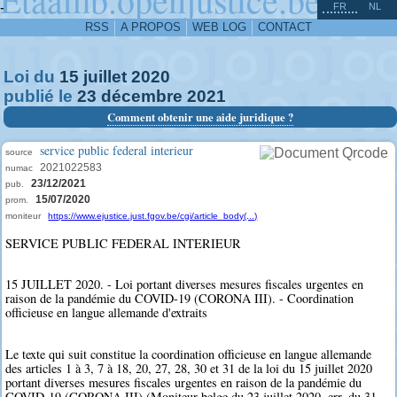
^
-
FR
NL
RSS
A PROPOS
WEB LOG
CONTACT
Loi du
15
juillet
2020
publié le
23
décembre
2021
Comment obtenir une aide juridique ?
service public federal interieur
source
2021022583
numac
23/12/2021
pub.
15/07/2020
prom.
moniteur
https://www.ejustice.just.fgov.be/cgi/article_body(...)
SERVICE PUBLIC FEDERAL INTERIEUR
15 JUILLET 2020. - Loi portant diverses mesures fiscales urgentes en
raison de la pandémie du COVID-19 (CORONA III). - Coordination
officieuse en langue allemande d'extraits
Le texte qui suit constitue la coordination officieuse en langue allemande
des articles 1 à 3, 7 à 18, 20, 27, 28, 30 et 31 de la loi du 15 juillet 2020
portant diverses mesures fiscales urgentes en raison de la pandémie du
COVID-19 (CORONA III) (Moniteur belge du 23 juillet 2020, err. du 31