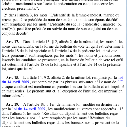
échéant, mentionnées sur l'acte de présentation en ce qui concerne les
électeurs présentants.";
2° dans l'alinéa 3, les mots "L'identité de la femme-candidat, mariée ou
veuve, peut être précédée du nom de son époux ou de son époux décédé"
sont remplacés par les mots "L'identité du (de la) candidat(e), marié(e) ou
veuf(ve), peut être précédée ou suivie du nom de son conjoint ou de son
conjoint décédé".
Art. 17.
Dans l'article 13, § 2, alinéa 2, de la même loi, les mots ", les
noms des candidats, en la forme du bulletin de vote tel qu'il est déterminé à
l'article 18 de la loi spéciale et à l'article 14 de la présente loi, ainsi que
leurs prénoms," sont remplacés par les mots ", les noms et prénoms sous
lesquels les candidats se présentent, en la forme du bulletin de vote tel qu'il
est déterminé à l'article 18 de la loi spéciale et à l'article 14 de la présente
loi, ainsi que leurs".
Art. 18.
loi
L'article 14, § 2, alinéa 2, de la même loi, remplacé par la
du 14 avril 2009
, est complété par les phrases suivantes : "Le nom de
chaque candidat est mentionné en premier lieu sur le bulletin et est imprimé
en majuscules. Le prénom suit et, à l'exception de l'initiale, est imprimé en
minuscules.".
Art. 19.
A l'article 19, § 1er, de la même loi, modifié en dernier lieu
loi du 14 avril 2009
par la
, les modifications suivantes sont apportées : 1°
dans l'alinéa 5, les mots "Résultats du dépouillement des bulletins reçus
dans les bureaux nos..." sont remplacés par les mots "Résultats du
dépouillement des bulletins reçus dans les bureaux nos... provenant de la
commune";