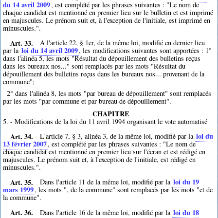
du 14 avril 2009
, est complété par les phrases suivantes : "Le nom de
chaque candidat est mentionné en premier lieu sur le bulletin et est imprimé
en majuscules. Le prénom suit et, à l'exception de l'initiale, est imprimé en
minuscules.".
Art. 33.
A l'article 22, § 1er, de la même loi, modifié en dernier lieu
loi du 14 avril 2009
par la
, les modifications suivantes sont apportées : 1°
dans l'alinéa 5, les mots "Résultat du dépouillement des bulletins reçus
dans les bureaux nos..." sont remplacés par les mots "Résultat du
dépouillement des bulletins reçus dans les bureaux nos... provenant de la
commune";
2° dans l'alinéa 8, les mots "par bureau de dépouillement" sont remplacés
par les mots "par commune et par bureau de dépouillement".
CHAPITRE
5. - Modifications de la loi du 11 avril 1994 organisant le vote automatisé
Art. 34.
loi du
L'article 7, § 3, alinéa 3, de la même loi, modifié par la
13 février 2007
, est complété par les phrases suivantes : "Le nom de
chaque candidat est mentionné en premier lieu sur l'écran et est rédigé en
majuscules. Le prénom suit et, à l'exception de l'initiale, est rédigé en
minuscules.".
Art. 35.
loi du 19
Dans l'article 11 de la même loi, modifié par la
mars 1999
, les mots ", de la commune" sont remplacés par les mots "et de
la commune".
Art. 36.
loi du 18
Dans l'article 16 de la même loi, modifié par la