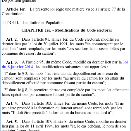
Disposition générale
Article 1er.
La présente loi règle une matière visée à l'article 77 de la
Constitution.
TITRE II. - Institution et Population
CHAPITRE 1er. - Modifications du Code électoral
Art. 2.
Dans l'article 91, alinéa 1er, du Code électoral, modifié en
dernier lieu par la loi du 30 juillet 1991, les mots "en commençant par le
chef-lieu" sont remplacés par les mots "ces sections étant rassemblées par
commune du ressort du canton".
Art. 3.
loi
A l'article 95, du même Code, modifié en dernier lieu par la
du 6 janvier 2014
, les modifications suivantes sont apportées :
1° dans le § 3, les mots "les résultats du dépouillement au niveau du
canton" sont remplacés par les mots "au niveau du canton les résultats du
dépouillement effectué par commune faisant partie du canton";
2° dans le § 8, la première phrase est complétée par les mots "et effectuent
leurs opérations par commune faisant partie du canton".
Art. 4.
Dans l'article 103, alinéa 1er, du même Code, les mots "Il ne
peut être procédé à la formation du bureau avant" sont remplacés par les
mots "Il doit être procédé à la formation du bureau au plus tard à".
Art. 5.
Dans l'article 107, alinéa 8, du même Code, modifié en dernier
lieu par la loi du 11 avril 1994, les mots "et, le cas échéant, le nom de son
conjoint," sont abrogés.