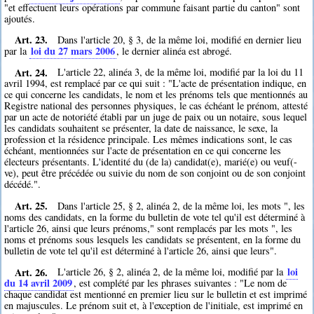
"et effectuent leurs opérations par commune faisant partie du canton" sont
ajoutés.
Art. 23.
Dans l'article 20, § 3, de la même loi, modifié en dernier lieu
loi du 27 mars 2006
par la
, le dernier alinéa est abrogé.
Art. 24.
L'article 22, alinéa 3, de la même loi, modifié par la loi du 11
avril 1994, est remplacé par ce qui suit : "L'acte de présentation indique, en
ce qui concerne les candidats, le nom et les prénoms tels que mentionnés au
Registre national des personnes physiques, le cas échéant le prénom, attesté
par un acte de notoriété établi par un juge de paix ou un notaire, sous lequel
les candidats souhaitent se présenter, la date de naissance, le sexe, la
profession et la résidence principale. Les mêmes indications sont, le cas
échéant, mentionnées sur l'acte de présentation en ce qui concerne les
électeurs présentants. L'identité du (de la) candidat(e), marié(e) ou veuf(-
ve), peut être précédée ou suivie du nom de son conjoint ou de son conjoint
décédé.".
Art. 25.
Dans l'article 25, § 2, alinéa 2, de la même loi, les mots ", les
noms des candidats, en la forme du bulletin de vote tel qu'il est déterminé à
l'article 26, ainsi que leurs prénoms," sont remplacés par les mots ", les
noms et prénoms sous lesquels les candidats se présentent, en la forme du
bulletin de vote tel qu'il est déterminé à l'article 26, ainsi que leurs".
Art. 26.
loi
L'article 26, § 2, alinéa 2, de la même loi, modifié par la
du 14 avril 2009
, est complété par les phrases suivantes : "Le nom de
chaque candidat est mentionné en premier lieu sur le bulletin et est imprimé
en majuscules. Le prénom suit et, à l'exception de l'initiale, est imprimé en