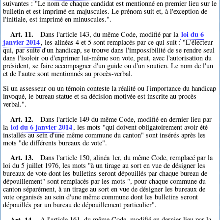
suivantes : "Le nom de chaque candidat est mentionné en premier lieu sur le
bulletin et est imprimé en majuscules. Le prénom suit et, à l'exception de
l'initiale, est imprimé en minuscules.".
Art. 11.
loi du 6
Dans l'article 143, du même Code, modifié par la
janvier 2014
, les alinéas 4 et 5 sont remplacés par ce qui suit : "L'électeur
qui, par suite d'un handicap, se trouve dans l'impossibilité de se rendre seul
dans l'isoloir ou d'exprimer lui-même son vote, peut, avec l'autorisation du
président, se faire accompagner d'un guide ou d'un soutien. Le nom de l'un
et de l'autre sont mentionnés au procès-verbal.
Si un assesseur ou un témoin conteste la réalité ou l'importance du handicap
invoqué, le bureau statue et sa décision motivée est inscrite au procès-
verbal.".
Art. 12.
Dans l'article 149 du même Code, modifié en dernier lieu par
loi du 6 janvier 2014
la
, les mots "qui doivent obligatoirement avoir été
installés au sein d'une même commune du canton" sont insérés après les
mots "de différents bureaux de vote".
Art. 13.
Dans l'article 150, alinéa 1er, du même Code, remplacé par la
loi du 5 juillet 1976, les mots "à un tirage au sort en vue de désigner les
bureaux de vote dont les bulletins seront dépouillés par chaque bureau de
dépouillement" sont remplacés par les mots ", pour chaque commune du
canton séparément, à un tirage au sort en vue de désigner les bureaux de
vote organisés au sein d'une même commune dont les bulletins seront
dépouillés par un bureau de dépouillement particulier".
Art. 14.
A l'article 161, du même Code, modifié en dernier lieu par la