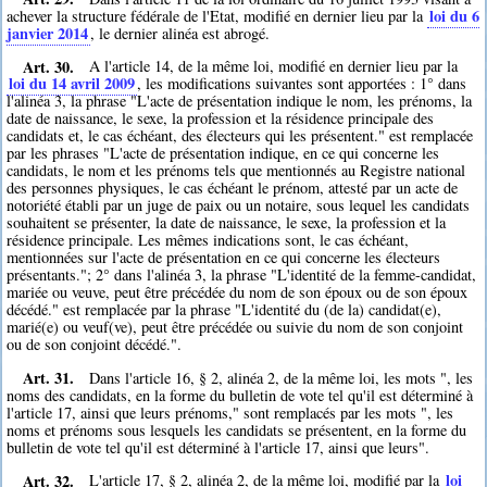
loi du 6
achever la structure fédérale de l'Etat, modifié en dernier lieu par la
janvier 2014
, le dernier alinéa est abrogé.
Art. 30.
A l'article 14, de la même loi, modifié en dernier lieu par la
loi du 14 avril 2009
, les modifications suivantes sont apportées : 1° dans
l'alinéa 3, la phrase "L'acte de présentation indique le nom, les prénoms, la
date de naissance, le sexe, la profession et la résidence principale des
candidats et, le cas échéant, des électeurs qui les présentent." est remplacée
par les phrases "L'acte de présentation indique, en ce qui concerne les
candidats, le nom et les prénoms tels que mentionnés au Registre national
des personnes physiques, le cas échéant le prénom, attesté par un acte de
notoriété établi par un juge de paix ou un notaire, sous lequel les candidats
souhaitent se présenter, la date de naissance, le sexe, la profession et la
résidence principale. Les mêmes indications sont, le cas échéant,
mentionnées sur l'acte de présentation en ce qui concerne les électeurs
présentants."; 2° dans l'alinéa 3, la phrase "L'identité de la femme-candidat,
mariée ou veuve, peut être précédée du nom de son époux ou de son époux
décédé." est remplacée par la phrase "L'identité du (de la) candidat(e),
marié(e) ou veuf(ve), peut être précédée ou suivie du nom de son conjoint
ou de son conjoint décédé.".
Art. 31.
Dans l'article 16, § 2, alinéa 2, de la même loi, les mots ", les
noms des candidats, en la forme du bulletin de vote tel qu'il est déterminé à
l'article 17, ainsi que leurs prénoms," sont remplacés par les mots ", les
noms et prénoms sous lesquels les candidats se présentent, en la forme du
bulletin de vote tel qu'il est déterminé à l'article 17, ainsi que leurs".
Art. 32.
loi
L'article 17, § 2, alinéa 2, de la même loi, modifié par la