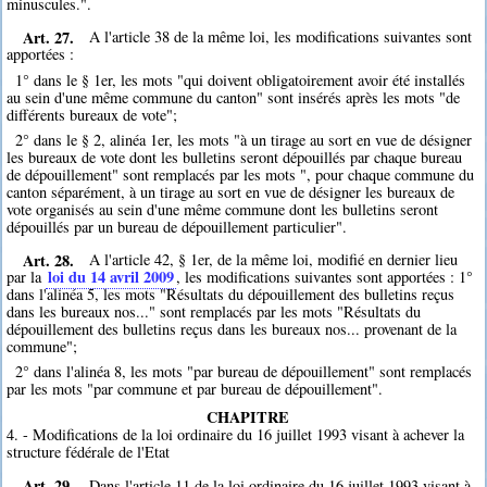
minuscules.".
Art. 27.
A l'article 38 de la même loi, les modifications suivantes sont
apportées :
1° dans le § 1er, les mots "qui doivent obligatoirement avoir été installés
au sein d'une même commune du canton" sont insérés après les mots "de
différents bureaux de vote";
2° dans le § 2, alinéa 1er, les mots "à un tirage au sort en vue de désigner
les bureaux de vote dont les bulletins seront dépouillés par chaque bureau
de dépouillement" sont remplacés par les mots ", pour chaque commune du
canton séparément, à un tirage au sort en vue de désigner les bureaux de
vote organisés au sein d'une même commune dont les bulletins seront
dépouillés par un bureau de dépouillement particulier".
Art. 28.
A l'article 42, § 1er, de la même loi, modifié en dernier lieu
loi du 14 avril 2009
par la
, les modifications suivantes sont apportées : 1°
dans l'alinéa 5, les mots "Résultats du dépouillement des bulletins reçus
dans les bureaux nos..." sont remplacés par les mots "Résultats du
dépouillement des bulletins reçus dans les bureaux nos... provenant de la
commune";
2° dans l'alinéa 8, les mots "par bureau de dépouillement" sont remplacés
par les mots "par commune et par bureau de dépouillement".
CHAPITRE
4. - Modifications de la loi ordinaire du 16 juillet 1993 visant à achever la
structure fédérale de l'Etat
Art. 29.
Dans l'article 11 de la loi ordinaire du 16 juillet 1993 visant à