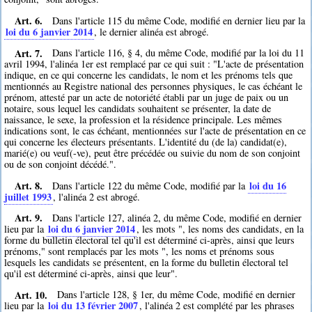
Art. 6.
Dans l'article 115 du même Code, modifié en dernier lieu par la
loi du 6 janvier 2014
, le dernier alinéa est abrogé.
Art. 7.
Dans l'article 116, § 4, du même Code, modifié par la loi du 11
avril 1994, l'alinéa 1er est remplacé par ce qui suit : "L'acte de présentation
indique, en ce qui concerne les candidats, le nom et les prénoms tels que
mentionnés au Registre national des personnes physiques, le cas échéant le
prénom, attesté par un acte de notoriété établi par un juge de paix ou un
notaire, sous lequel les candidats souhaitent se présenter, la date de
naissance, le sexe, la profession et la résidence principale. Les mêmes
indications sont, le cas échéant, mentionnées sur l'acte de présentation en ce
qui concerne les électeurs présentants. L'identité du (de la) candidat(e),
marié(e) ou veuf(-ve), peut être précédée ou suivie du nom de son conjoint
ou de son conjoint décédé.".
Art. 8.
loi du 16
Dans l'article 122 du même Code, modifié par la
juillet 1993
, l'alinéa 2 est abrogé.
Art. 9.
Dans l'article 127, alinéa 2, du même Code, modifié en dernier
loi du 6 janvier 2014
lieu par la
, les mots ", les noms des candidats, en la
forme du bulletin électoral tel qu'il est déterminé ci-après, ainsi que leurs
prénoms," sont remplacés par les mots ", les noms et prénoms sous
lesquels les candidats se présentent, en la forme du bulletin électoral tel
qu'il est déterminé ci-après, ainsi que leur".
Art. 10.
Dans l'article 128, § 1er, du même Code, modifié en dernier
loi du 13 février 2007
lieu par la
, l'alinéa 2 est complété par les phrases