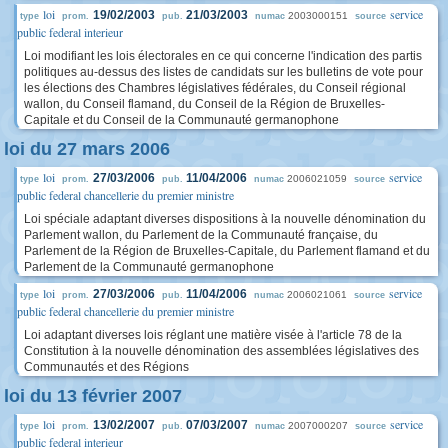
loi
service
19/02/2003
21/03/2003
2003000151
type
prom.
pub.
numac
source
public federal interieur
Loi modifiant les lois électorales en ce qui concerne l'indication des partis
politiques au-dessus des listes de candidats sur les bulletins de vote pour
les élections des Chambres législatives fédérales, du Conseil régional
wallon, du Conseil flamand, du Conseil de la Région de Bruxelles-
Capitale et du Conseil de la Communauté germanophone
loi du 27 mars 2006
loi
service
27/03/2006
11/04/2006
2006021059
type
prom.
pub.
numac
source
public federal chancellerie du premier ministre
Loi spéciale adaptant diverses dispositions à la nouvelle dénomination du
Parlement wallon, du Parlement de la Communauté française, du
Parlement de la Région de Bruxelles-Capitale, du Parlement flamand et du
Parlement de la Communauté germanophone
loi
service
27/03/2006
11/04/2006
2006021061
type
prom.
pub.
numac
source
public federal chancellerie du premier ministre
Loi adaptant diverses lois réglant une matière visée à l'article 78 de la
Constitution à la nouvelle dénomination des assemblées législatives des
Communautés et des Régions
loi du 13 février 2007
loi
service
13/02/2007
07/03/2007
2007000207
type
prom.
pub.
numac
source
public federal interieur