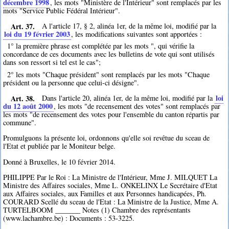
décembre 1998
, les mots "Ministère de l'Intérieur" sont remplacés par les
mots "Service Public Fédéral Intérieur".
Art. 37.
A l'article 17, § 2, alinéa 1er, de la même loi, modifié par la
loi du 19 février 2003
, les modifications suivantes sont apportées :
1° la première phrase est complétée par les mots ", qui vérifie la
concordance de ces documents avec les bulletins de vote qui sont utilisés
dans son ressort si tel est le cas";
2° les mots "Chaque président" sont remplacés par les mots "Chaque
président ou la personne que celui-ci désigne".
Art. 38.
loi
Dans l'article 20, alinéa 1er, de la même loi, modifié par la
du 12 août 2000
, les mots "de recensement des votes" sont remplacés par
les mots "de recensement des votes pour l'ensemble du canton répartis par
commune".
Promulguons la présente loi, ordonnons qu'elle soi revêtue du sceau de
l'Etat et publiée par le Moniteur belge.
Donné à Bruxelles, le 10 février 2014.
PHILIPPE Par le Roi : La Ministre de l'Intérieur, Mme J. MILQUET La
Ministre des Affaires sociales, Mme L. ONKELINX Le Secrétaire d'Etat
aux Affaires sociales, aux Familles et aux Personnes handicapées, Ph.
COURARD Scellé du sceau de l'Etat : La Ministre de la Justice, Mme A.
TURTELBOOM _______ Notes (1) Chambre des représentants
(www.lachambre.be) : Documents : 53-3225.