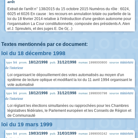
arrêt
Extrait de l'arrêt n° 138/2015 du 15 octobre 2015 Numéros du rôle : 6024,
6025 et 6026 En cause : les recours en annulation totale ou partielle de la
loi du 18 février 2014 relative à l'introduction d'une gestion autonome pour
l'organisation La Cour constitutionnelle, composée des présidents A. Alen
et J. Spreutels, et des juges E. De G(...)
Textes mentionnés par ce document:
loi du 18 décembre 1998
loi
ministere
18/12/1998
31/12/1998
1998000800
type
prom.
pub.
numac
source
de l'interieur
Loi organisant le dépouillement des votes automatisés au moyen d'un
système de lecture optique et modifiant la loi du 11 avril 1994 organisant le
vote automatisé
loi
ministere
18/12/1998
31/12/1998
1998000798
type
prom.
pub.
numac
source
de l'interieur
Loi réglant les élections simultanées ou rapprochées pour les Chambres
législatives fédérales, le Parlement européen et les Conseils de Région et
de Communauté
loi du 19 mars 1999
loi
ministere
19/03/1999
31/03/1999
1999000242
type
prom.
pub.
numac
source