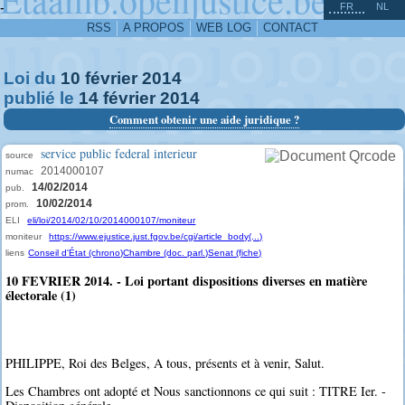
^
-
FR
NL
RSS
A PROPOS
WEB LOG
CONTACT
Loi du
10
février
2014
publié le
14
février
2014
Comment obtenir une aide juridique ?
service public federal interieur
source
2014000107
numac
14/02/2014
pub.
10/02/2014
prom.
ELI
eli/loi/2014/02/10/2014000107/moniteur
moniteur
https://www.ejustice.just.fgov.be/cgi/article_body(...)
liens
Conseil d'État (chrono)
Chambre (doc. parl.)
Senat (fiche)
10 FEVRIER 2014. - Loi portant dispositions diverses en matière
électorale (1)
PHILIPPE, Roi des Belges, A tous, présents et à venir, Salut.
Les Chambres ont adopté et Nous sanctionnons ce qui suit : TITRE Ier. -