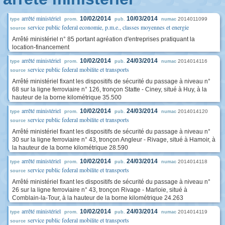
arrêté ministériel
10/02/2014
10/03/2014
2014011099
type
prom.
pub.
numac
service public federal economie, p.m.e., classes moyennes et energie
source
Arrêté ministériel n° 85 portant agréation d'entreprises pratiquant la
location-financement
arrêté ministériel
10/02/2014
24/03/2014
2014014116
type
prom.
pub.
numac
service public federal mobilite et transports
source
Arrêté ministériel fixant les dispositifs de sécurité du passage à niveau n°
68 sur la ligne ferroviaire n° 126, tronçon Statte - Ciney, situé à Huy, à la
hauteur de la borne kilométrique 35.500
arrêté ministériel
10/02/2014
24/03/2014
2014014120
type
prom.
pub.
numac
service public federal mobilite et transports
source
Arrêté ministériel fixant les dispositifs de sécurité du passage à niveau n°
30 sur la ligne ferroviaire n° 43, tronçon Angleur - Rivage, situé à Hamoir, à
la hauteur de la borne kilométrique 28.590
arrêté ministériel
10/02/2014
24/03/2014
2014014118
type
prom.
pub.
numac
service public federal mobilite et transports
source
Arrêté ministériel fixant les dispositifs de sécurité du passage à niveau n°
26 sur la ligne ferroviaire n° 43, tronçon Rivage - Marloie, situé à
Comblain-la-Tour, à la hauteur de la borne kilométrique 24.263
arrêté ministériel
10/02/2014
24/03/2014
2014014119
type
prom.
pub.
numac
service public federal mobilite et transports
source