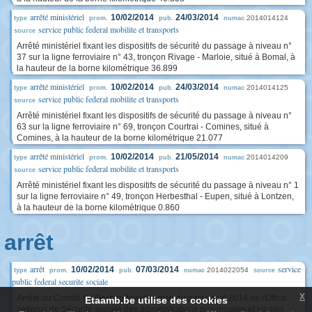
arrêté ministériel
10/02/2014
24/03/2014
2014014124
type
prom.
pub.
numac
service public federal mobilite et transports
source
Arrêté ministériel fixant les dispositifs de sécurité du passage à niveau n°
37 sur la ligne ferroviaire n° 43, tronçon Rivage - Marloie, situé à Bomal, à
la hauteur de la borne kilométrique 36.899
arrêté ministériel
10/02/2014
24/03/2014
2014014125
type
prom.
pub.
numac
service public federal mobilite et transports
source
Arrêté ministériel fixant les dispositifs de sécurité du passage à niveau n°
63 sur la ligne ferroviaire n° 69, tronçon Courtrai - Comines, situé à
Comines, à la hauteur de la borne kilométrique 21.077
arrêté ministériel
10/02/2014
21/05/2014
2014014209
type
prom.
pub.
numac
service public federal mobilite et transports
source
Arrêté ministériel fixant les dispositifs de sécurité du passage à niveau n° 1
sur la ligne ferroviaire n° 49, tronçon Herbesthal - Eupen, situé à Lontzen,
à la hauteur de la borne kilométrique 0.860
arrêt
arrêt
service
10/02/2014
07/03/2014
2014022054
type
prom.
pub.
numac
source
public federal securite sociale
x
Arrêté du Comité de Gestion fixant le plan du personnel 2014 de l'Office
Etaamb.be utilise des cookies
national de Sécurité sociale des administrations provinciales et locales