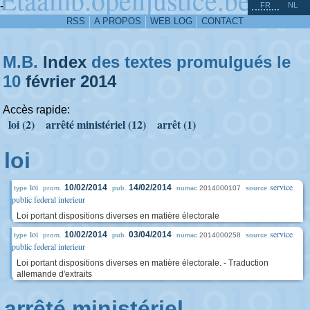
^
-
FR
NL
RSS
A PROPOS
WEB LOG
CONTACT
M.B.
Index
des textes promulgués le
10
février
2014
Accès rapide:
loi (2)
arrêté ministériel (12)
arrêt (1)
loi
loi
service
10/02/2014
14/02/2014
2014000107
type
prom.
pub.
numac
source
public federal interieur
Loi portant dispositions diverses en matière électorale
loi
service
10/02/2014
03/04/2014
2014000258
type
prom.
pub.
numac
source
public federal interieur
Loi portant dispositions diverses en matière électorale. - Traduction
allemande d'extraits
arrêté ministériel