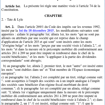
Article 1er.
La présente loi règle une matière visée à l'article 74 de la
Constitution.
CHAPITRE
2. - Tate & Lyle
Art. 2.
Dans l'article 269/1 du Code des impôts sur les revenus 1992,
loi du 18 décembre 2015
inséré par la
, les modifications suivantes sont
apportées : a)dans le paragraphe 1er, alinéa 1er, les mots "qui ne sont pas
alloués ou attribués par une société qui est reprise dans le champ
d'application de l'article 203 et qui sont" sont insérés entre les mots
"d'origine belge" et les mots "perçus par une société visée à l'alinéa 2,", et
les mots "et dans la mesure où le précompte mobilier dû conformément aux
articles 261 à 269 ne peut être imputé ni remboursé dans le chef de la
société bénéficiaire," et les mots "à appliquer à la partie des dividendes
correspondante" sont abrogés;
b) au paragraphe 1er, alinéa 2, premier tiret, le mot "autre" est inséré entre
les mots "sont établies dans un" et "Etat membre de l'Espace économique
européen";
c) au paragraphe 1er, l'alinéa 2 est complété par un tiret, rédigé comme suit:
"- sont assujetties à l'impôt des sociétés ou à un impôt analogue à l'impôt
des sociétés sans bénéficier d'un régime fiscal exorbitant du droit
commun."; d) le paragraphe 1er est complété par un alinéa, rédigé comme
suit: "L'alinéa 1er s'applique uniquement dans la mesure où le précompte
mobilier dû conformément aux articles 261 à 269 ne peut être imputé ni
remboursé dans le chef de la société bénéficiaire visée à l'alinéa 2."; e) dans
le paragraphe 2, un 1° /1 est inséré, rédigé comme suit: "1° /1 que le