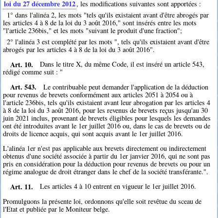
loi du 27 décembre 2012
, les modifications suivantes sont apportées :
1° dans l'alinéa 2, les mots "tels qu'ils existaient avant d'être abrogés par
les articles 4 à 8 de la loi du 3 août 2016," sont insérés entre les mots
"l'article 236bis," et les mots "suivant le produit d'une fraction";
2° l'alinéa 3 est complété par les mots ", tels qu'ils existaient avant d'être
abrogés par les articles 4 à 8 de la loi du 3 août 2016".
Art. 10.
Dans le titre X, du même Code, il est inséré un article 543,
rédigé comme suit : "
Art. 543.
Le contribuable peut demander l'application de la déduction
pour revenus de brevets conformément aux articles 2051 à 2054 ou à
l'article 236bis, tels qu'ils existaient avant leur abrogation par les articles 4
à 8 de la loi du 3 août 2016, pour les revenus de brevets reçus jusqu'au 30
juin 2021 inclus, provenant de brevets éligibles pour lesquels les demandes
ont été introduites avant le 1er juillet 2016 ou, dans le cas de brevets ou de
droits de licence acquis, qui sont acquis avant le 1er juillet 2016.
L'alinéa 1er n'est pas applicable aux brevets directement ou indirectement
obtenus d'une société associée à partir du 1er janvier 2016, qui ne sont pas
pris en considération pour la déduction pour revenus de brevets ou pour un
régime analogue de droit étranger dans le chef de la société transférante.".
Art. 11.
Les articles 4 à 10 entrent en vigueur le 1er juillet 2016.
Promulguons la présente loi, ordonnons qu'elle soit revêtue du sceau de
l'Etat et publiée par le Moniteur belge.