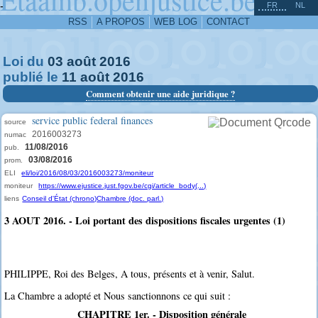
^
-
FR
NL
RSS
A PROPOS
WEB LOG
CONTACT
Loi du
03
août
2016
publié le
11
août
2016
Comment obtenir une aide juridique ?
service public federal finances
source
2016003273
numac
11/08/2016
pub.
03/08/2016
prom.
ELI
eli/loi/2016/08/03/2016003273/moniteur
moniteur
https://www.ejustice.just.fgov.be/cgi/article_body(...)
liens
Conseil d'État (chrono)
Chambre (doc. parl.)
3 AOUT 2016. - Loi portant des dispositions fiscales urgentes (1)
PHILIPPE, Roi des Belges, A tous, présents et à venir, Salut.
La Chambre a adopté et Nous sanctionnons ce qui suit :
CHAPITRE 1er. - Disposition générale