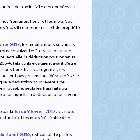
es années de l'exclusivité des données ou
e mot "rémunérations" et les mots ", ou
s "ou, s'il concerne un droit de propriété
.
évrier 2017
, les modifications suivantes
la phrase suivante: "Lorsque pour une
ntellectuelle, la déduction pour revenus
5/4, tels qu'ils existaient avant d'être
ispositions fiscales urgentes, les
ne sont pas pris en considération."; 2° le
rsque la déduction pour revenus de
 imposable, seuls les frais faits ou
le pour laquelle la déduction pour revenus
é par la
loi du 9 février 2017
, les mots
ectuelle" et les mots "réalisable d'un
 du 3 août 2016
, est complété par les