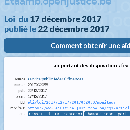
Etaamb.openjustice.be
Loi  du 
17
décembre
2017
publié le 
22
décembre
2017
Comment obtenir une aide
Loi portant des dispositions fisc
source
service public federal finances
numac
2017032058
pub.
22/12/2017
prom.
17/12/2017
ELI
eli/loi/2017/12/17/2017032058/moniteur
moniteur
https://www.ejustice.just.fgov.be/cgi/articl
liens
Conseil d'État (chrono)
Chambre (doc. parl.