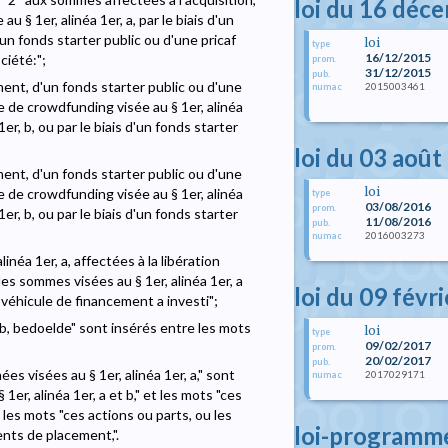
loi du 16 déc
 § 1er, alinéa 1er, a, par le biais d'un
d'un fonds starter public ou d'une pricaf
loi
type
16/12/2015
ciété:";
prom.
31/12/2015
pub.
ement, d'un fonds starter public ou d'une
2015003461
numac
e de crowdfunding visée au § 1er, alinéa
1er, b, ou par le biais d'un fonds starter
loi du 03 août
ement, d'un fonds starter public ou d'une
loi
e de crowdfunding visée au § 1er, alinéa
type
03/08/2016
prom.
1er, b, ou par le biais d'un fonds starter
11/08/2016
pub.
2016003273
numac
inéa 1er, a, affectées à la libération
les sommes visées au § 1er, alinéa 1er, a
loi du 09 févr
e véhicule de financement a investi";
 "b, bedoelde" sont insérés entre les mots
loi
type
09/02/2017
prom.
20/02/2017
pub.
es visées au § 1er, alinéa 1er, a," sont
2017029171
numac
er, alinéa 1er, a et b," et les mots "ces
les mots "ces actions ou parts, ou les
loi-programm
nts de placement,".