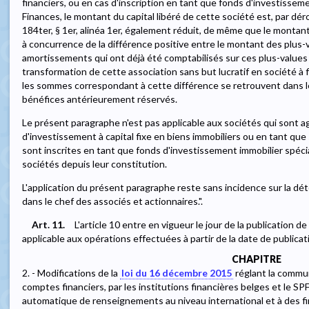
financiers, ou en cas d'inscription en tant que fonds d'investissem
Finances, le montant du capital libéré de cette société est, par dér
184ter, § 1er, alinéa 1er, également réduit, de même que le monta
à concurrence de la différence positive entre le montant des plus-
amortissements qui ont déjà été comptabilisés sur ces plus-values 
transformation de cette association sans but lucratif en société à f
les sommes correspondant à cette différence se retrouvent dans le
bénéfices antérieurement réservés.
Le présent paragraphe n'est pas applicable aux sociétés qui sont 
d'investissement à capital fixe en biens immobiliers ou en tant que
sont inscrites en tant que fonds d'investissement immobilier spécial
sociétés depuis leur constitution.
L'application du présent paragraphe reste sans incidence sur la d
dans le chef des associés et actionnaires.".
Art. 11.
L'article 10 entre en vigueur le jour de la publication d
applicable aux opérations effectuées à partir de la date de publicat
CHAPITRE
2. - Modifications de la
loi du 16 décembre 2015
réglant la commu
comptes financiers, par les institutions financières belges et le S
automatique de renseignements au niveau international et à des fin