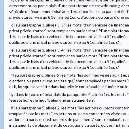
directement ou par le biais d'une plateforme de crowdfunding visée au
véhicule de financement visé au § 1er, alinéa 1er, b, ou par le biais 
privée starter visé au § 1er, alinéa 1er, c, d'actions ou parts d'une so
d) au paragraphe 3, alinéa 3, 3°, les mots "d'un véhicule de financ
pricaf privée starter" sont remplacés par les mots "d'une plateform
1er, a, par le biais d'un véhicule de financement visé au § 1er, alinéa 
public ou d'une pricaf privée starter visé au § 1er, alinéa 1er, c";
e) au paragraphe 3, alinéa 3, 4°, les mots "d'un véhicule de financ
pricaf privée starter" sont remplacés par les mots "d'une plateform
1er, a, par le biais d'un véhicule de financement visé au § 1er, alinéa 
public ou d'une pricaf privée starter visé au § 1er, alinéa 1er, c";
f) au paragraphe 3, alinéa 6, les mots "les sommes visées au § 1er, al
d'actions ou parts d'une société qui," sont remplacés par les mots "
et b, lorsque la société dans laquelle le contribuable lui-même ou l
g) dans le texte néerlandais du paragraphe 4, alinéa 1er, les mots
"eerste lid," et le mot "beleggingsinstrumenten";
h) au paragraphe 5, alinéa 2, les mots "les actions ou parts concerné
remplacés par les mots "les actions ou parts concernées visées au § 1
actions ou parts ou instruments de placement," sont remplacés par 
instruments de placement de ces actions ou parts, ou ces instrume