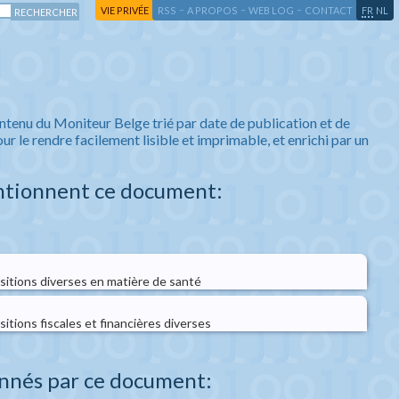
-
-
-
-
VIE PRIVÉE
RSS
A PROPOS
WEB LOG
CONTACT
FR
NL
ntenu du Moniteur Belge trié par date de publication et de
ur le rendre facilement lisible et imprimable, et enrichi par un
ntionnent ce document:
sitions diverses en matière de santé
sitions fiscales et financières diverses
nnés par ce document: