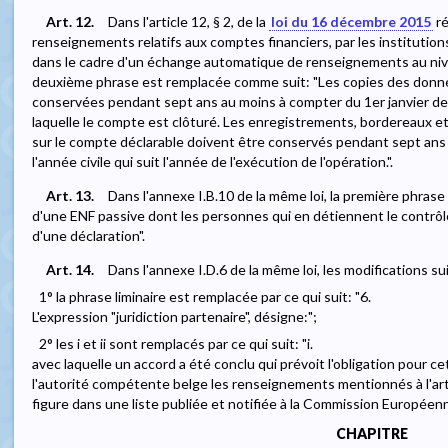
Art. 12.
Dans l'article 12, § 2, de la
loi du 16 décembre 2015
ré
renseignements relatifs aux comptes financiers, par les institution
dans le cadre d'un échange automatique de renseignements au niveau
deuxième phrase est remplacée comme suit: "Les copies des donnée
conservées pendant sept ans au moins à compter du 1er janvier de l'
laquelle le compte est clôturé. Les enregistrements, bordereaux 
sur le compte déclarable doivent être conservés pendant sept ans 
l'année civile qui suit l'année de l'exécution de l'opération.".
Art. 13.
Dans l'annexe I.B.10 de la même loi, la première phrase
d'une ENF passive dont les personnes qui en détiennent le contrôl
d'une déclaration".
Art. 14.
Dans l'annexe I.D.6 de la même loi, les modifications s
1° la phrase liminaire est remplacée par ce qui suit: "6.
L'expression "juridiction partenaire", désigne:";
2° les i et ii sont remplacés par ce qui suit: "i.
avec laquelle un accord a été conclu qui prévoit l'obligation pour c
l'autorité compétente belge les renseignements mentionnés à l'article 
figure dans une liste publiée et notifiée à la Commission Européenn
CHAPITRE