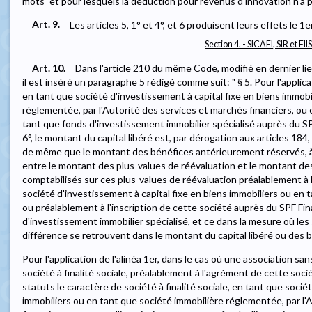
mots "et pour lesquels la déduction pour revenus d'innovation n'a p
Art. 9.
Les articles 5, 1° et 4°, et 6 produisent leurs effets le 1er
Section 4. - SICAFI, SIR et FII
Art. 10.
Dans l'article 210 du même Code, modifié en dernier lie
il est inséré un paragraphe 5 rédigé comme suit: " § 5. Pour l'applic
en tant que société d'investissement à capital fixe en biens immobi
réglementée, par l'Autorité des services et marchés financiers, ou 
tant que fonds d'investissement immobilier spécialisé auprès du S
6°, le montant du capital libéré est, par dérogation aux articles 184, 
de même que le montant des bénéfices antérieurement réservés, à 
entre le montant des plus-values de réévaluation et le montant de
comptabilisés sur ces plus-values de réévaluation préalablement à
société d'investissement à capital fixe en biens immobiliers ou en
ou préalablement à l'inscription de cette société auprès du SPF Fi
d'investissement immobilier spécialisé, et ce dans la mesure où l
différence se retrouvent dans le montant du capital libéré ou des
Pour l'application de l'alinéa 1er, dans le cas où une association sa
société à finalité sociale, préalablement à l'agrément de cette soc
statuts le caractère de société à finalité sociale, en tant que socié
immobiliers ou en tant que société immobilière réglementée, par l'