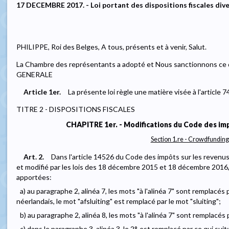
17 DECEMBRE 2017. - Loi portant des dispositions fiscales diver
PHILIPPE, Roi des Belges, A tous, présents et à venir, Salut.
La Chambre des représentants a adopté et Nous sanctionnons ce 
GENERALE
Article 1er.
La présente loi règle une matière visée à l'article 7
TITRE 2 - DISPOSITIONS FISCALES
CHAPITRE 1er. - Modifications du Code des imp
Section 1.re - Crowdfunding
Art. 2.
Dans l'article 14526 du Code des impôts sur les revenus 
et modifié par les lois des 18 décembre 2015 et 18 décembre 2016,
apportées:
a) au paragraphe 2, alinéa 7, les mots "à l'alinéa 7" sont remplacés p
néerlandais, le mot "afsluiting" est remplacé par le mot "sluiting";
b) au paragraphe 2, alinéa 8, les mots "à l'alinéa 7" sont remplacés p
c) dans le paragraphe 3, alinéa 3, le 2°, est remplacé par ce qui sui