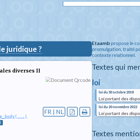
Etaamb
propose le co
 juridique ?
promulgation, traité po
contexte relationnel.
Textes qui me
ales diverses II
loi
loi du 30 octobre 2018
Loi portant des dispo
loi du 20 novembre 2022
FR | NL
Loi portant des dispo
e_body(...)
)
Textes mentio