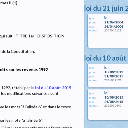
ses II (1)
loi du 21 juin
loi
type
21/06/2004
prom.
24/04/2006
pub.
2004015123
numac
qui suit : TITRE 1er - DISPOSITION
4 de la Constitution.
loi du 10 août
loi
type
ôts sur les revenus 1992
10/08/2015
prom.
31/08/2015
pub.
2015014191
numac
1992, rétabli par la
loi du 10 août 2015
loi
 les modifications suivantes sont
type
10/08/2015
prom.
24/08/2015
pub.
2015000440
numac
ar les mots "à l'alinéa 6" et dans le texte
ar les mots "à l'alinéa 6";
t: "2° aux sommes affectées à l'acquisition,