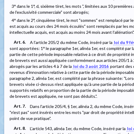
3° dans le 1°, d, sixième tiret, les mots ", limitées aux 10 premièr
de l'exclusivité commerciale" sont abrogés;
4° dans le 2°, cinquième tiret, le mot "sommes" est remplacé par l
est acquis au cours des 24 mois écoulés" sont remplacés par les mot
intellectuelle acquis, est acquis au moins 24 mois avant l'aliénation"
Art. 6.
A l'article 205/2 du même Code, inséré par la
loi du 9 f
sont apportées: 1° le paragraphe 1er, alinéa 1er, est complété par 
partie de cette période imposable relative à ce droit de propriété i
de brevets est aussi appliquée conformément aux articles 205/1 à 20
abrogés par les articles 4 à 7 de la
loi du 3 août 2016
portant des d
revenus d'innovation relative à cette partie de la période imposable 
paragraphe 2, alinéa 1er, est complété par la phrase suivante: "Lo
brevets visée ci-dessus n'est appliquée qu'à une partie de la période
supportés relatifs en proportion de la partie de la période imposab
de brevets est appliquée, ne sont pas déduits.".
Art. 7.
Dans l'article 205/4, § 1er, alinéa 2, du même Code, insér
"n'est pas" sont insérés entre les mots "par droit de propriété intell
point de vue pratique".
Art. 8.
L'article 543, alinéa 1er, du même Code, inséré par la
loi