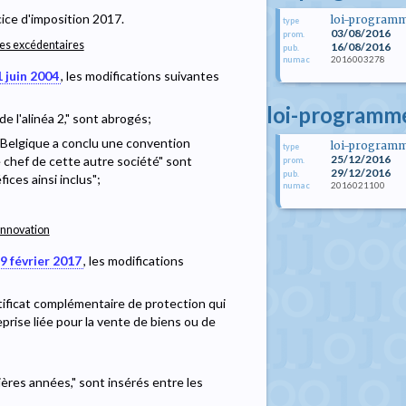
cice d'imposition 2017.
loi-program
type
03/08/2016
prom.
ces excédentaires
16/08/2016
pub.
2016003278
numac
1 juin 2004
, les modifications suivantes
loi-programm
de l'alinéa 2," sont abrogés;
la Belgique a conclu une convention
loi-program
type
25/12/2016
e chef de cette autre société" sont
prom.
29/12/2016
pub.
ices ainsi inclus";
2016021100
numac
innovation
 9 février 2017
, les modifications
ertificat complémentaire de protection qui
eprise liée pour la vente de biens ou de
mières années," sont insérés entre les