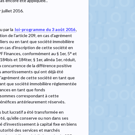
as encore été appliquée.".
 juillet 2016.
S
u par la
loi-programme du 3 août 2016
,
ation de l'article 209, en cas d'agrément
liers ou en tant que société immobilière
en cas d'inscription de cette société en
PF Finances, conformément au § 1er, 5° et
184bis et 184ter, § 1er, alinéa 1er, réduit,
concurrence de la différence positive
s amortissements qui ont déjà été
 l'agrément de cette société en tant que
 tant que société immobilière réglementée
nances en tant que fonds
es sommes correspondant à cette
 bénéfices antérieurement réservés.
ns but lucratif a été transformée en
iété, qu'elle conserve ou non dans ses
té d'investissement à capital fixe en biens
Autorité des services et marchés