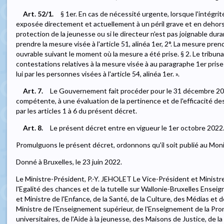
Art. 52/1.
§ 1er. En cas de nécessité urgente, lorsque l'intégri
exposée directement et actuellement à un péril grave et en dehor
protection de la jeunesse ou si le directeur n'est pas joignable duran
prendre la mesure visée à l'article 51, alinéa 1er, 2°. La mesure prend
ouvrable suivant le moment où la mesure a été prise. § 2. Le tribuna
contestations relatives à la mesure visée à au paragraphe 1er prise
lui par les personnes visées à l'article 54, alinéa 1er. ».
Art. 7.
Le Gouvernement fait procéder pour le 31 décembre 2023
compétente, à une évaluation de la pertinence et de l'efficacité d
par les articles 1 à 6 du présent décret.
Art. 8.
Le présent décret entre en vigueur le 1er octobre 2022
Promulguons le présent décret, ordonnons qu'il soit publié au Moni
Donné à Bruxelles, le 23 juin 2022.
Le Ministre-Président, P.-Y. JEHOLET Le Vice-Président et Ministre
l'Egalité des chances et de la tutelle sur Wallonie-Bruxelles Ens
et Ministre de l'Enfance, de la Santé, de la Culture, des Médias e
Ministre de l'Enseignement supérieur, de l'Enseignement de la Pro
universitaires, de l'Aide à la jeunesse, des Maisons de Justice, de 