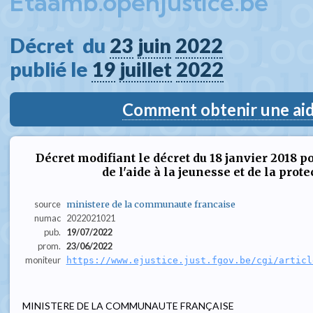
Etaamb.openjustice.be
Décret  du 
23
juin
2022
publié le 
19
juillet
2022
Comment obtenir une aide
Décret modifiant le décret du 18 janvier 2018 p
de l'aide à la jeunesse et de la prot
source
ministere de la communaute francaise
numac
2022021021
pub.
19/07/2022
prom.
23/06/2022
moniteur
https://www.ejustice.just.fgov.be/cgi/articl
MINISTERE DE LA COMMUNAUTE FRANÇAISE