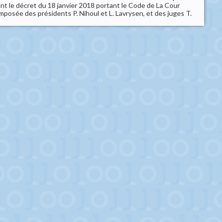
ant le décret du 18 janvier 2018 portant le Code de La Cour
mposée des présidents P. Nihoul et L. Lavrysen, et des juges T.