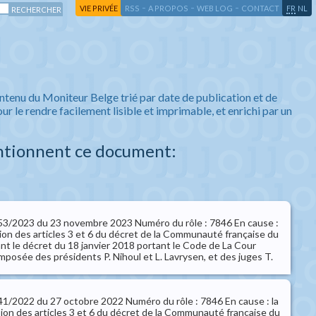
-
-
-
-
VIE PRIVÉE
RSS
A PROPOS
WEB LOG
CONTACT
FR
NL
ntenu du Moniteur Belge trié par date de publication et de
ur le rendre facilement lisible et imprimable, et enrichi par un
ntionnent ce document:
° 153/2023 du 23 novembre 2023 Numéro du rôle : 7846 En cause :
ion des articles 3 et 6 du décret de la Communauté française du
ant le décret du 18 janvier 2018 portant le Code de La Cour
mposée des présidents P. Nihoul et L. Lavrysen, et des juges T.
 141/2022 du 27 octobre 2022 Numéro du rôle : 7846 En cause : la
n des articles 3 et 6 du décret de la Communauté française du