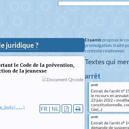
Etaamb
propose le co
 juridique ?
promulgation, traité po
contexte relationnel.
Textes qui me
ortant le Code de la prévention,
ection de la jeunesse
arrêt
arrêt
Extrait de l'arrêt n
le recours en annulat
23 juin 2022 « modifi
constitutionnelle, co
e_body(...)
FR | NL
Gie(...)
arrêt
Extrait de l'arrêt n°
demande de suspensio