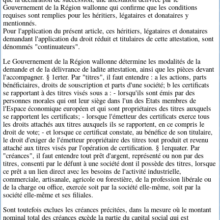
Gouvernement de la Région wallonne qui confirme que les conditions
requises sont remplies pour les héritiers, légataires et donataires y
mentionnés.
Pour l'application du présent article, ces héritiers, légataires et donataires
demandant l'application du droit réduit et titulaires de cette attestation, sont
dénommés "continuateurs".
Le Gouvernement de la Région wallonne détermine les modalités de la
demande et de la délivrance de ladite attestation, ainsi que les pièces devant
l'accompagner. § 1erter. Par "titres", il faut entendre : a les actions, parts
bénéficiaires, droits de souscription et parts d'une société; b les certificats
se rapportant à des titres visés sous a : - lorsqu'ils sont émis par des
personnes morales qui ont leur siège dans l'un des Etats membres de
l'Espace économique européen et qui sont propriétaires des titres auxquels
se rapportent les certificats; - lorsque l'émetteur des certificats exerce tous
les droits attachés aux titres auxquels ils se rapportent, en ce compris le
droit de vote; - et lorsque ce certificat constate, au bénéfice de son titulaire,
le droit d'exiger de l'émetteur propriétaire des titres tout produit et revenu
attaché aux titres visés par l'opération de certification. § 1erquater. Par
"créances", il faut entendre tout prêt d'argent, représenté ou non par des
titres, consenti par le défunt à une société dont il possède des titres, lorsque
ce prêt a un lien direct avec les besoins de l'activité industrielle,
commerciale, artisanale, agricole ou forestière, de la profession libérale ou
de la charge ou office, exercée soit par la société elle-même, soit par la
société elle-même et ses filiales.
Sont toutefois exclues les créances précitées, dans la mesure où le montant
nominal total des créances excède la partie du capital social qui est