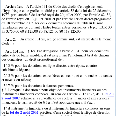
Article 1er.
A l'article 131 du Code des droits d'enregistrement,
d'hypothèque et de greffe, modifié par l'article 32 de la loi du 22 décembre
1977, par l'article 3 de l'arrêté royal du 20 juillet 2000, par l'article 42, 5°,
de l'arrêté royal du 13 juillet 2001 et par l'article 1er du décret-programme
du 18 décembre 2003, les deux dernières colonnes du tableau II sont
remplacées par ce qui suit : Entre toutes autres personnes a b p.c. EUR 30
35 3.750,00 60 8.125,00 80 38.125,00 80 118.125,00
Art. 2.
Un article 131bis, rédigé comme suit, est inséré dans le même
Code : «
Art. 131bis.
§ 1er. Par dérogation à l'article 131, pour les donations
entre vifs de biens meubles, il est perçu, sur l'émolument brut de chacun
des donataires, un droit proportionnel de :
1° 3 % pour les donations en ligne directe, entre époux et entre
cohabitants légaux;
2° 5 % pour les donations entre frères et soeurs, et entre oncles ou tantes
et neveux ou nièces;
3° 7 % pour les donations à d'autres personnes.
§ 2. Lorsque la donation a pour objet des instruments financiers ou des
loi du
instruments financiers connexes, au sens de l'article 2, 1° et 2°, de la
2 août 2002
relative à la surveillance du secteur financier et aux services
financiers, le tarif réduit du § 1er n'est applicable que s'il s'agit :
1° d'instruments financiers ou d'instruments financiers connexes au sens
loi du 2 août 2002
de la
précitée, d'une société dont le siège de direction