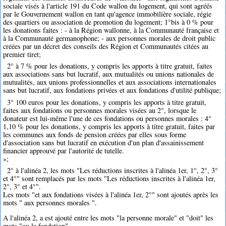
sociale visés à l'article 191 du Code wallon du logement, qui sont agréés
par le Gouvernement wallon en tant qu'agence immobilière sociale, régie
des quartiers ou association de promotion du logement; 1°bis à 0 % pour
les donations faites : - à la Région wallonne, à la Communauté française et
à la Communauté germanophone; - aux personnes morales de droit public
créées par un décret des conseils des Région et Communautés citées au
premier tiret;
2° à 7 % pour les donations, y compris les apports à titre gratuit, faites
aux associations sans but lucratif, aux mutualités ou unions nationales de
mutualités, aux unions professionnelles et aux associations internationales
sans but lucratif, aux fondations privées et aux fondations d'utilité publique;
3° 100 euros pour les donations, y compris les apports à titre gratuit,
faites aux fondations ou personnes morales visées au 2°, lorsque le
donateur est lui-même l'une de ces fondations ou personnes morales : 4°
1,10 % pour les donations, y compris les apports à titre gratuit, faites par
les communes aux fonds de pension créées par elles sous forme
d'association sans but lucratif en exécution d'un plan d'assainissement
financier approuvé par l'autorité de tutelle.
»;
2° à l'alinéa 2, les mots "Les réductions inscrites à l'alinéa 1er, 1°, 2°, 3°
et 4°" sont remplacés par les mots "Les réductions inscrites à l'alinéa 1er,
2°, 3° et 4°".
Les mots "et aux fondations visées à l'alinéa 1er, 2°" sont ajoutés après les
mots " aux personnes morales ".
A l'alinéa 2, a est ajouté entre les mots "la personne morale" et "doit" les
mots "ou la fondation"