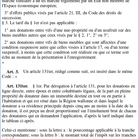
marché similaire à un tel marché réglementé par un Etat non membre de
l'Espace économique européen;
3° d'effets publics visés par l'article 21, III, du Code des droits de
succession.
§ 3. Le tarif du § 1er n'est pas applicable :
1° aux donations entre vifs d'une nue-propriété ou d'un usufruit sur des
biens meubles autres que ceux visés par le § 2, 1°, 2° ou 3°;
2° aux donations entre vifs de biens meubles qui sont affectées d'une
condition suspensive autre que celles visées à l'article 17, ou d'un terme
suspensif, à moins que cette condition soit réalisée ou que ce terme soit
échu au moment de la présentation à l'enregistrement.
»
Art. 3.
Un article 131ter, rédigé comme suit, est inséré dans le même
Code : «
Art. 131ter.
§ 1er. Par dérogation à l'article 131, pour les donations en
ligne directe, entre époux et entre cohabitants légaux, de la part en pleine
propriété du donateur dans un immeuble destiné en tout ou en partie à
l'habitation et qui est situé dans la Région wallonne et dans lequel le
donateur a sa résidence principale depuis cinq ans au moins à la date de la
donation, il est perçu un droit proportionnel sur l'émolument brut de chacun
des donataires qui en demandent l'application, d'après le tarif indiqué dans
le tableau ci-après.
Celui-ci mentionne : sous la lettre a : le pourcentage applicable à la tranche
correspondante; sous la lettre b : le montant total de l'impôt sur les tranches