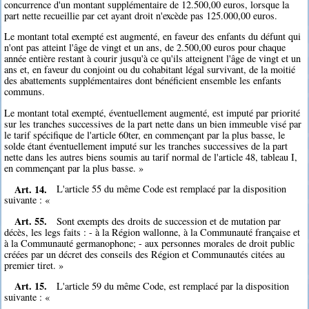
concurrence d'un montant supplémentaire de 12.500,00 euros, lorsque la
part nette recueillie par cet ayant droit n'excède pas 125.000,00 euros.
Le montant total exempté est augmenté, en faveur des enfants du défunt qui
n'ont pas atteint l'âge de vingt et un ans, de 2.500,00 euros pour chaque
année entière restant à courir jusqu'à ce qu'ils atteignent l'âge de vingt et un
ans et, en faveur du conjoint ou du cohabitant légal survivant, de la moitié
des abattements supplémentaires dont bénéficient ensemble les enfants
communs.
Le montant total exempté, éventuellement augmenté, est imputé par priorité
sur les tranches successives de la part nette dans un bien immeuble visé par
le tarif spécifique de l'article 60ter, en commençant par la plus basse, le
solde étant éventuellement imputé sur les tranches successives de la part
nette dans les autres biens soumis au tarif normal de l'article 48, tableau I,
en commençant par la plus basse. »
Art. 14.
L'article 55 du même Code est remplacé par la disposition
suivante : «
Art. 55.
Sont exempts des droits de succession et de mutation par
décès, les legs faits : - à la Région wallonne, à la Communauté française et
à la Communauté germanophone; - aux personnes morales de droit public
créées par un décret des conseils des Région et Communautés citées au
premier tiret. »
Art. 15.
L'article 59 du même Code, est remplacé par la disposition
suivante : «