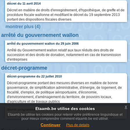
décret du 11 avril 2014
Décret en matière de droits d'enregistrement, d'hypothèque, de greffe et de
procédure fiscale wallonne et modifiant le décret du 19 septembre 2013
portant des dispositions fiscales diverses
montrer plus (4)
arrêté du gouvernement wallon
arrêté du gouvernement wallon du 29 juin 2006
Arrêté du Gouvernement wallon relatif aux taux réduits des droits de
succession et des droits de donation, notamment en cas de transmission
d'entreprises
décret-programme
décret-programme du 22 juillet 2010
Décret-programme portant des mesures diverses en matière de bonne
gouvernance, de simplification administrative, d'énergie, de logement, de
fiscalité, d'emploi, de politique aéroportuaire, d'économie,
d'environnement, d'aménagement du territoire, de pouvoirs locaux,
d'agriculture et de travaux publics
x
Etaamb.be utilise des cookies
décret-programme du 21 décembre 2016
Etaamb.be utilise les cookies pour retenir votre préférence linguistique et
Décret-programme portant sur des mesures diverses liées au budget
pour mieux comprendre comment etaamb.be est utilisé.
Continuer
Plus de details