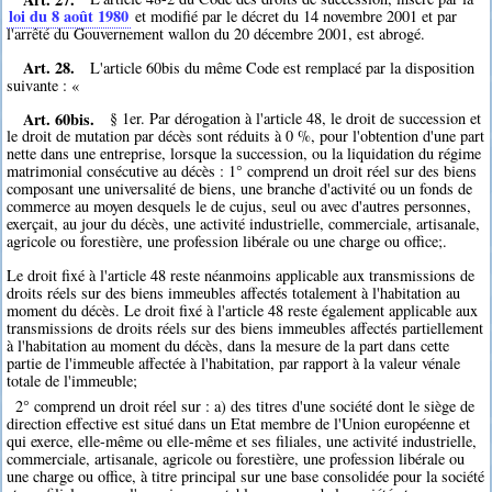
loi du 8 août 1980
et modifié par le décret du 14 novembre 2001 et par
l'arrêté du Gouvernement wallon du 20 décembre 2001, est abrogé.
Art. 28.
L'article 60bis du même Code est remplacé par la disposition
suivante : «
Art. 60bis.
§ 1er. Par dérogation à l'article 48, le droit de succession et
le droit de mutation par décès sont réduits à 0 %, pour l'obtention d'une part
nette dans une entreprise, lorsque la succession, ou la liquidation du régime
matrimonial consécutive au décès : 1° comprend un droit réel sur des biens
composant une universalité de biens, une branche d'activité ou un fonds de
commerce au moyen desquels le de cujus, seul ou avec d'autres personnes,
exerçait, au jour du décès, une activité industrielle, commerciale, artisanale,
agricole ou forestière, une profession libérale ou une charge ou office;.
Le droit fixé à l'article 48 reste néanmoins applicable aux transmissions de
droits réels sur des biens immeubles affectés totalement à l'habitation au
moment du décès. Le droit fixé à l'article 48 reste également applicable aux
transmissions de droits réels sur des biens immeubles affectés partiellement
à l'habitation au moment du décès, dans la mesure de la part dans cette
partie de l'immeuble affectée à l'habitation, par rapport à la valeur vénale
totale de l'immeuble;
2° comprend un droit réel sur : a) des titres d'une société dont le siège de
direction effective est situé dans un Etat membre de l'Union européenne et
qui exerce, elle-même ou elle-même et ses filiales, une activité industrielle,
commerciale, artisanale, agricole ou forestière, une profession libérale ou
une charge ou office, à titre principal sur une base consolidée pour la société