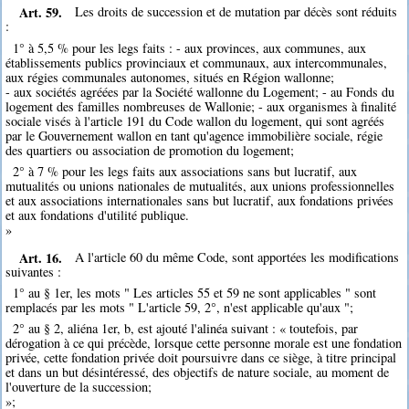
Art. 59.
Les droits de succession et de mutation par décès sont réduits
:
1° à 5,5 % pour les legs faits : - aux provinces, aux communes, aux
établissements publics provinciaux et communaux, aux intercommunales,
aux régies communales autonomes, situés en Région wallonne;
- aux sociétés agréées par la Société wallonne du Logement; - au Fonds du
logement des familles nombreuses de Wallonie; - aux organismes à finalité
sociale visés à l'article 191 du Code wallon du logement, qui sont agréés
par le Gouvernement wallon en tant qu'agence immobilière sociale, régie
des quartiers ou association de promotion du logement;
2° à 7 % pour les legs faits aux associations sans but lucratif, aux
mutualités ou unions nationales de mutualités, aux unions professionnelles
et aux associations internationales sans but lucratif, aux fondations privées
et aux fondations d'utilité publique.
»
Art. 16.
A l'article 60 du même Code, sont apportées les modifications
suivantes :
1° au § 1er, les mots " Les articles 55 et 59 ne sont applicables " sont
remplacés par les mots " L'article 59, 2°, n'est applicable qu'aux ";
2° au § 2, aliéna 1er, b, est ajouté l'alinéa suivant : « toutefois, par
dérogation à ce qui précède, lorsque cette personne morale est une fondation
privée, cette fondation privée doit poursuivre dans ce siège, à titre principal
et dans un but désintéressé, des objectifs de nature sociale, au moment de
l'ouverture de la succession;
»;