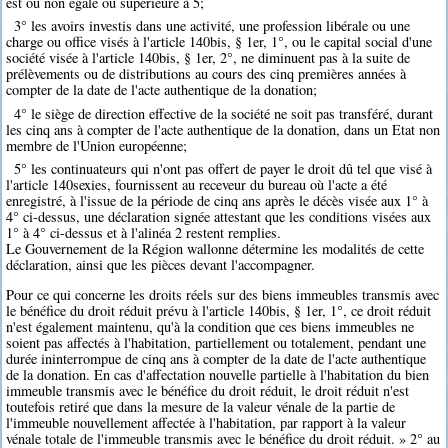
est ou non égale ou supérieure à 5;
3° les avoirs investis dans une activité, une profession libérale ou une
charge ou office visés à l'article 140bis, § 1er, 1°, ou le capital social d'une
société visée à l'article 140bis, § 1er, 2°, ne diminuent pas à la suite de
prélèvements ou de distributions au cours des cinq premières années à
compter de la date de l'acte authentique de la donation;
4° le siège de direction effective de la société ne soit pas transféré, durant
les cinq ans à compter de l'acte authentique de la donation, dans un Etat non
membre de l'Union européenne;
5° les continuateurs qui n'ont pas offert de payer le droit dû tel que visé à
l'article 140sexies, fournissent au receveur du bureau où l'acte a été
enregistré, à l'issue de la période de cinq ans après le décès visée aux 1° à
4° ci-dessus, une déclaration signée attestant que les conditions visées aux
1° à 4° ci-dessus et à l'alinéa 2 restent remplies.
Le Gouvernement de la Région wallonne détermine les modalités de cette
déclaration, ainsi que les pièces devant l'accompagner.
Pour ce qui concerne les droits réels sur des biens immeubles transmis avec
le bénéfice du droit réduit prévu à l'article 140bis, § 1er, 1°, ce droit réduit
n'est également maintenu, qu'à la condition que ces biens immeubles ne
soient pas affectés à l'habitation, partiellement ou totalement, pendant une
durée ininterrompue de cinq ans à compter de la date de l'acte authentique
de la donation. En cas d'affectation nouvelle partielle à l'habitation du bien
immeuble transmis avec le bénéfice du droit réduit, le droit réduit n'est
toutefois retiré que dans la mesure de la valeur vénale de la partie de
l'immeuble nouvellement affectée à l'habitation, par rapport à la valeur
vénale totale de l'immeuble transmis avec le bénéfice du droit réduit. » 2° au