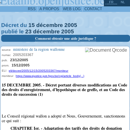
^
-
FR
NL
RSS
A PROPOS
WEB LOG
CONTACT
Décret du
15
décembre
2005
publié le
23
décembre
2005
Comment obtenir une aide juridique ?
ministere de la region wallonne
source
2005203367
numac
23/12/2005
pub.
15/12/2005
prom.
ELI
eli/decret/2005/12/15/2005203367/moniteur
moniteur
https://www.ejustice.just.fgov.be/cgi/article_body(...)
15 DECEMBRE 2005. - Décret portant diverses modifications au Code
des droits d'enregistrement, d'hypothèque et de greffe, et au Code des
droits de succession (1)
Le Conseil régional wallon a adopté et Nous, Gouvernement, sanctionnons
ce qui suit :
CHAPITRE Ier. - Adaptation des tarifs des droits de donation