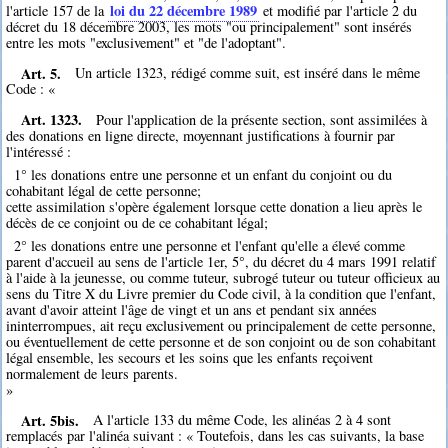
loi du 22 décembre 1989
l'article 157 de la
et modifié par l'article 2 du
décret du 18 décembre 2003, les mots "ou principalement" sont insérés
entre les mots "exclusivement" et "de l'adoptant".
Art. 5.
Un article 1323, rédigé comme suit, est inséré dans le même
Code : «
Art. 1323.
Pour l'application de la présente section, sont assimilées à
des donations en ligne directe, moyennant justifications à fournir par
l'intéressé :
1° les donations entre une personne et un enfant du conjoint ou du
cohabitant légal de cette personne;
cette assimilation s'opère également lorsque cette donation a lieu après le
décès de ce conjoint ou de ce cohabitant légal;
2° les donations entre une personne et l'enfant qu'elle a élevé comme
parent d'accueil au sens de l'article 1er, 5°, du décret du 4 mars 1991 relatif
à l'aide à la jeunesse, ou comme tuteur, subrogé tuteur ou tuteur officieux au
sens du Titre X du Livre premier du Code civil, à la condition que l'enfant,
avant d'avoir atteint l'âge de vingt et un ans et pendant six années
ininterrompues, ait reçu exclusivement ou principalement de cette personne,
ou éventuellement de cette personne et de son conjoint ou de son cohabitant
légal ensemble, les secours et les soins que les enfants reçoivent
normalement de leurs parents.
»
Art. 5bis.
A l'article 133 du même Code, les alinéas 2 à 4 sont
remplacés par l'alinéa suivant : « Toutefois, dans les cas suivants, la base