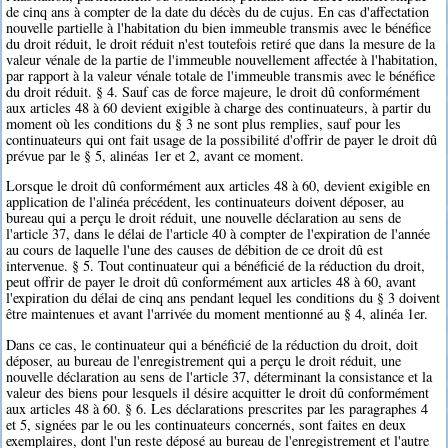
de cinq ans à compter de la date du décès du de cujus. En cas d'affectation
nouvelle partielle à l'habitation du bien immeuble transmis avec le bénéfice
du droit réduit, le droit réduit n'est toutefois retiré que dans la mesure de la
valeur vénale de la partie de l'immeuble nouvellement affectée à l'habitation,
par rapport à la valeur vénale totale de l'immeuble transmis avec le bénéfice
du droit réduit. § 4. Sauf cas de force majeure, le droit dû conformément
aux articles 48 à 60 devient exigible à charge des continuateurs, à partir du
moment où les conditions du § 3 ne sont plus remplies, sauf pour les
continuateurs qui ont fait usage de la possibilité d'offrir de payer le droit dû
prévue par le § 5, alinéas 1er et 2, avant ce moment.
Lorsque le droit dû conformément aux articles 48 à 60, devient exigible en
application de l'alinéa précédent, les continuateurs doivent déposer, au
bureau qui a perçu le droit réduit, une nouvelle déclaration au sens de
l'article 37, dans le délai de l'article 40 à compter de l'expiration de l'année
au cours de laquelle l'une des causes de débition de ce droit dû est
intervenue. § 5. Tout continuateur qui a bénéficié de la réduction du droit,
peut offrir de payer le droit dû conformément aux articles 48 à 60, avant
l'expiration du délai de cinq ans pendant lequel les conditions du § 3 doivent
être maintenues et avant l'arrivée du moment mentionné au § 4, alinéa 1er.
Dans ce cas, le continuateur qui a bénéficié de la réduction du droit, doit
déposer, au bureau de l'enregistrement qui a perçu le droit réduit, une
nouvelle déclaration au sens de l'article 37, déterminant la consistance et la
valeur des biens pour lesquels il désire acquitter le droit dû conformément
aux articles 48 à 60. § 6. Les déclarations prescrites par les paragraphes 4
et 5, signées par le ou les continuateurs concernés, sont faites en deux
exemplaires, dont l'un reste déposé au bureau de l'enregistrement et l'autre