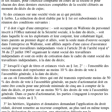
et ses filiales, pour l'exercice comptable en cours de la société et pour
chacun des deux derniers exercices comptables de la société clôturés au
moment du décès du de cujus;
b) des créances sur une société visée au a) qui précède.
§ 1erbis. La réduction du droit établie par le § 1er est subordonnée à la
réunion des conditions suivantes :
1° il doit s'agir d'une entreprise : - soit occupant en Wallonie du personnel
inscrit à l'Office national de la Sécurité sociale, à la date du décès, - soit
dans laquelle le ou les exploitants et leur conjoint, leur cohabitant légal,
leurs parents au premier degré et alliés, sont la seule main d'oeuvre occupée
dans l'entreprise en Wallonie, sont affiliés auprès d'une caisse d'assurance
sociale pour travailleurs indépendants visée à l'article 20 de l'arrêté royal n°
38 du 27 juillet 1967 organisant le statut social des travailleurs
indépendants et sont en ordre de cotisation dans le cadre du statut social des
travailleurs indépendants, à la date du décès;
2° lorsqu'il s'agit de titres et créances visés au § 1er, 2° : - l'ensemble des
titres transmis doit représenter au moins 10 % des droits de vote à
l'assemblée générale, à la date du décès;
- au cas où l'ensemble des titres qui ont été transmis représente moins de 50
% des droits de vote à l'assemblée générale, un pacte d'actionnariat doit en
outre être conclu pour une période minimale de cinq ans à compter de la
date du décès, et porter sur au moins 50 % des droits de vote à l'assemblée
générale. Dans ce pacte d'actionnariat, les parties s'engagent à respecter les
conditions visées au § 3;
3° les héritiers, légataires et donataires demandant l'application du droit
réduit, doivent remettre au receveur compétent, au plus tard en même temps
que la déclaration de succession, une attestation délivrée par le