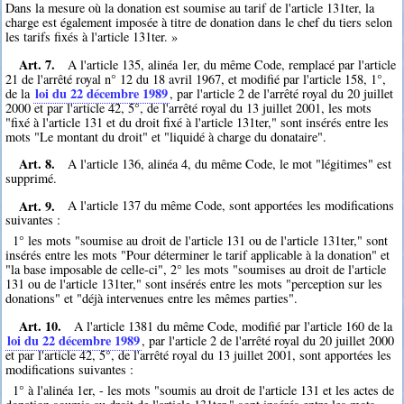
Dans la mesure où la donation est soumise au tarif de l'article 131ter, la
charge est également imposée à titre de donation dans le chef du tiers selon
les tarifs fixés à l'article 131ter. »
Art. 7.
A l'article 135, alinéa 1er, du même Code, remplacé par l'article
21 de l'arrêté royal n° 12 du 18 avril 1967, et modifié par l'article 158, 1°,
loi du 22 décembre 1989
de la
, par l'article 2 de l'arrêté royal du 20 juillet
2000 et par l'article 42, 5°, de l'arrêté royal du 13 juillet 2001, les mots
"fixé à l'article 131 et du droit fixé à l'article 131ter," sont insérés entre les
mots "Le montant du droit" et "liquidé à charge du donataire".
Art. 8.
A l'article 136, alinéa 4, du même Code, le mot "légitimes" est
supprimé.
Art. 9.
A l'article 137 du même Code, sont apportées les modifications
suivantes :
1° les mots "soumise au droit de l'article 131 ou de l'article 131ter," sont
insérés entre les mots "Pour déterminer le tarif applicable à la donation" et
"la base imposable de celle-ci", 2° les mots "soumises au droit de l'article
131 ou de l'article 131ter," sont insérés entre les mots "perception sur les
donations" et "déjà intervenues entre les mêmes parties".
Art. 10.
A l'article 1381 du même Code, modifié par l'article 160 de la
loi du 22 décembre 1989
, par l'article 2 de l'arrêté royal du 20 juillet 2000
et par l'article 42, 5°, de l'arrêté royal du 13 juillet 2001, sont apportées les
modifications suivantes :
1° à l'alinéa 1er, - les mots "soumis au droit de l'article 131 et les actes de