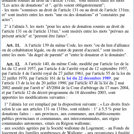
donation soumis au droit de l'article 131ter," sont insérés entre les mots
"Les actes de donations" et ", qu'ils soient obligatoirement";
- les mots "soumises au droit de l'article 131 ou au droit de l'article 131ter,
et" sont insérés entre les mots "une ou des donations" et "constatées par
actes";
2° à l'alinéa 3, les mots "pour les actes de donation soumis au droit de
l'article 131 ou de l'article 131ter," sont insérés entre les mots "prévues au
présent article" et "peuvent être faites".
Art. 11.
A l'article 139 du même Code, les mots "ou du lien d'alliance
ou de cohabitation légale, ou du statut de parent d'accueil," sont insérés
entre les mots "du degré de parenté" et "entre le donateur et le donataire".
Art. 12.
A l'article 140, du même Code, modifié par l'article 1er de la
loi du 12 avril 1957, par l'article 4 de l'arrêté royal du 12 septembre 1957,
par l'article 4 de l'arrêté royal du 27 juillet 1961, par l'article 55 de la loi du
loi du 22 décembre 1989
22 juillet 1970, par l'article 161 de la
, par
l'article 13 de la loi du 20 juillet 1990, par l'article 43 de la loi du 2 mai
2002 annulé par l'arrêt n° 45/2004 de la Cour d'arbitrage du 17 mars 2004,
et par l'article 12 du décret-programme du 18 décembre 2003, sont
apportées les modifications suivantes :
1° l'alinéa 1er est remplacé par la disposition suivante : « Les droits fixés
selon le cas aux articles 131 ou 131bis, sont réduits : 1° à 5,5 % pour les
donations faites : - aux provinces, aux communes, aux établissements
publics provinciaux et communaux, aux intercommunales, aux régies
communales autonomes, situés en Région wallonne;
- aux sociétés agréées par la Société wallonne du Logement; - au Fonds du
logement des familles nombreuses de Wallonie; - aux organismes à finalité