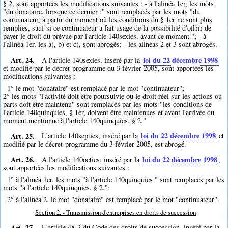
§ 2, sont apportées les modifications suivantes : - à l'alinéa 1er, les mots
"du donataire, lorsque ce dernier :" sont remplacés par les mots "du
continuateur, à partir du moment où les conditions du § 1er ne sont plus
remplies, sauf si ce continuateur a fait usage de la possibilité d'offrir de
payer le droit dû prévue par l'article 140sexies, avant ce moment."; - à
l'alinéa 1er, les a), b) et c), sont abrogés; - les alinéas 2 et 3 sont abrogés.
Art. 24.
loi du 22 décembre 1998
A l'article 140sexies, inséré par la
et modifié par le décret-programme du 3 février 2005, sont apportées les
modifications suivantes :
1° le mot "donataire" est remplacé par le mot "continuateur";
2° les mots "l'activité doit être poursuivie ou le droit réel sur les actions ou
parts doit être maintenu" sont remplacés par les mots "les conditions de
l'article 140quinquies, § 1er, doivent être maintenues et avant l'arrivée du
moment mentionné à l'article 140quinquies, § 2."
Art. 25.
loi du 22 décembre 1998
L'article 140septies, inséré par la
et
modifié par le décret-programme du 3 février 2005, est abrogé.
Art. 26.
loi du 22 décembre 1998
A l'article 140octies, inséré par la
,
sont apportées les modifications suivantes :
1° à l'alinéa 1er, les mots "à l'article 140quinquies " sont remplacés par les
mots "à l'article 140quinquies, § 2,";
2° à l'alinéa 2, le mot "donataire" est remplacé par le mot "continuateur".
Section 2. - Transmission d'entreprises en droits de succession
Art. 27.
L'article 48-2 du Code des droits de succession, inséré par la