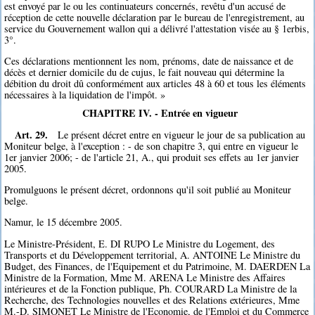
est envoyé par le ou les continuateurs concernés, revêtu d'un accusé de
réception de cette nouvelle déclaration par le bureau de l'enregistrement, au
service du Gouvernement wallon qui a délivré l'attestation visée au § 1erbis,
3°.
Ces déclarations mentionnent les nom, prénoms, date de naissance et de
décès et dernier domicile du de cujus, le fait nouveau qui détermine la
débition du droit dû conformément aux articles 48 à 60 et tous les éléments
nécessaires à la liquidation de l'impôt. »
CHAPITRE IV. - Entrée en vigueur
Art. 29.
Le présent décret entre en vigueur le jour de sa publication au
Moniteur belge, à l'exception : - de son chapitre 3, qui entre en vigueur le
1er janvier 2006; - de l'article 21, A., qui produit ses effets au 1er janvier
2005.
Promulguons le présent décret, ordonnons qu'il soit publié au Moniteur
belge.
Namur, le 15 décembre 2005.
Le Ministre-Président, E. DI RUPO Le Ministre du Logement, des
Transports et du Développement territorial, A. ANTOINE Le Ministre du
Budget, des Finances, de l'Equipement et du Patrimoine, M. DAERDEN La
Ministre de la Formation, Mme M. ARENA Le Ministre des Affaires
intérieures et de la Fonction publique, Ph. COURARD La Ministre de la
Recherche, des Technologies nouvelles et des Relations extérieures, Mme
M.-D. SIMONET Le Ministre de l'Economie, de l'Emploi et du Commerce