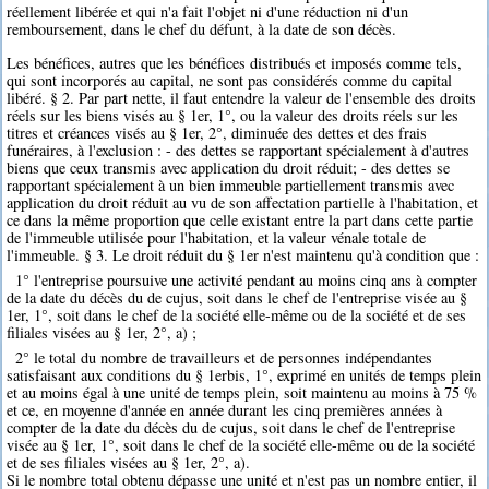
réellement libérée et qui n'a fait l'objet ni d'une réduction ni d'un
remboursement, dans le chef du défunt, à la date de son décès.
Les bénéfices, autres que les bénéfices distribués et imposés comme tels,
qui sont incorporés au capital, ne sont pas considérés comme du capital
libéré. § 2. Par part nette, il faut entendre la valeur de l'ensemble des droits
réels sur les biens visés au § 1er, 1°, ou la valeur des droits réels sur les
titres et créances visés au § 1er, 2°, diminuée des dettes et des frais
funéraires, à l'exclusion : - des dettes se rapportant spécialement à d'autres
biens que ceux transmis avec application du droit réduit; - des dettes se
rapportant spécialement à un bien immeuble partiellement transmis avec
application du droit réduit au vu de son affectation partielle à l'habitation, et
ce dans la même proportion que celle existant entre la part dans cette partie
de l'immeuble utilisée pour l'habitation, et la valeur vénale totale de
l'immeuble. § 3. Le droit réduit du § 1er n'est maintenu qu'à condition que :
1° l'entreprise poursuive une activité pendant au moins cinq ans à compter
de la date du décès du de cujus, soit dans le chef de l'entreprise visée au §
1er, 1°, soit dans le chef de la société elle-même ou de la société et de ses
filiales visées au § 1er, 2°, a) ;
2° le total du nombre de travailleurs et de personnes indépendantes
satisfaisant aux conditions du § 1erbis, 1°, exprimé en unités de temps plein
et au moins égal à une unité de temps plein, soit maintenu au moins à 75 %
et ce, en moyenne d'année en année durant les cinq premières années à
compter de la date du décès du de cujus, soit dans le chef de l'entreprise
visée au § 1er, 1°, soit dans le chef de la société elle-même ou de la société
et de ses filiales visées au § 1er, 2°, a).
Si le nombre total obtenu dépasse une unité et n'est pas un nombre entier, il