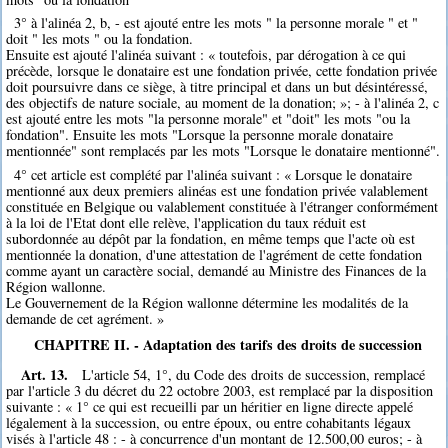
3° à l'alinéa 2, b, - est ajouté entre les mots " la personne morale " et "
doit " les mots " ou la fondation.
Ensuite est ajouté l'alinéa suivant : « toutefois, par dérogation à ce qui
précède, lorsque le donataire est une fondation privée, cette fondation privée
doit poursuivre dans ce siège, à titre principal et dans un but désintéressé,
des objectifs de nature sociale, au moment de la donation; »; - à l'alinéa 2, c
est ajouté entre les mots "la personne morale" et "doit" les mots "ou la
fondation". Ensuite les mots "Lorsque la personne morale donataire
mentionnée" sont remplacés par les mots "Lorsque le donataire mentionné".
4° cet article est complété par l'alinéa suivant : « Lorsque le donataire
mentionné aux deux premiers alinéas est une fondation privée valablement
constituée en Belgique ou valablement constituée à l'étranger conformément
à la loi de l'Etat dont elle relève, l'application du taux réduit est
subordonnée au dépôt par la fondation, en même temps que l'acte où est
mentionnée la donation, d'une attestation de l'agrément de cette fondation
comme ayant un caractère social, demandé au Ministre des Finances de la
Région wallonne.
Le Gouvernement de la Région wallonne détermine les modalités de la
demande de cet agrément. »
CHAPITRE II. - Adaptation des tarifs des droits de succession
Art. 13.
L'article 54, 1°, du Code des droits de succession, remplacé
par l'article 3 du décret du 22 octobre 2003, est remplacé par la disposition
suivante : « 1° ce qui est recueilli par un héritier en ligne directe appelé
légalement à la succession, ou entre époux, ou entre cohabitants légaux
visés à l'article 48 : - à concurrence d'un montant de 12.500,00 euros; - à