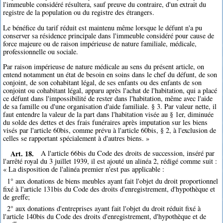
l'immeuble considéré résultera, sauf preuve du contraire, d'un extrait du
registre de la population ou du registre des étrangers.
Le bénéfice du tarif réduit est maintenu même lorsque le défunt n'a pu
conserver sa résidence principale dans l'immeuble considéré pour cause de
force majeure ou de raison impérieuse de nature familiale, médicale,
professionnelle ou sociale.
Par raison impérieuse de nature médicale au sens du présent article, on
entend notamment un état de besoin en soins dans le chef du défunt, de son
conjoint, de son cohabitant légal, de ses enfants ou des enfants de son
conjoint ou cohabitant légal, apparu après l'achat de l'habitation, qui a placé
ce défunt dans l'impossibilité de rester dans l'habitation, même avec l'aide
de sa famille ou d'une organisation d'aide familiale. § 3. Par valeur nette, il
faut entendre la valeur de la part dans l'habitation visée au § 1er, diminuée
du solde des dettes et des frais funéraires après imputation sur les biens
visés par l'article 60bis, comme prévu à l'article 60bis, § 2, à l'exclusion de
celles se rapportant spécialement à d'autres biens. »
Art. 18.
A l'article 66bis du Code des droits de succession, inséré par
l'arrêté royal du 3 juillet 1939, il est ajouté un alinéa 2, rédigé comme suit :
« La disposition de l'alinéa premier n'est pas applicable :
1° aux donations de biens meubles ayant fait l'objet du droit proportionnel
fixé à l'article 131bis du Code des droits d'enregistrement, d'hypothèque et
de greffe;
2° aux donations d'entreprises ayant fait l'objet du droit réduit fixé à
l'article 140bis du Code des droits d'enregistrement, d'hypothèque et de