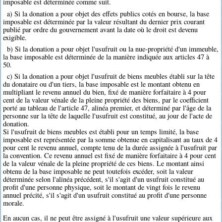
imposable est déterminée comme suit.
a) Si la donation a pour objet des effets publics cotés en bourse, la base
imposable est déterminée par la valeur résultant du dernier prix courant
publié par ordre du gouvernement avant la date où le droit est devenu
exigible.
b) Si la donation a pour objet l'usufruit ou la nue-propriété d'un immeuble,
la base imposable est déterminée de la manière indiquée aux articles 47 à
50.
c) Si la donation a pour objet l'usufruit de biens meubles établi sur la tête
du donataire ou d'un tiers, la base imposable est le montant obtenu en
multipliant le revenu annuel du bien, fixé de manière forfaitaire à 4 pour
cent de la valeur vénale de la pleine propriété des biens, par le coefficient
porté au tableau de l'article 47, alinéa premier, et déterminé par l'âge de la
personne sur la tête de laquelle l'usufruit est constitué, au jour de l'acte de
donation.
Si l'usufruit de biens meubles est établi pour un temps limité, la base
imposable est représentée par la somme obtenue en capitalisant au taux de 4
pour cent le revenu annuel, compte tenu de la durée assignée à l'usufruit par
la convention. Ce revenu annuel est fixé de manière forfaitaire à 4 pour cent
de la valeur vénale de la pleine propriété de ces biens. Le montant ainsi
obtenu de la base imposable ne peut toutefois excéder, soit la valeur
déterminée selon l'alinéa précédent, s'il s'agit d'un usufruit constitué au
profit d'une personne physique, soit le montant de vingt fois le revenu
annuel précité, s'il s'agit d'un usufruit constitué au profit d'une personne
morale.
En aucun cas, il ne peut être assigné à l'usufruit une valeur supérieure aux