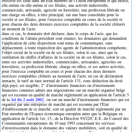
effective est situé dans un Etat membre de l'Union européenne et qui exerce,
elle-même ou elle-même et ses filiales, une activité industrielle,
commerciale, artisanale, agricole ou forestière, une profession libérale ou
une charge ou office, à titre principal, sur une base consolidée pour la
société et ses filiales, pour l'exercice comptable en cours de la société et
pour chacun des deux derniers exercices comptables de la société clôturés
au moment de l'acte;
dans ce cas, le donataire doit déclarer, dans le corps de l'acte, que les
conditions de l'alinéa précédent sont réunies; les donataires qui demandent
l'application de cette disposition sont tenus de communiquer, sans
déplacement, à toute réquisition des agents de l'administration compétente,
l'objet social de la société ou de ses filiales, selon le cas, ainsi que la
ventilation du chiffre d'affaires de la société ou de ses filiales, selon le cas,
entre ses activités industrielles, commerciales, artisanales, agricoles ou
forestières, sa profession libérale, charge ou office, et ses autres activités,
pour l'exercice comptable en cours et pour chacun des deux derniers
exercices comptables clôturés au moment de l'acte; en cas de déclaration
inexacte, le tarif au taux normal de l'article 131, sous déduction du droit
déjà payé, est exigible; 2° d'instruments financiers ou d'instruments
financiers connexes admis aux négociations sur un marché organisé belge
qui est reconnu en qualité de marché réglementé en application de l'article 3
loi du 2 août 2002
de la
, ou sur un marché d'instruments financiers qui est
organisé par une entreprise de marché qui est reconnu par l'Etat
d'établissement de ce marché, soit en qualité de marché réglementé par un
Etat membre de l'Espace économique européen autre que la Belgique en
application de l'article 1er, 13., de la Directive 93/22/C.E.E. du Conseil des
Communautés européennes du 10 mai 1993 concernant les services
d'investissement dans le domaine des valeurs mobilières, soit en qualité de