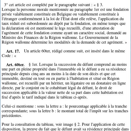
3° cet article est complété par le paragraphe suivant : « § 3.
Lorsque la personne morale mentionnée au paragraphe 1er est une fondation
privée valablement constituée en Belgique ou valablement constituée à
l'étranger conformément à la loi de l'Etat dont elle relève, l'application du
taux réduit est subordonnée au dépôt par la fondation, en même temps que
la déclaration où est mentionné le legs recueilli, d'une attestation de
l'agrément de cette fondation comme ayant un caractère social, demandé au
Ministre des Finances de la Région wallonne. Le Gouvernement de la
Région wallonne détermine les modalités de la demande de cet agrément. »
Art. 17.
Un article 60ter, rédigé comme suit, est inséré dans le même
Code : «
Art. 60ter.
§ 1er. Lorsque la succession du défunt comprend au moins
une part en pleine propriété dans l'immeuble où le défunt a eu sa résidence
principale depuis cinq ans au moins à la date de son décès et que cet
immeuble, destiné en tout ou en partie à l'habitation et situé en Région
wallonne, est recueilli par un héritier, un légataire ou un donataire en ligne
directe, par le conjoint ou le cohabitant légal du défunt, le droit de
succession applicable à la valeur nette de sa part dans cette habitation est
fixé d'après le tarif indiqué dans le tableau ci-après.
Celui-ci mentionne : sous la lettre a : le pourcentage applicable à la tranche
correspondante; sous la lettre b : le montant total de l'impôt sur les tranches
précédentes.
Pour la consultation du tableau, voir image § 2. Pour l'application de cette
disposition, la preuve du fait que le défunt avait sa résidence principale dans