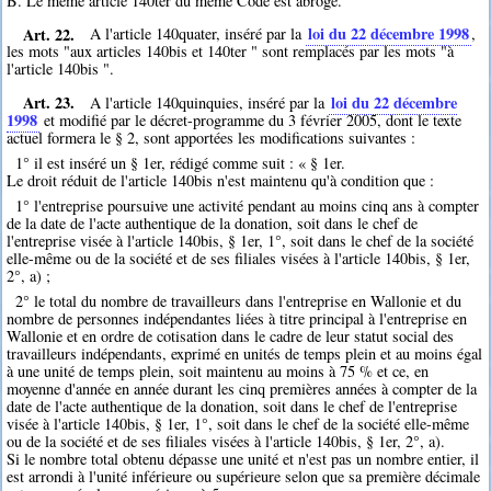
B. Le même article 140ter du même Code est abrogé.
Art. 22.
loi du 22 décembre 1998
A l'article 140quater, inséré par la
,
les mots "aux articles 140bis et 140ter " sont remplacés par les mots "à
l'article 140bis ".
Art. 23.
loi du 22 décembre
A l'article 140quinquies, inséré par la
1998
et modifié par le décret-programme du 3 février 2005, dont le texte
actuel formera le § 2, sont apportées les modifications suivantes :
1° il est inséré un § 1er, rédigé comme suit : « § 1er.
Le droit réduit de l'article 140bis n'est maintenu qu'à condition que :
1° l'entreprise poursuive une activité pendant au moins cinq ans à compter
de la date de l'acte authentique de la donation, soit dans le chef de
l'entreprise visée à l'article 140bis, § 1er, 1°, soit dans le chef de la société
elle-même ou de la société et de ses filiales visées à l'article 140bis, § 1er,
2°, a) ;
2° le total du nombre de travailleurs dans l'entreprise en Wallonie et du
nombre de personnes indépendantes liées à titre principal à l'entreprise en
Wallonie et en ordre de cotisation dans le cadre de leur statut social des
travailleurs indépendants, exprimé en unités de temps plein et au moins égal
à une unité de temps plein, soit maintenu au moins à 75 % et ce, en
moyenne d'année en année durant les cinq premières années à compter de la
date de l'acte authentique de la donation, soit dans le chef de l'entreprise
visée à l'article 140bis, § 1er, 1°, soit dans le chef de la société elle-même
ou de la société et de ses filiales visées à l'article 140bis, § 1er, 2°, a).
Si le nombre total obtenu dépasse une unité et n'est pas un nombre entier, il
est arrondi à l'unité inférieure ou supérieure selon que sa première décimale