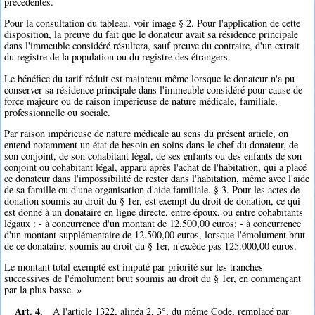
précédentes.
Pour la consultation du tableau, voir image § 2. Pour l'application de cette
disposition, la preuve du fait que le donateur avait sa résidence principale
dans l'immeuble considéré résultera, sauf preuve du contraire, d'un extrait
du registre de la population ou du registre des étrangers.
Le bénéfice du tarif réduit est maintenu même lorsque le donateur n'a pu
conserver sa résidence principale dans l'immeuble considéré pour cause de
force majeure ou de raison impérieuse de nature médicale, familiale,
professionnelle ou sociale.
Par raison impérieuse de nature médicale au sens du présent article, on
entend notamment un état de besoin en soins dans le chef du donateur, de
son conjoint, de son cohabitant légal, de ses enfants ou des enfants de son
conjoint ou cohabitant légal, apparu après l'achat de l'habitation, qui a placé
ce donateur dans l'impossibilité de rester dans l'habitation, même avec l'aide
de sa famille ou d'une organisation d'aide familiale. § 3. Pour les actes de
donation soumis au droit du § 1er, est exempt du droit de donation, ce qui
est donné à un donataire en ligne directe, entre époux, ou entre cohabitants
légaux : - à concurrence d'un montant de 12.500,00 euros; - à concurrence
d'un montant supplémentaire de 12.500,00 euros, lorsque l'émolument brut
de ce donataire, soumis au droit du § 1er, n'excède pas 125.000,00 euros.
Le montant total exempté est imputé par priorité sur les tranches
successives de l'émolument brut soumis au droit du § 1er, en commençant
par la plus basse. »
Art. 4.
A l'article 1322, alinéa 2, 3°, du même Code, remplacé par