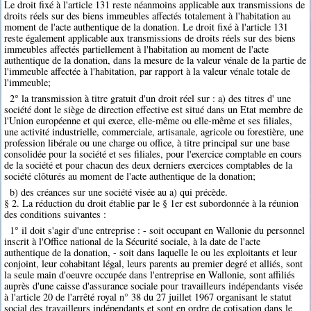
Le droit fixé à l'article 131 reste néanmoins applicable aux transmissions de
droits réels sur des biens immeubles affectés totalement à l'habitation au
moment de l'acte authentique de la donation. Le droit fixé à l'article 131
reste également applicable aux transmissions de droits réels sur des biens
immeubles affectés partiellement à l'habitation au moment de l'acte
authentique de la donation, dans la mesure de la valeur vénale de la partie de
l'immeuble affectée à l'habitation, par rapport à la valeur vénale totale de
l'immeuble;
2° la transmission à titre gratuit d'un droit réel sur : a) des titres d' une
société dont le siège de direction effective est situé dans un Etat membre de
l'Union européenne et qui exerce, elle-même ou elle-même et ses filiales,
une activité industrielle, commerciale, artisanale, agricole ou forestière, une
profession libérale ou une charge ou office, à titre principal sur une base
consolidée pour la société et ses filiales, pour l'exercice comptable en cours
de la société et pour chacun des deux derniers exercices comptables de la
société clôturés au moment de l'acte authentique de la donation;
b) des créances sur une société visée au a) qui précède.
§ 2. La réduction du droit établie par le § 1er est subordonnée à la réunion
des conditions suivantes :
1° il doit s'agir d'une entreprise : - soit occupant en Wallonie du personnel
inscrit à l'Office national de la Sécurité sociale, à la date de l'acte
authentique de la donation, - soit dans laquelle le ou les exploitants et leur
conjoint, leur cohabitant légal, leurs parents au premier degré et alliés, sont
la seule main d'oeuvre occupée dans l'entreprise en Wallonie, sont affiliés
auprès d'une caisse d'assurance sociale pour travailleurs indépendants visée
à l'article 20 de l'arrêté royal n° 38 du 27 juillet 1967 organisant le statut
social des travailleurs indépendants et sont en ordre de cotisation dans le