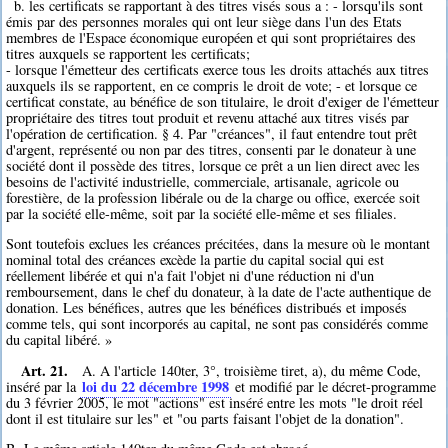
b. les certificats se rapportant à des titres visés sous a : - lorsqu'ils sont
émis par des personnes morales qui ont leur siège dans l'un des Etats
membres de l'Espace économique européen et qui sont propriétaires des
titres auxquels se rapportent les certificats;
- lorsque l'émetteur des certificats exerce tous les droits attachés aux titres
auxquels ils se rapportent, en ce compris le droit de vote; - et lorsque ce
certificat constate, au bénéfice de son titulaire, le droit d'exiger de l'émetteur
propriétaire des titres tout produit et revenu attaché aux titres visés par
l'opération de certification. § 4. Par "créances", il faut entendre tout prêt
d'argent, représenté ou non par des titres, consenti par le donateur à une
société dont il possède des titres, lorsque ce prêt a un lien direct avec les
besoins de l'activité industrielle, commerciale, artisanale, agricole ou
forestière, de la profession libérale ou de la charge ou office, exercée soit
par la société elle-même, soit par la société elle-même et ses filiales.
Sont toutefois exclues les créances précitées, dans la mesure où le montant
nominal total des créances excède la partie du capital social qui est
réellement libérée et qui n'a fait l'objet ni d'une réduction ni d'un
remboursement, dans le chef du donateur, à la date de l'acte authentique de
donation. Les bénéfices, autres que les bénéfices distribués et imposés
comme tels, qui sont incorporés au capital, ne sont pas considérés comme
du capital libéré. »
Art. 21.
A. A l'article 140ter, 3°, troisième tiret, a), du même Code,
loi du 22 décembre 1998
inséré par la
et modifié par le décret-programme
du 3 février 2005, le mot "actions" est inséré entre les mots "le droit réel
dont il est titulaire sur les" et "ou parts faisant l'objet de la donation".