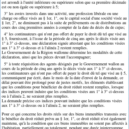
est arrondi à l'unité inférieure ou supérieure selon que sa première décimale
est ou non égale ou supérieure à 5;
3° les avoirs investis dans une activité, une profession libérale ou une
charge ou office visés au § 1er, 1°, ou le capital social d'une société visée au
§ 1er, 2°, ne diminuent pas à la suite de prélèvements ou de distributions au
cours des cinq premières années à compter de la date du décès du de cujus;
4° les continuateurs qui n'ont pas offert de payer le droit dû tel que visé au
§ 5, fournissent, à l'issue de la période de cinq ans après le décès visée aux
1° à 3° ci-dessus, une déclaration signée attestant que les conditions visées
aux 1° à 3° ci-dessus et à l'alinéa 2 restent remplies.
Le Gouvernement de la Région wallonne détermine les modalités de cette
déclaration, ainsi que les pièces devant l'accompagner;
5° à toute réquisition des agents désignés par le Gouvernement wallon au
cours de la période de cinq ans après le décès visée aux 1° à 3° ci-dessus,
les continuateurs qui n'ont pas offert de payer le droit dû tel que visé au § 5,
communiquent par écrit, dans le mois de la date d'envoi de la demande, ce
délai pouvant être prolongé pour de justes motifs, les éléments établissant
que les conditions pour bénéficier du droit réduit restent remplies, lorsque
des indices peuvent induire que les conditions visées aux 1° à 3° ci-dessus
ou à l'alinéa 2, ne seraient plus remplies.
La demande précise ces indices pouvant induire que les conditions visées
aux 1° à 3° ci-dessus ou à l'alinéa 2, ne seraient plus remplies.
Pour ce qui concerne les droits réels sur des biens immeubles transmis avec
le bénéfice du droit réduit prévu au § 1er, 1°, ce droit réduit n'est également
maintenu, qu'à la condition que ces biens immeubles ne soient pas affectés à
l'habitation, partiellement ou totalement, pendant une durée ininterrompue