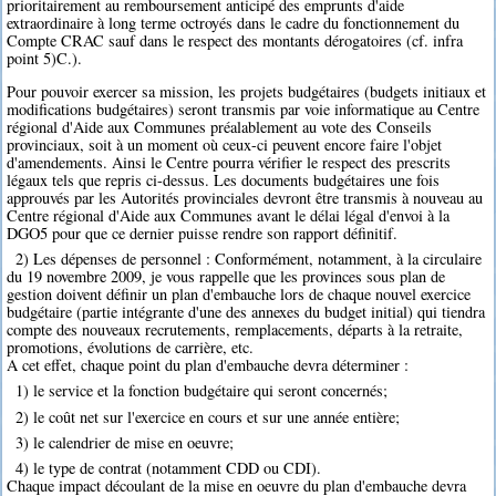
prioritairement au remboursement anticipé des emprunts d'aide
extraordinaire à long terme octroyés dans le cadre du fonctionnement du
Compte CRAC sauf dans le respect des montants dérogatoires (cf. infra
point 5)C.).
Pour pouvoir exercer sa mission, les projets budgétaires (budgets initiaux et
modifications budgétaires) seront transmis par voie informatique au Centre
régional d'Aide aux Communes préalablement au vote des Conseils
provinciaux, soit à un moment où ceux-ci peuvent encore faire l'objet
d'amendements. Ainsi le Centre pourra vérifier le respect des prescrits
légaux tels que repris ci-dessus. Les documents budgétaires une fois
approuvés par les Autorités provinciales devront être transmis à nouveau au
Centre régional d'Aide aux Communes avant le délai légal d'envoi à la
DGO5 pour que ce dernier puisse rendre son rapport définitif.
2) Les dépenses de personnel : Conformément, notamment, à la circulaire
du 19 novembre 2009, je vous rappelle que les provinces sous plan de
gestion doivent définir un plan d'embauche lors de chaque nouvel exercice
budgétaire (partie intégrante d'une des annexes du budget initial) qui tiendra
compte des nouveaux recrutements, remplacements, départs à la retraite,
promotions, évolutions de carrière, etc.
A cet effet, chaque point du plan d'embauche devra déterminer :
1) le service et la fonction budgétaire qui seront concernés;
2) le coût net sur l'exercice en cours et sur une année entière;
3) le calendrier de mise en oeuvre;
4) le type de contrat (notamment CDD ou CDI).
Chaque impact découlant de la mise en oeuvre du plan d'embauche devra