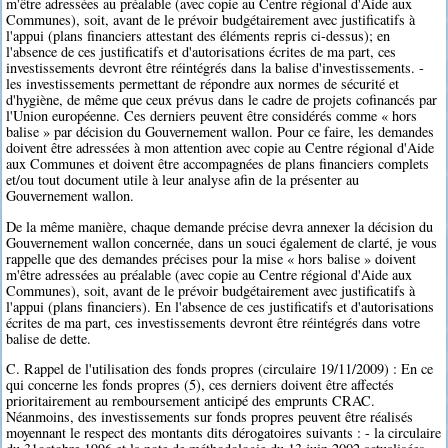
m'être adressées au préalable (avec copie au Centre régional d'Aide aux
Communes), soit, avant de le prévoir budgétairement avec justificatifs à
l'appui (plans financiers attestant des éléments repris ci-dessus); en
l'absence de ces justificatifs et d'autorisations écrites de ma part, ces
investissements devront être réintégrés dans la balise d'investissements. -
les investissements permettant de répondre aux normes de sécurité et
d'hygiène, de même que ceux prévus dans le cadre de projets cofinancés par
l'Union européenne. Ces derniers peuvent être considérés comme « hors
balise » par décision du Gouvernement wallon. Pour ce faire, les demandes
doivent être adressées à mon attention avec copie au Centre régional d'Aide
aux Communes et doivent être accompagnées de plans financiers complets
et/ou tout document utile à leur analyse afin de la présenter au
Gouvernement wallon.
De la même manière, chaque demande précise devra annexer la décision du
Gouvernement wallon concernée, dans un souci également de clarté, je vous
rappelle que des demandes précises pour la mise « hors balise » doivent
m'être adressées au préalable (avec copie au Centre régional d'Aide aux
Communes), soit, avant de le prévoir budgétairement avec justificatifs à
l'appui (plans financiers). En l'absence de ces justificatifs et d'autorisations
écrites de ma part, ces investissements devront être réintégrés dans votre
balise de dette.
C. Rappel de l'utilisation des fonds propres (circulaire 19/11/2009) : En ce
qui concerne les fonds propres (5), ces derniers doivent être affectés
prioritairement au remboursement anticipé des emprunts CRAC.
Néanmoins, des investissements sur fonds propres peuvent être réalisés
moyennant le respect des montants dits dérogatoires suivants : - la circulaire