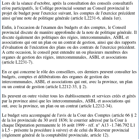
Lors de la séance d'octobre, après la consultation des conseils consultatifs
et/ou participatifs, le Collège provincial soumet au Conseil provincial le
projet de budget pour l'exercice suivant, les comptes de l'exercice précédent
ainsi qu'une note de politique générale (article L2231-6, alinéa 1er).
Enfin, à l'occasion de l'examen des budgets et des comptes, le Conseil
provincial discute de manière approfondie de la note de politique générale. Il
discute également des politiques des régies, intercommunales, ASBL et
associations qui ont un plan ou un contrat de gestion, ainsi que des rapports
d'évaluation de l'exécution des plans ou des contrats de l'exercice précédent.
A cette occasion, le conseil peut entendre un ou plusieurs membres des
organes de gestion des régies, intercommunales, ASBL et associations
(article L2231-7).
En ce qui concerne le rôle des conseillers, ces derniers peuvent consulter les
budgets, comptes et délibérations des organes de gestion des
intercommunales, ASBL et associations qui ont, avec la province, un plan
ou un contrat de gestion (article L2212-33, § 2).
Ils peuvent en outre visiter tous les établissements et services créés et gérés
par la province ainsi que les intercommunales, ASBL et associations qui
ont, avec la province, un plan ou un contrat (article L2212-34).
Le budget sera accompagné de l'avis de la Cour des Comptes (article 66 § 2
de la loi provinciale du 30 avril 1836; le courrier adressé par la Cour à
chaque Députation permanente le 16 août 1999 - réf. n° A13 -1.746.792 L1
à L5 - présente la procédure à suivre) et de celui du Receveur provincial
(règlement général de la comptabilité provinciale, article 12).