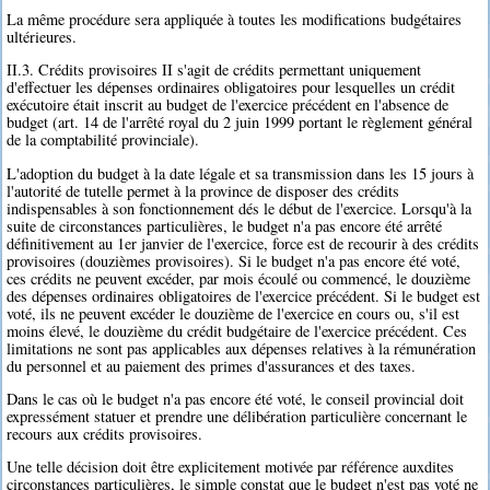
La même procédure sera appliquée à toutes les modifications budgétaires
ultérieures.
II.3. Crédits provisoires II s'agit de crédits permettant uniquement
d'effectuer les dépenses ordinaires obligatoires pour lesquelles un crédit
exécutoire était inscrit au budget de l'exercice précédent en l'absence de
budget (art. 14 de l'arrêté royal du 2 juin 1999 portant le règlement général
de la comptabilité provinciale).
L'adoption du budget à la date légale et sa transmission dans les 15 jours à
l'autorité de tutelle permet à la province de disposer des crédits
indispensables à son fonctionnement dés le début de l'exercice. Lorsqu'à la
suite de circonstances particulières, le budget n'a pas encore été arrêté
définitivement au 1er janvier de l'exercice, force est de recourir à des crédits
provisoires (douzièmes provisoires). Si le budget n'a pas encore été voté,
ces crédits ne peuvent excéder, par mois écoulé ou commencé, le douzième
des dépenses ordinaires obligatoires de l'exercice précédent. Si le budget est
voté, ils ne peuvent excéder le douzième de l'exercice en cours ou, s'il est
moins élevé, le douzième du crédit budgétaire de l'exercice précédent. Ces
limitations ne sont pas applicables aux dépenses relatives à la rémunération
du personnel et au paiement des primes d'assurances et des taxes.
Dans le cas où le budget n'a pas encore été voté, le conseil provincial doit
expressément statuer et prendre une délibération particulière concernant le
recours aux crédits provisoires.
Une telle décision doit être explicitement motivée par référence auxdites
circonstances particulières, le simple constat que le budget n'est pas voté ne