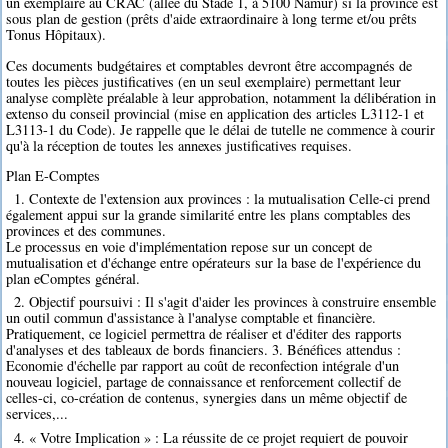
un exemplaire au CRAC (allée du Stade 1, à 5100 Namur) si la province est
sous plan de gestion (prêts d'aide extraordinaire à long terme et/ou prêts
Tonus Hôpitaux).
Ces documents budgétaires et comptables devront être accompagnés de
toutes les pièces justificatives (en un seul exemplaire) permettant leur
analyse complète préalable à leur approbation, notamment la délibération in
extenso du conseil provincial (mise en application des articles L3112-1 et
L3113-1 du Code). Je rappelle que le délai de tutelle ne commence à courir
qu'à la réception de toutes les annexes justificatives requises.
Plan E-Comptes
1. Contexte de l'extension aux provinces : la mutualisation Celle-ci prend
également appui sur la grande similarité entre les plans comptables des
provinces et des communes.
Le processus en voie d'implémentation repose sur un concept de
mutualisation et d'échange entre opérateurs sur la base de l'expérience du
plan eComptes général.
2. Objectif poursuivi : Il s'agit d'aider les provinces à construire ensemble
un outil commun d'assistance à l'analyse comptable et financière.
Pratiquement, ce logiciel permettra de réaliser et d'éditer des rapports
d'analyses et des tableaux de bords financiers. 3. Bénéfices attendus :
Economie d'échelle par rapport au coût de reconfection intégrale d'un
nouveau logiciel, partage de connaissance et renforcement collectif de
celles-ci, co-création de contenus, synergies dans un même objectif de
services,...
4. « Votre Implication » : La réussite de ce projet requiert de pouvoir