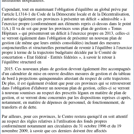
institutions hospitalières.
Cependant, tout en maintenant l'obligation d'équilibre au global prévu par
l'article L1314-1 du Code de la Démocratie locale et de la Décentralisation,
j'autorise également ces provinces à présenter un déficit « admissible » à
l'exercice propre (conformément aux éléments repris ci-dessus dans le point
1)A.) Il va de soi que pour les provinces sous plan de gestion « Tonus
Hôpitaux » qui présenteront un déficit à l'exercice propre en 2013, celles-ci
se verront également dans l'obligation de présenter un nouveau plan de
gestion (de même que leurs entités consolidées) incluant des mesures
conjoncturelles et structurelles permettant de revenir à l'équilibre à l'exercice
propre à terme de la trajectoire budgétaire décidée par le Comité de
concertation « Etat fédéral - Entités fédérées », à savoir le retour à
l'équilibre structurel en
2015. Ces nouveaux plans de gestion devront également être accompagnés
d'un calendrier de mise en oeuvre desdites mesures de gestion et du tableau
de bord à projections quinquennales attestant du respect de cette trajectoire.
De plus, il est également évident que pour ces provinces qui se retrouveront
dans l'obligation d'élaborer un nouveau plan de gestion, celles-ci se verront
à nouveau soumises au respect des prescrits légaux en matière de plan de
gestion, et se verront donc concernées par les dispositions reprises ci-après,
notamment, en matière de dépenses de personnel, de fonctionnement, de
transferts et de dette.
Par ailleurs, pour ces provinces, le Centre restera quoiqu'il en soit attentif
au respect des règles relatives à l'utilisation des fonds propres
conformément notamment aux circulaires du 31 octobre 1996 et du 19
novembre 2009, à savoir que ces derniers doivent être affectés