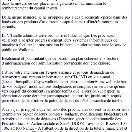
dans la mesure où ces placements garantissent au minimum le
remboursement du capital investi.
De la même manière, je ne m'oppose pas à des placements opérés dans des
fonds ou des produits d'assurance à capital et taux d'intérêt minimum
garantis.
II.7. Tutelle administrative ordinaire et Informatique Les provinces
veilleront à adapter progressivement leurs systèmes informatiques de
manière à faciliter la transmission bilatérale d'informations avec le service
public de Wallonie.
Idéalement et pour autant que de besoin, un plan cohérent et structuré
d'informatisation de l'administration provinciale doit être élaboré.
J'attire votre attention sur l'e-gouvernance et je vous demanderai de
transmettre une version informatique sur CD-DVD ou via e-mail
(laurent.bosquillon@spw.wallonie.be et pierre.lambion@spw.wallonie.be)
de vos budgets, modifications budgétaires et comptes (ne serait-ce qu'une
version.pdf du document) en même temps que la version sur papier, la
réception de cette dernière (accompagnée de tous les justificatifs requis)
permettant de déterminer le point de départ du délai d'exercice de tutelle.
A ce sujet, je rappelle que les autorités provinciales doivent m'adresser trois
exemplaires papier de leurs comptes, budgets, modifications budgétaires et
transferts de crédits de dépenses (Direction générale opérationnelle des
Pouvoirs locaux, Action sociale et Santé (DGO5) - avenue G. Bovesse 103-
106, à 5100 Namur - A l'attention de la direction de la tutelle financière) et