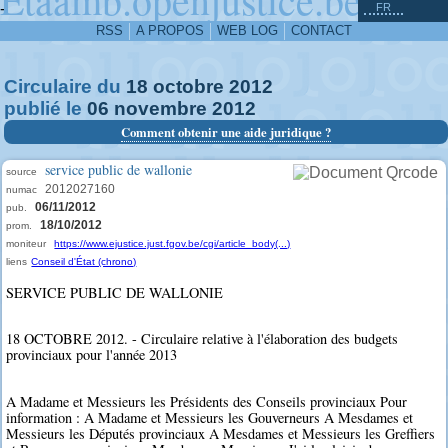
^
-
FR
RSS
A PROPOS
WEB LOG
CONTACT
Circulaire du
18
octobre
2012
publié le
06
novembre
2012
Comment obtenir une aide juridique ?
service public de wallonie
source
2012027160
numac
06/11/2012
pub.
18/10/2012
prom.
moniteur
https://www.ejustice.just.fgov.be/cgi/article_body(...)
liens
Conseil d'État (chrono)
SERVICE PUBLIC DE WALLONIE
18 OCTOBRE 2012. - Circulaire relative à l'élaboration des budgets
provinciaux pour l'année 2013
A Madame et Messieurs les Présidents des Conseils provinciaux Pour
information : A Madame et Messieurs les Gouverneurs A Mesdames et
Messieurs les Députés provinciaux A Mesdames et Messieurs les Greffiers