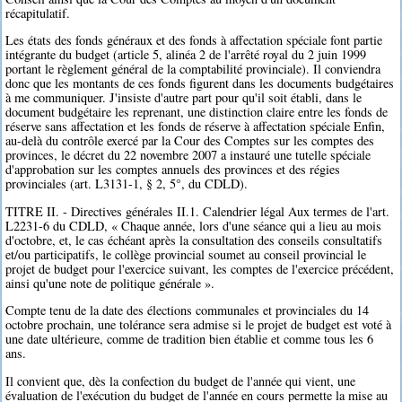
récapitulatif.
Les états des fonds généraux et des fonds à affectation spéciale font partie
intégrante du budget (article 5, alinéa 2 de l'arrêté royal du 2 juin 1999
portant le règlement général de la comptabilité provinciale). Il conviendra
donc que les montants de ces fonds figurent dans les documents budgétaires
à me communiquer. J'insiste d'autre part pour qu'il soit établi, dans le
document budgétaire les reprenant, une distinction claire entre les fonds de
réserve sans affectation et les fonds de réserve à affectation spéciale Enfin,
au-delà du contrôle exercé par la Cour des Comptes sur les comptes des
provinces, le décret du 22 novembre 2007 a instauré une tutelle spéciale
d'approbation sur les comptes annuels des provinces et des régies
provinciales (art. L3131-1, § 2, 5°, du CDLD).
TITRE II. - Directives générales II.1. Calendrier légal Aux termes de l'art.
L2231-6 du CDLD, « Chaque année, lors d'une séance qui a lieu au mois
d'octobre, et, le cas échéant après la consultation des conseils consultatifs
et/ou participatifs, le collège provincial soumet au conseil provincial le
projet de budget pour l'exercice suivant, les comptes de l'exercice précédent,
ainsi qu'une note de politique générale ».
Compte tenu de la date des élections communales et provinciales du 14
octobre prochain, une tolérance sera admise si le projet de budget est voté à
une date ultérieure, comme de tradition bien établie et comme tous les 6
ans.
Il convient que, dès la confection du budget de l'année qui vient, une
évaluation de l'exécution du budget de l'année en cours permette la mise au