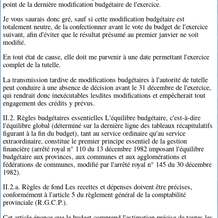
point de la dernière modification budgétaire de l'exercice.
Je vous saurais donc gré, sauf si cette modification budgétaire est
totalement neutre, de la confectionner avant le vote du budget de l'exercice
suivant, afin d'éviter que le résultat présumé au premier janvier ne soit
modifié.
En tout état de cause, elle doit me parvenir à une date permettant l'exercice
complet de la tutelle.
La transmission tardive de modifications budgétaires à l'autorité de tutelle
peut conduire à une absence de décision avant le 31 décembre de l'exercice,
qui rendrait donc inexécutables lesdites modifications et empêcherait tout
engagement des crédits y prévus.
II.2. Règles budgétaires essentielles L'équilibre budgétaire, c'est-à-dire
l'équilibre global (déterminé sur la dernière ligne des tableaux récapitulatifs
figurant à la fin du budget), tant au service ordinaire qu'au service
extraordinaire, constitue le premier principe essentiel de la gestion
financière (arrêté royal n° 110 du 13 décembre 1982 imposant l'équilibre
budgétaire aux provinces, aux communes et aux agglomérations et
fédérations de communes, modifié par l'arrêté royal n° 145 du 30 décembre
1982).
II.2.a. Règles de fond Les recettes et dépenses doivent être précises,
conformément à l'article 5 du règlement général de la comptabilité
provinciale (R.G.C.P.).
Cet article énonce que le budget comprend l'estimation précise de toutes les