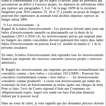
Enfin et conformément à ce qui est repris ci-dessus, pour les provinces qui
présenteront un déficit à l'exercice propre, les dépenses de subventions telles
que reprises aux paragraphes 5, 6 et 7 de la page 18/99 de la circulaire
budgétaire pour 2010 (annexes 25, 26 et 27 à joindre au projet de budget) ne
pourront être supérieures au montant total desdites dépenses reprises au
budget initial 2009.
5) Les investissements : A.
Rappel de la balise d'investissements : Les provinces doivent opter pour une
balise d'investissements annuelle ou pluriannuelle sur la durée de la
mandature (2013 à 2018) (4), les investissements prévus par emprunt dans
les budgets des entités consolidées doivent également être repris dans ladite
balise d'investissements du pouvoir local (cf. modèle en annexe n° 1 de la
présente circulaire).
En outre, la balise d'investissements doit reprendre tous les investissements
financés par emprunts des exercices concernés (exercice propre + exercices
antérieurs).
B. Rappel des investissements par emprunts qui peuvent éventuellement être
considérés comme « hors balise » (circulaire 19/11/2009) : Pourront être
considérés éventuellement comme « hors balise » : - les investissements
considérés comme productifs : à savoir tout investissement qui induit des
économies de frais de fonctionnement au moins égales aux charges de dette.
Pour ce faire, l'avis du Centre régional d'Aide aux Communes est
obligatoirement requis, lequel sera rendu sur base d'un plan financier
élaboré par le pouvoir local;
Dans un souci de clarté, je vous rappelle que des demandes précises doivent