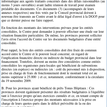
informatique aux agents traitants concernés dans des délais raisonnables (au
moins 3 jours ouvrables) avant ladite réunion de travail pour examen
préalable des documents. Ces documents (3) (accompagnés de leurs
annexes respectives) une fois votés par le Conseil provincial doivent à
nouveau être transmis au Centre avant le délai légal d'envoi à la DGO5 pour
que ce dernier puisse me faire rapport.
En fonction des montants des interventions prévues pour les entités
consolidées, le Centre peut demander à pouvoir effectuer une étude sur leur
situation financière particulière. De même, les provinces peuvent solliciter
l'avis et/ou l'accord du Centre sur les documents budgétaires d'une entité
consolidée.
Pour rappel, la liste des entités consolidées doit être fixée de commun
accord entre le Centre et le pouvoir local concerné, en regard de
l'implication financière directe ou indirecte du budget provincial dans leur
financement. Toutefois, doivent au moins être considérées comme entités
consolidées les organismes para-locales qui bénéficient de subventions
directes (en espèces) ou indirectes (ex : coût du personnel mis à disposition,
prise en charge de frais de fonctionnement dont le montant total est au
moins supérieur à 25.000  ) et ce, notamment, conformément à la circulaire
du 19 novembre 2009.
B. Pour les provinces ayant bénéficié de prêts Tonus Hôpitaux : Ces
provinces doivent également présenter des résultats budgétaires à l'équilibre
tant à l'exercice propre qu'aux exercices cumulés et ce, en tenant compte de
l'inscription à l'exercice propre des montants nécessaires à la prise en
charge de leurs quotes-parts dans le déficit prévisible de la ou des