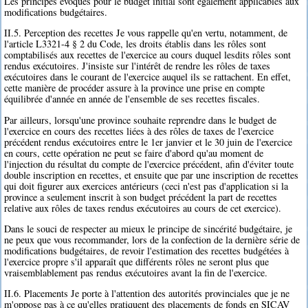
Les principes évoqués pour le budget initial sont également applicables aux
modifications budgétaires.
II.5. Perception des recettes Je vous rappelle qu'en vertu, notamment, de
l'article L3321-4 § 2 du Code, les droits établis dans les rôles sont
comptabilisés aux recettes de l'exercice au cours duquel lesdits rôles sont
rendus exécutoires. J'insiste sur l'intérêt de rendre les rôles de taxes
exécutoires dans le courant de l'exercice auquel ils se rattachent. En effet,
cette manière de procéder assure à la province une prise en compte
équilibrée d'année en année de l'ensemble de ses recettes fiscales.
Par ailleurs, lorsqu'une province souhaite reprendre dans le budget de
l'exercice en cours des recettes liées à des rôles de taxes de l'exercice
précédent rendus exécutoires entre le 1er janvier et le 30 juin de l'exercice
en cours, cette opération ne peut se faire d'abord qu'au moment de
l'injection du résultat du compte de l'exercice précédent, afin d'éviter toute
double inscription en recettes, et ensuite que par une inscription de recettes
qui doit figurer aux exercices antérieurs (ceci n'est pas d'application si la
province a seulement inscrit à son budget précédent la part de recettes
relative aux rôles de taxes rendus exécutoires au cours de cet exercice).
Dans le souci de respecter au mieux le principe de sincérité budgétaire, je
ne peux que vous recommander, lors de la confection de la dernière série de
modifications budgétaires, de revoir l'estimation des recettes budgétées à
l'exercice propre s'il apparaît que différents rôles ne seront plus que
vraisemblablement pas rendus exécutoires avant la fin de l'exercice.
II.6. Placements Je porte à l'attention des autorités provinciales que je ne
m'oppose pas à ce qu'elles pratiquent des placements de fonds en SICAV