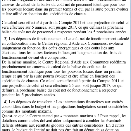
canevas de calcul de la balise du coût net de personnel identique pour tous
les pouvoirs locaux dans un premier temps et qui par la suite pourra évoluer
et être affiné en fonction des spécificités de chacun.
Ce calcul sera effectué à partir du Compte 2011 et une projection de celui-ci
sera effectuée sur 5 années, soit jusque 2017, ce qui définira la prochaine
balise du coût net de personnel à respecter pendant les 5 prochaines années.
3) Les dépenses de fonctionnement : Le coût net de fonctionnement calculé
en collaboration avec le Centre régional d'Aide aux Communes, évoluera
uniquement en fonction des coûts énergétiques et des coûts liés aux
élections, tous les autres facteurs influençant l'augmentation des frais de
fonctionnement devant être compensés.
De la même manière, le Centre Régional d'Aide aux Communes redéfinira
prochainement un canevas de calcul de la balise du coût net de
fonctionnement identique pour tous les pouvoirs locaux dans un premier
temps et qui par la suite pourra évoluer et être affiné en fonction des
spécificités de chacun. Ce calcul sera effectué à partir du Compte 2011 et
une projection de celui-ci sera effectuée à 5 ans, soit jusque 2017, ce qui
définira la prochaine balise du coût net de fonctionnement à respecter
pendant les 5 prochaines années.
4) Les dépenses de transferts : Les interventions financières aux entités
consolidées dans le budget et les projections budgétaires seront considérées
comme des montants maxima.
Qu'est-ce que le Centre entend par « montants maxima » ? Pour rappel, les
dotations communales doivent aider uniquement à combler les éventuels
déficits obtenus aux résultats globaux des entités consolidées. En d'autres
mots, le budget de l'entité ne doit pas être fait au départ de sa dotation