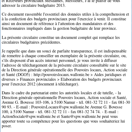
et Receveurs provinciaux Mesdames, Messieurs, J'ai le plaisir de vous
adresser la circulaire budgétaire 2013.
Ce document rassemble l'essentiel des données utiles à la compréhension et
à la confection des budgets provinciaux pour l'exercice à venir. Il constitue
ainsi un document de référence à l'attention des mandataires et des
fonctionnaires impliqués dans la gestion budgétaire de leur province.
La présente circulaire constitue un document complet qui remplace les
circulaires budgétaires précédentes.
Je rappelle que dans un souci de parfaite transparence, il est indispensable
de remettre à chaque conseiller un exemplaire de la présente circulaire, ou,
s'ils disposent d'un accès internet personnel, je vous invite à diffuser
l'adresse de téléchargement de la présente circulaire consultable sur le site
de la Direction générale opérationnelle des Pouvoirs locaux, Action sociale
et Santé (DGO5) : http://pouvoirslocaux.wallonie.be > Aides juridiques et
diverses > Finances provinciales > Elaboration des budgets provinciaux
pour l'exercice 2012 (document à télécharger).
Dans le cadre du partenariat entre les autorités locales et de tutelle, - la
Direction générale opérationnelle Pouvoirs locaux, Action sociale et Santé,
Avenue G. Bovesse 103-106, à 5100 Namur - tél. 081-32 72 11 - fax 081-30
90 93. - E-mail : PouvoirsLocaux@spw.wallonie.be Avenue G. Bovesse
100, à 5100 Namur - tél. 081-32 72 11 - fax 081-32 74 74. - E-mail :
ActionSociale@spw.wallonie.be et Sante@spw.wallonie.be peut vous
apporter toute sa compétence pour les questions que vous souhaiteriez lui
poser.