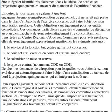
être intégré et identifié très clairement dans le tableau de bord et ses
projections quinquennales attestant du maintien de l'équilibre financier.
En outre, je vous rappelle également que tout
engagement/remplacement/promotion de personnel, qui ne serait pas prévu
dans le plan d'embauche de l'exercice concerné, doit faire l'objet de mon
autorisation préalable. Cette obligation vaut également pour les entités
consolidées. Ces demandes particulières appelées « demandes de dérogation
au plan d'embauche » devront automatiquement être concomitamment
transférées au Centre Régional d'Aide aux Communes pour avis préalable;
elles devront également expressément mentionner les éléments suivants :
1. le service et la fonction budgétaire qui seront concernés;
2. le coût net sur l'exercice en cours et sur une année entière;
3. le calendrier de mise en oeuvre;
4. le type de contrat (notamment CDD ou CDI).
De plus, les demandes de dérogation pour lesquelles vous obtiendriez mon
aval devront automatiquement faire l'objet d'une actualisation du tableau de
bord à projections quinquennales qui en intégrera le coût net.
Pour rappel également, le coût net du personnel calculé en collaboration
avec le Centre régional d'Aide aux Communes, évoluera uniquement en
fonction de l'indexation des salaires, de l'impact des conventions collectives
sectorielles (exemple : le Pacte) ainsi que de l'impact lié à la hausse des
taux de cotisations de pensions, tous les autres facteurs influençant
l'augmentation des traitements devant être compensés.
Le Centre régional d'Aide aux Communes vous fournira prochainement un