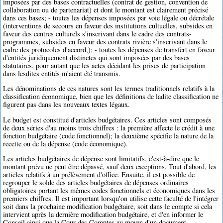
imposées par des bases contractuelles (contrat de gestion, convention de
collaboration ou de partenariat) et dont le montant est clairement précisé
dans ces bases; - toutes les dépenses imposées par voie légale ou décrétale
(interventions de secours en faveur des institutions cultuelles, subsides en
faveur des centres culturels s'inscrivant dans le cadre des contrats-
programmes, subsides en faveur des contrats rivière s'inscrivant dans le
cadre des protocoles d'accord,); - toutes les dépenses de transfert en faveur
d'entités juridiquement distinctes qui sont imposées par des bases
statutaires, pour autant que les actes décidant les prises de participation
dans lesdites entités m'aient été transmis.
Les dénominations de ces natures sont les termes traditionnels relatifs à la
classification économique, bien que les définitions de ladite classification ne
figurent pas dans les nouveaux textes légaux.
Le budget est constitué d'articles budgétaires. Ces articles sont composés
de deux séries d'au moins trois chiffres : la première affecte le crédit à une
fonction budgétaire (code fonctionnel); la deuxième spécifie la nature de la
recette ou de la dépense (code économique).
Les articles budgétaires de dépense sont limitatifs, c'est-à-dire que le
montant prévu ne peut être dépassé, sauf deux exceptions. Tout d'abord, les
articles relatifs à un prélèvement d'office. Ensuite, il est possible de
regrouper le solde des articles budgétaires de dépenses ordinaires
obligatoires portant les mêmes codes fonctionnels et économiques dans les
premiers chiffres. Il est important lorsqu'on utilise cette faculté de l'intégrer
soit dans la prochaine modification budgétaire, soit dans le compte si cela
intervient après la dernière modification budgétaire, et d'en informer le
Conseil ainsi que la Cour des Comptes au moyen d'un document