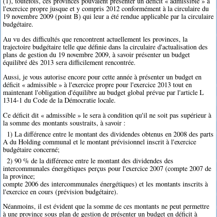
(1), toutefois, ces provinces pouvaient présenter un déficit « admissible » à
l'exercice propre jusque et y compris 2012 conformément à la circulaire du
19 novembre 2009 (point B) qui leur a été rendue applicable par la circulaire
budgétaire.
Au vu des difficultés que rencontrent actuellement les provinces, la
trajectoire budgétaire telle que définie dans la circulaire d'actualisation des
plans de gestion du 19 novembre 2009, à savoir présenter un budget
équilibré dès 2013 sera difficilement rencontrée.
Aussi, je vous autorise encore pour cette année à présenter un budget en
déficit « admissible » à l'exercice propre pour l'exercice 2013 tout en
maintenant l'obligation d'équilibre au budget global prévue par l'article L
1314-1 du Code de la Démocratie locale.
Ce déficit dit « admissible » le sera à condition qu'il ne soit pas supérieur à
la somme des montants soustraits, à savoir :
1) La différence entre le montant des dividendes obtenus en 2008 des parts
A du Holding communal et le montant prévisionnel inscrit à l'exercice
budgétaire concerné;
2) 90 % de la différence entre le montant des dividendes des
intercommunales énergétiques perçus pour l'exercice 2007 (compte 2007 de
la province;
compte 2006 des intercommunales énergétiques) et les montants inscrits à
l'exercice en cours (prévision budgétaire).
Néanmoins, il est évident que la somme de ces montants ne peut permettre
à une province sous plan de gestion de présenter un budget en déficit à