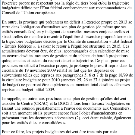
l'exercice propre ne respectant pas la règle du tiers boni et/ou la trajectoire
budgétaire définie par l'Etat fédéral conformément aux recommandations du
Conseil de l'Union européenne.
En outre, la province qui présentera un déficit à l'exercice propre en 2013 se
verra dans l'obligation d'actualiser son plan de gestion (de même que ses
entités consolidées) en y intégrant de nouvelles mesures conjoncturelles et
structurelles de manière à revenir à l'équilibre à l'exercice propre à terme de
la trajectoire budgétaire décidée par le Comité de concertation « Etat fédéral
- Entités fédérées », à savoir le retour à l'équilibre structurel en 2015. Ces
actualisations devront être, de plus, accompagnées d'un calendrier de mise
en oeuvre desdites mesures de gestion et du tableau de bord à projections
quinquennales attestant du respect de cette trajectoire. De plus, pour ces
provinces en déficit à l'exercice propre, je prolonge le prescrit repris dans la
circulaire du 19 novembre 2009 relatif au fait que les dépenses de
subventions telles que reprises aux paragraphes 5, 6 et 7 de la page 18/99 de
la circulaire budgétaire pour 2010 (annexes 25, 26 et 27 à joindre au projet
de budget) ne pourront être supérieures au montant total desdites dépenses
reprises au budget initial 2009.
Je rappelle, en outre, aux provinces sous plan de gestion qu'elles doivent
associer le Centre (CRAC) et la DGO5 à tous leurs travaux budgétaires en
faisant une réunion préalablement à l'envoi des documents aux Conseillers,
soit à un moment où ils peuvent encore faire l'objet d'amendements en
présentant tous les documents nécessaires (2), ceci étant valable, également,
pour les entités dites « consolidées ».
Pour ce faire, les projets budgétaires doivent être transmis par voie