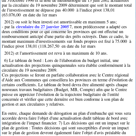
du 31octobre 1996 et la note de méthodologie du 13 juin 2002 actualisées
par la circulaire du 19 novembre 2009 déterminent que soit le montant total
de l'investissement ne dépasse pas 40.000  à l'indice pivot 138,01
(63.076,00  en date du 1er mars
2012) ou soit le bien investi est amortissable en maximum 5 ans;
circulaire du 27 janvier 2005
- par la
7
, mon prédécesseur a adapté ces
deux conditions pour ce qui concerne les provinces qui ont effectué un
remboursement anticipé d'une partie des prêts octroyés. Dans ce cadre, le
montant maximum d'investissements sur fonds propres est fixé à 75.000  à
l'indice pivot 138,01 (118.267,50  en date du 1er mars
2012) et l'amortissement est revu à un maximum de 10 ans.
6) Le tableau de bord : Lors de l'élaboration du budget initial, une
actualisation des projections quinquennales sera établie conformément à la
circulaire du 19 novembre 2009.
Ces projections se feront en parfaite collaboration avec le Centre régional
d'Aide aux Communes qui conseillera les provinces en terme d'évolution de
certains coefficients. Le tableau de bord devra être alimenté après chaque
nouveaux travaux budgétaires (Budget, MB, Compte) afin que le Centre
puisse en apprécier l'évolution de la trajectoire budgétaire de l'entité
concernée et vérifier que cette dernière est bien conforme à son plan de
gestion et aux circulaires y relatives.
En outre, chaque demande de dérogation au plan d'embauche qui vous sera
accordée devra faire l'objet d'une actualisation dudit tableau de bord avec
intégration de l'impact financier. 7) Les décisions qui ont un impact sur le
plan de gestion : Toutes décisions qui sont susceptibles d'avoir un impact
sur le plan de gestion devront également faire l'objet d'avis préalable du