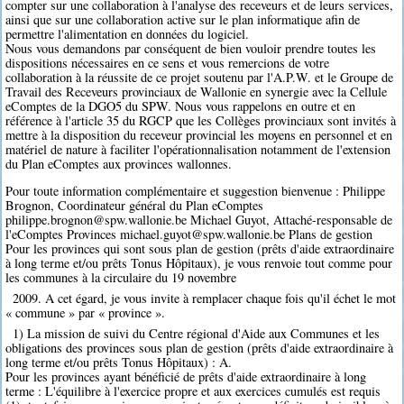
compter sur une collaboration à l'analyse des receveurs et de leurs services,
ainsi que sur une collaboration active sur le plan informatique afin de
permettre l'alimentation en données du logiciel.
Nous vous demandons par conséquent de bien vouloir prendre toutes les
dispositions nécessaires en ce sens et vous remercions de votre
collaboration à la réussite de ce projet soutenu par l'A.P.W. et le Groupe de
Travail des Receveurs provinciaux de Wallonie en synergie avec la Cellule
eComptes de la DGO5 du SPW. Nous vous rappelons en outre et en
référence à l'article 35 du RGCP que les Collèges provinciaux sont invités à
mettre à la disposition du receveur provincial les moyens en personnel et en
matériel de nature à faciliter l'opérationnalisation notamment de l'extension
du Plan eComptes aux provinces wallonnes.
Pour toute information complémentaire et suggestion bienvenue : Philippe
Brognon, Coordinateur général du Plan eComptes
philippe.brognon@spw.wallonie.be Michael Guyot, Attaché-responsable de
l'eComptes Provinces michael.guyot@spw.wallonie.be Plans de gestion
Pour les provinces qui sont sous plan de gestion (prêts d'aide extraordinaire
à long terme et/ou prêts Tonus Hôpitaux), je vous renvoie tout comme pour
les communes à la circulaire du 19 novembre
2009. A cet égard, je vous invite à remplacer chaque fois qu'il échet le mot
« commune » par « province ».
1) La mission de suivi du Centre régional d'Aide aux Communes et les
obligations des provinces sous plan de gestion (prêts d'aide extraordinaire à
long terme et/ou prêts Tonus Hôpitaux) : A.
Pour les provinces ayant bénéficié de prêts d'aide extraordinaire à long
terme : L'équilibre à l'exercice propre et aux exercices cumulés est requis