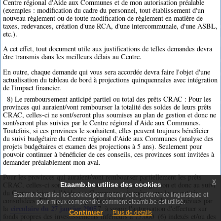
Centre régional d'Aide aux Communes et de mon autorisation préalable
(exemples : modification du cadre du personnel, tout établissement d'un
nouveau règlement ou de toute modification de règlement en matière de
taxes, redevances, création d'une RCA, d'une intercommunale, d'une ASBL,
etc.).
A cet effet, tout document utile aux justifications de telles demandes devra
être transmis dans les meilleurs délais au Centre.
En outre, chaque demande qui vous sera accordée devra faire l'objet d'une
actualisation du tableau de bord à projections quinquennales avec intégration
de l'impact financier.
8) Le remboursement anticipé partiel ou total des prêts CRAC : Pour les
provinces qui auraient/vont rembourser la totalité des soldes de leurs prêts
CRAC, celles-ci ne sont/seront plus soumises au plan de gestion et donc ne
sont/seront plus suivies par le Centre régional d'Aide aux Communes.
Toutefois, si ces provinces le souhaitent, elles peuvent toujours bénéficier
du suivi budgétaire du Centre régional d'Aide aux Communes (analyse des
projets budgétaires et examen des projections à 5 ans). Seulement pour
pouvoir continuer à bénéficier de ces conseils, ces provinces sont invitées à
demander préalablement mon aval.
Pour les provinces qui auraient/vont rembourser partiellement les prêts
x
CRAC, celles-ci sont toujours soumises au plan de gestion et donc au suivi
Etaamb.be utilise des cookies
du Centre régional d'Aide aux Communes, de même que leurs entités
Etaamb.be utilise les cookies pour retenir votre préférence linguistique et
consolidées. Elles peuvent cependant bénéficier des conditions prévues par
pour mieux comprendre comment etaamb.be est utilisé.
circulaire du 27 janvier 2005
la
7
, à savoir l'autorisation d'effectuer sur
Continuer
Plus de details
fonds propres des investissements inférieurs à 75.000  (6) indexés et/ou des