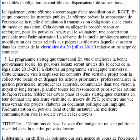
modalités d'obligation de contrôle des dispensateurs de subventions.
Ici également, cette réforme s'accompagne d'une modification du RGCP. En
ce qui concerne les marchés publics, la réforme prévoit la suppression de
l'exercice de la tutelle d'annulation à transmission obligatoire sur le choix
du mode de passation. Cela devrait va alléger la procédure tout en
renforçant, pour les pouvoirs locaux qui le souhaitent, une concertation
préalable avec l'administration La réforme de la tutelle impliquera aussi une
modification des textes relatifs aux pièces justificatives laquelle s'inscrira
circulaire du 20 juillet 2011
dans les termes de la
0
relative au principe de
confiance.
5. Le programme stratégique transversal En vue d'améliorer la bonne
gouvernance locale, les pouvoirs locaux seront invités dès le début de la
législature 2013-2018 à élaborer un programme stratégique transversal.
Cette démarche vise à esquisser les contours d'un véritable projet pour la
collectivité locale et en dégager les actions prioritaires, professionnaliser la
gestion provinciale, impliquer les autorités, communales dans une vision à
moyen et long termes, planifier toutes les ressources et prioriser les actions
de façon réaliste, fédérer les divers plans et outils stratégiques existants en
leur donnant une meilleure visibilité au travers du PST, permettre une vue
transversale des projets, élaborer un document politique qui implique
l'Administration du pouvoir local et enfin instaurer une meilleure
communication avec la société civile et les citoyens.
TITRE Ier. - Définitions de base Le vote d'un budget est un acte politique
essentiel dans la vie des pouvoirs locaux.
Il détermine, en chiffres, la politique qui sera menée au cours de l'exercice à