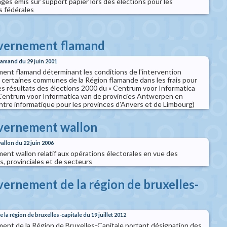
ges émis sur support papier lors des élections pour les
s fédérales
uvernement flamand
lamand du 29 juin 2001
nt flamand déterminant les conditions de l'intervention
à certaines communes de la Région flamande dans les frais pour
des résultats des élections 2000 du « Centrum voor Informatica
 « Centrum voor Informatica van de provincies Antwerpen en
ntre informatique pour les provinces d'Anvers et de Limbourg)
uvernement wallon
allon du 22 juin 2006
nt wallon relatif aux opérations électorales en vue des
, provinciales et de secteurs
vernement de la région de bruxelles-
la région de bruxelles-capitale du 19 juillet 2012
nt de la Région de Bruxelles-Capitale portant désignation des