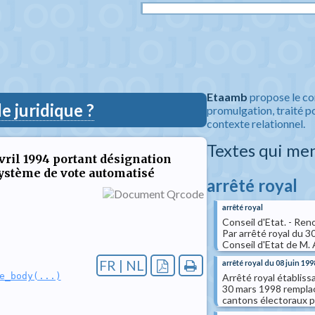
Etaamb
propose le co
 juridique ?
promulgation, traité po
contexte relationnel.
Textes qui me
avril 1994 portant désignation
système de vote automatisé
arrêté royal
arrêté royal
Conseil d'Etat. - Ren
Par arrêté royal du 3
Conseil d'Etat de M. A
FR | NL
arrêté royal du 08 juin 199
e_body(...)
Arrêté royal établissa
30 mars 1998 remplaça
cantons électoraux p