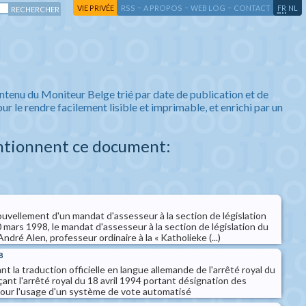
-
-
-
-
VIE PRIVÉE
RSS
A PROPOS
WEB LOG
CONTACT
FR
NL
ntenu du Moniteur Belge trié par date de publication et de
ur le rendre facilement lisible et imprimable, et enrichi par un
ntionnent ce document:
ouvellement d'un mandat d'assesseur à la section de législation
0 mars 1998, le mandat d'assesseur à la section de législation du
ndré Alen, professeur ordinaire à la « Katholieke (...)
8
nt la traduction officielle en langue allemande de l'arrêté royal du
nt l'arrêté royal du 18 avril 1994 portant désignation des
our l'usage d'un système de vote automatisé