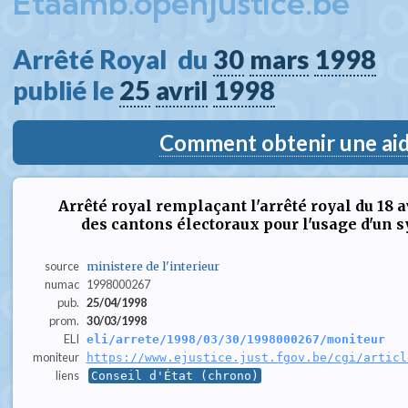
Etaamb.openjustice.be
Arrêté Royal  du 
30
mars
1998
publié le 
25
avril
1998
Comment obtenir une aide
Arrêté royal remplaçant l'arrêté royal du 18 
des cantons électoraux pour l'usage d'un 
source
ministere de l'interieur
numac
1998000267
pub.
25/04/1998
prom.
30/03/1998
ELI
eli/arrete/1998/03/30/1998000267/moniteur
moniteur
https://www.ejustice.just.fgov.be/cgi/articl
liens
Conseil d'État (chrono)