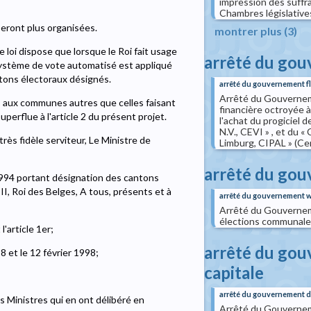
impression des suffra
Chambres législative
seront plus organisées.
montrer plus (3)
ite loi dispose que lorsque le Roi fait usage
arrêté du go
le système de vote automatisé est appliqué
tons électoraux désignés.
arrêté du gouvernement f
Arrêté du Gouverneme
s aux communes autres que celles faisant
financière octroyée 
perflue à l'article 2 du présent projet.
l'achat du progiciel 
N.V., CEVI » , et du
très fidèle serviteur, Le Ministre de
Limburg, CIPAL » (Ce
arrêté du go
 1994 portant désignation des cantons
, Roi des Belges, A tous, présents et à
arrêté du gouvernement w
Arrêté du Gouverneme
élections communales
'article 1er;
arrêté du gou
8 et le 12 février 1998;
capitale
arrêté du gouvernement de 
os Ministres qui en ont délibéré en
Arrêté du Gouverneme