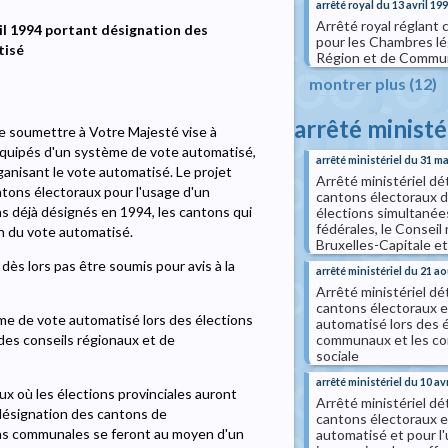
arrêté royal du 13 avril 19
Arrêté royal réglant 
il 1994 portant désignation des
pour les Chambres lég
tisé
Région et de Commu
montrer plus (12)
arrêté ministé
de soumettre à Votre Majesté vise à
équipés d'un système de vote automatisé,
arrêté ministériel du 31 m
organisant le vote automatisé. Le projet
Arrêté ministériel dé
ntons électoraux pour l'usage d'un
cantons électoraux d
s déjà désignés en 1994, les cantons qui
élections simultanée
fédérales, le Conseil 
on du vote automatisé.
Bruxelles-Capitale 
ès lors pas être soumis pour avis à la
arrêté ministériel du 21 a
Arrêté ministériel dé
cantons électoraux 
ème de vote automatisé lors des élections
automatisé lors des é
communaux et les cons
 des conseils régionaux et de
sociale
arrêté ministériel du 10 av
ux où les élections provinciales auront
Arrêté ministériel dé
 désignation des cantons de
cantons électoraux 
ions communales se feront au moyen d'un
automatisé et pour l