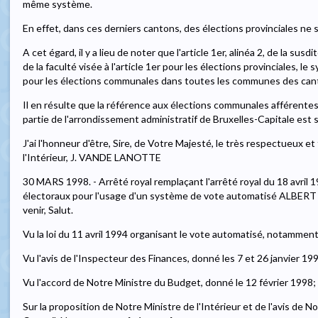
même système.
En effet, dans ces derniers cantons, des élections provinciales ne 
A cet égard, il y a lieu de noter que l'article 1er, alinéa 2, de la susd
de la faculté visée à l'article 1er pour les élections provinciales, 
pour les élections communales dans toutes les communes des can
Il en résulte que la référence aux élections communales afférente
partie de l'arrondissement administratif de Bruxelles-Capitale est su
J'ai l'honneur d'être, Sire, de Votre Majesté, le très respectueux et 
l'Intérieur, J. VANDE LANOTTE
30 MARS 1998. - Arrêté royal remplaçant l'arrêté royal du 18 avril
électoraux pour l'usage d'un système de vote automatisé ALBERT II
venir, Salut.
Vu la loi du 11 avril 1994 organisant le vote automatisé, notamment l
Vu l'avis de l'Inspecteur des Finances, donné les 7 et 26 janvier 199
Vu l'accord de Notre Ministre du Budget, donné le 12 février 1998;
Sur la proposition de Notre Ministre de l'Intérieur et de l'avis de N