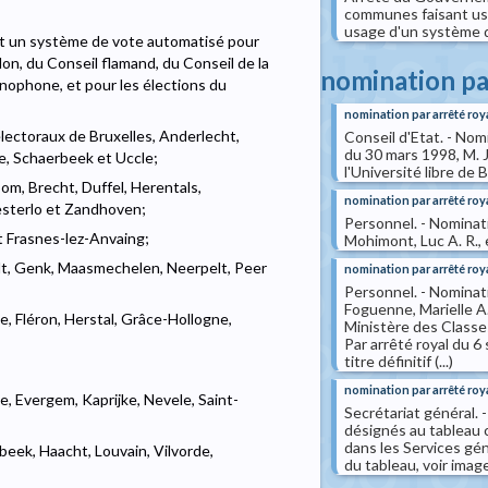
communes faisant us
usage d'un système d
nt un système de vote automatisé pour
llon, du Conseil flamand, du Conseil de la
nomination pa
ophone, et pour les élections du
nomination par arrêté roy
lectoraux de Bruxelles, Anderlecht,
Conseil d'Etat. - Nom
du 30 mars 1998, M. J
de, Schaerbeek et Uccle;
l'Université libre de 
om, Brecht, Duffel, Herentals,
nomination par arrêté roy
esterlo et Zandhoven;
Personnel. - Nominati
t Frasnes-lez-Anvaing;
Mohimont, Luc A. R., e
lt, Genk, Maasmechelen, Neerpelt, Peer
nomination par arrêté roy
Personnel. - Nominati
Foguenne, Marielle A.
e, Fléron, Herstal, Grâce-Hollogne,
Ministère des Classe
Par arrêté royal du 
titre définitif (...)
nomination par arrêté roy
, Evergem, Kaprijke, Nevele, Saint-
Secrétariat général. 
désignés au tableau c
dans les Services gén
beek, Haacht, Louvain, Vilvorde,
du tableau, voir imag