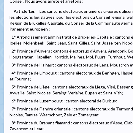
Conseil, Nous avons arrêté et arrêtons :
Article 1er.
Les cantons électoraux énumérés ci-après utilise
les élections législatives, pour les élections du Conseil régional wa
Région de Bruxelles-Capitale, du Conseil de la Communauté german
Parlement européen :
1° Arrondissement administratif de Bruxelles-Capitale : cantons é
Ixelles, Molenbeek- Saint-Jean, Saint-Gilles, Saint-Josse-ten-Noo
2° Province d'Anvers : cantons électoraux d'Anvers, Arendonk, Bo
Hoogstraten, Kapellen, Kontich, Malines, Mol, Puurs, Turnhout, W
3° Province de Hainaut : cantons électoraux de Lens, Mouscron e
4° Province de Limbourg : cantons électoraux de Beringen, Hasse
et Fourons;
5° Province de Liège : cantons électoraux de Liège, Visé, Basseng
Aywaille, Saint-Nicolas, Seraing, Verlaine, Eupen et Saint-Vith;
6° Province de Luxembourg : canton électoral de Durbuy;
7° Province de Flandre orientale : cantons électoraux de Termonde
Nicolas, Tamise, Waarschoot, Zele et Zomergem;
8° Province du Brabant flamand : cantons électoraux d'Asse, Glab
Zaventem et Léau;