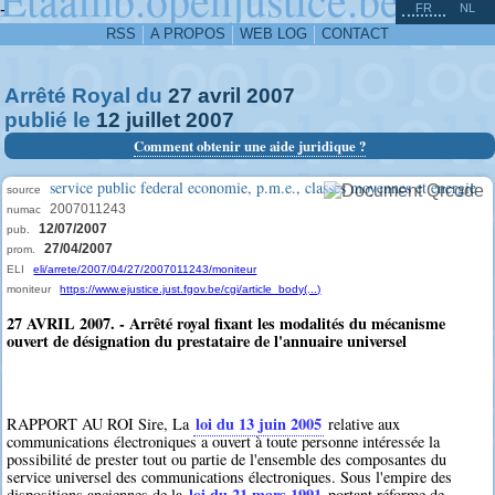
^
-
FR
NL
RSS
A PROPOS
WEB LOG
CONTACT
Arrêté Royal du
27
avril
2007
publié le
12
juillet
2007
Comment obtenir une aide juridique ?
service public federal economie, p.m.e., classes moyennes et energie
source
2007011243
numac
12/07/2007
pub.
27/04/2007
prom.
ELI
eli/arrete/2007/04/27/2007011243/moniteur
moniteur
https://www.ejustice.just.fgov.be/cgi/article_body(...)
27 AVRIL 2007. - Arrêté royal fixant les modalités du mécanisme
ouvert de désignation du prestataire de l'annuaire universel
loi du 13 juin 2005
RAPPORT AU ROI Sire, La
relative aux
communications électroniques a ouvert à toute personne intéressée la
possibilité de prester tout ou partie de l'ensemble des composantes du
service universel des communications électroniques. Sous l'empire des
loi du 21 mars 1991
dispositions anciennes de la
portant réforme de