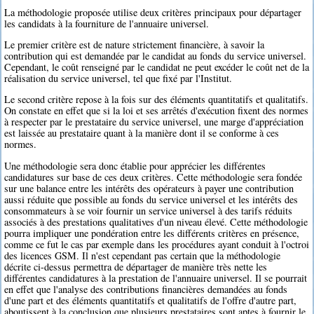
La méthodologie proposée utilise deux critères principaux pour départager
les candidats à la fourniture de l'annuaire universel.
Le premier critère est de nature strictement financière, à savoir la
contribution qui est demandée par le candidat au fonds du service universel.
Cependant, le coût renseigné par le candidat ne peut excéder le coût net de la
réalisation du service universel, tel que fixé par l'Institut.
Le second critère repose à la fois sur des éléments quantitatifs et qualitatifs.
On constate en effet que si la loi et ses arrêtés d'exécution fixent des normes
à respecter par le prestataire du service universel, une marge d'appréciation
est laissée au prestataire quant à la manière dont il se conforme à ces
normes.
Une méthodologie sera donc établie pour apprécier les différentes
candidatures sur base de ces deux critères. Cette méthodologie sera fondée
sur une balance entre les intérêts des opérateurs à payer une contribution
aussi réduite que possible au fonds du service universel et les intérêts des
consommateurs à se voir fournir un service universel à des tarifs réduits
associés à des prestations qualitatives d'un niveau élevé. Cette méthodologie
pourra impliquer une pondération entre les différents critères en présence,
comme ce fut le cas par exemple dans les procédures ayant conduit à l'octroi
des licences GSM. Il n'est cependant pas certain que la méthodologie
décrite ci-dessus permettra de départager de manière très nette les
différentes candidatures à la prestation de l'annuaire universel. Il se pourrait
en effet que l'analyse des contributions financières demandées au fonds
d'une part et des éléments quantitatifs et qualitatifs de l'offre d'autre part,
aboutissent à la conclusion que plusieurs prestataires sont aptes à fournir le