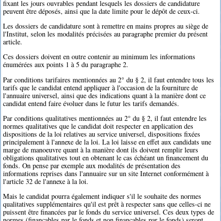
fixant les jours ouvrables pendant lesquels les dossiers de candidature
peuvent être déposés, ainsi que la date limite pour le dépôt de ceux-ci.
Les dossiers de candidature sont à remettre en mains propres au siège de
l'Institut, selon les modalités précisées au paragraphe premier du présent
article.
Ces dossiers doivent en outre contenir au minimum les informations
énumérées aux points 1 à 5 du paragraphe 2.
Par conditions tarifaires mentionnées au 2° du § 2, il faut entendre tous les
tarifs que le candidat entend appliquer à l'occasion de la fourniture de
l'annuaire universel, ainsi que des indications quant à la manière dont ce
candidat entend faire évoluer dans le futur les tarifs demandés.
Par conditions qualitatives mentionnées au 2° du § 2, il faut entendre les
normes qualitatives que le candidat doit respecter en application des
dispositions de la loi relatives au service universel, dispositions fixées
principalement à l'annexe de la loi. La loi laisse en effet aux candidats une
marge de manoeuvre quant à la manière dont ils doivent remplir leurs
obligations qualitatives tout en obtenant le cas échéant un financement du
fonds. On pense par exemple aux modalités de présentation des
informations reprises dans l'annuaire sur un site Internet conformément à
l'article 32 de l'annexe à la loi.
Mais le candidat pourra également indiquer s'il le souhaite des normes
qualitatives supplémentaires qu'il est prêt à respecter sans que celles-ci ne
puissent être financées par le fonds du service universel. Ces deux types de
normes (finançables par le fonds et non finançables par le fonds) seront