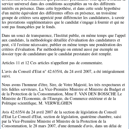
service universel dans des conditions acceptables au vu des différents
intérêts en présence. Dans cette hypothèse, et dans cette seule hypothèse
d'un mérite équivalent des différentes offres en présence, un troisième
groupe de critères sera apprécié pour différencier les candidatures, à savoir
les prestations supplémentaires que le candidat s'engage à fournir et qui ne
sont pas finançables par le fonds.
Dans un souci de transparence, l'Institut publie, en même temps que l'appel
aux candidats, la méthodologie détaillée d'évaluation des candidatures et
peut, s'il l'estime nécessaire, publier en même temps une pondération des
critères d'évaluation. Par méthodologie on entend aussi par exemple un
dossier type de candidature que le candidat prestataire doit remplir.
Articles 11 et 12 Ces articles n'appellent pas de commentaire.
L'avis du Conseil d'Etat n° 42.635/4, du 24 avril 2007, a été intégralement
suivi.
Nous avons l'honneur d'être, Sire, de Votre Majesté, les très respectueux et
très fidèles serviteurs, La Vice-Première Ministre et Ministre du Budget et
de la Protection de la Consommation, Mme F. VAN DEN BOSSCHE Le
Ministre de l'Economie, de l'Energie, du Commerce extérieur et de la
Politique scientifique, M. VERWILGHEN
Avis 42.635/4 du 24 avril 2007 de la section de législation du Conseil
d'Etat Le Conseil d'Etat, section de législation, quatrième chambre, saisi
par la Vice-Première Ministre et Ministre de la Protection de la
Consommation, le 28 mars 2007, d'une demande d'avis, dans un délai de