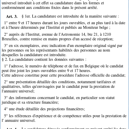
universel introduit à cet effet sa candidature dans les formes et
conformément aux conditions fixées dans le présent arrêté.
Art. 3.
§ 1er. La candidature est introduite de la manière suivante :
1° entre 9 et 17 heures durant les jours ouvrables, et au plus tard à la date
et à l'heure déterminés par l'Institut et publiés au Moniteur belge ;
2° auprès de l'Institut, avenue de l'Astronomie 14, bte 21, à 1210
Bruxelles, contre remise en mains propres d'un accusé de réception;
3° en six exemplaires, avec indication d'un exemplaire original signé par
les personnes ou les représentants habilités des personnes au nom
desquelles la candidature est introduite.
§ 2. La candidature contient les données suivantes :
1° l'adresse, le numéro de téléphone et de fax en Belgique où le candidat
peut être joint les jours ouvrables entre 9 et 17 heures.
Cette adresse constitue pour cette procédure l'adresse officielle du candidat;
2° une présentation détaillée des conditions, notamment tarifaires et
qualitatives, telles qu'envisagées par le candidat pour la prestation de
l'annuaire universel;
3° des informations concernant le candidat, en particulier son statut
juridique et sa structure financière;
4° une étude détaillée des projections financières;
5° les références d'expérience et de compétence utiles pour la prestation de
l' annuaire universel.
Art. 4.
La candidature déposée conformément au présent arrêté lie dans