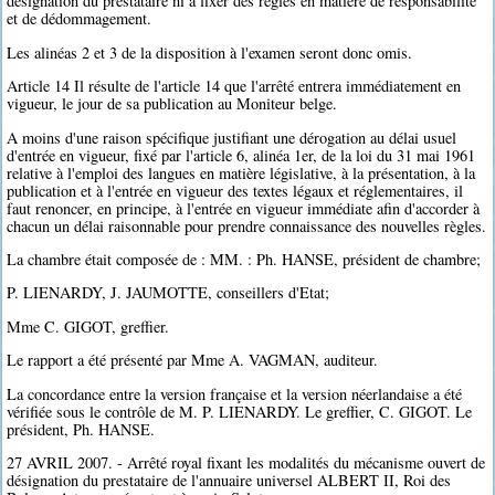
désignation du prestataire ni à fixer des règles en matière de responsabilité
et de dédommagement.
Les alinéas 2 et 3 de la disposition à l'examen seront donc omis.
Article 14 Il résulte de l'article 14 que l'arrêté entrera immédiatement en
vigueur, le jour de sa publication au Moniteur belge.
A moins d'une raison spécifique justifiant une dérogation au délai usuel
d'entrée en vigueur, fixé par l'article 6, alinéa 1er, de la loi du 31 mai 1961
relative à l'emploi des langues en matière législative, à la présentation, à la
publication et à l'entrée en vigueur des textes légaux et réglementaires, il
faut renoncer, en principe, à l'entrée en vigueur immédiate afin d'accorder à
chacun un délai raisonnable pour prendre connaissance des nouvelles règles.
La chambre était composée de : MM. : Ph. HANSE, président de chambre;
P. LIENARDY, J. JAUMOTTE, conseillers d'Etat;
Mme C. GIGOT, greffier.
Le rapport a été présenté par Mme A. VAGMAN, auditeur.
La concordance entre la version française et la version néerlandaise a été
vérifiée sous le contrôle de M. P. LIENARDY. Le greffier, C. GIGOT. Le
président, Ph. HANSE.
27 AVRIL 2007. - Arrêté royal fixant les modalités du mécanisme ouvert de
désignation du prestataire de l'annuaire universel ALBERT II, Roi des