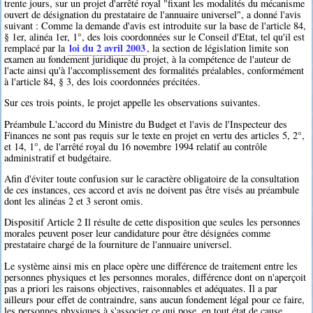
trente jours, sur un projet d'arrêté royal "fixant les modalités du mécanisme
ouvert de désignation du prestataire de l'annuaire universel", a donné l'avis
suivant : Comme la demande d'avis est introduite sur la base de l'article 84,
§ 1er, alinéa 1er, 1°, des lois coordonnées sur le Conseil d'Etat, tel qu'il est
loi du 2 avril 2003
remplacé par la
, la section de législation limite son
examen au fondement juridique du projet, à la compétence de l'auteur de
l'acte ainsi qu'à l'accomplissement des formalités préalables, conformément
à l'article 84, § 3, des lois coordonnées précitées.
Sur ces trois points, le projet appelle les observations suivantes.
Préambule L'accord du Ministre du Budget et l'avis de l'Inspecteur des
Finances ne sont pas requis sur le texte en projet en vertu des articles 5, 2°,
et 14, 1°, de l'arrêté royal du 16 novembre 1994 relatif au contrôle
administratif et budgétaire.
Afin d'éviter toute confusion sur le caractère obligatoire de la consultation
de ces instances, ces accord et avis ne doivent pas être visés au préambule
dont les alinéas 2 et 3 seront omis.
Dispositif Article 2 Il résulte de cette disposition que seules les personnes
morales peuvent poser leur candidature pour être désignées comme
prestataire chargé de la fourniture de l'annuaire universel.
Le système ainsi mis en place opère une différence de traitement entre les
personnes physiques et les personnes morales, différence dont on n'aperçoit
pas a priori les raisons objectives, raisonnables et adéquates. Il a par
ailleurs pour effet de contraindre, sans aucun fondement légal pour ce faire,
les personnes physiques à s'associer ce qui pose, en tout état de cause,