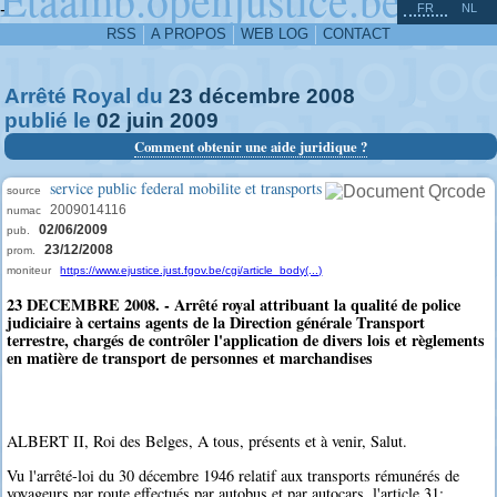
^
-
FR
NL
RSS
A PROPOS
WEB LOG
CONTACT
Arrêté Royal du
23
décembre
2008
publié le
02
juin
2009
Comment obtenir une aide juridique ?
service public federal mobilite et transports
source
2009014116
numac
02/06/2009
pub.
23/12/2008
prom.
moniteur
https://www.ejustice.just.fgov.be/cgi/article_body(...)
23 DECEMBRE 2008. - Arrêté royal attribuant la qualité de police
judiciaire à certains agents de la Direction générale Transport
terrestre, chargés de contrôler l'application de divers lois et règlements
en matière de transport de personnes et marchandises
ALBERT II, Roi des Belges, A tous, présents et à venir, Salut.
Vu l'arrêté-loi du 30 décembre 1946 relatif aux transports rémunérés de
voyageurs par route effectués par autobus et par autocars, l'article 31;