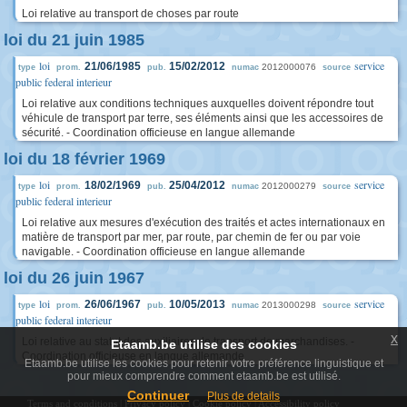
Loi relative au transport de choses par route
loi du 21 juin 1985
loi
service
21/06/1985
15/02/2012
2012000076
type
prom.
pub.
numac
source
public federal interieur
Loi relative aux conditions techniques auxquelles doivent répondre tout
véhicule de transport par terre, ses éléments ainsi que les accessoires de
sécurité. - Coordination officieuse en langue allemande
loi du 18 février 1969
loi
service
18/02/1969
25/04/2012
2012000279
type
prom.
pub.
numac
source
public federal interieur
Loi relative aux mesures d'exécution des traités et actes internationaux en
matière de transport par mer, par route, par chemin de fer ou par voie
navigable. - Coordination officieuse en langue allemande
loi du 26 juin 1967
loi
service
26/06/1967
10/05/2013
2013000298
type
prom.
pub.
numac
source
public federal interieur
x
Loi relative au statut des auxiliaires de transport de marchandises. -
Etaamb.be utilise des cookies
Coordination officieuse en langue allemande
Etaamb.be utilise les cookies pour retenir votre préférence linguistique et
pour mieux comprendre comment etaamb.be est utilisé.
Continuer
Plus de details
Terms and conditions
|
Privacy policy
|
Cookie policy
|
Accessibility policy