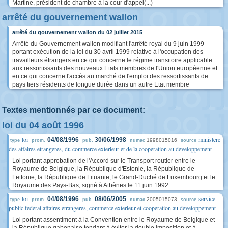
Martine, président de chambre à la cour d'appel(...)
arrêté du gouvernement wallon
arrêté du gouvernement wallon du 02 juillet 2015
Arrêté du Gouvernement wallon modifiant l'arrêté royal du 9 juin 1999
portant exécution de la loi du 30 avril 1999 relative à l'occupation des
travailleurs étrangers en ce qui concerne le régime transitoire applicable
aux ressortissants des nouveaux Etats membres de l'Union européenne et
en ce qui concerne l'accès au marché de l'emploi des ressortissants de
pays tiers résidents de longue durée dans un autre Etat membre
Textes mentionnés par ce document:
loi du 04 août 1996
loi
ministere
04/08/1996
30/06/1998
1998015016
type
prom.
pub.
numac
source
des affaires etrangeres, du commerce exterieur et de la cooperation au developpement
Loi portant approbation de l'Accord sur le Transport routier entre le
Royaume de Belgique, la République d'Estonie, la République de
Lettonie, la République de Lituanie, le Grand-Duché de Luxembourg et le
Royaume des Pays-Bas, signé à Athènes le 11 juin 1992
loi
service
04/08/1996
08/06/2005
2005015073
type
prom.
pub.
numac
source
public federal affaires etrangeres, commerce exterieur et cooperation au developpement
Loi portant assentiment à la Convention entre le Royaume de Belgique et
la République gabonaise tendant à éviter la double imposition et à