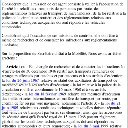
Considérant que la mission de cet agent consiste à veiller à l'application de
l'arrêté-loi relatif aux transports de personnes par route, des
réglementations relatives au transport de marchandises, de la loi relative à la
police de la circulation routière et des réglementations relatives aux
conditions techniques auxquelles doivent répondre les véhicules
automobiles;
Considérant qu'à l'occasion de ces missions de contrôle, elle doit être à
même de rechercher et de constater les infractions aux réglementations
susvisées;
Sur la proposition du Secrétaire d'Etat à la Mobilité, Nous avons arrêté et
arrêtons :
Article 1er.
Est chargée de rechercher et de constater les infractions à :
-l'arrêté-loi du 30 décembre 1946 relatif aux transports rémunérés de
voyageurs effectués par autobus et par autocars et à ses arrêtés d'exécution; -
loi du 26 juin 1967
la
relative au statut des auxiliaires de transport de
marchandises et à ses arrêtés d'exécution; - la loi relative à la police de la
circulation routière, coordonnée le 16 mars 1968 et à ses arrêtés
loi du 18 février 1969
d'exécution; - la
relative aux mesures d'exécution
des traités et actes internationaux en matière de transport par route, par
loi du 21
chemin de fer ou par voie navigable, notamment l'article 3; - la
juin 1985
relative aux conditions techniques auxquelles doivent répondre
tout véhicule de transport par terre, ses éléments, ainsi que les accessoires
de sécurité ainsi qu'à l'arrêté royal du 15 mars 1968 portant règlement
général sur les conditions techniques auxquelles doivent répondre les
loi du 3 mai 1999
véhicules automobiles et leurs remorques; - la
relative