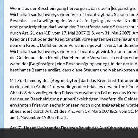
Wenn aus der Bescheinigung hervorgeht, dass beim [Begünstigten
Wirtschaftsaufschwungs einen Vorteil beantragt hat, Steuern ode
Beschluss zur Bewilligung des Vorteils festgelegt, dass das Krediti
erst ganz freigeben darf, wenn der Betreffende seine Steuerschuld
durch Art. 21 des K.E. vom 17. Mai 2007 (B.S. vom 31. Mai 2007)] Ar
Kreditinstitut oder der Kreditanstalt vorgelegten Bescheinigung 
dem ein Kredit, Darlehen oder Vorschuss gewährt wird, für den/d
Wirtschaftsaufschwungs ein Vorteil beantragt wird, Steuern oder
die Gelder aus dem Kredit, Darlehen oder Vorschuss in entsprech
wenn der [Begünstigte] eine Bescheinigung vorlegt, in der der in A
bestimmte Beamte erklärt, dass diese Steuern und Nebenkosten e
Mit Zustimmung des [Begünstigten] darf das Kreditinstitut oder di
direkt dem in Artikel 1 des vorliegenden Erlasses erwähnten Einnah
Absatz 3 des vorliegenden Erlasses erwähnten Fall muss das Kredit
der neuen Bescheinigung nur berücksichtigen, insofern die Gelder
erwähnten Frist von sechs Monaten noch nicht freigegeben worden s
abgeändert durch Art. 21 des K.E. vom 17. Mai 2007 (B.S. vom 31. Mai
am 1. November 1980 in Kraft.
Art. 7 - Unser Minister der Finanzen ist mit der Ausführung des vo