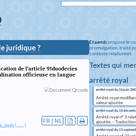
0
Etaamb
propose le co
 juridique ?
promulgation, traité po
contexte relationnel.
Textes qui me
cation de l'article 93duodecies
ordination officieuse en langue
arrêté royal
arrêté royal du 16 juin 200
Arrêté royal modifian
valeur ajoutée
arrêté royal du 10 décemb
Arrêté royal n° 3 rela
FR | NL
ajoutée. - Traductio
e_body(...)
arrêté royal du 15 septem
Arrêté royal n° 22 rel