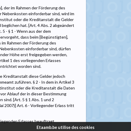
], der im Rahmen der Förderung des
r Nebenkosten einforderbar sind, wird im
nstitut oder die Kreditanstalt die Gelder
 beglichen hat. [Art. 4 Abs. 2 abgeändert
t. 5 - § 1 - Wenn aus der dem
hervorgeht, dass beim [Begünstigten],
as im Rahmen der Förderung des
 Nebenkosten einforderbar sind, dürfen
ender Höhe erst freigegeben werden,
rtikel 1 des vorliegenden Erlasses
ntrichtet worden sind.
e Kreditanstalt diese Gelder jedoch
meamt zuführen. § 2 - In dem in Artikel 3
institut oder die Kreditanstalt die Daten
 vor Ablauf der in dieser Bestimmung
ind. [Art. 5 § 1 Abs. 1 und 2
 2007)] Art. 6 - Vorliegender Erlass tritt
rliegenden Erlasses beauftragt.
Etaamb.be utilise des cookies