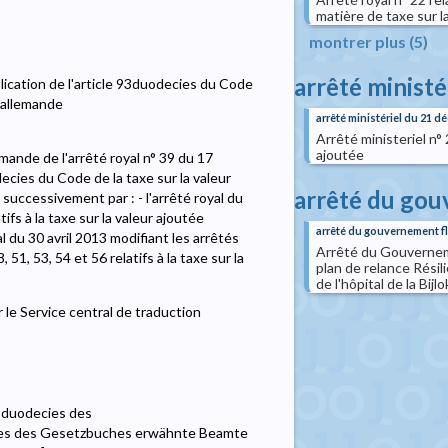
matière de taxe sur l
montrer plus (5)
arrêté ministé
lication de l'article 93duodecies du Code
e allemande
arrêté ministériel du 21 
Arrêté ministeriel n° 
ajoutée
emande de l'arrêté royal n° 39 du 17
ecies du Code de la taxe sur la valeur
arrêté du go
 successivement par : - l'arrêté royal du
ifs à la taxe sur la valeur ajoutée
arrêté du gouvernement 
al du 30 avril 2013 modifiant les arrêtés
Arrêté du Gouverneme
8, 51, 53, 54 et 56 relatifs à la taxe sur la
plan de relance Résil
de l'hôpital de la Bij
 le Service central de traduction
3duodecies des
cies des Gesetzbuches erwähnte Beamte