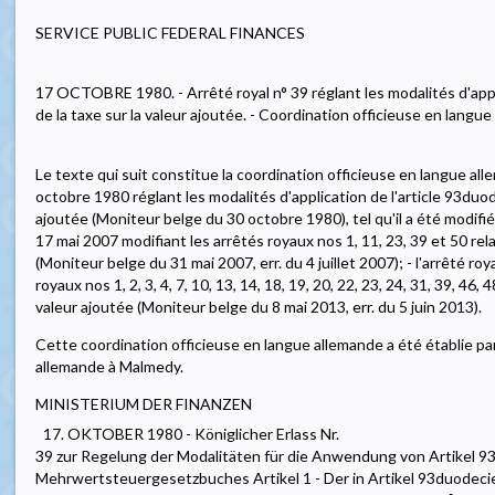
SERVICE PUBLIC FEDERAL FINANCES
17 OCTOBRE 1980. - Arrêté royal n° 39 réglant les modalités d'app
de la taxe sur la valeur ajoutée. - Coordination officieuse en langu
Le texte qui suit constitue la coordination officieuse en langue all
octobre 1980 réglant les modalités d'application de l'article 93duod
ajoutée (Moniteur belge du 30 octobre 1980), tel qu'il a été modifié
17 mai 2007 modifiant les arrêtés royaux nos 1, 11, 23, 39 et 50 relat
(Moniteur belge du 31 mai 2007, err. du 4 juillet 2007); - l'arrêté roy
royaux nos 1, 2, 3, 4, 7, 10, 13, 14, 18, 19, 20, 22, 23, 24, 31, 39, 46, 4
valeur ajoutée (Moniteur belge du 8 mai 2013, err. du 5 juin 2013).
Cette coordination officieuse en langue allemande a été établie par
allemande à Malmedy.
MINISTERIUM DER FINANZEN
17. OKTOBER 1980 - Königlicher Erlass Nr.
39 zur Regelung der Modalitäten für die Anwendung von Artikel 9
Mehrwertsteuergesetzbuches Artikel 1 - Der in Artikel 93duode