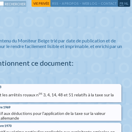
-
-
-
-
VIE PRIVÉE
RSS
A PROPOS
WEB LOG
CONTACT
FR
NL
ntenu du Moniteur Belge trié par date de publication et de
ur le rendre facilement lisible et imprimable, et enrichi par un
ntionnent ce document:
3
os
t les arrêtés royaux n
3, 4, 14, 48 et 51 relatifs à la taxe sur la
re 1969
tif aux déductions pour l'application de la taxe sur la valeur
n allemande
bre 1970
atif au régime particulier applicable aux exploitants agricoles en