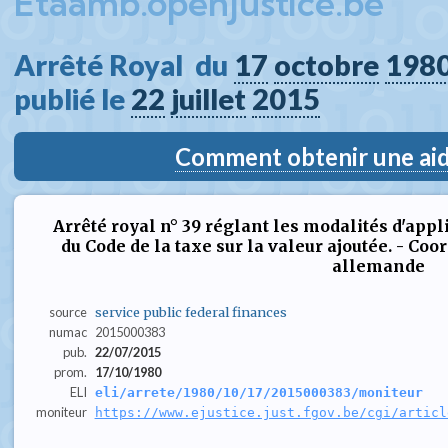
Etaamb.openjustice.be
Arrêté Royal  du 
17
octobre
198
publié le 
22
juillet
2015
Comment obtenir une aide
Arrêté royal n° 39 réglant les modalités d'appli
du Code de la taxe sur la valeur ajoutée. - Co
allemande
source
service public federal finances
numac
2015000383
pub.
22/07/2015
prom.
17/10/1980
ELI
eli/arrete/1980/10/17/2015000383/moniteur
moniteur
https://www.ejustice.just.fgov.be/cgi/articl