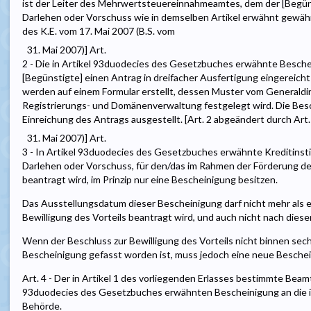
ist der Leiter des Mehrwertsteuereinnahmeamtes, dem der [Begüns
Darlehen oder Vorschuss wie in demselben Artikel erwähnt gewährt
des K.E. vom 17. Mai 2007 (B.S. vom
31. Mai 2007)] Art.
2 - Die in Artikel 93duodecies des Gesetzbuches erwähnte Besche
[Begünstigte] einen Antrag in dreifacher Ausfertigung eingereich
werden auf einem Formular erstellt, dessen Muster vom Generaldi
Registrierungs- und Domänenverwaltung festgelegt wird. Die Bes
Einreichung des Antrags ausgestellt. [Art. 2 abgeändert durch Art.
31. Mai 2007)] Art.
3 - In Artikel 93duodecies des Gesetzbuches erwähnte Kreditinsti
Darlehen oder Vorschuss, für den/das im Rahmen der Förderung de
beantragt wird, im Prinzip nur eine Bescheinigung besitzen.
Das Ausstellungsdatum dieser Bescheinigung darf nicht mehr als 
Bewilligung des Vorteils beantragt wird, und auch nicht nach dies
Wenn der Beschluss zur Bewilligung des Vorteils nicht binnen s
Bescheinigung gefasst worden ist, muss jedoch eine neue Besche
Art. 4 - Der in Artikel 1 des vorliegenden Erlasses bestimmte Beam
93duodecies des Gesetzbuches erwähnten Bescheinigung an die 
Behörde.