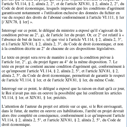
l'article VI.114, § 2, alinéa 2, 2°, et de l'article XIV.81, § 2, alinéa 2, 2°, du
Code de droit économique, lesquels imposent que les conditions d'agrément
garantissent notamment « l'utilisation exclusive des données du fichier en
vue du respect des droits de l'abonné conformément à l'article VI.111, § 1er
[/ XIV.78, § 1er] ».
Interrogé sur ce point, le délégué du ministre a exposé qu'il s'agissait de la
condition prévue au 2°, g), de l'article 1er du projet. Or, ce 2° est relatif à «
l'absence de but de lucre », tel que visé à l'article VI.114, § 2, alinéa 2, 3°,
et à l'article XIV.81, § 2, alinéa 2, 3°, du Code de droit économique, et non
à la condition décrite au 2° de chacune de ces dispositions législatives.
Le texte en projet sera revu de manière à ce que la condition prévue à
l'article 1er, 2°, g), du projet figure au 4° de la même disposition. 7. Le
texte en projet ne contient aucune condition d'agrément qui, conformément à
ce qu'imposent l'article VI.114, § 2, alinéa 2, 5°, et l'article XIV.81, § 2,
alinéa 2, 5°, du Code de droit économique, permettrait de garantir le respect
de l'article VI.114, § 1er, et de l'article XIV.81, § 1er, du même Code.
Interrogé sur ce point, le délégué a exposé que la raison en était qu'à ce jour,
le Roi n'avait pas mis en oeuvre la possibilité que lui confèrent les articles
VI.114, § 1er, et XIV.81, § 1er, précités.
L'attention de l'auteur du projet est attirée sur ce que, si le Roi envisageait,
dans le futur, de mettre en oeuvre ces habilitations, l'arrêté en projet devrait
alors être complété en conséquence, conformément à ce qu'imposent l'article
VI.114, § 2, alinéa 2, 5°, et l'article XIV.81, § 2, alinéa 2, 5°, du Code de
droit économique.