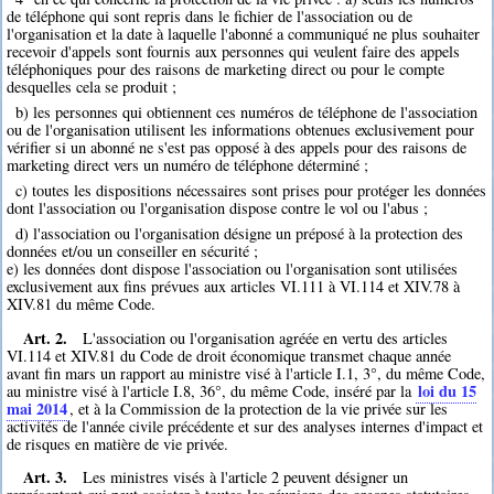
de téléphone qui sont repris dans le fichier de l'association ou de
l'organisation et la date à laquelle l'abonné a communiqué ne plus souhaiter
recevoir d'appels sont fournis aux personnes qui veulent faire des appels
téléphoniques pour des raisons de marketing direct ou pour le compte
desquelles cela se produit ;
b) les personnes qui obtiennent ces numéros de téléphone de l'association
ou de l'organisation utilisent les informations obtenues exclusivement pour
vérifier si un abonné ne s'est pas opposé à des appels pour des raisons de
marketing direct vers un numéro de téléphone déterminé ;
c) toutes les dispositions nécessaires sont prises pour protéger les données
dont l'association ou l'organisation dispose contre le vol ou l'abus ;
d) l'association ou l'organisation désigne un préposé à la protection des
données et/ou un conseiller en sécurité ;
e) les données dont dispose l'association ou l'organisation sont utilisées
exclusivement aux fins prévues aux articles VI.111 à VI.114 et XIV.78 à
XIV.81 du même Code.
Art. 2.
L'association ou l'organisation agréée en vertu des articles
VI.114 et XIV.81 du Code de droit économique transmet chaque année
avant fin mars un rapport au ministre visé à l'article I.1, 3°, du même Code,
loi du 15
au ministre visé à l'article I.8, 36°, du même Code, inséré par la
mai 2014
, et à la Commission de la protection de la vie privée sur les
activités de l'année civile précédente et sur des analyses internes d'impact et
de risques en matière de vie privée.
Art. 3.
Les ministres visés à l'article 2 peuvent désigner un