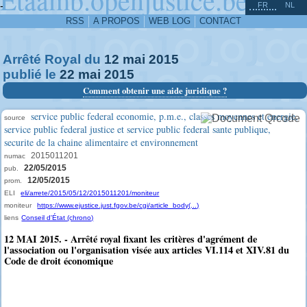
^
-
FR
NL
RSS
A PROPOS
WEB LOG
CONTACT
Arrêté Royal du
12
mai
2015
publié le
22
mai
2015
Comment obtenir une aide juridique ?
service public federal economie, p.m.e., classes moyennes et energie,
source
service public federal justice et service public federal sante publique,
securite de la chaine alimentaire et environnement
2015011201
numac
22/05/2015
pub.
12/05/2015
prom.
ELI
eli/arrete/2015/05/12/2015011201/moniteur
moniteur
https://www.ejustice.just.fgov.be/cgi/article_body(...)
liens
Conseil d'État (chrono)
12 MAI 2015. - Arrêté royal fixant les critères d'agrément de
l'association ou l'organisation visée aux articles VI.114 et XIV.81 du
Code de droit économique