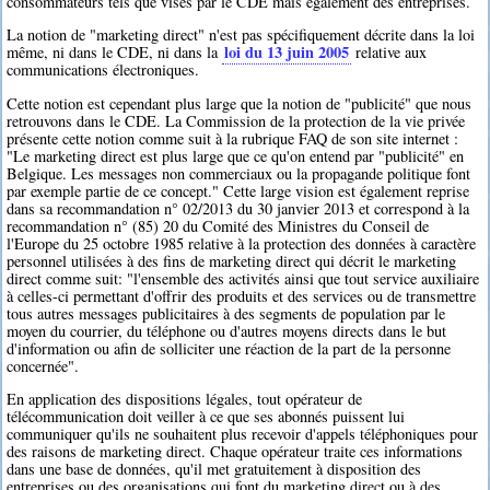
consommateurs tels que visés par le CDE mais également des entreprises.
La notion de "marketing direct" n'est pas spécifiquement décrite dans la loi
loi du 13 juin 2005
même, ni dans le CDE, ni dans la
relative aux
communications électroniques.
Cette notion est cependant plus large que la notion de "publicité" que nous
retrouvons dans le CDE. La Commission de la protection de la vie privée
présente cette notion comme suit à la rubrique FAQ de son site internet :
"Le marketing direct est plus large que ce qu'on entend par "publicité" en
Belgique. Les messages non commerciaux ou la propagande politique font
par exemple partie de ce concept." Cette large vision est également reprise
dans sa recommandation n° 02/2013 du 30 janvier 2013 et correspond à la
recommandation n° (85) 20 du Comité des Ministres du Conseil de
l'Europe du 25 octobre 1985 relative à la protection des données à caractère
personnel utilisées à des fins de marketing direct qui décrit le marketing
direct comme suit: "l'ensemble des activités ainsi que tout service auxiliaire
à celles-ci permettant d'offrir des produits et des services ou de transmettre
tous autres messages publicitaires à des segments de population par le
moyen du courrier, du téléphone ou d'autres moyens directs dans le but
d'information ou afin de solliciter une réaction de la part de la personne
concernée".
En application des dispositions légales, tout opérateur de
télécommunication doit veiller à ce que ses abonnés puissent lui
communiquer qu'ils ne souhaitent plus recevoir d'appels téléphoniques pour
des raisons de marketing direct. Chaque opérateur traite ces informations
dans une base de données, qu'il met gratuitement à disposition des
entreprises ou des organisations qui font du marketing direct ou à des