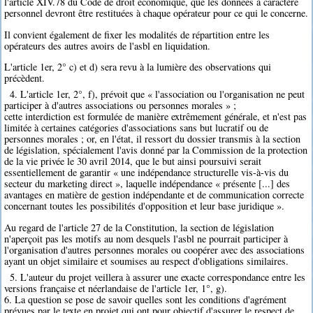
l'article XIV.78 du Code de droit économique, que les données à caractère
personnel devront être restituées à chaque opérateur pour ce qui le concerne.
Il convient également de fixer les modalités de répartition entre les
opérateurs des autres avoirs de l'asbl en liquidation.
L'article 1er, 2° c) et d) sera revu à la lumière des observations qui
précèdent.
4. L'article 1er, 2°, f), prévoit que « l'association ou l'organisation ne peut
participer à d'autres associations ou personnes morales » ;
cette interdiction est formulée de manière extrêmement générale, et n'est pas
limitée à certaines catégories d'associations sans but lucratif ou de
personnes morales ; or, en l'état, il ressort du dossier transmis à la section
de législation, spécialement l'avis donné par la Commission de la protection
de la vie privée le 30 avril 2014, que le but ainsi poursuivi serait
essentiellement de garantir « une indépendance structurelle vis-à-vis du
secteur du marketing direct », laquelle indépendance « présente [...] des
avantages en matière de gestion indépendante et de communication correcte
concernant toutes les possibilités d'opposition et leur base juridique ».
Au regard de l'article 27 de la Constitution, la section de législation
n'aperçoit pas les motifs au nom desquels l'asbl ne pourrait participer à
l'organisation d'autres personnes morales ou coopérer avec des associations
ayant un objet similaire et soumises au respect d'obligations similaires.
5. L'auteur du projet veillera à assurer une exacte correspondance entre les
versions française et néerlandaise de l'article 1er, 1°, g).
6. La question se pose de savoir quelles sont les conditions d'agrément
prévues par le texte en projet qui ont pour objectif d'assurer le respect de