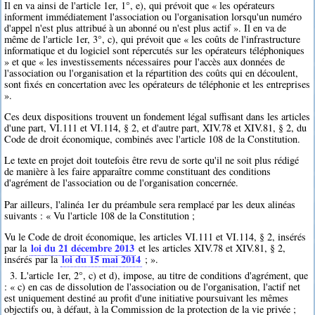
Il en va ainsi de l'article 1er, 1°, e), qui prévoit que « les opérateurs
informent immédiatement l'association ou l'organisation lorsqu'un numéro
d'appel n'est plus attribué à un abonné ou n'est plus actif ». Il en va de
même de l'article 1er, 3°, c), qui prévoit que « les coûts de l'infrastructure
informatique et du logiciel sont répercutés sur les opérateurs téléphoniques
» et que « les investissements nécessaires pour l'accès aux données de
l'association ou l'organisation et la répartition des coûts qui en découlent,
sont fixés en concertation avec les opérateurs de téléphonie et les entreprises
».
Ces deux dispositions trouvent un fondement légal suffisant dans les articles
d'une part, VI.111 et VI.114, § 2, et d'autre part, XIV.78 et XIV.81, § 2, du
Code de droit économique, combinés avec l'article 108 de la Constitution.
Le texte en projet doit toutefois être revu de sorte qu'il ne soit plus rédigé
de manière à les faire apparaître comme constituant des conditions
d'agrément de l'association ou de l'organisation concernée.
Par ailleurs, l'alinéa 1er du préambule sera remplacé par les deux alinéas
suivants : « Vu l'article 108 de la Constitution ;
Vu le Code de droit économique, les articles VI.111 et VI.114, § 2, insérés
loi du 21 décembre 2013
par la
et les articles XIV.78 et XIV.81, § 2,
loi du 15 mai 2014
insérés par la
; ».
3. L'article 1er, 2°, c) et d), impose, au titre de conditions d'agrément, que
: « c) en cas de dissolution de l'association ou de l'organisation, l'actif net
est uniquement destiné au profit d'une initiative poursuivant les mêmes
objectifs ou, à défaut, à la Commission de la protection de la vie privée ;