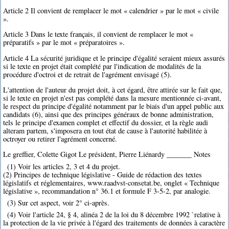
Article 2 Il convient de remplacer le mot « calendrier » par le mot « civile
».
Article 3 Dans le texte français, il convient de remplacer le mot «
préparatifs » par le mot « préparatoires ».
Article 4 La sécurité juridique et le principe d'égalité seraient mieux assurés
si le texte en projet était complété par l'indication de modalités de la
procédure d'octroi et de retrait de l'agrément envisagé (5).
L'attention de l'auteur du projet doit, à cet égard, être attirée sur le fait que,
si le texte en projet n'est pas complété dans la mesure mentionnée ci-avant,
le respect du principe d'égalité notamment par le biais d'un appel public aux
candidats (6), ainsi que des principes généraux de bonne administration,
tels le principe d'examen complet et effectif du dossier, et la règle audi
alteram partem, s'imposera en tout état de cause à l'autorité habilitée à
octroyer ou retirer l'agrément concerné.
Le greffier, Colette Gigot Le président, Pierre Liénardy _______ Notes
(1) Voir les articles 2, 3 et 4 du projet.
(2) Principes de technique législative - Guide de rédaction des textes
législatifs et réglementaires, www.raadvst-consetat.be, onglet « Technique
législative », recommandation n° 36.1 et formule F 3-5-2, par analogie.
(3) Sur cet aspect, voir 2° ci-après.
(4) Voir l'article 24, § 4, alinéa 2 de la loi du 8 décembre 1992 `relative à
la protection de la vie privée à l'égard des traitements de données à caractère