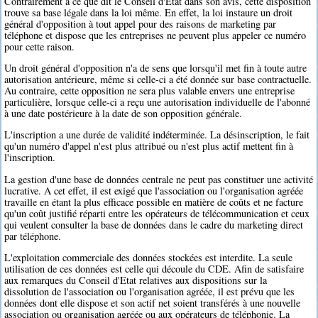
Contrairement à ce que dit le Conseil d'Etat dans son avis, cette disposition
trouve sa base légale dans la loi même. En effet, la loi instaure un droit
général d'opposition à tout appel pour des raisons de marketing par
téléphone et dispose que les entreprises ne peuvent plus appeler ce numéro
pour cette raison.
Un droit général d'opposition n'a de sens que lorsqu'il met fin à toute autre
autorisation antérieure, même si celle-ci a été donnée sur base contractuelle.
Au contraire, cette opposition ne sera plus valable envers une entreprise
particulière, lorsque celle-ci a reçu une autorisation individuelle de l'abonné
à une date postérieure à la date de son opposition générale.
L'inscription a une durée de validité indéterminée. La désinscription, le fait
qu'un numéro d'appel n'est plus attribué ou n'est plus actif mettent fin à
l'inscription.
La gestion d'une base de données centrale ne peut pas constituer une activité
lucrative. A cet effet, il est exigé que l'association ou l'organisation agréée
travaille en étant la plus efficace possible en matière de coûts et ne facture
qu'un coût justifié réparti entre les opérateurs de télécommunication et ceux
qui veulent consulter la base de données dans le cadre du marketing direct
par téléphone.
L'exploitation commerciale des données stockées est interdite. La seule
utilisation de ces données est celle qui découle du CDE. Afin de satisfaire
aux remarques du Conseil d'Etat relatives aux dispositions sur la
dissolution de l'association ou l'organisation agréée, il est prévu que les
données dont elle dispose et son actif net soient transférés à une nouvelle
association ou organisation agréée ou aux opérateurs de téléphonie. La