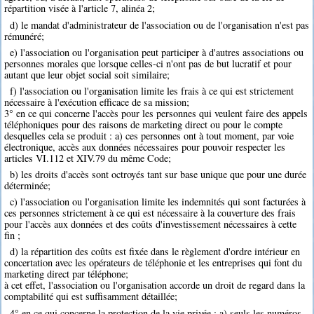
répartition visée à l'article 7, alinéa 2;
d) le mandat d'administrateur de l'association ou de l'organisation n'est pas
rémunéré;
e) l'association ou l'organisation peut participer à d'autres associations ou
personnes morales que lorsque celles-ci n'ont pas de but lucratif et pour
autant que leur objet social soit similaire;
f) l'association ou l'organisation limite les frais à ce qui est strictement
nécessaire à l'exécution efficace de sa mission;
3° en ce qui concerne l'accès pour les personnes qui veulent faire des appels
téléphoniques pour des raisons de marketing direct ou pour le compte
desquelles cela se produit : a) ces personnes ont à tout moment, par voie
électronique, accès aux données nécessaires pour pouvoir respecter les
articles VI.112 et XIV.79 du même Code;
b) les droits d'accès sont octroyés tant sur base unique que pour une durée
déterminée;
c) l'association ou l'organisation limite les indemnités qui sont facturées à
ces personnes strictement à ce qui est nécessaire à la couverture des frais
pour l'accès aux données et des coûts d'investissement nécessaires à cette
fin ;
d) la répartition des coûts est fixée dans le règlement d'ordre intérieur en
concertation avec les opérateurs de téléphonie et les entreprises qui font du
marketing direct par téléphone;
à cet effet, l'association ou l'organisation accorde un droit de regard dans la
comptabilité qui est suffisamment détaillée;
4° en ce qui concerne la protection de la vie privée : a) seuls les numéros