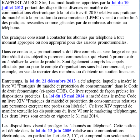
loi du 10
RAPPORT AU ROI Sire, Les modifications apportées par la
juillet 2012
portant des dispositions diverses en matière de
communications électroniques à la loi du 6 avril 2010 relative aux pratiques
du marché et à la protection du consommateur (LPMC) visent à mettre fin à
des pratiques ressenties comme gênantes par de nombreux abonnés au
téléphone.
Ces pratiques consistent à contacter les abonnés par téléphone à tout
moment approprié ou non approprié pour des raisons promotionnelles.
Dans ce contexte, « promotionnel » doit être compris au sens large et ne pas
être réduit à des objectifs purement commerciaux qui visent à promouvoir
ou à réaliser la vente de produits. Sont également compris les appels
effectués par ou pour le compte d'organisations sans but commercial, par
exemple, en vue de recruter des membres ou d'obtenir un soutien financier.
loi du 21 décembre 2013
Entretemps, la
a été adoptée, laquelle a inséré le
livre VI "Pratiques du marché et protection du consommateur" dans le Code
de droit économique (ci-après CDE). Ce livre reprend de façon précise les
loi du 15 mai 2014
dispositions précitées. La
a inséré dans le même Code
un livre XIV "Pratiques du marché et protection du consommateur relatives
aux personnes exerçant une profession libérale". Ce livre XIV reprend de
manière textuelle les dispositions du livre VI sur le marketing téléphonique.
Les deux livres sont entrés en vigueur le 31 mai 2014.
Les dispositions visent à protéger les "abonnés au téléphone". Cette notion
loi du 13 juin 2005
est définie dans la
relative aux communications
électroniques, en particulier l'article 2, 15°, et comprend non seulement les