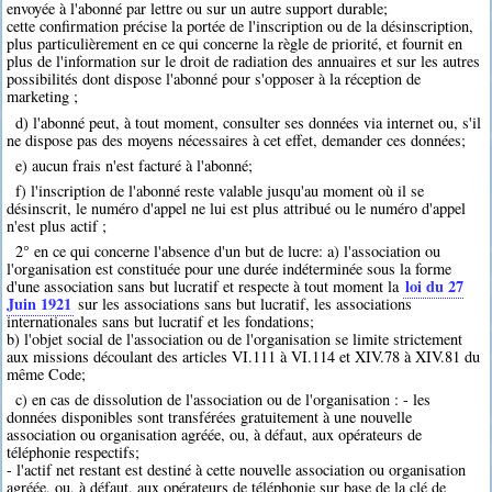
envoyée à l'abonné par lettre ou sur un autre support durable;
cette confirmation précise la portée de l'inscription ou de la désinscription,
plus particulièrement en ce qui concerne la règle de priorité, et fournit en
plus de l'information sur le droit de radiation des annuaires et sur les autres
possibilités dont dispose l'abonné pour s'opposer à la réception de
marketing ;
d) l'abonné peut, à tout moment, consulter ses données via internet ou, s'il
ne dispose pas des moyens nécessaires à cet effet, demander ces données;
e) aucun frais n'est facturé à l'abonné;
f) l'inscription de l'abonné reste valable jusqu'au moment où il se
désinscrit, le numéro d'appel ne lui est plus attribué ou le numéro d'appel
n'est plus actif ;
2° en ce qui concerne l'absence d'un but de lucre: a) l'association ou
l'organisation est constituée pour une durée indéterminée sous la forme
loi du 27
d'une association sans but lucratif et respecte à tout moment la
Juin 1921
sur les associations sans but lucratif, les associations
internationales sans but lucratif et les fondations;
b) l'objet social de l'association ou de l'organisation se limite strictement
aux missions découlant des articles VI.111 à VI.114 et XIV.78 à XIV.81 du
même Code;
c) en cas de dissolution de l'association ou de l'organisation : - les
données disponibles sont transférées gratuitement à une nouvelle
association ou organisation agréée, ou, à défaut, aux opérateurs de
téléphonie respectifs;
- l'actif net restant est destiné à cette nouvelle association ou organisation
agréée, ou, à défaut, aux opérateurs de téléphonie sur base de la clé de