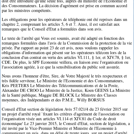
doit être introduite qu'une seule fois, auprès du ministre de l'Economie et
des Consommateurs. La décision d'agrément est prise en commun accord
par les ministres compétents.
Les obligations pour les opérateurs de téléphonie ont été reprises dans un
chapitre 2, comprenant les articles 5, 6 et 7. Ainsi, il est satisfait aux
remarques que le Conseil d'Etat a formulées dans son avis.
Le texte de l'arrêté qui Vous est soumis, avait été adapté en fonction des
remarques formulées dans l'avis de la Commission de la protection de la vie
privée. Par rapport au point 23 de cet avis, nous voulons rappeler les
obligations d'information qui pèsent sur les opérateurs télécom lors de la
conclusion d'un contrat en vertu des articles VI.111, § 1er, et XIV.78, § 1er,
CDE. De plus, le SPF Economie veillera, en liaison avec l'organisation ou
l'association agréée, à ce que la sensibilisation du public soit assurée.
Nous avons l'honneur d'être, Sire, de Votre Majesté le très respectueux et
très fidèle serviteur, Le Ministre de l'Economie et des Consommateurs,
Kris PEETERS Le Ministre des Télécommunications et de la Poste,
Alexander DE CROO Le Ministre de la Justice, Koen GEENS La Ministre
de la Santé publique, Maggie DE BLOCK Le Ministre des Classes
moyennes, des Indépendants et des P.M.E., Willy BORSUS
Conseil d'Etat section de législation Avis 57.021/4 du 23 février 2015 sur
un projet d'arrêté royal `fixant les critères d'agrément de l'association ou
l'organisation visée aux articles VI.114 et XIV.81 du Code de droit
économique' Le 23 janvier 2015, le Conseil d'Etat, section de législation, a
été invité par le Vice-Premier Ministre et Ministre de l'Economie à
communiquer un avis, dans un délai de trente jours, sur un projet d'arrêté