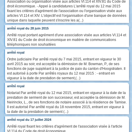
Association ou organisation visée aux articles VI.114 et XIV.81 du Code de
droit économique. - Appel à candidatures L'arrêté royal du 12 mai 2015
fixant les critères d'agrément de l'association ou l'organisation visée aux
articles VI.114 et XIV. L'objectif est l'organisation d'une banque de données
unique dans laquelle peuvent s'inscrire les a(...)
arrêté royal du 28 juin 2015
Arrêté royal portant agrément d'une association visée aux articles VI.114 et
XIV.81 du Code de droit économique en matière de communications
téléphoniques non souhaitées
arrêté royal
Ordre judiciaire Par arrêté royal du 7 mai 2015, entrant en vigueur le 30
avril 2015 au soir, est acceptée la démission de M. Bowman, P., de ses
fonctions de juge suppléant à la justice de paix du canton d'Hoogstraten. Il
est autorisé à porte Par arrêtés royaux du 12 mai 2015 : - entrant en
vigueur à la date de prestation de serment,(...)
arrêté royal
Notariat Par arrêté royal du 12 mai 2015, entrant en vigueur à la date de la
prestation de serment de son successeur, est acceptée la démission de M.
Neirinckx, L., de ses fonctions de notaire associé à la résidence de Tamise.
Il est autorisé Par arrêté royal du 18 novembre 2015, entrant en vigueur à
la date de la prestation de serment (...)
arrêté royal du 17 juillet 2024
Arrêté royal fixant les critères d'agrément de l'association visée à l'article
VI.114 du Code de droit économique