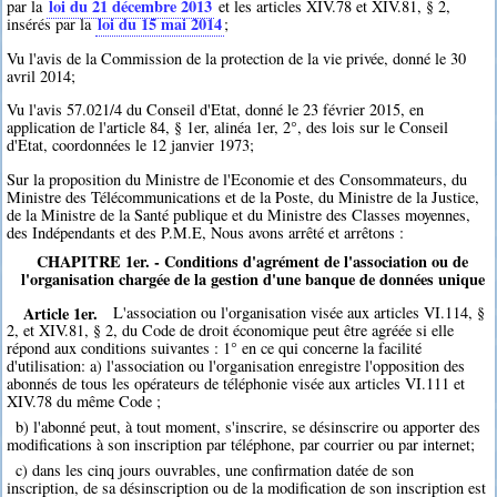
loi du 21 décembre 2013
par la
et les articles XIV.78 et XIV.81, § 2,
loi du 15 mai 2014
insérés par la
;
Vu l'avis de la Commission de la protection de la vie privée, donné le 30
avril 2014;
Vu l'avis 57.021/4 du Conseil d'Etat, donné le 23 février 2015, en
application de l'article 84, § 1er, alinéa 1er, 2°, des lois sur le Conseil
d'Etat, coordonnées le 12 janvier 1973;
Sur la proposition du Ministre de l'Economie et des Consommateurs, du
Ministre des Télécommunications et de la Poste, du Ministre de la Justice,
de la Ministre de la Santé publique et du Ministre des Classes moyennes,
des Indépendants et des P.M.E, Nous avons arrêté et arrêtons :
CHAPITRE 1er. - Conditions d'agrément de l'association ou de
l'organisation chargée de la gestion d'une banque de données unique
Article 1er.
L'association ou l'organisation visée aux articles VI.114, §
2, et XIV.81, § 2, du Code de droit économique peut être agréée si elle
répond aux conditions suivantes : 1° en ce qui concerne la facilité
d'utilisation: a) l'association ou l'organisation enregistre l'opposition des
abonnés de tous les opérateurs de téléphonie visée aux articles VI.111 et
XIV.78 du même Code ;
b) l'abonné peut, à tout moment, s'inscrire, se désinscrire ou apporter des
modifications à son inscription par téléphone, par courrier ou par internet;
c) dans les cinq jours ouvrables, une confirmation datée de son
inscription, de sa désinscription ou de la modification de son inscription est