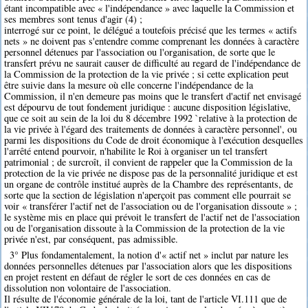
étant incompatible avec « l'indépendance » avec laquelle la Commission et
ses membres sont tenus d'agir (4) ;
interrogé sur ce point, le délégué a toutefois précisé que les termes « actifs
nets » ne doivent pas s'entendre comme comprenant les données à caractère
personnel détenues par l'association ou l'organisation, de sorte que le
transfert prévu ne saurait causer de difficulté au regard de l'indépendance de
la Commission de la protection de la vie privée ; si cette explication peut
être suivie dans la mesure où elle concerne l'indépendance de la
Commission, il n'en demeure pas moins que le transfert d'actif net envisagé
est dépourvu de tout fondement juridique : aucune disposition législative,
que ce soit au sein de la loi du 8 décembre 1992 `relative à la protection de
la vie privée à l'égard des traitements de données à caractère personnel', ou
parmi les dispositions du Code de droit économique à l'exécution desquelles
l'arrêté entend pourvoir, n'habilite le Roi à organiser un tel transfert
patrimonial ; de surcroît, il convient de rappeler que la Commission de la
protection de la vie privée ne dispose pas de la personnalité juridique et est
un organe de contrôle institué auprès de la Chambre des représentants, de
sorte que la section de législation n'aperçoit pas comment elle pourrait se
voir « transférer l'actif net de l'association ou de l'organisation dissoute » ;
le système mis en place qui prévoit le transfert de l'actif net de l'association
ou de l'organisation dissoute à la Commission de la protection de la vie
privée n'est, par conséquent, pas admissible.
3° Plus fondamentalement, la notion d'« actif net » inclut par nature les
données personnelles détenues par l'association alors que les dispositions
en projet restent en défaut de régler le sort de ces données en cas de
dissolution non volontaire de l'association.
Il résulte de l'économie générale de la loi, tant de l'article VI.111 que de