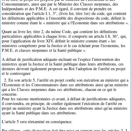
Consommateurs, ainsi que par le Ministre des Classes moyennes, des
Indépendants et des P.M.E. A cet égard, il convient de prendre en
considération que l'article I.1, 3°, (livre Ier, titre 1er) du code, qui contient
les définitions applicables à l'ensemble des dispositions du code, définit le
ministre comme étant le « ministre qui a l'Economie dans ses attributions ».
Quant au livre Ier, titre 2, du même Code, qui contient les définitions
particulières applicables à chaque livre, il comporte un article I.8, 36°, qui,
pour l'application du livre XIV, définit le ministre comme étant « les
ministres compétents pour la Justice et le cas échéant pour l'économie, les
P.M.E. et classes moyennes et la Santé publique ».
A défaut de justification adéquate excluant en l'espèce l'intervention des
ministres ayant la Justice et la Santé publique dans leurs attributions, ces
derniers devront également proposer au Roi l'adoption de l'arrêté en projet
et le contresigner.
2. En son article 5, l'arrêté en projet confie son exécution au ministre qui a
l'Economie et les Consommateurs dans ses attributions ainsi qu'au ministre
qui a les Classes moyennes dans ses attributions, chacun en ce qui le
concerne.
Pour les raisons mentionnées ci-avant, à défaut de justifications adéquates,
il conviendra, en principe, de confier également l'exécution de l'arrêté en
projet au ministre ayant la Justice dans ses attributions ainsi qu'au ministre
ayant la Santé publique dans ses attributions.
L'article 5 sera réexaminé en conséquence.
Par ailleurs, cette disposition doit être mise en rapport avec les articles 2, 3