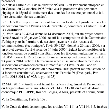
personnel' ;
voir aussi l'article 28.1 de la directive 95/46/CE du Parlement européen et
du Conseil du 24 octobre 1995 `relative à la protection des personnes
physiques à l'égard du traitement des données à caractère personnel et à la
libre circulation de ces données'.
(5) De telles dispositions peuvent trouver un fondement juridique dans les
dispositions visées à l'alinéa 1er du préambule, combinées à l'article 108 de
la Constitution.
(6) Voir l'avis 39.428/4 donné le 14 décembre 2005, sur un projet devenu
l'arrêté royal du 23 janvier 2006 `relatif à la composition de la Commission
d'éthique pour la fourniture de services payants via des réseaux de
communications électroniques', l'avis 39.982/4 donné le 29 mars 2006, sur
un projet devenu l'arrêté royal du 14 juin 2006 `réglant la composition et le
fonctionnement du comité consultatif pour les télécommunications' et l'avis
54.015/4 donné le 15 octobre 2013 sur un avant-projet devenu le décret du
23 janvier 2014 `relatif à la reconnaissance et au subventionnement des
associations environnementales et modifiant le Livre Ier du Code de
l'Environnement et le décret du 6 novembre 2008 portant rationalisation de
la fonction consultative', observation sous l'article 29 (Doc. parl., Parl.
wall., 2013-2014, n° 925/1, pp. 16-23).
12 MAI 2015. - Arrêté royal fixant les critères d'agrément de l'association
ou l'organisation visée aux articles VI.114 et XIV.81 du Code de droit
économique PHILIPPE, Roi des Belges, A tous, présents et à venir, Salut.
Vu la Constitution, l'article 108 ;
Vu le Code de droit économique, les articles VI. 111 et VI.114, § 2, insérés