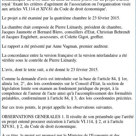
royal `fixant les critères d'agrément de l'association ou l'organisation visée
aux articles VI.114 et XIV.81 du Code de droit économique'.
Le projet a été examiné par la quatrième chambre le 23 février 2015.
La chambre était composée de Pierre Liénardy, président de chambre,
Jacques Jaumotte et Bernard Blero, conseillers d'Etat, Christian Behrendt
et Jacques Englebert, assesseurs, et Colette Gigot, greffier.
Le rapport a été présenté par Anne Vagman, premier auditeur.
La concordance entre la version française et la version néerlandaise a été
vérifiée sous le contrôle de Pierre Liénardy.
L'avis, dont le texte suit, a été donné le 23 février 2015.
Comme la demande d'avis est introduite sur la base de l'article 84, § 1er,
alinéa 1er, 2°, des lois coordonnées sur le Conseil d'Etat, la section de
législation limite son examen au fondement juridique du projet, à la
compétence de l'auteur de l'acte ainsi qu'à l'accomplissement des formalités
préalables, conformément à l'article 84, § 3, des lois coordonnées précitées.
Sur ces trois points, le projet appelle les observations suivantes.
OBSERVATIONS GENERALES 1. Il résulte de son préambule que l'arrêté
en projet entend procurer exécution à l'article VI.114, § 2, et à l'article
XIV.81, § 2, du Code de droit économique.
A ce titre, le projet est proposé par le Ministre de l'Economie et des