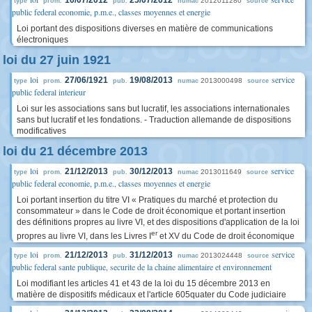
10/07/2012
25/07/2012
2012011280
type
prom.
pub.
numac
source
public federal economie, p.m.e., classes moyennes et energie
Loi portant des dispositions diverses en matière de communications
électroniques
loi du 27 juin 1921
loi
service
27/06/1921
19/08/2013
2013000498
type
prom.
pub.
numac
source
public federal interieur
Loi sur les associations sans but lucratif, les associations internationales
sans but lucratif et les fondations. - Traduction allemande de dispositions
modificatives
loi du 21 décembre 2013
loi
service
21/12/2013
30/12/2013
2013011649
type
prom.
pub.
numac
source
public federal economie, p.m.e., classes moyennes et energie
Loi portant insertion du titre VI « Pratiques du marché et protection du
consommateur » dans le Code de droit économique et portant insertion
des définitions propres au livre VI, et des dispositions d'application de la loi
er
propres au livre VI, dans les Livres I
et XV du Code de droit économique
loi
service
21/12/2013
31/12/2013
2013024448
type
prom.
pub.
numac
source
public federal sante publique, securite de la chaine alimentaire et environnement
Loi modifiant les articles 41 et 43 de la loi du 15 décembre 2013 en
matière de dispositifs médicaux et l'article 605quater du Code judiciaire