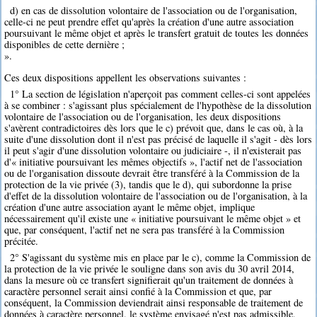
d) en cas de dissolution volontaire de l'association ou de l'organisation,
celle-ci ne peut prendre effet qu'après la création d'une autre association
poursuivant le même objet et après le transfert gratuit de toutes les données
disponibles de cette dernière ;
».
Ces deux dispositions appellent les observations suivantes :
1° La section de législation n'aperçoit pas comment celles-ci sont appelées
à se combiner : s'agissant plus spécialement de l'hypothèse de la dissolution
volontaire de l'association ou de l'organisation, les deux dispositions
s'avèrent contradictoires dès lors que le c) prévoit que, dans le cas où, à la
suite d'une dissolution dont il n'est pas précisé de laquelle il s'agit - dès lors
il peut s'agir d'une dissolution volontaire ou judiciaire -, il n'existerait pas
d'« initiative poursuivant les mêmes objectifs », l'actif net de l'association
ou de l'organisation dissoute devrait être transféré à la Commission de la
protection de la vie privée (3), tandis que le d), qui subordonne la prise
d'effet de la dissolution volontaire de l'association ou de l'organisation, à la
création d'une autre association ayant le même objet, implique
nécessairement qu'il existe une « initiative poursuivant le même objet » et
que, par conséquent, l'actif net ne sera pas transféré à la Commission
précitée.
2° S'agissant du système mis en place par le c), comme la Commission de
la protection de la vie privée le souligne dans son avis du 30 avril 2014,
dans la mesure où ce transfert signifierait qu'un traitement de données à
caractère personnel serait ainsi confié à la Commission et que, par
conséquent, la Commission deviendrait ainsi responsable de traitement de
données à caractère personnel, le système envisagé n'est pas admissible,