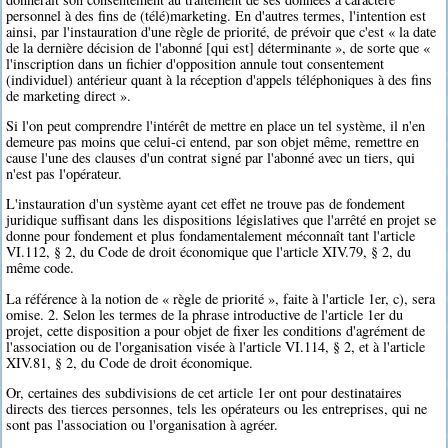
personnel à des fins de (télé)marketing. En d'autres termes, l'intention est
ainsi, par l'instauration d'une règle de priorité, de prévoir que c'est « la date
de la dernière décision de l'abonné [qui est] déterminante », de sorte que «
l'inscription dans un fichier d'opposition annule tout consentement
(individuel) antérieur quant à la réception d'appels téléphoniques à des fins
de marketing direct ».
Si l'on peut comprendre l'intérêt de mettre en place un tel système, il n'en
demeure pas moins que celui-ci entend, par son objet même, remettre en
cause l'une des clauses d'un contrat signé par l'abonné avec un tiers, qui
n'est pas l'opérateur.
L'instauration d'un système ayant cet effet ne trouve pas de fondement
juridique suffisant dans les dispositions législatives que l'arrêté en projet se
donne pour fondement et plus fondamentalement méconnaît tant l'article
VI.112, § 2, du Code de droit économique que l'article XIV.79, § 2, du
même code.
La référence à la notion de « règle de priorité », faite à l'article 1er, c), sera
omise. 2. Selon les termes de la phrase introductive de l'article 1er du
projet, cette disposition a pour objet de fixer les conditions d'agrément de
l'association ou de l'organisation visée à l'article VI.114, § 2, et à l'article
XIV.81, § 2, du Code de droit économique.
Or, certaines des subdivisions de cet article 1er ont pour destinataires
directs des tierces personnes, tels les opérateurs ou les entreprises, qui ne
sont pas l'association ou l'organisation à agréer.