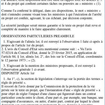
et 4 du projet qui confient certaines tâches ou pouvoirs au « ministre » (1).
Comme l'a confirmé le délégué, dans ces dispositions, le mot « ministre »
doit s'entendre comme visant tous les ministres à qui l'exécution de l'arrêté
en projet est confiée, agissant, le cas échéant, par décision conjointe.
La sécurité juridique serait mieux garantie si le texte en projet était revu et
complété de manière à le faire apparaître clairement.
OBSERVATIONS PARTICULIERES PREAMBULE
1. S'agissant de l'alinéa 1er, il est renvoyé à l'observation 1 faite ci-après à
propos de l'article 1er du projet.
2. L'avis du Conseil d'Etat sera mentionné comme suit : « Vu l'avis
57.021/4 du Conseil d'Etat, donné le 23 février 2015, en application de
l'article 84, § 1er, alinéa 1er, 2°, des lois sur le Conseil d'Etat, coordonnées
le 12 janvier 1973 ; » (2).
3. S'agissant de la mention des ministres proposants, il est renvoyé à
l'observation générale 1 ci-avant.
DISPOSITIF Article 1er
1. Au 1°, c), la section de législation s'interroge sur la portée des termes «
règle de priorité ».
Il ressort de l'avis donné par la Commission de la protection de la vie
privée sur le texte en projet, que l'instauration d'une « règle de priorité » a
pour objet de régler l'impact d'une clause qui figurerait dans un contrat
particulier conclu entre le client, d'une part et, par exemple, une banque, une
compagnie d'assurances, ou autre, d'autre part, contrat par lequel le client
donnerait son consentement au traitement de ses données à caractère