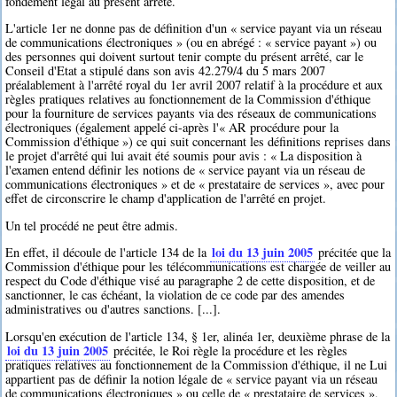
fondement légal au présent arrêté.
L'article 1er ne donne pas de définition d'un « service payant via un réseau
de communications électroniques » (ou en abrégé : « service payant ») ou
des personnes qui doivent surtout tenir compte du présent arrêté, car le
Conseil d'Etat a stipulé dans son avis 42.279/4 du 5 mars 2007
préalablement à l'arrêté royal du 1er avril 2007 relatif à la procédure et aux
règles pratiques relatives au fonctionnement de la Commission d'éthique
pour la fourniture de services payants via des réseaux de communications
électroniques (également appelé ci-après l'« AR procédure pour la
Commission d'éthique ») ce qui suit concernant les définitions reprises dans
le projet d'arrêté qui lui avait été soumis pour avis : « La disposition à
l'examen entend définir les notions de « service payant via un réseau de
communications électroniques » et de « prestataire de services », avec pour
effet de circonscrire le champ d'application de l'arrêté en projet.
Un tel procédé ne peut être admis.
loi du 13 juin 2005
En effet, il découle de l'article 134 de la
précitée que la
Commission d'éthique pour les télécommunications est chargée de veiller au
respect du Code d'éthique visé au paragraphe 2 de cette disposition, et de
sanctionner, le cas échéant, la violation de ce code par des amendes
administratives ou d'autres sanctions. [...].
Lorsqu'en exécution de l'article 134, § 1er, alinéa 1er, deuxième phrase de la
loi du 13 juin 2005
précitée, le Roi règle la procédure et les règles
pratiques relatives au fonctionnement de la Commission d'éthique, il ne Lui
appartient pas de définir la notion légale de « service payant via un réseau
de communications électroniques » ou celle de « prestataire de services »,