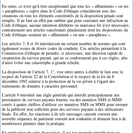
En outre, ce n'est qu'à titre exceptionnel que tous les « affinements » ou les
« paraphrases » repris dans le Code d'éthique coïncideront avec des
situations où tous les éléments constitutifs de la disposition pénale sont
remplis. Il ne faut en effet pas oublier que pour constater une infraction au
Code d'éthique, aucune intention délibérée ou mauvaise foi n'est nécessaire,
contrairement aux articles sanctionnés pénalement dont les dispositions du
Code d'éthique seraient un « affinement » ou une « paraphrase ».
Les articles 7, 8 et 10 introduisent un certain nombre de normes qui sont
également issues de divers codes de conduite. Ces articles permettent à la
Commission d'éthique de prendre, si nécessaire, une décision rapide de
suspension du service payant, qui ne se conformerait pas à ces règles, afin
d'ainsi éviter une catastrophe à grande échelle.
La disposition de l'article 7, 1°, vise entre autres à établir le lien avec le
respect de l'article 22 de la Constitution et le respect de la loi du 8
décembre 1992 relative à la protection de la vie privée à l'égard des
traitements de données à caractère personnel.
L'article 9 introduit une règle générale qui interdit principalement aux
prestataires de services payants fournis via des numéros SMS et MMS
courts à quatre chiffres d'utiliser ces numéros SMS ou MMS pour envoyer
de la publicité non sollicitée pour des services payants à des utilisateurs
finals. En effet, les réactions à de tels messages causent souvent une
nouvelle séquence de paiement souvent non souhaitée et donnent lieu à de
nombreuses plaintes dans la pratique.
En application de cette disposition, il est par exemple interdit pour un