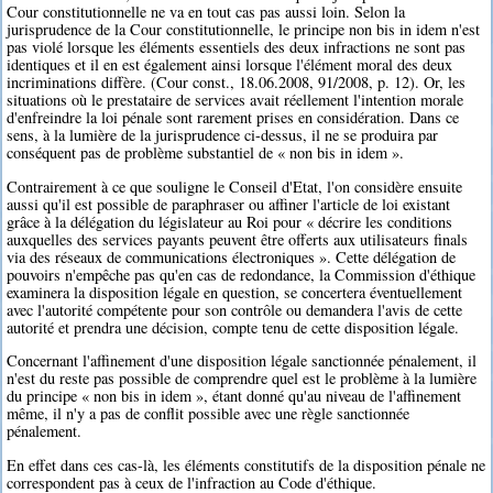
Cour constitutionnelle ne va en tout cas pas aussi loin. Selon la
jurisprudence de la Cour constitutionnelle, le principe non bis in idem n'est
pas violé lorsque les éléments essentiels des deux infractions ne sont pas
identiques et il en est également ainsi lorsque l'élément moral des deux
incriminations diffère. (Cour const., 18.06.2008, 91/2008, p. 12). Or, les
situations où le prestataire de services avait réellement l'intention morale
d'enfreindre la loi pénale sont rarement prises en considération. Dans ce
sens, à la lumière de la jurisprudence ci-dessus, il ne se produira par
conséquent pas de problème substantiel de « non bis in idem ».
Contrairement à ce que souligne le Conseil d'Etat, l'on considère ensuite
aussi qu'il est possible de paraphraser ou affiner l'article de loi existant
grâce à la délégation du législateur au Roi pour « décrire les conditions
auxquelles des services payants peuvent être offerts aux utilisateurs finals
via des réseaux de communications électroniques ». Cette délégation de
pouvoirs n'empêche pas qu'en cas de redondance, la Commission d'éthique
examinera la disposition légale en question, se concertera éventuellement
avec l'autorité compétente pour son contrôle ou demandera l'avis de cette
autorité et prendra une décision, compte tenu de cette disposition légale.
Concernant l'affinement d'une disposition légale sanctionnée pénalement, il
n'est du reste pas possible de comprendre quel est le problème à la lumière
du principe « non bis in idem », étant donné qu'au niveau de l'affinement
même, il n'y a pas de conflit possible avec une règle sanctionnée
pénalement.
En effet dans ces cas-là, les éléments constitutifs de la disposition pénale ne
correspondent pas à ceux de l'infraction au Code d'éthique.