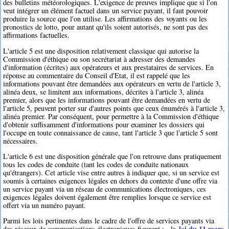
des bulletins météorologiques. L'exigence de preuves implique que si l'on
veut intégrer un élément factuel dans un service payant, il faut pouvoir
produire la source que l'on utilise. Les affirmations des voyants ou les
pronostics de lotto, pour autant qu'ils soient autorisés, ne sont pas des
affirmations factuelles.
L'article 5 est une disposition relativement classique qui autorise la
Commission d'éthique ou son secrétariat à adresser des demandes
d'information (écrites) aux opérateurs et aux prestataires de services. En
réponse au commentaire du Conseil d'Etat, il est rappelé que les
informations pouvant être demandées aux opérateurs en vertu de l'article 3,
alinéa deux, se limitent aux informations, décrites à l'article 3, alinéa
premier, alors que les informations pouvant être demandées en vertu de
l'article 5, peuvent porter sur d'autres points que ceux énumérés à l'article 3,
alinéa premier. Par conséquent, pour permettre à la Commission d'éthique
d'obtenir suffisamment d'informations pour examiner les dossiers qui
l'occupe en toute connaissance de cause, tant l'article 3 que l'article 5 sont
nécessaires.
L'article 6 est une disposition générale que l'on retrouve dans pratiquement
tous les codes de conduite (tant les codes de conduite nationaux
qu'étrangers). Cet article vise entre autres à indiquer que, si un service est
soumis à certaines exigences légales en dehors du contexte d'une offre via
un service payant via un réseau de communications électroniques, ces
exigences légales doivent également être remplies lorsque ce service est
offert via un numéro payant.
Parmi les lois pertinentes dans le cadre de l'offre de services payants via
loi du 11 mars
des réseaux de communications électroniques figurent : - la