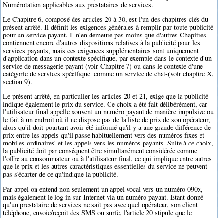
Numérotation applicables aux prestataires de services.
Le Chapitre 6, composé des articles 20 à 30, est l'un des chapitres clés du
présent arrêté. Il définit les exigences générales à remplir par toute publicité
pour un service payant. Il n'en demeure pas moins que d'autres Chapitres
contiennent encore d'autres dispositions relatives à la publicité pour les
services payants, mais ces exigences supplémentaires sont uniquement
d'application dans un contexte spécifique, par exemple dans le contexte d'un
service de messagerie payant (voir Chapitre 7) ou dans le contexte d'une
catégorie de services spécifique, comme un service de chat-(voir chapitre X,
section 9).
Le présent arrêté, en particulier les articles 20 et 21, exige que la publicité
indique également le prix du service. Ce choix a été fait délibérément, car
l'utilisateur final appelle souvent un numéro payant de manière impulsive ou
le fait à un endroit où il ne dispose pas de la liste de prix de son opérateur,
alors qu'il doit pourtant avoir été informé qu'il y a une grande différence de
prix entre les appels qu'il passe habituellement vers des numéros fixes et
mobiles ordinaires' et les appels vers les numéros payants. Suite à ce choix,
la publicité doit par conséquent être simultanément considérée comme
l'offre au consommateur ou à l'utilisateur final, ce qui implique entre autres
que le prix et les autres caractéristiques essentielles du service ne peuvent
pas s'écarter de ce qu'indique la publicité.
Par appel on entend non seulement un appel vocal vers un numéro 090x,
mais également le log in sur Internet via un numéro payant. Etant donné
qu'un prestataire de services ne sait pas avec quel opérateur, son client
téléphone, envoie/reçoit des SMS ou surfe, l'article 20 stipule que le