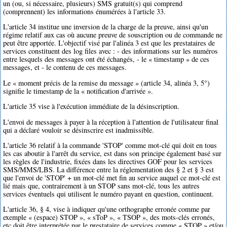
un (ou, si nécessaire, plusieurs) SMS gratuit(s) qui comprend
(comprennent) les informations énumérées à l'article 33.
L'article 34 institue une inversion de la charge de la preuve, ainsi qu'un
régime relatif aux cas où aucune preuve de souscription ou de commande ne
peut être apportée. L'objectif visé par l'alinéa 3 est que les prestataires de
services constituent des log files avec : - des informations sur les numéros
entre lesquels des messages ont été échangés, - le « timestamp » de ces
messages, et - le contenu de ces messages.
Le « moment précis de la remise du message » (article 34, alinéa 3, 5°)
signifie le timestamp de la « notification d'arrivée ».
L'article 35 vise à l'exécution immédiate de la désinscription.
L'envoi de messages à payer à la réception à l'attention de l'utilisateur final
qui a déclaré vouloir se désinscrire est inadmissible.
L'article 36 relatif à la commande 'STOP' comme mot-clé qui doit en tous
les cas aboutir à l'arrêt du service, est dans son principe également basé sur
les règles de l'industrie, fixées dans les directives GOF pour les services
SMS/MMS/LBS. La différence entre la réglementation des § 2 et § 3 est
que l'envoi de 'STOP' + un mot-clé met fin au service auquel ce mot-clé est
lié mais que, contrairement à un STOP sans mot-clé, tous les autres
services éventuels qui utilisent le numéro payant en question, continuent.
L'article 36, § 4, vise à indiquer qu'une orthographe erronée comme par
exemple « (espace) STOP », « sToP », « TSOP », des mots-clés erronés,
etc doit être interprétée par le prestataire de services comme « STOP » et/ou