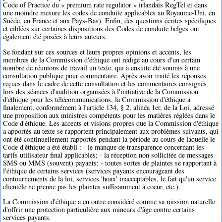
Code of Practice du « premium rate regulator » irlandais RegTel et dans
une moindre mesure les codes de conduite applicables au Royaume-Uni, en
Suède, en France et aux Pays-Bas). Enfin, des questions écrites spécifiques
et ciblées sur certaines dispositions des Codes de conduite belges ont
également été posées à leurs auteurs.
Se fondant sur ces sources et leurs propres opinions et accents, les
membres de la Commission d'éthique ont rédigé au cours d'un certain
nombre de réunions de travail un texte, qui a ensuite été soumis à une
consultation publique pour commentaire. Après avoir traité les réponses
reçues dans le cadre de cette consultation et les commentaires consignés
lors des séances d'audition organisées à l'initiative de la Commission
d'éthique pour les télécommunications, la Commission d'éthique a
finalement, conformément à l'article 134, § 2, alinéa 1er, de la Loi, adressé
une proposition aux ministres compétents pour les matières réglées dans le
Code d'éthique. Les accents et visions propres que la Commission d'éthique
a apportés au texte se rapportent principalement aux problèmes suivants, qui
ont été continuellement rapportés pendant la période au cours de laquelle le
Code d'éthique a été établi : - le manque de transparence concernant les
tarifs utilisateur final applicables; - la réception non sollicitée de messages
SMS ou MMS (souvent) payants; - toutes sortes de plaintes se rapportant à
l'éthique de certains services (services payants encourageant des
contournements de la loi, services 'hoax' inacceptables, le fait qu'un service
clientèle ne prenne pas les plaintes suffisamment à coeur, etc.).
La Commission d'éthique a en outre considéré comme sa mission naturelle
d'offrir une protection particulière aux mineurs d'âge contre certains
services payants.