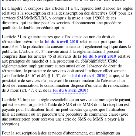
Le Chapitre 7, composé des articles 31 à 41, reprend tout d'abord les règles
relatives à la souscription et à la désinscription des directives GOF pour les
services SMS/MMS/LBS, y compris la mise à jour 1/2008 de ces
directives, qui institue pour les services d'abonnement une procédure
qualifiée de double procédure opt in.
L'article 31 exige entre autres que « l'existence ou non du droit de
loi du 6 avril 2010
rétractation prévu par la
relative aux pratiques du
marché et à la protection du consommateur soit également expliqué dans la
publicité. L'article 31, 3° renvoie ainsi à la réglementation à présent
loi du 6 avril 2010
comprise dans les articles 45 et suivants de la
relative
aux pratiques du marché et à la protection du consommateur. Cette
réglementation implique entre autres aussi qu'en l'absence de droit de
rétractation, le prestataire de services doit aussi l'indiquer effectivement
loi du 6 avril 2010
(voir l'article 45, 6° et 46, § 1, 3°, de la
) et que, si le
prestataire de services n'a pas averti le consommateur de l'absence d'un
droit de renonciation, le consommateur dispose d'un délai de renonciation
loi du 6 avril 2010
de 3 mois (art. 47, § 2, de la
).
L'article 32 impose la règle essentielle qu'un service de messagerie payant,
qui est souvent organisé à l'aide de SMS et de MMS dont la réception est
payante pour l'utilisateur final, ne peut débuter qu'après que l'utilisateur
final ait souscrit ou ait parcouru une procédure de commande claire (avec
une souscription pour recevoir une série de SMS ou MMS à payer à la
réception).
Pour la souscription à des services d'abonnement, qui impliquent un