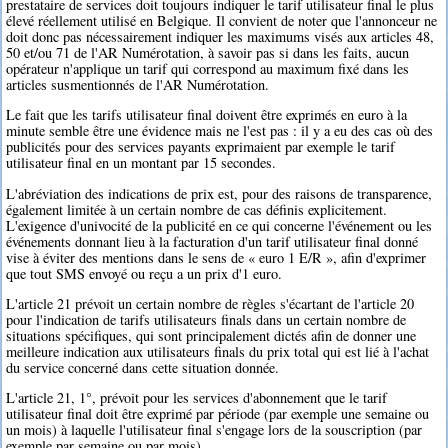
prestataire de services doit toujours indiquer le tarif utilisateur final le plus
élevé réellement utilisé en Belgique. Il convient de noter que l'annonceur ne
doit donc pas nécessairement indiquer les maximums visés aux articles 48,
50 et/ou 71 de l'AR Numérotation, à savoir pas si dans les faits, aucun
opérateur n'applique un tarif qui correspond au maximum fixé dans les
articles susmentionnés de l'AR Numérotation.
Le fait que les tarifs utilisateur final doivent être exprimés en euro à la
minute semble être une évidence mais ne l'est pas : il y a eu des cas où des
publicités pour des services payants exprimaient par exemple le tarif
utilisateur final en un montant par 15 secondes.
L'abréviation des indications de prix est, pour des raisons de transparence,
également limitée à un certain nombre de cas définis explicitement.
L'exigence d'univocité de la publicité en ce qui concerne l'événement ou les
événements donnant lieu à la facturation d'un tarif utilisateur final donné
vise à éviter des mentions dans le sens de « euro 1 E/R », afin d'exprimer
que tout SMS envoyé ou reçu a un prix d'1 euro.
L'article 21 prévoit un certain nombre de règles s'écartant de l'article 20
pour l'indication de tarifs utilisateurs finals dans un certain nombre de
situations spécifiques, qui sont principalement dictés afin de donner une
meilleure indication aux utilisateurs finals du prix total qui est lié à l'achat
du service concerné dans cette situation donnée.
L'article 21, 1°, prévoit pour les services d'abonnement que le tarif
utilisateur final doit être exprimé par période (par exemple une semaine ou
un mois) à laquelle l'utilisateur final s'engage lors de la souscription (par
exemple par semaine ou par mois).