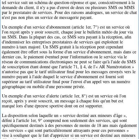
tel service suit un schéma de question-réponse et que, consécutivement à la
demande du client, il n'y a pas d'envoi de deux ou plusieurs SMS ou MMS
par le prestataire de services. Pour des raisons analogues, un service de chat
n'est pas non plus un service de messagerie payant.
Un exemple d'un service d'abonnement (article 1er, 7°) est un service où
l'on reçoit après y avoir souscrit, chaque jour le bulletin météo du jour via
un SMS. Dans la plupart des cas, ce SMS sera payant à la réception, afin
d'indemniser les entreprises prestataires de services qui exploitent le
numéro à taux majoré. Un SMS gratuit à la réception peut cependant
également être offert sous la forme d'un service d'abonnement, mais dans ce
dernier cas, le paiement éventuel pour l'information ou le service via le
réseau de communications électroniques ne peut se faire qu'à l'aide du SMS
de souscription étant donné que l'article 71, § 4, de l'« AR Numérotation »
n'autorise pas que le tarif utilisateur final pour les messages envoyés vers le
numéro payant à l'aide duquel le service d'abonnement est fourni soit
supérieur au tarif utilisateur final pour l'envoi d'un appel vers un numéro
géographique ou mobile d'une personne privée.
Un exemple d'un service d'alerte (article 1er, 8°) est un service où l'on
reçoit, après y avoir souscrit, un message à chaque fois qu'un but est
marqué lors d'une épreuve sportive dont on est supporter.
La disposition selon laquelle un « service destiné aux mineurs d'âge »,
défini à l'article 1er, 9° comprend non seulement des services, qui sont
spécifiquement destinés à des personnes de moins de 18 ans mais également
des services « qui sont particulièrement attrayants pour ces personnes »
vise à souligner que le fait d'apprécier si un service est destiné aux mineurs