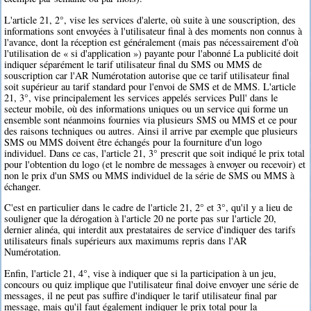
L'article 21, 2°, vise les services d'alerte, où suite à une souscription, des
informations sont envoyées à l'utilisateur final à des moments non connus à
l'avance, dont la réception est généralement (mais pas nécessairement d'où
l'utilisation de « si d'application ») payante pour l'abonné La publicité doit
indiquer séparément le tarif utilisateur final du SMS ou MMS de
souscription car l'AR Numérotation autorise que ce tarif utilisateur final
soit supérieur au tarif standard pour l'envoi de SMS et de MMS. L'article
21, 3°, vise principalement les services appelés services Pull' dans le
secteur mobile, où des informations uniques ou un service qui forme un
ensemble sont néanmoins fournies via plusieurs SMS ou MMS et ce pour
des raisons techniques ou autres. Ainsi il arrive par exemple que plusieurs
SMS ou MMS doivent être échangés pour la fourniture d'un logo
individuel. Dans ce cas, l'article 21, 3° prescrit que soit indiqué le prix total
pour l'obtention du logo (et le nombre de messages à envoyer ou recevoir) et
non le prix d'un SMS ou MMS individuel de la série de SMS ou MMS à
échanger.
C'est en particulier dans le cadre de l'article 21, 2° et 3°, qu'il y a lieu de
souligner que la dérogation à l'article 20 ne porte pas sur l'article 20,
dernier alinéa, qui interdit aux prestataires de service d'indiquer des tarifs
utilisateurs finals supérieurs aux maximums repris dans l'AR
Numérotation.
Enfin, l'article 21, 4°, vise à indiquer que si la participation à un jeu,
concours ou quiz implique que l'utilisateur final doive envoyer une série de
messages, il ne peut pas suffire d'indiquer le tarif utilisateur final par
message, mais qu'il faut également indiquer le prix total pour la