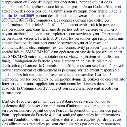
d'application du Code d'éthique aux opérateurs, pour ce qui est de la
collaboration à l'enquête sur une infraction présumée au Code d'éthique et
l'exécution des décisions de la Commission d'éthique (voir article 30 de la
loi du 18 mai 2009
portant des dispositions diverses en matière de
communications électroniques). Les données devant être collectées
conformément à l'article 3, 1°, 4° et 5°, doivent avoir trait à la personne ou
aux personnes qui, dans la chaîne de parties actives derrière un numéro
payant attribué à un opérateur, exploite(nt) un service payant. Un exemple
de personnes visées à l'article 3, 3°, sont les personnes qui remplissent une
simple fonction de transport entre le service payant et le réseau de
communications électroniques (ex. un "connectivity provider" pur, étant une
société liée au SMSC/MMSC d'un opérateur en vue de la possibilité de tri
des SMS/MMS entre le prestataire de services, l'opérateur et l'utilisateur
final). L'obligation de l'article 3 vise à autoriser, en cas de plainte ou
d'infraction présumée, la Commission d'éthique ou son secrétariat à pouvoir
trouver rapidement et efficacement la personne véritablement responsable
ainsi que les informations de base sur elle et son service. L'article 3
n'empêche pas les opérateurs ou un groupe donné de ceux-ci de créer un site
Internet ou une autre application, mentionnant les données demandées et
auxquels la Commission d'éthique et son secrétariat puissent accéder en
permanence.
L'article 4 requiert qu'en tant que prestataire de services, l'on doive
également déjà disposer d'un minimum d'informations lorsqu'on met en
service un numéro payant ou que l'on fait la promotion d'un service payant.
Pour l'application de l'article 4, il est souligné que seules les affirmations
qui ont l'ambition d'être « factuelles » doivent être étayées par des preuves.
Ces affirmations factuelles peuvent être illustrées par des cours boursiers,