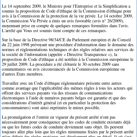
Le 14 septembre 2009, le Ministre pour l'Entreprise et la Simplification a
soumis la proposition de Code d'éthique de la Commission d'éthique pour
avis à la Commission de la protection de la vie privée. Le 14 octobre 2009,
la Commission Vie Privée a émis un avis favorable (avis n° 26/2009),
moyennant prise en compte de quelques remarques formulées dans l'avis.
L'arrêté qui Vous est soumis tient compte de ces remarques.
Sur la base de la Directive 98/34/CE du Parlement européen et du Conseil
du 22 juin 1998 prévoyant une procédure d'information dans le domaine des
normes et réglementations techniques et des règles relatives aux services de
la société de l'information (appelée « Directive Transparence »), la
proposition de Code d'éthique a été notifiée à la Commission européenne le
29 juillet 2009. La procédure a été clôturée le 30 octobre 2009 sans
commentaires ou avis circonstanciés de la Commission européenne ou
d'autres Etats membres.
Travailler avec un Code d'éthique réglementaire présente entre autres
comme avantage que l'applicabilité des mêmes règles à tous les acteurs qui
offrent des services payants via des réseaux de communications
électroniques à l'aide de numéros payants belges est garantie et que des
considérations d'intérêt général (et en particulier la protection des
consommateurs) sont ainsi exprimées le mieux possible.
La promulgation et l'entrée en vigueur du présent arrêté n'ont pas
nécessairement pour conséquence que les codes de conduite existants déjà
ou que les futurs codes de conduite deviennent sans objet. Ils peuvent
toujours aller plus loin que les règles minimums fixées par le présent arrêté
et/ou définir des règles pratiques qui développent plus en détail, là où c'est