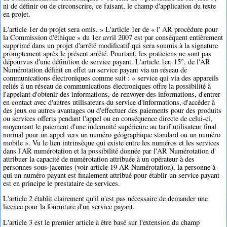
ni de définir ou de circonscrire, ce faisant, le champ d'application du texte
en projet.
L'article 1er du projet sera omis. » L'article 1er de « l' AR procédure pour
la Commission d'éthique » du 1er avril 2007 est par conséquent entièrement
supprimé dans un projet d'arrêté modificatif qui sera soumis à la signature
promptement après le présent arrêté. Pourtant, les praticiens ne sont pas
dépourvus d'une définition de service payant. L'article 1er, 15°, de l'AR
Numérotation définit en effet un service payant via un réseau de
communications électroniques comme suit : « service qui via des appareils
reliés à un réseau de communications électroniques offre la possibilité à
l'appelant d'obtenir des informations, de renvoyer des informations, d'entrer
en contact avec d'autres utilisateurs du service d'informations, d'accéder à
des jeux ou autres avantages ou d'effectuer des paiements pour des produits
ou services offerts pendant l'appel ou en conséquence directe de celui-ci,
moyennant le paiement d'une indemnité supérieure au tarif utilisateur final
normal pour un appel vers un numéro géographique standard ou un numéro
mobile ». Vu le lien intrinsèque qui existe entre les numéros et les services
dans l'AR numérotation et la possibilité donnée par l'AR Numérotation d'
attribuer la capacité de numérotation attribuée à un opérateur à des
personnes sous-jacentes (voir article 19 AR Numérotation), la personne à
qui un numéro payant est finalement attribué pour établir un service payant
est en principe le prestataire de services.
L'article 2 établit clairement qu'il n'est pas nécessaire de demander une
licence pour la fourniture d'un service payant.
L'article 3 est le premier article à être basé sur l'extension du champ