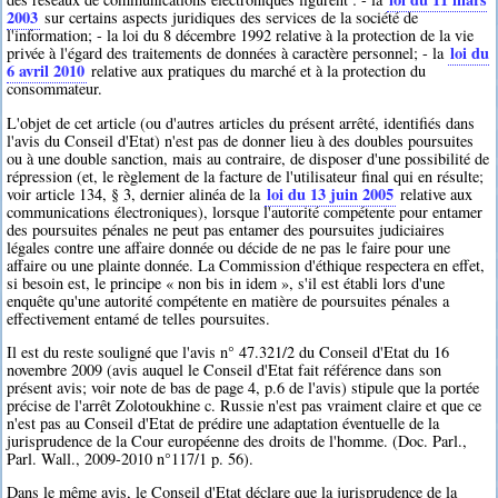
2003
sur certains aspects juridiques des services de la société de
l'information; - la loi du 8 décembre 1992 relative à la protection de la vie
loi du
privée à l'égard des traitements de données à caractère personnel; - la
6 avril 2010
relative aux pratiques du marché et à la protection du
consommateur.
L'objet de cet article (ou d'autres articles du présent arrêté, identifiés dans
l'avis du Conseil d'Etat) n'est pas de donner lieu à des doubles poursuites
ou à une double sanction, mais au contraire, de disposer d'une possibilité de
répression (et, le règlement de la facture de l'utilisateur final qui en résulte;
loi du 13 juin 2005
voir article 134, § 3, dernier alinéa de la
relative aux
communications électroniques), lorsque l'autorité compétente pour entamer
des poursuites pénales ne peut pas entamer des poursuites judiciaires
légales contre une affaire donnée ou décide de ne pas le faire pour une
affaire ou une plainte donnée. La Commission d'éthique respectera en effet,
si besoin est, le principe « non bis in idem », s'il est établi lors d'une
enquête qu'une autorité compétente en matière de poursuites pénales a
effectivement entamé de telles poursuites.
Il est du reste souligné que l'avis n° 47.321/2 du Conseil d'Etat du 16
novembre 2009 (avis auquel le Conseil d'Etat fait référence dans son
présent avis; voir note de bas de page 4, p.6 de l'avis) stipule que la portée
précise de l'arrêt Zolotoukhine c. Russie n'est pas vraiment claire et que ce
n'est pas au Conseil d'Etat de prédire une adaptation éventuelle de la
jurisprudence de la Cour européenne des droits de l'homme. (Doc. Parl.,
Parl. Wall., 2009-2010 n°117/1 p. 56).
Dans le même avis, le Conseil d'Etat déclare que la jurisprudence de la