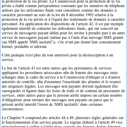
la protection de la vie privée. La Commission pour la protection de la vie
privée a établi comme jurisprudence constante que les numéros de téléphone
utilisés par les utilisateurs finals sont considérés comme des données à
caractère personnel au sens de la loi du 8 décembre 1992 relative à la
protection de la vie privée et à l'égard des traitements de données à caractère
personnel. En application des dispositions de l'article 42, il est par exemple
également interdit de contacter les utilisateurs finals, qui ont souscrit un
service de messagerie payant défini pour les inviter à prendre part à un autre
service de messagerie payant (même pas à l'aide d'un message SMS gratuit
(un SMS appelé 'SMS incitatif')), s'ils n'ont pas donné leur consentement
formel, préalable et informé.
Cette pratique n'est plus du tout autorisée pour la désinscription à un
service.
Le but de l'article 43 est entre autres que les prestataires de services
appliquent les procédures nécessaires afin de fournir des messages texte
échangés dans le cadre du service à la Commission d'éthique et à d'autres
autorités de contrôle, afin d'examiner l'exactitude des plaintes et le respect
des exigences légales. Les messages non payants doivent également être
sauvegardés et figurer dans les listes de trafic et de contenu du prestataire de
services, entre autres parce que le présent arrêté impose un certain nombre
d'obligations pour envoyer des messages non payants ou parce que le
présent arrêté interdit l'envoi de 'SMS incitatifs' dans certaines
circonstances.
Le Chapitre 9 comprend,des articles 44 à 49, plusieurs règles générales sur
le fonctionnement d'un service payant. Le régime élaboré à l'article 49 vise
principalement à veiller à l'utilisation correcte des fameux dialers Internet.