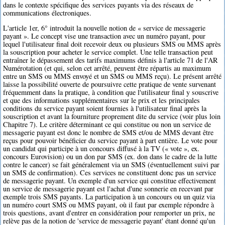
dans le contexte spécifique des services payants via des réseaux de
communications électroniques.
L'article 1er, 6° introduit la nouvelle notion de « service de messagerie
payant ». Le concept vise une transaction avec un numéro payant, pour
lequel l'utilisateur final doit recevoir deux ou plusieurs SMS ou MMS après
la souscription pour acheter le service complet. Une telle transaction peut
entraîner le dépassement des tarifs maximums définis à l'article 71 de l'AR
Numérotation (et qui, selon cet arrêté, peuvent être répartis au maximum
entre un SMS ou MMS envoyé et un SMS ou MMS reçu). Le présent arrêté
laisse la possibilité ouverte de poursuivre cette pratique de vente survenant
fréquemment dans la pratique, à condition que l'utilisateur final y souscrive
et que des informations supplémentaires sur le prix et les principales
conditions du service payant soient fournies à l'utilisateur final après la
souscription et avant la fourniture proprement dite du service (voir plus loin
Chapitre 7). Le critère déterminant ce qui constitue ou non un service de
messagerie payant est donc le nombre de SMS et/ou de MMS devant être
reçus pour pouvoir bénéficier du service payant à part entière. Le vote pour
un candidat qui participe à un concours diffusé à la TV (« vote », ex.
concours Eurovision) ou un don par SMS (ex. don dans le cadre de la lutte
contre le cancer) se fait généralement via un SMS (éventuellement suivi par
un SMS de confirmation). Ces services ne constituent donc pas un service
de messagerie payant. Un exemple d'un service qui constitue effectivement
un service de messagerie payant est l'achat d'une sonnerie en recevant par
exemple trois SMS payants. La participation à un concours ou un quiz via
un numéro court SMS ou MMS payant, où il faut par exemple répondre à
trois questions, avant d'entrer en considération pour remporter un prix, ne
relève pas de la notion de 'service de messagerie payant' étant donné qu'un