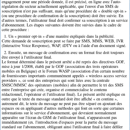
engagement pour une période donnée, il est précisé, en ligne avec l'auto-
régulation du secteur actuellement applicable, que l'envoi d'un SMS de
souscription n'est pas suffisant, mais qu'une procédure de « double opt-in »
(ou une procédure de confirmation de la souscription) doit être suivie. En
d'autres termes, l'utilisateur final doit confirmer sa souscription à un service
d'abonnement. Les étapes suivantes doivent être suivies dans le cadre de
cette procédure :
1. Un « premier opt-in » d'une manière expliquée dans la publicité.
Cette demande de souscription peut se faire par SMS, MMS, WEB, IVR
(Interactive Voice Response), WAP, iDTV ou à l'aide d'un document signé.
2. Ensuite, un message de confirmation avec un format fixe doit toujours
être envoyé à l'utilisateur final.
Le format déterminé dans le présent arrêté a été repris des directives GOF,
mise à jour 1/2008, établi par le GOF (association des trois opérateurs
mobiles en Belgique) et le Forum WASP (association d'un certain nombre
de fournisseurs importants communément appelés « wireless access service
providers », ce sont des entreprises qui sont liées avec la centrale
SMSC/MMSC des opérateurs (mobiles) afin de permettre le tri des SMS
entre l'entreprise qui crée, organise et commercialise le contenu
rédactionnel, l'opérateur et l'utilisateur final). Le présent arrêté explique en
outre que le texte du message standard doit être affiché « en continu »,
autrement dit, le texte du message ne peut pas être séparé en ajoutant des
espaces ou en appliquant d'autres méthodes qui font en sorte que certaines
informations sur le service d'abonnement, qui devraient normalement
apparaître sur l'écran du GSM de l'utilisateur final, n'apparaissent pas
immédiatement (ex. l'introduction d'espaces pour la partie du message
standard sur l'abonnement, obligeant ainsi l'utilisateur final à faire défiler