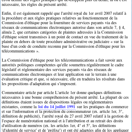
nécessaire, les règles du présent arrêté.
Enfin, il est également rappelé que l'arrêté royal du 1er avril 2007 relatif à
la procédure et aux règles pratiques relatives au fonctionnement de la
Commission d'éthique pour la fourniture de services payants via des
réseaux de communications électroniques autorise dans son article 7, § 4,
alinéa 2, que certaines catégories de plaintes adressées à la Commission
d'éthique soient transmises à un point de contact en vue du traitement de la
plainte en dehors de toute procédure administrative ou judiciaire « sur la
base d'un code de conduite reconnu par la Commission d'éthique pour les
télécommunications ».
La Commission d'éthique pour les télécommunications a fait savoir aux
autorités politiques compétentes qu'elle soumettra régulièrement le cadre
législatif et réglementaire des services payants via des réseaux de
communications électroniques et leur application sur le terrain à une
évaluation critique et que, si nécessaire, elle en traduira les résultats dans
les propositions d'adaptation qui s'imposent.
Commentaire article par article L'article 1er donne quelques définitions
nécessaires à une bonne compréhension du présent arrêté. La plupart de ces
définitions étaient issues de dispositions légales ou réglementaires
loi du 14 juillet 1991
existantes, comme la
sur les pratiques du commerce
et sur l'information et la protection du consommateur (ex. article 1er, 3°,
définition de publicité), l'arrêté royal du 27 avril 2007 relatif à la gestion de
l'espace de numérotation national et à l'attribution et au retrait des droits
d'utilisation de numéros (ex. les articles 1er, 4° et 5°, les définitions
'd'identité de service' et de 'préfixe') et ont été adaptées afin de les appliquer