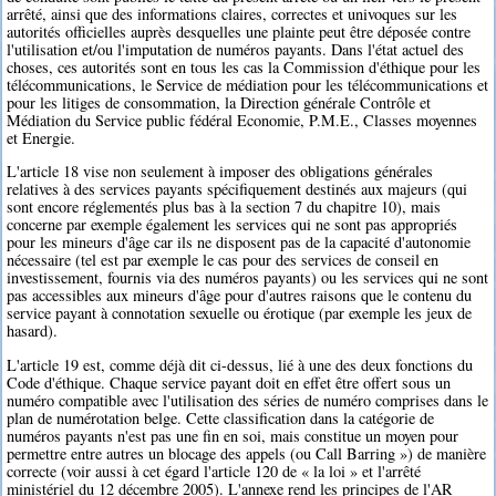
arrêté, ainsi que des informations claires, correctes et univoques sur les
autorités officielles auprès desquelles une plainte peut être déposée contre
l'utilisation et/ou l'imputation de numéros payants. Dans l'état actuel des
choses, ces autorités sont en tous les cas la Commission d'éthique pour les
télécommunications, le Service de médiation pour les télécommunications et
pour les litiges de consommation, la Direction générale Contrôle et
Médiation du Service public fédéral Economie, P.M.E., Classes moyennes
et Energie.
L'article 18 vise non seulement à imposer des obligations générales
relatives à des services payants spécifiquement destinés aux majeurs (qui
sont encore réglementés plus bas à la section 7 du chapitre 10), mais
concerne par exemple également les services qui ne sont pas appropriés
pour les mineurs d'âge car ils ne disposent pas de la capacité d'autonomie
nécessaire (tel est par exemple le cas pour des services de conseil en
investissement, fournis via des numéros payants) ou les services qui ne sont
pas accessibles aux mineurs d'âge pour d'autres raisons que le contenu du
service payant à connotation sexuelle ou érotique (par exemple les jeux de
hasard).
L'article 19 est, comme déjà dit ci-dessus, lié à une des deux fonctions du
Code d'éthique. Chaque service payant doit en effet être offert sous un
numéro compatible avec l'utilisation des séries de numéro comprises dans le
plan de numérotation belge. Cette classification dans la catégorie de
numéros payants n'est pas une fin en soi, mais constitue un moyen pour
permettre entre autres un blocage des appels (ou Call Barring ») de manière
correcte (voir aussi à cet égard l'article 120 de « la loi » et l'arrêté
ministériel du 12 décembre 2005). L'annexe rend les principes de l'AR