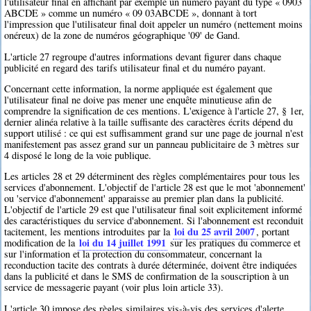
l'utilisateur final en affichant par exemple un numéro payant du type « 0903
ABCDE » comme un numéro « 09 03ABCDE », donnant à tort
l'impression que l'utilisateur final doit appeler un numéro (nettement moins
onéreux) de la zone de numéros géographique '09' de Gand.
L'article 27 regroupe d'autres informations devant figurer dans chaque
publicité en regard des tarifs utilisateur final et du numéro payant.
Concernant cette information, la norme appliquée est également que
l'utilisateur final ne doive pas mener une enquête minutieuse afin de
comprendre la signification de ces mentions. L'exigence à l'article 27, § 1er,
dernier alinéa relative à la taille suffisante des caractères écrits dépend du
support utilisé : ce qui est suffisamment grand sur une page de journal n'est
manifestement pas assez grand sur un panneau publicitaire de 3 mètres sur
4 disposé le long de la voie publique.
Les articles 28 et 29 déterminent des règles complémentaires pour tous les
services d'abonnement. L'objectif de l'article 28 est que le mot 'abonnement'
ou 'service d'abonnement' apparaisse au premier plan dans la publicité.
L'objectif de l'article 29 est que l'utilisateur final soit explicitement informé
des caractéristiques du service d'abonnement. Si l'abonnement est reconduit
loi du 25 avril 2007
tacitement, les mentions introduites par la
, portant
loi du 14 juillet 1991
modification de la
sur les pratiques du commerce et
sur l'information et la protection du consommateur, concernant la
reconduction tacite des contrats à durée déterminée, doivent être indiquées
dans la publicité et dans le SMS de confirmation de la souscription à un
service de messagerie payant (voir plus loin article 33).
L'article 30 impose des règles similaires vis-à-vis des services d'alerte.