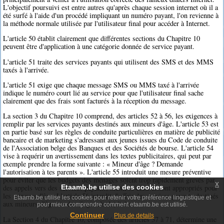
L'objectif poursuivi est entre autres qu'après chaque session internet où il a
été surfé à l'aide d'un procédé impliquant un numéro payant, l'on revienne à
la méthode normale utilisée par l'utilisateur final pour accéder à Internet.
L'article 50 établit clairement que différentes sections du Chapitre 10
peuvent être d'application à une catégorie donnée de service payant.
L'article 51 traite des services payants qui utilisent des SMS et des MMS
taxés à l'arrivée.
L'article 51 exige que chaque message SMS ou MMS taxé à l'arrivée
indique le numéro court lié au service pour que l'utilisateur final sache
clairement que des frais sont facturés à la réception du message.
La section 3 du Chapitre 10 comprend, des articles 52 à 56, les exigences à
remplir par les services payants destinés aux mineurs d'âge. L'article 53 est
en partie basé sur les règles de conduite particulières en matière de publicité
bancaire et de marketing s'adressant aux jeunes issues du Code de conduite
de l'Association belge des Banques et des Sociétés de bourse. L'article 54
vise à requérir un avertissement dans les textes publicitaires, qui peut par
exemple prendre la forme suivante : « Mineur d'âge ? Demande
l'autorisation à tes parents ». L'article 55 introduit une mesure préventive
pour éviter que les budgets des ménages soient trop rapidement grevés par
x
Etaamb.be utilise des cookies
des appels vers des services payants, même si ceux-ci sont appropriés pour
les mineurs d'âge. L'article 56 interdit d'offrir des services payants destinés
Etaamb.be utilise les cookies pour retenir votre préférence linguistique et
aux mineurs d'âge via des (logiciels de)dialers.
pour mieux comprendre comment etaamb.be est utilisé.
Continuer
Plus de details
La Section 4 du Chapitre 10, composée des articles 57 à 71, détermine une