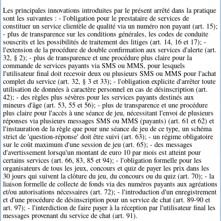
Les principales innovations introduites par le présent arrêté dans la pratique
sont les suivantes : - l'obligation pour le prestataire de services de
constituer un service clientèle de qualité via un numéro non payant (art. 15);
- plus de transparence sur les conditions générales, les codes de conduite
souscrits et les possibilités de traitement des litiges (art. 14, 16 et 17); -
l'extension de la procédure de double confirmation aux services d'alerte (art.
32, § 2); - plus de transparence et une procédure plus claire pour la
commande de services payants via SMS ou MMS, pour lesquels
l'utilisateur final doit recevoir deux ou plusieurs SMS ou MMS pour l'achat
complet du service (art. 32, § 3 et 33); - l'obligation explicite d'arrêter toute
utilisation de données à caractère personnel en cas de désinscription (art.
42); - des règles plus sévères pour les services payants destinés aux
mineurs d'âge (art. 53, 55 et 56); - plus de transparence et une procédure
plus claire pour l'accès à une séance de jeu, nécessitant l'envoi de plusieurs
réponses via plusieurs messages SMS ou MMS (payants) (art. 61 et 62) et
l'instauration de la règle que pour une séance de jeu de ce type, un schéma
strict de 'question-réponse' doit être suivi (art. 63); - un régime obligatoire
sur le coût maximum d'une session de jeu (art. 65); - des messages
d'avertissement lorsqu'un montant de euro 10 par mois est atteint pour
certains services (art. 66, 83, 85 et 94); - l'obligation formelle pour les
organisateurs de tous les jeux, concours et quiz de payer les prix dans les
30 jours qui suivent la clôture du jeu, du concours ou du quiz (art. 70); - la
liaison formelle de collecte de fonds via des numéros payants aux agréations
et/ou autorisations nécessaires (art. 72); - l'introduction d'un enregistrement
et d'une procédure de désinscription pour un service de chat (art. 89-90 et
art. 97); - l'interdiction de faire payer à la réception par l'utilisateur final les
messages provenant du service de chat (art. 91).