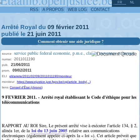
^
-
FR
NL
RSS
A PROPOS
WEB LOG
CONTACT
Arrêté Royal du
09
février
2011
publié le
21
juin
2011
Comment obtenir une aide juridique ?
service public federal economie, p.m.e., classes moyennes et energie
source
2011011190
numac
21/06/2011
pub.
09/02/2011
prom.
ELI
eli/arrete/2011/02/09/2011011190/moniteur
moniteur
https://www.ejustice.just.fgov.be/cgi/article_body(...)
liens
Conseil d'État (chrono)
9 FEVRIER 2011. - Arrêté royal établissant le Code d'éthique pour les
télécommunications
RAPPORT AU ROI Sire, Le présent arrêté vise à exécuter l'article 134, § 2,
loi du 13 juin 2005
alinéa 1er, de la
relative aux communications
électroniques (également appelée ci-après la « loi »). Cet article prévoit que