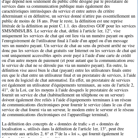
d'âge dépend non seulement du public cible désigné par le prestataire de
services dans sa communication publique mais également des
caractéristiques intrinsèques du service et entre autres du critère
déterminant si en définitive, un service donné n'attire pas essentiellement un
public de moins de 18 ans. Pour le reste, la définition est une reprise
littérale de la définition au point C.1.1. des directives GOF pour les services
SMS/MMS/LBS. Le service de chat, défini à l'article 1er, 12°, vise
uniquement les services de chat qui ont lieu via un numéro payant ou après
l'enregistrement de l'utilisateur final à l'aide d'un appel ou d'un message
vers un numéro payant. Un service de chat au sens du présent arrêté ne vise
donc pas les services de chat gratuits sur Internet ou les services de chat qui
sont uniquement accessibles après avoir payé à l'aide d'une carte de crédit
ou d'un autre moyen de paiement (et pour autant que la communication avec
le service de chat ne se déroule pas via un numéro payant). En outre, la
définition vise aussi bien le chat (payant) entre les utilisateurs finals entre
eux que le chat entre un utilisateur final et un prestataire de services, à l'aide
ou non du logiciel de chat automatisé. En effet, un prestataire de services
est également un utilisateur d'équipements terminaux, au sens de l'article 2,
41°, de la Loi, car les moyens à l'aide desquels le prestataire de services
fournit un service de chat (habituellement un téléphone ou un serveur)
doivent également être reliés à l'aide d'équipements terminaux à un réseau
de communications électroniques pour fournir le service (dans le cas d'un
service de chat fourni via un serveur, le modem entre le serveur et le réseau
de communications électroniques est l'appareillage terminal).
La définition des concepts de « données de trafic » et « données de
localisation », utilisés dans la définition de l'article 1er, 13°, peut être
retrouvée aux articles 2, 6° et 7°de la « loi », qui fournit également le