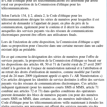
le Code d'éthique pour les télécommunications est déterminé par arrêté
royal sur proposition de la Commission d'éthique pour les
télécommunications.
Selon l'article 134, § 2, alinéa 2, le Code d'éthique pour les
télécommunications désigne les séries de numéros pour lesquelles il est
autorisé de demander à l'appelant de payer, en plus du prix de la
communication, également pour le contenu et il décrit les conditions
auxquelles des services payants via des réseaux de communications
électroniques peuvent être offerts aux utilisateurs finals.
Lors de l'exécution de cette disposition, la Commission d'éthique a opté
dans sa proposition pour s'inscrire dans une certaine mesure dans un cadre
existant déjà au préalable.
En ce qui concerne la désignation des séries de numéros pour l'offre de
services payants, la proposition de la Commission d'éthique se basait sur
les dispositions des articles 48, 50 et 71 de l'arrêté royal du 27 avril 2007
relatif à la gestion de l'espace de numérotation national et à l'attribution et
au retrait des droits d'utilisation de numéros, comme modifié par l'arrêté
royal du 24 mars 2009 (également appelé ci-après l'« AR Numérotation »)
Ces articles désignent les identités de service destinées à offrir des services
payants via des réseaux de communications électroniques. Ces articles
indiquent également (pour les numéros courts SMS et MMS, article 71
combiné aux articles 72 et 73) dans quelles conditions des opérateurs
peuvent demander des blocs de numéros payants (ou pour des numéros
courts SMS ou MMS, dans certains cas, des numéros individuels). Le
Code d'éthique pour les télécommunications veille maintenant à étendre les
règles susvisées aux personnes qui offrent des services payants via des