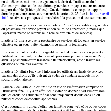
ou du télétexte, mais institue également le droit de l'utilisateur final
d'obtenir gratuitement les conditions générales sur papier ou sur un autre
support durable (fichier pdf, etc). Une définition du concept de support
loi du 6 avril
durable peut entre autres être retrouvée à l'article 2, 25,° de la
2010
relative aux pratiques du marché et à la protection du consommateur.
Les conditions générales, visées à l'article 14, sont les conditions générales
du prestataire du service payant et non celles de l'opérateur (à moins que
l'opérateur même ne remplisse le rôle de prestataire de services).
L'article 15 vise à ce que le prestataire de services ait toujours un service
clientèle ou en sous-traite néanmoins au moins la fourniture.
Le service clientèle doit être joignable à l'aide d'un numéro non payant et
l'utilisateur final doit, éventuellement après avoir parcouru un menu IVR,
avoir la possibilité d'être transféré à un interlocuteur, apte à traiter ses
questions ou plaintes éventuelles.
L'article 16, alinéa 1er, vise à informer les utilisateurs finals de services
payants des droits qu'ils puisent de codes de conduite auxquels ils ont
souscrit volontairement.
L'alinéa 2 de l'article 16 est institué en vue de l'information complète de
l'utilisateur final. Il y a en effet lieu d'éviter de donner à tort l'impression
que les droits de l'utilisateur final sont uniquement décrits dans un ou
plusieurs codes de conduite applicables.
C'est pourquoi il y a lieu d'offrir sur la même page web où le ou les codes
de conduite sont publiés le texte du présent arrêté ou un lien vers le présent