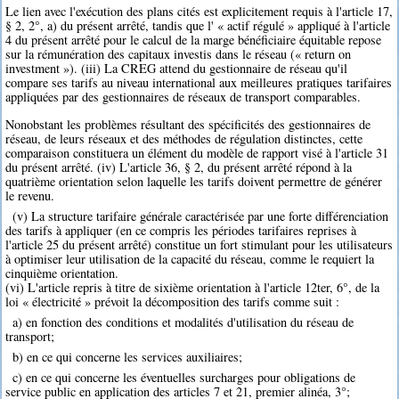
Le lien avec l'exécution des plans cités est explicitement requis à l'article 17,
§ 2, 2°, a) du présent arrêté, tandis que l' « actif régulé » appliqué à l'article
4 du présent arrêté pour le calcul de la marge bénéficiaire équitable repose
sur la rémunération des capitaux investis dans le réseau (« return on
investment »). (iii) La CREG attend du gestionnaire de réseau qu'il
compare ses tarifs au niveau international aux meilleures pratiques tarifaires
appliquées par des gestionnaires de réseaux de transport comparables.
Nonobstant les problèmes résultant des spécificités des gestionnaires de
réseau, de leurs réseaux et des méthodes de régulation distinctes, cette
comparaison constituera un élément du modèle de rapport visé à l'article 31
du présent arrêté. (iv) L'article 36, § 2, du présent arrêté répond à la
quatrième orientation selon laquelle les tarifs doivent permettre de générer
le revenu.
(v) La structure tarifaire générale caractérisée par une forte différenciation
des tarifs à appliquer (en ce compris les périodes tarifaires reprises à
l'article 25 du présent arrêté) constitue un fort stimulant pour les utilisateurs
à optimiser leur utilisation de la capacité du réseau, comme le requiert la
cinquième orientation.
(vi) L'article repris à titre de sixième orientation à l'article 12ter, 6°, de la
loi « électricité » prévoit la décomposition des tarifs comme suit :
a) en fonction des conditions et modalités d'utilisation du réseau de
transport;
b) en ce qui concerne les services auxiliaires;
c) en ce qui concerne les éventuelles surcharges pour obligations de
service public en application des articles 7 et 21, premier alinéa, 3°;