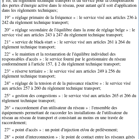
§ 1er, du règlement technique transport et du service pour la compensation
des pertes d'énergie active dans le réseau, pour autant qu'il soit d'application
dans les règlements techniques;
19° « réglage primaire de la fréquence » : le service visé aux articles 236 à
242 du règlement technique transport;
20° « réglage secondaire de l'équilibre dans la zone de réglage belge » : le
service visé aux articles 243 à 247 du règlement technique transport;
21° « service de black-start » : le service visé aux articles 261 à 264 du
règlement technique transport;
22° « le maintien et la restauration de l'équilibre individuel des
responsables d'accès » : le service fourni par le gestionnaire du réseau
conformément à l'article 157, § 2 du règlement technique transport;
23° « réserve tertiaire » : le service visé aux articles 249 à 256 du
règlement technique transport;
24° « réglage de la tension et de la puissance réactive » : le service visé
aux articles 257 à 260 du règlement technique transport;
25° « gestion des congestions » : le service visé aux articles 265 et 266 du
règlement technique transport;
26° « raccordement d'un utilisateur du réseau » : l'ensemble des
équipements permettant de raccorder les installations de l'utilisateur du
réseau au réseau de transport et consistant au moins en une travée de
raccordement;
27° « point d'accès » : un point d'injection et/ou de prélèvement;
28° « point d'interconnexion » : le point de contact entre les réseaux gérés