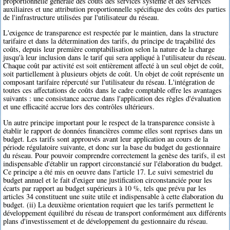
proportionnelle générale des coûts des services système et des services
auxiliaires et une attribution proportionnelle spécifique des coûts des parties
de l'infrastructure utilisées par l'utilisateur du réseau.
L'exigence de transparence est respectée par le maintien, dans la structure
tarifaire et dans la détermination des tarifs, du principe de traçabilité des
coûts, depuis leur première comptabilisation selon la nature de la charge
jusqu'à leur inclusion dans le tarif qui sera appliqué à l'utilisateur du réseau.
Chaque coût par activité est soit entièrement affecté à un seul objet de coût,
soit partiellement à plusieurs objets de coût. Un objet de coût représente un
composant tarifaire répercuté sur l'utilisateur du réseau. L'intégration de
toutes ces affectations de coûts dans le cadre comptable offre les avantages
suivants : une consistance accrue dans l'application des règles d'évaluation
et une efficacité accrue lors des contrôles ultérieurs.
Un autre principe important pour le respect de la transparence consiste à
établir le rapport de données financières comme elles sont reprises dans un
budget. Les tarifs sont approuvés avant leur application au cours de la
période régulatoire suivante, et donc sur la base du budget du gestionnaire
du réseau. Pour pouvoir comprendre correctement la genèse des tarifs, il est
indispensable d'établir un rapport circonstancié sur l'élaboration du budget.
Ce principe a été mis en oeuvre dans l'article 17. Le suivi semestriel du
budget annuel et le fait d'exiger une justification circonstanciée pour les
écarts par rapport au budget supérieurs à 10 %, tels que prévu par les
articles 34 constituent une suite utile et indispensable à cette élaboration du
budget. (ii) La deuxième orientation requiert que les tarifs permettent le
développement équilibré du réseau de transport conformément aux différents
plans d'investissement et de développement du gestionnaire du réseau.