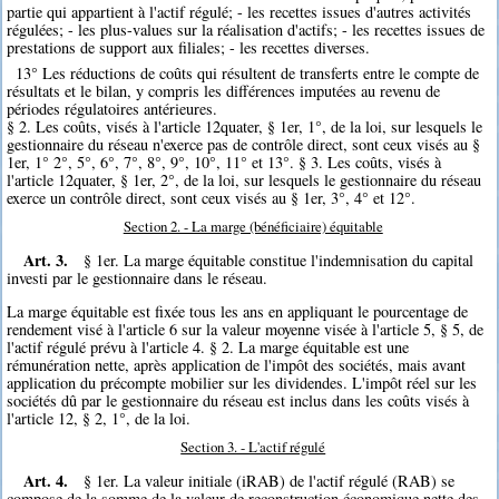
partie qui appartient à l'actif régulé; - les recettes issues d'autres activités
régulées; - les plus-values sur la réalisation d'actifs; - les recettes issues de
prestations de support aux filiales; - les recettes diverses.
13° Les réductions de coûts qui résultent de transferts entre le compte de
résultats et le bilan, y compris les différences imputées au revenu de
périodes régulatoires antérieures.
§ 2. Les coûts, visés à l'article 12quater, § 1er, 1°, de la loi, sur lesquels le
gestionnaire du réseau n'exerce pas de contrôle direct, sont ceux visés au §
1er, 1° 2°, 5°, 6°, 7°, 8°, 9°, 10°, 11° et 13°. § 3. Les coûts, visés à
l'article 12quater, § 1er, 2°, de la loi, sur lesquels le gestionnaire du réseau
exerce un contrôle direct, sont ceux visés au § 1er, 3°, 4° et 12°.
Section 2. - La marge (bénéficiaire) équitable
Art. 3.
§ 1er. La marge équitable constitue l'indemnisation du capital
investi par le gestionnaire dans le réseau.
La marge équitable est fixée tous les ans en appliquant le pourcentage de
rendement visé à l'article 6 sur la valeur moyenne visée à l'article 5, § 5, de
l'actif régulé prévu à l'article 4. § 2. La marge équitable est une
rémunération nette, après application de l'impôt des sociétés, mais avant
application du précompte mobilier sur les dividendes. L'impôt réel sur les
sociétés dû par le gestionnaire du réseau est inclus dans les coûts visés à
l'article 12, § 2, 1°, de la loi.
Section 3. - L'actif régulé
Art. 4.
§ 1er. La valeur initiale (iRAB) de l'actif régulé (RAB) se
compose de la somme de la valeur de reconstruction économique nette des