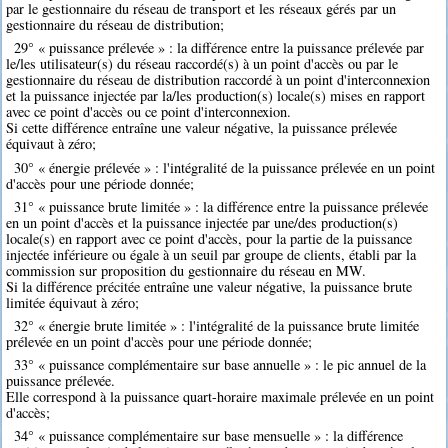
par le gestionnaire du réseau de transport et les réseaux gérés par un
gestionnaire du réseau de distribution;
29° « puissance prélevée » : la différence entre la puissance prélevée par
le/les utilisateur(s) du réseau raccordé(s) à un point d'accès ou par le
gestionnaire du réseau de distribution raccordé à un point d'interconnexion
et la puissance injectée par la/les production(s) locale(s) mises en rapport
avec ce point d'accès ou ce point d'interconnexion.
Si cette différence entraîne une valeur négative, la puissance prélevée
équivaut à zéro;
30° « énergie prélevée » : l'intégralité de la puissance prélevée en un point
d'accès pour une période donnée;
31° « puissance brute limitée » : la différence entre la puissance prélevée
en un point d'accès et la puissance injectée par une/des production(s)
locale(s) en rapport avec ce point d'accès, pour la partie de la puissance
injectée inférieure ou égale à un seuil par groupe de clients, établi par la
commission sur proposition du gestionnaire du réseau en MW.
Si la différence précitée entraîne une valeur négative, la puissance brute
limitée équivaut à zéro;
32° « énergie brute limitée » : l'intégralité de la puissance brute limitée
prélevée en un point d'accès pour une période donnée;
33° « puissance complémentaire sur base annuelle » : le pic annuel de la
puissance prélevée.
Elle correspond à la puissance quart-horaire maximale prélevée en un point
d'accès;
34° « puissance complémentaire sur base mensuelle » : la différence