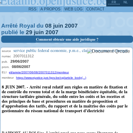
^
-
FR
NL
RSS
A PROPOS
WEB LOG
CONTACT
Arrêté Royal du
08
juin
2007
publié le
29
juin
2007
Comment obtenir une aide juridique ?
service public federal economie, p.m.e., classes moyennes et energie
source
2007011312
numac
29/06/2007
pub.
08/06/2007
prom.
ELI
eli/arrete/2007/06/08/2007011312/moniteur
moniteur
https://www.ejustice.just.fgov.be/cgi/article_body(...)
8 JUIN 2007. - Arrêté royal relatif aux règles en matière de fixation et
de contrôle du revenu total et de la marge bénéficiaire équitable, de la
structure tarifaire générale, du solde entre les coûts et les recettes et
des principes de base et procédures en matière de proposition et
d'approbation des tarifs, du rapport et de la maîtrise des coûts par le
gestionnaire du réseau national de transport d'électricité
RAPPORT AU ROI Sire, L'arrêté royal que nous avons l'honneur de