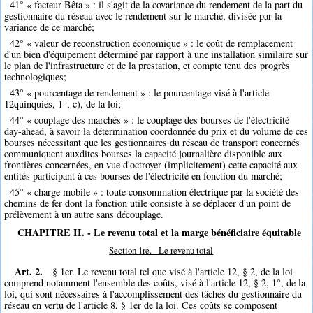
41° « facteur Bêta » : il s'agit de la covariance du rendement de la part du
gestionnaire du réseau avec le rendement sur le marché, divisée par la
variance de ce marché;
42° « valeur de reconstruction économique » : le coût de remplacement
d'un bien d'équipement déterminé par rapport à une installation similaire sur
le plan de l'infrastructure et de la prestation, et compte tenu des progrès
technologiques;
43° « pourcentage de rendement » : le pourcentage visé à l'article
12quinquies, 1°, c), de la loi;
44° « couplage des marchés » : le couplage des bourses de l'électricité
day-ahead, à savoir la détermination coordonnée du prix et du volume de ces
bourses nécessitant que les gestionnaires du réseau de transport concernés
communiquent auxdites bourses la capacité journalière disponible aux
frontières concernées, en vue d'octroyer (implicitement) cette capacité aux
entités participant à ces bourses de l'électricité en fonction du marché;
45° « charge mobile » : toute consommation électrique par la société des
chemins de fer dont la fonction utile consiste à se déplacer d'un point de
prélèvement à un autre sans découplage.
CHAPITRE II. - Le revenu total et la marge bénéficiaire équitable
Section 1re. - Le revenu total
Art. 2.
§ 1er. Le revenu total tel que visé à l'article 12, § 2, de la loi
comprend notamment l'ensemble des coûts, visé à l'article 12, § 2, 1°, de la
loi, qui sont nécessaires à l'accomplissement des tâches du gestionnaire du
réseau en vertu de l'article 8, § 1er de la loi. Ces coûts se composent