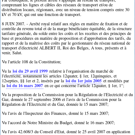
comprenant les lignes et câbles des réseaux de transport et/ou de
distribution locaux, régionaux, avec un niveau de tension compris entre 30
kV et 70 kV, qui ont une fonction de transport.
8 JUIN 2007. - Arrêté royal relatif aux règles en matière de fixation et de
contrôle du revenu total et de la marge bénéficiaire équitable, de la structure
tarifaire générale, du solde entre les coûts et les recettes et des principes de
base et procédures en matière de proposition et d'approbation des tarifs, du
rapport et de la maîtrise des coûts par le gestionnaire du réseau national de
transport d'électricité ALBERT II, Roi des Belges, A tous, présents et à
venir, Salut.
Vu l'article 108 de la Constitution;
loi du 29 avril 1999
Vu la
relative à l'organisation du marché de
l'électricité, notamment les articles 12quater, § 1er, 12quinquies, et
loi du 1er juin 2005
12septies, §§ 1er et 2, insérés par la
et modifiés par
loi du 16 mars 2007
la
en ce qui concerne l'article 12quater, § 1er, 1°;
Vu la proposition de la Commission pour la Régulation de l'Electricité et du
Gaz, donnée le 27 septembre 2006 et l'avis de la Commission pour la
Régulation de l'Electricité et du Gaz, donnée le 15 mars 2007;
Vu l'avis de l'Inspecteur des Finances, donné le 15 mars 2007;
Vu l'accord de Notre Ministre du Budget, donné le 16 mars 2007;
Vu l'avis 42.608/3 du Conseil d'Etat, donné le 25 avril 2007 en application