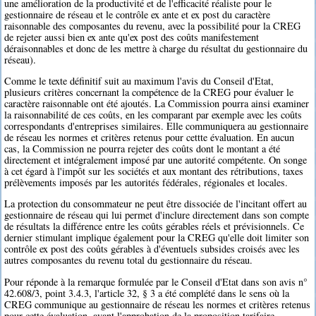
une amélioration de la productivité et de l'efficacité réaliste pour le
gestionnaire de réseau et le contrôle ex ante et ex post du caractère
raisonnable des composantes du revenu, avec la possibilité pour la CREG
de rejeter aussi bien ex ante qu'ex post des coûts manifestement
déraisonnables et donc de les mettre à charge du résultat du gestionnaire du
réseau).
Comme le texte définitif suit au maximum l'avis du Conseil d'Etat,
plusieurs critères concernant la compétence de la CREG pour évaluer le
caractère raisonnable ont été ajoutés. La Commission pourra ainsi examiner
la raisonnabilité de ces coûts, en les comparant par exemple avec les coûts
correspondants d'entreprises similaires. Elle communiquera au gestionnaire
de réseau les normes et critères retenus pour cettte évaluation. En aucun
cas, la Commission ne pourra rejeter des coûts dont le montant a été
directement et intégralement imposé par une autorité compétente. On songe
à cet égard à l'impôt sur les sociétés et aux montant des rétributions, taxes
prélèvements imposés par les autorités fédérales, régionales et locales.
La protection du consommateur ne peut être dissociée de l'incitant offert au
gestionnaire de réseau qui lui permet d'inclure directement dans son compte
de résultats la différence entre les coûts gérables réels et prévisionnels. Ce
dernier stimulant implique également pour la CREG qu'elle doit limiter son
contrôle ex post des coûts gérables à d'éventuels subsides croisés avec les
autres composantes du revenu total du gestionnaire du réseau.
Pour réponde à la remarque formulée par le Conseil d'Etat dans son avis n°
42.608/3, point 3.4.3, l'article 32, § 3 a été complété dans le sens où la
CREG communique au gestionnaire de réseau les normes et critères retenus
pour cette évaluation, avant l'approbation de la proposition tarifaire