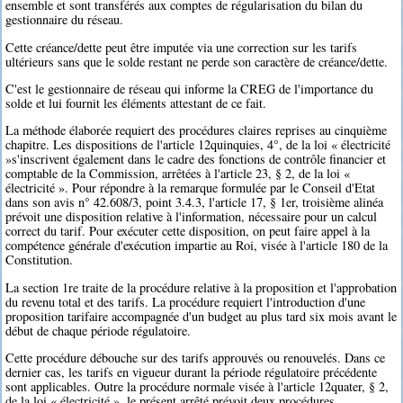
ensemble et sont transférés aux comptes de régularisation du bilan du
gestionnaire du réseau.
Cette créance/dette peut être imputée via une correction sur les tarifs
ultérieurs sans que le solde restant ne perde son caractère de créance/dette.
C'est le gestionnaire de réseau qui informe la CREG de l'importance du
solde et lui fournit les éléments attestant de ce fait.
La méthode élaborée requiert des procédures claires reprises au cinquième
chapitre. Les dispositions de l'article 12quinquies, 4°, de la loi « électricité
»s'inscrivent également dans le cadre des fonctions de contrôle financier et
comptable de la Commission, arrêtées à l'article 23, § 2, de la loi «
électricité ». Pour répondre à la remarque formulée par le Conseil d'Etat
dans son avis n° 42.608/3, point 3.4.3, l'article 17, § 1er, troisième alinéa
prévoit une disposition relative à l'information, nécessaire pour un calcul
correct du tarif. Pour exécuter cette disposition, on peut faire appel à la
compétence générale d'exécution impartie au Roi, visée à l'article 180 de la
Constitution.
La section 1re traite de la procédure relative à la proposition et l'approbation
du revenu total et des tarifs. La procédure requiert l'introduction d'une
proposition tarifaire accompagnée d'un budget au plus tard six mois avant le
début de chaque période régulatoire.
Cette procédure débouche sur des tarifs approuvés ou renouvelés. Dans ce
dernier cas, les tarifs en vigueur durant la période régulatoire précédente
sont applicables. Outre la procédure normale visée à l'article 12quater, § 2,
de la loi « électricité », le présent arrêté prévoit deux procédures