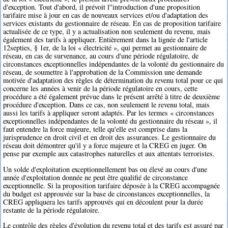
d'exception. Tout d'abord, il prévoit l''introduction d'une proposition
tarifaire mise à jour en cas de nouveaux services et/ou d'adaptation des
services existants du gestionnaire de réseau. En cas de proposition tarifaire
actualisée de ce type, il y a actualisation non seulement du revenu, mais
également des tarifs à appliquer. Entièrement dans la lignée de l'article
12septies, § 1er, de la loi « électricité », qui permet au gestionnaire de
réseau, en cas de survenance, au cours d'une période régulatoire, de
circonstances exceptionnelles indépendantes de la volonté du gestionnaire du
réseau, de soumettre à l'approbation de la Commission une demande
motivée d'adaptation des règles de détermination du revenu total pour ce qui
concerne les années à venir de la période régulatoire en cours, cette
procédure a été également prévue dans le présent arrêté à titre de deuxième
procédure d'exception. Dans ce cas, non seulement le revenu total, mais
aussi les tarifs à appliquer seront adaptés. Par les termes « circonstances
exceptionnelles indépendantes de la volonté du gestionnaire du réseau », il
faut entendre la force majeure, telle qu'elle est comprise dans la
jurisprudence en droit civil et en droit des assurances. Le gestionnaire du
réseau doit démontrer qu'il y a force majeure et la CREG en juger. On
pense par exemple aux catastrophes naturelles et aux attentats terroristes.
Un solde d'exploitation exceptionnellement bas ou élevé au cours d'une
année d'exploitation donnée ne peut être qualifié de circonstance
exceptionnelle. Si la proposition tarifaire déposée à la CREG accompagnée
du budget est approuvée sur la base de circonstances exceptionnelles, la
CREG appliquera les tarifs approuvés qui en découlent pour la durée
restante de la période régulatoire.
Le contrôle des règles d'évolution du revenu total et des tarifs est assuré par