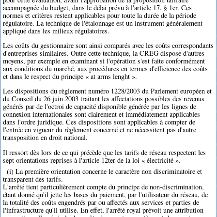
accompagnée du budget, dans le délai prévu à l'article 17, § 1er. Ces
normes et critères restent applicables pour toute la durée de la période
régulatoire. La technique de l'étalonnage est un instrument généralement
appliqué dans les milieux régulatoires.
Les coûts du gestionnaire sont ainsi comparés avec les coûts correspondants
d'entreprises similaires. Outre cette technique, la CREG dispose d'autres
moyens, par exemple en examinant si l'opération s'est faite conformément
aux conditions du marché, aux procédures en termes d'efficience des coûts
et dans le respect du principe « at arms lenght ».
Les dispositions du règlement numéro 1228/2003 du Parlement européen et
du Conseil du 26 juin 2003 traitant les affectations possibles des revenus
générés par de l'octroi de capacité disponible générée par les lignes de
connexion internationales sont clairement et immédiatement applicables
dans l'ordre juridique. Ces dispositions sont applicables à compter de
l'entrée en vigueur du règlement concerné et ne nécessitent pas d'autre
transposition en droit national.
Il ressort dès lors de ce qui précède que les tarifs de réseau respectent les
sept orientations reprises à l'article 12ter de la loi « électricité ».
(i) La première orientation concerne le caractère non discriminatoire et
transparent des tarifs.
L'arrêté tient particulièrement compte du principe de non-discrimination,
étant donné qu'il jette les bases du paiement, par l'utilisateur du réseau, de
la totalité des coûts engendrés par ou affectés aux services et parties de
l'infrastructure qu'il utilise. En effet, l'arrêté royal prévoit une attribution