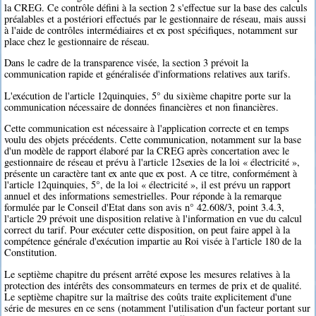
la CREG. Ce contrôle défini à la section 2 s'effectue sur la base des calculs
préalables et a postériori effectués par le gestionnaire de réseau, mais aussi
à l'aide de contrôles intermédiaires et ex post spécifiques, notamment sur
place chez le gestionnaire de réseau.
Dans le cadre de la transparence visée, la section 3 prévoit la
communication rapide et généralisée d'informations relatives aux tarifs.
L'exécution de l'article 12quinquies, 5° du sixième chapitre porte sur la
communication nécessaire de données financières et non financières.
Cette communication est nécessaire à l'application correcte et en temps
voulu des objets précédents. Cette communication, notamment sur la base
d'un modèle de rapport élaboré par la CREG après concertation avec le
gestionnaire de réseau et prévu à l'article 12sexies de la loi « électricité »,
présente un caractère tant ex ante que ex post. A ce titre, conformément à
l'article 12quinquies, 5°, de la loi « électricité », il est prévu un rapport
annuel et des informations semestrielles. Pour réponde à la remarque
formulée par le Conseil d'Etat dans son avis n° 42.608/3, point 3.4.3,
l'article 29 prévoit une disposition relative à l'information en vue du calcul
correct du tarif. Pour exécuter cette disposition, on peut faire appel à la
compétence générale d'exécution impartie au Roi visée à l'article 180 de la
Constitution.
Le septième chapitre du présent arrêté expose les mesures relatives à la
protection des intérêts des consommateurs en termes de prix et de qualité.
Le septième chapitre sur la maîtrise des coûts traite explicitement d'une
série de mesures en ce sens (notamment l'utilisation d'un facteur portant sur