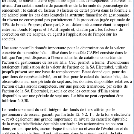
Ici aussi, le nouveau cadre régulatoire légal a des conséquences concrètes au
niveau d'un certain nombre de paramètres de la formule du pourcentage de
rendement : le calcul du facteur S (facteur de dette) prévu dans la formule a
été adapté pour les cas dans lesquels la structure financière du gestionnaire
du réseau ne correspond pas parfaitement à la proportion jugée optimale de
33% de Fonds Propres; d'une part, S est déterminé comme étant le rapport
entre les Fonds Propres et l'Actif régulé et, d'autre part, les facteurs de
correction ont été adaptés, eu égard à l'application de l'impôt sur les
sociétés.
Une autre nouvelle donnée importante pour la détermination de la valeur
concrète du paramètre bêta utilisé dans le modèle CAPM consiste dans le
fait que l'on peut disposer, à l'heure actuelle, de cotations concrètes de
l'action du gestionnaire de réseau Elia. Ceci permet, à terme, d'abandonner
totalement l'utilisation de la valeur de l'action de la SA Electrabel, utilisée
jusqu'à présent sur une base de remplacement. Etant donné que, pour des
questions de représentativité, on utilise, pour le calcul du facteur bêta, des
observations sur une période de sept ans, les données disponibles relatives à
l'action d'Elia seront complétées, sur une période transitoire, par celles de
l'action de la SA Electrabel, jusqu'à ce que les cotations d'Elia soient
disponibles sur une période de sept ans. Le bêta ne peut cependant être
inférieur à 0,30.
Le remboursement du coût intégral des fonds de tiers attirés par le
gestionnaire de réseau, garanti par l'article 12, § 2, 1°, de la loi « électricité
», revêt également une grande importance au niveau du caractère équitable
de la marge bénéficiaire équitable attribuée : les actionnaires ne courent
donc, en tant que tels, aucun risque financier au niveau de l'évolution et du
coût des fonds de tiers. Il est fait usage, dans le présent arrêté, du bêta