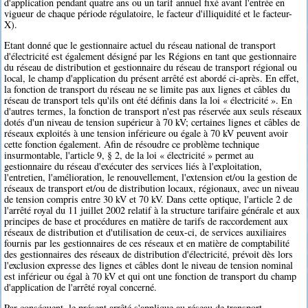
d'application pendant quatre ans ou un tarif annuel fixé avant l'entrée en
vigueur de chaque période régulatoire, le facteur d'illiquidité et le facteur-
X).
Etant donné que le gestionnaire actuel du réseau national de transport
d'électricité est également désigné par les Régions en tant que gestionnaire
du réseau de distribution et gestionnaire du réseau de transport régional ou
local, le champ d'application du présent arrêté est abordé ci-après. En effet,
la fonction de transport du réseau ne se limite pas aux lignes et câbles du
réseau de transport tels qu'ils ont été définis dans la loi « électricité ». En
d'autres termes, la fonction de transport n'est pas réservée aux seuls réseaux
dotés d'un niveau de tension supérieur à 70 kV; certaines lignes et câbles de
réseaux exploités à une tension inférieure ou égale à 70 kV peuvent avoir
cette fonction également. Afin de résoudre ce problème technique
insurmontable, l'article 9, § 2, de la loi « électricité » permet au
gestionnaire du réseau d'exécuter des services liés à l'exploitation,
l'entretien, l'amélioration, le renouvellement, l'extension et/ou la gestion de
réseaux de transport et/ou de distribution locaux, régionaux, avec un niveau
de tension compris entre 30 kV et 70 kV. Dans cette optique, l'article 2 de
l'arrêté royal du 11 juillet 2002 relatif à la structure tarifaire générale et aux
principes de base et procédures en matière de tarifs de raccordement aux
réseaux de distribution et d'utilisation de ceux-ci, de services auxiliaires
fournis par les gestionnaires de ces réseaux et en matière de comptabilité
des gestionnaires des réseaux de distribution d'électricité, prévoit dès lors
l'exclusion expresse des lignes et câbles dont le niveau de tension nominal
est inférieur ou égal à 70 kV et qui ont une fonction de transport du champ
d'application de l'arrêté royal concerné.
Par conséquent, le présent arrêté s'applique au réseau de transport,