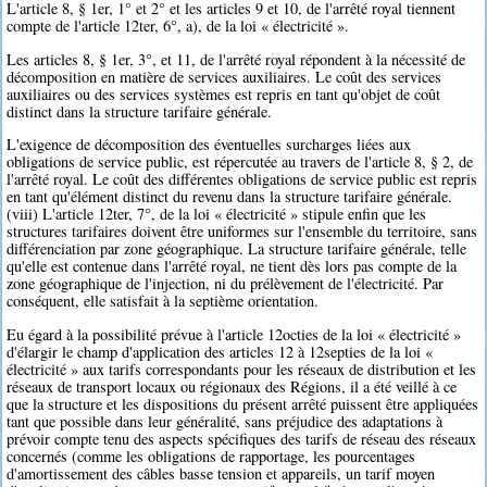
L'article 8, § 1er, 1° et 2° et les articles 9 et 10, de l'arrêté royal tiennent
compte de l'article 12ter, 6°, a), de la loi « électricité ».
Les articles 8, § 1er, 3°, et 11, de l'arrêté royal répondent à la nécessité de
décomposition en matière de services auxiliaires. Le coût des services
auxiliaires ou des services systèmes est repris en tant qu'objet de coût
distinct dans la structure tarifaire générale.
L'exigence de décomposition des éventuelles surcharges liées aux
obligations de service public, est répercutée au travers de l'article 8, § 2, de
l'arrêté royal. Le coût des différentes obligations de service public est repris
en tant qu'élément distinct du revenu dans la structure tarifaire générale.
(viii) L'article 12ter, 7°, de la loi « électricité » stipule enfin que les
structures tarifaires doivent être uniformes sur l'ensemble du territoire, sans
différenciation par zone géographique. La structure tarifaire générale, telle
qu'elle est contenue dans l'arrêté royal, ne tient dès lors pas compte de la
zone géographique de l'injection, ni du prélèvement de l'électricité. Par
conséquent, elle satisfait à la septième orientation.
Eu égard à la possibilité prévue à l'article 12octies de la loi « électricité »
d'élargir le champ d'application des articles 12 à 12septies de la loi «
électricité » aux tarifs correspondants pour les réseaux de distribution et les
réseaux de transport locaux ou régionaux des Régions, il a été veillé à ce
que la structure et les dispositions du présent arrêté puissent être appliquées
tant que possible dans leur généralité, sans préjudice des adaptations à
prévoir compte tenu des aspects spécifiques des tarifs de réseau des réseaux
concernés (comme les obligations de rapportage, les pourcentages
d'amortissement des câbles basse tension et appareils, un tarif moyen