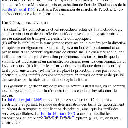
soumettre à votre Majesté est pris en exécution de l'article 12quinquies de la
loi du 29 avril 1999
relative à l'organisation du marché de l'électricité, ci-
après dénommée « loi « électricité » ».
L'arrêté royal précité vise à :
(i) clarifier les compétences et les procédures relatives à la méthodologie
de détermination et de contrôle des tarifs de réseau que le gestionnaire du
réseau national de transport d'électricité doit appliquer;
(ii) offrir la stabilité et la transparence requises en la matière par la directive
européenne en vigueur en fixant les règles à un horizon pluriannuel et ce,
par le biais d'une période régulatoire de quatre ans. Le caractère annuel des
tarifs ne permettait pas d'évolution programmée des tarifs, tandis que la
stabilité est précisément un paramètre nécessaire pour les consommateurs et
les opérateurs; (iii) limiter les efforts administratifs que demandaient les
tarifs pour une année; (iv) mettre en place la protection visée par la loi «
électricité » des intérêts des consommateurs en termes de prix et de qualité
des services par le biais de la méthodologie tarifaire;
(v) garantir au gestionnaire de réseau un revenu satisfaisant, en ce compris
une marge équitable pour la rémunération des capitaux investis dans le
réseau.
loi du 1er juin 2005
La
a modifié en ce sens l'article 12 de la loi «
électricité » et partant, le mode de détermination des tarifs de raccordement
au réseau de transport et d'utilisation de celui-ci, ainsi que les tarifs des
loi du 16 mars 2007
services auxiliaires. La
a ensuite modifié les
dispositions du deuxième alinéa de l'article 12quater, § 1er, 1°, de la loi «
électricité ».