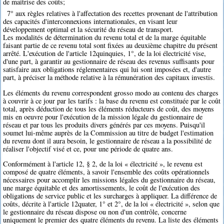
de maîtrise des coûts;
7° aux règles relatives à l'affectation des recettes provenant de l'attribution
des capacités d'interconnexions internationales, en visant leur
développement optimal et la sécurité du réseau de transport.
Les modalités de détermination du revenu total et de la marge équitable
faisant partie de ce revenu total sont fixées au deuxième chapitre du présent
arrêté. L'exécution de l'article 12quinquies, 1°, de la loi électricité vise,
d'une part, à garantir au gestionnaire de réseau des revenus suffisants pour
satisfaire aux obligations réglementaires qui lui sont imposées et, d'autre
part, à préciser la méthode relative à la rémunération des capitaux investis.
Les éléments du revenu correspondent grosso modo au contenu des charges
à couvrir à ce jour par les tarifs : la base du revenu est constituée par le coût
total, après déduction de tous les éléments réducteurs de coût, des moyens
mis en oeuvre pour l'exécution de la mission légale du gestionnaire de
réseau et par tous les produits divers générés par ces moyens. Puisqu'il
soumet lui-même auprès de la Commission au titre de budget l'estimation
du revenu dont il aura besoin, le gestionnaire de réseau a la possibilité de
réaliser l'objectif visé et ce, pour une période de quatre ans.
Conformément à l'article 12, § 2, de la loi « électricité », le revenu est
composé de quatre éléments, à savoir l'ensemble des coûts opérationnels
nécessaires pour accomplir les missions légales du gestionnaire du réseau,
une marge équitable et des amortissements, le coût de l'exécution des
obligations de service public et les surcharges à appliquer. La différence de
coûts, décrite à l'article 12quater, 1° et 2°, de la loi « électricité », selon que
le gestionnaire du réseau dispose ou non d'un contrôle, concerne
uniquement le premier des quatre éléments du revenu. La liste des éléments