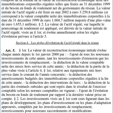
immobilisations corporelles régulées telles que fixées au 31 décembre 1999
et du besoin en fonds de roulement net du gestionnaire du réseau. La valeur
initiale de l'actif régulé a été fixée en mai 2002 à euro 3.259,8 millions (et
correspond à la valeur comptable nette des immobilisations corporelles à la
date du 31 décembre 1999 de euro 1.604,7 million majorée d'une plus-value
de euro 1.655,1 million). § 2. La valeur de l'actif régulé, sur laquelle le
pourcentage de rendement est appliqué, est dérivée de la valeur initiale de
l'actif régulé, visée au § 1er, et évolue annuellement selon les règles
d'évolution prévues à l'article 5.
Section 4. - Les règles d'évolution de l'actif régulé dans le temps
Art. 5.
§ 1er. La valeur de reconstruction économique initiale évolue
chaque année depuis le 1er janvier 2000 par : - l'ajout de tous les nouveaux
investissements de cette année, tant les investissements d'extension que les
investissements de remplacement; - la déduction de la valeur comptable
nette des mises hors service de cette année; - la déduction de la partie de la
plus-value visée à l'article 4, § 1er, relative aux équipements mis hors
service dans le courant de l'année concernée; - la déduction des
amortissements budgétés des immobilisations corporelles régulées à la fin
de cette année; - la déduction des interventions de tiers; - la déduction de la
partie des éventuels subsides qui sont repris dans le résultat de l'exercice
comptable selon les normes comptables en vigueur; - l'ajout de l'évolution
du besoin en fonds de roulement par rapport à la dernière valeur prise en
compte. § 2. Les investissements visés au § 1er sont ceux figurant dans les
plans de développement, les plans d'investissement ou les plans d'adaptation
approuvés, complétés par les investissements de remplacement,
investissements pour nouveaux raccordements et modifications