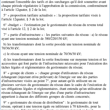
contenant l'ensemble des tarifs et des surcharges qu'il doit soumettre avant
chaque période régulatoire à l'approbation de la commission, conformément
à l'article 12quater, § 2 de la loi;
5° « proposition tarifaire actualisée » : la proposition tarifaire visée à
l'article 12quater, § 3 de la loi;
6° »budget » : l'estimation par le gestionnaire du réseau du revenu total
visé à l'article 12, § 2 de la loi;
7° « partie d'infrastructure » : les parties suivantes du réseau : a) le réseau
ayant une tension nominale de 380/220/150 kV;
b) les transformateurs dont la sortie possède une tension nominale de
70/36/30 kV;
c) le réseau ayant une tension nominale de 70/36/30 kV;
d) les transformateurs dont la sortie fonctionne sur moyenne tension et les
accessoires qui font partie de l'infrastructure nécessaire pour l'exécution des
tâches légales et réglementaires du gestionnaire du réseau;
8° « groupe de clients » : chaque groupe d'utilisateurs du réseau
échangeant (injectant et/ou prélevant) de l'énergie sur une des parties
d'infrastructure visées au point 7°, pour autant qu'ils utilisent un ou
plusieurs services du gestionnaire du réseau dans le cadre de l'exécution de
ses obligations légales et réglementaires, étant entendu qu'un utilisateur du
réseau échangeant de l'énergie sur plus d'une partie d'infrastructure
appartient à chacun des différents groupes de clients concernés;
9° « gestionnaire du réseau de distribution" : le gestionnaire de tout
réseau, opérant à une tension égale ou inférieure à 70 kilovolts, pour la