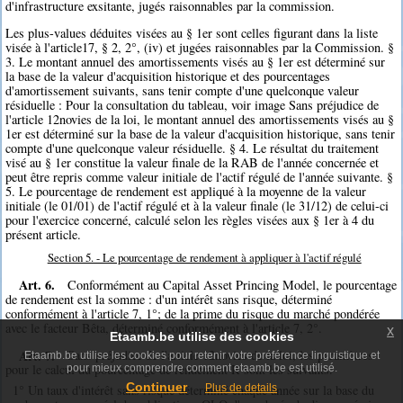
d'infrastructure exsitante, jugés raisonnables par la commission.
Les plus-values déduites visées au § 1er sont celles figurant dans la liste
visée à l'article17, § 2, 2°, (iv) et jugées raisonnables par la Commission. §
3. Le montant annuel des amortissements visés au § 1er est déterminé sur
la base de la valeur d'acquisition historique et des pourcentages
d'amortissement suivants, sans tenir compte d'une quelconque valeur
résiduelle : Pour la consultation du tableau, voir image Sans préjudice de
l'article 12novies de la loi, le montant annuel des amortissements visés au §
1er est déterminé sur la base de la valeur d'acquisition historique, sans tenir
compte d'une quelconque valeur résiduelle. § 4. Le résultat du traitement
visé au § 1er constitue la valeur finale de la RAB de l'année concernée et
peut être repris comme valeur initiale de l'actif régulé de l'année suivante. §
5. Le pourcentage de rendement est appliqué à la moyenne de la valeur
initiale (le 01/01) de l'actif régulé et à la valeur finale (le 31/12) de celui-ci
pour l'exercice concerné, calculé selon les règles visées aux § 1er à 4 du
présent article.
Section 5. - Le pourcentage de rendement à appliquer à l'actif régulé
Art. 6.
Conformément au Capital Asset Princing Model, le pourcentage
de rendement est la somme : d'un intérêt sans risque, déterminé
conformément à l'article 7, 1°; de la prime du risque du marché pondérée
avec le facteur Bêta, déterminé conformément à l'article 7, 2°.
x
Etaamb.be utilise des cookies
Art. 7.
Sans préjudice de l'article 12novies de la loi, les paramètres
Etaamb.be utilise les cookies pour retenir votre préférence linguistique et
pour le calcul du pourcentage de rendement R sont les suivants.
pour mieux comprendre comment etaamb.be est utilisé.
Continuer
Plus de details
1° Un taux d'intérêt sans risque déterminé chaque année sur la base du