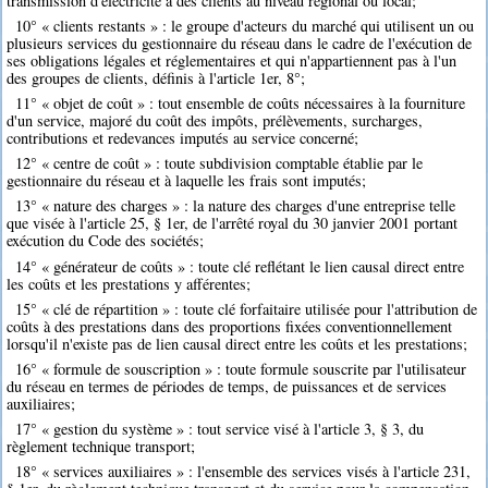
transmission d'électricité à des clients au niveau régional ou local;
10° « clients restants » : le groupe d'acteurs du marché qui utilisent un ou
plusieurs services du gestionnaire du réseau dans le cadre de l'exécution de
ses obligations légales et réglementaires et qui n'appartiennent pas à l'un
des groupes de clients, définis à l'article 1er, 8°;
11° « objet de coût » : tout ensemble de coûts nécessaires à la fourniture
d'un service, majoré du coût des impôts, prélèvements, surcharges,
contributions et redevances imputés au service concerné;
12° « centre de coût » : toute subdivision comptable établie par le
gestionnaire du réseau et à laquelle les frais sont imputés;
13° « nature des charges » : la nature des charges d'une entreprise telle
que visée à l'article 25, § 1er, de l'arrêté royal du 30 janvier 2001 portant
exécution du Code des sociétés;
14° « générateur de coûts » : toute clé reflétant le lien causal direct entre
les coûts et les prestations y afférentes;
15° « clé de répartition » : toute clé forfaitaire utilisée pour l'attribution de
coûts à des prestations dans des proportions fixées conventionnellement
lorsqu'il n'existe pas de lien causal direct entre les coûts et les prestations;
16° « formule de souscription » : toute formule souscrite par l'utilisateur
du réseau en termes de périodes de temps, de puissances et de services
auxiliaires;
17° « gestion du système » : tout service visé à l'article 3, § 3, du
règlement technique transport;
18° « services auxiliaires » : l'ensemble des services visés à l'article 231,