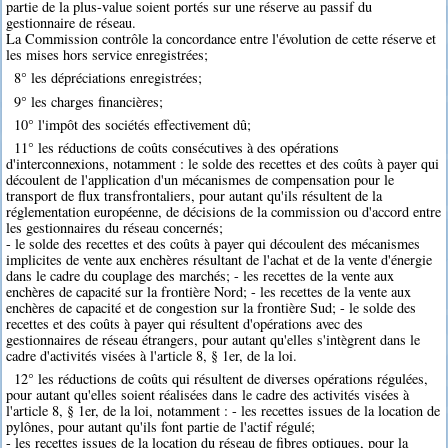
partie de la plus-value soient portés sur une réserve au passif du
gestionnaire de réseau.
La Commission contrôle la concordance entre l'évolution de cette réserve et
les mises hors service enregistrées;
8° les dépréciations enregistrées;
9° les charges financières;
10° l'impôt des sociétés effectivement dû;
11° les réductions de coûts consécutives à des opérations
d'interconnexions, notamment : le solde des recettes et des coûts à payer qui
découlent de l'application d'un mécanismes de compensation pour le
transport de flux transfrontaliers, pour autant qu'ils résultent de la
réglementation européenne, de décisions de la commission ou d'accord entre
les gestionnaires du réseau concernés;
- le solde des recettes et des coûts à payer qui découlent des mécanismes
implicites de vente aux enchères résultant de l'achat et de la vente d'énergie
dans le cadre du couplage des marchés; - les recettes de la vente aux
enchères de capacité sur la frontière Nord; - les recettes de la vente aux
enchères de capacité et de congestion sur la frontière Sud; - le solde des
recettes et des coûts à payer qui résultent d'opérations avec des
gestionnaires de réseau étrangers, pour autant qu'elles s'intègrent dans le
cadre d'activités visées à l'article 8, § 1er, de la loi.
12° les réductions de coûts qui résultent de diverses opérations régulées,
pour autant qu'elles soient réalisées dans le cadre des activités visées à
l'article 8, § 1er, de la loi, notamment : - les recettes issues de la location de
pylônes, pour autant qu'ils font partie de l'actif régulé;
- les recettes issues de la location du réseau de fibres optiques, pour la