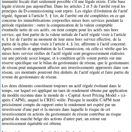
immunité fiscale était seulement possible s'il une légale existe. Cette base
légale n'existe pas aujourd'hui. Dans les articles 2 et 5 de l'arrêté royal les
principes du D-commissioning sont repris. Les règles d'évolution de l'actif
régulé, figurant à l'article 5, § 1er, de l'arrêté ont été complétées en ce qui
concerne les immobilisations corporelles mises hors services pendant la
période régulatoire : outre la compensation de la valeur comptable
éventuelle nette de ces actifs, on tient compte pour les actifs mis hors
service, qui font partie de la valeur initiale de l'actif régulé visée à l'article
4, § 1er de l'arrêté au moment de leur mise hors service effective, de la
partie de la plus-value visée à l'article 4, § 1er, afférente à l'actif concerné.
Après contrôle et approbation de la Commission, où celle-ci vérifie que les
mises hors service réelles de l'actif régulé sont progressivement réalisées
sur une période assez longue, et à condition qu'ils soient portés sur une
réserve spécifique sur le bilan du gestionnaire de réseau, que le gestionnaire
de réseau peut uniquement affecter aux investissements approuvés dans son
réseau, ces montants pourront être déduits de l'actif régulé et faire partie du
revenu du gestionnaire de réseau.
Les deux éléments constituent toujours un actif régulé évoluant dans le
temps, sur lequel est appliqué un taux de rendement obtenu par application
du modèle reconnu dans le monde de « Capital Asset Pricing Model » (ci-
après CAPM), auquel la CREG veille. Puisque le modèle CAPM tient
précisément compte du rapport entre le rendement net espéré par un
investisseur d'une part et la mesure dans laquelle le risque de cet
investissement en actions du gestionnaire de réseau contribue au risque
général du marché belge des actions d'autre part, un retour sur
investissement équitable est obtenu.