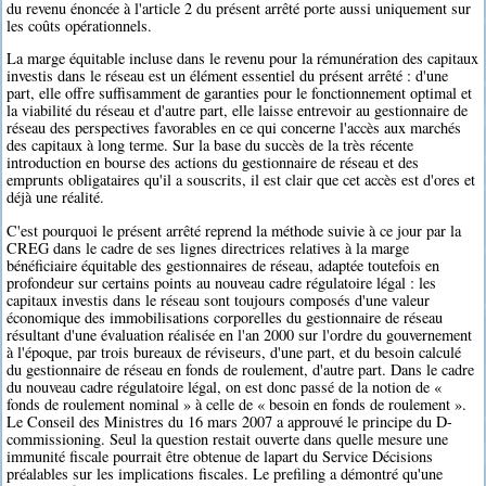
du revenu énoncée à l'article 2 du présent arrêté porte aussi uniquement sur
les coûts opérationnels.
La marge équitable incluse dans le revenu pour la rémunération des capitaux
investis dans le réseau est un élément essentiel du présent arrêté : d'une
part, elle offre suffisamment de garanties pour le fonctionnement optimal et
la viabilité du réseau et d'autre part, elle laisse entrevoir au gestionnaire de
réseau des perspectives favorables en ce qui concerne l'accès aux marchés
des capitaux à long terme. Sur la base du succès de la très récente
introduction en bourse des actions du gestionnaire de réseau et des
emprunts obligataires qu'il a souscrits, il est clair que cet accès est d'ores et
déjà une réalité.
C'est pourquoi le présent arrêté reprend la méthode suivie à ce jour par la
CREG dans le cadre de ses lignes directrices relatives à la marge
bénéficiaire équitable des gestionnaires de réseau, adaptée toutefois en
profondeur sur certains points au nouveau cadre régulatoire légal : les
capitaux investis dans le réseau sont toujours composés d'une valeur
économique des immobilisations corporelles du gestionnaire de réseau
résultant d'une évaluation réalisée en l'an 2000 sur l'ordre du gouvernement
à l'époque, par trois bureaux de réviseurs, d'une part, et du besoin calculé
du gestionnaire de réseau en fonds de roulement, d'autre part. Dans le cadre
du nouveau cadre régulatoire légal, on est donc passé de la notion de «
fonds de roulement nominal » à celle de « besoin en fonds de roulement ».
Le Conseil des Ministres du 16 mars 2007 a approuvé le principe du D-
commissioning. Seul la question restait ouverte dans quelle mesure une
immunité fiscale pourrait être obtenue de lapart du Service Décisions
préalables sur les implications fiscales. Le prefiling a démontré qu'une