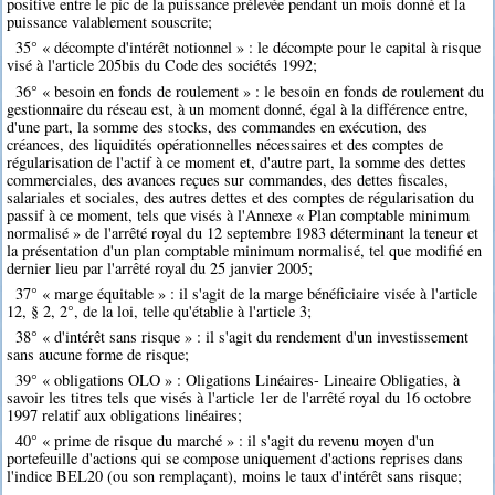
positive entre le pic de la puissance prélevée pendant un mois donné et la
puissance valablement souscrite;
35° « décompte d'intérêt notionnel » : le décompte pour le capital à risque
visé à l'article 205bis du Code des sociétés 1992;
36° « besoin en fonds de roulement » : le besoin en fonds de roulement du
gestionnaire du réseau est, à un moment donné, égal à la différence entre,
d'une part, la somme des stocks, des commandes en exécution, des
créances, des liquidités opérationnelles nécessaires et des comptes de
régularisation de l'actif à ce moment et, d'autre part, la somme des dettes
commerciales, des avances reçues sur commandes, des dettes fiscales,
salariales et sociales, des autres dettes et des comptes de régularisation du
passif à ce moment, tels que visés à l'Annexe « Plan comptable minimum
normalisé » de l'arrêté royal du 12 septembre 1983 déterminant la teneur et
la présentation d'un plan comptable minimum normalisé, tel que modifié en
dernier lieu par l'arrêté royal du 25 janvier 2005;
37° « marge équitable » : il s'agit de la marge bénéficiaire visée à l'article
12, § 2, 2°, de la loi, telle qu'établie à l'article 3;
38° « d'intérêt sans risque » : il s'agit du rendement d'un investissement
sans aucune forme de risque;
39° « obligations OLO » : Oligations Linéaires- Lineaire Obligaties, à
savoir les titres tels que visés à l'article 1er de l'arrêté royal du 16 octobre
1997 relatif aux obligations linéaires;
40° « prime de risque du marché » : il s'agit du revenu moyen d'un
portefeuille d'actions qui se compose uniquement d'actions reprises dans
l'indice BEL20 (ou son remplaçant), moins le taux d'intérêt sans risque;