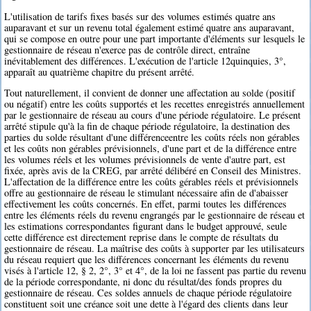
L'utilisation de tarifs fixes basés sur des volumes estimés quatre ans
auparavant et sur un revenu total également estimé quatre ans auparavant,
qui se compose en outre pour une part importante d'éléments sur lesquels le
gestionnaire de réseau n'exerce pas de contrôle direct, entraîne
inévitablement des différences. L'exécution de l'article 12quinquies, 3°,
apparaît au quatrième chapitre du présent arrêté.
Tout naturellement, il convient de donner une affectation au solde (positif
ou négatif) entre les coûts supportés et les recettes enregistrés annuellement
par le gestionnaire de réseau au cours d'une période régulatoire. Le présent
arrêté stipule qu'à la fin de chaque période régulatoire, la destination des
parties du solde résultant d'une différenceentre les coûts réels non gérables
et les coûts non gérables prévisionnels, d'une part et de la différence entre
les volumes réels et les volumes prévisionnels de vente d'autre part, est
fixée, après avis de la CREG, par arrêté délibéré en Conseil des Ministres.
L'affectation de la différence entre les coûts gérables réels et prévisionnels
offre au gestionnaire de réseau le stimulant nécessaire afin de d'abaisser
effectivement les coûts concernés. En effet, parmi toutes les différences
entre les éléments réels du revenu engrangés par le gestionnaire de réseau et
les estimations correspondantes figurant dans le budget approuvé, seule
cette différence est directement reprise dans le compte de résultats du
gestionnaire de réseau. La maîtrise des coûts à supporter par les utilisateurs
du réseau requiert que les différences concernant les éléments du revenu
visés à l'article 12, § 2, 2°, 3° et 4°, de la loi ne fassent pas partie du revenu
de la période correspondante, ni donc du résultat/des fonds propres du
gestionnaire de réseau. Ces soldes annuels de chaque période régulatoire
constituent soit une créance soit une dette à l'égard des clients dans leur