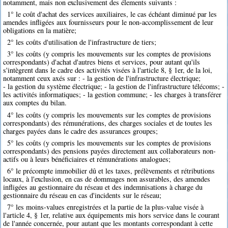
notamment, mais non exclusivement des élements suivants :
1° le coût d'achat des services auxiliaires, le cas échéant diminué par les
amendes infligées aux fournisseurs pour le non-accomplissement de leur
obligations en la matière;
2° les coûts d'utilisation de l'infrastructure de tiers;
3° les coûts (y compris les mouvements sur les comptes de provisions
correspondants) d'achat d'autres biens et services, pour autant qu'ils
s'intègrent dans le cadre des activités visées à l'article 8, § 1er, de la loi,
notamment ceux axés sur : - la gestion de l'infrastructure électrique;
- la gestion du système électrique; - la gestion de l'infrastructure télécoms; -
les activités informatiques; - la gestion commune; - les charges à transférer
aux comptes du bilan.
4° les coûts (y compris les mouvements sur les comptes de provisions
correspondants) des rémunérations, des charges sociales et de toutes les
charges payées dans le cadre des assurances groupes;
5° les coûts (y compris les mouvements sur les comptes de provisions
correspondants) des pensions payées directement aux collaborateurs non-
actifs ou à leurs bénéficiaires et rémunérations analogues;
6° le précompte immobilier dû et les taxes, prélèvements et rétributions
locaux, à l'exclusion, en cas de dommages non assurables, des amendes
infligées au gestionnaire du réseau et des indemnisations à charge du
gestionnaire du réseau en cas d'incidents sur le réseau;
7° les moins-values enregistrées et la partie de la plus-value visée à
l'article 4, § 1er, relative aux équipements mis hors service dans le courant
de l'année concernée, pour autant que les montants correspondant à cette