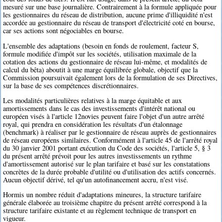
mesuré sur une base journalière. Contrairement à la formule appliquée pour
les gestionnaires du réseau de distribution, aucune prime d'illiquidité n'est
accordée au gestionnaire du réseau de transport d'électricité coté en bourse,
car ses actions sont négociables en bourse.
L'ensemble des adaptations (besoin en fonds de roulement, facteur S,
formule modifiée d'impôt sur les sociétés, utilisation maximale de la
cotation des actions du gestionnaire de réseau lui-même, et modalités de
calcul du bêta) aboutit à une marge équilibrée globale, objectif que la
Commission poursuivait également lors de la formulation de ses Directives,
sur la base de ses compétences discrétionnaires.
Les modalités particulières relatives à la marge équitable et aux
amortissements dans le cas des investissements d'intérêt national ou
européen visés à l'article 12novies peuvent faire l'objet d'un autre arrêté
royal, qui prendra en considération les résultats d'un étalonnage
(benchmark) à réaliser par le gestionnaire de réseau auprès de gestionnaires
de réseau européens similaires. Conformément à l'article 45 de l'arrêté royal
du 30 janvier 2001 portant exécution du Code des sociétés, l'article 5, § 3
du présent arrêté prévoit pour les autres investissements un rythme
d'amortissement autorisé sur le plan tarifaire et basé sur les constatations
concrètes de la durée probable d'utilité ou d'utilisation des actifs concernés.
Aucun objectif dérivé, tel qu'un autofinancement accru, n'est visé.
Hormis un nombre réduit d'adaptations mineures, la structure tarifaire
générale élaborée au troisième chapitre du présent arrêté correspond à la
structure tarifaire existante et au règlement technique de transport en
vigueur.