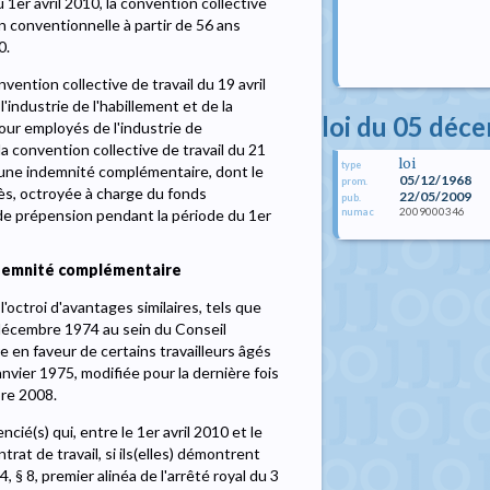
 1er avril 2010, la convention collective
 conventionnelle à partir de 56 ans
0.
nvention collective de travail du 19 avril
industrie de l'habillement et de la
loi du 05 déc
our employés de l'industrie de
 la convention collective de travail du 21
loi
type
4 une indemnité complémentaire, dont le
05/12/1968
prom.
rès, octroyée à charge du fonds
22/05/2009
pub.
2009000346
numac
de prépension pendant la période du 1er
indemnité complémentaire
'octroi d'avantages similaires, tels que
9 décembre 1974 au sein du Conseil
e en faveur de certains travailleurs âgés
anvier 1975, modifiée pour la dernière fois
bre 2008.
é(s) qui, entre le 1er avril 2010 et le
trat de travail, si ils(elles) démontrent
4, § 8, premier alinéa de l'arrêté royal du 3