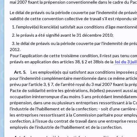
mai 2007 fixant la prépension conventionnelle dans le cadre du Pact
Le délai de préavis ou la période couverte par l'indemnité de préavi
validité de cette convention collective de travail s'il est répondu 
1. l'employé(e) licencié(e) satisfait aux conditions d'âge mentionn
2. le préavis a été signifié avant le 31 décembre 2010;
3. le délai de préavis ou la période couverte par l'indemnité de pr
2012.
Pour l'application de cette troisième condition, il n'est pas tenu co
préavis en application des articles 38, § 2 et 38bis de la
loi du 3 jui
Art. 5.
Les employé(e)s qui satisfont aux conditions imposées pa
pour l'indemnité complémentaire mentionnée dans ce même article 4, 
prévu par l'article 3, § 7, de l'arrêté royal du 3 mai 2007 fixant la 
Pacte de solidarité entre les générations, ils(elles) peuvent aussi ap
occupation ininterrompue d'au moins 5 ans précédant immédiatement
prépension, dans une ou plusieurs entreprises ressortissant à la 
l'industrie de l'habillement et de la confection; - soit d'une carri
les entreprises ressortissant à la Commission paritaire pour employé
confection, à l'issue du contrat de travail dans une entreprise ress
employés de l'industrie de l'habillement et de la confection.