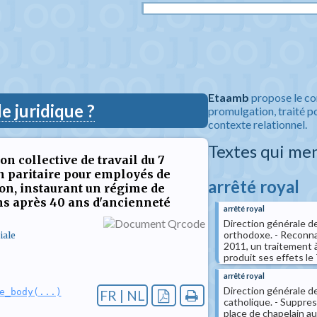
Etaamb
propose le co
 juridique ?
promulgation, traité po
contexte relationnel.
Textes qui me
on collective de travail du 7
on paritaire pour employés de
arrêté royal
tion, instaurant un régime de
ns après 40 ans d'ancienneté
arrêté royal
Direction générale de
orthodoxe. - Reconnai
iale
2011, un traitement à
produit ses effets le
arrêté royal
Direction générale de
e_body(...)
FR | NL
catholique. - Suppress
place de chapelain a