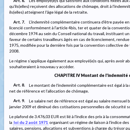
Art. 6.
Les employé(e)s qui satisfont aux conditions fixées aux a
qu'ils(elles) reçoivent des allocations de chômage, droit à l'indemn
ils(elles) atteignent l'âge légal de la retraite.
Art. 7.
L'indemnité complémentaire continuera d'être payée en ca
licencié conformément à l'article 4bis, ter et quater de la conventio
décembre 1974 au sein du Conseil national du travail, instituant 
faveur de certains travailleurs âgés en cas de licenciement, rendue o
1975, modifiée pour la dernière fois par la convention collective de
2008.
Le régime s'applique également aux employé(e)s qui, après avoir 
souhaiteraient à nouveau y accéder.
CHAPITRE IV Montant de l'indemnité
Art. 8.
Le montant de l'indemnité complémentaire est égal à la mo
net de référence et l'allocation de chômage.
Art. 9.
Le salaire net de référence est égal au salaire mensuel 
janvier 2009 et diminué des cotisations personnelles de sécurité soc
Le plafond de 3.476,03 EUR est lié à l'indice des prix à la consom
la
loi du 2 août 1971
organisant un régime de liaison à l'indice de
salaires, pensions, allocations et subventions à charge du trésor pu