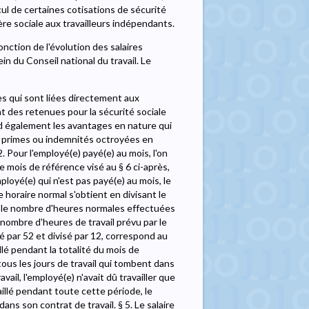
ul de certaines cotisations de sécurité
ère sociale aux travailleurs indépendants.
onction de l'évolution des salaires
n du Conseil national du travail. Le
es qui sont liées directement aux
t des retenues pour la sécurité sociale
nd également les avantages en nature qui
es primes ou indemnités octroyées en
. Pour l'employé(e) payé(e) au mois, l'on
le mois de référence visé au § 6 ci-après,
mployé(e) qui n'est pas payé(e) au mois, le
re horaire normal s'obtient en divisant le
r le nombre d'heures normales effectuées
 nombre d'heures de travail prévu par le
é par 52 et divisé par 12, correspond au
illé pendant la totalité du mois de
tous les jours de travail qui tombent dans
vail, l'employé(e) n'avait dû travailler que
aillé pendant toute cette période, le
dans son contrat de travail. § 5. Le salaire