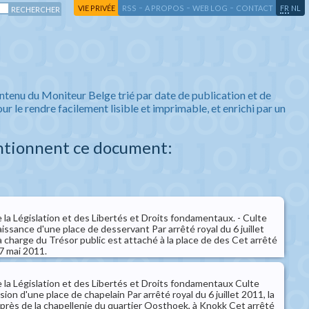
-
-
-
-
VIE PRIVÉE
RSS
A PROPOS
WEB LOG
CONTACT
FR
NL
ntenu du Moniteur Belge trié par date de publication et de
ur le rendre facilement lisible et imprimable, et enrichi par un
ntionnent ce document:
 la Législation et des Libertés et Droits fondamentaux. - Culte
ssance d'une place de desservant Par arrêté royal du 6 juillet
 charge du Trésor public est attaché à la place de des Cet arrêté
 7 mai 2011.
 la Législation et des Libertés et Droits fondamentaux Culte
ion d'une place de chapelain Par arrêté royal du 6 juillet 2011, la
uprès de la chapellenie du quartier Oosthoek, à Knokk Cet arrêté