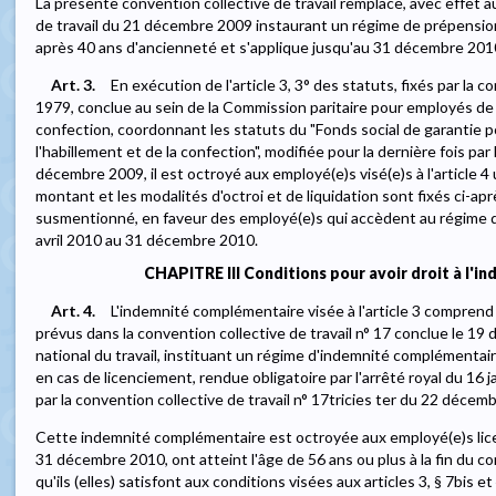
La présente convention collective de travail remplace, avec effet au
de travail du 21 décembre 2009 instaurant un régime de prépension
après 40 ans d'ancienneté et s'applique jusqu'au 31 décembre 201
Art. 3.
En exécution de l'article 3, 3° des statuts, fixés par la co
1979, conclue au sein de la Commission paritaire pour employés de l'
confection, coordonnant les statuts du "Fonds social de garantie p
l'habillement et de la confection", modifiée pour la dernière fois par
décembre 2009, il est octroyé aux employé(e)s visé(e)s à l'article 
montant et les modalités d'octroi et de liquidation sont fixés ci-ap
susmentionné, en faveur des employé(e)s qui accèdent au régime 
avril 2010 au 31 décembre 2010.
CHAPITRE III Conditions pour avoir droit à l'
Art. 4.
L'indemnité complémentaire visée à l'article 3 comprend l
prévus dans la convention collective de travail n° 17 conclue le 1
national du travail, instituant un régime d'indemnité complémentair
en cas de licenciement, rendue obligatoire par l'arrêté royal du 16 j
par la convention collective de travail n° 17tricies ter du 22 décem
Cette indemnité complémentaire est octroyée aux employé(e)s licenci
31 décembre 2010, ont atteint l'âge de 56 ans ou plus à la fin du con
qu'ils (elles) satisfont aux conditions visées aux articles 3, § 7bis et 