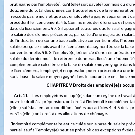
brut gagné par l'employé(e), qu'il (elle) soit payé(e) par mois ou d'
douzième du total des primes contractuelles et de la rémunération 
n'excède pas le mois et que cet employé(e) a gagné séparément da
précèdent le licenciement. § 6. Comme mois de référence est pris en
date du licenciement. § 7. S'il apparaît toutefois que le salaire g
le salaire des six mois précédents, par suite d'une majoration salari
de l'indexation ou sur une base collective conventionnelle, l'indem
salaire perçu six mois avant le licenciement, augmentée sur la base
conventionnelle. § 8. Si l'employé(e) bénéficie d'une rémunération va
salaire du dernier mois de référence donnerait lieu à une indemnit
complémentaire calculée sur la base du salaire moyen gagné dans 
le licenciement, l'employé(e) en question pourra prétendre à une 
sur la base du salaire moyen gagné dans le courant de ces douze mo
CHAPITRE V Droits des employé(e)s occupé
Art. 11.
Les employé(e)s occupé(e)s dans un régime de travail à
ouvre le droit à la prépension, ont droit à l'indemnité complémentaire
(elles) satisfassent aux conditions fixées aux articles 4 et 5 de la 
et s'ils (elles) ont droit à des allocations de chômage.
L'indemnité complémentaire est calculée sur la base du salaire prév
partiel, sauf si l'employé(e) peut se prévaloir des exceptions fixées 