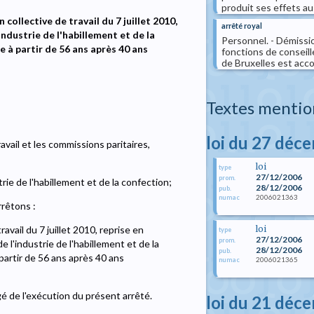
produit ses effets au
collective de travail du 7 juillet 2010,
arrêté royal
ndustrie de l'habillement et de la
Personnel. - Démissio
 à partir de 56 ans après 40 ans
fonctions de conseiller
de Bruxelles est acc
Textes mentio
loi du 27 déc
avail et les commissions paritaires,
loi
type
27/12/2006
prom.
ie de l'habillement et de la confection;
28/12/2006
pub.
2006021363
numac
rrêtons :
loi
avail du 7 juillet 2010, reprise en
type
27/12/2006
prom.
 l'industrie de l'habillement et de la
28/12/2006
pub.
partir de 56 ans après 40 ans
2006021365
numac
gé de l'exécution du présent arrêté.
loi du 21 déc