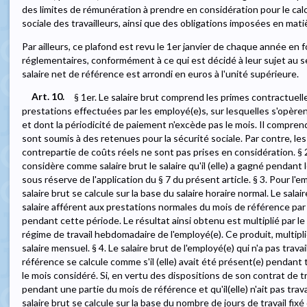
des limites de rémunération à prendre en considération pour le calc
sociale des travailleurs, ainsi que des obligations imposées en mati
Par ailleurs, ce plafond est revu le 1er janvier de chaque année en f
réglementaires, conformément à ce qui est décidé à leur sujet au sei
salaire net de référence est arrondi en euros à l'unité supérieure.
Art. 10.
§ 1er. Le salaire brut comprend les primes contractuell
prestations effectuées par les employé(e)s, sur lesquelles s'opèren
et dont la périodicité de paiement n'excède pas le mois. Il compre
sont soumis à des retenues pour la sécurité sociale. Par contre, l
contrepartie de coûts réels ne sont pas prises en considération. § 2
considère comme salaire brut le salaire qu'il (elle) a gagné pendant 
sous réserve de l'application du § 7 du présent article. § 3. Pour l'e
salaire brut se calcule sur la base du salaire horaire normal. Le salai
salaire afférent aux prestations normales du mois de référence pa
pendant cette période. Le résultat ainsi obtenu est multiplié par le
régime de travail hebdomadaire de l'employé(e). Ce produit, multipli
salaire mensuel. § 4. Le salaire brut de l'employé(e) qui n'a pas trava
référence se calcule comme s'il (elle) avait été présent(e) pendant 
le mois considéré. Si, en vertu des dispositions de son contrat de tra
pendant une partie du mois de référence et qu'il(elle) n'ait pas trav
salaire brut se calcule sur la base du nombre de jours de travail fixé 