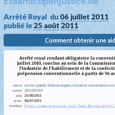
Etaamb.openjustice.be
Arrêté Royal  du 
06
juillet
2011
publié le 
25
août
2011
Comment obtenir une aide
Arrêté royal rendant obligatoire la conventi
juillet 2010, conclue au sein de la Commissi
l'industrie de l'habillement et de la confec
prépension conventionnelle à partir de 56 a
source
service public federal emploi, travail et concertation soc
numac
2011203163
pub.
25/08/2011
prom.
06/07/2011
moniteur
https://www.ejustice.just.fgov.be/cgi/articl