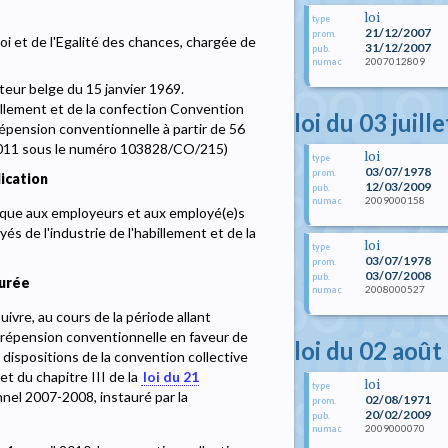
loi
type
21/12/2007
prom.
oi et de l'Egalité des chances, chargée de
31/12/2007
pub.
2007012809
numac
teur belge du 15 janvier 1969.
illement et de la confection Convention
loi du 03 juill
prépension conventionnelle à partir de 56
l 2011 sous le numéro 103828/CO/215)
loi
type
03/07/1978
prom.
ication
12/03/2009
pub.
2009000158
numac
lique aux employeurs et aux employé(e)s
s de l'industrie de l'habillement et de la
loi
type
03/07/1978
prom.
03/07/2008
pub.
durée
2008000527
numac
uivre, au cours de la période allant
 prépension conventionnelle en faveur de
loi du 02 août
ispositions de la convention collective
et du chapitre III de la
loi du 21
loi
type
nnel 2007-2008, instauré par la
02/08/1971
prom.
20/02/2009
pub.
2009000070
numac