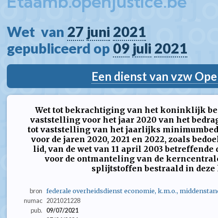
Etaamb.openjustice.be
Wet  van 
27
juni
2021
gepubliceerd op 
09
juli
2021
Een dienst van vzw Ope
Wet tot bekrachtiging van het koninklijk bes
vaststelling voor het jaar 2020 van het bedra
tot vaststelling van het jaarlijks minimumbed
voor de jaren 2020, 2021 en 2022, zoals bedoeld
lid, van de wet van 11 april 2003 betreffend
voor de ontmanteling van de kerncentral
splijtstoffen bestraald in dez
bron
federale overheidsdienst economie, k.m.o., middenstan
numac
2021021228
pub.
09/07/2021