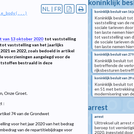
koninklijk bes
NL | FR
koninklijk besluit van 16 
le_body(...)
Koninklijk besluit tot
vaststelling van de 
sociale tarieven do
ten laste nemen hierv
tot vaststelling van
it van 13 oktober 2020
tot vaststelling
de sociale tarieven d
ot vaststelling van het jaarlijks
ten laste nemen hierv
2021 en 2022, zoals bedoeld in artikel
koninklijk besluit van 27 
e de voorzieningen aangelegd voor de
Koninklijk besluit to
jtstoffen bestraald in deze
betreffende de verl
rijksbesturen betref
koninklijk besluit van 29
Koninklijk besluit tot 
en 51 met betrekking
len, Onze Groet.
modernisering van d
t :
arrest
artikel 74 van de Grondwet
arrest
Uittreksel uit arres
elling voor het jaar 2020 van het bedrag
beroep tot vernieti
mumbedrag van de repartitiebijdrage voor
2020, ingesteld door