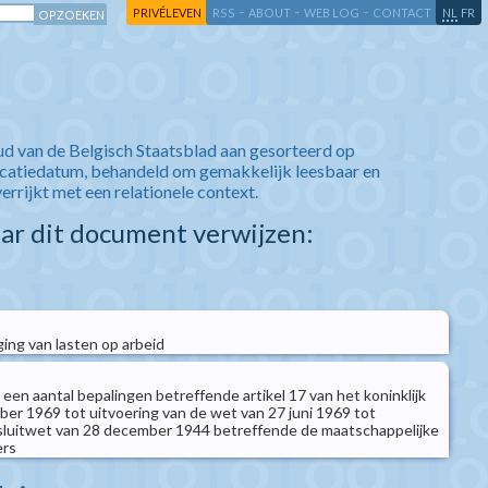
-
-
-
-
PRIVÉLEVEN
RSS
ABOUT
WEB LOG
CONTACT
NL
FR
ud van de Belgisch Staatsblad aan gesorteerd op
icatiedatum, behandeld om gemakkelijk leesbaar en
verrijkt met een relationele context.
aar dit document verwijzen:
ng van lasten op arbeid
 een aantal bepalingen betreffende artikel 17 van het koninklijk
ber 1969 tot uitvoering van de wet van 27 juni 1969 tot
esluitwet van 28 december 1944 betreffende de maatschappelijke
ers