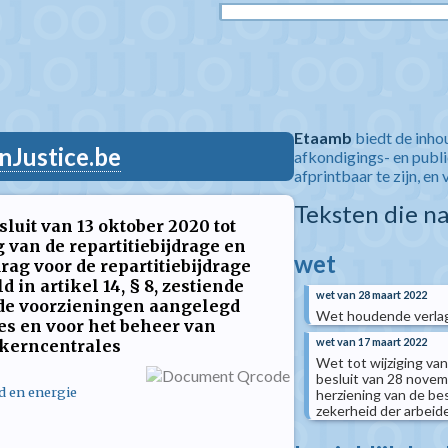
Etaamb
biedt de inho
nJustice.be
afkondigings- en publ
afprintbaar te zijn, en 
Teksten die n
luit van 13 oktober 2020 tot
g van de repartitiebijdrage en
wet
rag voor de repartitiebijdrage
 in artikel 14, § 8, zestiende
wet van 28 maart 2022
e de voorzieningen aangelegd
Wet houdende verlagi
es en voor het beheer van
wet van 17 maart 2022
e kerncentrales
Wet tot wijziging van
besluit van 28 novem
d en energie
herziening van de b
zekerheid der arbeid