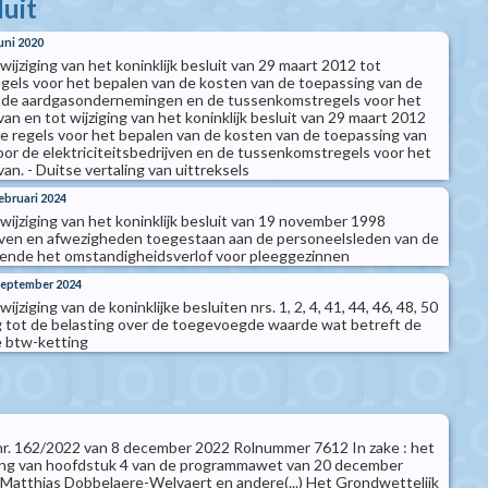
luit
juni 2020
 wijziging van het koninklijk besluit van 29 maart 2012 tot
regels voor het bepalen van de kosten van de toepassing van de
or de aardgasondernemingen en de tussenkomstregels voor het
an en tot wijziging van het koninklijk besluit van 29 maart 2012
 de regels voor het bepalen van de kosten van de toepassing van
oor de elektriciteitsbedrijven en de tussenkomstregels voor het
an. - Duitse vertaling van uittreksels
februari 2024
t wijziging van het koninklijk besluit van 19 november 1998
oven en afwezigheden toegestaan aan de personeelsleden van de
fende het omstandigheidsverlof voor pleeggezinnen
 september 2024
wijziging van de koninklijke besluiten nrs. 1, 2, 4, 41, 44, 46, 48, 50
 tot de belasting over de toegevoegde waarde wat betreft de
e btw-ketting
t nr. 162/2022 van 8 december 2022 Rolnummer 7612 In zake : het
ging van hoofdstuk 4 van de programmawet van 20 december
 Matthias Dobbelaere-Welvaert en andere(...) Het Grondwettelijk