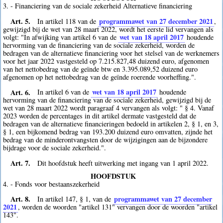
3. - Financiering van de sociale zekerheid Alternatieve financiering
Art. 5.
programmawet van 27 december 2021
In artikel 118 van de
,
gewijzigd bij de wet van 28 maart 2022, wordt het eerste lid vervangen als
wet van 18 april 2017
volgt: "In afwijking van artikel 6 van de
houdende
hervorming van de financiering van de sociale zekerheid, worden de
bedragen van de alternatieve financiering voor het stelsel van de werknemers
voor het jaar 2022 vastgesteld op 7.215.827,48 duizend euro, afgenomen
van het nettobedrag van de geïnde btw en 3.395.089,52 duizend euro
afgenomen op het nettobedrag van de geïnde roerende voorheffing.".
Art. 6.
wet van 18 april 2017
In artikel 6 van de
houdende
hervorming van de financiering van de sociale zekerheid, gewijzigd bij de
wet van 28 maart 2022 wordt paragraaf 4 vervangen als volgt: " § 4. Vanaf
2023 worden de percentages in dit artikel dermate vastgesteld dat de
bedragen van de alternatieve financieringen bedoeld in artikelen 2, § 1, en 3,
§ 1, een bijkomend bedrag van 193.200 duizend euro omvatten, zijnde het
bedrag van de minderontvangsten door de wijzigingen aan de bijzondere
bijdrage voor de sociale zekerheid.".
Art. 7.
Dit hoofdstuk heeft uitwerking met ingang van 1 april 2022.
HOOFDSTUK
4. - Fonds voor bestaanszekerheid
Art. 8.
programmawet van 27 december
In artikel 147, § 1, van de
2021
, worden de woorden "artikel 131" vervangen door de woorden "artikel
143".