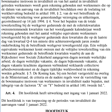
bovenmaatse instroom in invaliditeit en van het aantal in invaliditeit
getreden werknemers wordt geen rekening gehouden met werknemers die op
de datum van aanvang van de invaliditeit beschikken over de toelating tot
werkhervatting bedoeld in artikel 100, § 2, van de wet betreffende de
verplichte verzekering voor geneeskundige verzorging en uitkeringen,
gecoördineerd op 14 juli 1994. § 4. Voor het bepalen van de totale
tewerkstelling bij de werkgever gedurende de met de refertekwartalen
overeenstemmende kwartalen van het voorafgaande kalenderjaar wordt
rekening gehouden met het aantal voltijdse equivalente werknemers
tewerkgesteld bij de werkgever gedurende deze kwartalen die op de laatste
dag van kwartaal Q-4 ten minste drie achtereenvolgende jaren zonder
onderbreking bij de betreffende werkgever tewerkgesteld zijn. Eén voltijds
equivalente werknemer komt overeen met de voltijdse tewerkstelling van één
werknemer gedurende de betreffende kwartalen waarbij de aan de
Rijksdienst voor Sociale Zekerheid aangegeven dagen normale werkelijke
arbeid, de dagen wettelijke vakantie, de dagen bijkomende vakantie, de
dagen vakantie krachtens algemeen verbindend verklaarde collectieve
arbeidsovereenkomst en de dagen tijdelijke werkloosheid in rekening
worden gebracht. § 5. De Koning kan, bij een besluit vastgesteld na overleg
in de Ministerraad, de criteria en de nadere regels voor de vaststelling van
de bovenmaatse instroom van werknemers in invaliditeit nader bepalen, met
inbegrip van de factoren "X" en "Y" bedoeld in artikel 140, tweede lid.".
Art. 4.
Dit hoofdstuk heeft uitwerking met ingang van 1 januari 2022.
Dit hoofdstuk is van toepassing op de periodes van invaliditeit die
aanvangen vanaf 1 januari 2022.
HOOFDSTUK