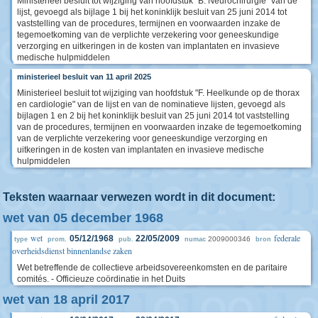
Ministerieel besluit tot wijziging van hoofdstuk "B. Neurochirurgie" van de
lijst, gevoegd als bijlage 1 bij het koninklijk besluit van 25 juni 2014 tot
vaststelling van de procedures, termijnen en voorwaarden inzake de
tegemoetkoming van de verplichte verzekering voor geneeskundige
verzorging en uitkeringen in de kosten van implantaten en invasieve
medische hulpmiddelen
ministerieel besluit van 11 april 2025
Ministerieel besluit tot wijziging van hoofdstuk "F. Heelkunde op de thorax
en cardiologie" van de lijst en van de nominatieve lijsten, gevoegd als
bijlagen 1 en 2 bij het koninklijk besluit van 25 juni 2014 tot vaststelling
van de procedures, termijnen en voorwaarden inzake de tegemoetkoming
van de verplichte verzekering voor geneeskundige verzorging en
uitkeringen in de kosten van implantaten en invasieve medische
hulpmiddelen
Teksten waarnaar verwezen wordt in dit document:
wet van 05 december 1968
wet
federale
05/12/1968
22/05/2009
2009000346
type
prom.
pub.
numac
bron
overheidsdienst binnenlandse zaken
Wet betreffende de collectieve arbeidsovereenkomsten en de paritaire
comités. - Officieuze coördinatie in het Duits
wet van 18 april 2017