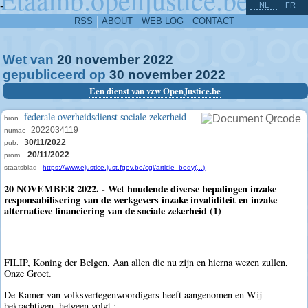
^
-
NL
FR
RSS
ABOUT
WEB LOG
CONTACT
Wet van
20
november
2022
gepubliceerd op
30
november
2022
Een dienst van vzw OpenJustice.be
federale overheidsdienst sociale zekerheid
bron
2022034119
numac
30/11/2022
pub.
20/11/2022
prom.
staatsblad
https://www.ejustice.just.fgov.be/cgi/article_body(...)
20 NOVEMBER 2022. - Wet houdende diverse bepalingen inzake
responsabilisering van de werkgevers inzake invaliditeit en inzake
alternatieve financiering van de sociale zekerheid (1)
FILIP, Koning der Belgen, Aan allen die nu zijn en hierna wezen zullen,
Onze Groet.
De Kamer van volksvertegenwoordigers heeft aangenomen en Wij
bekrachtigen, hetgeen volgt :