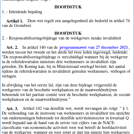
HOOFDSTUK
1. - Inleidende bepaling
Artikel 1.
Deze wet regelt een aangelegenheid als bedoeld in artikel 74
van de Grondwet.
HOOFDSTUK
2. - Responsabiliseringsbijdrage van de werkgevers inzake invaliditeit
Art. 2.
programmawet van 27 december 2021
In artikel 140 van de
,
worden tussen het tweede en het derde lid twee leden ingevoegd, luidende:
"De responsabiliseringsbijdrage is verschuldigd wanneer bij de werkgever
in de refertekwartalen minstens drie werknemers in invaliditeit zijn
getreden. De Koning kan, bij in Ministerraad overlegd besluit, het aantal
tijdens de refertekwartalen in invaliditeit getreden werknemers, verhogen of
verlagen.
In afwijking van het eerste lid, zijn van deze bijdrage vrijgesteld de
werkgevers van de beschutte werkplaatsen en de maatwerkbedrijven
behorende tot het paritair comité voor de beschutte werkplaatsen, de sociale
werkplaatsen en de maatwerkbedrijven."
Art. 3.
Artikel 142 van dezelfde wet, wordt vervangen als volgt: " § 1.
De verhouding van de instroom van werknemers in invaliditeit ten opzichte
van ondernemingen behorende tot dezelfde activiteitensector in kwartaal Q
wordt bepaald aan de hand van de eerste vier cijfers van de NACE-
classificatie van economische activiteit voor wat betreft de hoofdactiviteit
van de werkgever, wanneer en voor zover er met ten minste tien werkgevers