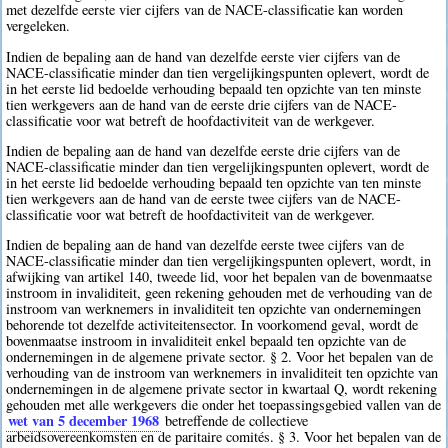
met dezelfde eerste vier cijfers van de NACE-classificatie kan worden
vergeleken.
Indien de bepaling aan de hand van dezelfde eerste vier cijfers van de
NACE-classificatie minder dan tien vergelijkingspunten oplevert, wordt de
in het eerste lid bedoelde verhouding bepaald ten opzichte van ten minste
tien werkgevers aan de hand van de eerste drie cijfers van de NACE-
classificatie voor wat betreft de hoofdactiviteit van de werkgever.
Indien de bepaling aan de hand van dezelfde eerste drie cijfers van de
NACE-classificatie minder dan tien vergelijkingspunten oplevert, wordt de
in het eerste lid bedoelde verhouding bepaald ten opzichte van ten minste
tien werkgevers aan de hand van de eerste twee cijfers van de NACE-
classificatie voor wat betreft de hoofdactiviteit van de werkgever.
Indien de bepaling aan de hand van dezelfde eerste twee cijfers van de
NACE-classificatie minder dan tien vergelijkingspunten oplevert, wordt, in
afwijking van artikel 140, tweede lid, voor het bepalen van de bovenmaatse
instroom in invaliditeit, geen rekening gehouden met de verhouding van de
instroom van werknemers in invaliditeit ten opzichte van ondernemingen
behorende tot dezelfde activiteitensector. In voorkomend geval, wordt de
bovenmaatse instroom in invaliditeit enkel bepaald ten opzichte van de
ondernemingen in de algemene private sector. § 2. Voor het bepalen van de
verhouding van de instroom van werknemers in invaliditeit ten opzichte van
ondernemingen in de algemene private sector in kwartaal Q, wordt rekening
gehouden met alle werkgevers die onder het toepassingsgebied vallen van de
wet van 5 december 1968
betreffende de collectieve
arbeidsovereenkomsten en de paritaire comités. § 3. Voor het bepalen van de