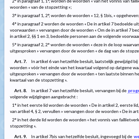
2° in paragraaf 1, 1°, worden de woorden « van het vonnis van faill
woorden « van de stopzetting »;
3° in paragraaf 1, 2°, worden de woorden « 12, § 1bis, » opgeheven
4° in paragraaf 2 worden de woorden « De in artikel 7 bedoelde 
voorwaarden » vervangen door de woorden « Om de in artikel 7 bed
in artikel 2, §§ 1 en 3, bedoelde personen aan de volgende voorwaa
5° in paragraaf 2, 2° worden de woorden « deze in de loop waarvan 
uitgesproken » vervangen door de woorden « de dag van de stopzet
Art. 7.
In artikel 6 van hetzelfde besluit, laatstelijk gewijzigd bi
woorden « vóór het einde van het kwartaal volgend op datgene waari
uitgesproken » vervangen door de woorden « ten laatste binnen h
kwartaal van de stopzetting ».
Art. 8.
In artikel 7 van hetzelfde besluit, vervangen bij de
prog
volgende wijzigingen aangebracht :
1° in het eerste lid worden de woorden « De in artikel 2, eerste 
van artikel 4, § 2, vervullen » vervangen door de woorden « De in ar
2° in het derde lid worden de woorden « het vonnis van faillietve
stopzetting ».
Art. 9.
In artikel 7bis van hetzelfde besluit, ingevoegd bij de
we