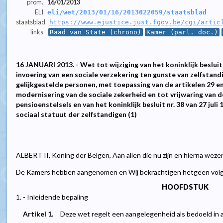
prom.
16/01/2013
ELI
eli/wet/2013/01/16/2013022059/staatsblad
staatsblad
https://www.ejustice.just.fgov.be/cgi/artic
links
Raad van State (chrono)
Kamer (parl. doc.)
16 JANUARI 2013. - Wet tot wijziging van het koninklijk beslu
invoering van een sociale verzekering ten gunste van zelfstandig
gelijkgestelde personen, met toepassing van de artikelen 29 en
modernisering van de sociale zekerheid en tot vrijwaring van d
pensioenstelsels en van het koninklijk besluit nr. 38 van 27 jul
sociaal statuut der zelfstandigen (1)
ALBERT II, Koning der Belgen, Aan allen die nu zijn en hierna weze
De Kamers hebben aangenomen en Wij bekrachtigen hetgeen volg
HOOFDSTUK
1. - Inleidende bepaling
Artikel 1.
Deze wet regelt een aangelegenheid als bedoeld in 