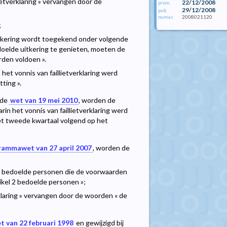
ietverklaring » vervangen door de
22/12/2008
prom.
29/12/2008
pub.
2008021120
numac
;
uitkering wordt toegekend onder volgende
oelde uitkering te genieten, moeten de
rden voldoen ».
het vonnis van faillietverklaring werd
ting ».
j de
wet van 19 mei 2010
, worden de
n het vonnis van faillietverklaring werd
et tweede kwartaal volgend op het
rammawet van 27 april 2007
, worden de
lid, bedoelde personen die de voorwaarden
tikel 2 bedoelde personen »;
rklaring » vervangen door de woorden « de
t van 22 februari 1998
en gewijzigd bij