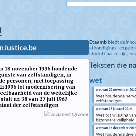
3
Etaamb
biedt de inho
nJustice.be
afkondigings- en publ
afprintbaar te zijn, en 
Teksten die n
 van 18 november 1996 houdende
unste van zelfstandigen, in
wet
lde personen, met toepassing
uli 1996 tot modernisering van
wet van 22 november 201
leefbaarheid van de wettelijke
Wet houdende hervor
uit nr. 38 van 27 juli 1967
zelfstandigen
atuut der zelfstandigen
wet van 13 januari 2014
Wet tot wijziging van
bijzondere veiligheid
wet van 16 december 201
Wet houdende diverse