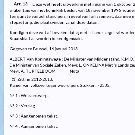
Art. 13.
Deze wet heeft uitwerking met ingang van 1 oktober 20
artikel 1bis van het koninklijk besluit van 18 november 1996 houde
ten gunste van zelfstandigen, in geval van faillissement, daarmee 
stopzetting, die plaatsvinden vanaf deze datum.
Kondigen deze wet af, bevelen dat zij met 's Lands zegel zal worde
Staatsblad zal worden bekendgemaakt.
Gegeven te Brussel, 16 januari 2013.
ALBERT Van Koningswege : De Minister van Middenstand, K.M.O.'s
De Minister van Sociale Zaken, Mevr. L. ONKELINX Met 's Lands zege
Mevr. A. TURTELBOOM _______ Nota
(1) Zitting 2012-2013.
Kamer van volksvertegenwoordigers Stukken. - 2535.
N° 1 : Wetsontwerp.
N° 2 : Verslag.
N° 3 : Aangenomen tekst.
N° 4 : Aangenomen tekst.