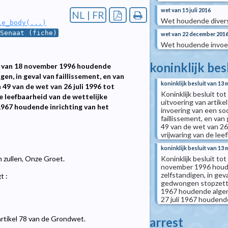
wet van 15 juli 2016
NL | FR
Wet houdende diverse
le_body(...)
Senaat (fiche)
wet van 22 december 201
Wet houdende invoer
koninklijk bes
it van 18 november 1996 houdende
en, in geval van faillissement, en van
koninklijk besluit van 13 
 49 van de wet van 26 juli 1996 tot
Koninklijk besluit tot
e leefbaarheid van de wettelijke
uitvoering van artik
i 1967 houdende inrichting van het
invoering van een soc
faillissement, en van
49 van de wet van 26 
vrijwaring van de lee
koninklijk besluit van 13 
Koninklijk besluit tot
n zullen, Onze Groet.
november 1996 houde
zelfstandigen, in gev
t :
gedwongen stopzettin
1967 houdende algeme
27 juli 1967 houdende
artikel 78 van de Grondwet.
arrest