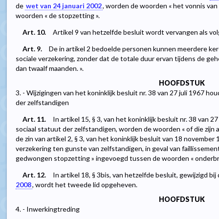
de
wet van 24 januari 2002
, worden de woorden « het vonnis van f
woorden « de stopzetting ».
Art. 10.
Artikel 9 van hetzelfde besluit wordt vervangen als volg
Art. 9.
De in artikel 2 bedoelde personen kunnen meerdere kere
sociale verzekering, zonder dat de totale duur ervan tijdens de 
dan twaalf maanden. ».
HOOFDSTUK
3. - Wijzigingen van het koninklijk besluit nr. 38 van 27 juli 1967 h
der zelfstandigen
Art. 11.
In artikel 15, § 3, van het koninklijk besluit nr. 38 van 
sociaal statuut der zelfstandigen, worden de woorden « of die zijn
de zin van artikel 2, § 3, van het koninklijk besluit van 18 novemb
verzekering ten gunste van zelfstandigen, in geval van faillissemen
gedwongen stopzetting » ingevoegd tussen de woorden « onderbrek
Art. 12.
In artikel 18, § 3bis, van hetzelfde besluit, gewijzigd bij
2008
, wordt het tweede lid opgeheven.
HOOFDSTUK
4. - Inwerkingtreding