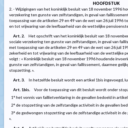
HOOFDSTUK
2. - Wijzigingen van het koninklijk besluit van 18 november 1996 h
verzekering ten gunste van zelfstandigen, in geval van faillissemen
toepassing van de artikelen 29 en 49 van de wet van 26 juli 1996 t
en tot vrijwaring van de leefbaarheid van de wettelijke pensioenste
Art. 2.
Het opschrift van het koninklijk besluit van 18 novemb
sociale verzekering ten gunste van zelfstandigen, in geval van fail
met toepassing van de artikelen 29 en 49 van de wet van 26 juli 19
zekerheid en tot vrijwaring van de leefbaarheid van de wettelijke 
volgt : « Koninklijk besluit van 18 november 1996 houdende invoeri
gunste van zelfstandigen, in geval van faillissement, daarmee geli
stopzetting. ».
Art. 3.
In hetzelfde besluit wordt een artikel 1bis ingevoegd, lu
Art. 1bis.
Voor de toepassing van dit besluit wordt onder stop
1° het vonnis van faillietverklaring in de gevallen bedoeld in artikel 
2° de stopzetting van de zelfstandige activiteit in de gevallen bedoe
3° de gedwongen stopzetting van de zelfstandige activiteit in de ge
».