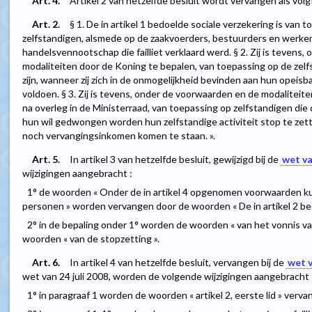
Art. 4.
Artikel 2 van hetzelfde besluit wordt vervangen als volgt
Art. 2.
§ 1. De in artikel 1 bedoelde sociale verzekering is van 
zelfstandigen, alsmede op de zaakvoerders, bestuurders en werk
handelsvennootschap die failliet verklaard werd. § 2. Zij is tevens
modaliteiten door de Koning te bepalen, van toepassing op de zelfs
zijn, wanneer zij zich in de onmogelijkheid bevinden aan hun opeisb
voldoen. § 3. Zij is tevens, onder de voorwaarden en de modaliteite
na overleg in de Ministerraad, van toepassing op zelfstandigen di
hun wil gedwongen worden hun zelfstandige activiteit stop te ze
noch vervangingsinkomen komen te staan. ».
Art. 5.
In artikel 3 van hetzelfde besluit, gewijzigd bij de
wet va
wijzigingen aangebracht :
1° de woorden « Onder de in artikel 4 opgenomen voorwaarden kunn
personen » worden vervangen door de woorden « De in artikel 2 b
2° in de bepaling onder 1° worden de woorden « van het vonnis van
woorden « van de stopzetting ».
Art. 6.
In artikel 4 van hetzelfde besluit, vervangen bij de
wet v
wet van 24 juli 2008, worden de volgende wijzigingen aangebracht 
1° in paragraaf 1 worden de woorden « artikel 2, eerste lid » vervang