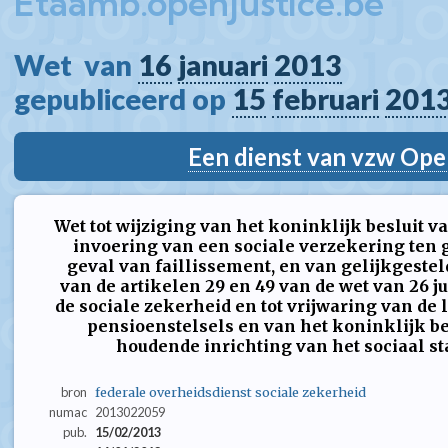
Etaamb.openjustice.be
Wet  van 
16
januari
2013
gepubliceerd op 
15
februari
201
Een dienst van vzw Ope
Wet tot wijziging van het koninklijk besluit
invoering van een sociale verzekering ten g
geval van faillissement, en van gelijkgeste
van de artikelen 29 en 49 van de wet van 26 j
de sociale zekerheid en tot vrijwaring van de 
pensioenstelsels en van het koninklijk besl
houdende inrichting van het sociaal st
bron
federale overheidsdienst sociale zekerheid
numac
2013022059
pub.
15/02/2013