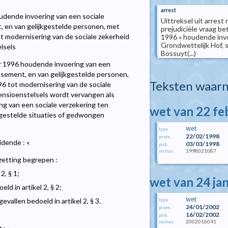
arrest
oudende invoering van een sociale
Uittreksel uit arrest
t, en van gelijkgestelde personen, met
prejudiciële vraag be
ot modernisering van de sociale zekerheid
1996 « houdende invo
Grondwettelijk Hof, s
lsels
Bossuyt(...)
er 1996 houdende invoering van een
lissement, en van gelijkgestelde personen,
Teksten waarn
96 tot modernisering van de sociale
pensioenstelsels wordt vervangen als
ng van een sociale verzekering ten
wet van 22 fe
jkgestelde situaties of gedwongen
wet
type
22/02/1998
prom.
idende : «
03/03/1998
pub.
1998021087
numac
zetting begrepen :
2, § 1;
wet van 24 ja
ld in artikel 2, § 2;
wet
vallen bedoeld in artikel 2, § 3.
type
24/01/2002
prom.
16/02/2002
pub.
2002016041
numac