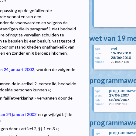
 : «
toepassing op de gefailleerde
ende vennoten van een
, onder de voorwaarden en volgens de
tandigen die in paragraaf 1 niet bedoeld
are of nog te vervallen schulden te
wet van 19 me
n te bepalen bij een besluit, vastgesteld
e door omstandigheden onafhankelijk van
wet
type
tten en zonder enig beroepsinkomen,
19/05/2010
prom.
28/06/2010
pub.
2010014128
numac
n 24 januari 2002
, worden de volgende
programmawet
en de in artikel 2, eerste lid, bedoelde
edoelde personen kunnen »;
programmawe
type
27/04/2007
prom.
 faillietverklaring » vervangen door de
08/05/2007
pub.
2007201505
numac
an 24 januari 2002
en gewijzigd bij de
:
programmawet
en door « artikel 2, §§ 1 en 3 »;
programmawe
type