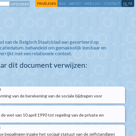
-
-
-
-
PRIVÉLEVEN
RSS
ABOUT
WEB LOG
CONTACT
NL
FR
ud van de Belgisch Staatsblad aan gesorteerd op
icatiedatum, behandeld om gemakkelijk leesbaar en
verrijkt met een relationele context.
aar dit document verwijzen:
3
ming van de berekening van de sociale bijdragen voor
 de wet van 10 april 1990 tot regeling van de private en
5
 bepalingen inzake het sociaal statuut van de zelfstandigen