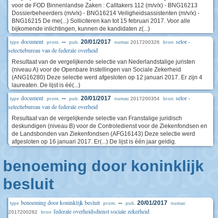
voor de FOD Binnenlandse Zaken : Calltakers 112 (m/v/x) - BNG16213
Dossierbeheerders (m/v/x) - BNG16214 Veiligheidsassistenten (m/v/x) -
BNG16215 De me(...) Solliciteren kan tot 15 februari 2017. Voor alle
bijkomende inlichtingen, kunnen de kandidaten z(...)
document
selor -
--
20/01/2017
2017200326
type
prom.
pub.
numac
bron
selectiebureau van de federale overheid
Resultaat van de vergelijkende selectie van Nederlandstalige juristen
(niveau A) voor de Openbare Instellingen van Sociale Zekerheid
(ANG16280) Deze selectie werd afgesloten op 12 januari 2017. Er zijn 4
laureaten. De lijst is éé(...)
document
selor -
--
20/01/2017
2017200354
type
prom.
pub.
numac
bron
selectiebureau van de federale overheid
Resultaat van de vergelijkende selectie van Franstalige juridisch
deskundigen (niveau B) voor de Controledienst voor de Ziekenfondsen en
de Landsbonden van Ziekenfondsen (AFG16143) Deze selectie werd
afgesloten op 16 januari 2017. Er(...) De lijst is één jaar geldig.
benoeming door koninklijk
besluit
benoeming door koninklijk besluit
--
20/01/2017
type
prom.
pub.
numac
federale overheidsdienst sociale zekerheid
2017200282
bron