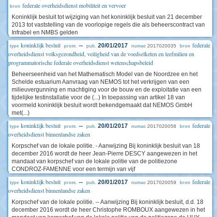
federale overheidsdienst mobiliteit en vervoer
bron
Koninklijk besluit tot wijziging van het koninklijk besluit van 21 december
2013 tot vaststelling van de voorlopige regels die als beheerscontract van
Infrabel en NMBS gelden
koninklijk besluit
federale
--
20/01/2017
2017020035
type
prom.
pub.
numac
bron
overheidsdienst volksgezondheid, veiligheid van de voedselketen en leefmilieu en
programmatorische federale overheidsdienst wetenschapsbeleid
Beheerseenheid van het Mathematisch Model van de Noordzee en het
Schelde estuarium Aanvraag van NEMOS tot het verkrijgen van een
milieuvergunning en machtiging voor de bouw en de exploitatie van een
tijdelijke testinstallatie voor de (...) In toepassing van artikel 18 van
voormeld koninklijk besluit wordt bekendgemaakt dat NEMOS GmbH
met(...)
koninklijk besluit
federale
--
20/01/2017
2017020058
type
prom.
pub.
numac
bron
overheidsdienst binnenlandse zaken
Korpschef van de lokale politie. - Aanwijzing Bij koninklijk besluit van 18
december 2016 wordt de heer Jean-Pierre DESCY aangewezen in het
mandaat van korpschef van de lokale politie van de politiezone
CONDROZ-FAMENNE voor een termijn van vijf
koninklijk besluit
federale
--
20/01/2017
2017020059
type
prom.
pub.
numac
bron
overheidsdienst binnenlandse zaken
Korpschef van de lokale politie. -- Aanwijzing Bij koninklijk besluit, d.d. 18
december 2016 wordt de heer Christophe ROMBOUX aangewezen in het