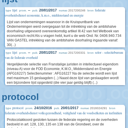
lijst
federale
--
20/01/2017
2017200246
type
prom.
pub.
numac
bron
overheidsdienst economie, k.m.o., middenstand en energie
Lijst van ondernemingen waarvoor in de Kruispuntbank van
Ondernemingen werd overgegaan tot de intrekking van de ambtshalve
doorhaling uitgevoerd overeenkomstig artikel III.42 van het Wetboek van
economisch recht Als u vragen hebt, kunt u de web Ond. Nr. 0406.940.734
VAN GASTEL intrekking van de ambtshalve doorhaling ingaande vanaf:
30(...)
lijst
selor - selectiebureau
--
20/01/2017
2017200331
type
prom.
pub.
numac
bron
van de federale overheid
Vergelijkende selectie van Franstalige juristen in intellectueel eigendom
(niveau A) voor de FOD Economie, K.M.O., Middenstand en Energie
(AFG16227) Selectienummer : AFG16227 Na de selectie wordt een lijst
met maximum 15 geslaagden (...) Naast deze lijst van geslaagden wordt
een bijzondere lijst opgesteld (die vier jaar geldig blijft) (...)
protocol
protocol
24/10/2016
20/01/2017
2016024291
type
prom.
pub.
numac
bron
federale overheidsdienst volksgezondheid, veiligheid van de voedselketen en leefmilieu
Protocolakkoord gesloten tussen de federale regering en de overheden
bedoeld in art. 128, 130, 135 en 138 van de Grondwet, over de