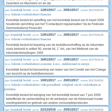
Zaventem en Machelen en de sta
koninklijk besluit
12/01/2017
20/01/2017
2017010123
type
prom.
pub.
numac
federale overheidsdienst financien
bron
Koninklijk besluit tot opheffing van het koninklijk besluit van 8 maart 2006
houdende oprichting van het "Contactpunt regularisaties" bij de Federale
Overheidsdienst Financiën
koninklijk besluit
12/01/2017
20/01/2017
2017010125
type
prom.
pub.
numac
federale overheidsdienst financien
bron
Koninklijk besluit tot bepaling van de bedrijfsvoorheffing op de inkomsten
zoals bedoeld in artikel 90, eerste lid, 1° bis, van het Wetboek van de
inkomstenbelastingen 1992
koninklijk besluit
16/01/2017
20/01/2017
2017010174
type
prom.
pub.
numac
federale overheidsdienst economie, k.m.o., middenstand en energie
bron
Koninklijk besluit tot benoeming van leden van het Comité van het College
van toezicht op de bedrijfsrevisoren
koninklijk besluit
10/01/2017
20/01/2017
2017010231
type
prom.
pub.
numac
federale overheidsdienst volksgezondheid, veiligheid van de voedselketen en
bron
leefmilieu
Koninklijk besluit tot wijziging van het koninklijk besluit van 7 juni 2009
betreffende de samenstelling en de werkwijze van de Adviesraad inzake
voedingsbeleid en gebruik van andere consumptieproducten
koninklijk besluit
22/12/2016
20/01/2017
2017020032
type
prom.
pub.
numac