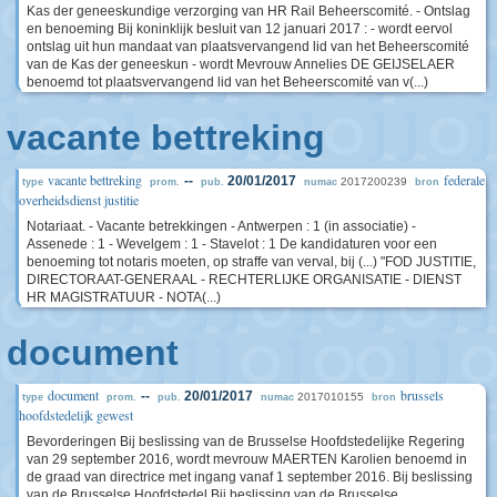
Kas der geneeskundige verzorging van HR Rail Beheerscomité. - Ontslag
en benoeming Bij koninklijk besluit van 12 januari 2017 : - wordt eervol
ontslag uit hun mandaat van plaatsvervangend lid van het Beheerscomité
van de Kas der geneeskun - wordt Mevrouw Annelies DE GEIJSELAER
benoemd tot plaatsvervangend lid van het Beheerscomité van v(...)
vacante bettreking
vacante bettreking
federale
--
20/01/2017
2017200239
type
prom.
pub.
numac
bron
overheidsdienst justitie
Notariaat. - Vacante betrekkingen - Antwerpen : 1 (in associatie) -
Assenede : 1 - Wevelgem : 1 - Stavelot : 1 De kandidaturen voor een
benoeming tot notaris moeten, op straffe van verval, bij (...) "FOD JUSTITIE,
DIRECTORAAT-GENERAAL - RECHTERLIJKE ORGANISATIE - DIENST
HR MAGISTRATUUR - NOTA(...)
document
document
brussels
--
20/01/2017
2017010155
type
prom.
pub.
numac
bron
hoofdstedelijk gewest
Bevorderingen Bij beslissing van de Brusselse Hoofdstedelijke Regering
van 29 september 2016, wordt mevrouw MAERTEN Karolien benoemd in
de graad van directrice met ingang vanaf 1 september 2016. Bij beslissing
van de Brusselse Hoofdstedel Bij beslissing van de Brusselse