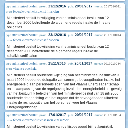
ministerieel besluit
23/12/2016
20/01/2017
2017010011
type
prom.
pub.
numac
federale overheidsdienst financien
bron
Ministerieel besluit tot wijziging van het ministerieel besluit van 12
december 2000 betreffende de algemene regels inzake de lineaire
obligaties
ministerieel besluit
23/12/2016
20/01/2017
2017010014
type
prom.
pub.
numac
federale overheidsdienst financien
bron
Ministerieel besluit tot wijziging van het ministerieel besluit van 12
december 2000 betreffende de algemene regels inzake de
schatkistcertificaten
ministerieel besluit
25/11/2016
20/01/2017
2017010084
type
prom.
pub.
numac
vlaamse overheid
bron
Ministerieel besluit houdende wijziging van het ministerieel besluit van 31
maart 2006 houdende delegatie van sommige bevoegdheden inzake het
energiebeleid aan personeelsleden van het Vlaams Energieagentschap
en tot aanpassing van de regelgeving inzake het energiebeleid als gevolg
van het bestuurlijk beleid en van het ministerieel besluit van 18 juli 2006
houdende de oprichting van het orgaan dat de bevoegdheden uitoefent
inzake de rechtspositie van het personeel voor het Vlaams
Energieagentschap
ministerieel besluit
17/01/2017
20/01/2017
2017010104
type
prom.
pub.
numac
federale overheidsdienst sociale zekerheid
bron
Ministerieel besluit tot wijziging van de lijst gevoegd bij het koninklijk