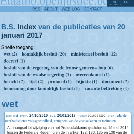
^
-
NL
FR
RSS
ABOUT
WEB LOG
CONTACT
B.S.
Index
van de publicaties van 20
januari
2017
Snelle toegang:
wet (2)
koninklijk besluit (20)
ministerieel besluit (12)
decreet (1)
besluit van de regering van de franse gemeenschap (6)
besluit van de waalse regering (1)
overeenkomst (1)
bericht (7)
lijst (2)
protocol (1)
bijakte (1)
document (7)
benoeming door koninklijk besluit (1)
vacante bettreking (1)
wet
wet
federale
24/10/2016
20/01/2017
2016024292
type
prom.
pub.
numac
bron
overheidsdienst volksgezondheid, veiligheid van de voedselketen en leefmilieu
Aanhangsel tot wijziging van het Protocolakkoord gesloten op 15 mei 2014
tussen de Federale Regering en de in artikel 128, 130, 135 en 138 van de