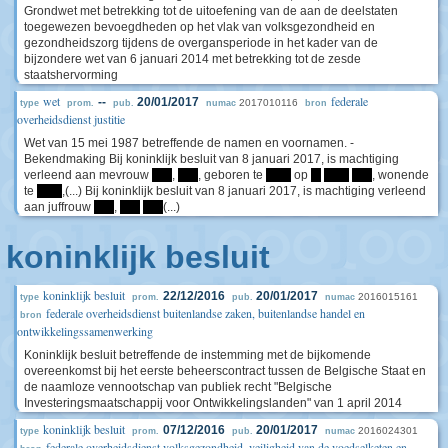
Grondwet met betrekking tot de uitoefening van de aan de deelstaten
toegewezen bevoegdheden op het vlak van volksgezondheid en
gezondheidszorg tijdens de overgansperiode in het kader van de
bijzondere wet van 6 januari 2014 met betrekking tot de zesde
staatshervorming
wet
federale
--
20/01/2017
2017010116
type
prom.
pub.
numac
bron
overheidsdienst justitie
Wet van 15 mei 1987 betreffende de namen en voornamen. -
Bekendmaking Bij koninklijk besluit van 8 januari 2017, is machtiging
verleend aan mevrouw
****
,
****
, geboren te
*****
op
**
*****
****
, wonende
te
*****
,(...) Bij koninklijk besluit van 8 januari 2017, is machtiging verleend
aan juffrouw
****
,
****
****
(...)
koninklijk besluit
koninklijk besluit
22/12/2016
20/01/2017
2016015161
type
prom.
pub.
numac
federale overheidsdienst buitenlandse zaken, buitenlandse handel en
bron
ontwikkelingssamenwerking
Koninklijk besluit betreffende de instemming met de bijkomende
overeenkomst bij het eerste beheerscontract tussen de Belgische Staat en
de naamloze vennootschap van publiek recht "Belgische
Investeringsmaatschappij voor Ontwikkelingslanden" van 1 april 2014
koninklijk besluit
07/12/2016
20/01/2017
2016024301
type
prom.
pub.
numac
federale overheidsdienst volksgezondheid, veiligheid van de voedselketen en