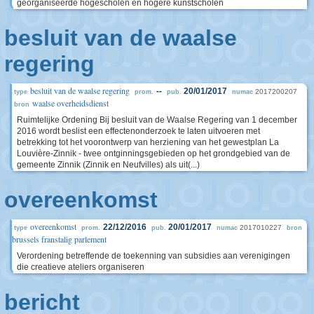
georganiseerde hogescholen en hogere kunstscholen
besluit van de waalse
regering
besluit van de waalse regering
--
20/01/2017
2017200207
type
prom.
pub.
numac
waalse overheidsdienst
bron
Ruimtelijke Ordening Bij besluit van de Waalse Regering van 1 december
2016 wordt beslist een effectenonderzoek te laten uitvoeren met
betrekking tot het voorontwerp van herziening van het gewestplan La
Louvière-Zinnik - twee ontginningsgebieden op het grondgebied van de
gemeente Zinnik (Zinnik en Neufvilles) als uit(...)
overeenkomst
overeenkomst
22/12/2016
20/01/2017
2017010227
type
prom.
pub.
numac
bron
brussels franstalig parlement
Verordening betreffende de toekenning van subsidies aan verenigingen
die creatieve ateliers organiseren
bericht