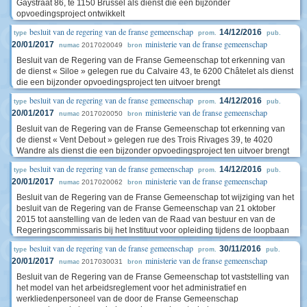
Gaystraat 86, te 1150 Brussel als dienst die een bijzonder
opvoedingsproject ontwikkelt
besluit van de regering van de franse gemeenschap
14/12/2016
type
prom.
pub.
ministerie van de franse gemeenschap
20/01/2017
2017020049
numac
bron
Besluit van de Regering van de Franse Gemeenschap tot erkenning van
de dienst « Siloe » gelegen rue du Calvaire 43, te 6200 Châtelet als dienst
die een bijzonder opvoedingsproject ten uitvoer brengt
besluit van de regering van de franse gemeenschap
14/12/2016
type
prom.
pub.
ministerie van de franse gemeenschap
20/01/2017
2017020050
numac
bron
Besluit van de Regering van de Franse Gemeenschap tot erkenning van
de dienst « Vent Debout » gelegen rue des Trois Rivages 39, te 4020
Wandre als dienst die een bijzonder opvoedingsproject ten uitvoer brengt
besluit van de regering van de franse gemeenschap
14/12/2016
type
prom.
pub.
ministerie van de franse gemeenschap
20/01/2017
2017020062
numac
bron
Besluit van de Regering van de Franse Gemeenschap tot wijziging van het
besluit van de Regering van de Franse Gemeenschap van 21 oktober
2015 tot aanstelling van de leden van de Raad van bestuur en van de
Regeringscommissaris bij het Instituut voor opleiding tijdens de loopbaan
besluit van de regering van de franse gemeenschap
30/11/2016
type
prom.
pub.
ministerie van de franse gemeenschap
20/01/2017
2017030031
numac
bron
Besluit van de Regering van de Franse Gemeenschap tot vaststelling van
het model van het arbeidsreglement voor het administratief en
werkliedenpersoneel van de door de Franse Gemeenschap