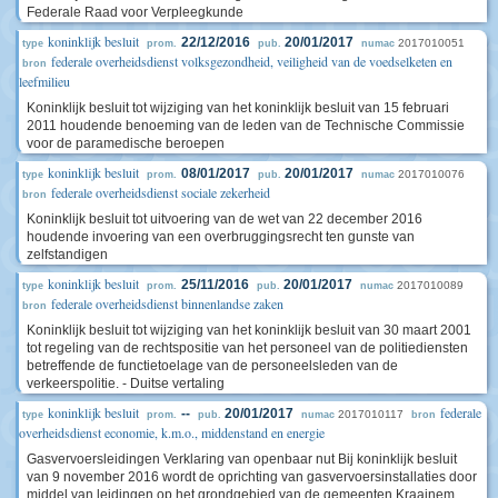
Federale Raad voor Verpleegkunde
koninklijk besluit
22/12/2016
20/01/2017
2017010051
type
prom.
pub.
numac
federale overheidsdienst volksgezondheid, veiligheid van de voedselketen en
bron
leefmilieu
Koninklijk besluit tot wijziging van het koninklijk besluit van 15 februari
2011 houdende benoeming van de leden van de Technische Commissie
voor de paramedische beroepen
koninklijk besluit
08/01/2017
20/01/2017
2017010076
type
prom.
pub.
numac
federale overheidsdienst sociale zekerheid
bron
Koninklijk besluit tot uitvoering van de wet van 22 december 2016
houdende invoering van een overbruggingsrecht ten gunste van
zelfstandigen
koninklijk besluit
25/11/2016
20/01/2017
2017010089
type
prom.
pub.
numac
federale overheidsdienst binnenlandse zaken
bron
Koninklijk besluit tot wijziging van het koninklijk besluit van 30 maart 2001
tot regeling van de rechtspositie van het personeel van de politiediensten
betreffende de functietoelage van de personeelsleden van de
verkeerspolitie. - Duitse vertaling
koninklijk besluit
federale
--
20/01/2017
2017010117
type
prom.
pub.
numac
bron
overheidsdienst economie, k.m.o., middenstand en energie
Gasvervoersleidingen Verklaring van openbaar nut Bij koninklijk besluit
van 9 november 2016 wordt de oprichting van gasvervoersinstallaties door
middel van leidingen op het grondgebied van de gemeenten Kraainem,