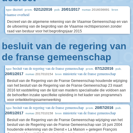
decreet
02/12/2016
20/01/2017
2016036691
type
prom.
pub.
numac
bron
vlaamse overheid
Decreet van de algemene rekening van de Vlaamse Gemeenschap en van
de uitvoering van de begroting van de Vlaamse rechtspersonen zonder
raad van bestuur voor het begrotingsjaar 2015
besluit van de regering van
de franse gemeenschap
besluit van de regering van de franse gemeenschap
07/12/2016
type
prom.
pub.
ministerie van de franse gemeenschap
20/01/2017
2017010154
numac
bron
Besluit van de Regering van de Franse Gemeenschap houdende wijziging
van het besluit van de Regering van de Franse Gemeenschap 23 maart
2016 tot vaststelling van de lijst van masters specialisatie die voldoen aan
de behoeften inzake specifieke opleiding in het kader van programma's
voor ontwikkelingssamenwerking
besluit van de regering van de franse gemeenschap
20/07/2016
type
prom.
pub.
ministerie van de franse gemeenschap
20/01/2017
2017010158
numac
bron
Besluit van de Regering van de Franse Gemeenschap wijziging van het
besluit van de Regering van de Franse Gemeenschap van 16 juni 2004
houdende erkenning van de Dienst « La Maison » gelegen François