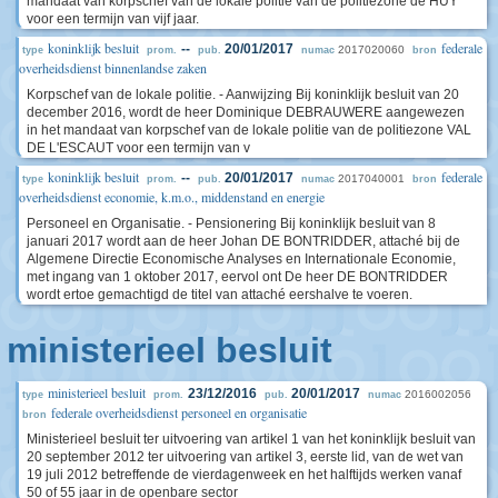
mandaat van korpschef van de lokale politie van de politiezone de HUY
voor een termijn van vijf jaar.
koninklijk besluit
federale
--
20/01/2017
2017020060
type
prom.
pub.
numac
bron
overheidsdienst binnenlandse zaken
Korpschef van de lokale politie. - Aanwijzing Bij koninklijk besluit van 20
december 2016, wordt de heer Dominique DEBRAUWERE aangewezen
in het mandaat van korpschef van de lokale politie van de politiezone VAL
DE L'ESCAUT voor een termijn van v
koninklijk besluit
federale
--
20/01/2017
2017040001
type
prom.
pub.
numac
bron
overheidsdienst economie, k.m.o., middenstand en energie
Personeel en Organisatie. - Pensionering Bij koninklijk besluit van 8
januari 2017 wordt aan de heer Johan DE BONTRIDDER, attaché bij de
Algemene Directie Economische Analyses en Internationale Economie,
met ingang van 1 oktober 2017, eervol ont De heer DE BONTRIDDER
wordt ertoe gemachtigd de titel van attaché eershalve te voeren.
ministerieel besluit
ministerieel besluit
23/12/2016
20/01/2017
2016002056
type
prom.
pub.
numac
federale overheidsdienst personeel en organisatie
bron
Ministerieel besluit ter uitvoering van artikel 1 van het koninklijk besluit van
20 september 2012 ter uitvoering van artikel 3, eerste lid, van de wet van
19 juli 2012 betreffende de vierdagenweek en het halftijds werken vanaf
50 of 55 jaar in de openbare sector