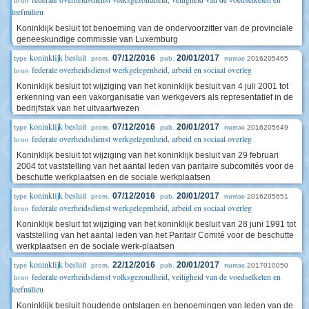
bron
leefmilieu
Koninklijk besluit tot benoeming van de ondervoorzitter van de provinciale
geneeskundige commissie van Luxemburg
koninklijk besluit
07/12/2016
20/01/2017
2016205465
type
prom.
pub.
numac
federale overheidsdienst werkgelegenheid, arbeid en sociaal overleg
bron
Koninklijk besluit tot wijziging van het koninklijk besluit van 4 juli 2001 tot
erkenning van een vakorganisatie van werkgevers als representatief in de
bedrijfstak van het uitvaartwezen
koninklijk besluit
07/12/2016
20/01/2017
2016205649
type
prom.
pub.
numac
federale overheidsdienst werkgelegenheid, arbeid en sociaal overleg
bron
Koninklijk besluit tot wijziging van het koninklijk besluit van 29 februari
2004 tot vaststelling van het aantal leden van paritaire subcomités voor de
beschutte werkplaatsen en de sociale werkplaatsen
koninklijk besluit
07/12/2016
20/01/2017
2016205651
type
prom.
pub.
numac
federale overheidsdienst werkgelegenheid, arbeid en sociaal overleg
bron
Koninklijk besluit tot wijziging van het koninklijk besluit van 28 juni 1991 tot
vaststelling van het aantal leden van het Paritair Comité voor de beschutte
werkplaatsen en de sociale werk-plaatsen
koninklijk besluit
22/12/2016
20/01/2017
2017010050
type
prom.
pub.
numac
federale overheidsdienst volksgezondheid, veiligheid van de voedselketen en
bron
leefmilieu
Koninklijk besluit houdende ontslagen en benoemingen van leden van de