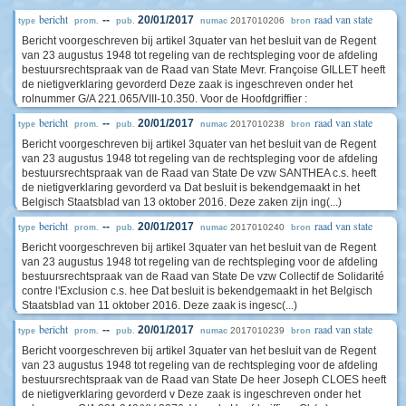
bericht
raad van state
--
20/01/2017
2017010206
type
prom.
pub.
numac
bron
Bericht voorgeschreven bij artikel 3quater van het besluit van de Regent
van 23 augustus 1948 tot regeling van de rechtspleging voor de afdeling
bestuursrechtspraak van de Raad van State Mevr. Françoise GILLET heeft
de nietigverklaring gevorderd Deze zaak is ingeschreven onder het
rolnummer G/A 221.065/VIII-10.350. Voor de Hoofdgriffier :
bericht
raad van state
--
20/01/2017
2017010238
type
prom.
pub.
numac
bron
Bericht voorgeschreven bij artikel 3quater van het besluit van de Regent
van 23 augustus 1948 tot regeling van de rechtspleging voor de afdeling
bestuursrechtspraak van de Raad van State De vzw SANTHEA c.s. heeft
de nietigverklaring gevorderd va Dat besluit is bekendgemaakt in het
Belgisch Staatsblad van 13 oktober 2016. Deze zaken zijn ing(...)
bericht
raad van state
--
20/01/2017
2017010240
type
prom.
pub.
numac
bron
Bericht voorgeschreven bij artikel 3quater van het besluit van de Regent
van 23 augustus 1948 tot regeling van de rechtspleging voor de afdeling
bestuursrechtspraak van de Raad van State De vzw Collectif de Solidarité
contre l'Exclusion c.s. hee Dat besluit is bekendgemaakt in het Belgisch
Staatsblad van 11 oktober 2016. Deze zaak is ingesc(...)
bericht
raad van state
--
20/01/2017
2017010239
type
prom.
pub.
numac
bron
Bericht voorgeschreven bij artikel 3quater van het besluit van de Regent
van 23 augustus 1948 tot regeling van de rechtspleging voor de afdeling
bestuursrechtspraak van de Raad van State De heer Joseph CLOES heeft
de nietigverklaring gevorderd v Deze zaak is ingeschreven onder het