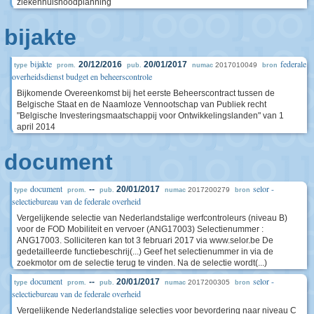
ziekenhuisnoodplanning
bijakte
bijakte
federale
20/12/2016
20/01/2017
2017010049
type
prom.
pub.
numac
bron
overheidsdienst budget en beheerscontrole
Bijkomende Overeenkomst bij het eerste Beheerscontract tussen de
Belgische Staat en de Naamloze Vennootschap van Publiek recht
"Belgische Investeringsmaatschappij voor Ontwikkelingslanden" van 1
april 2014
document
document
selor -
--
20/01/2017
2017200279
type
prom.
pub.
numac
bron
selectiebureau van de federale overheid
Vergelijkende selectie van Nederlandstalige werfcontroleurs (niveau B)
voor de FOD Mobiliteit en vervoer (ANG17003) Selectienummer :
ANG17003. Solliciteren kan tot 3 februari 2017 via www.selor.be De
gedetailleerde functiebeschrij(...) Geef het selectienummer in via de
zoekmotor om de selectie terug te vinden. Na de selectie wordt(...)
document
selor -
--
20/01/2017
2017200305
type
prom.
pub.
numac
bron
selectiebureau van de federale overheid
Vergelijkende Nederlandstalige selecties voor bevordering naar niveau C