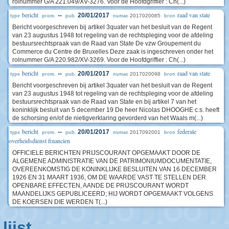
rolnummer G/A 221.049/XV-3276. Voor de Hoofdgriffier : Ch(...)
bericht
raad van state
--
20/01/2017
2017020085
type
prom.
pub.
numac
bron
Bericht voorgeschreven bij artikel 3quater van het besluit van de Regent
van 23 augustus 1948 tot regeling van de rechtspleging voor de afdeling
bestuursrechtspraak van de Raad van State De vzw Groupement du
Commerce du Centre de Bruxelles Deze zaak is ingeschreven onder het
rolnummer G/A 220.982/XV-3269. Voor de Hoofdgriffier : Ch(...)
bericht
raad van state
--
20/01/2017
2017020098
type
prom.
pub.
numac
bron
Bericht voorgeschreven bij artikel 3quater van het besluit van de Regent
van 23 augustus 1948 tot regeling van de rechtspleging voor de afdeling
bestuursrechtspraak van de Raad van State en bij artikel 7 van het
koninklijk besluit van 5 december 19 De heer Nicolas DHOOGHE c.s. heeft
de schorsing en/of de nietigverklaring gevorderd van het Waals m(...)
bericht
federale
--
20/01/2017
2017092001
type
prom.
pub.
numac
bron
overheidsdienst financien
OFFICIELE BERICHTEN PRIJSCOURANT OPGEMAAKT DOOR DE
ALGEMENE ADMINISTRATIE VAN DE PATRIMONIUMDOCUMENTATIE,
OVEREENKOMSTIG DE KONINKLIJKE BESLUITEN VAN 16 DECEMBER
1926 EN 31 MAART 1936, OM DE WAARDE VAST TE STELLEN DER
OPENBARE EFFECTEN, AANDE DE PRIJSCOURANT WORDT
MAANDELIJKS GEPUBLICEERD; HIJ WORDT OPGEMAAKT VOLGENS
DE KOERSEN DIE WERDEN T(...)
lijst