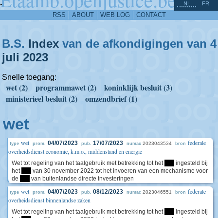
^
-
NL
FR
RSS
ABOUT
WEB LOG
CONTACT
B.S.
Index
van de afkondigingen van 4
juli
2023
Snelle toegang:
wet (2)
programmawet (2)
koninklijk besluit (3)
ministerieel besluit (2)
omzendbrief (1)
wet
wet
federale
04/07/2023
17/07/2023
2023043534
type
prom.
pub.
numac
bron
overheidsdienst economie, k.m.o., middenstand en energie
Wet tot regeling van het taalgebruik met betrekking tot het
****
ingesteld bij
het
****
van 30 november 2022 tot het invoeren van een mechanisme voor
de
****
van buitenlandse directe investeringen
wet
federale
04/07/2023
08/12/2023
2023046551
type
prom.
pub.
numac
bron
overheidsdienst binnenlandse zaken
Wet tot regeling van het taalgebruik met betrekking tot het
****
ingesteld bij