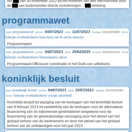
het
****
van 30 november 2022 tot het invoeren van een mechanisme voor
de
****
van buitenlandse directe investeringen. -
****
vertaling
programmawet
programmawet
04/07/2023
11/07/2023
2023203498
type
prom.
pub.
numac
bron
federale overheidsdienst kanselarij van de eerste minister
Programmawet
programmawet
04/07/2023
25/02/2025
2025001573
type
prom.
pub.
numac
bron
federale overheidsdienst binnenlandse zaken
Programmawet Officieuze coördinatie in het Duits van uittreksels
koninklijk besluit
koninklijk besluit
04/07/2023
20/07/2023
2023203390
type
prom.
pub.
numac
federale overheidsdienst sociale zekerheid
bron
Koninklijk besluit tot wijziging van de bedragen van het koninklijk besluit
van 9 februari 2023 tot vaststelling van de bedragen voor de alternatieve
financiering van de bijkomende geldmiddelen toegekend voor de
financiering van de geneeskundige verzorging door het stelsel van het
globaal beheer van de werknemers en door het stelsel van het globaal
beheer van de zelfstandigen voor het jaar 2023