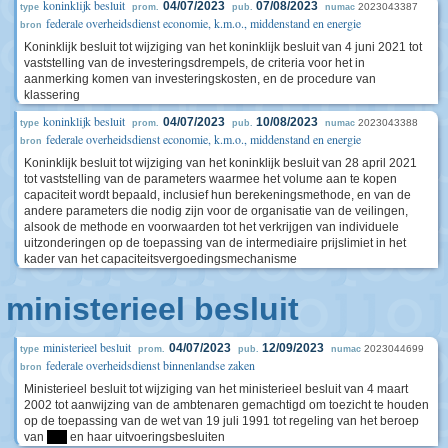
koninklijk besluit
04/07/2023
07/08/2023
2023043387
type
prom.
pub.
numac
federale overheidsdienst economie, k.m.o., middenstand en energie
bron
Koninklijk besluit tot wijziging van het koninklijk besluit van 4 juni 2021 tot
vaststelling van de investeringsdrempels, de criteria voor het in
aanmerking komen van investeringskosten, en de procedure van
klassering
koninklijk besluit
04/07/2023
10/08/2023
2023043388
type
prom.
pub.
numac
federale overheidsdienst economie, k.m.o., middenstand en energie
bron
Koninklijk besluit tot wijziging van het koninklijk besluit van 28 april 2021
tot vaststelling van de parameters waarmee het volume aan te kopen
capaciteit wordt bepaald, inclusief hun berekeningsmethode, en van de
andere parameters die nodig zijn voor de organisatie van de veilingen,
alsook de methode en voorwaarden tot het verkrijgen van individuele
uitzonderingen op de toepassing van de intermediaire prijslimiet in het
kader van het capaciteitsvergoedingsmechanisme
ministerieel besluit
ministerieel besluit
04/07/2023
12/09/2023
2023044699
type
prom.
pub.
numac
federale overheidsdienst binnenlandse zaken
bron
Ministerieel besluit tot wijziging van het ministerieel besluit van 4 maart
2002 tot aanwijzing van de ambtenaren gemachtigd om toezicht te houden
op de toepassing van de wet van 19 juli 1991 tot regeling van het beroep
van
****
en haar uitvoeringsbesluiten