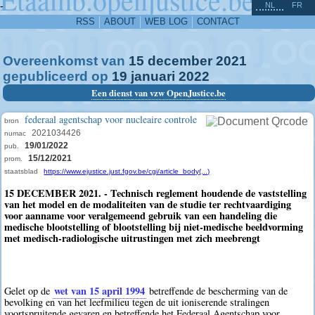
^
-
NL
FR
RSS
ABOUT
WEB LOG
CONTACT
Overeenkomst van
15
december
2021
gepubliceerd op
19
januari
2022
Een dienst van vzw OpenJustice.be
federaal agentschap voor nucleaire controle
bron
2021034426
numac
19/01/2022
pub.
15/12/2021
prom.
staatsblad
https://www.ejustice.just.fgov.be/cgi/article_body(...)
15 DECEMBER 2021. - Technisch reglement houdende de vaststelling
van het model en de modaliteiten van de studie ter rechtvaardiging
voor aanname voor veralgemeend gebruik van een handeling die
medische blootstelling of blootstelling bij niet-medische beeldvorming
met medisch-radiologische uitrustingen met zich meebrengt
wet van 15 april 1994
Gelet op de
betreffende de bescherming van de
bevolking en van het leefmilieu tegen de uit ioniserende stralingen
voortspruitende gevaren en betreffende het Federaal Agentschap voor