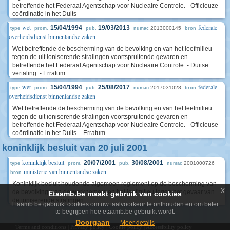
betreffende het Federaal Agentschap voor Nucleaire Controle. - Officieuze
coördinatie in het Duits
wet
federale
15/04/1994
19/03/2013
2013000145
type
prom.
pub.
numac
bron
overheidsdienst binnenlandse zaken
Wet betreffende de bescherming van de bevolking en van het leefmilieu
tegen de uit ioniserende stralingen voortspruitende gevaren en
betreffende het Federaal Agentschap voor Nucleaire Controle. - Duitse
vertaling. - Erratum
wet
federale
15/04/1994
25/08/2017
2017031028
type
prom.
pub.
numac
bron
overheidsdienst binnenlandse zaken
Wet betreffende de bescherming van de bevolking en van het leefmilieu
tegen de uit ioniserende stralingen voortspruitende gevaren en
betreffende het Federaal Agentschap voor Nucleaire Controle. - Officieuse
coördinatie in het Duits. - Erratum
koninklijk besluit van 20 juli 2001
koninklijk besluit
20/07/2001
30/08/2001
2001000726
type
prom.
pub.
numac
ministerie van binnenlandse zaken
bron
Koninklijk besluit houdende algemeen reglement op de bescherming van
x
de bevolking, van de werknemers en het leefmilieu tegen het gevaar van
Etaamb.be maakt gebruik van cookies
de ioniserende stralingen
Etaamb.be gebruikt cookies om uw taalvoorkeur te onthouden en om beter
te begrijpen hoe etaamb.be gebruikt wordt.
Doorgaan
Meer details
Terms and conditions
|
Privacy policy
|
Cookie policy
|
Accessibility policy