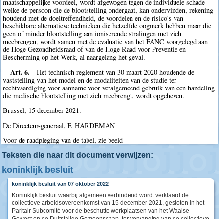
maatschappelijke voordeel, wordt afgewogen tegen de individuele schade
welke de persoon die de blootstelling ondergaat, kan ondervinden, rekening
houdend met de doeltreffendheid, de voordelen en de risico's van
beschikbare alternatieve technieken die hetzelfde oogmerk hebben maar die
geen of minder blootstelling aan ioniserende stralingen met zich
meebrengen, wordt samen met de evaluatie van het FANC voorgelegd aan
de Hoge Gezondheidsraad of van de Hoge Raad voor Preventie en
Bescherming op het Werk, al naargelang het geval.
Art. 6.
Het technisch reglement van 30 maart 2020 houdende de
vaststelling van het model en de modaliteiten van de studie ter
rechtvaardiging voor aanname voor veralgemeend gebruik van een handeling
die medische blootstelling met zich meebrengt, wordt opgeheven.
Brussel, 15 december 2021.
De Directeur-generaal, F. HARDEMAN
Voor de raadpleging van de tabel, zie beeld
Teksten die naar dit document verwijzen:
koninklijk besluit
koninklijk besluit van 07 oktober 2022
Koninklijk besluit waarbij algemeen verbindend wordt verklaard de
collectieve arbeidsovereenkomst van 15 december 2021, gesloten in het
Paritair Subcomité voor de beschutte werkplaatsen van het Waalse
Gewest en de Duitstalige Gemeenschap, ter vervanging van de collectieve