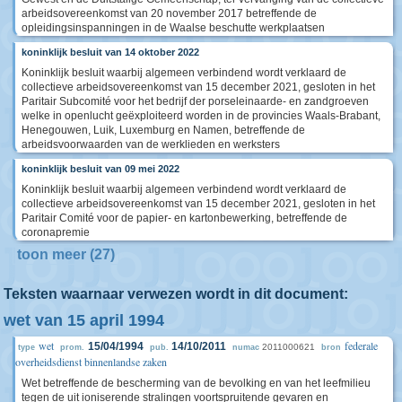
arbeidsovereenkomst van 20 november 2017 betreffende de
opleidingsinspanningen in de Waalse beschutte werkplaatsen
koninklijk besluit van 14 oktober 2022
Koninklijk besluit waarbij algemeen verbindend wordt verklaard de
collectieve arbeidsovereenkomst van 15 december 2021, gesloten in het
Paritair Subcomité voor het bedrijf der porseleinaarde- en zandgroeven
welke in openlucht geëxploiteerd worden in de provincies Waals-Brabant,
Henegouwen, Luik, Luxemburg en Namen, betreffende de
arbeidsvoorwaarden van de werklieden en werksters
koninklijk besluit van 09 mei 2022
Koninklijk besluit waarbij algemeen verbindend wordt verklaard de
collectieve arbeidsovereenkomst van 15 december 2021, gesloten in het
Paritair Comité voor de papier- en kartonbewerking, betreffende de
coronapremie
toon meer (27)
Teksten waarnaar verwezen wordt in dit document:
wet van 15 april 1994
wet
federale
15/04/1994
14/10/2011
2011000621
type
prom.
pub.
numac
bron
overheidsdienst binnenlandse zaken
Wet betreffende de bescherming van de bevolking en van het leefmilieu
tegen de uit ioniserende stralingen voortspruitende gevaren en