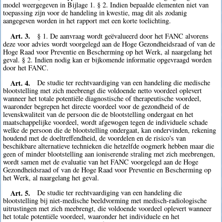
model weergegeven in Bijlage 1. § 2. Indien bepaalde elementen niet van
toepassing zijn voor de handeling in kwestie, mag dit als zodanig
aangegeven worden in het rapport met een korte toelichting.
Art. 3.
§ 1. De aanvraag wordt geëvalueerd door het FANC alvorens
deze voor advies wordt voorgelegd aan de Hoge Gezondheidsraad of van de
Hoge Raad voor Preventie en Bescherming op het Werk, al naargelang het
geval. § 2. Indien nodig kan er bijkomende informatie opgevraagd worden
door het FANC.
Art. 4.
De studie ter rechtvaardiging van een handeling die medische
blootstelling met zich meebrengt die voldoende netto voordeel oplevert
wanneer het totale potentiële diagnostische of therapeutische voordeel,
waaronder begrepen het directe voordeel voor de gezondheid of de
levenskwaliteit van de persoon die de blootstelling ondergaat en het
maatschappelijke voordeel, wordt afgewogen tegen de individuele schade
welke de persoon die de blootstelling ondergaat, kan ondervinden, rekening
houdend met de doeltreffendheid, de voordelen en de risico's van
beschikbare alternatieve technieken die hetzelfde oogmerk hebben maar die
geen of minder blootstelling aan ioniserende straling met zich meebrengen,
wordt samen met de evaluatie van het FANC voorgelegd aan de Hoge
Gezondheidsraad of van de Hoge Raad voor Preventie en Bescherming op
het Werk, al naargelang het geval.
Art. 5.
De studie ter rechtvaardiging van een handeling die
blootstelling bij niet-medische beeldvorming met medisch-radiologische
uitrustingen met zich meebrengt, die voldoende voordeel oplevert wanneer
het totale potentiële voordeel, waaronder het individuele en het