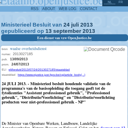
^
-
NL
FR
RSS
ABOUT
WEB LOG
CONTACT
Ministerieel Besluit van
24
juli
2013
gepubliceerd op
13
september
2013
Een dienst van vzw OpenJustice.be
waalse overheidsdienst
bron
2013027185
numac
13/09/2013
pub.
24/07/2013
prom.
ELI
eli/besluit/2013/07/24/2013027185/staatsblad
staatsblad
https://www.ejustice.just.fgov.be/cgi/article_body(...)
24 JULI 2013. - Ministerieel besluit houdende validatie van de
programma's van de basisopleiding die toegang geeft tot de
fytolicenties "Assistent professioneel gebruik", "Professioneel
gebruik", "Distributie/Voorlichting" en "Distributie/voorlichting
producten voor niet-professioneel gebruik - NP"
De Minister van Openbare Werken, Landbouw, Landelijke
decreet van 12
Aangelegenheden, Natuur, Bossen en Erfgoed, Gelet op het