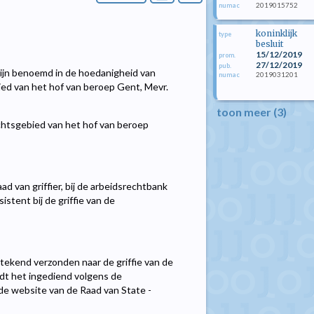
2019015752
numac
koninklijk
type
besluit
15/12/2019
prom.
27/12/2019
pub.
 zijn benoemd in de hoedanigheid van
2019031201
numac
ebied van het hof van beroep Gent, Mevr.
toon meer (3)
echtsgebied van het hof van beroep
aad van griffier, bij de arbeidsrechtbank
istent bij de griffie van de
etekend verzonden naar de griffie van de
dt het ingediend volgens de
 de website van de Raad van State -