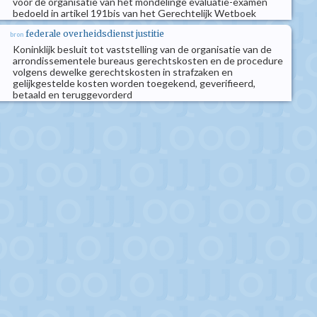
voor de organisatie van het mondelinge evaluatie-examen
bedoeld in artikel 191bis van het Gerechtelijk Wetboek
federale overheidsdienst justitie
bron
Koninklijk besluit tot vaststelling van de organisatie van de
arrondissementele bureaus gerechtskosten en de procedure
volgens dewelke gerechtskosten in strafzaken en
gelijkgestelde kosten worden toegekend, geverifieerd,
betaald en teruggevorderd