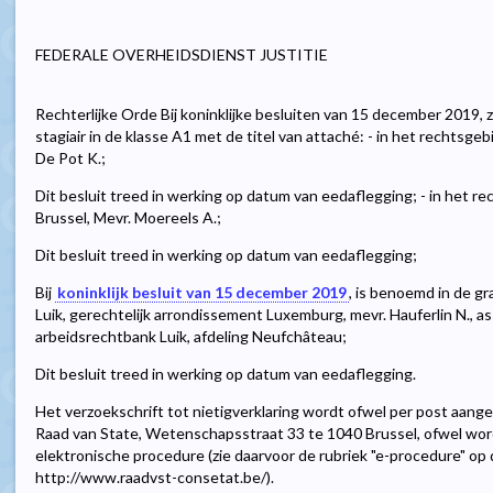
FEDERALE OVERHEIDSDIENST JUSTITIE
Rechterlijke Orde Bij koninklijke besluiten van 15 december 2019,
stagiair in de klasse A1 met de titel van attaché: - in het rechtsg
De Pot K.;
Dit besluit treed in werking op datum van eedaflegging; - in het r
Brussel, Mevr. Moereels A.;
Dit besluit treed in werking op datum van eedaflegging;
Bij
koninklijk besluit van 15 december 2019
, is benoemd in de gr
Luik, gerechtelijk arrondissement Luxemburg, mevr. Hauferlin N., ass
arbeidsrechtbank Luik, afdeling Neufchâteau;
Dit besluit treed in werking op datum van eedaflegging.
Het verzoekschrift tot nietigverklaring wordt ofwel per post aang
Raad van State, Wetenschapsstraat 33 te 1040 Brussel, ofwel wor
elektronische procedure (zie daarvoor de rubriek "e-procedure" op
http://www.raadvst-consetat.be/).