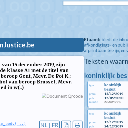
Etaamb
biedt de inho
nJustice.be
afkondigings- en publ
afprintbaar te zijn, en 
Teksten waarn
 van 15 december 2019, zijn
e klasse A1 met de titel van
koninklijk be
 beroep Gent, Mevr. De Pot K.;
t hof van beroep Brussel, Mevr.
koninklijk
type
d in w(...)
besluit
15/12/2019
prom.
15/05/2020
pub.
2020040940
numac
koninklijk
type
besluit
15/12/2019
prom.
le_body(...)
NL | FR
24/12/2019
pub.