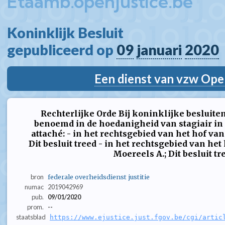
Etaamb.openjustice.be
Koninklijk Besluit  
gepubliceerd op 
09
januari
2020
Een dienst van vzw Ope
Rechterlijke Orde Bij koninklijke besluiten
benoemd in de hoedanigheid van stagiair in d
attaché: - in het rechtsgebied van het hof van
Dit besluit treed - in het rechtsgebied van he
Moereels A.; Dit besluit tree
bron
federale overheidsdienst justitie
numac
2019042969
pub.
09/01/2020
prom.
--
staatsblad
https://www.ejustice.just.fgov.be/cgi/artic