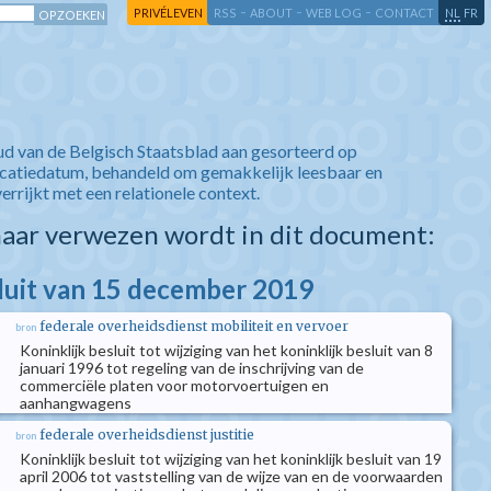
-
-
-
-
PRIVÉLEVEN
RSS
ABOUT
WEB LOG
CONTACT
NL
FR
ud van de Belgisch Staatsblad aan gesorteerd op
icatiedatum, behandeld om gemakkelijk leesbaar en
verrijkt met een relationele context.
aar verwezen wordt in dit document:
sluit van 15 december 2019
federale overheidsdienst mobiliteit en vervoer
bron
Koninklijk besluit tot wijziging van het koninklijk besluit van 8
januari 1996 tot regeling van de inschrijving van de
commerciële platen voor motorvoertuigen en
aanhangwagens
federale overheidsdienst justitie
bron
Koninklijk besluit tot wijziging van het koninklijk besluit van 19
april 2006 tot vaststelling van de wijze van en de voorwaarden