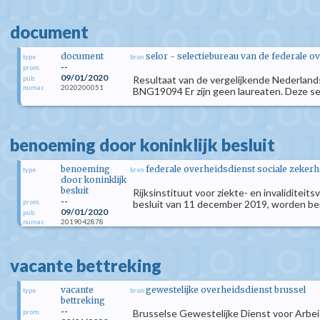
document
document
selor - selectiebureau van de federale o
type
bron
--
prom.
09/01/2020
Resultaat van de vergelijkende Nederland
pub.
2020200051
numac
BNG19094 Er zijn geen laureaten. Deze sel
benoeming door koninklijk besluit
benoeming
federale overheidsdienst sociale zekerh
type
bron
door koninklijk
besluit
Rijksinstituut voor ziekte- en invaliditei
--
prom.
besluit van 11 december 2019, worden b
09/01/2020
pub.
2019042878
numac
vacante bettreking
vacante
gewestelijke overheidsdienst brussel
type
bron
bettreking
--
Brusselse Gewestelijke Dienst voor Arbeid
prom.