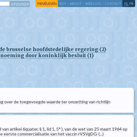
-
-
-
-
PRIVÉLEVEN
RSS
ABOUT
WEB LOG
CONTACT
NL
FR
 de brusselse hoofdstedelijke regering (2)
noeming door koninklijk besluit (1)
ng over de toegevoegde waarde ter omzetting van richtlijn
artikel 6quater, § 1, lid 1, 5° ), van de wet van 25 maart 1964 op
e eerste commercialisatie van het vaccin rVSVgDG-(...)