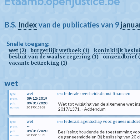
Etaamb.openjustice.be
B.S.
Index
van de publicaties van 9
janua
Snelle toegang:
wet (2)
burgerlijk wetboek (1)
koninklijk beslui
besluit van de waalse regering (1)
omzendbrief (
vacante bettreking (1)
wet
wet
federale overheidsdienst financien
type
bron
09/12/2019
prom.
09/01/2020
Wet tot wijziging van de algemene wet inz
pub.
2019015868
numac
2017/1371. - Addendum
wet
federaal agentschap voor geneesmidde
type
bron
--
prom.
09/01/2020
Beslissing houdende de toestemming voor 
pub.
2019015893
numac
de geneesmiddelen Bij beslissing van 20 d