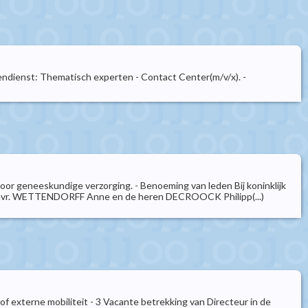
endienst: Thematisch experten - Contact Center(m/v/x). -
 voor geneeskundige verzorging. - Benoeming van leden Bij koninklijk
 Mevr. WETTENDORFF Anne en de heren DECROOCK Philipp(...)
f externe mobiliteit - 3 Vacante betrekking van Directeur in de