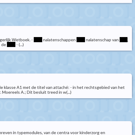
gerlijk Wetboek. -
****
nalatenschappen
****
nalatenschap van
****
,
n de
****
- (...)
de klasse A1 met de titel van attaché: - in het rechtsgebied van het
Moereels A.; Dit besluit treed in w(...)
chreven in typemodules, van de centra voor kinderzorg en