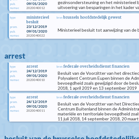
gezinsondersteuning en het ministerieel b
09/01/2020
pub.
uitvoering van besparingen in het kader 
2020040012
numac
ministerieel
brussels hoofdstedelijk gewest
type
bron
besluit
23/12/2019
prom.
Ministerieel besluit tot aanwijzing van 
09/01/2020
pub.
2020040022
numac
arrest
arrest
federale overheidsdienst financien
type
bron
24/12/2019
prom.
Besluit van de Voorzitter van het directi
09/01/2020
pub.
Polyvalent Centrum Eupen binnen de Admini
2020040010
numac
bevoegdheid zoals gewijzigd door de beslu
2018, 1 april 2019 en 13 september 2019
arrest
federale overheidsdienst financien
type
bron
24/12/2019
prom.
Besluit van de Voorzitter van het Directi
09/01/2020
pub.
Centrum Buitenland binnen de Administrat
2020040011
numac
materiële en territoriale bevoegdheid zoa
11 juli 2018, 14 september 2018, 20 maart
besluit van de brusselse hoofdstedelijk