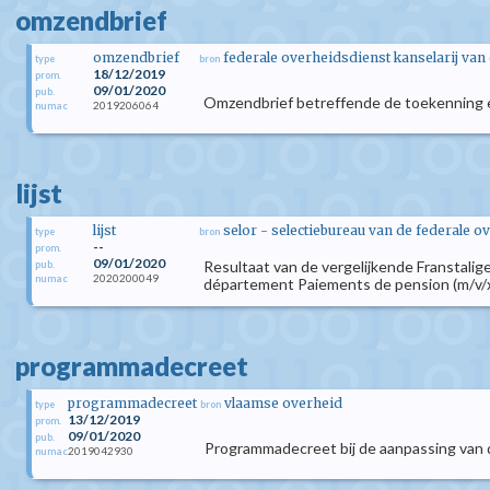
omzendbrief
omzendbrief
federale overheidsdienst kanselarij van
type
bron
18/12/2019
prom.
09/01/2020
pub.
Omzendbrief betreffende de toekenning e
2019206064
numac
lijst
lijst
selor - selectiebureau van de federale o
type
bron
--
prom.
09/01/2020
Resultaat van de vergelijkende Franstali
pub.
2020200049
numac
département Paiements de pension (m/v/x). 
programmadecreet
programmadecreet
vlaamse overheid
type
bron
13/12/2019
prom.
09/01/2020
pub.
Programmadecreet bij de aanpassing van 
2019042930
numac