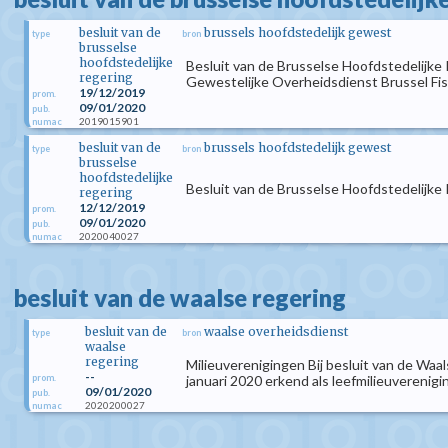
besluit van de
brussels hoofdstedelijk gewest
type
bron
brusselse
hoofdstedelijke
Besluit van de Brusselse Hoofdstedelijke 
regering
Gewestelijke Overheidsdienst Brussel Fi
19/12/2019
prom.
09/01/2020
pub.
2019015901
numac
besluit van de
brussels hoofdstedelijk gewest
type
bron
brusselse
hoofdstedelijke
Besluit van de Brusselse Hoofdstedelijke
regering
12/12/2019
prom.
09/01/2020
pub.
2020040027
numac
besluit van de waalse regering
besluit van de
waalse overheidsdienst
type
bron
waalse
regering
Milieuverenigingen Bij besluit van de Waa
--
prom.
januari 2020 erkend als leefmilieuverenigi
09/01/2020
pub.
2020200027
numac