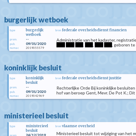
burgerlijk wetboek
burgerlijk
federale overheidsdienst financien
type
bron
wetboek
--
Administratie van het kadaster, registrat
prom.
09/01/2020
pub.
****
****
****
.
****
,
****
****
, geboren te
2019055579
numac
koninklijk besluit
koninklijk
federale overheidsdienst justitie
type
bron
besluit
--
Rechterlijke Orde Bij koninklijke besluite
prom.
09/01/2020
pub.
hof van beroep Gent, Mevr. De Pot K.; Dit b
2019042969
numac
ministerieel besluit
ministerieel
vlaamse overheid
type
bron
besluit
Ministerieel besluit tot wijziging van he
24/12/2019
prom.