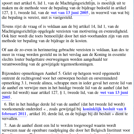
spoort met artikel 6, lid 1, van de Machtigingsrichtlijn, is moeilijk uit te
maken nu de methode voor de bepaling van de bijdrage bedoeld in artikel
wet van 13 juni 2005
127, § 1, tweede lid, van de
, in weerwil van wat bij
die bepaling is vereist, niet is vastgesteld.
Tevens rijst de vraag of is voldaan aan de bij artikel 14, lid 1, van de
Machtigingsrichtlijn opgelegde vereisten van motivering en evenredigheid.
Ook hier wordt die toets bemoeilijkt door het niet-voorhanden zijn van een
methode ter bepaling van de bijdrage in de kosten.
Of aan de zo-even in herinnering gebrachte vereisten is voldaan, kan des te
meer in vraag worden gesteld nu in het verslag aan de Koning in essentie
slechts louter budgettaire overwegingen worden aangehaald ter
verantwoording van de gewijzigde tegemoetkomingen.
Bijzondere opmerkingen Aanhef 5. Gelet op hetgeen werd opgemerkt
omtrent de rechtsgrond voor het ontworpen besluit en onverminderd
opmerking 3.1, tweede alinea, schrappe men in ieder geval het eerste lid van
de aanhef en verwijze men in het huidige tweede lid van de aanhef (dat het
wet van 13 juni
eerste lid wordt) naar artikel 127, § 1, tweede lid, van de
2005
.
6. Het in het huidige derde lid van de aanhef (dat het tweede lid wordt)
koninklijk besluit van 8
voorkomende onderdeel « , zoals gewijzigd bij
februari 2011
, artikel 10, derde lid, en de bijlage bij dit besluit » dient te
vervallen.
7. Aan de aanhef dient een lid te worden toegevoegd waarin wordt
verwezen naar de openbare raadpleging die door het Belgisch Instituut voor