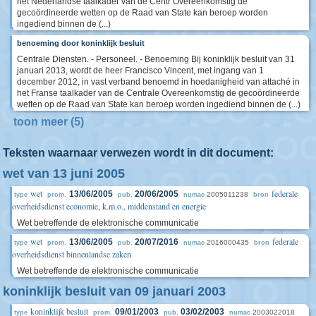
het Nederlandse taalkader van de Centr Overeenkomstig de
gecoördineerde wetten op de Raad van State kan beroep worden
ingediend binnen de (...)
benoeming door koninklijk besluit
Centrale Diensten. - Personeel. - Benoeming Bij koninklijk besluit van 31
januari 2013, wordt de heer Francisco Vincent, met ingang van 1
december 2012, in vast verband benoemd in hoedanigheid van attaché in
het Franse taalkader van de Centrale Overeenkomstig de gecoördineerde
wetten op de Raad van State kan beroep worden ingediend binnen de (...)
toon meer (5)
Teksten waarnaar verwezen wordt in dit document:
wet van 13 juni 2005
wet
federale
13/06/2005
20/06/2005
2005011238
type
prom.
pub.
numac
bron
overheidsdienst economie, k.m.o., middenstand en energie
Wet betreffende de elektronische communicatie
wet
federale
13/06/2005
20/07/2016
2016000435
type
prom.
pub.
numac
bron
overheidsdienst binnenlandse zaken
Wet betreffende de elektronische communicatie
koninklijk besluit van 09 januari 2003
koninklijk besluit
09/01/2003
03/02/2003
2003022018
type
prom.
pub.
numac