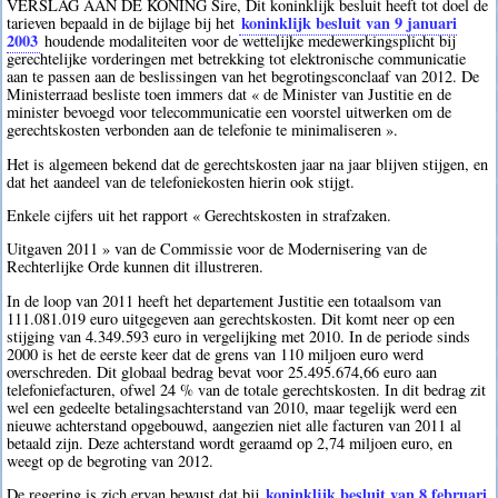
VERSLAG AAN DE KONING Sire, Dit koninklijk besluit heeft tot doel de
koninklijk besluit van 9 januari
tarieven bepaald in de bijlage bij het
2003
houdende modaliteiten voor de wettelijke medewerkingsplicht bij
gerechtelijke vorderingen met betrekking tot elektronische communicatie
aan te passen aan de beslissingen van het begrotingsconclaaf van 2012. De
Ministerraad besliste toen immers dat « de Minister van Justitie en de
minister bevoegd voor telecommunicatie een voorstel uitwerken om de
gerechtskosten verbonden aan de telefonie te minimaliseren ».
Het is algemeen bekend dat de gerechtskosten jaar na jaar blijven stijgen, en
dat het aandeel van de telefoniekosten hierin ook stijgt.
Enkele cijfers uit het rapport « Gerechtskosten in strafzaken.
Uitgaven 2011 » van de Commissie voor de Modernisering van de
Rechterlijke Orde kunnen dit illustreren.
In de loop van 2011 heeft het departement Justitie een totaalsom van
111.081.019 euro uitgegeven aan gerechtskosten. Dit komt neer op een
stijging van 4.349.593 euro in vergelijking met 2010. In de periode sinds
2000 is het de eerste keer dat de grens van 110 miljoen euro werd
overschreden. Dit globaal bedrag bevat voor 25.495.674,66 euro aan
telefoniefacturen, ofwel 24 % van de totale gerechtskosten. In dit bedrag zit
wel een gedeelte betalingsachterstand van 2010, maar tegelijk werd een
nieuwe achterstand opgebouwd, aangezien niet alle facturen van 2011 al
betaald zijn. Deze achterstand wordt geraamd op 2,74 miljoen euro, en
weegt op de begroting van 2012.
koninklijk besluit van 8 februari
De regering is zich ervan bewust dat bij