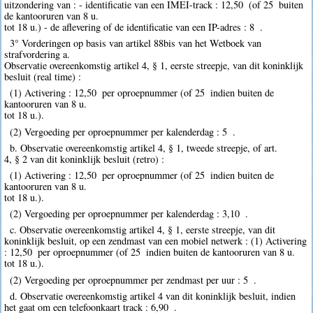
uitzondering van : - identificatie van een IMEI-track : 12,50  (of 25  buiten
de kantooruren van 8 u.
tot 18 u.) - de aflevering of de identificatie van een IP-adres : 8  .
3° Vorderingen op basis van artikel 88bis van het Wetboek van
strafvordering a.
Observatie overeenkomstig artikel 4, § 1, eerste streepje, van dit koninklijk
besluit (real time) :
(1) Activering : 12,50  per oproepnummer (of 25  indien buiten de
kantooruren van 8 u.
tot 18 u.).
(2) Vergoeding per oproepnummer per kalenderdag : 5  .
b. Observatie overeenkomstig artikel 4, § 1, tweede streepje, of art.
4, § 2 van dit koninklijk besluit (retro) :
(1) Activering : 12,50  per oproepnummer (of 25  indien buiten de
kantooruren van 8 u.
tot 18 u.).
(2) Vergoeding per oproepnummer per kalenderdag : 3,10  .
c. Observatie overeenkomstig artikel 4, § 1, eerste streepje, van dit
koninklijk besluit, op een zendmast van een mobiel netwerk : (1) Activering
: 12,50  per oproepnummer (of 25  indien buiten de kantooruren van 8 u.
tot 18 u.).
(2) Vergoeding per oproepnummer per zendmast per uur : 5  .
d. Observatie overeenkomstig artikel 4 van dit koninklijk besluit, indien
het gaat om een telefoonkaart track : 6,90  .