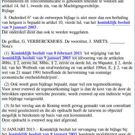
Postdiensten en Telecommunicatie is gehouden teneinde te voldoen aan
artikel 14, lid 1, tweede zin, van de Machtigingsrichtlijn.
Bijlage
8. Onderdeel 6° van de ontworpen bijlage is niet meer dan een herhaling
koninklijk besluit
van hetgeen is bepaald in artikel 10, vierde lid, van het
van 9 januari 2003
.
Dat onderdeel dient dan ook te worden weggelaten.
De griffier, G. VERBERCKMOES. De voorzitter, J. SMETS. _______
Nota's
Koninklijk besluit van 8 februari 2011
(1)
'tot wijziging van het
koninklijk besluit van 9 januari 2003
tot uitvoering van de artikelen
46bis, § 2, eerste lid, 88bis, § 2, eerste en derde lid, en 90quater, § 2, derde
lid, van het Wetboek van strafvordering en van artikel 109ter, E, § 2, van de
wet van 21 maart 1991 betreffende de hervorming van sommige
economische overheidsbedrijven'.
(2) Ook wordt geen bijdrage bepaald, maar wel een tegemoetkoming.
Voor zover evenwel de tegemoetkoming lager is dan de kost van de door de
betrokken operator verrichte prestatie, wordt evenwel op een indirecte wijze
een bijdrage vastgesteld.
(3) In het verslag aan de Koning wordt gewag gemaakt van een consultant
die werd geselecteerd en die als opdracht heeft de tarieven zo objectief
mogelijk te berekenen op basis van een kostenmodel.
Deze opdracht is evenwel nog niet afgerond.
31 JANUARI 2013. - Koninklijk besluit tot vervanging van de bijlage bij
koninklijk besluit van 9 januari 2003
het
houdende modaliteiten voor de