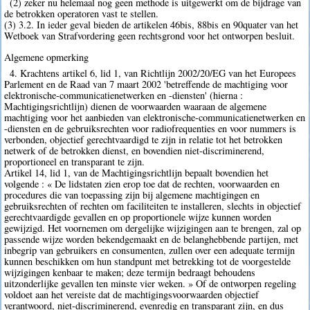
(2) zeker nu helemaal nog geen methode is uitgewerkt om de bijdrage van
de betrokken operatoren vast te stellen.
(3) 3.2. In ieder geval bieden de artikelen 46bis, 88bis en 90quater van het
Wetboek van Strafvordering geen rechtsgrond voor het ontworpen besluit.
Algemene opmerking
4. Krachtens artikel 6, lid 1, van Richtlijn 2002/20/EG van het Europees
Parlement en de Raad van 7 maart 2002 'betreffende de machtiging voor
elektronische-communicatienetwerken en -diensten' (hierna :
Machtigingsrichtlijn) dienen de voorwaarden waaraan de algemene
machtiging voor het aanbieden van elektronische-communicatienetwerken en
-diensten en de gebruiksrechten voor radiofrequenties en voor nummers is
verbonden, objectief gerechtvaardigd te zijn in relatie tot het betrokken
netwerk of de betrokken dienst, en bovendien niet-discriminerend,
proportioneel en transparant te zijn.
Artikel 14, lid 1, van de Machtigingsrichtlijn bepaalt bovendien het
volgende : « De lidstaten zien erop toe dat de rechten, voorwaarden en
procedures die van toepassing zijn bij algemene machtigingen en
gebruiksrechten of rechten om faciliteiten te installeren, slechts in objectief
gerechtvaardigde gevallen en op proportionele wijze kunnen worden
gewijzigd. Het voornemen om dergelijke wijzigingen aan te brengen, zal op
passende wijze worden bekendgemaakt en de belanghebbende partijen, met
inbegrip van gebruikers en consumenten, zullen over een adequate termijn
kunnen beschikken om hun standpunt met betrekking tot de voorgestelde
wijzigingen kenbaar te maken; deze termijn bedraagt behoudens
uitzonderlijke gevallen ten minste vier weken. » Of de ontworpen regeling
voldoet aan het vereiste dat de machtigingsvoorwaarden objectief
verantwoord, niet-discriminerend, evenredig en transparant zijn, en dus