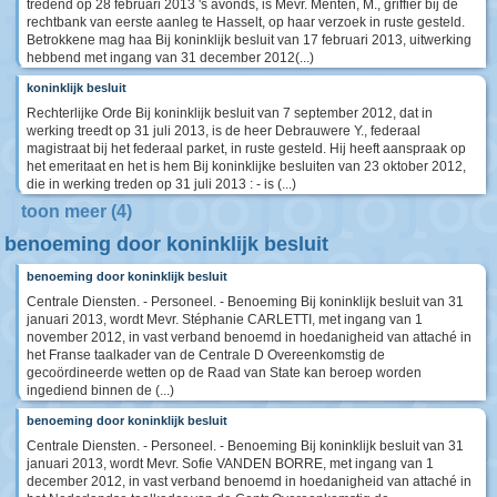
tredend op 28 februari 2013 's avonds, is Mevr. Menten, M., griffier bij de
rechtbank van eerste aanleg te Hasselt, op haar verzoek in ruste gesteld.
Betrokkene mag haa Bij koninklijk besluit van 17 februari 2013, uitwerking
hebbend met ingang van 31 december 2012(...)
koninklijk besluit
Rechterlijke Orde Bij koninklijk besluit van 7 september 2012, dat in
werking treedt op 31 juli 2013, is de heer Debrauwere Y., federaal
magistraat bij het federaal parket, in ruste gesteld. Hij heeft aanspraak op
het emeritaat en het is hem Bij koninklijke besluiten van 23 oktober 2012,
die in werking treden op 31 juli 2013 : - is (...)
toon meer (4)
benoeming door koninklijk besluit
benoeming door koninklijk besluit
Centrale Diensten. - Personeel. - Benoeming Bij koninklijk besluit van 31
januari 2013, wordt Mevr. Stéphanie CARLETTI, met ingang van 1
november 2012, in vast verband benoemd in hoedanigheid van attaché in
het Franse taalkader van de Centrale D Overeenkomstig de
gecoördineerde wetten op de Raad van State kan beroep worden
ingediend binnen de (...)
benoeming door koninklijk besluit
Centrale Diensten. - Personeel. - Benoeming Bij koninklijk besluit van 31
januari 2013, wordt Mevr. Sofie VANDEN BORRE, met ingang van 1
december 2012, in vast verband benoemd in hoedanigheid van attaché in