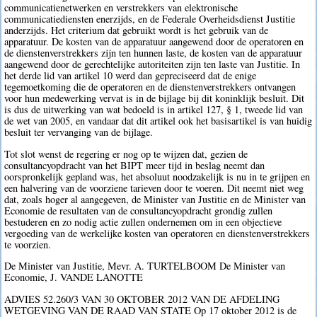
communicatienetwerken en verstrekkers van elektronische
communicatiediensten enerzijds, en de Federale Overheidsdienst Justitie
anderzijds. Het criterium dat gebruikt wordt is het gebruik van de
apparatuur. De kosten van de apparatuur aangewend door de operatoren en
de dienstenverstrekkers zijn ten hunnen laste, de kosten van de apparatuur
aangewend door de gerechtelijke autoriteiten zijn ten laste van Justitie. In
het derde lid van artikel 10 werd dan gepreciseerd dat de enige
tegemoetkoming die de operatoren en de dienstenverstrekkers ontvangen
voor hun medewerking vervat is in de bijlage bij dit koninklijk besluit. Dit
is dus de uitwerking van wat bedoeld is in artikel 127, § 1, tweede lid van
de wet van 2005, en vandaar dat dit artikel ook het basisartikel is van huidig
besluit ter vervanging van de bijlage.
Tot slot wenst de regering er nog op te wijzen dat, gezien de
consultancyopdracht van het BIPT meer tijd in beslag neemt dan
oorspronkelijk gepland was, het absoluut noodzakelijk is nu in te grijpen en
een halvering van de voorziene tarieven door te voeren. Dit neemt niet weg
dat, zoals hoger al aangegeven, de Minister van Justitie en de Minister van
Economie de resultaten van de consultancyopdracht grondig zullen
bestuderen en zo nodig actie zullen ondernemen om in een objectieve
vergoeding van de werkelijke kosten van operatoren en dienstenverstrekkers
te voorzien.
De Minister van Justitie, Mevr. A. TURTELBOOM De Minister van
Economie, J. VANDE LANOTTE
ADVIES 52.260/3 VAN 30 OKTOBER 2012 VAN DE AFDELING
WETGEVING VAN DE RAAD VAN STATE Op 17 oktober 2012 is de