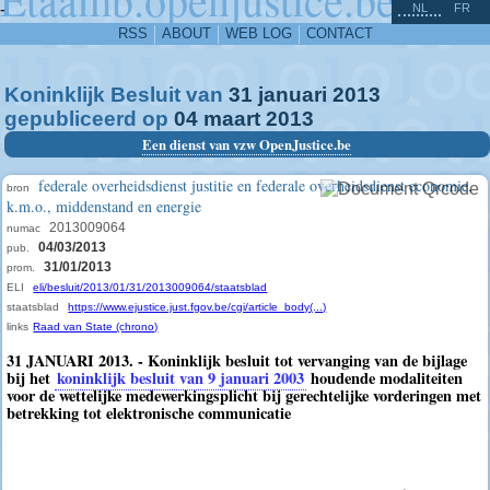
^
-
NL
FR
RSS
ABOUT
WEB LOG
CONTACT
Koninklijk Besluit van
31
januari
2013
gepubliceerd op
04
maart
2013
Een dienst van vzw OpenJustice.be
federale overheidsdienst justitie en federale overheidsdienst economie,
bron
k.m.o., middenstand en energie
2013009064
numac
04/03/2013
pub.
31/01/2013
prom.
ELI
eli/besluit/2013/01/31/2013009064/staatsblad
staatsblad
https://www.ejustice.just.fgov.be/cgi/article_body(...)
links
Raad van State (chrono)
31 JANUARI 2013. - Koninklijk besluit tot vervanging van de bijlage
bij het
koninklijk besluit van 9 januari 2003
houdende modaliteiten
voor de wettelijke medewerkingsplicht bij gerechtelijke vorderingen met
betrekking tot elektronische communicatie