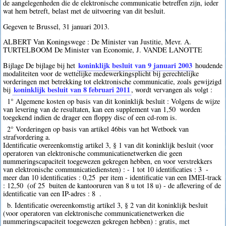
de aangelegenheden die de elektronische communicatie betreffen zijn, ieder
wat hem betreft, belast met de uitvoering van dit besluit.
Gegeven te Brussel, 31 januari 2013.
ALBERT Van Koningswege : De Minister van Justitie, Mevr. A.
TURTELBOOM De Minister van Economie, J. VANDE LANOTTE
koninklijk besluit van 9 januari 2003
Bijlage De bijlage bij het
houdende
modaliteiten voor de wettelijke medewerkingsplicht bij gerechtelijke
vorderingen met betrekking tot elektronische communicatie, zoals gewijzigd
koninklijk besluit van 8 februari 2011
bij
, wordt vervangen als volgt :
1° Algemene kosten op basis van dit koninklijk besluit : Volgens de wijze
van levering van de resultaten, kan een supplement van 1,50  worden
toegekend indien de drager een floppy disc of een cd-rom is.
2° Vorderingen op basis van artikel 46bis van het Wetboek van
strafvordering a.
Identificatie overeenkomstig artikel 3, § 1 van dit koninklijk besluit (voor
operatoren van elektronische communicatienetwerken die geen
nummeringscapaciteit toegewezen gekregen hebben, en voor verstrekkers
van elektronische communicatiediensten) : - 1 tot 10 identificaties : 3  -
meer dan 10 identificaties : 0,25  per item - identificatie van een IMEI-track
: 12,50  (of 25  buiten de kantooruren van 8 u tot 18 u) - de aflevering of de
identificatie van een IP-adres : 8  .
b. Identificatie overeenkomstig artikel 3, § 2 van dit koninklijk besluit
(voor operatoren van elektronische communicatienetwerken die
nummeringscapaciteit toegewezen gekregen hebben) : gratis, met