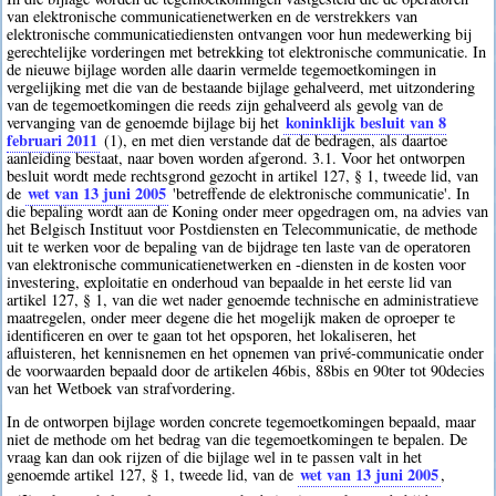
van elektronische communicatienetwerken en de verstrekkers van
elektronische communicatiediensten ontvangen voor hun medewerking bij
gerechtelijke vorderingen met betrekking tot elektronische communicatie. In
de nieuwe bijlage worden alle daarin vermelde tegemoetkomingen in
vergelijking met die van de bestaande bijlage gehalveerd, met uitzondering
van de tegemoetkomingen die reeds zijn gehalveerd als gevolg van de
koninklijk besluit van 8
vervanging van de genoemde bijlage bij het
februari 2011
(1), en met dien verstande dat de bedragen, als daartoe
aanleiding bestaat, naar boven worden afgerond. 3.1. Voor het ontworpen
besluit wordt mede rechtsgrond gezocht in artikel 127, § 1, tweede lid, van
wet van 13 juni 2005
de
'betreffende de elektronische communicatie'. In
die bepaling wordt aan de Koning onder meer opgedragen om, na advies van
het Belgisch Instituut voor Postdiensten en Telecommunicatie, de methode
uit te werken voor de bepaling van de bijdrage ten laste van de operatoren
van elektronische communicatienetwerken en -diensten in de kosten voor
investering, exploitatie en onderhoud van bepaalde in het eerste lid van
artikel 127, § 1, van die wet nader genoemde technische en administratieve
maatregelen, onder meer degene die het mogelijk maken de oproeper te
identificeren en over te gaan tot het opsporen, het lokaliseren, het
afluisteren, het kennisnemen en het opnemen van privé-communicatie onder
de voorwaarden bepaald door de artikelen 46bis, 88bis en 90ter tot 90decies
van het Wetboek van strafvordering.
In de ontworpen bijlage worden concrete tegemoetkomingen bepaald, maar
niet de methode om het bedrag van die tegemoetkomingen te bepalen. De
vraag kan dan ook rijzen of die bijlage wel in te passen valt in het
wet van 13 juni 2005
genoemde artikel 127, § 1, tweede lid, van de
,