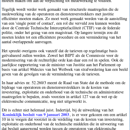
moeten maken om aan de verplichting tot medewerking te voldoen.
Tegelijk wordt verder werk gemaakt van structurele maatregelen die de
medewerking van de operatoren en dienstenverstrekkers met justitie
efficiënter moeten maken. Zo moet werk gemaakt worden van de aanstelling
van een 'single point of contact', een rol die vervuld zou kunnen worden
door de Centrale Technische Interceptiefaciliteit (CTIF) van de federale
politie, onder het gezag van een magistraat. Op langere termijn zou dit
moeten leiden tot een efficiëntere procedure en een vermindering van het
aantal overlappende aanvragen.
Het spreekt overigens ook vanzelf dat de tarieven op regelmatige basis
geëvalueerd zullen worden. Zowel het BIPT als de Commissie voor de
modernisering van de rechterlijke orde kan daar een rol in spelen. Ook de
jaarlijkse rapportering van de minister van Justitie aan het Parlement op
basis van artikel 90decies van het Wetboek van strafvordering kan een beeld
geven van de gevolgen van de vermindering van de tarieven.
In haar advies nr. 52.260/3 meent de Raad van State dat de methode om de
bijdrage van operatoren en dienstenverstrekkers in de kosten van
investering, exploitatie en onderhoud van de technische en administratieve
maatregelen te bepalen, zoals voorzien in artikel 127 van de wet op de
elektronische communicatie, nog niet uitgewerkt is.
Dit is echter niet helemaal juist. Indertijd, bij de uitwerking van het
Koninklijk besluit van 9 januari 2003
, is er voor gekozen om een artikel
10 in te voegen dat voorziet in de verdeling van de kosten van investering,
exploitatie en onderhoud van de technische middelen die in uitvoering van
dat besluit aangewend worden tussen de operatoren van elektronische