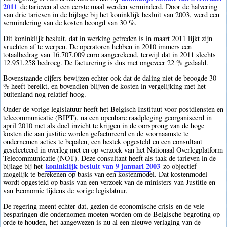
2011
de tarieven al een eerste maal werden verminderd. Door de halvering
van drie tarieven in de bijlage bij het koninklijk besluit van 2003, werd een
vermindering van de kosten beoogd van 30 %.
Dit koninklijk besluit, dat in werking getreden is in maart 2011 lijkt zijn
vruchten af te werpen. De operatoren hebben in 2010 immers een
totaalbedrag van 16.707.009 euro aangerekend, terwijl dat in 2011 slechts
12.951.258 bedroeg. De facturering is dus met ongeveer 22 % gedaald.
Bovenstaande cijfers bewijzen echter ook dat de daling niet de beoogde 30
% heeft bereikt, en bovendien blijven de kosten in vergelijking met het
buitenland nog relatief hoog.
Onder de vorige legislatuur heeft het Belgisch Instituut voor postdiensten en
telecommunicatie (BIPT), na een openbare raadpleging georganiseerd in
april 2010 met als doel inzicht te krijgen in de oorsprong van de hoge
kosten die aan justitie worden gefactureerd en de voornaamste te
ondernemen acties te bepalen, een bestek opgesteld en een consultant
geselecteerd in overleg met en op verzoek van het Nationaal Overlegplatform
Telecommunicatie (NOT). Deze consultant heeft als taak de tarieven in de
koninklijk besluit van 9 januari 2003
bijlage bij het
zo objectief
mogelijk te berekenen op basis van een kostenmodel. Dat kostenmodel
wordt opgesteld op basis van een verzoek van de ministers van Justitie en
van Economie tijdens de vorige legislatuur.
De regering meent echter dat, gezien de economische crisis en de vele
besparingen die ondernomen moeten worden om de Belgische begroting op
orde te houden, het aangewezen is nu al een nieuwe verlaging van de