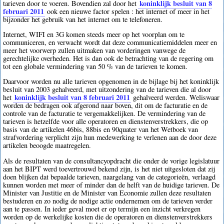
koninklijk besluit van 8
tarieven door te voeren. Bovendien zal door het
februari 2011
ook een nieuwe factor spelen : het internet of meer in het
bijzonder het gebruik van het internet om te telefoneren.
Internet, WIFI en 3G komen steeds meer op het voorplan om te
communiceren, en verwacht wordt dat deze communicatiemiddelen meer en
meer het voorwerp zullen uitmaken van vorderingen vanwege de
gerechtelijke overheden. Het is dan ook de betrachting van de regering om
tot een globale vermindering van 50 % van de tarieven te komen.
Daarvoor worden nu alle tarieven opgenomen in de bijlage bij het koninklijk
besluit van 2003 gehalveerd, met uitzondering van de tarieven die al door
koninklijk besluit van 8 februari 2011
het
gehalveerd werden. Weliswaar
worden de bedragen ook afgerond naar boven, dit om de facturatie en de
controle van de facturatie te vergemakkelijken. De vermindering van de
tarieven is hetzelfde voor alle operatoren en dienstenverstrekkers, die op
basis van de artikelen 46bis, 88bis en 90quater van het Wetboek van
strafvordering verplicht zijn hun medewerking te verlenen aan de door deze
artikelen beoogde maatregelen.
Als de resultaten van de consultancyopdracht die onder de vorige legislatuur
aan het BIPT werd toevertrouwd bekend zijn, is het niet uitgesloten dat zij
doen blijken dat bepaalde tarieven, naargelang van de categorieën, verlaagd
kunnen worden met meer of minder dan de helft van de huidige tarieven. De
Minister van Justitie en de Minister van Economie zullen deze resultaten
bestuderen en zo nodig de nodige actie ondernemen om de tarieven verder
aan te passen. In ieder geval moet er op termijn een inzicht verkregen
worden op de werkelijke kosten die de operatoren en dienstenverstrekkers