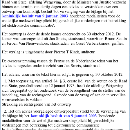
Raad van State, afdeling Wetgeving, door de Minister van Justitie verzocht
binnen een termijn van dertig dagen een advies te verstrekken over een
ontwerp van koninklijk besluit 'tot vervanging van de bijlage bij het
koninklijk besluit van 9 januari 2003
houdende modaliteiten voor de
wettelijke medewerkingsplicht bij gerechtelijke vorderingen met betrekking
tot elektronische communicatie'.
Het ontwerp is door de derde kamer onderzocht op 30 oktober 2012. De
kamer was samengesteld uit Jan Smets, staatsraad, voorzitter, Bruno Seutin
en Jeroen Van Nieuwenhove, staatsraden, en Greet Verberckmoes, griffier.
Het verslag is uitgebracht door Pierrot T'Kindt, auditeur.
De overeenstemming tussen de Franse en de Nederlandse tekst van het
advies is nagezien onder toezicht van Jan Smets, staatsraad.
Het advies, waarvan de tekst hierna volgt, is gegeven op 30 oktober 2012.
1. Met toepassing van artikel 84, § 3, eerste lid, van de wetten op de Raad
van State, gecoördineerd op 12 januari 1973, heeft de afdeling Wetgeving
zich toegespitst op het onderzoek van de bevoegdheid van de steller van de
handeling, van de rechtsgrond, alsmede van de vraag of aan de te vervullen
vormvereisten is voldaan.
Strekking en rechtsgrond van het ontwerp
2. Het om advies voorgelegde ontwerpbesluit strekt tot de vervanging van
koninklijk besluit van 9 januari 2003
de bijlage bij het
'houdende
modaliteiten voor de wettelijke medewerkingsplicht bij gerechtelijke
vorderingen met betrekking tot elektronische communicatie'.
In die bijlage worden de tegemoetkomingen vastgesteld die de operatoren