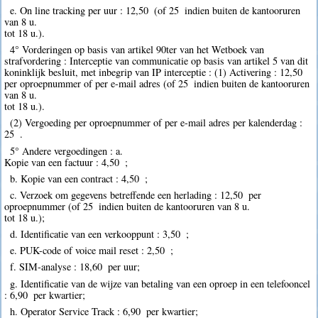
e. On line tracking per uur : 12,50  (of 25  indien buiten de kantooruren
van 8 u.
tot 18 u.).
4° Vorderingen op basis van artikel 90ter van het Wetboek van
strafvordering : Interceptie van communicatie op basis van artikel 5 van dit
koninklijk besluit, met inbegrip van IP interceptie : (1) Activering : 12,50 
per oproepnummer of per e-mail adres (of 25  indien buiten de kantooruren
van 8 u.
tot 18 u.).
(2) Vergoeding per oproepnummer of per e-mail adres per kalenderdag :
25  .
5° Andere vergoedingen : a.
Kopie van een factuur : 4,50  ;
b. Kopie van een contract : 4,50  ;
c. Verzoek om gegevens betreffende een herlading : 12,50  per
oproepnummer (of 25  indien buiten de kantooruren van 8 u.
tot 18 u.);
d. Identificatie van een verkooppunt : 3,50  ;
e. PUK-code of voice mail reset : 2,50  ;
f. SIM-analyse : 18,60  per uur;
g. Identificatie van de wijze van betaling van een oproep in een telefooncel
: 6,90  per kwartier;
h. Operator Service Track : 6,90  per kwartier;