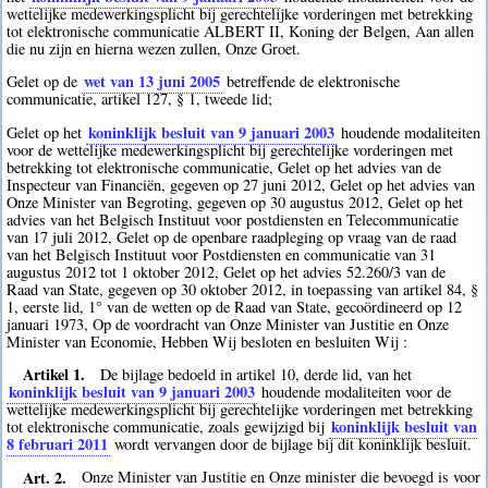
wettelijke medewerkingsplicht bij gerechtelijke vorderingen met betrekking
tot elektronische communicatie ALBERT II, Koning der Belgen, Aan allen
die nu zijn en hierna wezen zullen, Onze Groet.
wet van 13 juni 2005
Gelet op de
betreffende de elektronische
communicatie, artikel 127, § 1, tweede lid;
koninklijk besluit van 9 januari 2003
Gelet op het
houdende modaliteiten
voor de wettelijke medewerkingsplicht bij gerechtelijke vorderingen met
betrekking tot elektronische communicatie, Gelet op het advies van de
Inspecteur van Financiën, gegeven op 27 juni 2012, Gelet op het advies van
Onze Minister van Begroting, gegeven op 30 augustus 2012, Gelet op het
advies van het Belgisch Instituut voor postdiensten en Telecommunicatie
van 17 juli 2012, Gelet op de openbare raadpleging op vraag van de raad
van het Belgisch Instituut voor Postdiensten en communicatie van 31
augustus 2012 tot 1 oktober 2012, Gelet op het advies 52.260/3 van de
Raad van State, gegeven op 30 oktober 2012, in toepassing van artikel 84, §
1, eerste lid, 1° van de wetten op de Raad van State, gecoördineerd op 12
januari 1973, Op de voordracht van Onze Minister van Justitie en Onze
Minister van Economie, Hebben Wij besloten en besluiten Wij :
Artikel 1.
De bijlage bedoeld in artikel 10, derde lid, van het
koninklijk besluit van 9 januari 2003
houdende modaliteiten voor de
wettelijke medewerkingsplicht bij gerechtelijke vorderingen met betrekking
koninklijk besluit van
tot elektronische communicatie, zoals gewijzigd bij
8 februari 2011
wordt vervangen door de bijlage bij dit koninklijk besluit.
Art. 2.
Onze Minister van Justitie en Onze minister die bevoegd is voor