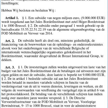
Instellingen;
Hebben Wij besloten en besluiten Wij :
Artikel 1.
§ 1. Een subsidie van negen miljoen euro, (9.000.000 EUR)
wordt toegekend aan het Jules BordetInstituut met zetel Héger-Bordetstraat
1 te 1000 Brussel. § 2. De subsidie onder paragraaf 1 wordt geboekt op de
basisallocatie 33.55.22.51.22.19 van de algemene uitgavenbegroting van de
FOD Mobiliteit en Vervoer van 2014.
Art. 2.
De subsidie heeft als doel om, minstens gedeeltelijk, de
financiering van de bouwwerken van de opleidings- en onderzoeksruimtes
alsook voor het onderbrengen van de verschillende Belgische of
internationale wetenschappelijke organisaties gelokaliseerd in het
Bordetinstituut, waaronder desgevallend de Breast International Group, te
dekken.
Art. 3.
§ 1. De investeringen zullen worden uitgevoerd ten laste van het
budget van het Jules Bordetinstituut dat de betalingen zal uitvoeren met zijn
eigen gelden en met de subsidie, deze laatste is beperkt tot 9.000.000 EUR.
§ 2. De in artikel 1 bedoelde subsidie zal aan het Jules Bordetinstituut
worden betaald in meerdere variabele schijven in functie van de
vorderingsstaat van de uit te voeren diensten, leveringen en werken, en dit
volgens de voorwaarden van vereffening die vastgelegd zijn in artikel 6 van
het protocolakkoord. De betaling van de verschillende schijven kan indien
nodig over meerdere jaren worden verspreid. § 3. De Directie
Vervoerinfrastructuur van de FOD Mobiliteit en Vervoer, Voorlopige
Bewindstraat, 9- 15 te 1000 Brussel, staat in voor de administratieve