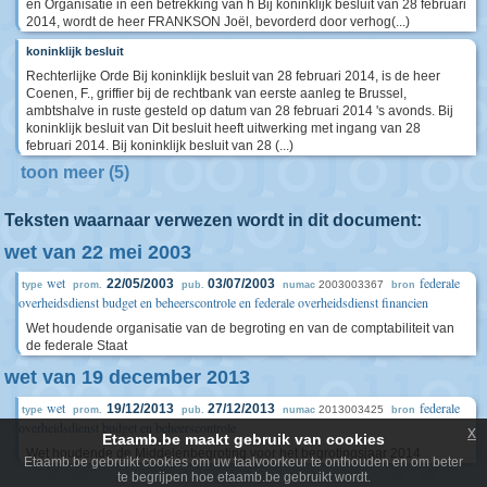
en Organisatie in een betrekking van h Bij koninklijk besluit van 28 februari
2014, wordt de heer FRANKSON Joël, bevorderd door verhog(...)
koninklijk besluit
Rechterlijke Orde Bij koninklijk besluit van 28 februari 2014, is de heer
Coenen, F., griffier bij de rechtbank van eerste aanleg te Brussel,
ambtshalve in ruste gesteld op datum van 28 februari 2014 's avonds. Bij
koninklijk besluit van Dit besluit heeft uitwerking met ingang van 28
februari 2014. Bij koninklijk besluit van 28 (...)
toon meer (5)
Teksten waarnaar verwezen wordt in dit document:
wet van 22 mei 2003
wet
federale
22/05/2003
03/07/2003
2003003367
type
prom.
pub.
numac
bron
overheidsdienst budget en beheerscontrole en federale overheidsdienst financien
Wet houdende organisatie van de begroting en van de comptabiliteit van
de federale Staat
wet van 19 december 2013
wet
federale
19/12/2013
27/12/2013
2013003425
type
prom.
pub.
numac
bron
overheidsdienst budget en beheerscontrole
x
Etaamb.be maakt gebruik van cookies
Wet houdende de Middelenbegroting voor het begrotingsjaar 2014
Etaamb.be gebruikt cookies om uw taalvoorkeur te onthouden en om beter
te begrijpen hoe etaamb.be gebruikt wordt.