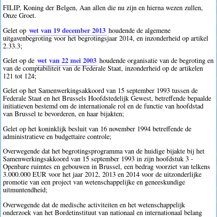
FILIP, Koning der Belgen, Aan allen die nu zijn en hierna wezen zullen,
Onze Groet.
wet van 19 december 2013
Gelet op
houdende de algemene
uitgavenbegroting voor het begrotingsjaar 2014, en inzonderheid op artikel
2.33.3;
wet van 22 mei 2003
Gelet op de
houdende organisatie van de begroting en
van de comptabiliteit van de Federale Staat, inzonderheid op de artikelen
121 tot 124;
Gelet op het Samenwerkingsakkoord van 15 september 1993 tussen de
Federale Staat en het Brussels Hoofdstedelijk Gewest, betreffende bepaalde
initiatieven bestemd om de internationale rol en de functie van hoofdstad
van Brussel te bevorderen, en haar bijakten;
Gelet op het koninklijk besluit van 16 november 1994 betreffende de
administratieve en budgettaire controle;
Overwegende dat het begrotingsprogramma van de huidige bijakte bij het
Samenwerkingsakkoord van 15 september 1993 in zijn hoofdstuk 3 -
Openbare ruimtes en gebouwen in Brussel, een bedrag voorziet van telkens
3.000.000 EUR voor het jaar 2012, 2013 en 2014 voor de uitzonderlijke
promotie van een project van wetenschappelijke en geneeskundige
uitmuntendheid;
Overwegende dat de medische activiteiten en het wetenschappelijk
onderzoek van het Bordetinstituut van nationaal en internationaal belang