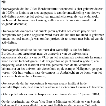
zijn;
Overwegende dat het Jules Bordetinstituut verouderd is (het gebouw dateert
uit 1939), te klein is en niet aangepast is aan de ontwikkeling van nieuwe
activiteiten zowel op het gebied van gezondheidszorg als van onderzoek,
noch aan de toename van kankergevallen zoals die voorzien wordt in de
volgende decennia;
Overwegende overigens dat enkele jaren geleden een eerste project van
heropbouw ter plaatse opgestart werd maar dat het niet tot stand is gekomen
omdat het heel moeilijk was om het project uit te voeren met behoud van de
activiteiten;
Overwegende tenslotte dat het meer dan wenselijk is dat het Jules
Bordetinstituut terugkeert naar de omgeving van de universitaire
onderzoekslaboratoria van de VUB en het academisch ziekenhuis Erasmus
waar nieuwe technologieën in de zorgsector op punt worden gesteld; een
omgeving waar het instituut kon van genieten toen de universitaire
laboratoria en het universitair ziekenhuis op de campus Hallepoort gelegen
waren, vóór hun verhuis naar de campus in Anderlecht en de bouw van het
academisch ziekenhuis Erasmus;
Overwegende dat het opportuun is om een nieuw instituut in de
onmiddellijke nabijheid van het academisch ziekenhuis Erasmus te bouwen;
Gelet op het advies van de Inspecteur van Financiën van 14 januari 2014;
Op de voordracht van Onze Vice-Eerste Minister en Minister van Sociale
Zaken en Volksgezondheid, belast met Beliris en de Federale Culturele