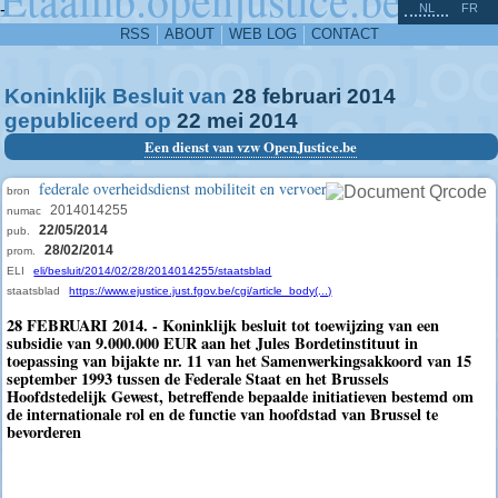
^
-
NL
FR
RSS
ABOUT
WEB LOG
CONTACT
Koninklijk Besluit van
28
februari
2014
gepubliceerd op
22
mei
2014
Een dienst van vzw OpenJustice.be
federale overheidsdienst mobiliteit en vervoer
bron
2014014255
numac
22/05/2014
pub.
28/02/2014
prom.
ELI
eli/besluit/2014/02/28/2014014255/staatsblad
staatsblad
https://www.ejustice.just.fgov.be/cgi/article_body(...)
28 FEBRUARI 2014. - Koninklijk besluit tot toewijzing van een
subsidie van 9.000.000 EUR aan het Jules Bordetinstituut in
toepassing van bijakte nr. 11 van het Samenwerkingsakkoord van 15
september 1993 tussen de Federale Staat en het Brussels
Hoofdstedelijk Gewest, betreffende bepaalde initiatieven bestemd om
de internationale rol en de functie van hoofdstad van Brussel te
bevorderen