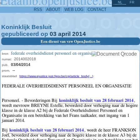
^
-
NL
FR
RSS
ABOUT
WEB LOG
CONTACT
Koninklijk Besluit
gepubliceerd op
03
april
2014
Een dienst van vzw OpenJustice.be
federale overheidsdienst personeel en organisatie
bron
2014002018
numac
03/04/2014
pub.
--
prom.
staatsblad
https://www.ejustice.just.fgov.be/cgi/article_body(...)
FEDERALE OVERHEIDSDIENST PERSONEEL EN ORGANISATIE
koninklijk besluit van 28 februari 2014
Personeel. - Bevorderingen Bij
,
wordt mevrouw BREYNE Estelle, bevorderd door verhoging naar de hogere
klasse in de klasse A2 bij de Federale Overheidsdienst Personeel en
Organisatie in een betrekking van het Frans taalkader, met ingang van 1
januari 2014.
koninklijk besluit van 28 februari 2014
Bij
, wordt de heer FRANKSON
Joël, bevorderd door verhoging naar de hogere klasse in de klasse A3 bij de
Federale Overheidsdienst Personeel en Organisatie in een betrekking van het