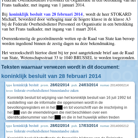
Frans taalkader, met ingang van 1 januari 2014.
koninklijk besluit van 28 februari 2014
Bij
, wordt de heer STOKARD
Michaël, bevorderd door verhoging naar de hogere klasse in de klasse A3
bij de Federale Overheidsdienst Personeel en Organisatie in een betrekking
van het Frans taalkader, met ingang van 1 maart 2014.
Overeenkomstig de gecoördineerde wetten op de Raad van State kan beroep
worden ingediend binnen de zestig dagen na deze bekendmaking.
Het verzoekschrift hiertoe dient bij ter post aangetekende brief aan de Raad
van State, Wetenschapsstraat 33 te 1040 BRUSSEL te worden toegezonden.
Teksten waarnaar verwezen wordt in dit document:
koninklijk besluit van 28 februari 2014
koninklijk besluit
28/02/2014
24/03/2014
2014000214
type
prom.
pub.
numac
federale overheidsdienst binnenlandse zaken
bron
Koninklijk besluit tot wijziging van het koninklijk besluit van 16 juli 1992 tot
vaststelling van de informatie die opgenomen wordt in de
bevolkingsregisters en in het
****
en tot voorschrift van de inschrijving in
het
****
van de vreemdelingen die niet beschikken over een
identificatienummer van het
****
en die in het huwelijk willen treden
koninklijk besluit
28/02/2014
17/03/2014
2014000212
type
prom.
pub.
numac
federale overheidsdienst binnenlandse zaken
bron