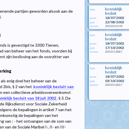
koninklijk
type
ekenende partijen geworden alsook aan de
besluit
.
18/07/2002
prom.
22/08/2002
pub.
2002022549
numac
koninklijk
l
type
besluit
18/07/2002
prom.
onds is gevestigd te 3300 Tienen,
17/10/2002
pub.
d van beheer van het fonds, voorzien bij
2002012887
numac
t zijn beslissing aan de voorzitter van
koninklijk
type
erking
besluit
18/07/2002
prom.
als enig doel het beheer van de
03/10/2002
pub.
2002012867
numac
l 2bis, § 2 van het
koninklijk besluit van
d in een collectieve arbeidsovereenkomst
inklijk besluit van 18 juli 2002
. § 3. De
 de Rijksdienst voor Sociale Zekerheid
olgens de bepalingen in artikel 7 van het
reenkomstig de bepalingen van het
ing van : - het ontvangen van de som van
 van de Sociale Maribel I-, II- en III-