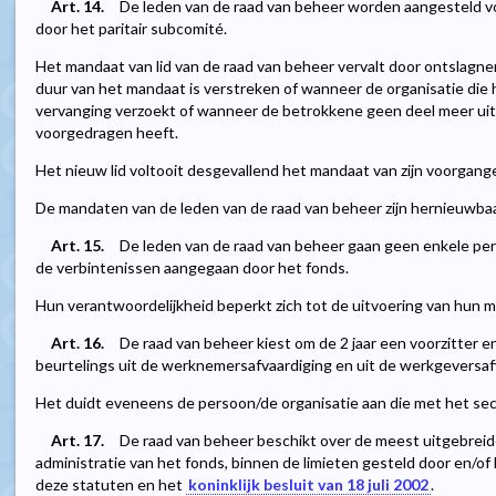
Art. 14.
De leden van de raad van beheer worden aangesteld v
door het paritair subcomité.
Het mandaat van lid van de raad van beheer vervalt door ontslagne
duur van het mandaat is verstreken of wanneer de organisatie die 
vervanging verzoekt of wanneer de betrokkene geen deel meer uit
voorgedragen heeft.
Het nieuw lid voltooit desgevallend het mandaat van zijn voorgange
De mandaten van de leden van de raad van beheer zijn hernieuwbaa
Art. 15.
De leden van de raad van beheer gaan geen enkele pers
de verbintenissen aangegaan door het fonds.
Hun verantwoordelijkheid beperkt zich tot de uitvoering van hun 
Art. 16.
De raad van beheer kiest om de 2 jaar een voorzitter e
beurtelings uit de werknemersafvaardiging en uit de werkgeversaf
Het duidt eveneens de persoon/de organisatie aan die met het sec
Art. 17.
De raad van beheer beschikt over de meest uitgebre
administratie van het fonds, binnen de limieten gesteld door en/o
deze statuten en het
koninklijk besluit van 18 juli 2002
.