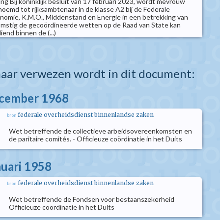
g Bij koninklijk besluit van 17 februari 2023, wordt mevrouw
emd tot rijksambtenaar in de klasse A2 bij de Federale
nomie, K.M.O., Middenstand en Energie in een betrekking van
mstig de gecoördineerde wetten op de Raad van State kan
end binnen de (...)
aar verwezen wordt in dit document:
ecember 1968
federale overheidsdienst binnenlandse zaken
bron
Wet betreffende de collectieve arbeidsovereenkomsten en
de paritaire comités. - Officieuze coördinatie in het Duits
nuari 1958
federale overheidsdienst binnenlandse zaken
bron
Wet betreffende de Fondsen voor bestaanszekerheid
Officieuze coördinatie in het Duits