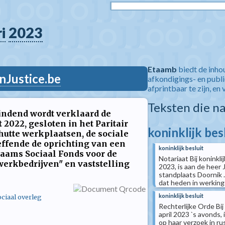
i
2023
Etaamb
biedt de inho
nJustice.be
afkondigings- en publ
afprintbaar te zijn, en 
Teksten die n
indend wordt verklaard de
2022, gesloten in het Paritair
koninklijk bes
hutte werkplaatsen, de sociale
ffende de oprichting van een
koninklijk besluit
aams Sociaal Fonds voor de
Notariaat Bij koninkli
werkbedrijven" en vaststelling
2023, is aan de heer J
n
standplaats Doornik . 
dat heden in werking t
koninklijk besluit
ciaal overleg
Rechterlijke Orde Bij
april 2023 `s avonds, 
op haar verzoek in ru