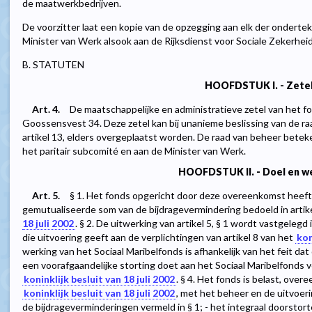
de maatwerkbedrijven.
De voorzitter laat een kopie van de opzegging aan elk der ondert
Minister van Werk alsook aan de Rijksdienst voor Sociale Zekerheid
B. STATUTEN
HOOFDSTUK I. - Zete
Art. 4.
De maatschappelijke en administratieve zetel van het f
Goossensvest 34. Deze zetel kan bij unanieme beslissing van de raa
artikel 13, elders overgeplaatst worden. De raad van beheer beteken
het paritair subcomité en aan de Minister van Werk.
HOOFDSTUK II. - Doel en w
Art. 5.
§ 1. Het fonds opgericht door deze overeenkomst heeft 
gemutualiseerde som van de bijdragevermindering bedoeld in artike
18 juli 2002
. § 2. De uitwerking van artikel 5, § 1 wordt vastgeleg
die uitvoering geeft aan de verplichtingen van artikel 8 van het
kon
werking van het Sociaal Maribelfonds is afhankelijk van het feit dat
een voorafgaandelijke storting doet aan het Sociaal Maribelfonds v
koninklijk besluit van 18 juli 2002
. § 4. Het fonds is belast, ove
koninklijk besluit van 18 juli 2002
, met het beheer en de uitvoer
de bijdrageverminderingen vermeld in § 1; - het integraal doorstorten