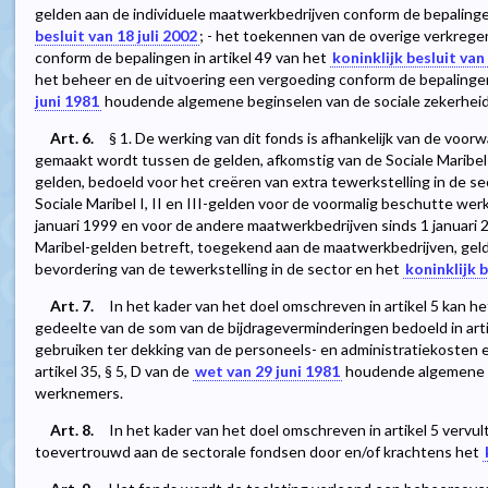
gelden aan de individuele maatwerkbedrijven conform de bepalingen 
besluit van 18 juli 2002
; - het toekennen van de overige verkreg
conform de bepalingen in artikel 49 van het
koninklijk besluit van 
het beheer en de uitvoering een vergoeding conform de bepalingen i
juni 1981
houdende algemene beginselen van de sociale zekerhei
Art. 6.
§ 1. De werking van dit fonds is afhankelijk van de voor
gemaakt wordt tussen de gelden, afkomstig van de Sociale Maribel I,
gelden, bedoeld voor het creëren van extra tewerkstelling in de se
Sociale Maribel I, II en III-gelden voor de voormalig beschutte w
januari 1999 en voor de andere maatwerkbedrijven sinds 1 januari 2
Maribel-gelden betreft, toegekend aan de maatwerkbedrijven, geld
bevordering van de tewerkstelling in de sector en het
koninklijk b
Art. 7.
In het kader van het doel omschreven in artikel 5 kan h
gedeelte van de som van de bijdrageverminderingen bedoeld in arti
gebruiken ter dekking van de personeels- en administratiekosten e
artikel 35, § 5, D van de
wet van 29 juni 1981
houdende algemene be
werknemers.
Art. 8.
In het kader van het doel omschreven in artikel 5 vervul
toevertrouwd aan de sectorale fondsen door en/of krachtens het