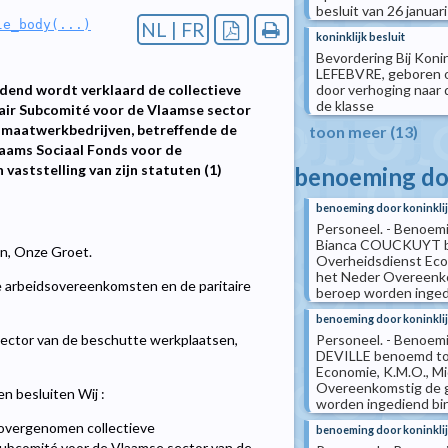
besluit van 26 januari
le_body(...)
NL | FR
koninklijk besluit
Bevordering Bij Konin
LEFEBVRE, geboren o
door verhoging naar 
ndend wordt verklaard de collectieve
de klasse
tair Subcomité voor de Vlaamse sector
e maatwerkbedrijven, betreffende de
toon meer (13)
aams Sociaal Fonds voor de
vaststelling van zijn statuten (1)
benoeming doo
benoeming door koninklij
Personeel. - Benoemin
Bianca COUCKUYT ben
len, Onze Groet.
Overheidsdienst Eco
het Neder Overeenko
e arbeidsovereenkomsten en de paritaire
beroep worden ingedi
benoeming door koninklij
Personeel. - Benoemin
sector van de beschutte werkplaatsen,
DEVILLE benoemd tot 
Economie, K.M.O., Mi
Overeenkomstig de g
n besluiten Wij :
worden ingediend binn
 overgenomen collectieve
benoeming door koninklij
Subcomité voor de Vlaamse sector van de