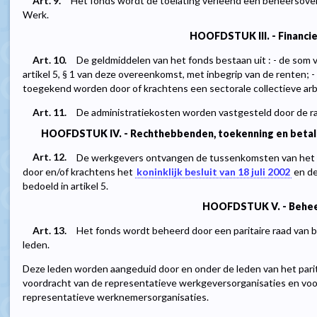
Art. 9.
Het fonds wordt de toelating verleend een beheersover
Werk.
HOOFDSTUK III. - Financie
Art. 10.
De geldmiddelen van het fonds bestaan uit : - de som 
artikel 5, § 1 van deze overeenkomst, met inbegrip van de renten;
toegekend worden door of krachtens een sectorale collectieve a
Art. 11.
De administratiekosten worden vastgesteld door de raa
HOOFDSTUK IV. - Rechthebbenden, toekenning en betali
Art. 12.
De werkgevers ontvangen de tussenkomsten van het f
door en/of krachtens het
koninklijk besluit van 18 juli 2002
en de
bedoeld in artikel 5.
HOOFDSTUK V. - Behe
Art. 13.
Het fonds wordt beheerd door een paritaire raad van 
leden.
Deze leden worden aangeduid door en onder de leden van het parita
voordracht van de representatieve werkgeversorganisaties en voor
representatieve werknemersorganisaties.