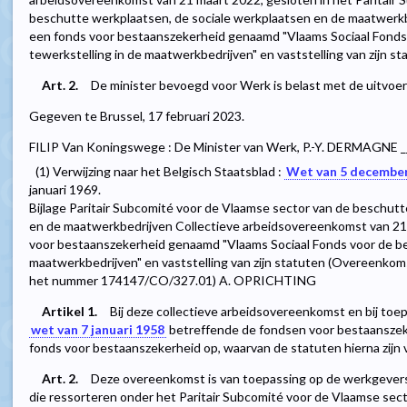
beschutte werkplaatsen, de sociale werkplaatsen en de maatwerkb
een fonds voor bestaanszekerheid genaamd "Vlaams Sociaal Fonds
tewerkstelling in de maatwerkbedrijven" en vaststelling van zijn st
Art. 2.
De minister bevoegd voor Werk is belast met de uitvoeri
Gegeven te Brussel, 17 februari 2023.
FILIP Van Koningswege : De Minister van Werk, P.-Y. DERMAGNE _
(1) Verwijzing naar het Belgisch Staatsblad :
Wet van 5 decembe
januari 1969.
Bijlage Paritair Subcomité voor de Vlaamse sector van de beschut
en de maatwerkbedrijven Collectieve arbeidsovereenkomst van 21
voor bestaanszekerheid genaamd "Vlaams Sociaal Fonds voor de bev
maatwerkbedrijven" en vaststelling van zijn statuten (Overeenkoms
het nummer 174147/CO/327.01) A. OPRICHTING
Artikel 1.
Bij deze collectieve arbeidsovereenkomst en bij toepas
wet van 7 januari 1958
betreffende de fondsen voor bestaanszeke
fonds voor bestaanszekerheid op, waarvan de statuten hierna zijn 
Art. 2.
Deze overeenkomst is van toepassing op de werkgeve
die ressorteren onder het Paritair Subcomité voor de Vlaamse sec