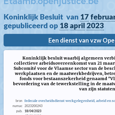
Etaamb.openjustice.be
Koninklijk Besluit  van 
17
februar
gepubliceerd op 
18
april
2023
Een dienst van vzw Ope
Koninklijk besluit waarbij algemeen verb
collectieve arbeidsovereenkomst van 21 maart 
Subcomité voor de Vlaamse sector van de besc
werkplaatsen en de maatwerkbedrijven, betre
fonds voor bestaanszekerheid genaamd "Vl
bevordering van de tewerkstelling in de maat
van zijn statute
bron
federale overheidsdienst werkgelegenheid, arbeid en so
numac
2023200243
pub.
18/04/2023