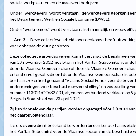
sociale werkplaatsen en de maatwerkbedrijven.
Onder "werkgevers" wordt verstaan : de werkgevers georganiseer
het Departement Werk en Sociale Economie (DWSE).
Onder "werknemers" wordt verstaan : het mannelijk en vrouwelijk 
Art. 3.
Deze collectieve arbeidsovereenkomst heeft uitwerking 
voor onbepaalde duur gesloten.
Deze collectieve arbeidsovereenkomst vervangt de bepalingen va
van 27 november 2012, gesloten in het Paritair Subcomité voor d
door de Vlaamse Gemeenschap of door de Vlaamse Gemeenschaps
erkend en/of gesubsidieerd door de Vlaamse Gemeenschap houden
bestaanszekerheid genaamd "Vlaams Sociaal Fonds voor de bevorde
ondernemingen voor beschutte tewerkstelling" en vaststelling van
nummer 113014/CO/327.01, algemeen verbindend verklaard op 9 j
Belgisch Staatsblad van 23 april 2014.
Zij kan door elk van de partijen worden opgezegd vóór 1 januari van 
het daaropvolgend jaar.
De opzegging dient betekend te worden bij een ter post aangeteken
het Paritair Subcomité voor de Vlaamse sector van de beschutte w