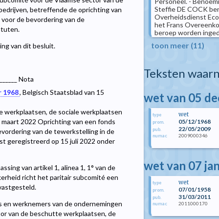
Personeel. - Benoemin
Steffie DE COCK beno
edrijven, betreffende de oprichting van
Overheidsdienst Eco
 voor de bevordering van de
het Frans Overeenko
atuten.
beroep worden ingedi
toon meer (11)
ng van dit besluit.
Teksten waarn
______ Nota
r 1968
, Belgisch Staatsblad van 15
wet van 05 d
te werkplaatsen, de sociale werkplaatsen
wet
type
 maart 2022 Oprichting van een fonds
05/12/1968
prom.
22/05/2009
pub.
ordering van de tewerkstelling in de
2009000346
numac
t geregistreerd op 15 juli 2022 onder
wet van 07 ja
sing van artikel 1, alinea 1, 1° van de
rheid richt het paritair subcomité een
wet
type
vastgesteld.
07/01/1958
prom.
31/03/2011
pub.
rs en werknemers van de ondernemingen
2011000170
numac
tor van de beschutte werkplaatsen, de