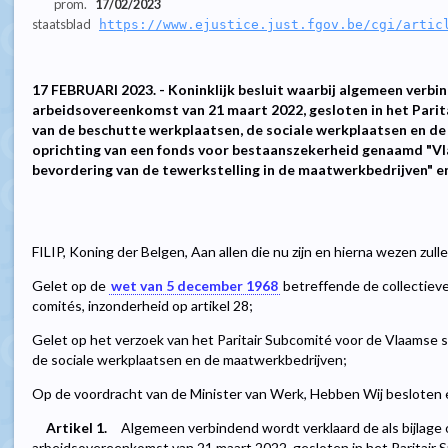
prom.
17/02/2023
staatsblad
https://www.ejustice.just.fgov.be/cgi/artic
17 FEBRUARI 2023. - Koninklijk besluit waarbij algemeen verbi
arbeidsovereenkomst van 21 maart 2022, gesloten in het Pari
van de beschutte werkplaatsen, de sociale werkplaatsen en d
oprichting van een fonds voor bestaanszekerheid genaamd "Vl
bevordering van de tewerkstelling in de maatwerkbedrijven" en 
FILIP, Koning der Belgen, Aan allen die nu zijn en hierna wezen zul
Gelet op de
wet van 5 december 1968
betreffende de collectiev
comités, inzonderheid op artikel 28;
Gelet op het verzoek van het Paritair Subcomité voor de Vlaamse 
de sociale werkplaatsen en de maatwerkbedrijven;
Op de voordracht van de Minister van Werk, Hebben Wij besloten e
Artikel 1.
Algemeen verbindend wordt verklaard de als bijlage
arbeidsovereenkomst van 21 maart 2022, gesloten in het Paritair 