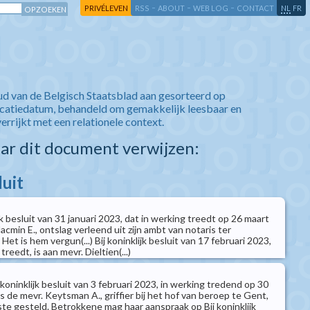
-
-
-
-
PRIVÉLEVEN
RSS
ABOUT
WEB LOG
CONTACT
NL
FR
ud van de Belgisch Staatsblad aan gesorteerd op
icatiedatum, behandeld om gemakkelijk leesbaar en
verrijkt met een relationele context.
aar dit document verwijzen:
luit
jk besluit van 31 januari 2023, dat in werking treedt op 26 maart
acmin E., ontslag verleend uit zijn ambt van notaris ter
Het is hem vergun(...) Bij koninklijk besluit van 17 februari 2023,
reedt, is aan mevr. Dieltien(...)
 koninklijk besluit van 3 februari 2023, in werking tredend op 30
is de mevr. Keytsman A., griffier bij het hof van beroep te Gent,
ste gesteld. Betrokkene mag haar aanspraak op Bij koninklijk