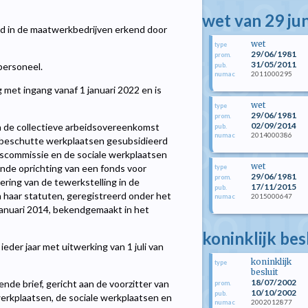
wet van 29 ju
d in de maatwerkbedrijven erkend door
wet
type
29/06/1981
prom.
31/05/2011
personeel.
pub.
2011000295
numac
met ingang vanaf 1 januari 2022 en is
wet
type
29/06/1981
prom.
02/09/2014
n de collectieve arbeidsovereenkomst
pub.
2014000386
numac
e beschutte werkplaatsen gesubsidieerd
commissie en de sociale werkplaatsen
wet
de oprichting van een fonds voor
type
29/06/1981
prom.
ring van de tewerkstelling in de
17/11/2015
pub.
 haar statuten, geregistreerd onder het
2015000647
numac
anuari 2014, bekendgemaakt in het
koninklijk bes
ieder jaar met uitwerking van 1 juli van
koninklijk
type
besluit
18/07/2002
de brief, gericht aan de voorzitter van
prom.
10/10/2002
pub.
erkplaatsen, de sociale werkplaatsen en
2002012877
numac