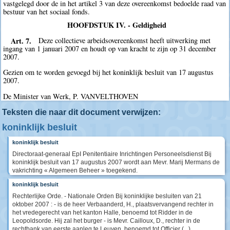
vastgelegd door de in het artikel 3 van deze overeenkomst bedoelde raad van
bestuur van het sociaal fonds.
HOOFDSTUK IV. - Geldigheid
Art. 7.
Deze collectieve arbeidsovereenkomst heeft uitwerking met
ingang van 1 januari 2007 en houdt op van kracht te zijn op 31 december
2007.
Gezien om te worden gevoegd bij het koninklijk besluit van 17 augustus
2007.
De Minister van Werk, P. VANVELTHOVEN
Teksten die naar dit document verwijzen:
koninklijk besluit
koninklijk besluit
Directoraat-generaal EpI Penitentiaire Inrichtingen Personeelsdienst Bij
koninklijk besluit van 17 augustus 2007 wordt aan Mevr. Marij Mermans de
vakrichting « Algemeen Beheer » toegekend.
koninklijk besluit
Rechterlijke Orde. - Nationale Orden Bij koninklijke besluiten van 21
oktober 2007 : - is de heer Verbaanderd, H., plaatsvervangend rechter in
het vredegerecht van het kanton Halle, benoemd tot Ridder in de
Leopoldsorde. Hij zal het burger - is Mevr. Cailloux, D., rechter in de
rechtbank van eerste aanleg te Leuven, benoemd tot Officier (...)