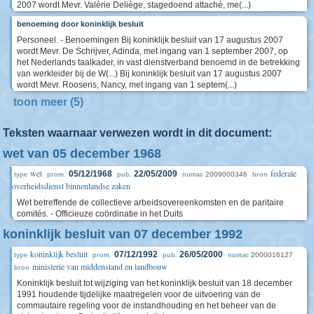
2007 wordt Mevr. Valérie Deliège, stagedoend attaché, me(...)
benoeming door koninklijk besluit
Personeel. - Benoemingen Bij koninklijk besluit van 17 augustus 2007
wordt Mevr. De Schrijver, Adinda, met ingang van 1 september 2007, op
het Nederlands taalkader, in vast dienstverband benoemd in de betrekking
van werkleider bij de W(...) Bij koninklijk besluit van 17 augustus 2007
wordt Mevr. Roosens, Nancy, met ingang van 1 septem(...)
toon meer (5)
Teksten waarnaar verwezen wordt in dit document:
wet van 05 december 1968
wet
federale
05/12/1968
22/05/2009
2009000346
type
prom.
pub.
numac
bron
overheidsdienst binnenlandse zaken
Wet betreffende de collectieve arbeidsovereenkomsten en de paritaire
comités. - Officieuze coördinatie in het Duits
koninklijk besluit van 07 december 1992
koninklijk besluit
07/12/1992
26/05/2000
2000016127
type
prom.
pub.
numac
ministerie van middenstand en landbouw
bron
Koninklijk besluit tot wijziging van het koninklijk besluit van 18 december
1991 houdende tijdelijke maatregelen voor de uitvoering van de
commautaire regeling voor de instandhouding en het beheer van de