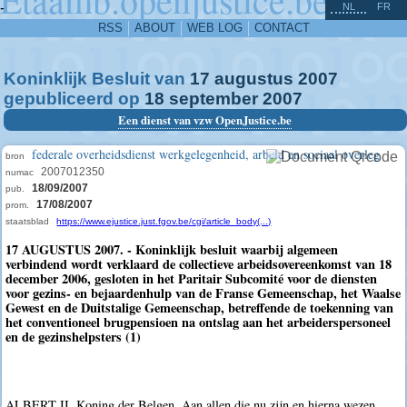
^
-
NL
FR
RSS
ABOUT
WEB LOG
CONTACT
Koninklijk Besluit van
17
augustus
2007
gepubliceerd op
18
september
2007
Een dienst van vzw OpenJustice.be
federale overheidsdienst werkgelegenheid, arbeid en sociaal overleg
bron
2007012350
numac
18/09/2007
pub.
17/08/2007
prom.
staatsblad
https://www.ejustice.just.fgov.be/cgi/article_body(...)
17 AUGUSTUS 2007. - Koninklijk besluit waarbij algemeen
verbindend wordt verklaard de collectieve arbeidsovereenkomst van 18
december 2006, gesloten in het Paritair Subcomité voor de diensten
voor gezins- en bejaardenhulp van de Franse Gemeenschap, het Waalse
Gewest en de Duitstalige Gemeenschap, betreffende de toekenning van
het conventioneel brugpensioen na ontslag aan het arbeiderspersoneel
en de gezinshelpsters (1)
ALBERT II, Koning der Belgen, Aan allen die nu zijn en hierna wezen