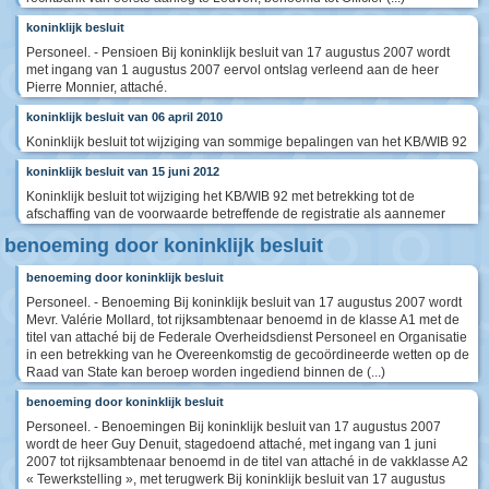
koninklijk besluit
Personeel. - Pensioen Bij koninklijk besluit van 17 augustus 2007 wordt
met ingang van 1 augustus 2007 eervol ontslag verleend aan de heer
Pierre Monnier, attaché.
koninklijk besluit van 06 april 2010
Koninklijk besluit tot wijziging van sommige bepalingen van het KB/WIB 92
koninklijk besluit van 15 juni 2012
Koninklijk besluit tot wijziging het KB/WIB 92 met betrekking tot de
afschaffing van de voorwaarde betreffende de registratie als aannemer
benoeming door koninklijk besluit
benoeming door koninklijk besluit
Personeel. - Benoeming Bij koninklijk besluit van 17 augustus 2007 wordt
Mevr. Valérie Mollard, tot rijksambtenaar benoemd in de klasse A1 met de
titel van attaché bij de Federale Overheidsdienst Personeel en Organisatie
in een betrekking van he Overeenkomstig de gecoördineerde wetten op de
Raad van State kan beroep worden ingediend binnen de (...)
benoeming door koninklijk besluit
Personeel. - Benoemingen Bij koninklijk besluit van 17 augustus 2007
wordt de heer Guy Denuit, stagedoend attaché, met ingang van 1 juni
2007 tot rijksambtenaar benoemd in de titel van attaché in de vakklasse A2
« Tewerkstelling », met terugwerk Bij koninklijk besluit van 17 augustus