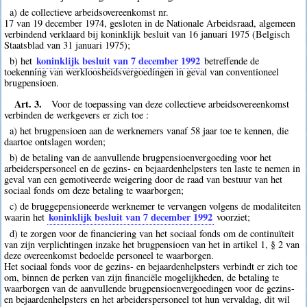
a) de collectieve arbeidsovereenkomst nr.
17 van 19 december 1974, gesloten in de Nationale Arbeidsraad, algemeen
verbindend verklaard bij koninklijk besluit van 16 januari 1975 (Belgisch
Staatsblad van 31 januari 1975);
koninklijk besluit van 7 december 1992
b) het
betreffende de
toekenning van werkloosheidsvergoedingen in geval van conventioneel
brugpensioen.
Art. 3.
Voor de toepassing van deze collectieve arbeidsovereenkomst
verbinden de werkgevers er zich toe :
a) het brugpensioen aan de werknemers vanaf 58 jaar toe te kennen, die
daartoe ontslagen worden;
b) de betaling van de aanvullende brugpensioenvergoeding voor het
arbeiderspersoneel en de gezins- en bejaardenhelpsters ten laste te nemen in
geval van een gemotiveerde weigering door de raad van bestuur van het
sociaal fonds om deze betaling te waarborgen;
c) de bruggepensioneerde werknemer te vervangen volgens de modaliteiten
koninklijk besluit van 7 december 1992
waarin het
voorziet;
d) te zorgen voor de financiering van het sociaal fonds om de continuïteit
van zijn verplichtingen inzake het brugpensioen van het in artikel 1, § 2 van
deze overeenkomst bedoelde personeel te waarborgen.
Het sociaal fonds voor de gezins- en bejaardenhelpsters verbindt er zich toe
om, binnen de perken van zijn financiële mogelijkheden, de betaling te
waarborgen van de aanvullende brugpensioenvergoedingen voor de gezins-
en bejaardenhelpsters en het arbeiderspersoneel tot hun vervaldag, dit wil