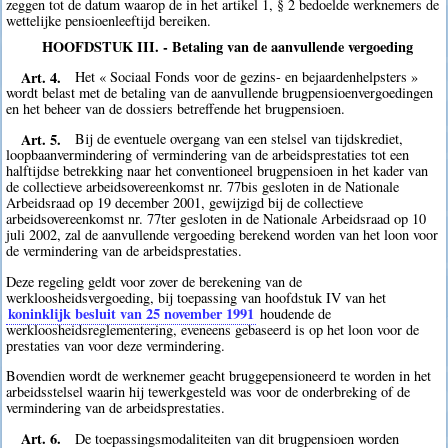
zeggen tot de datum waarop de in het artikel 1, § 2 bedoelde werknemers de
wettelijke pensioenleeftijd bereiken.
HOOFDSTUK III. - Betaling van de aanvullende vergoeding
Art. 4.
Het « Sociaal Fonds voor de gezins- en bejaardenhelpsters »
wordt belast met de betaling van de aanvullende brugpensioenvergoedingen
en het beheer van de dossiers betreffende het brugpensioen.
Art. 5.
Bij de eventuele overgang van een stelsel van tijdskrediet,
loopbaanvermindering of vermindering van de arbeidsprestaties tot een
halftijdse betrekking naar het conventioneel brugpensioen in het kader van
de collectieve arbeidsovereenkomst nr. 77bis gesloten in de Nationale
Arbeidsraad op 19 december 2001, gewijzigd bij de collectieve
arbeidsovereenkomst nr. 77ter gesloten in de Nationale Arbeidsraad op 10
juli 2002, zal de aanvullende vergoeding berekend worden van het loon voor
de vermindering van de arbeidsprestaties.
Deze regeling geldt voor zover de berekening van de
werkloosheidsvergoeding, bij toepassing van hoofdstuk IV van het
koninklijk besluit van 25 november 1991
houdende de
werkloosheidsreglementering, eveneens gebaseerd is op het loon voor de
prestaties van voor deze vermindering.
Bovendien wordt de werknemer geacht bruggepensioneerd te worden in het
arbeidsstelsel waarin hij tewerkgesteld was voor de onderbreking of de
vermindering van de arbeidsprestaties.
Art. 6.
De toepassingsmodaliteiten van dit brugpensioen worden