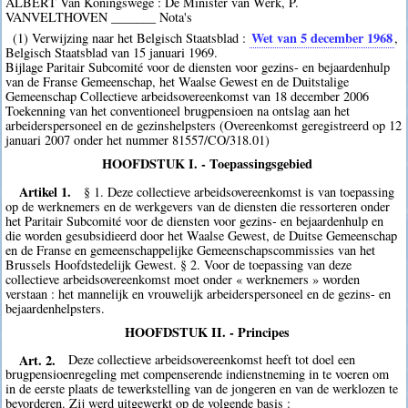
ALBERT Van Koningswege : De Minister van Werk, P.
VANVELTHOVEN _______ Nota's
Wet van 5 december 1968
(1) Verwijzing naar het Belgisch Staatsblad :
,
Belgisch Staatsblad van 15 januari 1969.
Bijlage Paritair Subcomité voor de diensten voor gezins- en bejaardenhulp
van de Franse Gemeenschap, het Waalse Gewest en de Duitstalige
Gemeenschap Collectieve arbeidsovereenkomst van 18 december 2006
Toekenning van het conventioneel brugpensioen na ontslag aan het
arbeiderspersoneel en de gezinshelpsters (Overeenkomst geregistreerd op 12
januari 2007 onder het nummer 81557/CO/318.01)
HOOFDSTUK I. - Toepassingsgebied
Artikel 1.
§ 1. Deze collectieve arbeidsovereenkomst is van toepassing
op de werknemers en de werkgevers van de diensten die ressorteren onder
het Paritair Subcomité voor de diensten voor gezins- en bejaardenhulp en
die worden gesubsidieerd door het Waalse Gewest, de Duitse Gemeenschap
en de Franse en gemeenschappelijke Gemeenschapscommissies van het
Brussels Hoofdstedelijk Gewest. § 2. Voor de toepassing van deze
collectieve arbeidsovereenkomst moet onder « werknemers » worden
verstaan : het mannelijk en vrouwelijk arbeiderspersoneel en de gezins- en
bejaardenhelpsters.
HOOFDSTUK II. - Principes
Art. 2.
Deze collectieve arbeidsovereenkomst heeft tot doel een
brugpensioenregeling met compenserende indienstneming in te voeren om
in de eerste plaats de tewerkstelling van de jongeren en van de werklozen te
bevorderen. Zij werd uitgewerkt op de volgende basis :