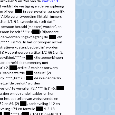
artikelen 9 en 9bis van de
wet van 15
erblijf, de vestiging en de verwijdering
en bij een
****
in veel gevallen aanzienlijk
". Die verantwoording lijkt zich immers
el 1/1, § 1, tweede lid, stelt dat "
r persoon betaald [moeten] worden", en
rsoon instelt.
****><
****
>Bijzondere
n de woorden "ingevoegd bij de
****
van
".
****
_list">2. In het ontworpen artikel
tratieve kosten, bedoeld in" worden
n". Het ontworpen artikel 1/2, §§ 1 en 3,
ewijzigd.
****><
****
>Slotopmerkingen
inzonderheid de nummering met
ist">2.
****
artikel 2 van het ontwerp
n "van hetzelfde
****
besluit" (2).
erp.
****
_list">3.
****
de inleidende zin
etzelfde besluit" worden
esluit" te vervallen (3).
****
_list">5.
****
erzien om de ronde haakjes en hun
or het opstellen van wetgevende en
52 en 64. (2)
****
., aanbeveling 112 en
beveling 174 en formule
****
4-2-13-
**
.
****
.
****><
****
> 16 FEBRUARI 2015.