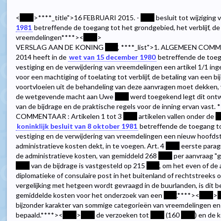
<
****
>
****
_title">16 FEBRUARI 2015. -
****
besluit tot wijziging
1981
betreffende de toegang tot het grondgebied, het verblijf, de
vreemdelingen
****><
****
>
VERSLAG AAN DE KONING
****
,
****
_list">1. ALGEMEEN COM
2014 heeft in de
wet van 15 december 1980
betreffende de toega
vestiging en de verwijdering van vreemdelingen een artikel 1/1 in
voor een machtiging of toelating tot verblijf, de betaling van een b
voortvloeien uit de behandeling van deze aanvragen moet dekken, 
de wetgevende macht aan Uwe
****
werd toegekend legt dit ontwe
van de bijdrage en de praktische regels voor de inning ervan vast.
*
COMMENTAAR : Artikelen 1 tot 3
****
artikelen vallen onder de
*
koninklijk besluit van 8 oktober 1981
betreffende de toegang tot
vestiging en de verwijdering van vreemdelingen een nieuw hoofdst
administratieve kosten dekt, in te voegen. Art. 4
****
eerste paragr
de administratieve kosten, van gemiddeld 268
****
per aanvraag "ge
****
van de bijdrage is vastgesteld op 215
****
, om het even of de 
diplomatieke of consulaire post in het buitenland of rechtstreeks
vergelijking met hetgeen wordt gevraagd in de buurlanden, is dit bed
gemiddelde kosten voor het onderzoek van een
****
.
****><
****
>
*
bijzonder karakter van sommige categorieën van vreemdelingen en 
bepaald.
****><
****
>
****
de verzoeken tot
****
(160
****
) en de 