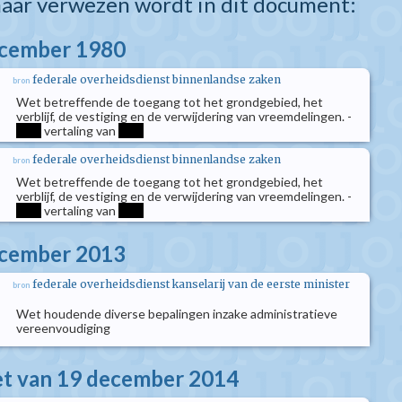
aar verwezen wordt in dit document:
ecember 1980
federale overheidsdienst binnenlandse zaken
bron
Wet betreffende de toegang tot het grondgebied, het
verblijf, de vestiging en de verwijdering van vreemdelingen. -
****
vertaling van
****
federale overheidsdienst binnenlandse zaken
bron
Wet betreffende de toegang tot het grondgebied, het
verblijf, de vestiging en de verwijdering van vreemdelingen. -
****
vertaling van
****
ecember 2013
federale overheidsdienst kanselarij van de eerste minister
bron
Wet houdende diverse bepalingen inzake administratieve
vereenvoudiging
 van 19 december 2014