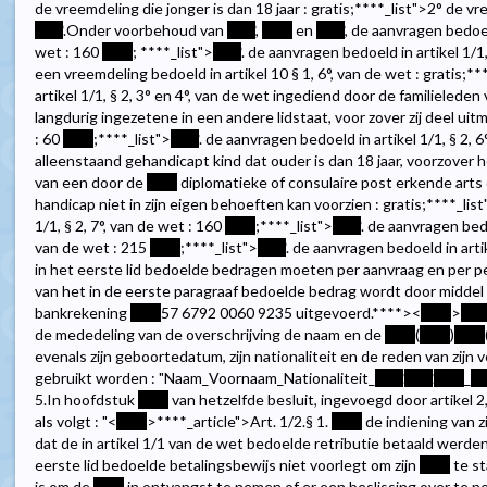
de vreemdeling die jonger is dan 18 jaar : gratis;
****
_list">2° de vr
****
.Onder voorbehoud van
****
,
****
en
****
, de aanvragen bedoeld
wet : 160
****
;
****
_list">
****
. de aanvragen bedoeld in artikel 1/1
een vreemdeling bedoeld in artikel 10 § 1, 6°, van de wet : gratis;
**
artikel 1/1, § 2, 3° en 4°, van de wet ingediend door de familieled
langdurig ingezetene in een andere lidstaat, voor zover zij deel uitm
: 60
****
;
****
_list">
****
. de aanvragen bedoeld in artikel 1/1, § 2,
alleenstaand gehandicapt kind dat ouder is dan 18 jaar, voorzover h
van een door de
****
diplomatieke of consulaire post erkende arts 
handicap niet in zijn eigen behoeften kan voorzien : gratis;
****
_list
1/1, § 2, 7°, van de wet : 160
****
;
****
_list">
****
. de aanvragen bedoe
van de wet : 215
****
;
****
_list">
****
. de aanvragen bedoeld in artik
in het eerste lid bedoelde bedragen moeten per aanvraag en per p
van het in de eerste paragraaf bedoelde bedrag wordt door middel 
bankrekening
****
57 6792 0060 9235 uitgevoerd.
****><
****
>
***
de mededeling van de overschrijving de naam en de
****
(
****
)
****
evenals zijn geboortedatum, zijn nationaliteit en de reden van zijn ve
gebruikt worden : "Naam_Voornaam_Nationaliteit_
****
.
****
.
****
_
**
5.In hoofdstuk
****
van hetzelfde besluit, ingevoegd door artikel 2
als volgt : "<
****
>
****
_article">Art. 1/2.§ 1.
****
de indiening van z
dat de in artikel 1/1 van de wet bedoelde retributie betaald werden
eerste lid bedoelde betalingsbewijs niet voorlegt om zijn
****
te st
is om de
****
in ontvangst te nemen of er een beslissing over te 