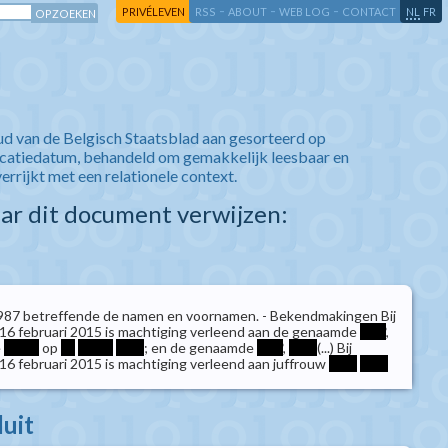
-
-
-
-
PRIVÉLEVEN
RSS
ABOUT
WEB LOG
CONTACT
NL
FR
ud van de Belgisch Staatsblad aan gesorteerd op
icatiedatum, behandeld om gemakkelijk leesbaar en
verrijkt met een relationele context.
aar dit document verwijzen:
987 betreffende de namen en voornamen. - Bekendmakingen Bij
an 16 februari 2015 is machtiging verleend aan de genaamde
****
,
e
*****
op
**
*****
****
; en de genaamde
****
,
****
(...) Bij
n 16 februari 2015 is machtiging verleend aan juffrouw
****
****
luit