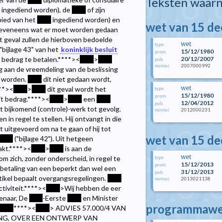
Teksten waarn
nd ingediend worden), de
****
of zijn
bied van het
****
ingediend worden) en
wet van 15 d
n eveneens wat er moet worden gedaan
t geval zullen de hierboven bedoelde
wet
type
bijlage 43" van het
koninklijk besluit
15/12/1980
prom.
20/12/2007
 bedrag te betalen.
****><
****
>
****
pub.
2007000992
numac
 aan de vreemdeling van de beslissing
n worden.
****
dit niet gedaan wordt,
wet
**><
****
>
****
dit geval wordt het
type
15/12/1980
prom.
t bedrag.
****><
****
>
****
een
****
12/04/2012
pub.
t bijkomend (controle)-werk tot gevolg.
2012000231
numac
n regel te stellen. Hij ontvangt in die
 uitgevoerd om na te gaan of hij tot
wet van 15 d
****
("bijlage 42"). Uit hetgeen
kt.
****><
****
>
****
is aan de
wet
om zich, zonder onderscheid, in regel te
type
15/12/2013
prom.
ke betaling van een beperkt dan wel een
31/12/2013
pub.
tikel bepaalt overgangsregelingen.
****
2013021138
numac
iviteit.
****><
****
>Wij hebben de eer
ienaar, De
****
-Eerste
****
en Minister
programmawet
****
****><
****
> ADVIES 57.000/4 VAN
VING, OVER EEN ONTWERP VAN