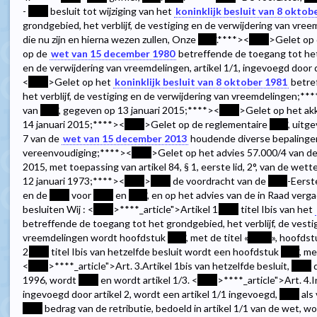
-
****
besluit tot wijziging van het
koninklijk besluit van 8 oktob
grondgebied, het verblijf, de vestiging en de verwijdering van vre
die nu zijn en hierna wezen zullen, Onze
****
.
****><
****
>Gelet op
op de
wet van 15 december 1980
betreffende de toegang tot het 
en de verwijdering van vreemdelingen, artikel 1/1, ingevoegd door
<
****
>Gelet op het
koninklijk besluit van 8 oktober 1981
betre
het verblijf, de vestiging en de verwijdering van vreemdelingen;
***
van
****
, gegeven op 13 januari 2015;
****><
****
>Gelet op het ak
14 januari 2015;
****><
****
>Gelet op de reglementaire
****
, uitg
7 van de
wet van 15 december 2013
houdende diverse bepalingen
vereenvoudiging;
****><
****
>Gelet op het advies 57.000/4 van d
2015, met toepassing van artikel 84, § 1, eerste lid, 2°, van de wet
12 januari 1973;
****><
****
>
****
de voordracht van de
****
-Eers
en de
****
voor
****
en
****
, en op het advies van de in Raad ver
besluiten Wij : <
****
>
****
_article">Artikel 1.
****
titel Ibis van het
betreffende de toegang tot het grondgebied, het verblijf, de vesti
vreemdelingen wordt hoofdstuk
****
, met de titel «
*****
», hoofds
2.
****
titel Ibis van hetzelfde besluit wordt een hoofdstuk
****
, me
<
****
>
****
_article">Art. 3.Artikel 1bis van hetzelfde besluit,
****
d
1996, wordt
****
en wordt artikel 1/3. <
****
>
****
_article">Art. 4
ingevoegd door artikel 2, wordt een artikel 1/1 ingevoegd,
****
als 
****
bedrag van de retributie, bedoeld in artikel 1/1 van de wet, wo