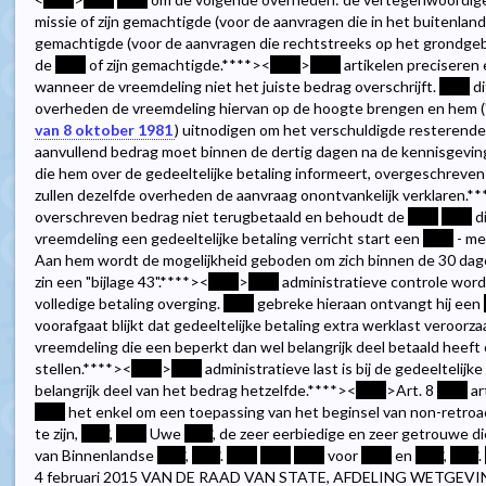
missie of zijn gemachtigde (voor de aanvragen die in het buitenla
gemachtigde (voor de aanvragen die rechtstreeks op het grondge
de
****
of zijn gemachtigde.
****><
****
>
****
artikelen precisere
wanneer de vreemdeling niet het juiste bedrag overschrijft.
****
di
overheden de vreemdeling hiervan op de hoogte brengen en hem ("
van 8 oktober 1981
) uitnodigen om het verschuldigde resterende
aanvullend bedrag moet binnen de dertig dagen na de kennisgeving
die hem over de gedeeltelijke betaling informeert, overgeschreve
zullen dezelfde overheden de aanvraag onontvankelijk verklaren.
**
overschreven bedrag niet terugbetaald en behoudt de
****
****
di
vreemdeling een gedeeltelijke betaling verricht start een
****
- me
Aan hem wordt de mogelijkheid geboden om zich binnen de 30 dagen i
zin een "bijlage 43".
****><
****
>
****
administratieve controle wordt
volledige betaling overging.
****
gebreke hieraan ontvangt hij een
voorafgaat blijkt dat gedeeltelijke betaling extra werklast veroorzaa
vreemdeling die een beperkt dan wel belangrijk deel betaald heeft 
stellen.
****><
****
>
****
administratieve last is bij de gedeeltelij
belangrijk deel van het bedrag hetzelfde.
****><
****
>Art. 8
****
ar
****
het enkel om een toepassing van het beginsel van non-retroact
te zijn,
****
,
****
Uwe
****
, de zeer eerbiedige en zeer getrouwe d
van Binnenlandse
****
,
****
.
****
****
****
voor
****
en
****
,
****
.
4 februari 2015 VAN DE RAAD VAN STATE, AFDELING WETGE