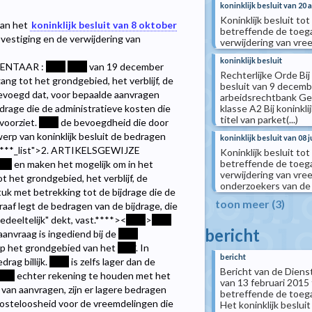
koninklijk besluit van 20 a
Koninklijk besluit tot
 van het
koninklijk besluit van 8 oktober
betreffende de toegan
 vestiging en de verwijdering van
verwijdering van vre
koninklijk besluit
MENTAAR :
****
****
van 19 december
Rechterlijke Orde Bij 
ng tot het grondgebied, het verblijf, de
besluit van 9 decembe
gevoegd dat, voor bepaalde aanvragen
arbeidsrechtbank Ge
klasse A2 Bij koninkl
ijdrage die de administratieve kosten die
titel van parket(...)
voorziet.
****
de bevoegdheid die door
rp van koninklijk besluit de bedragen
koninklijk besluit van 08 
***
_list">2. ARTIKELSGEWIJZE
Koninklijk besluit tot
betreffende de toegan
***
en maken het mogelijk om in het
verwijdering van vree
 het grondgebied, het verblijf, de
onderzoekers van de 
uk met betrekking tot de bijdrage die de
toon meer (3)
aaf legt de bedragen van de bijdrage, die
deeltelijk" dekt, vast.
****><
****
>
****
bericht
aanvraag is ingediend bij de
****
 op het grondgebied van het
****
. In
bericht
rag billijk.
****
is zelfs lager dan de
Bericht van de Diens
***
echter rekening te houden met het
van 13 februari 2015 
van aanvragen, zijn er lagere bedragen
betreffende de toegan
kosteloosheid voor de vreemdelingen die
Het koninklijk besluit