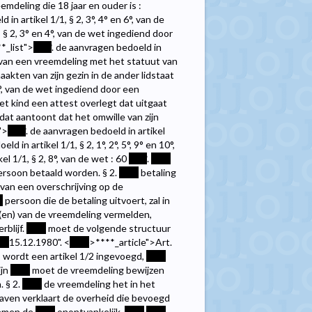
eemdeling die 18 jaar en ouder is :
 in artikel 1/1, § 2, 3°, 4° en 6°, van de
, § 2, 3° en 4°, van de wet ingediend door
**
_list">
****
. de aanvragen bedoeld in
en van een vreemdeling met het statuut van
aakten van zijn gezin in de ander lidstaat
 6°, van de wet ingediend door een
et kind een attest overlegt dat uitgaat
dat aantoont dat het omwille van zijn
">
****
. de aanvragen bedoeld in artikel
ld in artikel 1/1, § 2, 1°, 2°, 5°, 9° en 10°,
el 1/1, § 2, 8°, van de wet : 60
****
.
****
ersoon betaald worden. § 2.
****
betaling
van een overschrijving op de
*
persoon die de betaling uitvoert, zal in
(en) van de vreemdeling vermelden,
rblijf.
****
moet de volgende structuur
**
15.12.1980". <
****
>
****
_article">Art.
, wordt een artikel 1/2 ingevoegd,
****
ijn
****
moet de vreemdeling bewijzen
. § 2.
****
de vreemdeling het in het
aven verklaart de overheid die bevoegd
nemen de
****
onontvankelijk.
****
****