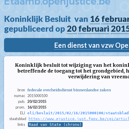
Etaamb.openjustice.be
Koninklijk Besluit  van 
16
februar
gepubliceerd op 
20
februari
201
Een dienst van vzw Ope
Koninklijk besluit tot wijziging van het konink
betreffende de toegang tot het grondgebied, he
verwijdering van vreem
bron
federale overheidsdienst binnenlandse zaken
numac
2015000100
pub.
20/02/2015
prom.
16/02/2015
ELI
eli/besluit/2015/02/16/2015000100/staatsblad
staatsblad
https://www.ejustice.just.fgov.be/cgi/artic
links
Raad van State (chrono)