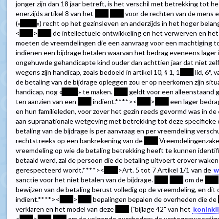
jonger zijn dan 18 jaar betreft, is het verschil met betrekking tot 
enerzijds artikel 8 van het
****
****
voor de rechten van de mens e
(«
*****
») recht op het gezinsleven en anderzijds in het hoger belan
<
****
>
****
de intellectuele ontwikkeling en het verwerven en he
moeten de vreemdelingen die een aanvraag voor een machtiging tot
indienen een bijdrage betalen waarvan het bedrag eveneens lager 
ongehuwde gehandicapte kind ouder dan achttien jaar dat niet zelf
wegens zijn handicap, zoals bedoeld in artikel 10, § 1, 1
****
lid, 6°, 
de betaling van de bijdrage opleggen zou er op neerkomen zijn situat
handicap, nog «
*****
» te maken.
****
geldt voor een alleenstaand 
ten aanzien van een
****
indient.
****><
****
>
****
een lager bedra
en hun familieleden, voor zover het gezin reeds gevormd was in de
aan supranationale wetgeving met betrekking tot deze specifieke 
betaling van de bijdrage is per aanvraag en per vreemdeling verschu
rechtstreeks op een bankrekening van de
****
Vreemdelingenzake
vreemdeling op wie de betaling betrekking heeft te kunnen identifi
betaald werd, zal de persoon die de betaling uitvoert erover wake
gerespecteerd wordt.
****><
****
>Art. 5 tot 7 Artikel 1/1 van de
w
sanctie voor het niet betalen van de bijdrage.
****
****
om de
****
bewijzen van de betaling berust volledig op de vreemdeling, en dit
indient.
****><
****
>
****
bepalingen bepalen de overheden die de
verklaren en het model van deze
****
("bijlage 42" van het
koninkli
<
****
>
****
****
om de volgende overheden: de vertegenwoordig