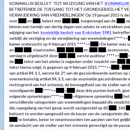
KONINKLIJK BESLUIT `TOT WIJZIGING VAN HET
KONINKLIJK 
BETREFFENDE DE TOEGANG TOT HET GRONDGEBIED, HET VERB
VERWIJDERING VAN VREEMDELINGEN' Op 19 januari 2015 is de
voor
****
en
****
, belast met
****
****
, toegevoegd aan de
****
v
binnen een termijn van dertig dagen een advies te verstrekken over
wijziging van het
koninklijk besluit van 8 oktober 1981
betreffen
verblijf, de vestiging en de verwijdering van vreemdelingen'.
****><
*
kamer onderzocht op 4 februari 2015 .
****><
****
>De kamer was s
en
****
****
, staatsraden,
****
****
****
en
****
****
, assessoren
verslag is uitgebracht door
****
****
, eerste auditeur .
****><
****
>
de
****
tekst van het advies is nagezien onder toezicht van
****
**
tekst hierna volgt, is gegeven op 4 februari 2015 .
****><
****
>
****
van artikel 84, § 1, eerste lid, 2°, van de gecoördineerde wetten op
overeenkomstig artikel 84, § 3, van de voormelde gecoördineerde 
rechtsgrond van het ontwerp, de bevoegdheid van de steller van d
voorafgaande
****
.
****><
****
>
****
deze drie punten betreft, gee
volgende opmerkingen.
****><
****
>Algemene opmerking
****
het 
verschillende categorieën van vreemdelingen bepaald die verplicht
die, naargelang van het geval, wordt vastgesteld op 60
****
, 160
**
behoort te worden aangevuld om de keuze van de categorieën die 
****
te betalen, beter te verantwoorden ten aanzien van het gelij
de aandacht van de steller van het ontwerp gevestigd op de passa