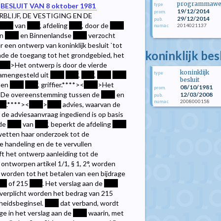
programmawe
type
BESLUIT VAN 8 oktober 1981
19/12/2014
prom.
LIJF, DE VESTIGING EN DE
29/12/2014
pub.
****
van
****
, afdeling
****
, door de
****
2014021137
numac
an
****
en Binnenlandse
****
verzocht
 een ontwerp van koninklijk besluit `tot
koninklijk be
de de toegang tot het grondgebied, het
***
>Het ontwerp is door de vierde
koninklijk
type
amengesteld uit
****
****
,
****
,
****
****
besluit
, en
****
****
, griffier.
****><
****
>Het
08/10/1981
prom.
De overeenstemming tussen de
****
en
12/03/2008
pub.
2008000158
numac
**
.
****><
****
>
****
advies, waarvan de
de adviesaanvraag ingediend is op basis
 de
****
van
****
, beperkt de afdeling
****
wetten haar onderzoek tot de
e handeling en de te vervullen
ft het ontwerp aanleiding tot de
ontworpen artikel 1/1, § 1, 2°, worden
 worden tot het betalen van een bijdrage
**
of 215
****
. Het verslag aan de
****
verplicht worden het bedrag van 215
kheidsbeginsel.
****
dat verband, wordt
ge in het verslag aan de
****
waarin, met