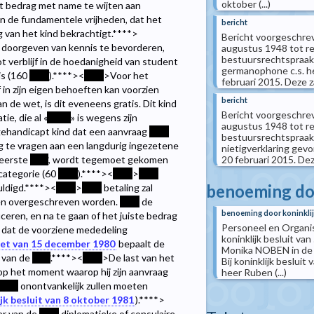
oktober (...)
het bedrag met name te wijten aan
n de fundamentele vrijheden, dat het
bericht
g van het kind bekrachtigt.
****>
Bericht voorgeschrev
t doorgeven van kennis te bevorderen,
augustus 1948 tot re
bestuursrechtspraak
 verblijf in de hoedanigheid van student
germanophone c.s. he
is (160
****
).
****><
****
>Voor het
februari 2015. Deze zak
 in zijn eigen behoeften kan voorzien
bericht
van de wet, is dit eveneens gratis. Dit kind
Bericht voorgeschrev
ie, die al «
*****
» is wegens zijn
augustus 1948 tot re
gehandicapt kind dat een aanvraag
****
bestuursrechtspraak
g te vragen aan een langdurig ingezetene
nietigverklaring gev
20 februari 2015. Deze
 eerste
****
, wordt tegemoet gekomen
categorie (60
****
).
****><
****
>
****
benoeming doo
ldigd.
****><
****
>
****
betaling zal
n overgeschreven worden.
****
de
benoeming door koninklij
ceren, en na te gaan of het juiste bedrag
Personeel en Organis
n dat de voorziene mededeling
koninklijk besluit va
et van 15 december 1980
bepaalt de
Monika NOBEN in de 
van de
****
.
****><
****
>De last van het
Bij koninklijk beslui
 op het moment waarop hij zijn aanvraag
heer Ruben (...)
****
onontvankelijk zullen moeten
jk besluit van 8 oktober 1981
).
****>
er van de
****
diplomatieke of consulaire