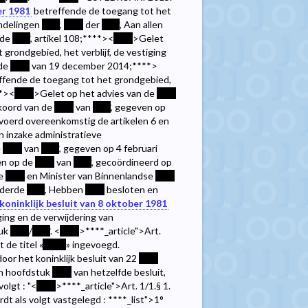
er 1981
betreffende de toegang tot het
emdelingen
****
,
****
der
****
, Aan allen
 de
****
, artikel 108;
****><
****
>Gelet
grondgebied, het verblijf, de vestiging
 de
****
van 19 december 2014;
****>
ffende de toegang tot het grondgebied,
*><
****
>Gelet op het advies van de
****
koord van de
****
van
****
, gegeven op
evoerd overeenkomstig de artikelen 6 en
 inzake administratieve
e
****
van
****
, gegeven op 4 februari
ten op de
****
van
****
, gecoördineerd op
te
****
en Minister van Binnenlandse
****
gaderde
****
, Hebben
****
besloten en
koninklijk besluit van 8 oktober 1981
ging en de verwijdering van
tuk
****
/
****
. <
****
>
****
_article">Art.
t de titel «
*****
» ingevoegd.
oor het koninklijk besluit van 22
****
.In hoofdstuk
****
van hetzelfde besluit,
volgt : "<
****
>
****
_article">Art. 1/1.§ 1.
rdt als volgt vastgelegd :
****
_list">1°