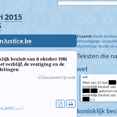
i
2015
5
Etaamb
biedt de inho
nJustice.be
afkondigings- en publ
afprintbaar te zijn, en 
Teksten die n
lijk besluit van 8 oktober 1981
t verblijf, de vestiging en de
wet
delingen
wet
Wet van 15 mei
****
koninklijk besluit v
****
****
, geboren t
koninklijk besluit va
****
,(...)
le_body(...)
koninklijk bes