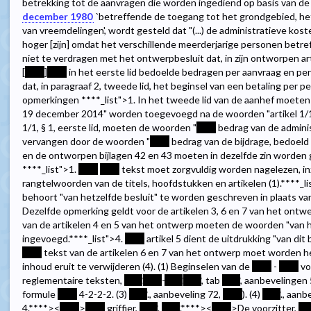
betrekking tot de aanvragen die worden ingediend op basis van de 
december 1980
`betreffende de toegang tot het grondgebied, het v
van vreemdelingen', wordt gesteld dat "(...) de administratieve kost
hoger [zijn] omdat het verschillende meerderjarige personen betreft
niet te verdragen met het ontwerpbesluit dat, in zijn ontworpen artik
[
****
]
****
in het eerste lid bedoelde bedragen per aanvraag en pe
dat, in paragraaf 2, tweede lid, het beginsel van een betaling per pe
opmerkingen
****
_list">1. In het tweede lid van de aanhef moete
19 december 2014" worden toegevoegd na de woorden "artikel 1/1
1/1, § 1, eerste lid, moeten de woorden "
****
bedrag van de adminis
vervangen door de woorden "
****
bedrag van de bijdrage, bedoeld i
en de ontworpen bijlagen 42 en 43 moeten in dezelfde zin worden g
****
_list">1.
****
****
tekst moet zorgvuldig worden nagelezen, 
rangtelwoorden van de titels, hoofdstukken en artikelen (1).
****
_l
behoort "van hetzelfde besluit" te worden geschreven in plaats va
Dezelfde opmerking geldt voor de artikelen 3, 6 en 7 van het ontw
van de artikelen 4 en 5 van het ontwerp moeten de woorden "van h
ingevoegd.
****
_list">4.
****
artikel 5 dient de uitdrukking "van dit b
****
tekst van de artikelen 6 en 7 van het ontwerp moet worden h
inhoud eruit te verwijderen (4). (1) Beginselen van de
****
-
****
vo
reglementaire teksten,
****
.
****
-
****
.
****
, tab
****
, aanbevelingen 
formule
****
4-2-2-2. (3)
****
., aanbeveling 72,
****
). (4)
****
., aan
4.
****><
****
>
****
griffier,
****
.
****
.
****><
****
>De voorzitter,
**