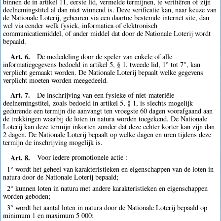
binnen de in artikel 11, eerste lid, vermelde termijnen, te verifiëren of zijn
deelnemingstitel al dan niet winnend is. Deze verificatie kan, naar keuze van
de Nationale Loterij, gebeuren via een daartoe bestemde internet site, dan
wel via eender welk fysiek, informatica of elektronisch
communicatiemiddel, of ander middel dat door de Nationale Loterij wordt
bepaald.
Art. 6.
De mededeling door de speler van enkele of alle
informatiegegevens bedoeld in artikel 5, § 1, tweede lid, 1° tot 7°, kan
verplicht gemaakt worden. De Nationale Loterij bepaalt welke gegevens
verplicht moeten worden meegedeeld.
Art. 7.
De inschrijving van een fysieke of niet-materiële
deelnemingstitel, zoals bedoeld in artikel 5, § 1, is slechts mogelijk
gedurende een termijn die aanvangt ten vroegste 60 dagen voorafgaand aan
de trekkingen waarbij de loten in natura worden toegekend. De Nationale
Loterij kan deze termijn inkorten zonder dat deze echter korter kan zijn dan
2 dagen. De Nationale Loterij bepaalt op welke dagen en uren tijdens deze
termijn de inschrijving mogelijk is.
Art. 8.
Voor iedere promotionele actie :
1° wordt het geheel van karakteristieken en eigenschappen van de loten in
natura door de Nationale Loterij bepaald;
2° kunnen loten in natura met andere karakteristieken en eigenschappen
worden geboden;
3° wordt het aantal loten in natura door de Nationale Loterij bepaald op
minimum 1 en maximum 5 000;