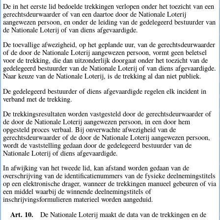
De in het eerste lid bedoelde trekkingen verlopen onder het toezicht van een
gerechtsdeurwaarder of van een daartoe door de Nationale Loterij
aangewezen persoon, en onder de leiding van de gedelegeerd bestuurder van
de Nationale Loterij of van diens afgevaardigde.
De toevallige afwezigheid, op het geplande uur, van de gerechtsdeurwaarder
of de door de Nationale Loterij aangewezen persoon, vormt geen beletsel
voor de trekking, die dan uitzonderlijk doorgaat onder het toezicht van de
gedelegeerd bestuurder van de Nationale Loterij of van diens afgevaardigde.
Naar keuze van de Nationale Loterij, is de trekking al dan niet publiek.
De gedelegeerd bestuurder of diens afgevaardigde regelen elk incident in
verband met de trekking.
De trekkingsresultaten worden vastgesteld door de gerechtsdeurwaarder of
de door de Nationale Loterij aangewezen persoon, in een door hem
opgesteld proces verbaal. Bij onverwachte afwezigheid van de
gerechtsdeurwaarder of de door de Nationale Loterij aangewezen persoon,
wordt de vaststelling gedaan door de gedelegeerd bestuurder van de
Nationale Loterij of diens afgevaardigde.
In afwijking van het tweede lid, kan afstand worden gedaan van de
overschrijving van de identificatienummers van de fysieke deelnemingstitels
op een elektronische drager, wanneer de trekkingen manueel gebeuren of via
een middel waarbij de winnende deelnemingstitels of
inschrijvingsformulieren materieel worden aangeduid.
Art. 10.
De Nationale Loterij maakt de data van de trekkingen en de