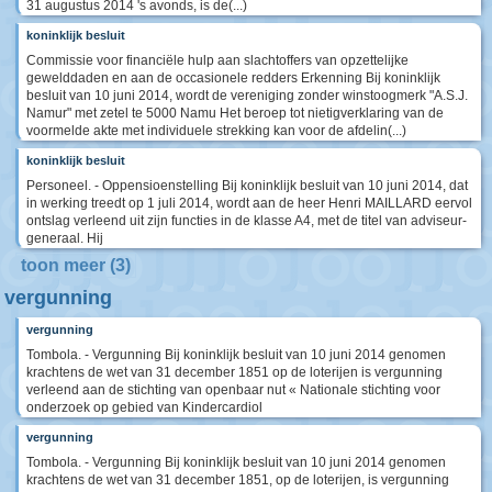
31 augustus 2014 's avonds, is de(...)
koninklijk besluit
Commissie voor financiële hulp aan slachtoffers van opzettelijke
gewelddaden en aan de occasionele redders Erkenning Bij koninklijk
besluit van 10 juni 2014, wordt de vereniging zonder winstoogmerk "A.S.J.
Namur" met zetel te 5000 Namu Het beroep tot nietigverklaring van de
voormelde akte met individuele strekking kan voor de afdelin(...)
koninklijk besluit
Personeel. - Oppensioenstelling Bij koninklijk besluit van 10 juni 2014, dat
in werking treedt op 1 juli 2014, wordt aan de heer Henri MAILLARD eervol
ontslag verleend uit zijn functies in de klasse A4, met de titel van adviseur-
generaal. Hij
toon meer (3)
vergunning
vergunning
Tombola. - Vergunning Bij koninklijk besluit van 10 juni 2014 genomen
krachtens de wet van 31 december 1851 op de loterijen is vergunning
verleend aan de stichting van openbaar nut « Nationale stichting voor
onderzoek op gebied van Kindercardiol
vergunning
Tombola. - Vergunning Bij koninklijk besluit van 10 juni 2014 genomen
krachtens de wet van 31 december 1851, op de loterijen, is vergunning