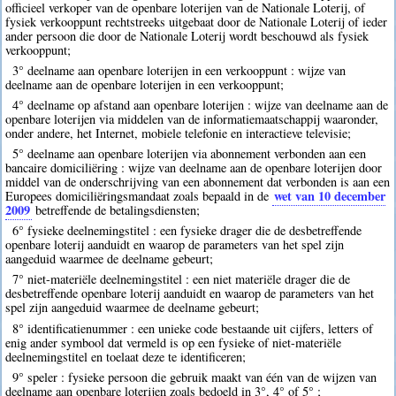
officieel verkoper van de openbare loterijen van de Nationale Loterij, of
fysiek verkooppunt rechtstreeks uitgebaat door de Nationale Loterij of ieder
ander persoon die door de Nationale Loterij wordt beschouwd als fysiek
verkooppunt;
3° deelname aan openbare loterijen in een verkooppunt : wijze van
deelname aan de openbare loterijen in een verkooppunt;
4° deelname op afstand aan openbare loterijen : wijze van deelname aan de
openbare loterijen via middelen van de informatiemaatschappij waaronder,
onder andere, het Internet, mobiele telefonie en interactieve televisie;
5° deelname aan openbare loterijen via abonnement verbonden aan een
bancaire domiciliëring : wijze van deelname aan de openbare loterijen door
middel van de onderschrijving van een abonnement dat verbonden is aan een
wet van 10 december
Europees domiciliëringsmandaat zoals bepaald in de
2009
betreffende de betalingsdiensten;
6° fysieke deelnemingstitel : een fysieke drager die de desbetreffende
openbare loterij aanduidt en waarop de parameters van het spel zijn
aangeduid waarmee de deelname gebeurt;
7° niet-materiële deelnemingstitel : een niet materiële drager die de
desbetreffende openbare loterij aanduidt en waarop de parameters van het
spel zijn aangeduid waarmee de deelname gebeurt;
8° identificatienummer : een unieke code bestaande uit cijfers, letters of
enig ander symbool dat vermeld is op een fysieke of niet-materiële
deelnemingstitel en toelaat deze te identificeren;
9° speler : fysieke persoon die gebruik maakt van één van de wijzen van
deelname aan openbare loterijen zoals bedoeld in 3°, 4° of 5° ;