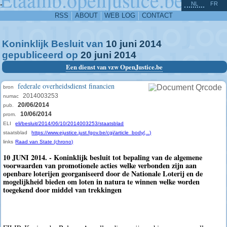
^
-
NL
FR
RSS
ABOUT
WEB LOG
CONTACT
Koninklijk Besluit van
10
juni
2014
gepubliceerd op
20
juni
2014
Een dienst van vzw OpenJustice.be
federale overheidsdienst financien
bron
2014003253
numac
20/06/2014
pub.
10/06/2014
prom.
ELI
eli/besluit/2014/06/10/2014003253/staatsblad
staatsblad
https://www.ejustice.just.fgov.be/cgi/article_body(...)
links
Raad van State (chrono)
10 JUNI 2014. - Koninklijk besluit tot bepaling van de algemene
voorwaarden van promotionele acties welke verbonden zijn aan
openbare loterijen georganiseerd door de Nationale Loterij en de
mogelijkheid bieden om loten in natura te winnen welke worden
toegekend door middel van trekkingen