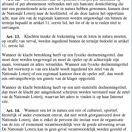
afstand of per abonnement verbonden met een bancaire domiciliëring die
met een promotionele actie een lot in natura hebben gewonnen, kunnen door
de Nationale Loterij naar de hoofdzetel, of als deze laatste het opportuun
acht, naar één van de regionale kantoren worden uitgenodigd om binnen de
termijn bepaald in artikel 11, eerste lid, het lot of de in te ruilen titel te
ontvangen.
Art. 13.
Klachten inzake de toekenning van de loten in natura moeten,
op straffe van verval, worden ingediend binnen de termijn bedoeld in artikel
11, eerste lid.
Wanneer de klacht betrekking heeft op een fysieke deelnemingstitel, dan
moet deze worden toegevoegd en moet de speler op de achterzijde zijn
naam, voornaam en adres vermelden. Wanneer een fysieke deelnemingstitel
die het voorwerp is van een klacht wordt ingediend ten zetel van de
Nationale Loterij of een regionaal kantoor door de speler zelf, dan wordt
een ontvangstbewijs ten gunste van de klager opgesteld.
Wanneer de klacht betrekking heeft op een niet-materiële deelnemingstitel,
dan moet de klacht per aangetekend schrijven worden verstuurd naar de zetel
van de Nationale Loterij, waarvan het adres te vinden is op haar Internet
site.
Art. 14.
Wanneer een lot in natura een reis of cultureel, sportief,
feestelijk of ander evenement omvat, dat niet wordt georganiseerd door de
Nationale Loterij, dan is enkel de persoon die instaat voor de organisatie
van de reis of evenement verantwoordelijk voor de goede uitvoering ervan.
De Nationale Loterij kan in geen geval verantwoordelijk worden gesteld of