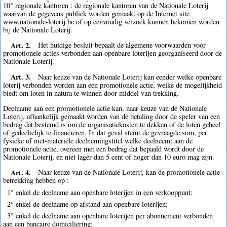
10° regionale kantoren : de regionale kantoren van de Nationale Loterij
waarvan de gegevens publiek worden gemaakt op de Internet site
www.nationale-loterij.be of op eenvoudig verzoek kunnen bekomen worden
bij de Nationale Loterij.
Art. 2.
Het huidige besluit bepaalt de algemene voorwaarden voor
promotionele acties verbonden aan openbare loterijen georganiseerd door de
Nationale Loterij.
Art. 3.
Naar keuze van de Nationale Loterij kan eender welke openbare
loterij verbonden worden aan een promotionele actie, welke de mogelijkheid
biedt om loten in natura te winnen door middel van trekking.
Deelname aan een promotionele actie kan, naar keuze van de Nationale
Loterij, afhankelijk gemaakt worden van de betaling door de speler van een
bedrag dat bestemd is om de organisatiekosten te dekken of de loten geheel
of gedeeltelijk te financieren. In dat geval stemt de gevraagde som, per
fysieke of niet-materiële deelnemingstitel welke deelneemt aan de
promotionele actie, overeen met een bedrag dat bepaald wordt door de
Nationale Loterij, en niet lager dan 5 cent of hoger dan 10 euro mag zijn.
Art. 4.
Naar keuze van de Nationale Loterij, kan de promotionele actie
betrekking hebben op :
1° enkel de deelname aan openbare loterijen in een verkooppunt;
2° enkel de deelname op afstand aan openbare loterijen;
3° enkel de deelname aan openbare loterijen per abonnement verbonden
aan een bancaire domiciliëring;