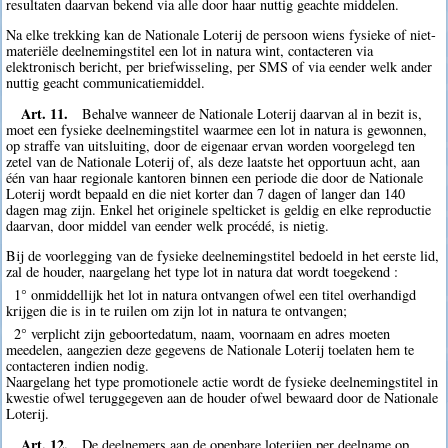
resultaten daarvan bekend via alle door haar nuttig geachte middelen.
Na elke trekking kan de Nationale Loterij de persoon wiens fysieke of niet-
materiële deelnemingstitel een lot in natura wint, contacteren via
elektronisch bericht, per briefwisseling, per SMS of via eender welk ander
nuttig geacht communicatiemiddel.
Art. 11.
Behalve wanneer de Nationale Loterij daarvan al in bezit is,
moet een fysieke deelnemingstitel waarmee een lot in natura is gewonnen,
op straffe van uitsluiting, door de eigenaar ervan worden voorgelegd ten
zetel van de Nationale Loterij of, als deze laatste het opportuun acht, aan
één van haar regionale kantoren binnen een periode die door de Nationale
Loterij wordt bepaald en die niet korter dan 7 dagen of langer dan 140
dagen mag zijn. Enkel het originele spelticket is geldig en elke reproductie
daarvan, door middel van eender welk procédé, is nietig.
Bij de voorlegging van de fysieke deelnemingstitel bedoeld in het eerste lid,
zal de houder, naargelang het type lot in natura dat wordt toegekend :
1° onmiddellijk het lot in natura ontvangen ofwel een titel overhandigd
krijgen die is in te ruilen om zijn lot in natura te ontvangen;
2° verplicht zijn geboortedatum, naam, voornaam en adres moeten
meedelen, aangezien deze gegevens de Nationale Loterij toelaten hem te
contacteren indien nodig.
Naargelang het type promotionele actie wordt de fysieke deelnemingstitel in
kwestie ofwel teruggegeven aan de houder ofwel bewaard door de Nationale
Loterij.
Art. 12.
De deelnemers aan de openbare loterijen per deelname op