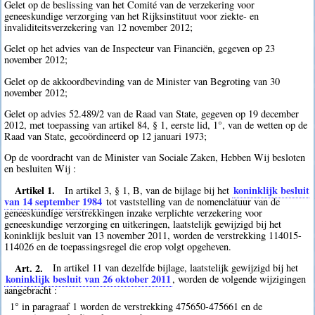
Gelet op de beslissing van het Comité van de verzekering voor
geneeskundige verzorging van het Rijksinstituut voor ziekte- en
invaliditeitsverzekering van 12 november 2012;
Gelet op het advies van de Inspecteur van Financiën, gegeven op 23
november 2012;
Gelet op de akkoordbevinding van de Minister van Begroting van 30
november 2012;
Gelet op advies 52.489/2 van de Raad van State, gegeven op 19 december
2012, met toepassing van artikel 84, § 1, eerste lid, 1°, van de wetten op de
Raad van State, gecoördineerd op 12 januari 1973;
Op de voordracht van de Minister van Sociale Zaken, Hebben Wij besloten
en besluiten Wij :
Artikel 1.
koninklijk besluit
In artikel 3, § 1, B, van de bijlage bij het
van 14 september 1984
tot vaststelling van de nomenclatuur van de
geneeskundige verstrekkingen inzake verplichte verzekering voor
geneeskundige verzorging en uitkeringen, laatstelijk gewijzigd bij het
koninklijk besluit van 13 november 2011, worden de verstrekking 114015-
114026 en de toepassingsregel die erop volgt opgeheven.
Art. 2.
In artikel 11 van dezelfde bijlage, laatstelijk gewijzigd bij het
koninklijk besluit van 26 oktober 2011
, worden de volgende wijzigingen
aangebracht :
1° in paragraaf 1 worden de verstrekking 475650-475661 en de