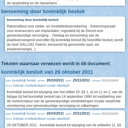
de rijopleiding en de rijexamens
benoeming door koninklijk besluit
benoeming door koninklijk besluit
Rijksinstituut voor ziekte- en invaliditeitsverzekering. - Erkenningsraad
voor leveranciers van implantaten, ingesteld bij de Dienst voor
geneeskundige verzorging. - Ontslag en benoeming van de
plaatsvervangend voorzitter Bij koninklijk besluit Bij hetzelfde besluit, wordt
de heer GALLOO, Patrick, benoemd bij genoemde raad, als
plaatsvervange(...)
Teksten waarnaar verwezen wordt in dit document:
koninklijk besluit van 26 oktober 2011
koninklijk besluit
26/10/2011
25/11/2011
2011022403
type
prom.
pub.
numac
federale overheidsdienst sociale zekerheid
bron
Koninklijk besluit tot wijziging van het artikel 20, §§ 1, a) en c), en 2, van de
bijlage bij het koninklijk besluit van 14 september 1984 tot vaststelling van
de nomenclatuur van de geneeskundige verstrekkingen inzake verplichte
verzekering voor geneeskundige verzorging en uitkeringen
koninklijk besluit
26/10/2011
25/11/2011
2011022404
type
prom.
pub.
numac
federale overheidsdienst sociale zekerheid
bron
26 OKTOBER 2011 - Koninklijk besluit tot wijziging van de artikelen 11, §§