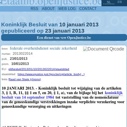
^
-
NL
FR
RSS
ABOUT
WEB LOG
CONTACT
Koninklijk Besluit van
10
januari
2013
gepubliceerd op
23
januari
2013
Een dienst van vzw OpenJustice.be
federale overheidsdienst sociale zekerheid
bron
2013022014
numac
23/01/2013
pub.
10/01/2013
prom.
ELI
eli/besluit/2013/01/10/2013022014/staatsblad
staatsblad
https://www.ejustice.just.fgov.be/cgi/article_body(...)
links
Raad van State (chrono)
10 JANUARI 2013. - Koninklijk besluit tot wijziging van de artikelen
3, § 1, B, 11, §§ 1 en 5, en 20, § 1, a), van de bijlage bij het
koninklijk
besluit van 14 september 1984
tot vaststelling van de nomenclatuur
van de geneeskundige verstrekkingen inzake verplichte verzekering voor
geneeskundige verzorging en uitkeringen