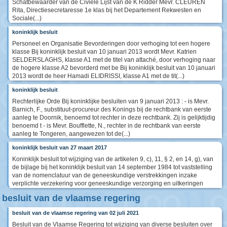
Schatbewaarder van de Civiele Lijst van de K Ridder Mevr. CLEUREN
Rita, Directiesecretaresse 1e klas bij het Departement Rekwesten en
Sociale(...)
koninklijk besluit
Personeel en Organisatie Bevorderingen door verhoging tot een hogere
klasse Bij koninklijk besluit van 10 januari 2013 wordt Mevr. Katrien
SELDERSLAGHS, klasse A1 met de titel van attaché, door verhoging naar
de hogere klasse A2 bevorderd met be Bij koninklijk besluit van 10 januari
2013 wordt de heer Hamadi ELIDRISSI, klasse A1 met de tit(...)
koninklijk besluit
Rechterlijke Orde Bij koninklijke besluiten van 9 januari 2013 : - is Mevr.
Barnich, F., substituut-procureur des Konings bij de rechtbank van eerste
aanleg te Doornik, benoemd tot rechter in deze rechtbank. Zij is gelijktijdig
benoemd t - is Mevr. Boufflette, N., rechter in de rechtbank van eerste
aanleg te Tongeren, aangewezen tot de(...)
koninklijk besluit van 27 maart 2017
Koninklijk besluit tot wijziging van de artikelen 9, c), 11, § 2, en 14, g), van
de bijlage bij het koninklijk besluit van 14 september 1984 tot vaststelling
van de nomenclatuur van de geneeskundige verstrekkingen inzake
verplichte verzekering voor geneeskundige verzorging en uitkeringen
besluit van de vlaamse regering
besluit van de vlaamse regering van 02 juli 2021
Besluit van de Vlaamse Regering tot wijziging van diverse besluiten over