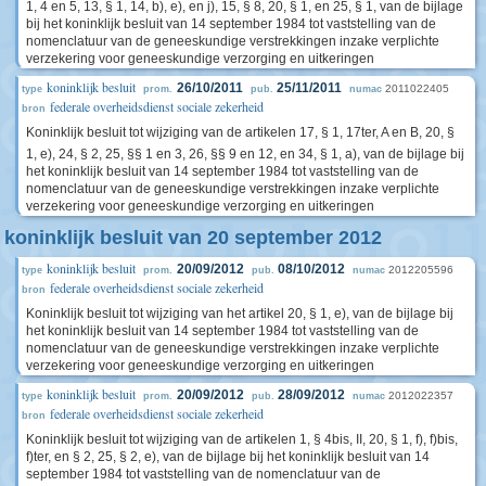
1, 4 en 5, 13, § 1, 14, b), e), en j), 15, § 8, 20, § 1, en 25, § 1, van de bijlage
bij het koninklijk besluit van 14 september 1984 tot vaststelling van de
nomenclatuur van de geneeskundige verstrekkingen inzake verplichte
verzekering voor geneeskundige verzorging en uitkeringen
koninklijk besluit
26/10/2011
25/11/2011
2011022405
type
prom.
pub.
numac
federale overheidsdienst sociale zekerheid
bron
Koninklijk besluit tot wijziging van de artikelen 17, § 1, 17ter, A en B, 20, §
1, e), 24, § 2, 25, §§ 1
en 3, 26, §§ 9 en 12, en 34, § 1, a), van de bijlage bij
het koninklijk besluit van 14 september 1984 tot vaststelling van de
nomenclatuur van de geneeskundige verstrekkingen inzake verplichte
verzekering voor geneeskundige verzorging en uitkeringen
koninklijk besluit van 20 september 2012
koninklijk besluit
20/09/2012
08/10/2012
2012205596
type
prom.
pub.
numac
federale overheidsdienst sociale zekerheid
bron
Koninklijk besluit tot wijziging van het artikel 20, § 1, e), van de bijlage bij
het koninklijk besluit van 14 september 1984 tot vaststelling van de
nomenclatuur van de geneeskundige verstrekkingen inzake verplichte
verzekering voor geneeskundige verzorging en uitkeringen
koninklijk besluit
20/09/2012
28/09/2012
2012022357
type
prom.
pub.
numac
federale overheidsdienst sociale zekerheid
bron
Koninklijk besluit tot wijziging van de artikelen 1, § 4bis, II, 20, § 1, f), f)bis,
f)ter, en § 2, 25, § 2, e), van de bijlage bij het koninklijk besluit van 14
september 1984 tot vaststelling van de nomenclatuur van de