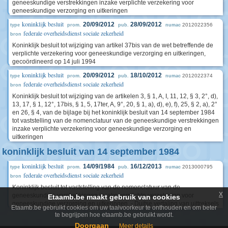
geneeskundige verstrekkingen inzake verplichte verzekering voor
geneeskundige verzorging en uitkeringen
koninklijk besluit
20/09/2012
28/09/2012
2012022356
type
prom.
pub.
numac
federale overheidsdienst sociale zekerheid
bron
Koninklijk besluit tot wijziging van artikel 37bis van de wet betreffende de
verplichte verzekering voor geneeskundige verzorging en uitkeringen,
gecoördineerd op 14 juli 1994
koninklijk besluit
20/09/2012
18/10/2012
2012022374
type
prom.
pub.
numac
federale overheidsdienst sociale zekerheid
bron
Koninklijk besluit tot wijziging van de artikelen 3, § 1, A, I, 11, 12, § 3, 2°, d),
13, 17, § 1, 12°, 17bis, § 1, 5, 17ter, A, 9°, 20, § 1, a), d), e), f), 25, § 2, a), 2°
en 26, § 4, van de bijlage bij het koninklijk besluit van 14 september 1984
tot vaststelling van de nomenclatuur van de geneeskundige verstrekkingen
inzake verplichte verzekering voor geneeskundige verzorging en
uitkeringen
koninklijk besluit van 14 september 1984
koninklijk besluit
14/09/1984
16/12/2013
2013000795
type
prom.
pub.
numac
federale overheidsdienst sociale zekerheid
bron
Koninklijk besluit tot vaststelling van de nomenclatuur van de
x
geneeskundige verstrekkingen inzake verplichte verzekering voor
Etaamb.be maakt gebruik van cookies
geneeskundige verzorging en uitkeringen. - Duitse vertaling van uittreksels
Etaamb.be gebruikt cookies om uw taalvoorkeur te onthouden en om beter
te begrijpen hoe etaamb.be gebruikt wordt.
Doorgaan
Meer details