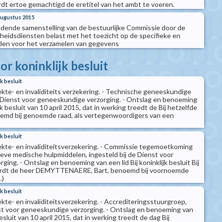
t ertoe gemachtigd de eretitel van het ambt te voeren.
 augustus 2015
oudende samenstelling van de bestuurlijke Commissie door de
igheidsdiensten belast met het toezicht op de specifieke en
oden voor het verzamelen van gegevens
r koninklijk besluit
k besluit
iekte- en invaliditeits verzekering. - Technische geneeskundige
de Dienst voor geneeskundige verzorging. - Ontslag en benoeming
jk besluit van 10 april 2015, dat in werking treedt de Bij hetzelfde
oemd bij genoemde raad, als vertegenwoordigers van een
k besluit
iekte- en invaliditeitsverzekering. - Commissie tegemoetkoming
ieve medische hulpmiddelen, ingesteld bij de Dienst voor
ing. - Ontslag en benoeming van een lid Bij koninklijk besluit Bij
wordt de heer DEMYTTENAERE, Bart, benoemd bij voornoemde
.)
k besluit
iekte- en invaliditeitsverzekering. - Accrediteringsstuurgroep,
nst voor geneeskundige verzorging. - Ontslag en benoeming van
 besluit van 10 april 2015, dat in werking treedt de dag Bij