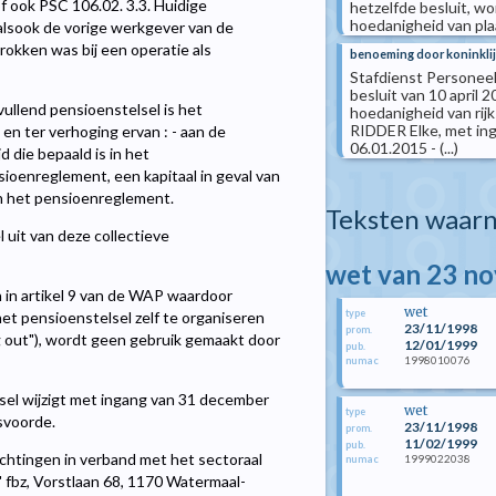
f ook PSC 106.02. 3.3. Huidige
hetzelfde besluit, 
hoedanigheid van plaat
lsook de vorige werkgever van de
okken was bij een operatie als
benoeming door koninklij
Stafdienst Personeel
besluit van 10 april
vullend pensioenstelsel is het
hoedanigheid van rijk
RIDDER Elke, met in
en ter verhoging ervan : - aan de
06.01.2015 - (...)
jd die bepaald is in het
ioenreglement, een kapitaal in geval van
 in het pensioenreglement.
Teksten waarn
uit van deze collectieve
wet van 23 n
n in artikel 9 van de WAP waardoor
wet
type
t pensioenstelsel zelf te organiseren
23/11/1998
prom.
g out"), wordt geen gebruik gemaakt door
12/01/1999
pub.
1998010076
numac
lsel wijzigt met ingang van 31 december
wet
type
svoorde.
23/11/1998
prom.
11/02/1999
pub.
chtingen in verband met het sectoraal
1999022038
numac
" fbz, Vorstlaan 68, 1170 Watermaal-