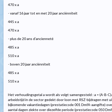
470 x a
- vanaf 16 jaar tot en met 20 jaar anciënniteit
445 x a
470 x a
- plus de 20 ans d'ancienneté
485 x a
510 x a
- boven 20 jaar anciënniteit
485 x a
510 x a
Het verhoudingsgetal a wordt als volgt samengesteld : a = (A-B-C)/
arbeidstijd in de sector gedekt door loon met RSZ-bijdragen met u
bijkomende vakantiedagen (prestatiecode 001 DmfA-aangifte) over e
aantal dagen ziekte over diezelfde periode (prestatiecode 050 Dmf