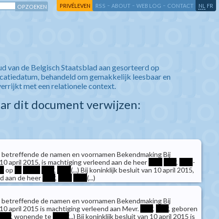
-
-
-
-
PRIVÉLEVEN
RSS
ABOUT
WEB LOG
CONTACT
NL
FR
ud van de Belgisch Staatsblad aan gesorteerd op
icatiedatum, behandeld om gemakkelijk leesbaar en
verrijkt met een relationele context.
aar dit document verwijzen:
 betreffende de namen en voornamen Bekendmaking Bij
n 10 april 2015, is machtiging verleend aan de heer
****
****
,
****
-
**
op
**
*****
****
,
****
(...) Bij koninklijk besluit van 10 april 2015,
nd aan de heer
****
,
****
****
(...)
 betreffende de namen en voornamen Bekendmaking Bij
n 10 april 2015 is machtiging verleend aan Mevr.
****
,
****
, geboren
****
, wonende te
*****
...) Bij koninklijk besluit van 10 april 2015 is