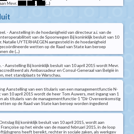
 aan Mevr.
****
****
,
****
(...)
luit
el. - Aanstelling in de hoedanigheid van directeur a.i. van de
Interoperabiliteit van de Spoorwegen Bij koninklijk besluit van 10
vr. Natalie UYTERHAEGEN aangesteld in de hoedanigheid
ecoördineerde wetten op de Raad van State kan beroep
en de (...)
 - Aanstelling Bij koninklijk besluit van 10 april 2015 wordt Mevr.
crediteerd als Ambassadeur en Consul-Generaal van België in
n, met standplaats te Warschau.
ling Aanstelling van een titularis van een managementfunctie N-
luit van 10 april 2015 wordt de heer Tom Auwers, met ingang van 1
n als titularis van de managementfunctie-1 "Dir Overeenkomstig
etten op de Raad van State kan beroep worden ingediend
ntslag Bij koninklijk besluit van 10 april 2015, wordt aan
ançoise op het einde van de maand februari 2015, in de loop
eftijdsgrens heeft bereikt, rechter in sociale zaken, als werkgev