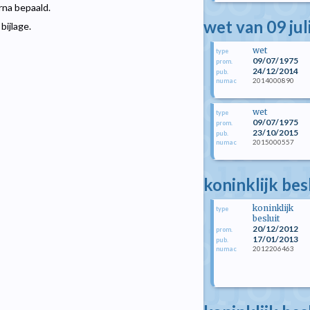
rna bepaald.
wet van 09 jul
bijlage.
wet
type
09/07/1975
prom.
24/12/2014
pub.
2014000890
numac
wet
type
09/07/1975
prom.
23/10/2015
pub.
2015000557
numac
koninklijk be
koninklijk
type
besluit
20/12/2012
prom.
17/01/2013
pub.
2012206463
numac