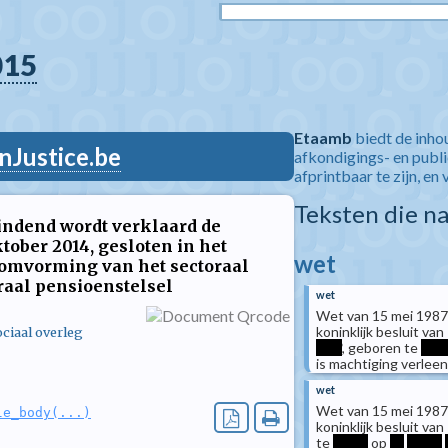
015
Etaamb
biedt de inho
nJustice.be
afkondigings- en publ
afprintbaar te zijn, en 
Teksten die n
indend wordt verklaard de
ober 2014, gesloten in het
wet
t omvorming van het sectoraal
raal pensioenstelsel
wet
Wet van 15 mei 1987
koninklijk besluit va
ciaal overleg
****
, geboren te
***
is machtiging verlee
wet
Wet van 15 mei 1987
le_body(...)
koninklijk besluit va
te
*****
op
**
*****