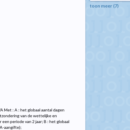
toon meer (7)
A Met : A : het globaal aantal dagen
itzondering van de wettelijke en
en periode van 2 jaar; B : het globaal
A-aangifte);