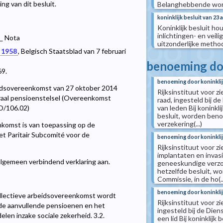
ng van dit besluit.
Belanghebbende word
koninklijk besluit van 23
Koninklijk besluit h
inlichtingen- en veil
__ Nota
uitzonderlijke meth
 1958
, Belgisch Staatsblad van 7 februari
benoeming doo
69.
benoeming door koninklij
beidsovereenkomst van 27 oktober 2014
Rijksinstituut voor z
oraal pensioenstelsel (Overeenkomst
raad, ingesteld bij 
van leden Bij koninkli
O/106.02)
besluit, worden ben
verzekering(...)
komst is van toepassing op de
t Paritair Subcomité voor de
benoeming door koninklij
Rijksinstituut voor z
implantaten en invas
algemeen verbindend verklaring aan.
geneeskundige verzorg
hetzelfde besluit, 
Commissie, in de ho(..
benoeming door koninklij
ollectieve arbeidsovereenkomst wordt
Rijksinstituut voor z
de aanvullende pensioenen en het
ingesteld bij de Die
len inzake sociale zekerheid. 3.2.
een lid Bij koninklijk