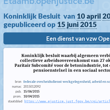
Etaamb.openjustice.be
Koninklijk Besluit  van 
10
april
2
gepubliceerd op 
15
juni
2015
Een dienst van vzw Ope
Koninklijk besluit waarbij algemeen verb
collectieve arbeidsovereenkomst van 27 okt
Paritair Subcomité voor de betonindustrie, to
pensioenstelsel in een sociaal secto
bron
federale overheidsdienst werkgelegenheid, arbeid en so
numac
2015012092
pub.
15/06/2015
prom.
10/04/2015
staatsblad
https://www.ejustice.just.fgov.be/cgi/artic