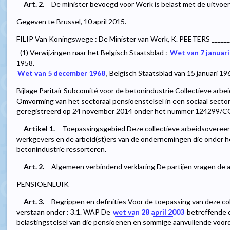
Art. 2.
De minister bevoegd voor Werk is belast met de uitvoeri
Gegeven te Brussel, 10 april 2015.
FILIP Van Koningswege : De Minister van Werk, K. PEETERS _____
(1) Verwijzingen naar het Belgisch Staatsblad :
Wet van 7 januari
1958.
Wet van 5 december 1968
, Belgisch Staatsblad van 15 januari 19
Bijlage Paritair Subcomité voor de betonindustrie Collectieve ar
Omvorming van het sectoraal pensioenstelsel in een sociaal sect
geregistreerd op 24 november 2014 onder het nummer 124299/C
Artikel 1.
Toepassingsgebied Deze collectieve arbeidsovereen
werkgevers en de arbeid(st)ers van de ondernemingen die onder he
betonindustrie ressorteren.
Art. 2.
Algemeen verbindend verklaring De partijen vragen de 
PENSIOENLUIK
Art. 3.
Begrippen en definities Voor de toepassing van deze c
verstaan onder : 3.1. WAP De
wet van 28 april 2003
betreffende 
belastingstelsel van die pensioenen en sommige aanvullende voorde