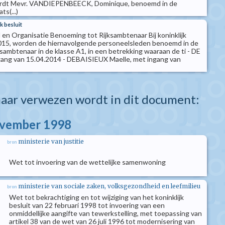
wordt Mevr. VANDIEPENBEECK, Dominique, benoemd in de
s(...)
k besluit
 en Organisatie Benoeming tot Rijksambtenaar Bij koninklijk
 2015, worden de hiernavolgende personeelsleden benoemd in de
sambtenaar in de klasse A1, in een betrekking waaraan de ti - DE
gang van 15.04.2014 - DEBAISIEUX Maelle, met ingang van
aar verwezen wordt in dit document:
ovember 1998
ministerie van justitie
bron
Wet tot invoering van de wettelijke samenwoning
ministerie van sociale zaken, volksgezondheid en leefmilieu
bron
Wet tot bekrachtiging en tot wijziging van het koninklijk
besluit van 22 februari 1998 tot invoering van een
onmiddellijke aangifte van tewerkstelling, met toepassing van
artikel 38 van de wet van 26 juli 1996 tot modernisering van