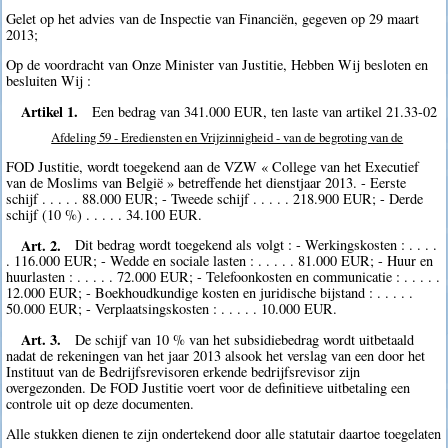
Gelet op het advies van de Inspectie van Financiën, gegeven op 29 maart
2013;
Op de voordracht van Onze Minister van Justitie, Hebben Wij besloten en
besluiten Wij :
Artikel 1.
Een bedrag van 341.000 EUR, ten laste van artikel 21.33-02
Afdeling 59 - Erediensten en Vrijzinnigheid - van de begroting van de
FOD Justitie, wordt toegekend aan de VZW « College van het Executief
van de Moslims van België » betreffende het dienstjaar 2013. - Eerste
schijf . . . . . 88.000 EUR; - Tweede schijf . . . . . 218.900 EUR; - Derde
schijf (10 %) . . . . . 34.100 EUR.
Art. 2.
Dit bedrag wordt toegekend als volgt : - Werkingskosten : . . . .
. 116.000 EUR; - Wedde en sociale lasten : . . . . . 81.000 EUR; - Huur en
huurlasten : . . . . . 72.000 EUR; - Telefoonkosten en communicatie : . . . . .
12.000 EUR; - Boekhoudkundige kosten en juridische bijstand : . . . . .
50.000 EUR; - Verplaatsingskosten : . . . . . 10.000 EUR.
Art. 3.
De schijf van 10 % van het subsidiebedrag wordt uitbetaald
nadat de rekeningen van het jaar 2013 alsook het verslag van een door het
Instituut van de Bedrijfsrevisoren erkende bedrijfsrevisor zijn
overgezonden. De FOD Justitie voert voor de definitieve uitbetaling een
controle uit op deze documenten.
Alle stukken dienen te zijn ondertekend door alle statutair daartoe toegelaten