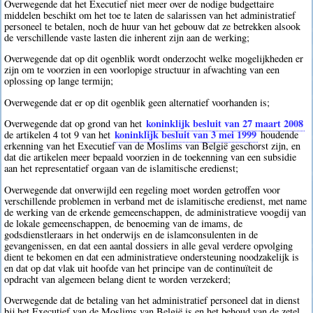
Overwegende dat het Executief niet meer over de nodige budgettaire
middelen beschikt om het toe te laten de salarissen van het administratief
personeel te betalen, noch de huur van het gebouw dat ze betrekken alsook
de verschillende vaste lasten die inherent zijn aan de werking;
Overwegende dat op dit ogenblik wordt onderzocht welke mogelijkheden er
zijn om te voorzien in een voorlopige structuur in afwachting van een
oplossing op lange termijn;
Overwegende dat er op dit ogenblik geen alternatief voorhanden is;
koninklijk besluit van 27 maart 2008
Overwegende dat op grond van het
koninklijk besluit van 3 mei 1999
de artikelen 4 tot 9 van het
houdende
erkenning van het Executief van de Moslims van België geschorst zijn, en
dat die artikelen meer bepaald voorzien in de toekenning van een subsidie
aan het representatief orgaan van de islamitische eredienst;
Overwegende dat onverwijld een regeling moet worden getroffen voor
verschillende problemen in verband met de islamitische eredienst, met name
de werking van de erkende gemeenschappen, de administratieve voogdij van
de lokale gemeenschappen, de benoeming van de imams, de
godsdienstleraars in het onderwijs en de islamconsulenten in de
gevangenissen, en dat een aantal dossiers in alle geval verdere opvolging
dient te bekomen en dat een administratieve ondersteuning noodzakelijk is
en dat op dat vlak uit hoofde van het principe van de continuïteit de
opdracht van algemeen belang dient te worden verzekerd;
Overwegende dat de betaling van het administratief personeel dat in dienst
bij het Executief van de Moslims van België is en het behoud van de zetel