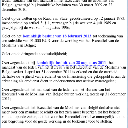
leden, titularis van een mandaat in het Executief van de Moslims van
België, gewijzigd bij koninklijke besluiten van 30 maart 2009 en 22
december 2010;
Gelet op de wetten op de Raad van State, gecoördineerd op 12 januari 1973,
inzonderheid op artikel 3, § 1, vervangen bij de wet van 4 juli 1989 en
gewijzigd bij de wet van 4 augustus 1996;
koninklijk besluit van 18 februari 2013
Gelet op het
tot toekenning van
een subsidie van 91.000 EUR voor de werking van het Executief van de
Moslims van België;
Gelet op de dringende noodzakelijkheid;
koninklijk besluit van 28 augustus 2011
Overwegende dat bij
, het
mandaat van de leden van het Bureau van het Executief van de Moslims van
België sedert 1 april tot 31 december 2011 is erkend en dat de overheid
derhalve de vrijheid van eredienst en de financiering die gekoppeld is aan de
erkenning als eredienst dient te ondersteunen met actieve maatregelen;
Overwegende dat het mandaat van de leden van het Bureau van het
Executief van de Moslims van België buiten werking treedt op 31 december
2011;
Overwegende dat het Executief van de Moslims van België derhalve niet
meer over een mandaat beschikt en het zich moet beperken tot het beheer
van de lopende zaken, dat het voor het Executief derhalve onmogelijk is om
een begroting voor de goede werking in de toekomst voor te stellen;