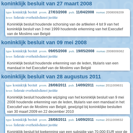
koninklijk besluit van 27 maart 2008
koninklijk besluit
27/03/2008
11/04/2008
2008009209
type
prom.
pub.
numac
federale overheidsdienst justitie
bron
Koninklijk besluit houdende schorsing van de artikelen 4 tot 9 van het
koninklijk besluit van 3 mei 1999 houdende erkenning van het Executief
van de Moslims van België
koninklijk besluit van 09 mei 2008
koninklijk besluit
09/05/2008
19/05/2008
2008009362
type
prom.
pub.
numac
federale overheidsdienst justitie
bron
Koninklijk besluit houdende erkenning van de leden, titularis van een
mandaat in het Executief van de Moslims van België
koninklijk besluit van 28 augustus 2011
koninklijk besluit
28/08/2011
14/09/2011
2011009631
type
prom.
pub.
numac
federale overheidsdienst justitie
bron
Koninklijk besluit houdende wijziging van het koninklijk besluit van 9 mei
2008 houdende erkenning van de leden, titularis van een mandaat in het
Executief van de Moslims van België, gewijzigd bij koninklijke besluiten
van 30 maart 2009 en 22 december 2010
koninklijk besluit
28/08/2011
14/09/2011
2011009632
type
prom.
pub.
numac
federale overheidsdienst justitie
bron
Koninklijk besluit tot toekenning van een subsidie van 70.000 EUR voor de