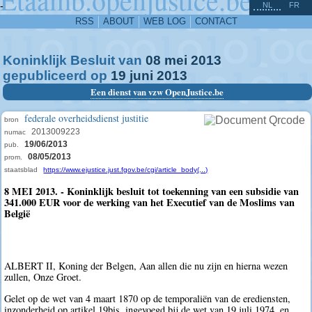
^
-
NL
FR
RSS
ABOUT
WEB LOG
CONTACT
Koninklijk Besluit van
08
mei
2013
gepubliceerd op
19
juni
2013
Een dienst van vzw OpenJustice.be
federale overheidsdienst justitie
bron
2013009223
numac
19/06/2013
pub.
08/05/2013
prom.
staatsblad
https://www.ejustice.just.fgov.be/cgi/article_body(...)
8 MEI 2013. - Koninklijk besluit tot toekenning van een subsidie van
341.000 EUR voor de werking van het Executief van de Moslims van
België
ALBERT II, Koning der Belgen, Aan allen die nu zijn en hierna wezen
zullen, Onze Groet.
Gelet op de wet van 4 maart 1870 op de temporaliën van de erediensten,
inzonderheid op artikel 19bis, ingevoegd bij de wet van 19 juli 1974, en