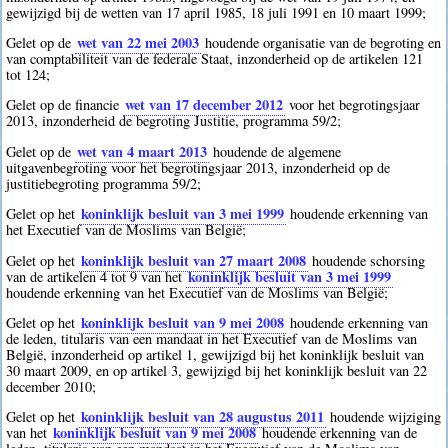
gewijzigd bij de wetten van 17 april 1985, 18 juli 1991 en 10 maart 1999;
wet van 22 mei 2003
Gelet op de
houdende organisatie van de begroting en
van comptabiliteit van de federale Staat, inzonderheid op de artikelen 121
tot 124;
wet van 17 december 2012
Gelet op de financie
voor het begrotingsjaar
2013, inzonderheid de begroting Justitie, programma 59/2;
wet van 4 maart 2013
Gelet op de
houdende de algemene
uitgavenbegroting voor het begrotingsjaar 2013, inzonderheid op de
justitiebegroting programma 59/2;
koninklijk besluit van 3 mei 1999
Gelet op het
houdende erkenning van
het Executief van de Moslims van België;
koninklijk besluit van 27 maart 2008
Gelet op het
houdende schorsing
koninklijk besluit van 3 mei 1999
van de artikelen 4 tot 9 van het
houdende erkenning van het Executief van de Moslims van België;
koninklijk besluit van 9 mei 2008
Gelet op het
houdende erkenning van
de leden, titularis van een mandaat in het Executief van de Moslims van
België, inzonderheid op artikel 1, gewijzigd bij het koninklijk besluit van
30 maart 2009, en op artikel 3, gewijzigd bij het koninklijk besluit van 22
december 2010;
koninklijk besluit van 28 augustus 2011
Gelet op het
houdende wijziging
koninklijk besluit van 9 mei 2008
van het
houdende erkenning van de