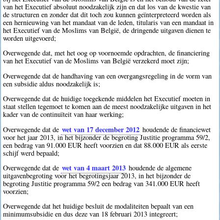
van het Executief absoluut noodzakelijk zijn en dat los van de kwestie van
de structuren en zonder dat dit toch zou kunnen geïnterpreteerd worden als
een hernieuwing van het mandaat van de leden, titularis van een mandaat in
het Executief van de Moslims van België, de dringende uitgaven dienen te
worden uitgevoerd;
Overwegende dat, met het oog op voornoemde opdrachten, de financiering
van het Executief van de Moslims van België verzekerd moet zijn;
Overwegende dat de handhaving van een overgangsregeling in de vorm van
een subsidie aldus noodzakelijk is;
Overwegende dat de huidige toegekende middelen het Executief moeten in
staat stellen tegemoet te komen aan de meest noodzakelijke uitgaven in het
kader van de continuïteit van haar werking;
wet van 17 december 2012
Overwegende dat de
houdende de financiewet
voor het jaar 2013, in het bijzonder de begroting Justitie programma 59/2,
een bedrag van 91.000 EUR heeft voorzien en dat 88.000 EUR als eerste
schijf werd bepaald;
wet van 4 maart 2013
Overwegende dat de
houdende de algemene
uitgavenbegroting voor het begrotingsjaar 2013, in het bijzonder de
begroting Justitie programma 59/2 een bedrag van 341.000 EUR heeft
voorzien;
Overwegende dat het huidige besluit de modaliteiten bepaalt van een
minimumsubsidie en dus deze van 18 februari 2013 integreert;