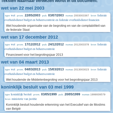
Teksten waarnaar verwezen wordt in dit document:
wet van 22 mei 2003
wet
federale
22/05/2003
03/07/2003
2003003367
type
prom.
pub.
numac
bron
overheidsdienst budget en beheerscontrole en federale overheidsdienst financien
Wet houdende organisatie van de begroting en van de comptabiliteit van
de federale Staat
wet van 17 december 2012
wet
federale
17/12/2012
24/12/2012
2012003378
type
prom.
pub.
numac
bron
overheidsdienst budget en beheerscontrole
Financiewet voor het begrotingsjaar 2013
wet van 04 maart 2013
wet
federale
04/03/2013
15/03/2013
2013003023
type
prom.
pub.
numac
bron
overheidsdienst budget en beheerscontrole
Wet houdende de Middelenbegroting voor het begrotingsjaar 2013
koninklijk besluit van 03 mei 1999
koninklijk besluit
03/05/1999
20/05/1999
1999009579
type
prom.
pub.
numac
ministerie van justitie
bron
Koninklijk besluit houdende erkenning van het Executief van de Moslims
van België