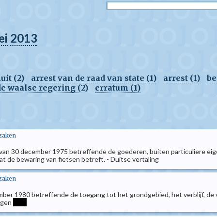
ei
2013
uit (2)
arrest van de raad van state (1)
arrest (1)
be
de waalse regering (2)
erratum (1)
 zaken
et van 30 december 1975 betreffende de goederen, buiten particuliere
at de bewaring van fietsen betreft. - Duitse vertaling
 zaken
mber 1980 betreffende de toegang tot het grondgebied, het verblijf, de
ngen
****