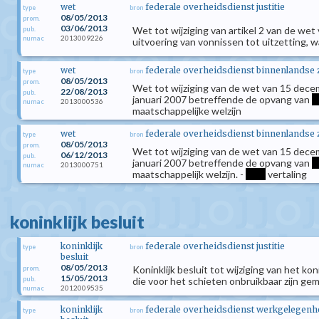
wet
federale overheidsdienst justitie
type
bron
08/05/2013
prom.
03/06/2013
Wet tot wijziging van artikel 2 van de w
pub.
2013009226
numac
uitvoering van vonnissen tot uitzetting, 
wet
federale overheidsdienst binnenlandse
type
bron
08/05/2013
prom.
Wet tot wijziging van de wet van 15 decem
22/08/2013
pub.
januari 2007 betreffende de opvang van
*
2013000536
numac
maatschappelijke welzijn
wet
federale overheidsdienst binnenlandse
type
bron
08/05/2013
prom.
Wet tot wijziging van de wet van 15 decem
06/12/2013
pub.
januari 2007 betreffende de opvang van
*
2013000751
numac
maatschappelijk welzijn. -
****
vertaling
koninklijk besluit
koninklijk
federale overheidsdienst justitie
type
bron
besluit
08/05/2013
Koninklijk besluit tot wijziging van het 
prom.
15/05/2013
pub.
die voor het schieten onbruikbaar zijn ge
2012009535
numac
koninklijk
federale overheidsdienst werkgelegenhei
type
bron