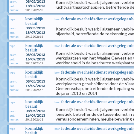
08/05/2013
Koninklijk besluit waarbij algemeen verbi
prom.
18/07/2013
pub.
luchtvaartmaatschappijen, betreffende d
2013202660
numac
koninklijk
federale overheidsdienst werkgelegenhei
type
bron
besluit
08/05/2013
Koninklijk besluit waarbij algemeen verb
prom.
18/07/2013
pub.
nijverheid, betreffende de toekenning van
2013202668
numac
koninklijk
federale overheidsdienst werkgelegenhei
type
bron
besluit
Koninklijk besluit waarbij algemeen verbi
08/05/2013
prom.
werkplaatsen van het Waalse Gewest en va
16/09/2013
pub.
werkloosheid in de beschutte werkplaats
2013202662
numac
koninklijk
federale overheidsdienst werkgelegenhei
type
bron
besluit
Koninklijk besluit waarbij algemeen verbi
08/05/2013
prom.
werkplaatsen gesubsidieerd door de Vla
16/09/2013
pub.
Gemeenschap, betreffende de bepaling van
2013202664
numac
de jaren 2013 en 2014
koninklijk
federale overheidsdienst werkgelegenhei
type
bron
besluit
Koninklijk besluit waarbij algemeen verbi
08/05/2013
prom.
logistiek, betreffende de tussenkomst in 
16/09/2013
pub.
verhuisondernemingen, meubelbewaring e
2013202661
numac
koninklijk
federale overheidsdienst werkgelegenhei
type
bron
besluit