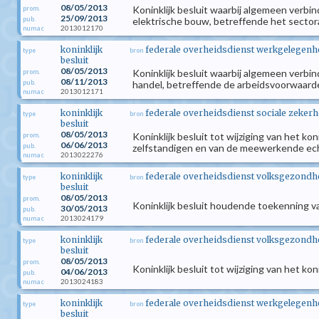
08/05/2013
Koninklijk besluit waarbij algemeen verbi
prom.
25/09/2013
pub.
elektrische bouw, betreffende het sector
2013012170
numac
koninklijk
federale overheidsdienst werkgelegenhei
type
bron
besluit
08/05/2013
Koninklijk besluit waarbij algemeen verbin
prom.
08/11/2013
pub.
handel, betreffende de arbeidsvoorwaard
2013012171
numac
koninklijk
federale overheidsdienst sociale zekerh
type
bron
besluit
08/05/2013
Koninklijk besluit tot wijziging van het k
prom.
06/06/2013
pub.
zelfstandigen en van de meewerkende e
2013022276
numac
koninklijk
federale overheidsdienst volksgezondhei
type
bron
besluit
08/05/2013
prom.
Koninklijk besluit houdende toekenning v
30/05/2013
pub.
2013024179
numac
koninklijk
federale overheidsdienst volksgezondhei
type
bron
besluit
08/05/2013
prom.
Koninklijk besluit tot wijziging van het ko
04/06/2013
pub.
2013024183
numac
koninklijk
federale overheidsdienst werkgelegenhei
type
bron
besluit