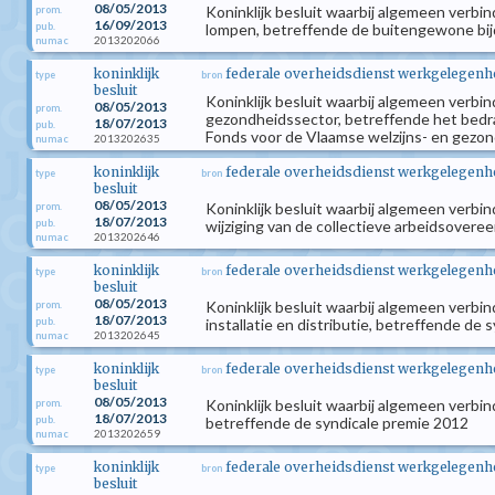
08/05/2013
Koninklijk besluit waarbij algemeen verbi
prom.
16/09/2013
pub.
lompen, betreffende de buitengewone bij
2013202066
numac
koninklijk
federale overheidsdienst werkgelegenhei
type
bron
besluit
Koninklijk besluit waarbij algemeen verbi
08/05/2013
prom.
gezondheidssector, betreffende het bedrag
18/07/2013
pub.
Fonds voor de Vlaamse welzijns- en gezo
2013202635
numac
koninklijk
federale overheidsdienst werkgelegenhei
type
bron
besluit
08/05/2013
Koninklijk besluit waarbij algemeen verbin
prom.
18/07/2013
pub.
wijziging van de collectieve arbeidsover
2013202646
numac
koninklijk
federale overheidsdienst werkgelegenhei
type
bron
besluit
08/05/2013
Koninklijk besluit waarbij algemeen verbi
prom.
18/07/2013
pub.
installatie en distributie, betreffende de
2013202645
numac
koninklijk
federale overheidsdienst werkgelegenhei
type
bron
besluit
08/05/2013
Koninklijk besluit waarbij algemeen verb
prom.
18/07/2013
pub.
betreffende de syndicale premie 2012
2013202659
numac
koninklijk
federale overheidsdienst werkgelegenhei
type
bron
besluit