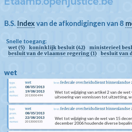
Etaamb.openjustice.be
B.S.
Index
van de afkondigingen van 8
m
Snelle toegang:
wet (5)
koninklijk besluit (42)
ministerieel besl
besluit van de vlaamse regering (1)
besluit van 
wet
wet
federale overheidsdienst binnenlandse
type
bron
08/05/2013
prom.
19/08/2013
Wet tot wijziging van artikel 2 van de w
pub.
2013000494
numac
uitvoering van vonnissen tot uitzetting, w
wet
federale overheidsdienst binnenlandse
type
bron
08/05/2013
prom.
22/08/2013
Wet tot wijziging van de wet van 15 dece
pub.
2013000535
numac
december 2006 houdende diverse bepali