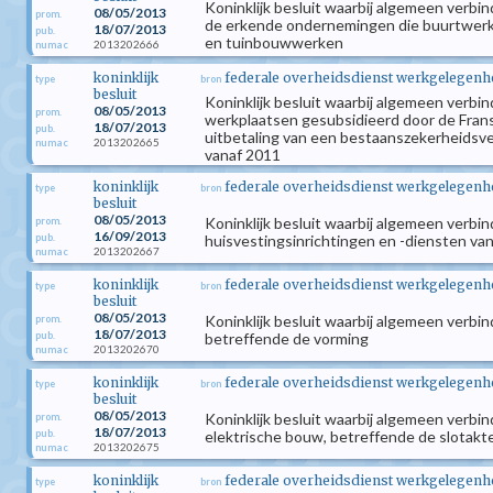
Koninklijk besluit waarbij algemeen verbi
08/05/2013
prom.
de erkende ondernemingen die buurtwerke
18/07/2013
pub.
en tuinbouwwerken
2013202666
numac
koninklijk
federale overheidsdienst werkgelegenhei
type
bron
besluit
Koninklijk besluit waarbij algemeen verb
08/05/2013
prom.
werkplaatsen gesubsidieerd door de Fran
18/07/2013
pub.
uitbetaling van een bestaanszekerheidsv
2013202665
numac
vanaf 2011
koninklijk
federale overheidsdienst werkgelegenhei
type
bron
besluit
08/05/2013
Koninklijk besluit waarbij algemeen verbi
prom.
16/09/2013
pub.
huisvestingsinrichtingen en -diensten v
2013202667
numac
koninklijk
federale overheidsdienst werkgelegenhei
type
bron
besluit
08/05/2013
Koninklijk besluit waarbij algemeen verbi
prom.
18/07/2013
pub.
betreffende de vorming
2013202670
numac
koninklijk
federale overheidsdienst werkgelegenhei
type
bron
besluit
08/05/2013
Koninklijk besluit waarbij algemeen verbi
prom.
18/07/2013
pub.
elektrische bouw, betreffende de slotakt
2013202675
numac
koninklijk
federale overheidsdienst werkgelegenhei
type
bron