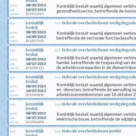
besluit
08/05/2013
Koninklijk besluit waarbij algemeen verbi
prom.
18/07/2013
pub.
gezondheidssector, betreffende de loonv
2012012001
numac
koninklijk
federale overheidsdienst werkgelegenhei
type
bron
besluit
08/05/2013
Koninklijk besluit waarbij algemeen verbin
prom.
16/09/2013
pub.
betreffende de sectorale functieclassifi
2012012152
numac
koninklijk
federale overheidsdienst werkgelegenhei
type
bron
besluit
Koninklijk besluit waarbij algemeen verbin
08/05/2013
prom.
handel, betreffende de toepassing van de
18/07/2013
pub.
de arbeidsvoorwaarden in de diamantnijve
2012200131
numac
koninklijk
federale overheidsdienst werkgelegenhei
type
bron
besluit
Koninklijk besluit waarbij algemeen verbi
08/05/2013
prom.
en -diensten, betreffende de aanvulling 
18/07/2013
pub.
arbeidsovereenkomsten van 16 oktober 2
2012200890
numac
koninklijk
federale overheidsdienst werkgelegenhei
type
bron
besluit
08/05/2013
Koninklijk besluit waarbij algemeen verbi
prom.
18/07/2013
pub.
elektrische bouw, betreffende de wijzigi
2012206008
numac
koninklijk
federale overheidsdienst justitie
type
bron
besluit