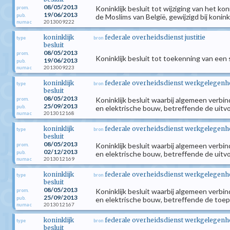
08/05/2013
Koninklijk besluit tot wijziging van het k
prom.
19/06/2013
pub.
de Moslims van België, gewijzigd bij kon
2013009222
numac
koninklijk
federale overheidsdienst justitie
type
bron
besluit
08/05/2013
prom.
Koninklijk besluit tot toekenning van een
19/06/2013
pub.
2013009223
numac
koninklijk
federale overheidsdienst werkgelegenhei
type
bron
besluit
08/05/2013
Koninklijk besluit waarbij algemeen verbi
prom.
25/09/2013
pub.
en elektrische bouw, betreffende de uitvoe
2013012168
numac
koninklijk
federale overheidsdienst werkgelegenhei
type
bron
besluit
08/05/2013
Koninklijk besluit waarbij algemeen verbi
prom.
02/12/2013
pub.
en elektrische bouw, betreffende de uitvoe
2013012169
numac
koninklijk
federale overheidsdienst werkgelegenhei
type
bron
besluit
08/05/2013
Koninklijk besluit waarbij algemeen verbi
prom.
25/09/2013
pub.
en elektrische bouw, betreffende de toe
2013012167
numac
koninklijk
federale overheidsdienst werkgelegenhei
type
bron
besluit