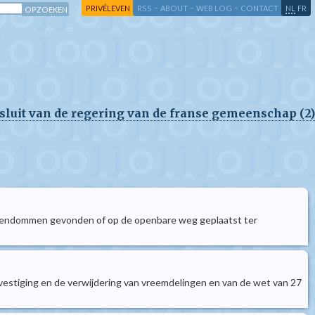
-
-
-
-
PRIVÉLEVEN
RSS
ABOUT
WEB LOG
CONTACT
NL
FR
sluit van de regering van de franse gemeenschap (2)
 eigendommen gevonden of op de openbare weg geplaatst ter
 vestiging en de verwijdering van vreemdelingen en van de wet van 27