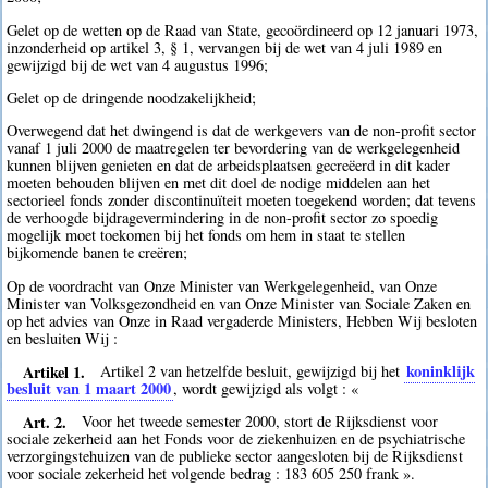
Gelet op de wetten op de Raad van State, gecoördineerd op 12 januari 1973,
inzonderheid op artikel 3, § 1, vervangen bij de wet van 4 juli 1989 en
gewijzigd bij de wet van 4 augustus 1996;
Gelet op de dringende noodzakelijkheid;
Overwegend dat het dwingend is dat de werkgevers van de non-profit sector
vanaf 1 juli 2000 de maatregelen ter bevordering van de werkgelegenheid
kunnen blijven genieten en dat de arbeidsplaatsen gecreëerd in dit kader
moeten behouden blijven en met dit doel de nodige middelen aan het
sectorieel fonds zonder discontinuïteit moeten toegekend worden; dat tevens
de verhoogde bijdragevermindering in de non-profit sector zo spoedig
mogelijk moet toekomen bij het fonds om hem in staat te stellen
bijkomende banen te creëren;
Op de voordracht van Onze Minister van Werkgelegenheid, van Onze
Minister van Volksgezondheid en van Onze Minister van Sociale Zaken en
op het advies van Onze in Raad vergaderde Ministers, Hebben Wij besloten
en besluiten Wij :
Artikel 1.
koninklijk
Artikel 2 van hetzelfde besluit, gewijzigd bij het
besluit van 1 maart 2000
, wordt gewijzigd als volgt : «
Art. 2.
Voor het tweede semester 2000, stort de Rijksdienst voor
sociale zekerheid aan het Fonds voor de ziekenhuizen en de psychiatrische
verzorgingstehuizen van de publieke sector aangesloten bij de Rijksdienst
voor sociale zekerheid het volgende bedrag : 183 605 250 frank ».