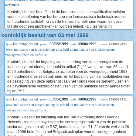
leefmilieu
Koninklijk besluit betreffende de beroepstitel en de kwalificatievereisten
voor de uitoefening van het beroep van farmaceutisch-technisch assistent
en houdende vaststelling van de lijst van handelingen waarmee deze
laatste door een apotheker kan worden belast. - Duitse vertaling
koninklijk besluit van 03 mei 1999
koninklijk besluit
03/05/1999
09/06/1999
1999012424
type
prom.
pub.
numac
ministerie van tewerkstelling en arbeid en ministerie van sociale zaken,
bron
volksgezondheid en leefmilieu
Koninklijk besluit tot bepaling van het bedrag van de opbrengst van de
forfaitaire vermindering, bedoeld in artikel 71, 1° van de wet van 26 maart
1999 betreffende het Belgische actieplan voor de werkgelegenheid 1998
en houdende diverse bepalingen, en tot bepaling van de modaliteiten van
de besteding van deze opbrengst aan het Fonds voor de ziekenhuizen en
de psychiatrische verzorgingstehuizen van de publieke sector aangesloten
bij de RSZ
koninklijk besluit
03/05/1999
09/06/1999
1999012431
type
prom.
pub.
numac
ministerie van tewerkstelling en arbeid en ministerie van sociale zaken,
bron
volksgezondheid en leefmilieu
Koninklijk besluit tot inrichting van het Terugvorderingsfonds voor de
ziekenhuizen en de psychiatrische verzorgingstehuizen van de publieke
sector aangesloten bij de RSZ, bedoeld in artikel 71, 3° van de wet van 26
maart 1999 betreffende het Belgisch actieplan voor de werkgelegenheid