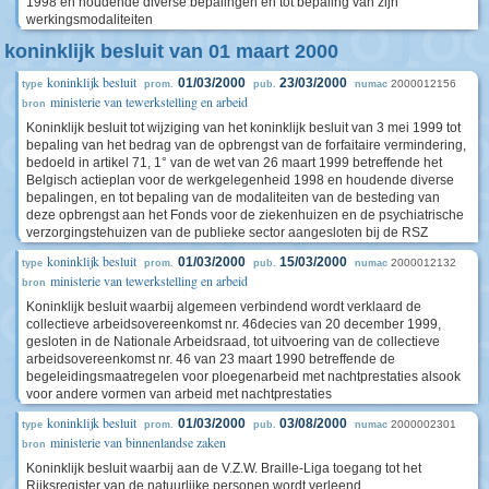
1998 en houdende diverse bepalingen en tot bepaling van zijn
werkingsmodaliteiten
koninklijk besluit van 01 maart 2000
koninklijk besluit
01/03/2000
23/03/2000
2000012156
type
prom.
pub.
numac
ministerie van tewerkstelling en arbeid
bron
Koninklijk besluit tot wijziging van het koninklijk besluit van 3 mei 1999 tot
bepaling van het bedrag van de opbrengst van de forfaitaire vermindering,
bedoeld in artikel 71, 1° van de wet van 26 maart 1999 betreffende het
Belgisch actieplan voor de werkgelegenheid 1998 en houdende diverse
bepalingen, en tot bepaling van de modaliteiten van de besteding van
deze opbrengst aan het Fonds voor de ziekenhuizen en de psychiatrische
verzorgingstehuizen van de publieke sector aangesloten bij de RSZ
koninklijk besluit
01/03/2000
15/03/2000
2000012132
type
prom.
pub.
numac
ministerie van tewerkstelling en arbeid
bron
Koninklijk besluit waarbij algemeen verbindend wordt verklaard de
collectieve arbeidsovereenkomst nr. 46decies van 20 december 1999,
gesloten in de Nationale Arbeidsraad, tot uitvoering van de collectieve
arbeidsovereenkomst nr. 46 van 23 maart 1990 betreffende de
begeleidingsmaatregelen voor ploegenarbeid met nachtprestaties alsook
voor andere vormen van arbeid met nachtprestaties
koninklijk besluit
01/03/2000
03/08/2000
2000002301
type
prom.
pub.
numac
ministerie van binnenlandse zaken
bron
Koninklijk besluit waarbij aan de V.Z.W. Braille-Liga toegang tot het
Rijksregister van de natuurlijke personen wordt verleend