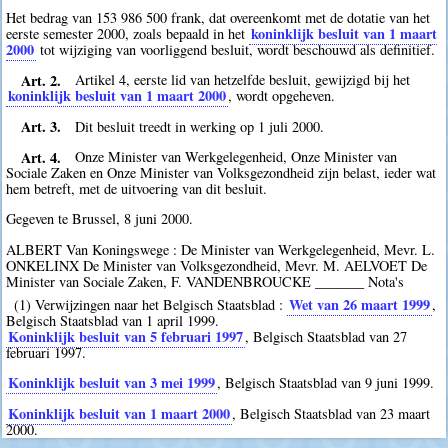
Het bedrag van 153 986 500 frank, dat overeenkomt met de dotatie van het
koninklijk besluit van 1 maart
eerste semester 2000, zoals bepaald in het
2000
tot wijziging van voorliggend besluit, wordt beschouwd als definitief.
Art. 2.
Artikel 4, eerste lid van hetzelfde besluit, gewijzigd bij het
koninklijk besluit van 1 maart 2000
, wordt opgeheven.
Art. 3.
Dit besluit treedt in werking op 1 juli 2000.
Art. 4.
Onze Minister van Werkgelegenheid, Onze Minister van
Sociale Zaken en Onze Minister van Volksgezondheid zijn belast, ieder wat
hem betreft, met de uitvoering van dit besluit.
Gegeven te Brussel, 8 juni 2000.
ALBERT Van Koningswege : De Minister van Werkgelegenheid, Mevr. L.
ONKELINX De Minister van Volksgezondheid, Mevr. M. AELVOET De
Minister van Sociale Zaken, F. VANDENBROUCKE _______ Nota's
Wet van 26 maart 1999
(1) Verwijzingen naar het Belgisch Staatsblad :
,
Belgisch Staatsblad van 1 april 1999.
Koninklijk besluit van 5 februari 1997
, Belgisch Staatsblad van 27
februari 1997.
Koninklijk besluit van 3 mei 1999
, Belgisch Staatsblad van 9 juni 1999.
Koninklijk besluit van 1 maart 2000
, Belgisch Staatsblad van 23 maart
2000.