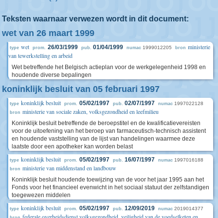
Teksten waarnaar verwezen wordt in dit document:
wet van 26 maart 1999
wet
ministerie
26/03/1999
01/04/1999
1999012205
type
prom.
pub.
numac
bron
van tewerkstelling en arbeid
Wet betreffende het Belgisch actieplan voor de werkgelegenheid 1998 en
houdende diverse bepalingen
koninklijk besluit van 05 februari 1997
koninklijk besluit
05/02/1997
02/07/1997
1997022128
type
prom.
pub.
numac
ministerie van sociale zaken, volksgezondheid en leefmilieu
bron
Koninklijk besluit betreffende de beroepstitel en de kwalificatievereisten
voor de uitoefening van het beroep van farmaceutisch-technisch assistent
en houdende vaststelling van de lijst van handelingen waarmee deze
laatste door een apotheker kan worden belast
koninklijk besluit
05/02/1997
16/07/1997
1997016188
type
prom.
pub.
numac
ministerie van middenstand en landbouw
bron
Koninklijk besluit houdende toewijzing van de voor het jaar 1995 aan het
Fonds voor het financieel evenwicht in het sociaal statuut der zelfstandigen
toegewezen middelen
koninklijk besluit
05/02/1997
12/09/2019
2019014377
type
prom.
pub.
numac
federale overheidsdienst volksgezondheid, veiligheid van de voedselketen en
bron