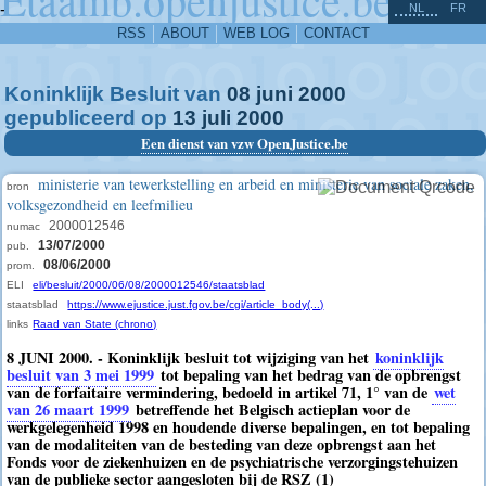
^
-
NL
FR
RSS
ABOUT
WEB LOG
CONTACT
Koninklijk Besluit van
08
juni
2000
gepubliceerd op
13
juli
2000
Een dienst van vzw OpenJustice.be
ministerie van tewerkstelling en arbeid en ministerie van sociale zaken,
bron
volksgezondheid en leefmilieu
2000012546
numac
13/07/2000
pub.
08/06/2000
prom.
ELI
eli/besluit/2000/06/08/2000012546/staatsblad
staatsblad
https://www.ejustice.just.fgov.be/cgi/article_body(...)
links
Raad van State (chrono)
8 JUNI 2000. - Koninklijk besluit tot wijziging van het
koninklijk
besluit van 3 mei 1999
tot bepaling van het bedrag van de opbrengst
van de forfaitaire vermindering, bedoeld in artikel 71, 1° van de
wet
van 26 maart 1999
betreffende het Belgisch actieplan voor de
werkgelegenheid 1998 en houdende diverse bepalingen, en tot bepaling
van de modaliteiten van de besteding van deze opbrengst aan het
Fonds voor de ziekenhuizen en de psychiatrische verzorgingstehuizen
van de publieke sector aangesloten bij de RSZ (1)