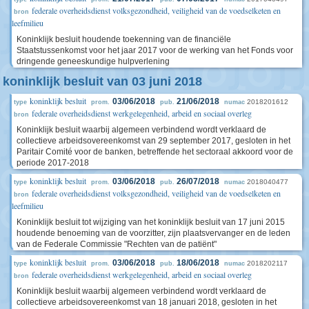
federale overheidsdienst volksgezondheid, veiligheid van de voedselketen en
bron
leefmilieu
Koninklijk besluit houdende toekenning van de financiële
Staatstussenkomst voor het jaar 2017 voor de werking van het Fonds voor
dringende geneeskundige hulpverlening
koninklijk besluit van 03 juni 2018
koninklijk besluit
03/06/2018
21/06/2018
2018201612
type
prom.
pub.
numac
federale overheidsdienst werkgelegenheid, arbeid en sociaal overleg
bron
Koninklijk besluit waarbij algemeen verbindend wordt verklaard de
collectieve arbeidsovereenkomst van 29 september 2017, gesloten in het
Paritair Comité voor de banken, betreffende het sectoraal akkoord voor de
periode 2017-2018
koninklijk besluit
03/06/2018
26/07/2018
2018040477
type
prom.
pub.
numac
federale overheidsdienst volksgezondheid, veiligheid van de voedselketen en
bron
leefmilieu
Koninklijk besluit tot wijziging van het koninklijk besluit van 17 juni 2015
houdende benoeming van de voorzitter, zijn plaatsvervanger en de leden
van de Federale Commissie "Rechten van de patiënt"
koninklijk besluit
03/06/2018
18/06/2018
2018202117
type
prom.
pub.
numac
federale overheidsdienst werkgelegenheid, arbeid en sociaal overleg
bron
Koninklijk besluit waarbij algemeen verbindend wordt verklaard de
collectieve arbeidsovereenkomst van 18 januari 2018, gesloten in het