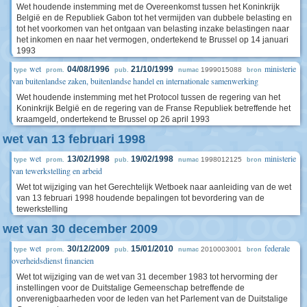
Wet houdende instemming met de Overeenkomst tussen het Koninkrijk
België en de Republiek Gabon tot het vermijden van dubbele belasting en
tot het voorkomen van het ontgaan van belasting inzake belastingen naar
het inkomen en naar het vermogen, ondertekend te Brussel op 14 januari
1993
wet
ministerie
04/08/1996
21/10/1999
1999015088
type
prom.
pub.
numac
bron
van buitenlandse zaken, buitenlandse handel en internationale samenwerking
Wet houdende instemming met het Protocol tussen de regering van het
Koninkrijk België en de regering van de Franse Republiek betreffende het
kraamgeld, ondertekend te Brussel op 26 april 1993
wet van 13 februari 1998
wet
ministerie
13/02/1998
19/02/1998
1998012125
type
prom.
pub.
numac
bron
van tewerkstelling en arbeid
Wet tot wijziging van het Gerechtelijk Wetboek naar aanleiding van de wet
van 13 februari 1998 houdende bepalingen tot bevordering van de
tewerkstelling
wet van 30 december 2009
wet
federale
30/12/2009
15/01/2010
2010003001
type
prom.
pub.
numac
bron
overheidsdienst financien
Wet tot wijziging van de wet van 31 december 1983 tot hervorming der
instellingen voor de Duitstalige Gemeenschap betreffende de
onverenigbaarheden voor de leden van het Parlement van de Duitstalige