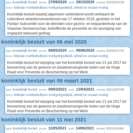
koninklijk besluit
27/09/2020
28/10/2020
2020203729
type
prom.
pub.
numac
federale overheidsdienst werkgelegenheid, arbeid en sociaal overleg
bron
Koninklijk besluit waarbij algemeen verbindend wordt verklaard de
collectieve arbeidsovereenkomst van 17 oktober 2019, gesloten in het
Paritair Subcomité voor de diensten voor gezins- en bejaardenhulp van de
Vlaamse Gemeenschap, betreffende de preventie en de opvolging van
ongepast seksueel gedrag
koninklijk besluit van 06 mei 2020
koninklijk besluit
06/05/2020
08/06/2020
2020201722
type
prom.
pub.
numac
federale overheidsdienst werkgelegenheid, arbeid en sociaal overleg
bron
Koninklijk besluit tot wijziging van het koninklijk besluit van 21 juli 2017 tot
benoeming van de gewone en plaatsvervangende leden van de Hoge
Raad voor Preventie en Bescherming op het Werk
koninklijk besluit van 09 maart 2021
koninklijk besluit
09/03/2021
13/04/2021
2021200799
type
prom.
pub.
numac
federale overheidsdienst werkgelegenheid, arbeid en sociaal overleg
bron
Koninklijk besluit tot wijziging van het koninklijk besluit van 21 juli 2017 tot
benoeming van de gewone en plaatsvervangende leden van de Hoge
Raad voor Preventie en Bescherming op het Werk
koninklijk besluit van 11 mei 2021
koninklijk besluit
11/05/2021
14/06/2021
2021201960
type
prom.
pub.
numac