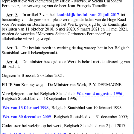
representatieve werknemersorganisaties: - Mevrouw Selena Carbonero
Fernandez, ter vervanging van de heer Jean-François Tamellini.
Art. 2.
koninklijk besluit van 21 juli 2017
In artikel 3 van het
tot
benoeming van de gewone en plaatsvervangende leden van de Hoge Raad
voor Preventie en Bescherming op het Werk, gewijzigd bij de koninklijke
besluiten van 11 oktober 2018, 6 mei 2020, 9 maart 2021 en 11 mei 2021,
worden de woorden "Mevrouw Selena Carbonero Fernandez" op
alfabetische wijze ingevoegd.
Art. 3.
Dit besluit treedt in werking de dag waarop het in het Belgisch
Staatsblad wordt bekendgemaakt.
Art. 4.
De minister bevoegd voor Werk is belast met de uitvoering van
dit besluit.
Gegeven te Brussel, 5 oktober 2021.
FILIP Van Koningswege : De Minister van Werk, P.-Y. DERMAGNE
Wet van 4 augustus 1996
Verwijzingen naar het Belgisch Staatsblad:
,
Belgisch Staatsblad van 18 september 1996;
Wet van 13 februari 1998
, Belgisch Staatsblad van 19 februari 1998;
Wet van 30 december 2009
, Belgisch Staatsblad van 31 december 2009;
Codex over het welzijn op het werk, Belgisch Staatsblad van 2 juni 2017;