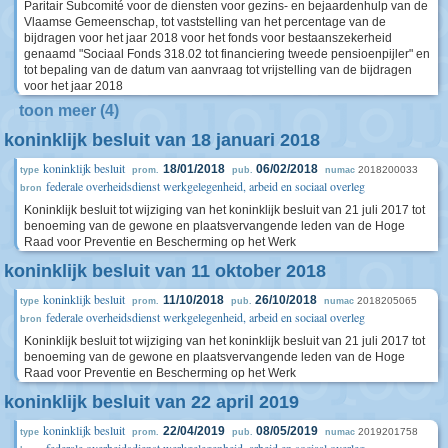
Paritair Subcomité voor de diensten voor gezins- en bejaardenhulp van de
Vlaamse Gemeenschap, tot vaststelling van het percentage van de
bijdragen voor het jaar 2018 voor het fonds voor bestaanszekerheid
genaamd "Sociaal Fonds 318.02 tot financiering tweede pensioenpijler" en
tot bepaling van de datum van aanvraag tot vrijstelling van de bijdragen
voor het jaar 2018
toon meer (4)
koninklijk besluit van 18 januari 2018
koninklijk besluit
18/01/2018
06/02/2018
2018200033
type
prom.
pub.
numac
federale overheidsdienst werkgelegenheid, arbeid en sociaal overleg
bron
Koninklijk besluit tot wijziging van het koninklijk besluit van 21 juli 2017 tot
benoeming van de gewone en plaatsvervangende leden van de Hoge
Raad voor Preventie en Bescherming op het Werk
koninklijk besluit van 11 oktober 2018
koninklijk besluit
11/10/2018
26/10/2018
2018205065
type
prom.
pub.
numac
federale overheidsdienst werkgelegenheid, arbeid en sociaal overleg
bron
Koninklijk besluit tot wijziging van het koninklijk besluit van 21 juli 2017 tot
benoeming van de gewone en plaatsvervangende leden van de Hoge
Raad voor Preventie en Bescherming op het Werk
koninklijk besluit van 22 april 2019
koninklijk besluit
22/04/2019
08/05/2019
2019201758
type
prom.
pub.
numac
federale overheidsdienst werkgelegenheid, arbeid en sociaal overleg