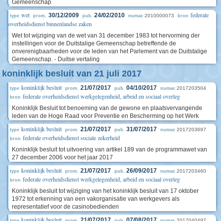
Gemeenschap
wet
federale
30/12/2009
24/02/2010
2010000073
type
prom.
pub.
numac
bron
overheidsdienst binnenlandse zaken
Wet tot wijziging van de wet van 31 december 1983 tot hervorming der
instellingen voor de Duitstalige Gemeenschap betreffende de
onverenigbaarheden voor de leden van het Parlement van de Duitstalige
Gemeenschap. - Duitse vertaling
koninklijk besluit van 21 juli 2017
koninklijk besluit
21/07/2017
04/10/2017
2017203504
type
prom.
pub.
numac
federale overheidsdienst werkgelegenheid, arbeid en sociaal overleg
bron
Koninklijk Besluit tot benoeming van de gewone en plaatsvervangende
leden van de Hoge Raad voor Preventie en Bescherming op het Werk
koninklijk besluit
21/07/2017
31/07/2017
2017203697
type
prom.
pub.
numac
federale overheidsdienst sociale zekerheid
bron
Koninklijk besluit tot uitvoering van artikel 189 van de programmawet van
27 december 2006 voor het jaar 2017
koninklijk besluit
21/07/2017
26/09/2017
2017203460
type
prom.
pub.
numac
federale overheidsdienst werkgelegenheid, arbeid en sociaal overleg
bron
Koninklijk besluit tot wijziging van het koninklijk besluit van 17 oktober
1972 tot erkenning van een vakorganisatie van werkgevers als
representatief voor de casinobedienden
koninklijk besluit
21/07/2017
07/08/2017
2017040497
type
prom.
pub.
numac