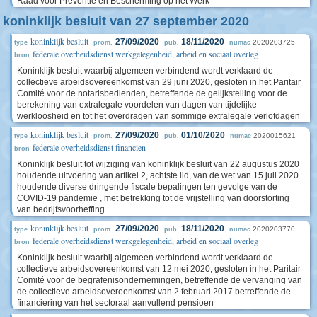
Raad voor Preventie en Bescherming op het Werk
koninklijk besluit van 27 september 2020
koninklijk besluit
27/09/2020
18/11/2020
2020203725
type
prom.
pub.
numac
federale overheidsdienst werkgelegenheid, arbeid en sociaal overleg
bron
Koninklijk besluit waarbij algemeen verbindend wordt verklaard de
collectieve arbeidsovereenkomst van 29 juni 2020, gesloten in het Paritair
Comité voor de notarisbedienden, betreffende de gelijkstelling voor de
berekening van extralegale voordelen van dagen van tijdelijke
werkloosheid en tot het overdragen van sommige extralegale verlofdagen
koninklijk besluit
27/09/2020
01/10/2020
2020015621
type
prom.
pub.
numac
federale overheidsdienst financien
bron
Koninklijk besluit tot wijziging van koninklijk besluit van 22 augustus 2020
houdende uitvoering van artikel 2, achtste lid, van de wet van 15 juli 2020
houdende diverse dringende fiscale bepalingen ten gevolge van de
COVID-19 pandemie , met betrekking tot de vrijstelling van doorstorting
van bedrijfsvoorheffing
koninklijk besluit
27/09/2020
18/11/2020
2020203770
type
prom.
pub.
numac
federale overheidsdienst werkgelegenheid, arbeid en sociaal overleg
bron
Koninklijk besluit waarbij algemeen verbindend wordt verklaard de
collectieve arbeidsovereenkomst van 12 mei 2020, gesloten in het Paritair
Comité voor de begrafenisondernemingen, betreffende de vervanging van
de collectieve arbeidsovereenkomst van 2 februari 2017 betreffende de
financiering van het sectoraal aanvullend pensioen