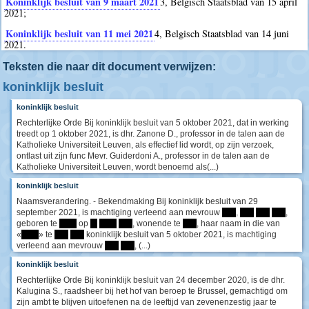
Koninklijk besluit van 9 maart 2021
3
, Belgisch Staatsblad van 15 april
2021;
Koninklijk besluit van 11 mei 2021
4
, Belgisch Staatsblad van 14 juni
2021.
Teksten die naar dit document verwijzen:
koninklijk besluit
koninklijk besluit
Rechterlijke Orde Bij koninklijk besluit van 5 oktober 2021, dat in werking
treedt op 1 oktober 2021, is dhr. Zanone D., professor in de talen aan de
Katholieke Universiteit Leuven, als effectief lid wordt, op zijn verzoek,
ontlast uit zijn func Mevr. Guiderdoni A., professor in de talen aan de
Katholieke Universiteit Leuven, wordt benoemd als(...)
koninklijk besluit
Naamsverandering. - Bekendmaking Bij koninklijk besluit van 29
september 2021, is machtiging verleend aan mevrouw
****
,
****
****
****
,
geboren te
*****
op
**
*****
****
, wonende te
****
, haar naam in die van
«
*****
» te
****
****
koninklijk besluit van 5 oktober 2021, is machtiging
verleend aan mevrouw
****
****
, (...)
koninklijk besluit
Rechterlijke Orde Bij koninklijk besluit van 24 december 2020, is de dhr.
Kalugina S., raadsheer bij het hof van beroep te Brussel, gemachtigd om
zijn ambt te blijven uitoefenen na de leeftijd van zevenenzestig jaar te