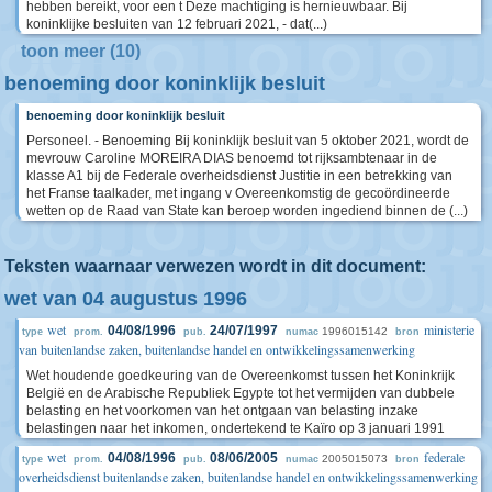
hebben bereikt, voor een t Deze machtiging is hernieuwbaar. Bij
koninklijke besluiten van 12 februari 2021, - dat(...)
toon meer (10)
benoeming door koninklijk besluit
benoeming door koninklijk besluit
Personeel. - Benoeming Bij koninklijk besluit van 5 oktober 2021, wordt de
mevrouw Caroline MOREIRA DIAS benoemd tot rijksambtenaar in de
klasse A1 bij de Federale overheidsdienst Justitie in een betrekking van
het Franse taalkader, met ingang v Overeenkomstig de gecoördineerde
wetten op de Raad van State kan beroep worden ingediend binnen de (...)
Teksten waarnaar verwezen wordt in dit document:
wet van 04 augustus 1996
wet
ministerie
04/08/1996
24/07/1997
1996015142
type
prom.
pub.
numac
bron
van buitenlandse zaken, buitenlandse handel en ontwikkelingssamenwerking
Wet houdende goedkeuring van de Overeenkomst tussen het Koninkrijk
België en de Arabische Republiek Egypte tot het vermijden van dubbele
belasting en het voorkomen van het ontgaan van belasting inzake
belastingen naar het inkomen, ondertekend te Kaïro op 3 januari 1991
wet
federale
04/08/1996
08/06/2005
2005015073
type
prom.
pub.
numac
bron
overheidsdienst buitenlandse zaken, buitenlandse handel en ontwikkelingssamenwerking