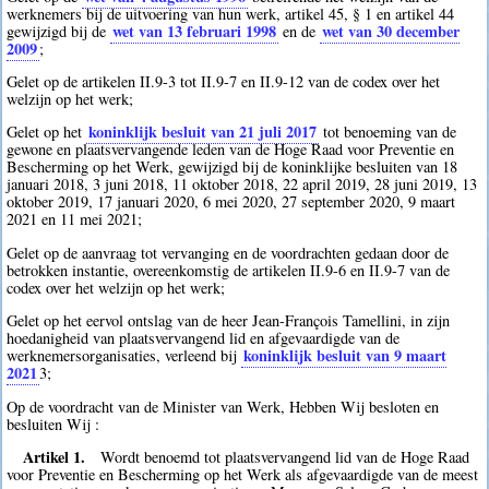
werknemers bij de uitvoering van hun werk, artikel 45, § 1 en artikel 44
wet van 13 februari 1998
wet van 30 december
gewijzigd bij de
en de
2009
;
Gelet op de artikelen II.9-3 tot II.9-7 en II.9-12 van de codex over het
welzijn op het werk;
koninklijk besluit van 21 juli 2017
Gelet op het
tot benoeming van de
gewone en plaatsvervangende leden van de Hoge Raad voor Preventie en
Bescherming op het Werk, gewijzigd bij de koninklijke besluiten van 18
januari 2018, 3 juni 2018, 11 oktober 2018, 22 april 2019, 28 juni 2019, 13
oktober 2019, 17 januari 2020, 6 mei 2020, 27 september 2020, 9 maart
2021 en 11 mei 2021;
Gelet op de aanvraag tot vervanging en de voordrachten gedaan door de
betrokken instantie, overeenkomstig de artikelen II.9-6 en II.9-7 van de
codex over het welzijn op het werk;
Gelet op het eervol ontslag van de heer Jean-François Tamellini, in zijn
hoedanigheid van plaatsvervangend lid en afgevaardigde van de
koninklijk besluit van 9 maart
werknemersorganisaties, verleend bij
2021
3
;
Op de voordracht van de Minister van Werk, Hebben Wij besloten en
besluiten Wij :
Artikel 1.
Wordt benoemd tot plaatsvervangend lid van de Hoge Raad
voor Preventie en Bescherming op het Werk als afgevaardigde van de meest