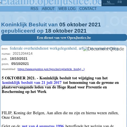
^
-
NL
FR
RSS
ABOUT
WEB LOG
CONTACT
Koninklijk Besluit van
05
oktober
2021
gepubliceerd op
18
oktober
2021
Een dienst van vzw OpenJustice.be
federale overheidsdienst werkgelegenheid, arbeid en sociaal overleg
bron
2021204414
numac
18/10/2021
pub.
05/10/2021
prom.
staatsblad
https://www.ejustice.just.fgov.be/cgi/article_body(...)
5 OKTOBER 2021. - Koninklijk besluit tot wijziging van het
koninklijk besluit van 21 juli 2017
tot benoeming van de gewone en
plaatsvervangende leden van de Hoge Raad voor Preventie en
Bescherming op het Werk
FILIP, Koning der Belgen, Aan allen die nu zijn en hierna wezen zullen,
Onze Groet.
wet van 4 augustus 1996
Gelet op de
betreffende het welzijn van de