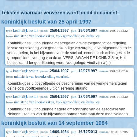
Teksten waarnaar verwezen wordt in dit document:
koninklijk besluit van 25 april 1997
koninklijk besluit
25/04/1997
19/06/1997
1997022332
type
prom.
pub.
numac
ministerie van sociale zaken, volksgezondheid en leefmilieu
bron
Koninklijk besluit houdende maatregelen om de toegang tot de regeling
inzake verzekering voor geneeskundige verzorging te veralgemenen en te
versoepelen, in het bijzonder voor de sociaal- economisch achtergestelde
groepen, ter uitvoering van de art VERSLAG AAN DE KONING Sire, Het
besluit dat U ter goedkeuring wordt voorgelegd, vindt zijn w(...)
koninklijk besluit
25/04/1997
12/07/1997
1997012216
type
prom.
pub.
numac
ministerie van tewerkstelling en arbeid
bron
Koninklijk besluit betreffende de bescherming van de werknemers tegen
de risico's voortkomende uit ioniserende straling
koninklijk besluit
25/04/1997
18/06/1997
1997022330
type
prom.
pub.
numac
ministerie van sociale zaken, volksgezondheid en leefmilieu
bron
Koninklijk besluit houdende nadere omschrijving van de associatie van
ziekenhuizen en van de bijzondere normen waaraan deze moet voldoen
koninklijk besluit van 14 september 1984
koninklijk besluit
14/09/1984
16/12/2013
2013000795
type
prom.
pub.
numac