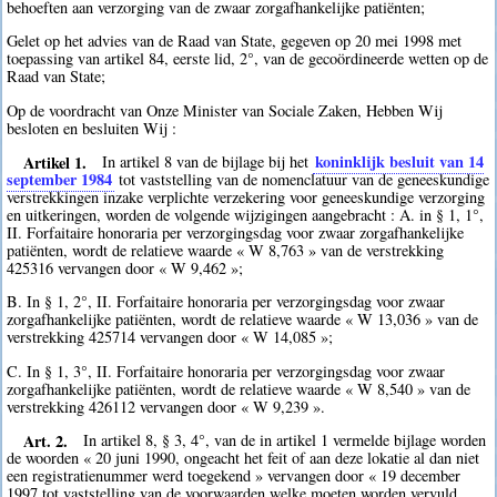
behoeften aan verzorging van de zwaar zorgafhankelijke patiënten;
Gelet op het advies van de Raad van State, gegeven op 20 mei 1998 met
toepassing van artikel 84, eerste lid, 2°, van de gecoördineerde wetten op de
Raad van State;
Op de voordracht van Onze Minister van Sociale Zaken, Hebben Wij
besloten en besluiten Wij :
Artikel 1.
koninklijk besluit van 14
In artikel 8 van de bijlage bij het
september 1984
tot vaststelling van de nomenclatuur van de geneeskundige
verstrekkingen inzake verplichte verzekering voor geneeskundige verzorging
en uitkeringen, worden de volgende wijzigingen aangebracht : A. in § 1, 1°,
II. Forfaitaire honoraria per verzorgingsdag voor zwaar zorgafhankelijke
patiënten, wordt de relatieve waarde « W 8,763 » van de verstrekking
425316 vervangen door « W 9,462 »;
B. In § 1, 2°, II. Forfaitaire honoraria per verzorgingsdag voor zwaar
zorgafhankelijke patiënten, wordt de relatieve waarde « W 13,036 » van de
verstrekking 425714 vervangen door « W 14,085 »;
C. In § 1, 3°, II. Forfaitaire honoraria per verzorgingsdag voor zwaar
zorgafhankelijke patiënten, wordt de relatieve waarde « W 8,540 » van de
verstrekking 426112 vervangen door « W 9,239 ».
Art. 2.
In artikel 8, § 3, 4°, van de in artikel 1 vermelde bijlage worden
de woorden « 20 juni 1990, ongeacht het feit of aan deze lokatie al dan niet
een registratienummer werd toegekend » vervangen door « 19 december
1997 tot vaststelling van de voorwaarden welke moeten worden vervuld