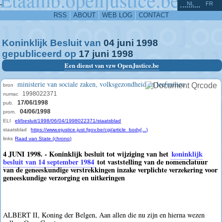
^
-
NL
FR
RSS
ABOUT
WEB LOG
CONTACT
Koninklijk Besluit van
04
juni
1998
gepubliceerd op
17
juni
1998
Een dienst van vzw OpenJustice.be
ministerie van sociale zaken, volksgezondheid en leefmilieu
bron
1998022371
numac
17/06/1998
pub.
04/06/1998
prom.
ELI
eli/besluit/1998/06/04/1998022371/staatsblad
staatsblad
https://www.ejustice.just.fgov.be/cgi/article_body(...)
links
Raad van State (chrono)
4 JUNI 1998. - Koninklijk besluit tot wijziging van het
koninklijk
besluit van 14 september 1984
tot vaststelling van de nomenclatuur
van de geneeskundige verstrekkingen inzake verplichte verzekering voor
geneeskundige verzorging en uitkeringen
ALBERT II, Koning der Belgen, Aan allen die nu zijn en hierna wezen