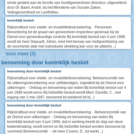
einde gesteld aan de functie van hoofdgeneesheer-directeur, uitgeoefend
door Dr. Baert, André, bij het Ministerie van Sociale Zaken,
Volksgezondheid en Leefmilieu.
koninklijk besluit
Rijksinstituut voor ziekte- en invaliditeitsverzekering. - Personeel.
Bevordering tot de graad van geneesheer-inspecteur-generaal bij de
Dienst voor geneeskundige controle Bij koninklijk besluit van 4 juni 1998
wordt de heer Depuydt, Johan, med Het beroep van nietigverklaring van
de voormelde akte met individuele strekking kan voor de afdelin(...)
toon meer (3)
benoeming door koninklijk besluit
benoeming door koninklijk besluit
Rijksinstituut voor ziekte- en invaliditeitsverzekering. Beheerscomité van
de uitkeringsverzekering voor zelfstandigen, ingesteld bij de Dienst voor
uitkeringen. - Ontslag en benoeming van leden Bij koninklijk besluit van 4
juni 1998 wordt eervo Bij hetzelfde besluit wordt Mevr. Davidts, C., met
ingang van 2 mei 1997, benoemd tot werkend lid b(...)
benoeming door koninklijk besluit
Rijksinstituut voor ziekte- en invaliditeitsverzekering. - Beheerscomité van
de Dienst voor uitkeringen. - Ontslag en benoeming van leden Bij
koninklijk besluit van 4 juni 1998, dat in werking treedt de dag van deze
bekendmaking, wordt eervol on Bij hetzelfde besluit worden benoemd bij
voormeld Beheerscomité : - de heer Coulon, D., tot werk(...)