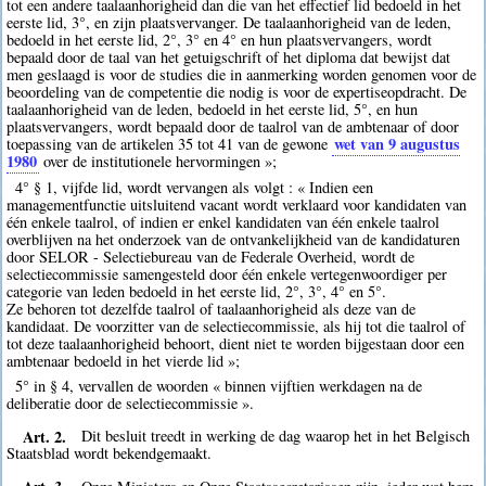
tot een andere taalaanhorigheid dan die van het effectief lid bedoeld in het
eerste lid, 3°, en zijn plaatsvervanger. De taalaanhorigheid van de leden,
bedoeld in het eerste lid, 2°, 3° en 4° en hun plaatsvervangers, wordt
bepaald door de taal van het getuigschrift of het diploma dat bewijst dat
men geslaagd is voor de studies die in aanmerking worden genomen voor de
beoordeling van de competentie die nodig is voor de expertiseopdracht. De
taalaanhorigheid van de leden, bedoeld in het eerste lid, 5°, en hun
plaatsvervangers, wordt bepaald door de taalrol van de ambtenaar of door
wet van 9 augustus
toepassing van de artikelen 35 tot 41 van de gewone
1980
over de institutionele hervormingen »;
4° § 1, vijfde lid, wordt vervangen als volgt : « Indien een
managementfunctie uitsluitend vacant wordt verklaard voor kandidaten van
één enkele taalrol, of indien er enkel kandidaten van één enkele taalrol
overblijven na het onderzoek van de ontvankelijkheid van de kandidaturen
door SELOR - Selectiebureau van de Federale Overheid, wordt de
selectiecommissie samengesteld door één enkele vertegenwoordiger per
categorie van leden bedoeld in het eerste lid, 2°, 3°, 4° en 5°.
Ze behoren tot dezelfde taalrol of taalaanhorigheid als deze van de
kandidaat. De voorzitter van de selectiecommissie, als hij tot die taalrol of
tot deze taalaanhorigheid behoort, dient niet te worden bijgestaan door een
ambtenaar bedoeld in het vierde lid »;
5° in § 4, vervallen de woorden « binnen vijftien werkdagen na de
deliberatie door de selectiecommissie ».
Art. 2.
Dit besluit treedt in werking de dag waarop het in het Belgisch
Staatsblad wordt bekendgemaakt.