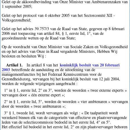
Gelet op de akkoordbevinding van Onze Minister van Ambtenarenzaken van
1 september 2005;
Gelet op het protocol van 4 oktober 2005 van het Sectorcomité XII -
Volksgezondheid;
Gelet op het advies 39.757/3 van de Raad van State, gegeven op 8 februari
2006 met toepassing van artikel 84, § 1, eerste lid, 1°, van de
gecoördineerde wetten op de Raad van State;
Op de voordracht van Onze Minister van Sociale Zaken en Volksgezondheid
en op het advies van Onze in Raad vergaderde Ministers, Hebben Wij
besloten en besluiten Wij :
Artikel 1.
koninklijk besluit van 20 februari
In artikel 8 van het
2003
betreffende de aanduiding en de uitoefening van de
managementfuncties bij het Federaal Kenniscentrum voor de
Gezondheidszorg, vervangen bij het koninklijk besluit van 12 juli 2004,
worden de volgende wijzigingen aangebracht :
1° in § 1, eerste lid, 2° en 3°, worden de woorden « twee externe experts »
vervangen door « één externe expert »;
2° in § 1, eerste lid, 5°, worden de woorden « vier ambtenaren » vervangen
door de woorden « twee ambtenaren »;
3° § 1, tweede lid, wordt vervangen als volgt : « De taalpariteit wordt
verzekerd binnen elk van de categorieën van effectieve en plaatsvervangende
leden van de selectiecommissie bedoeld in het eerste lid, 4° en 5°.
Het effectief lid bedoeld in het eerste lid, 2° en zijn plaatsvervanger behoren