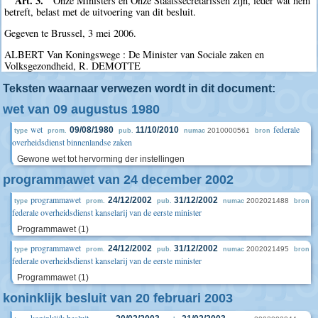
Art. 3.
Onze Ministers en Onze Staatssecretarissen zijn, ieder wat hem
betreft, belast met de uitvoering van dit besluit.
Gegeven te Brussel, 3 mei 2006.
ALBERT Van Koningswege : De Minister van Sociale zaken en
Volksgezondheid, R. DEMOTTE
Teksten waarnaar verwezen wordt in dit document:
wet van 09 augustus 1980
wet
federale
09/08/1980
11/10/2010
2010000561
type
prom.
pub.
numac
bron
overheidsdienst binnenlandse zaken
Gewone wet tot hervorming der instellingen
programmawet van 24 december 2002
programmawet
24/12/2002
31/12/2002
2002021488
type
prom.
pub.
numac
bron
federale overheidsdienst kanselarij van de eerste minister
Programmawet (1)
programmawet
24/12/2002
31/12/2002
2002021495
type
prom.
pub.
numac
bron
federale overheidsdienst kanselarij van de eerste minister
Programmawet (1)
koninklijk besluit van 20 februari 2003
koninklijk besluit