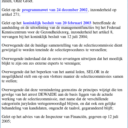
zullen, Onze Groet.
programmawet van 24 december 2002
Gelet op de
, inzonderheid op
artikel 271;
koninklijk besluit van 20 februari 2003
Gelet op het
betreffende de
aanduiding en de uitoefening van de managementfuncties bij het Federaal
Kenniscentrum voor de Gezondheidszorg, inzonderheid het artikel 8,
vervangen bij het koninklijk besluit van 12 juli 2004;
Overwegende dat de huidige samenstelling van de selectiecommissie dient
gewijzigd te worden teneinde de selectieprocedures te versnellen;
Overwegende inderdaad dat de eerste ervaringen uitwijzen dat het moeilijk
blijkt te zijn om zes externe experts te verenigen;
Overwegende dat het beperken van het aantal leden, SELOR in de
mogelijkheid stelt om op een vlottere manier de selectiecommissies samen
te stellen;
Overwegende dat deze vermindering geenszins de principes wijzigt die ten
gevolge van het arrest DEWAIDE aan de basis liggen van de actuele
werking van de selectiecommissie, met name dat de verschillende
categorieën juryleden vertegenwoordigd blijven, en dat ook een gelijke
behandeling van kandidaten, ongeacht de taalrol, gegarandeerd blijft;
Gelet op het advies van de Inspecteur van Financiën, gegeven op 12 juli
2005;