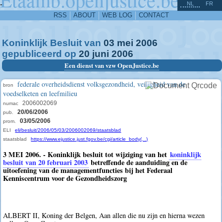
^
-
NL
FR
RSS
ABOUT
WEB LOG
CONTACT
Koninklijk Besluit van
03
mei
2006
gepubliceerd op
20
juni
2006
Een dienst van vzw OpenJustice.be
federale overheidsdienst volksgezondheid, veiligheid van de
bron
voedselketen en leefmilieu
2006002069
numac
20/06/2006
pub.
03/05/2006
prom.
ELI
eli/besluit/2006/05/03/2006002069/staatsblad
staatsblad
https://www.ejustice.just.fgov.be/cgi/article_body(...)
3 MEI 2006. - Koninklijk besluit tot wijziging van het
koninklijk
besluit van 20 februari 2003
betreffende de aanduiding en de
uitoefening van de managementfuncties bij het Federaal
Kenniscentrum voor de Gezondheidszorg
ALBERT II, Koning der Belgen, Aan allen die nu zijn en hierna wezen