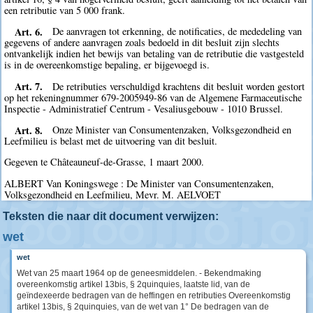
een retributie van 5 000 frank.
Art. 6.
De aanvragen tot erkenning, de notificaties, de mededeling van
gegevens of andere aanvragen zoals bedoeld in dit besluit zijn slechts
ontvankelijk indien het bewijs van betaling van de retributie die vastgesteld
is in de overeenkomstige bepaling, er bijgevoegd is.
Art. 7.
De retributies verschuldigd krachtens dit besluit worden gestort
op het rekeningnummer 679-2005949-86 van de Algemene Farmaceutische
Inspectie - Administratief Centrum - Vesaliusgebouw - 1010 Brussel.
Art. 8.
Onze Minister van Consumentenzaken, Volksgezondheid en
Leefmilieu is belast met de uitvoering van dit besluit.
Gegeven te Châteauneuf-de-Grasse, 1 maart 2000.
ALBERT Van Koningswege : De Minister van Consumentenzaken,
Volksgezondheid en Leefmilieu, Mevr. M. AELVOET
Teksten die naar dit document verwijzen:
wet
wet
Wet van 25 maart 1964 op de geneesmiddelen. - Bekendmaking
overeenkomstig artikel 13bis, § 2quinquies, laatste lid, van de
geïndexeerde bedragen van de heffingen en retributies Overeenkomstig
artikel 13bis, § 2quinquies, van de wet van 1° De bedragen van de