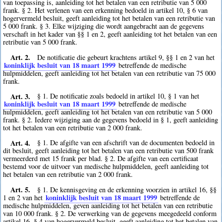
van toepassing is, aanleiding tot het betalen van een retributie van 5 000
frank. § 2. Het verlenen van een erkenning bedoeld in artikel 10, § 6 van
hogervermeld besluit, geeft aanleiding tot het betalen van een retributie van
5 000 frank. § 3. Elke wijziging die wordt aangebracht aan de gegevens
verschaft in het kader van §§ 1 en 2, geeft aanleiding tot het betalen van een
retributie van 5 000 frank.
Art. 2.
De notificatie die gebeurt krachtens artikel 9, §§ 1 en 2 van het
koninklijk besluit van 18 maart 1999
betreffende de medische
hulpmiddelen, geeft aanleiding tot het betalen van een retributie van 75 000
frank.
Art. 3.
§ 1. De notificatie zoals bedoeld in artikel 10, § 1 van het
koninklijk besluit van 18 maart 1999
betreffende de medische
hulpmiddelen, geeft aanleiding tot het betalen van een retributie van 5 000
frank. § 2. Iedere wijziging aan de gegevens bedoeld in § 1, geeft aanleiding
tot het betalen van een retributie van 2 000 frank.
Art. 4.
§ 1. De afgifte van een afschrift van de documenten bedoeld in
dit besluit, geeft aanleiding tot het betalen van een retributie van 500 frank
vermeerderd met 15 frank per blad. § 2. De afgifte van een certificaat
bestemd voor de uitvoer van medische hulpmiddelen, geeft aanleiding tot
het betalen van een retributie van 2 000 frank.
Art. 5.
§ 1. De kennisgeving en de erkenning voorzien in artikel 16, §§
koninklijk besluit van 18 maart 1999
1 en 2 van het
betreffende de
medische hulpmiddelen, geven aanleiding tot het betalen van een retributie
van 10 000 frank. § 2. De verwerking van de gegevens meegedeeld conform
artikel 16, § 4 van hogervermeld besluit, geeft aanleiding tot het betalen van