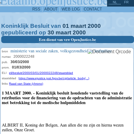
^
-
NL
FR
RSS
ABOUT
WEB LOG
CONTACT
Koninklijk Besluit van
01
maart
2000
gepubliceerd op
30
maart
2000
Een dienst van vzw OpenJustice.be
ministerie van sociale zaken, volksgezondheid en leefmilieu
bron
2000022248
numac
30/03/2000
pub.
01/03/2000
prom.
ELI
eli/besluit/2000/03/01/2000022248/staatsblad
staatsblad
https://www.ejustice.just.fgov.be/cgi/article_body(...)
links
Raad van State (chrono)
1 MAART 2000. - Koninklijk besluit houdende vaststelling van de
retributies voor de financiering van de opdrachten van de administratie
met betrekking tot de medische hulpmiddelen
ALBERT II, Koning der Belgen, Aan allen die nu zijn en hierna wezen
zullen, Onze Groet.