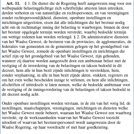
Art. 11.
§ 1. De dienst die de Regering heeft aangewezen mag voor een
welbepaalde belastingplichtige zich schriftelijke attesten laten uitreiken,
derden verhoren en van natuurlijke en rechtspersonen, en van verenigingen
zonder rechtspersoonlijkheid, diensten, openbare instellingen en
inrichtingen uitgesloten, eisen dat alle inlichtingen die het bestuur nodig
acht om de rechtmatige inning der belasting te waarborgen, binnen de door
het bestuur opgelegde termijn worden verstrekt, waarbij bedoelde termijn
om wettige redenen kan worden verlengd. § 2. De administratieve diensten
van het Waalse Gewest, de besturen van de provincies, de agglomeraties, de
federaties van gemeenten en de gemeenten gelegen op het grondgebied van
het Waalse Gewest, zomede de openbare instellingen en inrichtingen die
actief zijn op het grondgebied van het Waalse Gewest, zijn gehouden,
wanneer zij daartoe worden aangezocht door een ambtenaar belast met de
vestiging of de invordering van de belastingen en taksen bedoeld in dit
decreet, hem alle in hun bezit zijnde inlichtingen te verstrekken, hem,
zonder verplaatsing, in alle in hun bezit zijnde akten, stukken, registers en
om het even welke bescheiden inzage te verlenen, en hem alle inlichtingen,
afschriften of uittreksels te laten nemen, welke de bedoelde ambtenaar voor
de vestiging of de inningsvordering van de belastingen of taksen bedoeld in
dit decreet nodig acht.
Onder openbare instellingen worden verstaan, in de zin van het vorig lid, de
instellingen, maatschappijen, verenigingen, inrichtingen en diensten welke
het Waalse Gewest mede beheert, waaraan het Waalse Gewest een waarborg
verstrekt, op de werkzaamheden waarvan het Waalse Gewest toezicht
uitoefent of waarvan het bestuurspersoneel wordt aangewezen door de
Waalse Regering, op haar voordracht of met haar goedkeuring.