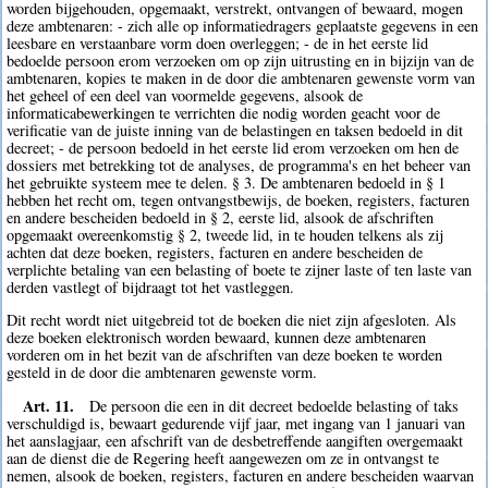
worden bijgehouden, opgemaakt, verstrekt, ontvangen of bewaard, mogen
deze ambtenaren: - zich alle op informatiedragers geplaatste gegevens in een
leesbare en verstaanbare vorm doen overleggen; - de in het eerste lid
bedoelde persoon erom verzoeken om op zijn uitrusting en in bijzijn van de
ambtenaren, kopies te maken in de door die ambtenaren gewenste vorm van
het geheel of een deel van voormelde gegevens, alsook de
informaticabewerkingen te verrichten die nodig worden geacht voor de
verificatie van de juiste inning van de belastingen en taksen bedoeld in dit
decreet; - de persoon bedoeld in het eerste lid erom verzoeken om hen de
dossiers met betrekking tot de analyses, de programma's en het beheer van
het gebruikte systeem mee te delen. § 3. De ambtenaren bedoeld in § 1
hebben het recht om, tegen ontvangstbewijs, de boeken, registers, facturen
en andere bescheiden bedoeld in § 2, eerste lid, alsook de afschriften
opgemaakt overeenkomstig § 2, tweede lid, in te houden telkens als zij
achten dat deze boeken, registers, facturen en andere bescheiden de
verplichte betaling van een belasting of boete te zijner laste of ten laste van
derden vastlegt of bijdraagt tot het vastleggen.
Dit recht wordt niet uitgebreid tot de boeken die niet zijn afgesloten. Als
deze boeken elektronisch worden bewaard, kunnen deze ambtenaren
vorderen om in het bezit van de afschriften van deze boeken te worden
gesteld in de door die ambtenaren gewenste vorm.
Art. 11.
De persoon die een in dit decreet bedoelde belasting of taks
verschuldigd is, bewaart gedurende vijf jaar, met ingang van 1 januari van
het aanslagjaar, een afschrift van de desbetreffende aangiften overgemaakt
aan de dienst die de Regering heeft aangewezen om ze in ontvangst te
nemen, alsook de boeken, registers, facturen en andere bescheiden waarvan