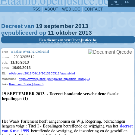
^
-
NL
FR
RSS
ABOUT
WEB LOG
CONTACT
Decreet van
19
september
2013
gepubliceerd op
11
oktober
2013
Een dienst van vzw OpenJustice.be
waalse overheidsdienst
bron
2013205512
numac
11/10/2013
pub.
19/09/2013
prom.
ELI
eli/decreet/2013/09/19/2013205512/staatsblad
staatsblad
https://www.ejustice.just.fgov.be/cgi/article_body(...)
links
Raad van State (chrono)
19 SEPTEMBER 2013. - Decreet houdende verscheidene fiscale
bepalingen (1)
Het Waals Parlement heeft aangenomen en Wij, Regering, bekrachtigen
decreet
hetgeen volgt : Titel I - Bepalingen betreffende de wijziging van het
van 6 mei 1999
betreffende de vestiging, de invordering en de geschillen