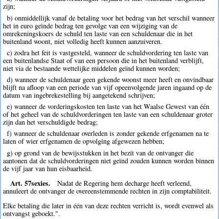
zijn;
b) onmiddellijk vanaf de betaling voor het bedrag van het verschil wanneer
het in euro geïnde bedrag ten gevolge van een wijziging van de
omrekeningskoers de schuld ten laste van een schuldenaar die in het
buitenland woont, niet volledig heeft kunnen aanzuiveren.
c) zodra het feit is vastgesteld, wanneer de schuldvordering ten laste van
een buitenlandse Staat of van een persoon die in het buitenland verblijft,
niet via de bestaande wettelijke middelen geïnd kunnen worden;
d) wanneer de schuldenaar geen gekende woonst meer heeft en onvindbaar
blijft na afloop van een periode van vijf opeenvolgende jaren ingaand op de
datum van ingebrekestelling bij aangetekend schrijven;
e) wanneer de vorderingskosten ten laste van het Waalse Gewest van één
of het geheel van de schuldvorderingen ten laste van een schuldenaar groter
zijn dan het verschuldigde bedrag;
f) wanneer de schuldenaar overleden is zonder gekende erfgenamen na te
laten of wier erfgenamen de opvolging afgewezen hebben;
g) op grond van de bewijsstukken in het bezit van de ontvanger die
aantonen dat de schuldvorderingen niet geïnd zouden kunnen worden binnen
de vijf jaar van hun eisbaarheid.
Art. 57sexies.
Nadat de Regering hem decharge heeft verleend,
annuleert de ontvanger de overeenstemmende rechten in zijn comptabiliteit.
Elke betaling die later in één van deze rechten verricht is, wordt evenwel als
ontvangst geboekt.".