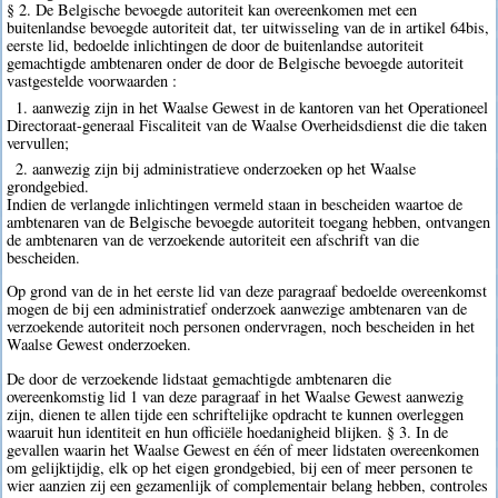
§ 2. De Belgische bevoegde autoriteit kan overeenkomen met een
buitenlandse bevoegde autoriteit dat, ter uitwisseling van de in artikel 64bis,
eerste lid, bedoelde inlichtingen de door de buitenlandse autoriteit
gemachtigde ambtenaren onder de door de Belgische bevoegde autoriteit
vastgestelde voorwaarden :
1. aanwezig zijn in het Waalse Gewest in de kantoren van het Operationeel
Directoraat-generaal Fiscaliteit van de Waalse Overheidsdienst die die taken
vervullen;
2. aanwezig zijn bij administratieve onderzoeken op het Waalse
grondgebied.
Indien de verlangde inlichtingen vermeld staan in bescheiden waartoe de
ambtenaren van de Belgische bevoegde autoriteit toegang hebben, ontvangen
de ambtenaren van de verzoekende autoriteit een afschrift van die
bescheiden.
Op grond van de in het eerste lid van deze paragraaf bedoelde overeenkomst
mogen de bij een administratief onderzoek aanwezige ambtenaren van de
verzoekende autoriteit noch personen ondervragen, noch bescheiden in het
Waalse Gewest onderzoeken.
De door de verzoekende lidstaat gemachtigde ambtenaren die
overeenkomstig lid 1 van deze paragraaf in het Waalse Gewest aanwezig
zijn, dienen te allen tijde een schriftelijke opdracht te kunnen overleggen
waaruit hun identiteit en hun officiële hoedanigheid blijken. § 3. In de
gevallen waarin het Waalse Gewest en één of meer lidstaten overeenkomen
om gelijktijdig, elk op het eigen grondgebied, bij een of meer personen te
wier aanzien zij een gezamenlijk of complementair belang hebben, controles