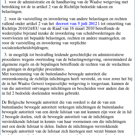
1. voor de administratie en de handhaving van de Waalse wetgeving met
betrekking tot de in artikel 2 van de Richtlijn bedoelde taksen en
belastingen;
2. voor de vaststelling en invordering van andere belastingen en rechten
decreet van 5 juli 2012
vallend onder artikel 2 van het
1
tot omzetting van
Richtlijn 2010/24/EU van de Raad van 16 maart 2010 betreffende de
wederzijdse bijstand inzake de invordering van schuldvorderingen die
voortvloeien uit bepaalde belastingen, rechten en andere maatregelen, en
voor de vaststelling en invordering van verplichte
socialezekerheidsbijdragen;
3. in mogelijk tot bestraffing leidende gerechtelijke en administratieve
procedures wegens overtreding van de belastingwetgeving, onverminderd de
algemene regels en de bepalingen betreffende de rechten van de verdachten
en getuigen in dergelijke procedures.
Met toestemming van de buitenlandse bevoegde autoriteit die
overeenkomstig de richtlijn inlichtingen heeft verstrekt, en voor zover het bij
de in het Waalse Gewest toepasselijke wetgeving is toegestaan, kunnen de
van die autoriteit ontvangen inlichtingen en bescheiden voor andere dan de
in lid 2 bedoelde doeleinden worden gebruikt.
De Belgische bevoegde autoriteit die van oordeel is dat de van een
buitenlandse bevoegde autoriteit verkregen inlichtingen de buitenlandse
bevoegde autoriteit van een derde lidstaat van nut kunnen zijn voor de in lid
2 beoogde doelen, stelt de bevoegde autoriteit van de inlichtingen
verstrekkende lidstaat in kennis van haar voornemen om die inlichtingen
met een derde lidstaat te delen. Indien de inlichtingen verstrekkende
bevoegde autoriteit van de lidstaat zich hiertegen niet verzet binnen tien