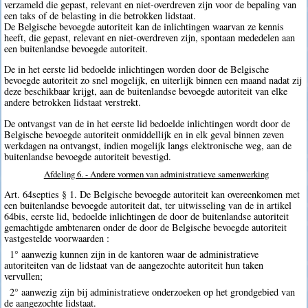
verzameld die gepast, relevant en niet-overdreven zijn voor de bepaling van
een taks of de belasting in die betrokken lidstaat.
De Belgische bevoegde autoriteit kan de inlichtingen waarvan ze kennis
heeft, die gepast, relevant en niet-overdreven zijn, spontaan mededelen aan
een buitenlandse bevoegde autoriteit.
De in het eerste lid bedoelde inlichtingen worden door de Belgische
bevoegde autoriteit zo snel mogelijk, en uiterlijk binnen een maand nadat zij
deze beschikbaar krijgt, aan de buitenlandse bevoegde autoriteit van elke
andere betrokken lidstaat verstrekt.
De ontvangst van de in het eerste lid bedoelde inlichtingen wordt door de
Belgische bevoegde autoriteit onmiddellijk en in elk geval binnen zeven
werkdagen na ontvangst, indien mogelijk langs elektronische weg, aan de
buitenlandse bevoegde autoriteit bevestigd.
Afdeling 6. - Andere vormen van administratieve samenwerking
Art. 64septies § 1. De Belgische bevoegde autoriteit kan overeenkomen met
een buitenlandse bevoegde autoriteit dat, ter uitwisseling van de in artikel
64bis, eerste lid, bedoelde inlichtingen de door de buitenlandse autoriteit
gemachtigde ambtenaren onder de door de Belgische bevoegde autoriteit
vastgestelde voorwaarden :
1° aanwezig kunnen zijn in de kantoren waar de administratieve
autoriteiten van de lidstaat van de aangezochte autoriteit hun taken
vervullen;
2° aanwezig zijn bij administratieve onderzoeken op het grondgebied van
de aangezochte lidstaat.