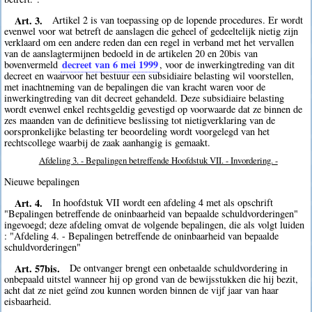
Art. 3.
Artikel 2 is van toepassing op de lopende procedures. Er wordt
evenwel voor wat betreft de aanslagen die geheel of gedeeltelijk nietig zijn
verklaard om een andere reden dan een regel in verband met het vervallen
van de aanslagtermijnen bedoeld in de artikelen 20 en 20bis van
decreet van 6 mei 1999
bovenvermeld
, voor de inwerkingtreding van dit
decreet en waarvoor het bestuur een subsidiaire belasting wil voorstellen,
met inachtneming van de bepalingen die van kracht waren voor de
inwerkingtreding van dit decreet gehandeld. Deze subsidiaire belasting
wordt evenwel enkel rechtsgeldig gevestigd op voorwaarde dat ze binnen de
zes maanden van de definitieve beslissing tot nietigverklaring van de
oorspronkelijke belasting ter beoordeling wordt voorgelegd van het
rechtscollege waarbij de zaak aanhangig is gemaakt.
Afdeling 3. - Bepalingen betreffende Hoofdstuk VII. - Invordering. -
Nieuwe bepalingen
Art. 4.
In hoofdstuk VII wordt een afdeling 4 met als opschrift
"Bepalingen betreffende de oninbaarheid van bepaalde schuldvorderingen"
ingevoegd; deze afdeling omvat de volgende bepalingen, die als volgt luiden
: "Afdeling 4. - Bepalingen betreffende de oninbaarheid van bepaalde
schuldvorderingen"
Art. 57bis.
De ontvanger brengt een onbetaalde schuldvordering in
onbepaald uitstel wanneer hij op grond van de bewijsstukken die hij bezit,
acht dat ze niet geïnd zou kunnen worden binnen de vijf jaar van haar
eisbaarheid.