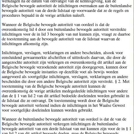
werkdagen na de datum van ontvangst van de kennisgeving, kan de
Belgische bevoegde autoriteit de inlichtingen overmaken aan de buitenlandse
bevoegde autoriteit van de derde lidstaat op voorwaarde dat ze de regels en
procedures bepaald in de vorige artikelen naleeft.
Wanneer de Belgische bevoegde autoriteit van oordeel is dat de
overeenkomstig lid 4 door een buitenlandse bevoegde autoriteit verstrekte
inlichtingen voor de in lid 3 beoogde van nut kunnen zijn, vraagt ze daartoe
de toestemming aan de bevoegde autoriteit van de lidstaat waarvan de
inlichtingen afkomstig zijn.
Inlichtingen, verslagen, verklaringen en andere bescheiden, alsook voor
eensluidend gewaarmerkte afschriften of uittreksels daarvan, die door de
aangezochte autoriteit zijn verkregen en overeenkomstig dit artikel aan de
Belgische bevoegde verzoekende autoriteit zijn doorgegeven, kunnen door
de Belgische bevoegde instanties op dezelfde voet als bewijs worden
aangevoerd als soortgelijke inlichtingen, verslagen, verklaringen en andere
bescheiden die door een andere Belgische autoriteit zijn verstrekt. § 2. Met
toestemming van de Belgische bevoegde autoriteit kunnen de
overeenkomstig de vorige artikelen medegedeelde inlichtingen voor andere
dan de § 1 van lid 2 van dit artikel bedoelde doeleinden worden gebruikt in
de lidstaat die ze ontvangt. De toestemming wordt door de Belgische
bevoegde autoriteit verleend indien de inlichtingen in het Waalse Gewest
voor soortgelijke doeleinden kunnen worden gebruikt.
Wanneer de buitenlandse bevoegde autoriteit van oordeel is dat de van de
Belgische bevoegde autoriteit verkregen inlichtingen de buitenlandse
bevoegde autoriteit van een derde lidstaat van nut kunnen zijn voor de in § 1
van lid 2 van dit artikel beoogde doelen, mag de Belgische bevoegde