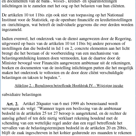
en documenten van de bank-, wissel-, krediet- en spaarinstellingen
inlichtingen in te zamelen met het oog op het belasten van hun cliënten.
De artikelen 10 tot 11bis zijn ook niet van toepassing op het Nationaal
Instituut voor de Statistiek, op de openbare financiële en kredietinstellingen
en -inrichtingen, wat betreft de individuele gegevens die over derden worden
ingezameld.
Indien evenwel, het onderzoek van de dienst aangewezen door de Regering,
uitgevoerd op basis van de artikelen 10 tot 11bis bij andere personen of
instellingen dan die bedoeld in lid 1 en 2, concrete elementen aan het licht
brengt die het bestaan of de voorbereiding van een mechanisme van
belastingontduiking kunnen doen vermoeden, kan de daartoe door de
Minister bevoegd voor Financiën aangewezen ambtenaar uit de rekeningen,
boeken en documenten van de instelling inlichtingen putten die het mogelijk
maken het onderzoek te voltooien en de door deze cliënt verschuldigde
belastingen en taksen te bepalen.".
Afdeling 2. - Bepalingen betreffende Hoofdstuk IV. - Wijziging inzake
subsidiaire belastingen
Art. 2.
Artikel 20quater van 6 mei 1999 als bovenstaand wordt
vervangen als volgt: "Wanneer tegen een beslissing van de ambtenaar
bedoeld in de artikelen 25 tot 27 beroep is aangetekend, en de rechter de
aanslag geheel of ten dele nietig verklaart rekening houdend met de
schending van een wettelijke regel ander dan een regel betreffende het
vervallen van de belastingstermijnen bedoeld in de artikelen 20 en 20bis,
blijft de zaak ingeschreven in het kohier gedurende zes maanden te rekenen