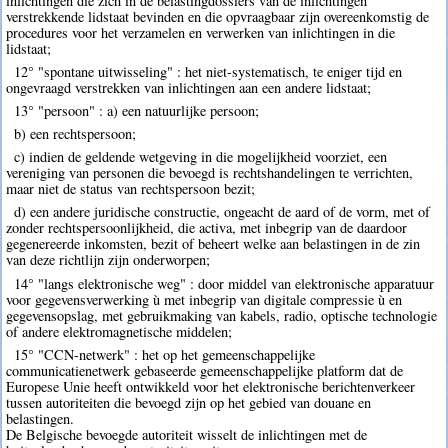
inlichtingen die zich in de belastingdossiers van de inlichtingen
verstrekkende lidstaat bevinden en die opvraagbaar zijn overeenkomstig de
procedures voor het verzamelen en verwerken van inlichtingen in die
lidstaat;
12° "spontane uitwisseling" : het niet-systematisch, te eniger tijd en
ongevraagd verstrekken van inlichtingen aan een andere lidstaat;
13° "persoon" : a) een natuurlijke persoon;
b) een rechtspersoon;
c) indien de geldende wetgeving in die mogelijkheid voorziet, een
vereniging van personen die bevoegd is rechtshandelingen te verrichten,
maar niet de status van rechtspersoon bezit;
d) een andere juridische constructie, ongeacht de aard of de vorm, met of
zonder rechtspersoonlijkheid, die activa, met inbegrip van de daardoor
gegenereerde inkomsten, bezit of beheert welke aan belastingen in de zin
van deze richtlijn zijn onderworpen;
14° "langs elektronische weg" : door middel van elektronische apparatuur
voor gegevensverwerking ù met inbegrip van digitale compressie ù en
gegevensopslag, met gebruikmaking van kabels, radio, optische technologie
of andere elektromagnetische middelen;
15° "CCN-netwerk" : het op het gemeenschappelijke
communicatienetwerk gebaseerde gemeenschappelijke platform dat de
Europese Unie heeft ontwikkeld voor het elektronische berichtenverkeer
tussen autoriteiten die bevoegd zijn op het gebied van douane en
belastingen.
De Belgische bevoegde autoriteit wisselt de inlichtingen met de