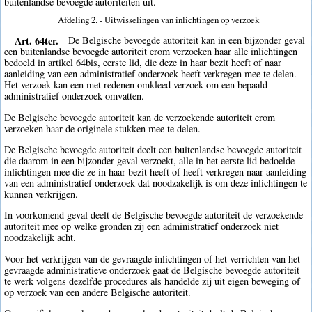
buitenlandse bevoegde autoriteiten uit.
Afdeling 2. - Uitwisselingen van inlichtingen op verzoek
Art. 64ter.
De Belgische bevoegde autoriteit kan in een bijzonder geval
een buitenlandse bevoegde autoriteit erom verzoeken haar alle inlichtingen
bedoeld in artikel 64bis, eerste lid, die deze in haar bezit heeft of naar
aanleiding van een administratief onderzoek heeft verkregen mee te delen.
Het verzoek kan een met redenen omkleed verzoek om een bepaald
administratief onderzoek omvatten.
De Belgische bevoegde autoriteit kan de verzoekende autoriteit erom
verzoeken haar de originele stukken mee te delen.
De Belgische bevoegde autoriteit deelt een buitenlandse bevoegde autoriteit
die daarom in een bijzonder geval verzoekt, alle in het eerste lid bedoelde
inlichtingen mee die ze in haar bezit heeft of heeft verkregen naar aanleiding
van een administratief onderzoek dat noodzakelijk is om deze inlichtingen te
kunnen verkrijgen.
In voorkomend geval deelt de Belgische bevoegde autoriteit de verzoekende
autoriteit mee op welke gronden zij een administratief onderzoek niet
noodzakelijk acht.
Voor het verkrijgen van de gevraagde inlichtingen of het verrichten van het
gevraagde administratieve onderzoek gaat de Belgische bevoegde autoriteit
te werk volgens dezelfde procedures als handelde zij uit eigen beweging of
op verzoek van een andere Belgische autoriteit.