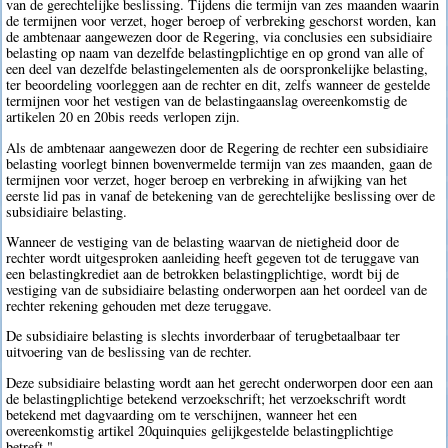
van de gerechtelijke beslissing. Tijdens die termijn van zes maanden waarin
de termijnen voor verzet, hoger beroep of verbreking geschorst worden, kan
de ambtenaar aangewezen door de Regering, via conclusies een subsidiaire
belasting op naam van dezelfde belastingplichtige en op grond van alle of
een deel van dezelfde belastingelementen als de oorspronkelijke belasting,
ter beoordeling voorleggen aan de rechter en dit, zelfs wanneer de gestelde
termijnen voor het vestigen van de belastingaanslag overeenkomstig de
artikelen 20 en 20bis reeds verlopen zijn.
Als de ambtenaar aangewezen door de Regering de rechter een subsidiaire
belasting voorlegt binnen bovenvermelde termijn van zes maanden, gaan de
termijnen voor verzet, hoger beroep en verbreking in afwijking van het
eerste lid pas in vanaf de betekening van de gerechtelijke beslissing over de
subsidiaire belasting.
Wanneer de vestiging van de belasting waarvan de nietigheid door de
rechter wordt uitgesproken aanleiding heeft gegeven tot de teruggave van
een belastingkrediet aan de betrokken belastingplichtige, wordt bij de
vestiging van de subsidiaire belasting onderworpen aan het oordeel van de
rechter rekening gehouden met deze teruggave.
De subsidiaire belasting is slechts invorderbaar of terugbetaalbaar ter
uitvoering van de beslissing van de rechter.
Deze subsidiaire belasting wordt aan het gerecht onderworpen door een aan
de belastingplichtige betekend verzoekschrift; het verzoekschrift wordt
betekend met dagvaarding om te verschijnen, wanneer het een
overeenkomstig artikel 20quinquies gelijkgestelde belastingplichtige
betreft.".