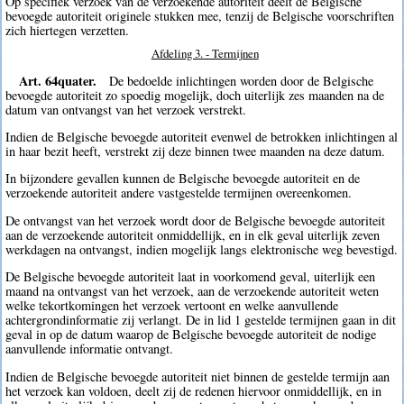
Op specifiek verzoek van de verzoekende autoriteit deelt de Belgische
bevoegde autoriteit originele stukken mee, tenzij de Belgische voorschriften
zich hiertegen verzetten.
Afdeling 3. - Termijnen
Art. 64quater.
De bedoelde inlichtingen worden door de Belgische
bevoegde autoriteit zo spoedig mogelijk, doch uiterlijk zes maanden na de
datum van ontvangst van het verzoek verstrekt.
Indien de Belgische bevoegde autoriteit evenwel de betrokken inlichtingen al
in haar bezit heeft, verstrekt zij deze binnen twee maanden na deze datum.
In bijzondere gevallen kunnen de Belgische bevoegde autoriteit en de
verzoekende autoriteit andere vastgestelde termijnen overeenkomen.
De ontvangst van het verzoek wordt door de Belgische bevoegde autoriteit
aan de verzoekende autoriteit onmiddellijk, en in elk geval uiterlijk zeven
werkdagen na ontvangst, indien mogelijk langs elektronische weg bevestigd.
De Belgische bevoegde autoriteit laat in voorkomend geval, uiterlijk een
maand na ontvangst van het verzoek, aan de verzoekende autoriteit weten
welke tekortkomingen het verzoek vertoont en welke aanvullende
achtergrondinformatie zij verlangt. De in lid 1 gestelde termijnen gaan in dit
geval in op de datum waarop de Belgische bevoegde autoriteit de nodige
aanvullende informatie ontvangt.
Indien de Belgische bevoegde autoriteit niet binnen de gestelde termijn aan
het verzoek kan voldoen, deelt zij de redenen hiervoor onmiddellijk, en in