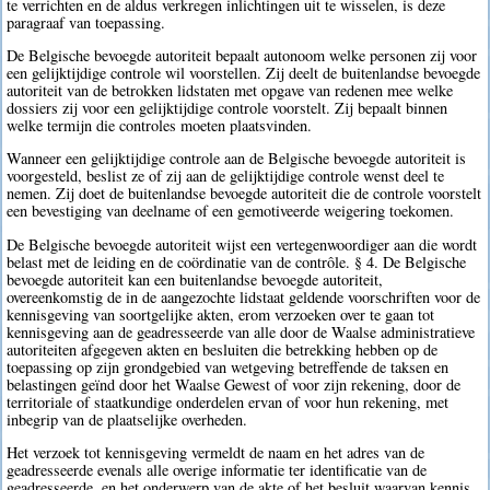
te verrichten en de aldus verkregen inlichtingen uit te wisselen, is deze
paragraaf van toepassing.
De Belgische bevoegde autoriteit bepaalt autonoom welke personen zij voor
een gelijktijdige controle wil voorstellen. Zij deelt de buitenlandse bevoegde
autoriteit van de betrokken lidstaten met opgave van redenen mee welke
dossiers zij voor een gelijktijdige controle voorstelt. Zij bepaalt binnen
welke termijn die controles moeten plaatsvinden.
Wanneer een gelijktijdige controle aan de Belgische bevoegde autoriteit is
voorgesteld, beslist ze of zij aan de gelijktijdige controle wenst deel te
nemen. Zij doet de buitenlandse bevoegde autoriteit die de controle voorstelt
een bevestiging van deelname of een gemotiveerde weigering toekomen.
De Belgische bevoegde autoriteit wijst een vertegenwoordiger aan die wordt
belast met de leiding en de coördinatie van de contrôle. § 4. De Belgische
bevoegde autoriteit kan een buitenlandse bevoegde autoriteit,
overeenkomstig de in de aangezochte lidstaat geldende voorschriften voor de
kennisgeving van soortgelijke akten, erom verzoeken over te gaan tot
kennisgeving aan de geadresseerde van alle door de Waalse administratieve
autoriteiten afgegeven akten en besluiten die betrekking hebben op de
toepassing op zijn grondgebied van wetgeving betreffende de taksen en
belastingen geïnd door het Waalse Gewest of voor zijn rekening, door de
territoriale of staatkundige onderdelen ervan of voor hun rekening, met
inbegrip van de plaatselijke overheden.
Het verzoek tot kennisgeving vermeldt de naam en het adres van de
geadresseerde evenals alle overige informatie ter identificatie van de
geadresseerde, en het onderwerp van de akte of het besluit waarvan kennis