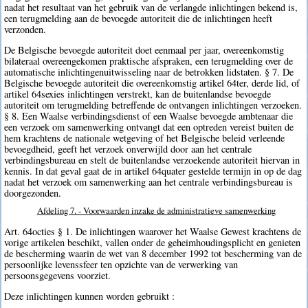
nadat het resultaat van het gebruik van de verlangde inlichtingen bekend is,
een terugmelding aan de bevoegde autoriteit die de inlichtingen heeft
verzonden.
De Belgische bevoegde autoriteit doet eenmaal per jaar, overeenkomstig
bilateraal overeengekomen praktische afspraken, een terugmelding over de
automatische inlichtingenuitwisseling naar de betrokken lidstaten. § 7. De
Belgische bevoegde autoriteit die overeenkomstig artikel 64ter, derde lid, of
artikel 64sexies inlichtingen verstrekt, kan de buitenlandse bevoegde
autoriteit om terugmelding betreffende de ontvangen inlichtingen verzoeken.
§ 8. Een Waalse verbindingsdienst of een Waalse bevoegde ambtenaar die
een verzoek om samenwerking ontvangt dat een optreden vereist buiten de
hem krachtens de nationale wetgeving of het Belgische beleid verleende
bevoegdheid, geeft het verzoek onverwijld door aan het centrale
verbindingsbureau en stelt de buitenlandse verzoekende autoriteit hiervan in
kennis. In dat geval gaat de in artikel 64quater gestelde termijn in op de dag
nadat het verzoek om samenwerking aan het centrale verbindingsbureau is
doorgezonden.
Afdeling 7. - Voorwaarden inzake de administratieve samenwerking
Art. 64octies § 1. De inlichtingen waarover het Waalse Gewest krachtens de
vorige artikelen beschikt, vallen onder de geheimhoudingsplicht en genieten
de bescherming waarin de wet van 8 december 1992 tot bescherming van de
persoonlijke levenssfeer ten opzichte van de verwerking van
persoonsgegevens voorziet.
Deze inlichtingen kunnen worden gebruikt :