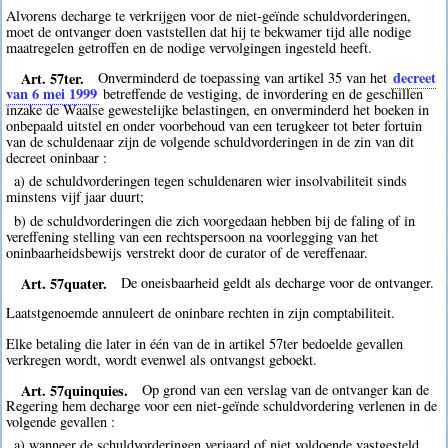
Alvorens decharge te verkrijgen voor de niet-geïnde schuldvorderingen,
moet de ontvanger doen vaststellen dat hij te bekwamer tijd alle nodige
maatregelen getroffen en de nodige vervolgingen ingesteld heeft.
Art. 57ter.
decreet
Onverminderd de toepassing van artikel 35 van het
van 6 mei 1999
betreffende de vestiging, de invordering en de geschillen
inzake de Waalse gewestelijke belastingen, en onverminderd het boeken in
onbepaald uitstel en onder voorbehoud van een terugkeer tot beter fortuin
van de schuldenaar zijn de volgende schuldvorderingen in de zin van dit
decreet oninbaar :
a) de schuldvorderingen tegen schuldenaren wier insolvabiliteit sinds
minstens vijf jaar duurt;
b) de schuldvorderingen die zich voorgedaan hebben bij de faling of in
vereffening stelling van een rechtspersoon na voorlegging van het
oninbaarheidsbewijs verstrekt door de curator of de vereffenaar.
Art. 57quater.
De oneisbaarheid geldt als decharge voor de ontvanger.
Laatstgenoemde annuleert de oninbare rechten in zijn comptabiliteit.
Elke betaling die later in één van de in artikel 57ter bedoelde gevallen
verkregen wordt, wordt evenwel als ontvangst geboekt.
Art. 57quinquies.
Op grond van een verslag van de ontvanger kan de
Regering hem decharge voor een niet-geïnde schuldvordering verlenen in de
volgende gevallen :
a) wanneer de schuldvorderingen verjaard of niet voldoende vastgesteld