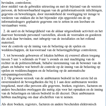
bevinden, controleren;
door middel van de gebruikte uitrusting en met de bijstand van de vereiste
persoon, de betrouwbaarheid nagaan van de geïnformatiseerde inlichtingen,
gegevens en bewerkingen, door inzonderheid de voorlegging ter inzage te
vorderen van stukken die in het bijzonder zijn opgesteld om de op
informatiedragers geplaatste gegevens om te zetten in een leesbare en
verstaanbare vorm;
2. de aard en de belangrijkheid van de aldaar uitgeoefende activiteit en het
daarvoor bestemde personeel vaststellen, alsook de voorraden en goederen
die zich daar bevinden, met inbegrip van de installaties en het rollend
materieel;
voor de controle op de inning van de belasting op de spelen en
weddenschappen, de kasvoorraad van de belastingplichtige controleren;
3. tot bewoonde gebouwen of lokalen hebben zij evenwel alleen toegang
tussen 5 uur 's ochtends en 9 uur 's avonds en met machtiging van de
rechter in de politierechtbank, behalve instemming van de bewoner van de
plaats en behalve wat betreft de controle op de inning van de belasting op
spelen en weddenschappen en de belasting op de automatische
ontspanningstoestellen.
§ 2. Op gewoon verzoek van de ambtenaren bedoeld in het eerste lid en
onverminderd de bevoegdheden die bij § 1 aan deze ambtenaren worden
toegekend, moet elke persoon alle gegevens, boeken, registers, facturen en
andere bescheiden overleggen die nuttig zijn voor het opmaken en de inning
van de belastingen en taksen bedoeld in dit decreet. Deze ambtenaren
hebben machtiging om daar afschriften van te nemen.
Als deze boeken, registers, facturen en andere bescheiden elektronisch