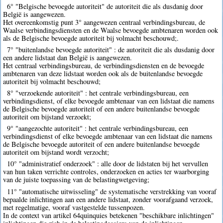
6° "Belgische bevoegde autoriteit" de autoriteit die als dusdanig door
België is aangewezen.
Het overeenkomstig punt 3° aangewezen centraal verbindingsbureau, de
Waalse verbindingsdiensten en de Waalse bevoegde ambtenaren worden ook
als de Belgische bevoegde autoriteit bij volmacht beschouwd;.
7° "buitenlandse bevoegde autoriteit" : de autoriteit die als dusdanig door
een andere lidstaat dan België is aangewezen.
Het centraal verbindingsbureau, de verbindingsdiensten en de bevoegde
ambtenaren van deze lidstaat worden ook als de buitenlandse bevoegde
autoriteit bij volmacht beschouwd;
8° "verzoekende autoriteit" : het centrale verbindingsbureau, een
verbindingsdienst, of elke bevoegde ambtenaar van een lidstaat die namens
de Belgische bevoegde autoriteit of een andere buitenlandse bevoegde
autoriteit om bijstand verzoekt;
9° "aangezochte autoriteit" : het centrale verbindingsbureau, een
verbindingsdienst of elke bevoegde ambtenaar van een lidstaat die namens
de Belgische bevoegde autoriteit of een andere buitenlandse bevoegde
autoriteit om bijstand wordt verzocht;
10° "administratief onderzoek" : alle door de lidstaten bij het vervullen
van hun taken verrichte controles, onderzoeken en acties ter waarborging
van de juiste toepassing van de belastingwetgeving;
11° "automatische uitwisseling" de systematische verstrekking van vooraf
bepaalde inlichtingen aan een andere lidstaat, zonder voorafgaand verzoek,
met regelmatige, vooraf vastgestelde tussenpozen.
In de context van artikel 64quinquies betekenen "beschikbare inlichtingen"