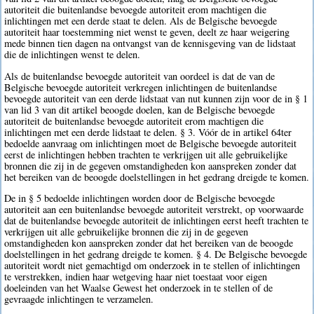
autoriteit die buitenlandse bevoegde autoriteit erom machtigen die
inlichtingen met een derde staat te delen. Als de Belgische bevoegde
autoriteit haar toestemming niet wenst te geven, deelt ze haar weigering
mede binnen tien dagen na ontvangst van de kennisgeving van de lidstaat
die de inlichtingen wenst te delen.
Als de buitenlandse bevoegde autoriteit van oordeel is dat de van de
Belgische bevoegde autoriteit verkregen inlichtingen de buitenlandse
bevoegde autoriteit van een derde lidstaat van nut kunnen zijn voor de in § 1
van lid 3 van dit artikel beoogde doelen, kan de Belgische bevoegde
autoriteit de buitenlandse bevoegde autoriteit erom machtigen die
inlichtingen met een derde lidstaat te delen. § 3. Vóór de in artikel 64ter
bedoelde aanvraag om inlichtingen moet de Belgische bevoegde autoriteit
eerst de inlichtingen hebben trachten te verkrijgen uit alle gebruikelijke
bronnen die zij in de gegeven omstandigheden kon aanspreken zonder dat
het bereiken van de beoogde doelstellingen in het gedrang dreigde te komen.
De in § 5 bedoelde inlichtingen worden door de Belgische bevoegde
autoriteit aan een buitenlandse bevoegde autoriteit verstrekt, op voorwaarde
dat de buitenlandse bevoegde autoriteit de inlichtingen eerst heeft trachten te
verkrijgen uit alle gebruikelijke bronnen die zij in de gegeven
omstandigheden kon aanspreken zonder dat het bereiken van de beoogde
doelstellingen in het gedrang dreigde te komen. § 4. De Belgische bevoegde
autoriteit wordt niet gemachtigd om onderzoek in te stellen of inlichtingen
te verstrekken, indien haar wetgeving haar niet toestaat voor eigen
doeleinden van het Waalse Gewest het onderzoek in te stellen of de
gevraagde inlichtingen te verzamelen.