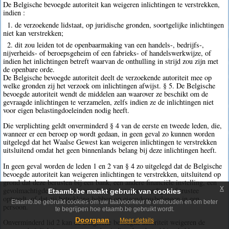
De Belgische bevoegde autoriteit kan weigeren inlichtingen te verstrekken,
indien :
1. de verzoekende lidstaat, op juridische gronden, soortgelijke inlichtingen
niet kan verstrekken;
2. dit zou leiden tot de openbaarmaking van een handels-, bedrijfs-,
nijverheids- of beroepsgeheim of een fabrieks- of handelswerkwijze, of
indien het inlichtingen betreft waarvan de onthulling in strijd zou zijn met
de openbare orde.
De Belgische bevoegde autoriteit deelt de verzoekende autoriteit mee op
welke gronden zij het verzoek om inlichtingen afwijst. § 5. De Belgische
bevoegde autoriteit wendt de middelen aan waarover ze beschikt om de
gevraagde inlichtingen te verzamelen, zelfs indien ze de inlichtingen niet
voor eigen belastingdoeleinden nodig heeft.
Die verplichting geldt onverminderd § 4 van de eerste en tweede leden, die,
wanneer er een beroep op wordt gedaan, in geen geval zo kunnen worden
uitgelegd dat het Waalse Gewest kan weigeren inlichtingen te verstrekken
uitsluitend omdat het geen binnenlands belang bij deze inlichtingen heeft.
In geen geval worden de leden 1 en 2 van § 4 zo uitgelegd dat de Belgische
bevoegde autoriteit kan weigeren inlichtingen te verstrekken, uitsluitend op
grond dat deze berusten bij een bank, een andere financiële instelling, een
x
gevolmachtigde of een persoon die als vertegenwoordiger of trustee
Etaamb.be maakt gebruik van cookies
optreedt, of dat zij betrekking hebben op eigendomsbelangen in een
Etaamb.be gebruikt cookies om uw taalvoorkeur te onthouden en om beter
persoon.
te begrijpen hoe etaamb.be gebruikt wordt.
Doorgaan
Meer details
Onverminderd lid 2 kan de Belgische bevoegde autoriteit weigeren de