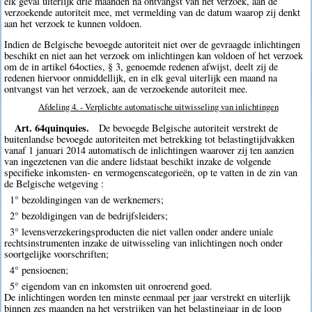
elk geval uiterlijk drie maanden na ontvangst van het verzoek, aan de
verzoekende autoriteit mee, met vermelding van de datum waarop zij denkt
aan het verzoek te kunnen voldoen.
Indien de Belgische bevoegde autoriteit niet over de gevraagde inlichtingen
beschikt en niet aan het verzoek om inlichtingen kan voldoen of het verzoek
om de in artikel 64octies, § 3, genoemde redenen afwijst, deelt zij de
redenen hiervoor onmiddellijk, en in elk geval uiterlijk een maand na
ontvangst van het verzoek, aan de verzoekende autoriteit mee.
Afdeling 4. - Verplichte automatische uitwisseling van inlichtingen
Art. 64quinquies.
De bevoegde Belgische autoriteit verstrekt de
buitenlandse bevoegde autoriteiten met betrekking tot belastingtijdvakken
vanaf 1 januari 2014 automatisch de inlichtingen waarover zij ten aanzien
van ingezetenen van die andere lidstaat beschikt inzake de volgende
specifieke inkomsten- en vermogenscategorieën, op te vatten in de zin van
de Belgische wetgeving :
1° bezoldingingen van de werknemers;
2° bezoldigingen van de bedrijfsleiders;
3° levensverzekeringsproducten die niet vallen onder andere uniale
rechtsinstrumenten inzake de uitwisseling van inlichtingen noch onder
soortgelijke voorschriften;
4° pensioenen;
5° eigendom van en inkomsten uit onroerend goed.
De inlichtingen worden ten minste eenmaal per jaar verstrekt en uiterlijk
binnen zes maanden na het verstrijken van het belastingjaar in de loop