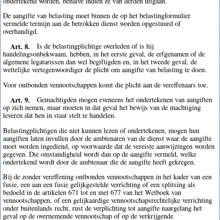
ondertekend worden, behalve indien ze van derden uitgaan.
De aangifte van belasting moet binnen de op het belastingformulier
vermelde termijn aan de betrokken dienst worden opgestuurd of
overhandigd.
Art. 8.
Is de belastingplichtige overleden of is hij
handelingsonbekwaam, hebben, in het eerste geval, de erfgenamen of de
algemene legatarissen dan wel begiftigden en, in het tweede geval, de
wettelijke vertegenwoordiger de plicht om aangifte van belasting te doen.
Voor ontbonden vennootschappen komt die plicht aan de vereffenaars toe.
Art. 9.
Gemachtigden mogen eveneens het ondertekenen van aangiften
op zich nemen, maar moeten in dat geval het bewijs van de machtiging
leveren dat hen in staat stelt te handelen.
Belastingplichtigen die niet kunnen lezen of ondertekenen, mogen hun
aangiften laten invullen door de ambtenaren van de dienst waar de aangifte
moet worden ingediend, op voorwaarde dat de vereiste aanwijzingen worden
gegeven. Die omstandigheid wordt dan op de aangifte vermeld, welke
ondertekend wordt door de ambtenaar die de aangifte heeft gekregen.
Bij de zonder vereffening ontbonden vennootschappen in het kader van een
fusie, een aan een fusie gelijkgestelde verrichting of een splitsing als
bedoeld in de artikelen 671 tot en met 677 van het Wetboek van
vennootschappen, of een gelijkaardige vennootschapsrechtelijke verrichting
onder buitenlands recht, rust de verplichting tot aangifte naargelang het
geval op de overnemende vennootschap of op de verkrijgende