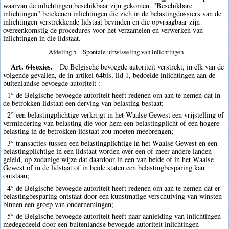
waarvan de inlichtingen beschikbaar zijn gekomen. "Beschikbare
inlichtingen" betekenen inlichtingen die zich in de belastingdossiers van de
inlichtingen verstrekkende lidstaat bevinden en die opvraagbaar zijn
overeenkomstig de procedures voor het verzamelen en verwerken van
inlichtingen in die lidstaat.
Afdeling 5. - Spontale uitwisseling van inlichtingen
Art. 64sexies.
De Belgische bevoegde autoriteit verstrekt, in elk van de
volgende gevallen, de in artikel 64bis, lid 1, bedoelde inlichtingen aan de
buitenlandse bevoegde autoriteit :
1° de Belgische bevoegde autoriteit heeft redenen om aan te nemen dat in
de betrokken lidstaat een derving van belasting bestaat;
2° een belastingplichtige verkrijgt in het Waalse Gewest een vrijstelling of
vermindering van belasting die voor hem een belastingplicht of een hogere
belasting in de betrokken lidstaat zou moeten meebrengen;
3° transacties tussen een belastingplichtige in het Waalse Gewest en een
belastingplichtige in een lidstaat worden over een of meer andere landen
geleid, op zodanige wijze dat daardoor in een van beide of in het Waalse
Gewest of in de lidstaat of in beide staten een belastingbesparing kan
ontstaan;
4° de Belgische bevoegde autoriteit heeft redenen om aan te nemen dat er
belastingbesparing ontstaat door een kunstmatige verschuiving van winsten
binnen een groep van ondernemingen;
5° de Belgische bevoegde autoriteit heeft naar aanleiding van inlichtingen
medegedeeld door een buitenlandse bevoegde autoriteit inlichtingen