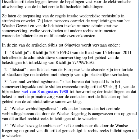
Dezelfde artikelen leggen tevens de bepalingen vast voor de elektronische
uitwisseling van de in het eerste lid bedoelde inlichtingen.
Ze laten de toepassing van de regels inzake wederzijdse rechtshulp in
strafzaken onverlet. Zij laten eveneens onverlet de verplichtingen van het
Waalse Gewest en van de lidstaten inzake ruimere administratieve
samenwerking, welke voortvloeien uit andere rechtsinstrumenten,
waaronder bilaterale en multilaterale overeenkomsten.
In de zin van de artikelen 64bis tot 64novies wordt verstaan onder :
1° "Richtlijn" : Richtlijn 2011/16/EG van de Raad van 15 februari 2011
betreffende de administratieve samenwerking op het gebied van de
belastingen tot intrekking van Richtlijn 77/799/EEG.
2° "lidstaat" : een lidstaat van de Europese Unie alsmede zijn territoriale
of staatkundige onderdelen met inbegrip van zijn plaatselijke overheden;
3° "centraal verbindingsbureau " : het bureau dat bepaald is in het
samenwerkingsakkoord te sluiten overeenkomstig artikel 92bis, § 1, van de
wet van 8 augustus 1980
bijzondere
tot hervorming der instellingen en dat
belast is met de primaire zorg voor de contacten met de lidstaten op het
gebied van de administratieve samenwerking.
4° "Waalse verbindingsdienst" : elk ander bureau dan het centrale
verbindingsbureau dat door de Waalse Regering is aangewezen om op grond
van dit artikel rechtstreeks inlichtingen uit te wisselen;
5° "Waalse bevoegde ambtenaar" : elke ambtenaar die door de Waalse
Regering op grond van dit artikel gemachtigd is rechtstreeks inlichtingen uit
te wisselen;