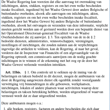
De Waalse Regering kan voorzien dat elke aanvraag tot overmaking van
inlichtingen, akten, stukken, registers en om het even welke bescheiden
inzake fiscaliteit, ingediend bij het Waalse Gewest door andere Belgische of
buitenlandse overheden, alsook alle aanvragen om inlichtingen, akten,
stukken, registers en om het even welke bescheiden inzake fiscaliteit,
ingediend door het Waalse Gewest bij andere Belgische of buitenlandse
overheden, alsook het ontvangen en verzenden van deze informatie, verplicht
moeten gericht worden aan of gestuurd worden door een bepaalde dienst van
het Operationeel Directoraat-generaal Fiscaliteit van de Waalse
Overheidsdienst die zij aanwijst. § 3. Ten opzichte van de in de § 2
bedoelde diensten, administraties, vennootschappen, verenigingen,
instellingen of inrichtingen, die zouden nalaten aan de verplichtingen
ingevolge die artikelen te voldoen, kan de Regering, al naar het geval,
vorderen dat de Inspecteur van Financiën of een afgevaardigde van de
Regering optreedt, een commissaris aanwijzen om de nodig geachte
inlichtingen in te winnen of de erkenning met het oog op de door het
Waalse Gewest verleende voordelen intrekken.
Art. 11bis.
§ 1. Om controle uit te oefenen op de inning van de
belastingen en taksen bedoeld in dit decreet, mogen de ambtenaren van de
door de Regering aangewezen dienst elk ogenblik zonder voorafgaande
verwittiging vrij binnendringen in alle gebouwen, werkplaatsen,
inrichtingen, lokalen of andere plaatsen waar activiteiten waarop deze
belastingen en taksen betrekking hebben, worden uitgeoefend of waarvan
vermoed wordt dat ze daar uitgeoefend worden.
Deze ambtenaren mogen o.a.:
1. alle boeken, registers, facturen en andere bescheiden die zich daar