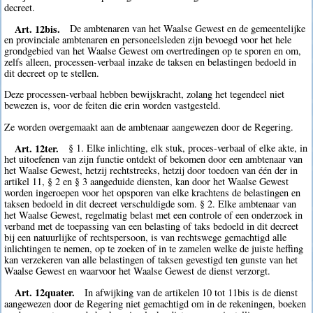
decreet.
Art. 12bis.
De ambtenaren van het Waalse Gewest en de gemeentelijke
en provinciale ambtenaren en personeelsleden zijn bevoegd voor het hele
grondgebied van het Waalse Gewest om overtredingen op te sporen en om,
zelfs alleen, processen-verbaal inzake de taksen en belastingen bedoeld in
dit decreet op te stellen.
Deze processen-verbaal hebben bewijskracht, zolang het tegendeel niet
bewezen is, voor de feiten die erin worden vastgesteld.
Ze worden overgemaakt aan de ambtenaar aangewezen door de Regering.
Art. 12ter.
§ 1. Elke inlichting, elk stuk, proces-verbaal of elke akte, in
het uitoefenen van zijn functie ontdekt of bekomen door een ambtenaar van
het Waalse Gewest, hetzij rechtstreeks, hetzij door toedoen van één der in
artikel 11, § 2 en § 3 aangeduide diensten, kan door het Waalse Gewest
worden ingeroepen voor het opsporen van elke krachtens de belastingen en
taksen bedoeld in dit decreet verschuldigde som. § 2. Elke ambtenaar van
het Waalse Gewest, regelmatig belast met een controle of een onderzoek in
verband met de toepassing van een belasting of taks bedoeld in dit decreet
bij een natuurlijke of rechtspersoon, is van rechtswege gemachtigd alle
inlichtingen te nemen, op te zoeken of in te zamelen welke de juiste heffing
kan verzekeren van alle belastingen of taksen gevestigd ten gunste van het
Waalse Gewest en waarvoor het Waalse Gewest de dienst verzorgt.
Art. 12quater.
In afwijking van de artikelen 10 tot 11bis is de dienst
aangewezen door de Regering niet gemachtigd om in de rekeningen, boeken