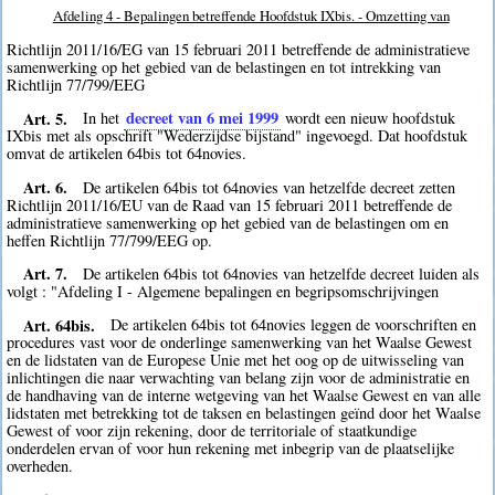
Afdeling 4 - Bepalingen betreffende Hoofdstuk IXbis. - Omzetting van
Richtlijn 2011/16/EG van 15 februari 2011 betreffende de administratieve
samenwerking op het gebied van de belastingen en tot intrekking van
Richtlijn 77/799/EEG
Art. 5.
decreet van 6 mei 1999
In het
wordt een nieuw hoofdstuk
IXbis met als opschrift "Wederzijdse bijstand" ingevoegd. Dat hoofdstuk
omvat de artikelen 64bis tot 64novies.
Art. 6.
De artikelen 64bis tot 64novies van hetzelfde decreet zetten
Richtlijn 2011/16/EU van de Raad van 15 februari 2011 betreffende de
administratieve samenwerking op het gebied van de belastingen om en
heffen Richtlijn 77/799/EEG op.
Art. 7.
De artikelen 64bis tot 64novies van hetzelfde decreet luiden als
volgt : "Afdeling I - Algemene bepalingen en begripsomschrijvingen
Art. 64bis.
De artikelen 64bis tot 64novies leggen de voorschriften en
procedures vast voor de onderlinge samenwerking van het Waalse Gewest
en de lidstaten van de Europese Unie met het oog op de uitwisseling van
inlichtingen die naar verwachting van belang zijn voor de administratie en
de handhaving van de interne wetgeving van het Waalse Gewest en van alle
lidstaten met betrekking tot de taksen en belastingen geïnd door het Waalse
Gewest of voor zijn rekening, door de territoriale of staatkundige
onderdelen ervan of voor hun rekening met inbegrip van de plaatselijke
overheden.