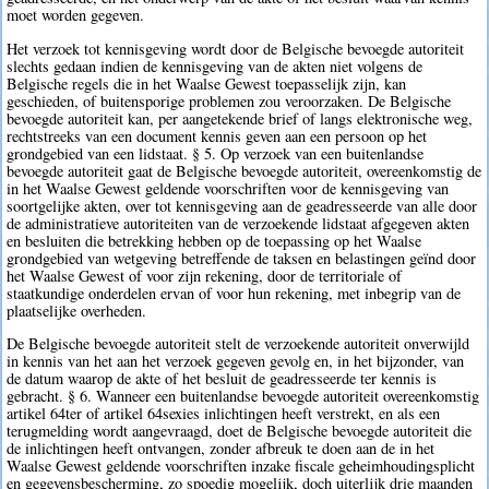
moet worden gegeven.
Het verzoek tot kennisgeving wordt door de Belgische bevoegde autoriteit
slechts gedaan indien de kennisgeving van de akten niet volgens de
Belgische regels die in het Waalse Gewest toepasselijk zijn, kan
geschieden, of buitensporige problemen zou veroorzaken. De Belgische
bevoegde autoriteit kan, per aangetekende brief of langs elektronische weg,
rechtstreeks van een document kennis geven aan een persoon op het
grondgebied van een lidstaat. § 5. Op verzoek van een buitenlandse
bevoegde autoriteit gaat de Belgische bevoegde autoriteit, overeenkomstig de
in het Waalse Gewest geldende voorschriften voor de kennisgeving van
soortgelijke akten, over tot kennisgeving aan de geadresseerde van alle door
de administratieve autoriteiten van de verzoekende lidstaat afgegeven akten
en besluiten die betrekking hebben op de toepassing op het Waalse
grondgebied van wetgeving betreffende de taksen en belastingen geïnd door
het Waalse Gewest of voor zijn rekening, door de territoriale of
staatkundige onderdelen ervan of voor hun rekening, met inbegrip van de
plaatselijke overheden.
De Belgische bevoegde autoriteit stelt de verzoekende autoriteit onverwijld
in kennis van het aan het verzoek gegeven gevolg en, in het bijzonder, van
de datum waarop de akte of het besluit de geadresseerde ter kennis is
gebracht. § 6. Wanneer een buitenlandse bevoegde autoriteit overeenkomstig
artikel 64ter of artikel 64sexies inlichtingen heeft verstrekt, en als een
terugmelding wordt aangevraagd, doet de Belgische bevoegde autoriteit die
de inlichtingen heeft ontvangen, zonder afbreuk te doen aan de in het
Waalse Gewest geldende voorschriften inzake fiscale geheimhoudingsplicht
en gegevensbescherming, zo spoedig mogelijk, doch uiterlijk drie maanden