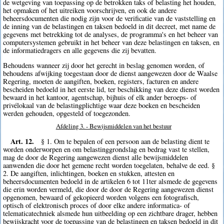
de wetgeving van toepassing op de betrokken taks of belasting het houden,
het opmaken of het uitreiken voorschrijven, en ook de andere
beheersdocumenten die nodig zijn voor de verificatie van de vaststelling en
de inning van de belastingen en taksen bedoeld in dit decreet, met name de
gegevens met betrekking tot de analyses, de programma's en het beheer van
computersystemen gebruikt in het beheer van deze belastingen en taksen, en
de informatiedragers en alle gegevens die zij bevatten.
Behoudens wanneer zij door het gerecht in beslag genomen worden, of
behoudens afwijking toegestaan door de dienst aangewezen door de Waalse
Regering, moeten de aangiften, boeken, registers, facturen en andere
bescheiden bedoeld in het eerste lid, ter beschikking van deze dienst worden
bewaard in het kantoor, agentschap, bijhuis of elk ander beroeps- of
privélokaal van de belastingplichtige waar deze boeken en bescheiden
werden gehouden, opgesteld of toegezonden.
Afdeling 3. - Bewijsmiddelen van het bestuur
Art. 12.
§ 1. Om te bepalen of een persoon aan de belasting dient te
worden onderworpen en om belastinggrondslag en bedrag vast te stellen,
mag de door de Regering aangewezen dienst alle bewijsmiddelen
aanwenden die door het gemene recht worden toegelaten, behalve de eed. §
2. De aangiften, inlichtingen, boeken en stukken, attesten en
beheersdocumenten bedoeld in de artikelen 6 tot 11ter alsmede de gegevens
die erin worden vermeld, die door de door de Regering aangewezen dienst
opgenomen, bewaard of gekopieerd worden volgens een fotografisch,
optisch of elektronisch proces of door elke andere informatica- of
telematicatechniek alsmede hun uitbeelding op een zichtbare drager, hebben
bewijskracht voor de toepassing van de belastingen en taksen bedoeld in dit