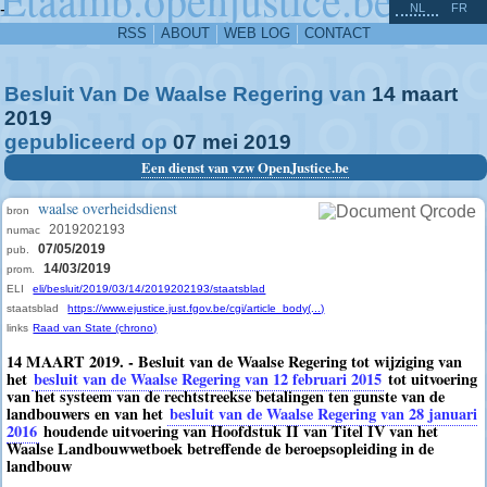
^
-
NL
FR
RSS
ABOUT
WEB LOG
CONTACT
Besluit Van De Waalse Regering van
14
maart
2019
gepubliceerd op
07
mei
2019
Een dienst van vzw OpenJustice.be
waalse overheidsdienst
bron
2019202193
numac
07/05/2019
pub.
14/03/2019
prom.
ELI
eli/besluit/2019/03/14/2019202193/staatsblad
staatsblad
https://www.ejustice.just.fgov.be/cgi/article_body(...)
links
Raad van State (chrono)
14 MAART 2019. - Besluit van de Waalse Regering tot wijziging van
het
besluit van de Waalse Regering van 12 februari 2015
tot uitvoering
van het systeem van de rechtstreekse betalingen ten gunste van de
landbouwers en van het
besluit van de Waalse Regering van 28 januari
2016
houdende uitvoering van Hoofdstuk II van Titel IV van het
Waalse Landbouwwetboek betreffende de beroepsopleiding in de
landbouw