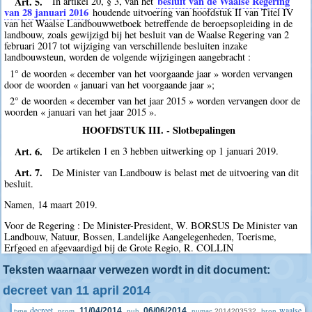
Art. 5.
besluit van de Waalse Regering
In artikel 20, § 3, van het
van 28 januari 2016
houdende uitvoering van hoofdstuk II van Titel IV
van het Waalse Landbouwwetboek betreffende de beroepsopleiding in de
landbouw, zoals gewijzigd bij het besluit van de Waalse Regering van 2
februari 2017 tot wijziging van verschillende besluiten inzake
landbouwsteun, worden de volgende wijzigingen aangebracht :
1° de woorden « december van het voorgaande jaar » worden vervangen
door de woorden « januari van het voorgaande jaar »;
2° de woorden « december van het jaar 2015 » worden vervangen door de
woorden « januari van het jaar 2015 ».
HOOFDSTUK III. - Slotbepalingen
Art. 6.
De artikelen 1 en 3 hebben uitwerking op 1 januari 2019.
Art. 7.
De Minister van Landbouw is belast met de uitvoering van dit
besluit.
Namen, 14 maart 2019.
Voor de Regering : De Minister-President, W. BORSUS De Minister van
Landbouw, Natuur, Bossen, Landelijke Aangelegenheden, Toerisme,
Erfgoed en afgevaardigd bij de Grote Regio, R. COLLIN
Teksten waarnaar verwezen wordt in dit document:
decreet van 11 april 2014
decreet
waalse
11/04/2014
06/06/2014
2014203532
type
prom.
pub.
numac
bron