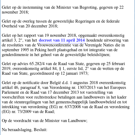
Gelet op de instemming van de Minister van Begroting, gegeven op 22
november 2018;
Gelet op de overleg tussen de gewestelijke Regeringen en de federale
Overheid van 20 december 2018;
Gelet op het rapport van 19 november 2018, opgemaakt overeenkomstig
decreet van 11 april 2014
artikel 3, 2°, van het
houdende uitvoering van
de resoluties van de Vrouwenconferentie van de Verenigde Naties die in
september 1995 in Peking heeft plaatsgehad en tot integratie van de
genderdimensie in het geheel van de gewestelijke beleidslijnen;
Gelet op advies 65.282/4 van de Raad van State, gegeven op 25 februari
2019, overeenkomstig artikel 84, § 1, eerste lid, 2° van de wetten op de
Raad van State, gecoördineerd op 12 januari 1973;
Gelet op de notificatie door België d.d. 1 augustus 2018 overeenkomstig
artikel 46, paragraaf 8, van Verordening nr. 1307/2013 van het Europees
Parlement en de Raad van 17 december 2013 tot vaststelling van
voorschriften voor rechtstreekse betalingen aan landbouwers in het kader
van de steunregelingen van het gemeenschappelijk landbouwbeleid en tot
intrekking van verordening (EG) nr. 637/2008 van de Raad en verordening
(EG) nr. 73/2009 van de Raad;
Op de voordracht van de Minister van Landbouw;
Na beraadslaging, Besluit: