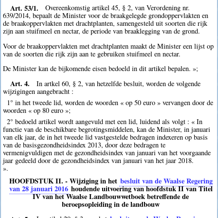
Art. 53/1.
Overeenkomstig artikel 45, § 2, van Verordening nr.
639/2014, bepaalt de Minister voor de braakgelegde grondoppervlakten en
de braakoppervlakten met drachtplanten, samengesteld uit soorten die rijk
zijn aan stuifmeel en nectar, de periode van braaklegging van de grond.
Voor de braakoppervlakten met drachtplanten maakt de Minister een lijst op
van de soorten die rijk zijn aan te gebruiken stuifmeel en nectar.
De Minister kan de bijkomende eisen bedoeld in dit artikel bepalen. »;
Art. 4.
In artkel 60, § 2, van hetzelfde besluit, worden de volgende
wijzigingen aangebracht :
1° in het tweede lid, worden de woorden « op 50 euro » vervangen door de
woorden « op 80 euro »;
2° bedoeld artikel wordt aangevuld met een lid, luidend als volgt : « In
functie van de beschikbare begrotingsmiddelen, kan de Minister, in januari
van elk jaar, de in het tweede lid vastgestelde bedragen indexeren op basis
van de basisgezondheidsindex 2013, door deze bedragen te
vermenigvuldigen met de gezondheidsindex van januari van het voorgaande
jaar gedeeld door de gezondheidsindex van januari van het jaar 2018.
».
HOOFDSTUK II. - Wijziging in het
besluit van de Waalse Regering
van 28 januari 2016
houdende uitvoering van hoofdstuk II van Titel
IV van het Waalse Landbouwwetboek betreffende de
beroepsopleiding in de landbouw