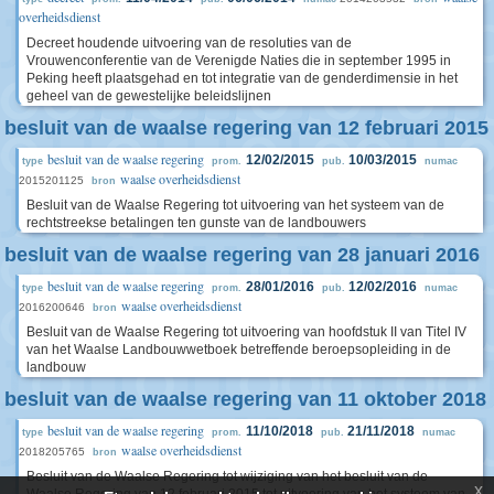
overheidsdienst
Decreet houdende uitvoering van de resoluties van de
Vrouwenconferentie van de Verenigde Naties die in september 1995 in
Peking heeft plaatsgehad en tot integratie van de genderdimensie in het
geheel van de gewestelijke beleidslijnen
besluit van de waalse regering van 12 februari 2015
besluit van de waalse regering
12/02/2015
10/03/2015
type
prom.
pub.
numac
waalse overheidsdienst
2015201125
bron
Besluit van de Waalse Regering tot uitvoering van het systeem van de
rechtstreekse betalingen ten gunste van de landbouwers
besluit van de waalse regering van 28 januari 2016
besluit van de waalse regering
28/01/2016
12/02/2016
type
prom.
pub.
numac
waalse overheidsdienst
2016200646
bron
Besluit van de Waalse Regering tot uitvoering van hoofdstuk II van Titel IV
van het Waalse Landbouwwetboek betreffende beroepsopleiding in de
landbouw
besluit van de waalse regering van 11 oktober 2018
besluit van de waalse regering
11/10/2018
21/11/2018
type
prom.
pub.
numac
waalse overheidsdienst
2018205765
bron
Besluit van de Waalse Regering tot wijziging van het besluit van de
x
Waalse Regering van 12 februari 2015 tot uitvoering van het systeem van