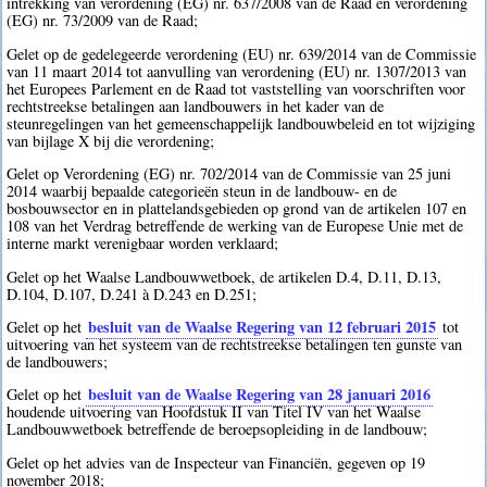
intrekking van verordening (EG) nr. 637/2008 van de Raad en verordening
(EG) nr. 73/2009 van de Raad;
Gelet op de gedelegeerde verordening (EU) nr. 639/2014 van de Commissie
van 11 maart 2014 tot aanvulling van verordening (EU) nr. 1307/2013 van
het Europees Parlement en de Raad tot vaststelling van voorschriften voor
rechtstreekse betalingen aan landbouwers in het kader van de
steunregelingen van het gemeenschappelijk landbouwbeleid en tot wijziging
van bijlage X bij die verordening;
Gelet op Verordening (EG) nr. 702/2014 van de Commissie van 25 juni
2014 waarbij bepaalde categorieën steun in de landbouw- en de
bosbouwsector en in plattelandsgebieden op grond van de artikelen 107 en
108 van het Verdrag betreffende de werking van de Europese Unie met de
interne markt verenigbaar worden verklaard;
Gelet op het Waalse Landbouwwetboek, de artikelen D.4, D.11, D.13,
D.104, D.107, D.241 à D.243 en D.251;
besluit van de Waalse Regering van 12 februari 2015
Gelet op het
tot
uitvoering van het systeem van de rechtstreekse betalingen ten gunste van
de landbouwers;
besluit van de Waalse Regering van 28 januari 2016
Gelet op het
houdende uitvoering van Hoofdstuk II van Titel IV van het Waalse
Landbouwwetboek betreffende de beroepsopleiding in de landbouw;
Gelet op het advies van de Inspecteur van Financiën, gegeven op 19
november 2018;