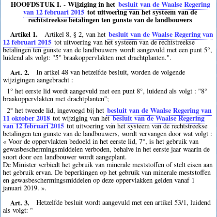
HOOFDSTUK I. - Wijziging in het
besluit van de Waalse Regering
van 12 februari 2015
tot uitvoering van het systeem van de
rechtstreekse betalingen ten gunste van de landbouwers
Artikel 1.
besluit van de Waalse Regering van
Artikel 8, § 2, van het
12 februari 2015
tot uitvoering van het systeem van de rechtstreekse
betalingen ten gunste van de landbouwers wordt aangevuld met een punt 5°,
luidend als volgt: "5° braakoppervlakten met drachtplanten.".
Art. 2.
In artkel 48 van hetzelfde besluit, worden de volgende
wijzigingen aangebracht :
1° het eerste lid wordt aangevuld met een punt 8°, luidend als volgt : "8°
braakoppervlakten met drachtplanten";
besluit van de Waalse Regering van
2° het tweede lid, ingevoegd bij het
11 oktober 2018
besluit van de Waalse Regering
tot wijziging van het
van 12 februari 2015
tot uitvoering van het systeem van de rechtstreekse
betalingen ten gunste van de landbouwers, wordt vervangen door wat volgt :
« Voor de oppervlakten bedoeld in het eerste lid, 7°, is het gebruik van
gewasbeschermingsmiddelen verboden, behalve in het eerste jaar waarin de
soort door een landbouwer wordt aangeplant.
De Minister verbiedt het gebruik van minerale meststoffen of stelt eisen aan
het gebruik ervan. De beperkingen op het gebruik van minerale meststoffen
en gewasbeschermingsmiddelen op deze oppervlakken gelden vanaf 1
januari 2019. ».
Art. 3.
Hetzelfde besluit wordt aangevuld met een artikel 53/1, luidend
als volgt: "