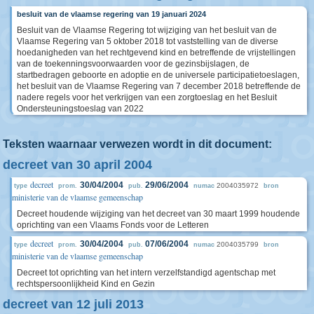
besluit van de vlaamse regering van 19 januari 2024
Besluit van de Vlaamse Regering tot wijziging van het besluit van de
Vlaamse Regering van 5 oktober 2018 tot vaststelling van de diverse
hoedanigheden van het rechtgevend kind en betreffende de vrijstellingen
van de toekenningsvoorwaarden voor de gezinsbijslagen, de
startbedragen geboorte en adoptie en de universele participatietoeslagen,
het besluit van de Vlaamse Regering van 7 december 2018 betreffende de
nadere regels voor het verkrijgen van een zorgtoeslag en het Besluit
Ondersteuningstoeslag van 2022
Teksten waarnaar verwezen wordt in dit document:
decreet van 30 april 2004
decreet
30/04/2004
29/06/2004
2004035972
type
prom.
pub.
numac
bron
ministerie van de vlaamse gemeenschap
Decreet houdende wijziging van het decreet van 30 maart 1999 houdende
oprichting van een Vlaams Fonds voor de Letteren
decreet
30/04/2004
07/06/2004
2004035799
type
prom.
pub.
numac
bron
ministerie van de vlaamse gemeenschap
Decreet tot oprichting van het intern verzelfstandigd agentschap met
rechtspersoonlijkheid Kind en Gezin
decreet van 12 juli 2013