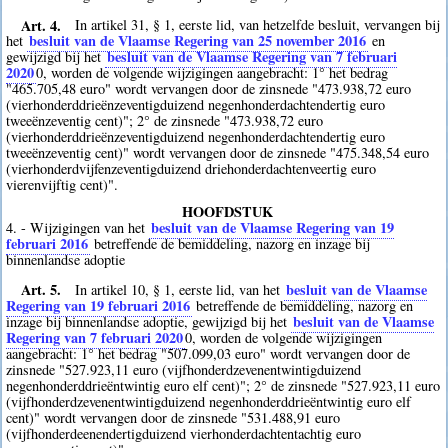
Art. 4.
In artikel 31, § 1, eerste lid, van hetzelfde besluit, vervangen bij
besluit van de Vlaamse Regering van 25 november 2016
het
en
besluit van de Vlaamse Regering van 7 februari
gewijzigd bij het
2020
0
, worden de volgende wijzigingen aangebracht: 1° het bedrag
"465.705,48 euro" wordt vervangen door de zinsnede "473.938,72 euro
(vierhonderddrieënzeventigduizend negenhonderdachtendertig euro
tweeënzeventig cent)"; 2° de zinsnede "473.938,72 euro
(vierhonderddrieënzeventigduizend negenhonderdachtendertig euro
tweeënzeventig cent)" wordt vervangen door de zinsnede "475.348,54 euro
(vierhonderdvijfenzeventigduizend driehonderdachtenveertig euro
vierenvijftig cent)".
HOOFDSTUK
besluit van de Vlaamse Regering van 19
4. - Wijzigingen van het
februari 2016
betreffende de bemiddeling, nazorg en inzage bij
binnenlandse adoptie
Art. 5.
besluit van de Vlaamse
In artikel 10, § 1, eerste lid, van het
Regering van 19 februari 2016
betreffende de bemiddeling, nazorg en
besluit van de Vlaamse
inzage bij binnenlandse adoptie, gewijzigd bij het
Regering van 7 februari 2020
0
, worden de volgende wijzigingen
aangebracht: 1° het bedrag "507.099,03 euro" wordt vervangen door de
zinsnede "527.923,11 euro (vijfhonderdzevenentwintigduizend
negenhonderddrieëntwintig euro elf cent)"; 2° de zinsnede "527.923,11 euro
(vijfhonderdzevenentwintigduizend negenhonderddrieëntwintig euro elf
cent)" wordt vervangen door de zinsnede "531.488,91 euro
(vijfhonderdeenendertigduizend vierhonderdachtentachtig euro