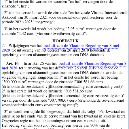
1° in het eerste lid worden de woorden "en het" vervangen door de
zinsnede ", het";
2° aan het eerste lid wordt de zinsnede "en het zesde Vlaams Intersectoraal
Akkoord van 30 maart 2021 voor de social-/non-profitsectoren voor de
periode 2021-2025" toegevoegd;
3° in het tweede lid wordt het bedrag "2,95 euro" vervangen door de
zinsnede "4,42 euro (vier euro tweeënveertig cent)".
HOOFDSTUK
besluit van de Vlaamse Regering van 8 mei
7. - Wijzigingen van het
2020
tot uitvoering van het decreet van 26 april 2019 houdende de
oprichting van een afstammingscentrum en een DNA-databank
Art. 10.
besluit van de Vlaamse Regering van 8
In artikel 26 van het
mei 2020
tot uitvoering van het decreet van 26 april 2019 houdende de
oprichting van een afstammingscentrum en een DNA-databank worden de
volgende wijzigingen aangebracht: 1° in het eerste lid wordt het bedrag
"300.000 euro" vervangen door de zinsnede "306.581,66 euro
(driehonderdenzesduizend vijfhonderdeenentachtig euro zesenzestig cent)";
2° in het eerste lid wordt de zinsnede "306.581,66 euro
(driehonderdenzesduizend vijfhonderd eenentachtig euro zesenzestig cent)"
vervangen door de zinsnede "307.708,67 euro (driehonderdenzevenduizend
zevenhonderdenacht euro zevenenzestig cent)";
3° er wordt een vijfde lid toegevoegd, dat luidt als volgt: "Per kwartaal en
uiterlijk op het einde van de eerste maand van het kwartaal in kwestie keert
Opgroeien regie aan het afstammingscentrum een voorschot uit.
Het bedrag van dat voorschot bedraagt een vierde van 90% van de