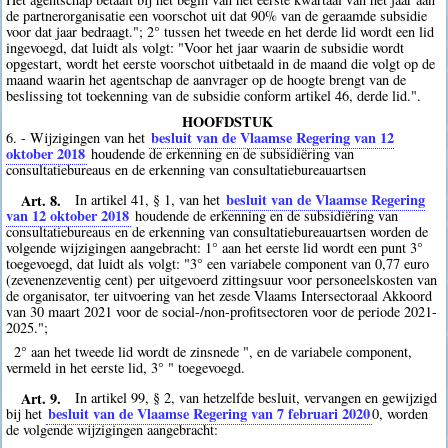
de partnerorganisatie een voorschot uit dat 90% van de geraamde subsidie
voor dat jaar bedraagt."; 2° tussen het tweede en het derde lid wordt een lid
ingevoegd, dat luidt als volgt: "Voor het jaar waarin de subsidie wordt
opgestart, wordt het eerste voorschot uitbetaald in de maand die volgt op de
maand waarin het agentschap de aanvrager op de hoogte brengt van de
beslissing tot toekenning van de subsidie conform artikel 46, derde lid.".
HOOFDSTUK
besluit van de Vlaamse Regering van 12
6. - Wijzigingen van het
oktober 2018
houdende de erkenning en de subsidiëring van
consultatiebureaus en de erkenning van consultatiebureauartsen
Art. 8.
besluit van de Vlaamse Regering
In artikel 41, § 1, van het
van 12 oktober 2018
houdende de erkenning en de subsidiëring van
consultatiebureaus en de erkenning van consultatiebureauartsen worden de
volgende wijzigingen aangebracht: 1° aan het eerste lid wordt een punt 3°
toegevoegd, dat luidt als volgt: "3° een variabele component van 0,77 euro
(zevenenzeventig cent) per uitgevoerd zittingsuur voor personeelskosten van
de organisator, ter uitvoering van het zesde Vlaams Intersectoraal Akkoord
van 30 maart 2021 voor de social-/non-profitsectoren voor de periode 2021-
2025.";
2° aan het tweede lid wordt de zinsnede ", en de variabele component,
vermeld in het eerste lid, 3° " toegevoegd.
Art. 9.
In artikel 99, § 2, van hetzelfde besluit, vervangen en gewijzigd
besluit van de Vlaamse Regering van 7 februari 2020
bij het
0
, worden
de volgende wijzigingen aangebracht: