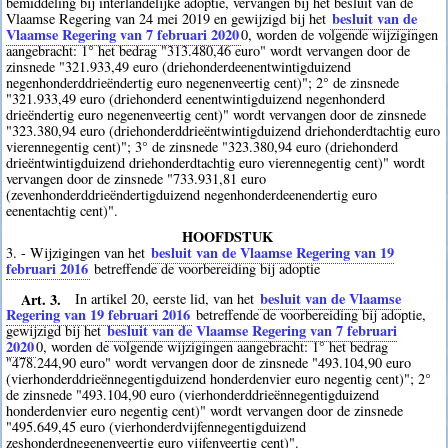
bemiddeling bij interlandelijke adoptie, vervangen bij het besluit van de
besluit van de
Vlaamse Regering van 24 mei 2019 en gewijzigd bij het
Vlaamse Regering van 7 februari 2020
0
, worden de volgende wijzigingen
aangebracht: 1° het bedrag "313.480,46 euro" wordt vervangen door de
zinsnede "321.933,49 euro (driehonderdeenentwintigduizend
negenhonderddrieëndertig euro negenenveertig cent)"; 2° de zinsnede
"321.933,49 euro (driehonderd eenentwintigduizend negenhonderd
drieëndertig euro negenenveertig cent)" wordt vervangen door de zinsnede
"323.380,94 euro (driehonderddrieëntwintigduizend driehonderdtachtig euro
vierennegentig cent)"; 3° de zinsnede "323.380,94 euro (driehonderd
drieëntwintigduizend driehonderdtachtig euro vierennegentig cent)" wordt
vervangen door de zinsnede "733.931,81 euro
(zevenhonderddrieëndertigduizend negenhonderdeenendertig euro
eenentachtig cent)".
HOOFDSTUK
besluit van de Vlaamse Regering van 19
3. - Wijzigingen van het
februari 2016
betreffende de voorbereiding bij adoptie
Art. 3.
besluit van de Vlaamse
In artikel 20, eerste lid, van het
Regering van 19 februari 2016
betreffende de voorbereiding bij adoptie,
besluit van de Vlaamse Regering van 7 februari
gewijzigd bij het
2020
0
, worden de volgende wijzigingen aangebracht: 1° het bedrag
"478.244,90 euro" wordt vervangen door de zinsnede "493.104,90 euro
(vierhonderddrieënnegentigduizend honderdenvier euro negentig cent)"; 2°
de zinsnede "493.104,90 euro (vierhonderddrieënnegentigduizend
honderdenvier euro negentig cent)" wordt vervangen door de zinsnede
"495.649,45 euro (vierhonderdvijfennegentigduizend
zeshonderdnegenenveertig euro vijfenveertig cent)".