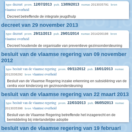
decreet
12/07/2013
13/09/2013
2013035791
type
prom.
pub.
numac
bron
vlaamse overheid
Decreet betreffende de integrale jeugdhulp
decreet van 29 november 2013
decreet
29/11/2013
29/01/2014
2014200198
type
prom.
pub.
numac
bron
vlaamse overheid
Decreet houdende de organisatie van preventieve gezinsondersteuning
besluit van de vlaamse regering van 09 november
2012
besluit van de vlaamse regering
09/11/2012
18/01/2013
type
prom.
pub.
numac
vlaamse overheid
2012036292
bron
Besluit van de Vlaamse Regering inzake erkenning en subsidiëring van de
centra voor kinderzorg en gezinsondersteuning
besluit van de vlaamse regering van 22 maart 2013
besluit van de vlaamse regering
22/03/2013
06/05/2013
type
prom.
pub.
numac
vlaamse overheid
2013035398
bron
Besluit van de Vlaamse Regering betreffende het inzagerecht en de
bemiddeling bij interlandelijke adoptie
besluit van de vlaamse regering van 19 februari