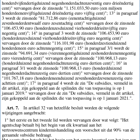
honderdvijfendertigduizend negenhonderdachtenzeventig euro drieëndertig
cent)" vervangen door de zinsnede "1.151.033,50 euro (een miljoen
honderdeenenvijftigduizend drieëndertig euro vijftig cent)"; 13° in paragraaf
3 wordt de zinsnede "81.712,86 euro (eenentachtigduizend
zevenhonderdentwaalf euro zesentachtig cent)" vervangen door de zinsnede
"106.453,90 euro (honderdenzesduizend vierhonderddrieënvijftig euro
negentig cent)"; 14° in paragraaf 3 wordt de zinsnede "106.453,90 euro
(honderdenzesduizend vierhonderddrieënvijftig euro negentig cent)"
vervangen door de zinsnede "116.101,98 euro (honderdzestienduizend
honderdeneen euro achtennegentig cent)"; 15° in paragraaf 3/1 wordt de
zinsnede "94.691,34 euro (vierennegentigduizend zeshonderdeenennegentig
euro vierendertig cent)" vervangen door de zinsnede "100.968,13 euro
(honderdduizend negenhonderdachtenzestig euro dertien cent)"; 16° in
paragraaf 3/1 wordt de zinsnede "100.968,13 euro (honderdduizend
negenhonderdachtenzestig euro dertien cent)" vervangen door de zinsnede
"101.767,18 euro (honderdeneenduizend zevenhonderdzevenenzestig euro
achttien cent)"; 17° in paragraaf 4 wordt de zin "De subsidies, vermeld in
dit artikel, zijn gekoppeld aan de spilindex die van toepassing is op 1
januari 2019." vervangen door de zin "De subsidies, vermeld in dit artikel,
zijn gekoppeld aan de spilindex die van toepassing is op 1 januari 2021.".
Art. 7.
In artikel 32 van hetzelfde besluit worden de volgende
wijzigingen aangebracht:
1° het eerste en het tweede lid worden vervangen door wat volgt: "Het
agentschap betaalt bij het begin van elk kwartaal aan het
vertrouwenscentrum kindermishandeling een voorschot uit dat 90% van de
geraamde subsidie bedraagt.
Het agentschap betaalt bij het begin van het eerste kwartaal van het jaar aan