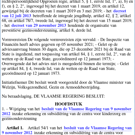
rechtspersoonlijkheid Opgroeien regie, artikel 5, § 1, eerste lid, 1°, a), b) en
f), en § 2, 2°, ingevoegd bij het decreet van 1 maart 2019, en artikel 12,
decreet
gewijzigd bij de decreten van 1 maart 2019 en 3 mei 2019; - het
van 12 juli 2013
betreffende de integrale jeugdhulp, artikel 42, § 2, artikel
68, en artikel 78/7, tweede lid, ingevoegd bij het decreet van 15 maart 2019;
decreet van 29 november 2013
- het
houdende de organisatie van
preventieve gezinsondersteuning, artikel 8, derde lid.
Vormvereisten De volgende vormvereisten zijn vervuld: - De Inspectie van
Financiën heeft advies gegeven op 05 november 2021; - Gelet op de
adviesaanvraag binnen 30 dagen, die op 23 december 2021 bij de Raad van
State is ingediend, met toepassing van artikel 84, § 1, eerste lid, 2°, van de
wetten op de Raad van State, gecoördineerd op 12 januari 1973; -
Overwegende dat het advies niet is meegedeeld binnen die termijn; - Gelet
op artikel 84, § 4, tweede lid, van de wetten op de Raad van State,
gecoördineerd op 12 januari 1973.
Initiatiefnemer Dit besluit wordt voorgesteld door de Vlaamse minister van
Welzijn, Volksgezondheid, Gezin en Armoedebestrijding.
Na beraadslaging, DE VLAAMSE REGERING BESLUIT:
HOOFDSTUK
besluit van de Vlaamse Regering van 9 november
1. - Wijziging van het
2012
inzake erkenning en subsidiëring van de centra voor kinderzorg en
gezinsondersteuning
Artikel 1.
besluit van de Vlaamse Regering van
Artikel 54/1 van het
9 november 2012
inzake erkenning en subsidiëring van de centra voor