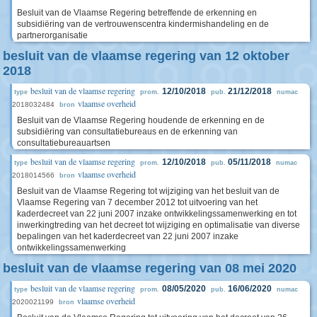
Besluit van de Vlaamse Regering betreffende de erkenning en
subsidiëring van de vertrouwenscentra kindermishandeling en de
partnerorganisatie
besluit van de vlaamse regering van 12 oktober
2018
besluit van de vlaamse regering
12/10/2018
21/12/2018
type
prom.
pub.
numac
vlaamse overheid
2018032484
bron
Besluit van de Vlaamse Regering houdende de erkenning en de
subsidiëring van consultatiebureaus en de erkenning van
consultatiebureauartsen
besluit van de vlaamse regering
12/10/2018
05/11/2018
type
prom.
pub.
numac
vlaamse overheid
2018014566
bron
Besluit van de Vlaamse Regering tot wijziging van het besluit van de
Vlaamse Regering van 7 december 2012 tot uitvoering van het
kaderdecreet van 22 juni 2007 inzake ontwikkelingssamenwerking en tot
inwerkingtreding van het decreet tot wijziging en optimalisatie van diverse
bepalingen van het kaderdecreet van 22 juni 2007 inzake
ontwikkelingssamenwerking
besluit van de vlaamse regering van 08 mei 2020
besluit van de vlaamse regering
08/05/2020
16/06/2020
type
prom.
pub.
numac
vlaamse overheid
2020021199
bron