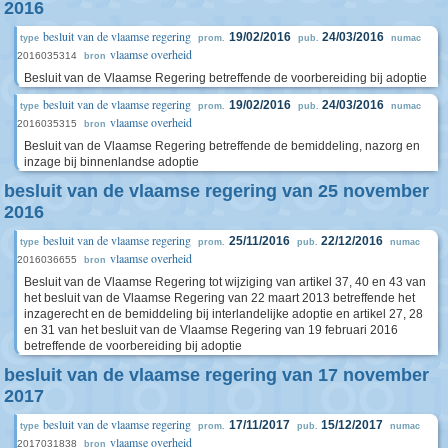
2016
besluit van de vlaamse regering
19/02/2016
24/03/2016
type
prom.
pub.
numac
vlaamse overheid
2016035314
bron
Besluit van de Vlaamse Regering betreffende de voorbereiding bij adoptie
besluit van de vlaamse regering
19/02/2016
24/03/2016
type
prom.
pub.
numac
vlaamse overheid
2016035315
bron
Besluit van de Vlaamse Regering betreffende de bemiddeling, nazorg en
inzage bij binnenlandse adoptie
besluit van de vlaamse regering van 25 november
2016
besluit van de vlaamse regering
25/11/2016
22/12/2016
type
prom.
pub.
numac
vlaamse overheid
2016036655
bron
Besluit van de Vlaamse Regering tot wijziging van artikel 37, 40 en 43 van
het besluit van de Vlaamse Regering van 22 maart 2013 betreffende het
inzagerecht en de bemiddeling bij interlandelijke adoptie en artikel 27, 28
en 31 van het besluit van de Vlaamse Regering van 19 februari 2016
betreffende de voorbereiding bij adoptie
besluit van de vlaamse regering van 17 november
2017
besluit van de vlaamse regering
17/11/2017
15/12/2017
type
prom.
pub.
numac
vlaamse overheid
2017031838
bron