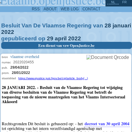
^
-
NL
FR
RSS
ABOUT
WEB LOG
CONTACT
Besluit Van De Vlaamse Regering van
28
januari
2022
gepubliceerd op
29
april
2022
Een dienst van vzw OpenJustice.be
vlaamse overheid
bron
2022020455
numac
29/04/2022
pub.
28/01/2022
prom.
staatsblad
https://www.ejustice.just.fgov.be/cgi/article_body(...)
28 JANUARI 2022. - Besluit van de Vlaamse Regering tot wijziging
van diverse besluiten van de Vlaamse Regering wat betreft de
toepassing van de nieuwe maatregelen van het Vlaams Intersectoraal
Akkoord
decreet van 30 april 2004
Rechtsgronden Dit besluit is gebaseerd op: - het
tot oprichting van het intern verzelfstandigd agentschap met