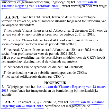
besluit van de
kinderzorg en gezinsondersteuning, ingevoegd bij het
Vlaamse Regering van 7 februari 2020
0
, wordt vervangen door wat volgt:
"
Art. 54/1.
Aan het CKG wordt, boven op de subsidie-enveloppe,
vermeld in artikel 68, een bijkomende subsidie toegekend tot uitvoering van
de volgende akkoorden:
1° het vierde Vlaams Intersectoraal Akkoord van 2 december 2011 voor de
private social- en non-profitsectoren voor de periode 2011 tot 2015;
2° het vijfde Vlaams Intersectoraal Akkoord van 8 juni 2018 voor de
social-/non-profitsectoren voor de periode 2018-2020;
3° het zesde Vlaams Intersectoraal Akkoord van 30 maart 2021 voor de
social-/non-profitsectoren voor de periode 2021-2025.
Bij de pro-rataverdeling van de beschikbare middelen over de CKG's houdt
het agentschap rekening met al de volgende parameters:
1° het aandeel van de typemodules die het CKG aanbiedt;
2° de verhouding van de subsidie-enveloppes van de CKG's;
3° het aantal voltijdsequivalenten per CKG.".
HOOFDSTUK
besluit van de Vlaamse Regering van 22 maart
2. - Wijzigingen van het
2013
betreffende het inzagerecht en de bemiddeling bij interlandelijke
adoptie
Art. 2.
besluit van de Vlaamse
In artikel 37, § 2, eerste lid, van het
Regering van 22 maart 2013
betreffende het inzagerecht en de