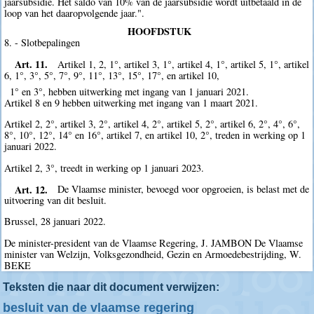
jaarsubsidie. Het saldo van 10% van de jaarsubsidie wordt uitbetaald in de
loop van het daaropvolgende jaar.".
HOOFDSTUK
8. - Slotbepalingen
Art. 11.
Artikel 1, 2, 1°, artikel 3, 1°, artikel 4, 1°, artikel 5, 1°, artikel
6, 1°, 3°, 5°, 7°, 9°, 11°, 13°, 15°, 17°, en artikel 10,
1° en 3°, hebben uitwerking met ingang van 1 januari 2021.
Artikel 8 en 9 hebben uitwerking met ingang van 1 maart 2021.
Artikel 2, 2°, artikel 3, 2°, artikel 4, 2°, artikel 5, 2°, artikel 6, 2°, 4°, 6°,
8°, 10°, 12°, 14° en 16°, artikel 7, en artikel 10, 2°, treden in werking op 1
januari 2022.
Artikel 2, 3°, treedt in werking op 1 januari 2023.
Art. 12.
De Vlaamse minister, bevoegd voor opgroeien, is belast met de
uitvoering van dit besluit.
Brussel, 28 januari 2022.
De minister-president van de Vlaamse Regering, J. JAMBON De Vlaamse
minister van Welzijn, Volksgezondheid, Gezin en Armoedebestrijding, W.
BEKE
Teksten die naar dit document verwijzen:
besluit van de vlaamse regering