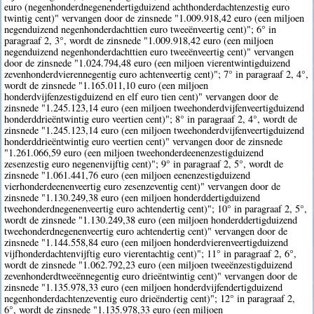
euro (negenhonderdnegenendertigduizend achthonderdachtenzestig euro
twintig cent)" vervangen door de zinsnede "1.009.918,42 euro (een miljoen
negenduizend negenhonderdachttien euro tweeënveertig cent)"; 6° in
paragraaf 2, 3°, wordt de zinsnede "1.009.918,42 euro (een miljoen
negenduizend negenhonderdachttien euro tweeënveertig cent)" vervangen
door de zinsnede "1.024.794,48 euro (een miljoen vierentwintigduizend
zevenhonderdvierennegentig euro achtenveertig cent)"; 7° in paragraaf 2, 4°,
wordt de zinsnede "1.165.011,10 euro (een miljoen
honderdvijfenzestigduizend en elf euro tien cent)" vervangen door de
zinsnede "1.245.123,14 euro (een miljoen tweehonderdvijfenveertigduizend
honderddrieëntwintig euro veertien cent)"; 8° in paragraaf 2, 4°, wordt de
zinsnede "1.245.123,14 euro (een miljoen tweehonderdvijfenveertigduizend
honderddrieëntwintig euro veertien cent)" vervangen door de zinsnede
"1.261.066,59 euro (een miljoen tweehonderdeenenzestigduizend
zesenzestig euro negenenvijftig cent)"; 9° in paragraaf 2, 5°, wordt de
zinsnede "1.061.441,76 euro (een miljoen eenenzestigduizend
vierhonderdeenenveertig euro zesenzeventig cent)" vervangen door de
zinsnede "1.130.249,38 euro (een miljoen honderddertigduizend
tweehonderdnegenenveertig euro achtendertig cent)"; 10° in paragraaf 2, 5°,
wordt de zinsnede "1.130.249,38 euro (een miljoen honderddertigduizend
tweehonderdnegenenveertig euro achtendertig cent)" vervangen door de
zinsnede "1.144.558,84 euro (een miljoen honderdvierenveertigduizend
vijfhonderdachtenvijftig euro vierentachtig cent)"; 11° in paragraaf 2, 6°,
wordt de zinsnede "1.062.792,23 euro (een miljoen tweeënzestigduizend
zevenhonderdtweeënnegentig euro drieëntwintig cent)" vervangen door de
zinsnede "1.135.978,33 euro (een miljoen honderdvijfendertigduizend
negenhonderdachtenzeventig euro drieëndertig cent)"; 12° in paragraaf 2,
6°, wordt de zinsnede "1.135.978,33 euro (een miljoen