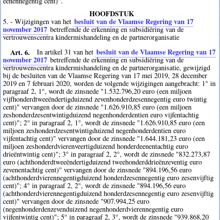
eenennegentig cent)".
HOOFDSTUK
besluit van de Vlaamse Regering van 17
5. - Wijzigingen van het
november 2017
betreffende de erkenning en subsidiëring van de
vertrouwenscentra kindermishandeling en de partnerorganisatie
Art. 6.
besluit van de Vlaamse Regering van 17
In artikel 31 van het
november 2017
betreffende de erkenning en subsidiëring van de
vertrouwenscentra kindermishandeling en de partnerorganisatie, gewijzigd
bij de besluiten van de Vlaamse Regering van 17 mei 2019, 28 december
2019 en 7 februari 2020, worden de volgende wijzigingen aangebracht: 1° in
paragraaf 2, 1°, wordt de zinsnede "1.532.796,20 euro (een miljoen
vijfhonderdtweeëndertigduizend zevenhonderdzesennegentig euro twintig
cent)" vervangen door de zinsnede "1.626.910,85 euro (een miljoen
zeshonderdzesentwintigduizend negenhonderdentien euro vijfentachtig
cent)"; 2° in paragraaf 2, 1°, wordt de zinsnede "1.626.910,85 euro (een
miljoen zeshonderdzesentwintigduizend negenhonderdentien euro
vijfentachtig cent)" vervangen door de zinsnede "1.644.181,23 euro (een
miljoen zeshonderdvierenveertigduizend honderdeenentachtig euro
drieëntwintig cent)"; 3° in paragraaf 2, 2°, wordt de zinsnede "832.273,87
euro (achthonderdtweeëndertigduizend tweehonderddrieënzeventig euro
zevenentachtig cent)" vervangen door de zinsnede "894.196,56 euro
(achthonderdvierennegentigduizend honderdzesennegentig euro zesenvijftig
cent)"; 4° in paragraaf 2, 2°, wordt de zinsnede "894.196,56 euro
(achthonderdvierennegentigduizend honderdzesennegentig euro zesenvijftig
cent)" vervangen door de zinsnede "907.994,25 euro
(negenhonderdenzevenduizend negenhonderdvierennegentig euro
vijfentwintig cent)"; 5° in paragraaf 2, 3°, wordt de zinsnede "939.868,20