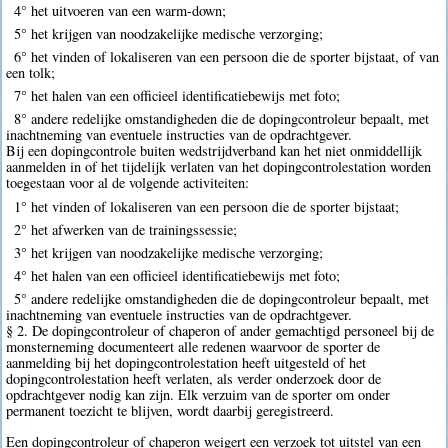
4° het uitvoeren van een warm-down;
5° het krijgen van noodzakelijke medische verzorging;
6° het vinden of lokaliseren van een persoon die de sporter bijstaat, of van
een tolk;
7° het halen van een officieel identificatiebewijs met foto;
8° andere redelijke omstandigheden die de dopingcontroleur bepaalt, met
inachtneming van eventuele instructies van de opdrachtgever.
Bij een dopingcontrole buiten wedstrijdverband kan het niet onmiddellijk
aanmelden in of het tijdelijk verlaten van het dopingcontrolestation worden
toegestaan voor al de volgende activiteiten:
1° het vinden of lokaliseren van een persoon die de sporter bijstaat;
2° het afwerken van de trainingssessie;
3° het krijgen van noodzakelijke medische verzorging;
4° het halen van een officieel identificatiebewijs met foto;
5° andere redelijke omstandigheden die de dopingcontroleur bepaalt, met
inachtneming van eventuele instructies van de opdrachtgever.
§ 2. De dopingcontroleur of chaperon of ander gemachtigd personeel bij de
monsterneming documenteert alle redenen waarvoor de sporter de
aanmelding bij het dopingcontrolestation heeft uitgesteld of het
dopingcontrolestation heeft verlaten, als verder onderzoek door de
opdrachtgever nodig kan zijn. Elk verzuim van de sporter om onder
permanent toezicht te blijven, wordt daarbij geregistreerd.
Een dopingcontroleur of chaperon weigert een verzoek tot uitstel van een