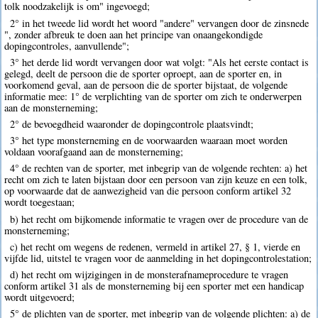
tolk noodzakelijk is om" ingevoegd;
2° in het tweede lid wordt het woord "andere" vervangen door de zinsnede
", zonder afbreuk te doen aan het principe van onaangekondigde
dopingcontroles, aanvullende";
3° het derde lid wordt vervangen door wat volgt: "Als het eerste contact is
gelegd, deelt de persoon die de sporter oproept, aan de sporter en, in
voorkomend geval, aan de persoon die de sporter bijstaat, de volgende
informatie mee: 1° de verplichting van de sporter om zich te onderwerpen
aan de monsterneming;
2° de bevoegdheid waaronder de dopingcontrole plaatsvindt;
3° het type monsterneming en de voorwaarden waaraan moet worden
voldaan voorafgaand aan de monsterneming;
4° de rechten van de sporter, met inbegrip van de volgende rechten: a) het
recht om zich te laten bijstaan door een persoon van zijn keuze en een tolk,
op voorwaarde dat de aanwezigheid van die persoon conform artikel 32
wordt toegestaan;
b) het recht om bijkomende informatie te vragen over de procedure van de
monsterneming;
c) het recht om wegens de redenen, vermeld in artikel 27, § 1, vierde en
vijfde lid, uitstel te vragen voor de aanmelding in het dopingcontrolestation;
d) het recht om wijzigingen in de monsterafnameprocedure te vragen
conform artikel 31 als de monsterneming bij een sporter met een handicap
wordt uitgevoerd;
5° de plichten van de sporter, met inbegrip van de volgende plichten: a) de