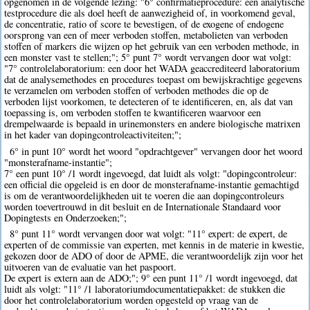
opgenomen in de volgende lezing: "6° confirmatieprocedure: een analytische
testprocedure die als doel heeft de aanwezigheid of, in voorkomend geval,
de concentratie, ratio of score te bevestigen, of de exogene of endogene
oorsprong van een of meer verboden stoffen, metabolieten van verboden
stoffen of markers die wijzen op het gebruik van een verboden methode, in
een monster vast te stellen;"; 5° punt 7° wordt vervangen door wat volgt:
"7° controlelaboratorium: een door het WADA geaccrediteerd laboratorium
dat de analysemethodes en procedures toepast om bewijskrachtige gegevens
te verzamelen om verboden stoffen of verboden methodes die op de
verboden lijst voorkomen, te detecteren of te identificeren, en, als dat van
toepassing is, om verboden stoffen te kwantificeren waarvoor een
drempelwaarde is bepaald in urinemonsters en andere biologische matrixen
in het kader van dopingcontroleactiviteiten;";
6° in punt 10° wordt het woord "opdrachtgever" vervangen door het woord
"monsterafname-instantie";
7° een punt 10° /1 wordt ingevoegd, dat luidt als volgt: "dopingcontroleur:
een official die opgeleid is en door de monsterafname-instantie gemachtigd
is om de verantwoordelijkheden uit te voeren die aan dopingcontroleurs
worden toevertrouwd in dit besluit en de Internationale Standaard voor
Dopingtests en Onderzoeken;";
8° punt 11° wordt vervangen door wat volgt: "11° expert: de expert, de
experten of de commissie van experten, met kennis in de materie in kwestie,
gekozen door de ADO of door de APME, die verantwoordelijk zijn voor het
uitvoeren van de evaluatie van het paspoort.
De expert is extern aan de ADO;"; 9° een punt 11° /1 wordt ingevoegd, dat
luidt als volgt: "11° /1 laboratoriumdocumentatiepakket: de stukken die
door het controlelaboratorium worden opgesteld op vraag van de