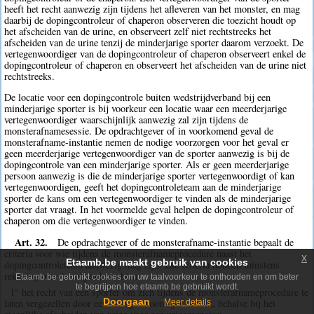
heeft het recht aanwezig zijn tijdens het afleveren van het monster, en mag
daarbij de dopingcontroleur of chaperon observeren die toezicht houdt op
het afscheiden van de urine, en observeert zelf niet rechtstreeks het
afscheiden van de urine tenzij de minderjarige sporter daarom verzoekt. De
vertegenwoordiger van de dopingcontroleur of chaperon observeert enkel de
dopingcontroleur of chaperon en observeert het afscheiden van de urine niet
rechtstreeks.
De locatie voor een dopingcontrole buiten wedstrijdverband bij een
minderjarige sporter is bij voorkeur een locatie waar een meerderjarige
vertegenwoordiger waarschijnlijk aanwezig zal zijn tijdens de
monsterafnamesessie. De opdrachtgever of in voorkomend geval de
monsterafname-instantie nemen de nodige voorzorgen voor het geval er
geen meerderjarige vertegenwoordiger van de sporter aanwezig is bij de
dopingcontrole van een minderjarige sporter. Als er geen meerderjarige
persoon aanwezig is die de minderjarige sporter vertegenwoordigt of kan
vertegenwoordigen, geeft het dopingcontroleteam aan de minderjarige
sporter de kans om een vertegenwoordiger te vinden als de minderjarige
sporter dat vraagt. In het voormelde geval helpen de dopingcontroleur of
chaperon om die vertegenwoordiger te vinden.
Art. 32.
De opdrachtgever of de monsterafname-instantie bepaalt de
criteria voor wie tijdens de monsterafnameprocedure naast het
x
Etaamb.be maakt gebruik van cookies
dopingcontroleteam aanwezig mag zijn. Die criteria houden minstens
rekening met de volgende rechten:
Etaamb.be gebruikt cookies om uw taalvoorkeur te onthouden en om beter
te begrijpen hoe etaamb.be gebruikt wordt.
1° het recht van een sporter om zich tijdens de monsterafnameprocedure te
Doorgaan
laten vergezellen door een vertegenwoordiger of tolk, behalve bij het
Meer details