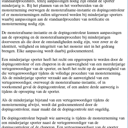
standaardprocedures, tenzij aanpassingen nodig zijn omdat de sporter
minderjarig is. Bij het plannen van en het voorbereiden van de
monsterneming overwegen de monsterafname-instantie en dopingcontroleur
of er monsternemingen zullen uitgevoerd worden bij minderjarige sporters
waarbij aanpassingen aan de standaardprocedure van notificatie en
monsterneming nodig zijn.
De monsterafname-instantie en de dopingcontroleur kunnen aanpassingen
aan de oproeping en de monsterafnameprocedure bij minderjarigen
doorvoeren als die door de omstandigheden nodig zijn, voor zover ze de
identiteit, veiligheid en integriteit van het monster niet in het gedrang
brengen. Elke aanpassing wordt daarbij gedocumenteerd.
Een minderjarige sporter heeft het recht om opgeroepen te worden door de
dopingcontroleur of een chaperon in de aanwezigheid van een meerderjarige
vertegenwoordiger van de sporter, en heeft het recht op de aanwezigheid van
die vertegenwoordiger tijdens de volledige procedure van monsterneming.
Als de minderjarige sporter verzaakt aan de aanwezigheid van een
vertegenwoordiger, overweegt de monsterafname-instantie, of in
voorkomend geval de dopingcontroleur, of een andere derde aanwezig is
tijdens de oproeping van de sporter.
Als de minderjarige bijstand van een vertegenwoordiger tijdens de
monsterneming afwijst, wordt dat gedocumenteerd door de
dopingcontroleur, maar maakt dat de dopingcontrole niet ongeldig.
De dopingcontroleur bepaalt wie aanwezig is tijdens de monsterneming van
een minderjarige sporter naast de vertegenwoordiger van de
dopingcontroleur of de chaperon. Een vertegenwoordiger van de sporter