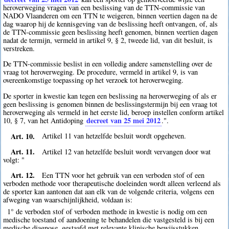
heroverweging vragen van een beslissing van de TTN-commissie van
NADO Vlaanderen om een TTN te weigeren, binnen veertien dagen na de
dag waarop hij de kennisgeving van de beslissing heeft ontvangen, of, als
de TTN-commissie geen beslissing heeft genomen, binnen veertien dagen
nadat de termijn, vermeld in artikel 9, § 2, tweede lid, van dit besluit, is
verstreken.
De TTN-commissie beslist in een volledig andere samenstelling over de
vraag tot heroverweging. De procedure, vermeld in artikel 9, is van
overeenkomstige toepassing op het verzoek tot heroverweging.
De sporter in kwestie kan tegen een beslissing na heroverweging of als er
geen beslissing is genomen binnen de beslissingstermijn bij een vraag tot
heroverweging als vermeld in het eerste lid, beroep instellen conform artikel
decreet van 25 mei 2012
10, § 7, van het Antidoping
.".
Art. 10.
Artikel 11 van hetzelfde besluit wordt opgeheven.
Art. 11.
Artikel 12 van hetzelfde besluit wordt vervangen door wat
volgt: "
Art. 12.
Een TTN voor het gebruik van een verboden stof of een
verboden methode voor therapeutische doeleinden wordt alleen verleend als
de sporter kan aantonen dat aan elk van de volgende criteria, volgens een
afweging van waarschijnlijkheid, voldaan is:
1° de verboden stof of verboden methode in kwestie is nodig om een
medische toestand of aandoening te behandelen die vastgesteld is bij een
medische diagnose, gestaafd met relevante klinische bewijsstukken.