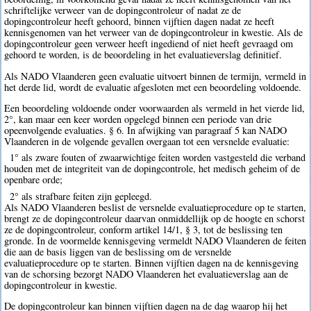
schriftelijke verweer van de dopingcontroleur of nadat ze de
dopingcontroleur heeft gehoord, binnen vijftien dagen nadat ze heeft
kennisgenomen van het verweer van de dopingcontroleur in kwestie. Als de
dopingcontroleur geen verweer heeft ingediend of niet heeft gevraagd om
gehoord te worden, is de beoordeling in het evaluatieverslag definitief.
Als NADO Vlaanderen geen evaluatie uitvoert binnen de termijn, vermeld in
het derde lid, wordt de evaluatie afgesloten met een beoordeling voldoende.
Een beoordeling voldoende onder voorwaarden als vermeld in het vierde lid,
2°, kan maar een keer worden opgelegd binnen een periode van drie
opeenvolgende evaluaties. § 6. In afwijking van paragraaf 5 kan NADO
Vlaanderen in de volgende gevallen overgaan tot een versnelde evaluatie:
1° als zware fouten of zwaarwichtige feiten worden vastgesteld die verband
houden met de integriteit van de dopingcontrole, het medisch geheim of de
openbare orde;
2° als strafbare feiten zijn gepleegd.
Als NADO Vlaanderen beslist de versnelde evaluatieprocedure op te starten,
brengt ze de dopingcontroleur daarvan onmiddellijk op de hoogte en schorst
ze de dopingcontroleur, conform artikel 14/1, § 3, tot de beslissing ten
gronde. In de voormelde kennisgeving vermeldt NADO Vlaanderen de feiten
die aan de basis liggen van de beslissing om de versnelde
evaluatieprocedure op te starten. Binnen vijftien dagen na de kennisgeving
van de schorsing bezorgt NADO Vlaanderen het evaluatieverslag aan de
dopingcontroleur in kwestie.
De dopingcontroleur kan binnen vijftien dagen na de dag waarop hij het