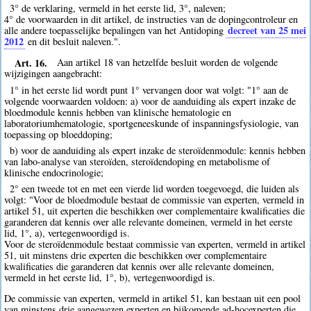
3° de verklaring, vermeld in het eerste lid, 3°, naleven;
4° de voorwaarden in dit artikel, de instructies van de dopingcontroleur en
decreet van 25 mei
alle andere toepasselijke bepalingen van het Antidoping
2012
en dit besluit naleven.".
Art. 16.
Aan artikel 18 van hetzelfde besluit worden de volgende
wijzigingen aangebracht:
1° in het eerste lid wordt punt 1° vervangen door wat volgt: "1° aan de
volgende voorwaarden voldoen: a) voor de aanduiding als expert inzake de
bloedmodule kennis hebben van klinische hematologie en
laboratoriumhematologie, sportgeneeskunde of inspanningsfysiologie, van
toepassing op bloeddoping;
b) voor de aanduiding als expert inzake de steroïdenmodule: kennis hebben
van labo-analyse van steroïden, steroïdendoping en metabolisme of
klinische endocrinologie;
2° een tweede tot en met een vierde lid worden toegevoegd, die luiden als
volgt: "Voor de bloedmodule bestaat de commissie van experten, vermeld in
artikel 51, uit experten die beschikken over complementaire kwalificaties die
garanderen dat kennis over alle relevante domeinen, vermeld in het eerste
lid, 1°, a), vertegenwoordigd is.
Voor de steroïdenmodule bestaat commissie van experten, vermeld in artikel
51, uit minstens drie experten die beschikken over complementaire
kwalificaties die garanderen dat kennis over alle relevante domeinen,
vermeld in het eerste lid, 1°, b), vertegenwoordigd is.
De commissie van experten, vermeld in artikel 51, kan bestaan uit een pool
van minstens drie aangewezen experten en bijkomende ad-hocexperten die