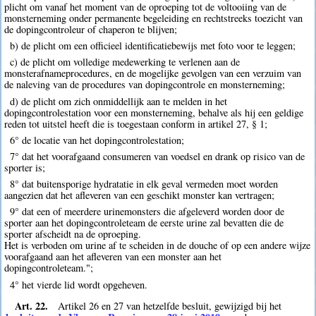
plicht om vanaf het moment van de oproeping tot de voltooiing van de
monsterneming onder permanente begeleiding en rechtstreeks toezicht van
de dopingcontroleur of chaperon te blijven;
b) de plicht om een officieel identificatiebewijs met foto voor te leggen;
c) de plicht om volledige medewerking te verlenen aan de
monsterafnameprocedures, en de mogelijke gevolgen van een verzuim van
de naleving van de procedures van dopingcontrole en monsterneming;
d) de plicht om zich onmiddellijk aan te melden in het
dopingcontrolestation voor een monsterneming, behalve als hij een geldige
reden tot uitstel heeft die is toegestaan conform in artikel 27, § 1;
6° de locatie van het dopingcontrolestation;
7° dat het voorafgaand consumeren van voedsel en drank op risico van de
sporter is;
8° dat buitensporige hydratatie in elk geval vermeden moet worden
aangezien dat het afleveren van een geschikt monster kan vertragen;
9° dat een of meerdere urinemonsters die afgeleverd worden door de
sporter aan het dopingcontroleteam de eerste urine zal bevatten die de
sporter afscheidt na de oproeping.
Het is verboden om urine af te scheiden in de douche of op een andere wijze
voorafgaand aan het afleveren van een monster aan het
dopingcontroleteam.";
4° het vierde lid wordt opgeheven.
Art. 22.
Artikel 26 en 27 van hetzelfde besluit, gewijzigd bij het