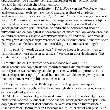
opdrachtgever, de instantie met resultatenbeheer of het WADA, zoals
bepaald in het Technische Document voor
Laboratoriumdocumentatiepakketten (TD LDOC) van het WADA, om een
analyseresultaat, zoals een afwijkend analyseresultaat of atypisch
analyseresultaat, te ondersteunen;"; 10° punt 14° wordt vervangen door wat
volgt: "14° monsterafname-instantie: de organisatie die verantwoordelijk is
voor de afname van monsters, namelijk de opdrachtgever zelf of een
gedelegeerde derde partij waaraan de opdracht of bevoegdheid voor de
uitvoering van de dopingtest is toegewezen of uitbesteed, op voorwaarde dat
de opdrachtgever als laatste verantwoordelijk blijft onder de Code voor de
naleving van de toepasselijke vereisten van de Internationale Standaard voor
Dopingtests en Onderzoeken met betrekking tot de monsterneming;";
11° in punt 15° wordt de zinsnede "hij op de hoogte is gebracht van zijn
verplichting om een monster af te staan" vervangen door de zinsnede "het
eerste contact is gelegd";
12° punt 16° en 17° worden vervangen door wat volgt: "16°
onaangekondigde dopingtest: een monsterneming die plaatsvindt zonder
voorafgaande waarschuwing aan de sporter en waarbij de sporter continu
onder chaperonnering blijft vanaf het moment van de kennisgeving tot en
met het moment waarop hij het monster afstaat;
17° opdrachtgever: de ADO die opdracht heeft gegeven om sporters
waarover ze de bevoegdheid heeft aan dopingtests te onderwerpen, waarbij
de bevoegdheid gedocumenteerd is.
De ADO die de opdracht geeft voor dopingtests blijft de opdrachtgever en
blijft verantwoordelijk onder de Code dat een gedelegeerde derde partij die
dopingtests uitvoert dat doet conform de vereisten van de Internationale
Standaard voor Dopingtests en Onderzoeken;"; 13° er wordt een punt 17° /1