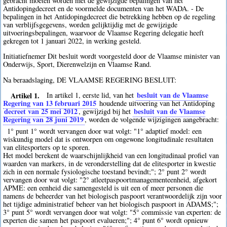
gebracht moeten worden met de gewijzigde bepalingen van het
Antidopingdecreet en de voormelde documenten van het WADA. - De
bepalingen in het Antidopingdecreet die betrekking hebben op de regeling
van verblijfsgegevens, worden gelijktijdig met de gewijzigde
uitvoeringsbepalingen, waarvoor de Vlaamse Regering delegatie heeft
gekregen tot 1 januari 2022, in werking gesteld.
Initiatiefnemer Dit besluit wordt voorgesteld door de Vlaamse minister van
Onderwijs, Sport, Dierenwelzijn en Vlaamse Rand.
Na beraadslaging, DE VLAAMSE REGERING BESLUIT:
Artikel 1.
besluit van de Vlaamse
In artikel 1, eerste lid, van het
Regering van 13 februari 2015
houdende uitvoering van het Antidoping
decreet van 25 mei 2012
besluit van de Vlaamse
, gewijzigd bij het
Regering van 28 juni 2019
, worden de volgende wijzigingen aangebracht:
1° punt 1° wordt vervangen door wat volgt: "1° adaptief model: een
wiskundig model dat is ontworpen om ongewone longitudinale resultaten
van elitesporters op te sporen.
Het model berekent de waarschijnlijkheid van een longitudinaal profiel van
waarden van markers, in de veronderstelling dat de elitesporter in kwestie
zich in een normale fysiologische toestand bevindt;"; 2° punt 2° wordt
vervangen door wat volgt: "2° atleetpaspoortmanagementeenheid, afgekort
APME: een eenheid die samengesteld is uit een of meer personen die
namens de beheerder van het biologisch paspoort verantwoordelijk zijn voor
het tijdige administratief beheer van het biologisch paspoort in ADAMS;";
3° punt 5° wordt vervangen door wat volgt: "5° commissie van experten: de
experten die samen het paspoort evalueren;"; 4° punt 6° wordt opnieuw