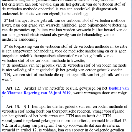
Dit criterium kan ook vervuld zijn als het gebruik van de verboden stof of
de verboden methode onderdeel is van een noodzakelijk diagnostisch
onderzoek in plaats van een eigenlijke behandeling;
2° het therapeutische gebruik van de verboden stof of verboden methode
levert, naar een graad van waarschijnlijkheid, geen bijkomende verbetering
van de prestaties op, buiten wat kan worden verwacht bij het herstel van de
normale gezondheidstoestand als gevolg van de behandeling van de
medische aandoening;
3° de toepassing van de verboden stof of de verboden methode in kwestie
is een aangewezen behandeling voor de medische aandoening en er is geen
toegelaten redelijk therapeutisch alternatief voor het gebruik van de
verboden stof of de verboden methode in kwestie;
4° de noodzaak van het gebruik van de verboden stof of verboden methode
is niet volledig of niet gedeeltelijk het gevolg van eerder gebruik zonder
TTN, van een stof of methode die op het ogenblik van het gebruik verboden
was.".
Art. 12.
besluit van
Artikel 13 van hetzelfde besluit, gewijzigd bij het
de Vlaamse Regering van 28 juni 2019
, wordt vervangen door wat volgt:
"
Art. 13.
§ 1. Een sporter die het gebruik van een verboden methode of
verboden stof nodig heeft om therapeutische redenen, vraagt voorafgaand
aan het gebruik of het bezit ervan een TTN aan en heeft die TTN
voorafgaand toegekend gekregen conform de criteria, vermeld in artikel 12.
§ 2. In afwijking van paragraaf 1 en op voorwaarde dat aan de criteria,
vermeld in artikel 12, is voldaan, kan een sporter in de volgende gevallen