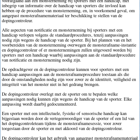
voorafgaand aan een monsterneming bij sporters met een handicap, met
inbegrip van informatie over de handicap van sporters die invloed kan
hebben op de procedure van monsterneming, en, in voorkomend geval, om
aangepast monsterafnamemateriaal ter beschikking te stellen van de
dopingcontroleur.
Alle aspecten van notificatie en monsterneming bij sporters met een
handicap verlopen volgens de standaardprocedures, tenzij aanpassingen
nodig zijn wegens de handicap van de sporter. Bij het plannen van en het
voorbereiden van de monsterneming overwegen de monsterafname-instantie
en dopingcontroleur of er monsternemingen zullen uitgevoerd worden bij
sporters met een handicap waarbij aanpassingen aan de standaardprocedure
van notificatie en monsterneming nodig zijn.
De opdrachtgever en de dopingcontroleur kunnen voor sporters met een
handicap aanpassingen aan de monsterafnameprocedure toestaan als die
door de omstandigheden nodig zijn voor zover ze de identiteit, veiligheid en
integriteit van het monster niet in het gedrang brengen.
De dopingcontroleur overlegt met de sporter om te bepalen welke
aanpassingen nodig kunnen zijn wegens de handicap van de sporter. Elke
aanpassing wordt daarbij gedocumenteerd.
Een sporter met een intellectuele, fysieke of sensorische handicap kan
bijgestaan worden door de vertegenwoordiger van de sporter of een lid van
het dopingcontroleteam tijdens de monsterafnamesessie, voor zover
toegestaan door de sporter en met akkoord van de dopingcontroleur.
De dopingcontroleur kan het gebruik van aangepast monsterafnamemateriaal