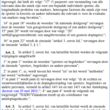
ingevoegd, dat luidt als volgt: "17° /1 paspoort: een verzameling van alle
relevante data die uniek zijn voor een bepaalde individuele sporter, die
longitudinale profielen van markers, heterogene factoren die uniek zijn voor
de sporter in kwestie en andere informatie die relevant is voor de evaluatie
van markers mag bevatten;";
14° in punt 18° worden de woorden "de nationale doelgroep" vervangen
door de woorden "een geregistreerde doelgroep of een andere doelgroep";
15° punt 20° wordt vervangen door wat volgt: "20°
verblijfsgegevensinbreuk: een aangifteverzuim of een gemiste dopingtest;";
16° in punt 22° wordt de zinsnede "artikel 3, eerste lid," vervangen door
de zinsnede "artikel 3, § 1,".
Art. 2.
In artikel 2, eerste lid, van hetzelfde besluit worden de volgende
wijzigingen aangebracht:
1° in punt 1° worden de woorden "sporters en begeleiders" vervangen door
de zinsnede "sporters, begeleiders en andere personen";
2° in punt 1°, a), wordt tussen het woord "en" en het woord "methoden"
het woord "verboden" ingevoegd;
3° in punt 1° wordt punt d) vervangen door wat volgt: "d) de rechten en
verantwoordelijkheden in de dopingbestrijding van sporters, begeleiders en
andere personen, vermeld in artikel 14/1 tot en met 14/3 van het Antidoping
decreet van 25 mei 2012
;"; 4° aan punt 4° wordt de volgende zin
toegevoegd: "NADO Vlaanderen treedt op als coördinator van
antidopingeducatie.".
Art. 3.
In artikel 3, eerste lid, van hetzelfde besluit wordt de zinsnede