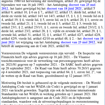
augustus 1980 tot hervorming der instellingen, artikel 20, gewijzigd bij de
decreet van 25 mei
bijzondere wet van 16 juli 1993. - het Antidoping
2012
decreet van 18 juni 2021
, het laatst gewijzigd bij het
, artikel 5
artikel 9, artikel 10, § 6 en § 7,, artikel 12, artikel 13, derde lid, artikel 14,
derde en vierde lid, artikel 14/1 tot 14/3, artikel 15, § 1, § 2, tweede lid en §
4, artikel 19, § 4, vierde lid, § 5, eerste lid, en § 6, artikel 20, § 1, eerste en
tweede lid, artikel 21, § 1, tweede lid en § 3, artikel 22, § 3, tweede lid,
artikel 23/1, § 2, artikel 23/1/1, § 1, eerste en tweede lid, artikel 23/1/2, § 3,
derde lid, artikel 23/2, artikel 28, § 1, vijfde en zevende lid, artikel 29, § 1,
zevende lid, artikel 31, artikel 32, § 1, artikel 37, artikel 42/7, artikel 42/8,
decreet van 18
artikel 42/9, vierde lid, artikel 42/10 en artikel 48, § 2. - het
juni 2021
decreet van 25 mei 2012
tot wijziging van het Antidoping
, wat
betreft de aanpassing aan de Code 2021, artikel 66.
Vormvereisten De volgende vormvereisten zijn vervuld: - De Inspectie van
Financiën heeft zijn advies gegeven op 16 juli 2021. - De Vlaamse
toezichtcommissie voor de verwerking van persoonsgegevens heeft advies
nr. 2021/81 gegeven op 7 september 2021. - De SARC heeft advies gegeven
op 28 september 2021. - De Raad van State heeft advies 70.263/1 gegeven
op 4 november 2021, met toepassing van artikel 84, § 1, eerste lid, 2°, van
de wetten op de Raad van State, gecoördineerd op 12 januari 1973.
Motivering Dit besluit is gebaseerd op de volgende motieven: - De Wereld
Antidoping Code van het WADA (de Code) is gewijzigd en op 1 januari
2021 van kracht geworden. Tegelijk zijn ook de herziene internationale
Standaarden van het WADA in werking getreden op 1 januari 2021. Het
Antidopingdecreet is aangepast aan de Code 2021 en de bijhorende
standaarden, waardoor ook de uitvoeringsbepalingen in overeenstemming