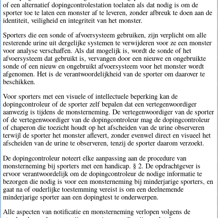
of een alternatief dopingcontrolestation toelaten als dat nodig is om de
sporter toe te laten een monster af te leveren, zonder afbreuk te doen aan de
identiteit, veiligheid en integriteit van het monster.
Sporters die een sonde of afvoersysteem gebruiken, zijn verplicht om alle
resterende urine uit dergelijke systemen te verwijderen voor ze een monster
voor analyse verschaffen. Als dat mogelijk is, wordt de sonde of het
afvoersysteem dat gebruikt is, vervangen door een nieuwe en ongebruikte
sonde of een nieuw en ongebruikt afvoersysteem voor het monster wordt
afgenomen. Het is de verantwoordelijkheid van de sporter om daarover te
beschikken.
Voor sporters met een visuele of intellectuele beperking kan de
dopingcontroleur of de sporter zelf bepalen dat een vertegenwoordiger
aanwezig is tijdens de monsterneming. De vertegenwoordiger van de sporter
of de vertegenwoordiger van de dopingcontroleur mag de dopingcontroleur
of chaperon die toezicht houdt op het afscheiden van de urine observeren
terwijl de sporter het monster aflevert, zonder evenwel direct en visueel het
afscheiden van de urine te observeren, tenzij de sporter daarom verzoekt.
De dopingcontroleur noteert elke aanpassing aan de procedure van
monsterneming bij sporters met een handicap. § 2. De opdrachtgever is
ervoor verantwoordelijk om de dopingcontroleur de nodige informatie te
bezorgen die nodig is voor een monsterneming bij minderjarige sporters, en
gaat na of ouderlijke toestemming vereist is om een deelnemende
minderjarige sporter aan een dopingtest te onderwerpen.
Alle aspecten van notificatie en monsterneming verlopen volgens de