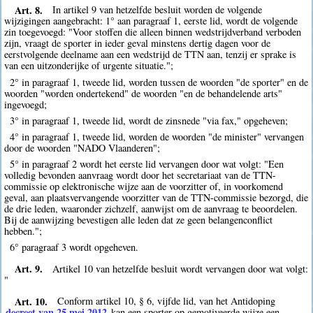
Art. 8.
In artikel 9 van hetzelfde besluit worden de volgende
wijzigingen aangebracht: 1° aan paragraaf 1, eerste lid, wordt de volgende
zin toegevoegd: "Voor stoffen die alleen binnen wedstrijdverband verboden
zijn, vraagt de sporter in ieder geval minstens dertig dagen voor de
eerstvolgende deelname aan een wedstrijd de TTN aan, tenzij er sprake is
van een uitzonderijke of urgente situatie.";
2° in paragraaf 1, tweede lid, worden tussen de woorden "de sporter" en de
woorden "worden ondertekend" de woorden "en de behandelende arts"
ingevoegd;
3° in paragraaf 1, tweede lid, wordt de zinsnede "via fax," opgeheven;
4° in paragraaf 1, tweede lid, worden de woorden "de minister" vervangen
door de woorden "NADO Vlaanderen";
5° in paragraaf 2 wordt het eerste lid vervangen door wat volgt: "Een
volledig bevonden aanvraag wordt door het secretariaat van de TTN-
commissie op elektronische wijze aan de voorzitter of, in voorkomend
geval, aan plaatsvervangende voorzitter van de TTN-commissie bezorgd, die
de drie leden, waaronder zichzelf, aanwijst om de aanvraag te beoordelen.
Bij de aanwijzing bevestigen alle leden dat ze geen belangenconflict
hebben.";
6° paragraaf 3 wordt opgeheven.
Art. 9.
Artikel 10 van hetzelfde besluit wordt vervangen door wat volgt:
"
Art. 10.
Conform artikel 10, § 6, vijfde lid, van het Antidoping
decreet van 25 mei 2012
kan een sporter op gemotiveerde wijze een