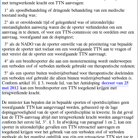
met terugwerkende kracht een TTN aanvragen:
1° als spoedbehandeling of dringende behandeling van een medische
toestand nodig was;
2° als er onvoldoende tijd of gelegenheid was of uitzonderlijke
omstandigheden aanwezig waren die de sporter verhinderden om een
aanvraag in te dienen, of voor een TTN-commissie om te oordelen over een
aanvraag, voorafgaand aan de dopingtest;
3° als de NADO van de sporter omwille van de prioritering van bepaalde
sporten de sporter niet toelaat om een voorafgaande TTN aan te vragen of
niet vereist dat de sporter een voorafgaande TTN aanvraagt;
4° als een breedtesporter die aan een monsterneming wordt onderworpen
een verboden stof of verboden methode gebruikt om therapeutische redenen;
5° als een sporter buiten wedstrijdverband voor therapeutische doeleinden
een verboden stof gebruikt die alleen binnen wedstrijdverband verboden is.
decreet van 25
Conform artikel 10, § 3, tweede lid, van het Antidoping
mei 2012
kan een breedtesporter een TTN toegekend krijgen met
terugwerkende kracht.
De minister kan bepalen dat in bepaalde sporten of sportdisciplines geen
voorafgaande TTN kan aangevraagd worden, gebaseerd op de lage
dopinggevoeligheid van de sport of sportdiscipline in kwestie. In dat geval
kan de TTN-aanvraag altijd met terugwerkende kracht worden aangevraagd
conform het eerste lid, 3°. § 3. In afwijking van paragraaf 1 en 2, kan een
sporter in uitzonderlijke gevallen een TTN retroactief aanvragen en
toegekend krijgen voor het gebruik van een verboden stof of verboden
methode als het manifest onbillijk zou zijn een retroactieve TTN niet toe te