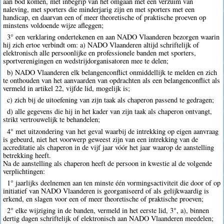
aan bod komen, met inbegrip van het omgaan met een verzuim van
naleving, met sporters die minderjarig zijn en met sporters met een
handicap, en daarvan een of meer theoretische of praktische proeven op
minstens voldoende wijze afleggen;
3° een verklaring ondertekenen en aan NADO Vlaanderen bezorgen waarin
hij zich ertoe verbindt om: a) NADO Vlaanderen altijd schriftelijk of
elektronisch alle persoonlijke en professionele banden met sporters,
sportverenigingen en wedstrijdorganisatoren mee te delen;
b) NADO Vlaanderen elk belangenconflict onmiddellijk te melden en zich
te onthouden van het aanvaarden van opdrachten als een belangenconflict als
vermeld in artikel 22, vijfde lid, mogelijk is;
c) zich bij de uitoefening van zijn taak als chaperon passend te gedragen;
d) alle gegevens die hij in het kader van zijn taak als chaperon ontvangt,
strikt vertrouwelijk te behandelen;
4° met uitzondering van het geval waarbij de intrekking op eigen aanvraag
is gebeurd, niet het voorwerp geweest zijn van een intrekking van de
accreditatie als chaperon in de vijf jaar vóór het jaar waarop de aanstelling
betrekking heeft.
Na de aanstelling als chaperon heeft de persoon in kwestie al de volgende
verplichtingen:
1° jaarlijks deelnemen aan ten minste één vormingsactiviteit die door of op
initiatief van NADO Vlaanderen is georganiseerd of als gelijkwaardig is
erkend, en slagen voor een of meer theoretische of praktische proeven;
2° elke wijziging in de banden, vermeld in het eerste lid, 3°, a), binnen
dertig dagen schriftelijk of elektronisch aan NADO Vlaanderen meedelen;