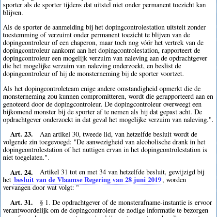
sporter als de sporter tijdens dat uitstel niet onder permanent toezicht kan
blijven.
Als de sporter de aanmelding bij het dopingcontrolestation uitstelt zonder
toestemming of verzuimt onder permanent toezicht te blijven van de
dopingcontroleur of een chaperon, maar toch nog vóór het vertrek van de
dopingcontroleur aankomt aan het dopingcontrolestation, rapporteert de
dopingcontroleur een mogelijk verzuim van naleving aan de opdrachtgever
die het mogelijke verzuim van naleving onderzoekt, en beslist de
dopingcontroleur of hij de monsterneming bij de sporter voortzet.
Als het dopingcontroleteam enige andere omstandigheid opmerkt die de
monsterneming zou kunnen compromitteren, wordt die gerapporteerd aan en
genoteerd door de dopingcontroleur. De dopingcontroleur overweegt een
bijkomend monster bij de sporter af te nemen als hij dat gepast acht. De
opdrachtgever onderzoekt in dat geval het mogelijke verzuim van naleving.".
Art. 23.
Aan artikel 30, tweede lid, van hetzelfde besluit wordt de
volgende zin toegevoegd: "De aanwezigheid van alcoholische drank in het
dopingcontrolestation of het nuttigen ervan in het dopingcontrolestation is
niet toegelaten.".
Art. 24.
Artikel 31 tot en met 34 van hetzelfde besluit, gewijzigd bij
besluit van de Vlaamse Regering van 28 juni 2019
het
, worden
vervangen door wat volgt: "
Art. 31.
§ 1. De opdrachtgever of de monsterafname-instantie is ervoor
verantwoordelijk om de dopingcontroleur de nodige informatie te bezorgen