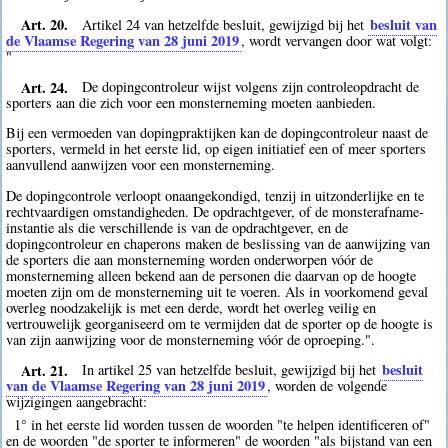
Art. 20.
besluit van
Artikel 24 van hetzelfde besluit, gewijzigd bij het
de Vlaamse Regering van 28 juni 2019
, wordt vervangen door wat volgt:
"
Art. 24.
De dopingcontroleur wijst volgens zijn controleopdracht de
sporters aan die zich voor een monsterneming moeten aanbieden.
Bij een vermoeden van dopingpraktijken kan de dopingcontroleur naast de
sporters, vermeld in het eerste lid, op eigen initiatief een of meer sporters
aanvullend aanwijzen voor een monsterneming.
De dopingcontrole verloopt onaangekondigd, tenzij in uitzonderlijke en te
rechtvaardigen omstandigheden. De opdrachtgever, of de monsterafname-
instantie als die verschillende is van de opdrachtgever, en de
dopingcontroleur en chaperons maken de beslissing van de aanwijzing van
de sporters die aan monsterneming worden onderworpen vóór de
monsterneming alleen bekend aan de personen die daarvan op de hoogte
moeten zijn om de monsterneming uit te voeren. Als in voorkomend geval
overleg noodzakelijk is met een derde, wordt het overleg veilig en
vertrouwelijk georganiseerd om te vermijden dat de sporter op de hoogte is
van zijn aanwijzing voor de monsterneming vóór de oproeping.".
Art. 21.
besluit
In artikel 25 van hetzelfde besluit, gewijzigd bij het
van de Vlaamse Regering van 28 juni 2019
, worden de volgende
wijzigingen aangebracht:
1° in het eerste lid worden tussen de woorden "te helpen identificeren of"
en de woorden "de sporter te informeren" de woorden "als bijstand van een