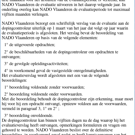
NADO Vlaanderen de evaluatie uitvoeren in het daarop volgende jaar. In
onderling overleg kan NADO Vlaanderen de evaluatieperiode tot maximaal
vijftien maanden verlengen.
NADO Vlaanderen bezorgt een schriftelijk verslag van de evaluatie aan de
dopingcontroleur uiterlijk op 1 maart van het jaar dat volgt op jaar waarin
de evaluatieperiode is afgesloten. Het verslag bevat de beoordeling van
NADO Vlaanderen op basis van de volgende elementen:
1° de uitgevoerde opdrachten;
2° de beschikbaarheden van de dopingcontroleur om opdrachten te
ontvangen;
3° de gevolgde opleidingsactiviteiten;
4° in voorkomend geval de vastgestelde onregelmatigheden.
Het evaluatieverslag wordt afgesloten met een van de volgende
beoordelingen:
1° beoordeling voldoende zonder voorwaarden;
2° beoordeling voldoende onder voorwaarden.
Met die beoordeling behoudt de dopingcontroleur zijn erkenning, maar moet
hij voor hij een opdracht ontvangt, opnieuw voldoen aan de voorwaarden,
vermeld in paragraaf 3, 1° en 2° ;
3° beoordeling onvoldoende.
De dopingcontroleur kan binnen vijftien dagen na de dag waarop hij het
evaluatieverslag heeft ontvangen, opmerkingen formuleren en vragen om
gehoord te worden. NADO Vlaanderen beslist over de definitieve
beoordeling, in voorkomend geval nadat ze heeft kennisgenomen van het