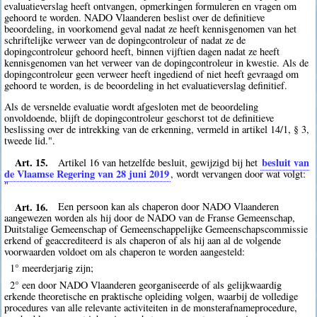
evaluatieverslag heeft ontvangen, opmerkingen formuleren en vragen om
gehoord te worden. NADO Vlaanderen beslist over de definitieve
beoordeling, in voorkomend geval nadat ze heeft kennisgenomen van het
schriftelijke verweer van de dopingcontroleur of nadat ze de
dopingcontroleur gehoord heeft, binnen vijftien dagen nadat ze heeft
kennisgenomen van het verweer van de dopingcontroleur in kwestie. Als de
dopingcontroleur geen verweer heeft ingediend of niet heeft gevraagd om
gehoord te worden, is de beoordeling in het evaluatieverslag definitief.
Als de versnelde evaluatie wordt afgesloten met de beoordeling
onvoldoende, blijft de dopingcontroleur geschorst tot de definitieve
beslissing over de intrekking van de erkenning, vermeld in artikel 14/1, § 3,
tweede lid.".
Art. 15.
besluit van
Artikel 16 van hetzelfde besluit, gewijzigd bij het
de Vlaamse Regering van 28 juni 2019
, wordt vervangen door wat volgt:
"
Art. 16.
Een persoon kan als chaperon door NADO Vlaanderen
aangewezen worden als hij door de NADO van de Franse Gemeenschap,
Duitstalige Gemeenschap of Gemeenschappelijke Gemeenschapscommissie
erkend of geaccrediteerd is als chaperon of als hij aan al de volgende
voorwaarden voldoet om als chaperon te worden aangesteld:
1° meerderjarig zijn;
2° een door NADO Vlaanderen georganiseerde of als gelijkwaardig
erkende theoretische en praktische opleiding volgen, waarbij de volledige
procedures van alle relevante activiteiten in de monsterafnameprocedure,