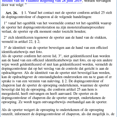
besluit van de Vlaamse Regering van 28 juni 2019
, worden vervangen
door wat volgt: "
Art. 26.
§ 1. Vanaf het contact met de sporter conform artikel 25 stelt
de dopingcontroleur of chaperon al de volgende handelingen:
1° vanaf het ogenblik van het voormelde contact tot het ogenblik waarop
de sporter het dopingcontrolestation na zijn monsterafnameprocedure
verlaat, de sporter op elk moment onder toezicht houden;
2° zich identificeren tegenover de sporter aan de hand van de stukken,
vermeld in artikel 22, § 2;
3° de identiteit van de sporter bevestigen aan de hand van een officieel
identificatiebewijs met foto.
Als de sporter conform het eerste lid, 3°, niet geïdentificeerd kan worden
aan de hand van een officieel identificatiebewijs met foto, en op een andere
wijze wordt geïdentificeerd of niet kan geïdentificeerd worden, vermeldt de
dopingcontroleur dat op het verslag van de controle dat gericht is aan de
opdrachtgever. Als de identiteit van de sporter niet bevestigd kan worden,
kan de opdrachtgever de omstandigheden onderzoeken om na te gaan of er
sprake is van een verzuim van naleving. § 2. De dopingcontroleur of
chaperon laat de sporter de oproeping ondertekenen, waarmee de sporter
bevestigt dat hij de oproeping, die conform artikel 25 aan hem is
meegedeeld, heeft ontvangen en heeft aanvaard. De sporter en de
dopingcontroleur of chaperon die de sporter oproept, ondertekenen de
oproeping. Ze wordt tegen ontvangstbewijs overhandigd aan de sporter.
Als de sporter weigert de oproeping te ondertekenen of de oproeping
omzeilt, informeert de dopingcontroleur of chaperon, als dat mogelijk is, de