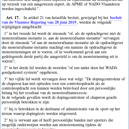
op verzoek van een aangewezen expert, de APME of NADO Vlaanderen
worden ingeschakeld.".
Art. 17.
besluit
In artikel 21 van hetzelfde besluit, gewijzigd bij het
van de Vlaamse Regering van 28 juni 2019
, worden de volgende
wijzigingen aangebracht:
1° in het tweede lid wordt de zinsnede "of, als de opdrachtgever niet de
monsterafname-instantie is, aan de monsterafname-instantie" vervangen
door de zinsnede "of aan de monsterafname-instantie als de opdrachtgever
die monsterafname-instantie machtigt om namens de opdrachtgever de
monsternemingen uit te voeren, of in voorkomend geval aan een
gedelegeerde derde partij die aangesteld is om de monsterneming uit te
voeren";
2° in het derde lid worden de woorden "of een ander door het WADA
goedgekeurd systeem" opgeheven;
3° het vijfde lid wordt vervangen door wat volgt: "De dopingcontroleur of
de chaperon kan niet optreden voor een controleopdracht als de
controleopdracht zou kunnen worden beïnvloed door een persoonlijke
belang bij het resultaat van de monsterafnamesessie.
In de volgende gevallen wordt de dopingcontroleur of chaperon geacht
persoonlijk betrokken te zijn:
1° hij is betrokken in de deelname of administratie van de sport op het
niveau waarop dopingtests worden uitgevoerd;
2° hij is verwant aan of heeft persoonlijke banden met sporters die
mogelijk onderworpen worden aan monsterneming tijdens de