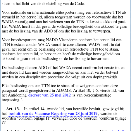
staan in het licht van de doelstelling van de Code.
Voor nationale en internationale elitesporters mag een retroactieve TTN als
vermeld in het eerste lid, alleen toegestaan worden op voorwaarde dat het
WADA voorafgaand aan het verlenen van de TTN in kwestie akkoord gaat.
Het WADA heeft in dat geval de volledige bevoegdheid om akkoord te gaan
met de beslissing van de ADO of om die beslissing te verwerpen.
Voor breedtesporters mag NADO Vlaanderen conform het eerste lid een
TTN toestaan zonder WADA vooraf te consulteren. WADA heeft in dat
geval het recht om de beslissing om een retroactieve TTN toe te staan,
conform het eerste lid, te herzien en heeft de volledige bevoegdheid om
akkoord te gaan met de beslissing of de beslissing te hervormen.
De beslissing die een ADO of het WADA neemt conform het eerste tot en
met derde lid kan niet worden aangevochten en kan niet verder betwist
worden in een disciplinaire procedure die volgt uit een dopingpraktijk.
Elke beslissing om een TTN toe te staan of te weigeren conform deze
paragraaf wordt geregistreerd in ADAMS. Artikel 10, § 6, vierde lid, van
decreet van 25 mei 2012
het Antidoping
is van overeenkomstige
toepassing.".
Art. 13.
In artikel 14, tweede lid, van hetzelfde besluit, gewijzigd bij
besluit van de Vlaamse Regering van 28 juni 2019
het
, worden de
woorden "conform bijlage H" vervangen door de woorden "conform bijlage
G".