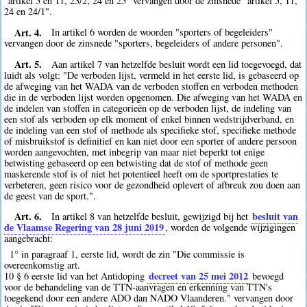
"artikel 5 en 11, 23/2, 24 en 25" vervangen door de zinsnede "artikel 5, 11,
24 en 24/1".
Art. 4.
In artikel 6 worden de woorden "sporters of begeleiders"
vervangen door de zinsnede "sporters, begeleiders of andere personen".
Art. 5.
Aan artikel 7 van hetzelfde besluit wordt een lid toegevoegd, dat
luidt als volgt: "De verboden lijst, vermeld in het eerste lid, is gebaseerd op
de afweging van het WADA van de verboden stoffen en verboden methoden
die in de verboden lijst worden opgenomen. Die afweging van het WADA en
de indelen van stoffen in categorieën op de verboden lijst, de indeling van
een stof als verboden op elk moment of enkel binnen wedstrijdverband, en
de indeling van een stof of methode als specifieke stof, specifieke methode
of misbruikstof is definitief en kan niet door een sporter of andere persoon
worden aangevochten, met inbegrip van maar niet beperkt tot enige
betwisting gebaseerd op een betwisting dat de stof of methode geen
maskerende stof is of niet het potentieel heeft om de sportprestaties te
verbeteren, geen risico voor de gezondheid oplevert of afbreuk zou doen aan
de geest van de sport.".
Art. 6.
besluit van
In artikel 8 van hetzelfde besluit, gewijzigd bij het
de Vlaamse Regering van 28 juni 2019
, worden de volgende wijzigingen
aangebracht:
1° in paragraaf 1, eerste lid, wordt de zin "Die commissie is
overeenkomstig art.
decreet van 25 mei 2012
10 § 6 eerste lid van het Antidoping
bevoegd
voor de behandeling van de TTN-aanvragen en erkenning van TTN's
toegekend door een andere ADO dan NADO Vlaanderen." vervangen door