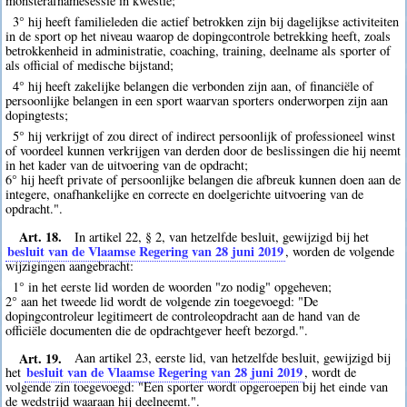
monsterafnamesessie in kwestie;
3° hij heeft familieleden die actief betrokken zijn bij dagelijkse activiteiten
in de sport op het niveau waarop de dopingcontrole betrekking heeft, zoals
betrokkenheid in administratie, coaching, training, deelname als sporter of
als official of medische bijstand;
4° hij heeft zakelijke belangen die verbonden zijn aan, of financiële of
persoonlijke belangen in een sport waarvan sporters onderworpen zijn aan
dopingtests;
5° hij verkrijgt of zou direct of indirect persoonlijk of professioneel winst
of voordeel kunnen verkrijgen van derden door de beslissingen die hij neemt
in het kader van de uitvoering van de opdracht;
6° hij heeft private of persoonlijke belangen die afbreuk kunnen doen aan de
integere, onafhankelijke en correcte en doelgerichte uitvoering van de
opdracht.".
Art. 18.
In artikel 22, § 2, van hetzelfde besluit, gewijzigd bij het
besluit van de Vlaamse Regering van 28 juni 2019
, worden de volgende
wijzigingen aangebracht:
1° in het eerste lid worden de woorden "zo nodig" opgeheven;
2° aan het tweede lid wordt de volgende zin toegevoegd: "De
dopingcontroleur legitimeert de controleopdracht aan de hand van de
officiële documenten die de opdrachtgever heeft bezorgd.".
Art. 19.
Aan artikel 23, eerste lid, van hetzelfde besluit, gewijzigd bij
besluit van de Vlaamse Regering van 28 juni 2019
het
, wordt de
volgende zin toegevoegd: "Een sporter wordt opgeroepen bij het einde van
de wedstrijd waaraan hij deelneemt.".