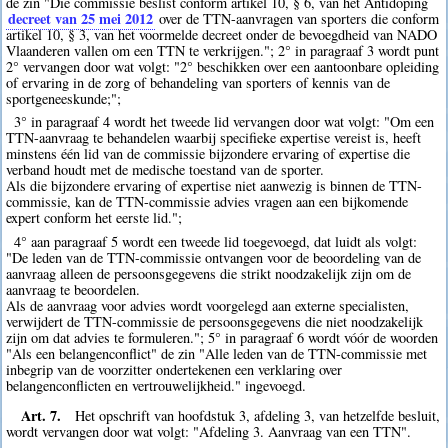
de zin "Die commissie beslist conform artikel 10, § 6, van het Antidoping
decreet van 25 mei 2012
over de TTN-aanvragen van sporters die conform
artikel 10, § 3, van het voormelde decreet onder de bevoegdheid van NADO
Vlaanderen vallen om een TTN te verkrijgen."; 2° in paragraaf 3 wordt punt
2° vervangen door wat volgt: "2° beschikken over een aantoonbare opleiding
of ervaring in de zorg of behandeling van sporters of kennis van de
sportgeneeskunde;";
3° in paragraaf 4 wordt het tweede lid vervangen door wat volgt: "Om een
TTN-aanvraag te behandelen waarbij specifieke expertise vereist is, heeft
minstens één lid van de commissie bijzondere ervaring of expertise die
verband houdt met de medische toestand van de sporter.
Als die bijzondere ervaring of expertise niet aanwezig is binnen de TTN-
commissie, kan de TTN-commissie advies vragen aan een bijkomende
expert conform het eerste lid.";
4° aan paragraaf 5 wordt een tweede lid toegevoegd, dat luidt als volgt:
"De leden van de TTN-commissie ontvangen voor de beoordeling van de
aanvraag alleen de persoonsgegevens die strikt noodzakelijk zijn om de
aanvraag te beoordelen.
Als de aanvraag voor advies wordt voorgelegd aan externe specialisten,
verwijdert de TTN-commissie de persoonsgegevens die niet noodzakelijk
zijn om dat advies te formuleren."; 5° in paragraaf 6 wordt vóór de woorden
"Als een belangenconflict" de zin "Alle leden van de TTN-commissie met
inbegrip van de voorzitter ondertekenen een verklaring over
belangenconflicten en vertrouwelijkheid." ingevoegd.
Art. 7.
Het opschrift van hoofdstuk 3, afdeling 3, van hetzelfde besluit,
wordt vervangen door wat volgt: "Afdeling 3. Aanvraag van een TTN".