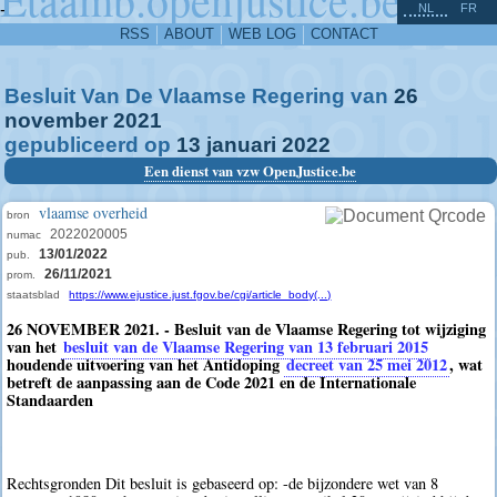
^
-
NL
FR
RSS
ABOUT
WEB LOG
CONTACT
Besluit Van De Vlaamse Regering van
26
november
2021
gepubliceerd op
13
januari
2022
Een dienst van vzw OpenJustice.be
vlaamse overheid
bron
2022020005
numac
13/01/2022
pub.
26/11/2021
prom.
staatsblad
https://www.ejustice.just.fgov.be/cgi/article_body(...)
26 NOVEMBER 2021. - Besluit van de Vlaamse Regering tot wijziging
van het
besluit van de Vlaamse Regering van 13 februari 2015
houdende uitvoering van het Antidoping
decreet van 25 mei 2012
, wat
betreft de aanpassing aan de Code 2021 en de Internationale
Standaarden
Rechtsgronden Dit besluit is gebaseerd op: -de bijzondere wet van 8