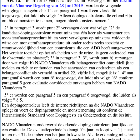
Art. 14.
besluit
In artikel 15 van hetzelfde besluit, vervangen bij het
van de Vlaamse Regering van 28 juni 2019
, worden de volgende
wijzigingen aangebracht: 1° aan paragraaf 1 wordt een vierde lid
toegevoegd, dat luidt als volgt: "Alleen dopingcontroleurs die erkend zijn
om bloedmonsters te nemen, mogen bloedmonsters nemen.";
2° in paragraaf 3 wordt punt 2° vervangen door wat volgt: "2° de
kandidaat-dopingcontroleur woont minstens één keer als waarnemer een
monsterafnameprocedure bij en voert vervolgens op minstens voldoende
wijze een monsterafnameprocedure uit onder rechtstreeks toezicht en
verantwoordelijkheid van een controlearts die een ADO heeft aangewezen.
Het vereiste toezicht op het afscheiden van de urine, is geen onderdeel van
de observatie ter plaatse;"; 3° in paragraaf 3, 3°, wordt punt b) vervangen
door wat volgt: b) NADO Vlaanderen elk belangenconflict onmiddellijk te
melden en zich te onthouden van het aanvaarden van opdrachten als een
belangenconflict als vermeld in artikel 22, vijfde lid, mogelijk is;"; 4° aan
paragraaf 4 wordt een punt 6° toegevoegd, dat luidt als volgt: "6° conform
paragraaf 5 geen evaluatie onvoldoende ontvangen hebben van NADO
Vlaanderen.";
5° er worden een paragraaf 5 en een paragraaf 6 toegevoegd, die luiden als
volgt: " § 5.
Een dopingcontroleur leeft de interne richtlijnen na die NADO Vlaanderen
oplegt en voert de dopingcontrole en monsterneming uit conform de
Internationale Standaard voor Dopingtests en Onderzoeken en dit besluit.
NADO Vlaanderen onderwerpt de erkende dopingcontroleurs jaarlijks aan
een evaluatie. De evaluatieperiode bedraagt één jaar en loopt van 1 januari
tot en met 31 december van het jaar in kwestie. Als de erkenning minstens
drie maanden voor het afsluiten van de evaluatieperiode is verleend, kan