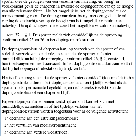
sporter over de gevolgen van een verzuim van naleving, en brengt in
voorkomend geval de chaperon in kwestie de dopingcontroleur op de hoogte
van alle relevante feiten. Als het mogelijk is, zet de dopingcontroleur de
monsterneming voort. De dopingcontroleur brengt met een gedetailleerd
verslag de opdrachtgever op de hoogte van het mogelijke verzuim van
naleving. De opdrachtgever onderzoekt het mogelijke verzuim van naleving.
Art. 27.
§ 1. De sporter meldt zich onmiddellijk na de oproeping
conform artikel 25 en 26 in het dopingcontrolestation.
De dopingcontroleur of chaperon kan, op verzoek van de sporter of een
redelijk verzoek van een derde, toestaan dat de sporter zich niet
onmiddellijk nadat hij de oproeping, conform artikel 26, § 2, eerste lid,
heeft ontvangen en heeft aanvaard, in het dopingcontrolestation aanmeldt of
dat hij het dopingcontrolestation tijdelijk verlaat.
Het is alleen toegestaan dat de sporter zich niet onmiddellijk aanmeldt in het
dopingcontrolestation of het dopingcontrolestation tijdelijk verlaat als de
sporter onder permanente begeleiding en rechtstreeks toezicht van de
dopingcontroleur of een chaperon blijft.
Bij een dopingcontrole binnen wedstrijdverband kan het zich niet
onmiddellijk aanmelden in of het tijdelijk verlaten van het
dopingcontrolestation worden toegestaan voor al de volgende activiteiten:
1° deelname aan een uitreikingsceremonie;
2° het vervullen van mediaverplichtingen;
3° deelname aan verdere wedstrijden;