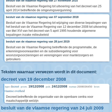
besluit van de vlaamse regering van 27 november 2015
Besluit van de Vlaamse Regering tot uitvoering van het decreet van 25
april 2014 betreffende de omgevingsvergunning
besluit van de vlaamse regering van 07 september 2018
Besluit van de Vlaamse Regering tot wijziging van diverse bepalingen van
het besluit van de Vlaamse Regering van 12 december 2008 tot uitvoering
van titel XVI van het decreet van 5 april 1995 houdende algemene
bepalingen inzake milieubeleid
besluit van de vlaamse regering van 28 juni 2019
Besluit van de Vlaamse Regering betreffende de programmatie, de
erkenningsvoorwaarden en de subsidieregeling voor
woonzorgvoorzieningen en verenigingen voor mantelzorgers en
gebruikers
Teksten waarnaar verwezen wordt in dit document:
decreet van 19 december 2008
decreet
19/12/2008
24/12/2008
2008036450
type
prom.
pub.
numac
bron
vlaamse overheid
Decreet betreffende de organisatie van de openbare centra voor
maatschappelijk welzijn
besluit van de vlaamse regering van 24 juli 2009