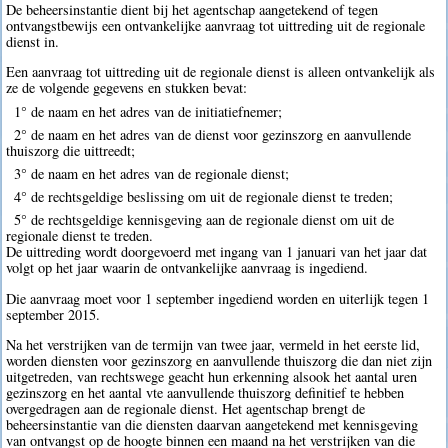
De beheersinstantie dient bij het agentschap aangetekend of tegen
ontvangstbewijs een ontvankelijke aanvraag tot uittreding uit de regionale
dienst in.
Een aanvraag tot uittreding uit de regionale dienst is alleen ontvankelijk als
ze de volgende gegevens en stukken bevat:
1° de naam en het adres van de initiatiefnemer;
2° de naam en het adres van de dienst voor gezinszorg en aanvullende
thuiszorg die uittreedt;
3° de naam en het adres van de regionale dienst;
4° de rechtsgeldige beslissing om uit de regionale dienst te treden;
5° de rechtsgeldige kennisgeving aan de regionale dienst om uit de
regionale dienst te treden.
De uittreding wordt doorgevoerd met ingang van 1 januari van het jaar dat
volgt op het jaar waarin de ontvankelijke aanvraag is ingediend.
Die aanvraag moet voor 1 september ingediend worden en uiterlijk tegen 1
september 2015.
Na het verstrijken van de termijn van twee jaar, vermeld in het eerste lid,
worden diensten voor gezinszorg en aanvullende thuiszorg die dan niet zijn
uitgetreden, van rechtswege geacht hun erkenning alsook het aantal uren
gezinszorg en het aantal vte aanvullende thuiszorg definitief te hebben
overgedragen aan de regionale dienst. Het agentschap brengt de
beheersinstantie van die diensten daarvan aangetekend met kennisgeving
van ontvangst op de hoogte binnen een maand na het verstrijken van die