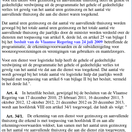
gedeeltelijke verdwijning uit de programmatie het gehele of gedeeltelijke
verlies tot gevolg van het aantal uren gezinszorg en het aantal vte
aanvullende thuiszorg die aan die dienst waren toegekend.
Dat aantal uren gezinszorg en dat aantal vte aanvullende thuiszorg worden
gevoegd bij het totale aantal uren gezinszorg en het totale aantal vte
aanvullende thuiszorg die jaarlijks door de minister worden verdeeld over de
diensten met toepassing van artikel 8, derde lid, en artikel 25 van bijlage I
besluit van de Vlaamse Regering van 24 juli 2009
bij het
betreffende de
programmatie, de erkenningsvoorwaarden en de subsidieregeling voor
woonzorgvoorzieningen en verenigingen van gebruikers en mantelzorgers.
Voor een dienst voor logistieke hulp heeft de gehele of gedeeltelijke
verdwijning uit de programmatie het gehele of gedeeltelijke verlies tot
gevolg van het aantal vte dat aan die dienst was toegekend. Dat aantal vte
wordt gevoegd bij het totale aantal vte logistieke hulp dat jaarlijks wordt
bepaald met toepassing van artikel 6 van bijlage II bij het besluit, vermeld
in het derde lid.".
Art. 4.
In hetzelfde besluit, gewijzigd bij de besluiten van de Vlaamse
Regering van 17 december 2010, 25 februari 2011, 16 december 2011, 5
oktober 2012, 12 oktober 2012, 21 december 2012 en 20 december 2013,
wordt aan hoofdstuk VIII een artikel 34/1 toegevoegd, dat luidt als volgt: "
Art. 34/1.
De erkenning van een dienst voor gezinszorg en aanvullende
thuiszorg die erkend is met toepassing van hoofdstuk II en aan alle
erkenningsvoorwaarden voldoet, kan samen met het aantal uren gezinszorg
en het aantal vte aanvullende thuiszorg die aan die dienst zijn toegewezen,