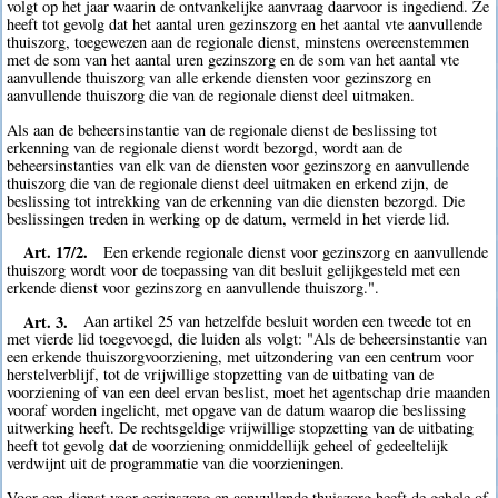
volgt op het jaar waarin de ontvankelijke aanvraag daarvoor is ingediend. Ze
heeft tot gevolg dat het aantal uren gezinszorg en het aantal vte aanvullende
thuiszorg, toegewezen aan de regionale dienst, minstens overeenstemmen
met de som van het aantal uren gezinszorg en de som van het aantal vte
aanvullende thuiszorg van alle erkende diensten voor gezinszorg en
aanvullende thuiszorg die van de regionale dienst deel uitmaken.
Als aan de beheersinstantie van de regionale dienst de beslissing tot
erkenning van de regionale dienst wordt bezorgd, wordt aan de
beheersinstanties van elk van de diensten voor gezinszorg en aanvullende
thuiszorg die van de regionale dienst deel uitmaken en erkend zijn, de
beslissing tot intrekking van de erkenning van die diensten bezorgd. Die
beslissingen treden in werking op de datum, vermeld in het vierde lid.
Art. 17/2.
Een erkende regionale dienst voor gezinszorg en aanvullende
thuiszorg wordt voor de toepassing van dit besluit gelijkgesteld met een
erkende dienst voor gezinszorg en aanvullende thuiszorg.".
Art. 3.
Aan artikel 25 van hetzelfde besluit worden een tweede tot en
met vierde lid toegevoegd, die luiden als volgt: "Als de beheersinstantie van
een erkende thuiszorgvoorziening, met uitzondering van een centrum voor
herstelverblijf, tot de vrijwillige stopzetting van de uitbating van de
voorziening of van een deel ervan beslist, moet het agentschap drie maanden
vooraf worden ingelicht, met opgave van de datum waarop die beslissing
uitwerking heeft. De rechtsgeldige vrijwillige stopzetting van de uitbating
heeft tot gevolg dat de voorziening onmiddellijk geheel of gedeeltelijk
verdwijnt uit de programmatie van die voorzieningen.
Voor een dienst voor gezinszorg en aanvullende thuiszorg heeft de gehele of