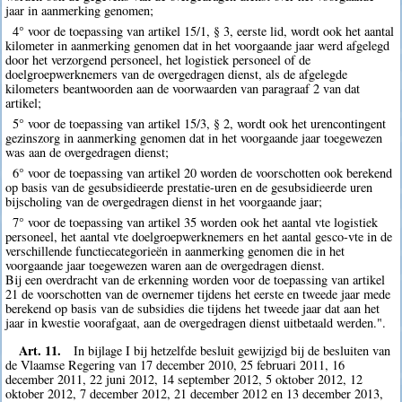
jaar in aanmerking genomen;
4° voor de toepassing van artikel 15/1, § 3, eerste lid, wordt ook het aantal
kilometer in aanmerking genomen dat in het voorgaande jaar werd afgelegd
door het verzorgend personeel, het logistiek personeel of de
doelgroepwerknemers van de overgedragen dienst, als de afgelegde
kilometers beantwoorden aan de voorwaarden van paragraaf 2 van dat
artikel;
5° voor de toepassing van artikel 15/3, § 2, wordt ook het urencontingent
gezinszorg in aanmerking genomen dat in het voorgaande jaar toegewezen
was aan de overgedragen dienst;
6° voor de toepassing van artikel 20 worden de voorschotten ook berekend
op basis van de gesubsidieerde prestatie-uren en de gesubsidieerde uren
bijscholing van de overgedragen dienst in het voorgaande jaar;
7° voor de toepassing van artikel 35 worden ook het aantal vte logistiek
personeel, het aantal vte doelgroepwerknemers en het aantal gesco-vte in de
verschillende functiecategorieën in aanmerking genomen die in het
voorgaande jaar toegewezen waren aan de overgedragen dienst.
Bij een overdracht van de erkenning worden voor de toepassing van artikel
21 de voorschotten van de overnemer tijdens het eerste en tweede jaar mede
berekend op basis van de subsidies die tijdens het tweede jaar dat aan het
jaar in kwestie voorafgaat, aan de overgedragen dienst uitbetaald werden.".
Art. 11.
In bijlage I bij hetzelfde besluit gewijzigd bij de besluiten van
de Vlaamse Regering van 17 december 2010, 25 februari 2011, 16
december 2011, 22 juni 2012, 14 september 2012, 5 oktober 2012, 12
oktober 2012, 7 december 2012, 21 december 2012 en 13 december 2013,