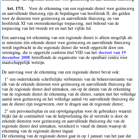
Art. 17/1.
Voor de erkenning van een regionale dienst voor gezinszorg
en aanvullende thuiszorg zijn de bepalingen van hoofdstuk II, die gelden
voor de diensten voor gezinszorg en aanvullende thuiszorg, en van
hoofdstuk XI van overeenkomstige toepassing, met behoud van de
toepassing van het tweede tot en met het vijfde lid.
Een aanvraag tot erkenning van een regionale dienst is alleen mogelijk als
er minstens één erkende dienst voor gezinszorg en aanvullende thuiszorg
wordt ingebracht in die regionale dienst die wordt opgericht door een
decreet van 19
vereniging, die is opgericht conform titel VIII van het
december 2008
betreffende de organisatie van de openbare centra voor
maatschappelijk welzijn.
De aanvraag voor de erkenning van een regionale dienst bevat ook:
1° een ondertekende schriftelijke verbintenis van de beheersinstantie van
elk van de erkende diensten voor gezinszorg en aanvullende thuiszorg die
van de regionale dienst deel uitmaken, om op de datum van de erkenning
van de regionale dienst de erkenning van de dienst, samen met het volledige
aantal uren gezinszorg en het volledige aantal vte aanvullende thuiszorg die
aan de dienst zijn toegewezen, over te dragen aan de regionale dienst;
2° een personeelsplan en een opvolgingsplan voor de gebruikers waaruit
blijkt dat de continuïteit van de hulpverlening die al verstrekt is door de
erkende diensten voor gezinszorg en aanvullende thuiszorg die van de
regionale dienst deel uitmaken, verzekerd is vanaf de datum waarop de
erkenning van de regionale dienst ingaat.
De erkenning van de regionale dienst gaat in op 1 januari van het jaar dat