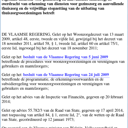
overdracht van erkenning van diensten voor gezinszorg en aanvullende
thuiszorg en de vrijwillige stopzetting van de uitbating van
thuiszorgvoorzieningen betreft
DE VLAAMSE REGERING, Gelet op het Woonzorgdecreet van 13 maart
2009, artikel 48, eerste, tweede en vijfde lid, gewijzigd bij het decreet van
18 november 2011, artikel 58, § 1, tweede lid, artikel 60 en artikel 75/1,
eerste lid, ingevoegd bij het decreet van 18 november 2011;
besluit van de Vlaamse Regering van 5 juni 2009
Gelet op het
betreffende de procedures voor woonzorgvoorzieningen en verenigingen van
gebruikers en mantelzorgers;
besluit van de Vlaamse Regering van 24 juli 2009
Gelet op het
betreffende de programmatie, de erkenningsvoorwaarden en de
subsidieregeling voor woonzorgvoorzieningen en verenigingen van
gebruikers en mantelzorgers;
Gelet op het advies van de Inspectie van Financiën, gegeven op 20 februari
2014;
Gelet op advies 55.782/3 van de Raad van State, gegeven op 17 april 2014,
met toepassing van artikel 84, § 1, eerste lid, 2°, van de wetten op de Raad
van State, gecoördineerd op 12 januari 1973;
Op voorstel van de Vlaamse minister van Welzijn, Volksgezondheid en