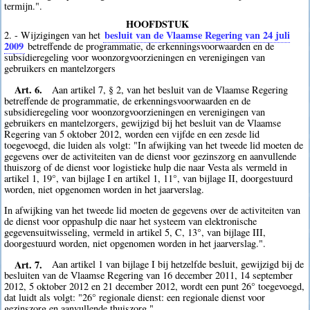
termijn.".
HOOFDSTUK
besluit van de Vlaamse Regering van 24 juli
2. - Wijzigingen van het
2009
betreffende de programmatie, de erkenningsvoorwaarden en de
subsidieregeling voor woonzorgvoorzieningen en verenigingen van
gebruikers en mantelzorgers
Art. 6.
Aan artikel 7, § 2, van het besluit van de Vlaamse Regering
betreffende de programmatie, de erkenningsvoorwaarden en de
subsidieregeling voor woonzorgvoorzieningen en verenigingen van
gebruikers en mantelzorgers, gewijzigd bij het besluit van de Vlaamse
Regering van 5 oktober 2012, worden een vijfde en een zesde lid
toegevoegd, die luiden als volgt: "In afwijking van het tweede lid moeten de
gegevens over de activiteiten van de dienst voor gezinszorg en aanvullende
thuiszorg of de dienst voor logistieke hulp die naar Vesta als vermeld in
artikel 1, 19°, van bijlage I en artikel 1, 11°, van bijlage II, doorgestuurd
worden, niet opgenomen worden in het jaarverslag.
In afwijking van het tweede lid moeten de gegevens over de activiteiten van
de dienst voor oppashulp die naar het systeem van elektronische
gegevensuitwisseling, vermeld in artikel 5, C, 13°, van bijlage III,
doorgestuurd worden, niet opgenomen worden in het jaarverslag.".
Art. 7.
Aan artikel 1 van bijlage I bij hetzelfde besluit, gewijzigd bij de
besluiten van de Vlaamse Regering van 16 december 2011, 14 september
2012, 5 oktober 2012 en 21 december 2012, wordt een punt 26° toegevoegd,
dat luidt als volgt: "26° regionale dienst: een regionale dienst voor
gezinszorg en aanvullende thuiszorg.".