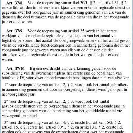
Art. 37/8.
Voor de toepassing van artikel 30/1, § 2, en artikel 31, § 2,
eerste lid, worden in het eerste werkjaar van een erkende regionale dienst de
gegevens over het voorgaande jaar in aanmerking genomen van elk van de
diensten die deel uitmaken van de regionale dienst en die in het voorgaande
jaar erkend waren.
Art. 37/9.
Voor de toepassing van artikel 35 wordt in het eerste
werkjaar van een erkende regionale dienst de som van het aantal vte
logistiek personeel, het aantal vte doelgroepwerknemers en het aantal gesco-
vte in de verschillende functiecategorieën in aanmerking genomen die in het
voorgaande jaar toegewezen waren aan elk van de diensten die deel
uitmaken van de regionale dienst en die in het voorgaande jaar erkend
waren.
Art. 37/10.
Bij een overdracht van de erkenning gelden voor de
subsidiëring van de overnemer tijdens het eerste jaar de bepalingen van
hoofdstuk IV, voor zover de onderstaande bepalingen daar niet van afwijken:
1° voor de toepassing van artikel 12, § 2, wordt ook het aantal gebruikers
in aanmerking genomen dat door de overgedragen dienst werd geholpen in
het voorgaande jaar;
2° voor de toepassing van artikel 12, § 3, wordt ook het aantal
gesubsidieerde uren van de overgedragen dienst in het voorgaande jaar in
aanmerking genomen voor de berekening van het gemiddelde aantal vte
verzorgend personeel;
3° voor de toepassing van artikel 14, § 2, eerste lid, artikel 15/2, § 2,
artikel 16, § 2, eerste lid, artikel 30/1, § 2, en artikel 31, § 2, eerste lid,
worden ook de gegevens van de overgedragen dienst over het voorgaande