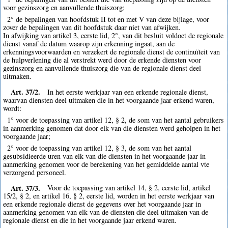
voor gezinszorg en aanvullende thuiszorg;
2° de bepalingen van hoofdstuk II tot en met V van deze bijlage, voor
zover de bepalingen van dit hoofdstuk daar niet van afwijken.
In afwijking van artikel 3, eerste lid, 2°, van dit besluit voldoet de regionale
dienst vanaf de datum waarop zijn erkenning ingaat, aan de
erkenningsvoorwaarden en verzekert de regionale dienst de continuïteit van
de hulpverlening die al verstrekt werd door de erkende diensten voor
gezinszorg en aanvullende thuiszorg die van de regionale dienst deel
uitmaken.
Art. 37/2.
In het eerste werkjaar van een erkende regionale dienst,
waarvan diensten deel uitmaken die in het voorgaande jaar erkend waren,
wordt:
1° voor de toepassing van artikel 12, § 2, de som van het aantal gebruikers
in aanmerking genomen dat door elk van die diensten werd geholpen in het
voorgaande jaar;
2° voor de toepassing van artikel 12, § 3, de som van het aantal
gesubsidieerde uren van elk van die diensten in het voorgaande jaar in
aanmerking genomen voor de berekening van het gemiddelde aantal vte
verzorgend personeel.
Art. 37/3.
Voor de toepassing van artikel 14, § 2, eerste lid, artikel
15/2, § 2, en artikel 16, § 2, eerste lid, worden in het eerste werkjaar van
een erkende regionale dienst de gegevens over het voorgaande jaar in
aanmerking genomen van elk van de diensten die deel uitmaken van de
regionale dienst en die in het voorgaande jaar erkend waren.