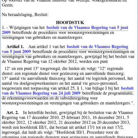
Gezin;
Na beraadslaging, Besluit:
HOOFDSTUK
besluit van de Vlaamse Regering van 5 juni
1. - Wijzigingen van het
2009
betreffende de procedures voor woonzorgvoorzieningen en
verenigingen van gebruikers en mantelzorgers
Artikel 1.
besluit van de Vlaamse Regering
Aan artikel 1 van het
van 5 juni 2009
betreffende de procedures voor woonzorgvoorzieningen en
verenigingen van gebruikers en mantelzorgers, gewijzigd bij het besluit van
de Vlaamse Regering van 12 oktober 2012, worden een punt
12° en een punt 13° toegevoegd, die luiden als volgt: "12° regionale
dienst: een regionale dienst voor gezinszorg en aanvullende thuiszorg;
13° aantal vte aanvullende thuiszorg: het aantal vte logistiek personeel, het
aantal vte doelgroepwerknemers en het aantal vte gesco-personeel,
besluit
toegewezen met toepassing van artikel 25, § 1, van bijlage I bij het
van de Vlaamse Regering van 24 juli 2009
betreffende de programmatie,
de erkenningsvoorwaarden en de subsidieregeling voor
woonzorgvoorzieningen en verenigingen van gebruikers en mantelzorgers.".
Art. 2.
In hetzelfde besluit, gewijzigd bij de besluiten van de Vlaamse
Regering van 17 december 2010, 25 februari 2011, 16 december 2011, 5
oktober 2012, 12 oktober 2012, 21 december 2012 en 20 december 2013,
wordt een hoofdstuk III/1, dat bestaat uit artikel 17/1 tot en met 17/2,
ingevoegd, dat luidt als volgt: "Hoofdstuk III/1. Procedure voor de
erkenning van regionale diensten voor gezinszorg en aanvullende thuiszorg