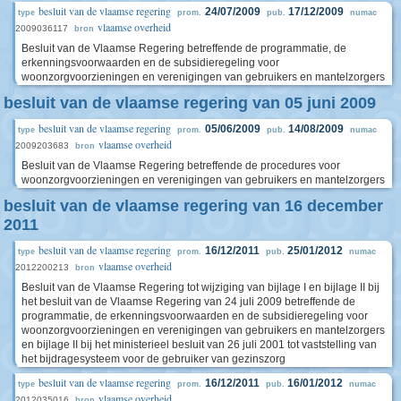
besluit van de vlaamse regering
24/07/2009
17/12/2009
type
prom.
pub.
numac
vlaamse overheid
2009036117
bron
Besluit van de Vlaamse Regering betreffende de programmatie, de
erkenningsvoorwaarden en de subsidieregeling voor
woonzorgvoorzieningen en verenigingen van gebruikers en mantelzorgers
besluit van de vlaamse regering van 05 juni 2009
besluit van de vlaamse regering
05/06/2009
14/08/2009
type
prom.
pub.
numac
vlaamse overheid
2009203683
bron
Besluit van de Vlaamse Regering betreffende de procedures voor
woonzorgvoorzieningen en verenigingen van gebruikers en mantelzorgers
besluit van de vlaamse regering van 16 december
2011
besluit van de vlaamse regering
16/12/2011
25/01/2012
type
prom.
pub.
numac
vlaamse overheid
2012200213
bron
Besluit van de Vlaamse Regering tot wijziging van bijlage I en bijlage II bij
het besluit van de Vlaamse Regering van 24 juli 2009 betreffende de
programmatie, de erkenningsvoorwaarden en de subsidieregeling voor
woonzorgvoorzieningen en verenigingen van gebruikers en mantelzorgers
en bijlage II bij het ministerieel besluit van 26 juli 2001 tot vaststelling van
het bijdragesysteem voor de gebruiker van gezinszorg
besluit van de vlaamse regering
16/12/2011
16/01/2012
type
prom.
pub.
numac
vlaamse overheid
2012035016
bron