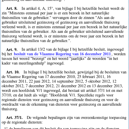
Art. 8.
In artikel 4, A, 15°, van bijlage I bij hetzelfde besluit wordt de
zin "Minstens eenmaal per jaar is er een bezoek in het natuurlijke
thuismilieu van de gebruiker." vervangen door de zinnen "Als aan de
gebruiker uitsluitend gezinszorg of gezinszorg en aanvullende thuiszorg
verleend wordt, is er minstens eenmaal per jaar een bezoek in het natuurlijke
thuismilieu van de gebruiker. Als aan de gebruiker uitsluitend aanvullende
thuiszorg verleend wordt, is er minstens om de twee jaar een bezoek in het
natuurlijke thuismilieu van de gebruiker.".
Art. 9.
In artikel 13/2 van de bijlage I bij hetzelfde besluit, ingevoegd
besluit van de Vlaamse Regering van 16 december 2011
bij het
, worden
tussen het woord "bezorgt" en het woord "jaarlijks" de woorden "in het
kader van meerlingenhulp" ingevoegd.
Art. 10.
In bijlage I bij hetzelfde besluit, gewijzigd bij de besluiten van
de Vlaamse Regering van 17 december 2010, 25 februari 2011, 16
december 2011, 22 juni 2012, 14 september 2012, 5 oktober 2012, 12
oktober 2012, 7 december 2012, 21 december 2012 en 13 december 2013,
wordt een hoofdstuk V/1 ingevoegd, dat bestaat uit artikel 37/1 tot en met
37/10, en dat luidt als volgt: "Hoofdstuk V/1. Specifieke regels voor
regionale diensten voor gezinszorg en aanvullende thuiszorg en voor de
overdracht van de erkenning van diensten voor gezinszorg en aanvullende
thuiszorg.
Art. 37/1.
De volgende bepalingen zijn van overeenkomstige toepassing
op de regionale diensten:
1° de bepalingen van dit besluit die van toepassing zijn op de diensten