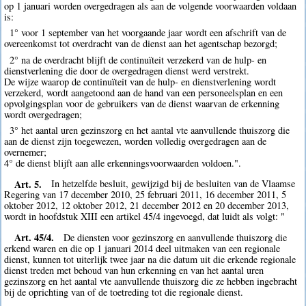
op 1 januari worden overgedragen als aan de volgende voorwaarden voldaan
is:
1° voor 1 september van het voorgaande jaar wordt een afschrift van de
overeenkomst tot overdracht van de dienst aan het agentschap bezorgd;
2° na de overdracht blijft de continuïteit verzekerd van de hulp- en
dienstverlening die door de overgedragen dienst werd verstrekt.
De wijze waarop de continuïteit van de hulp- en dienstverlening wordt
verzekerd, wordt aangetoond aan de hand van een personeelsplan en een
opvolgingsplan voor de gebruikers van de dienst waarvan de erkenning
wordt overgedragen;
3° het aantal uren gezinszorg en het aantal vte aanvullende thuiszorg die
aan de dienst zijn toegewezen, worden volledig overgedragen aan de
overnemer;
4° de dienst blijft aan alle erkenningsvoorwaarden voldoen.".
Art. 5.
In hetzelfde besluit, gewijzigd bij de besluiten van de Vlaamse
Regering van 17 december 2010, 25 februari 2011, 16 december 2011, 5
oktober 2012, 12 oktober 2012, 21 december 2012 en 20 december 2013,
wordt in hoofdstuk XIII een artikel 45/4 ingevoegd, dat luidt als volgt: "
Art. 45/4.
De diensten voor gezinszorg en aanvullende thuiszorg die
erkend waren en die op 1 januari 2014 deel uitmaken van een regionale
dienst, kunnen tot uiterlijk twee jaar na die datum uit die erkende regionale
dienst treden met behoud van hun erkenning en van het aantal uren
gezinszorg en het aantal vte aanvullende thuiszorg die ze hebben ingebracht
bij de oprichting van of de toetreding tot die regionale dienst.