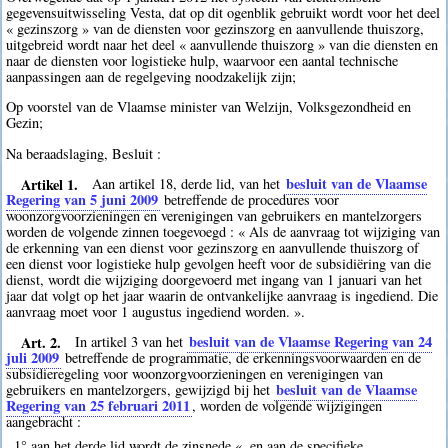
gegevensuitwisseling Vesta, dat op dit ogenblik gebruikt wordt voor het deel
« gezinszorg » van de diensten voor gezinszorg en aanvullende thuiszorg,
uitgebreid wordt naar het deel « aanvullende thuiszorg » van die diensten en
naar de diensten voor logistieke hulp, waarvoor een aantal technische
aanpassingen aan de regelgeving noodzakelijk zijn;
Op voorstel van de Vlaamse minister van Welzijn, Volksgezondheid en
Gezin;
Na beraadslaging, Besluit :
Artikel 1.
besluit van de Vlaamse
Aan artikel 18, derde lid, van het
Regering van 5 juni 2009
betreffende de procedures voor
woonzorgvoorzieningen en verenigingen van gebruikers en mantelzorgers
worden de volgende zinnen toegevoegd : « Als de aanvraag tot wijziging van
de erkenning van een dienst voor gezinszorg en aanvullende thuiszorg of
een dienst voor logistieke hulp gevolgen heeft voor de subsidiëring van die
dienst, wordt die wijziging doorgevoerd met ingang van 1 januari van het
jaar dat volgt op het jaar waarin de ontvankelijke aanvraag is ingediend. Die
aanvraag moet voor 1 augustus ingediend worden. ».
Art. 2.
besluit van de Vlaamse Regering van 24
In artikel 3 van het
juli 2009
betreffende de programmatie, de erkenningsvoorwaarden en de
subsidieregeling voor woonzorgvoorzieningen en verenigingen van
besluit van de Vlaamse
gebruikers en mantelzorgers, gewijzigd bij het
Regering van 25 februari 2011
, worden de volgende wijzigingen
aangebracht :
1° aan het derde lid wordt de zinsnede «, en aan de specifieke