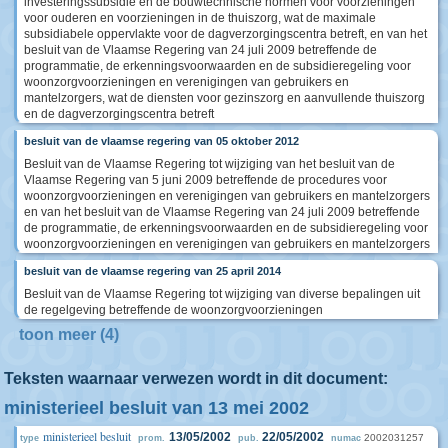
investeringssubsidie en de bouwtechnische normen voor voorzieningen
voor ouderen en voorzieningen in de thuiszorg, wat de maximale
subsidiabele oppervlakte voor de dagverzorgingscentra betreft, en van het
besluit van de Vlaamse Regering van 24 juli 2009 betreffende de
programmatie, de erkenningsvoorwaarden en de subsidieregeling voor
woonzorgvoorzieningen en verenigingen van gebruikers en
mantelzorgers, wat de diensten voor gezinszorg en aanvullende thuiszorg
en de dagverzorgingscentra betreft
besluit van de vlaamse regering van 05 oktober 2012
Besluit van de Vlaamse Regering tot wijziging van het besluit van de
Vlaamse Regering van 5 juni 2009 betreffende de procedures voor
woonzorgvoorzieningen en verenigingen van gebruikers en mantelzorgers
en van het besluit van de Vlaamse Regering van 24 juli 2009 betreffende
de programmatie, de erkenningsvoorwaarden en de subsidieregeling voor
woonzorgvoorzieningen en verenigingen van gebruikers en mantelzorgers
besluit van de vlaamse regering van 25 april 2014
Besluit van de Vlaamse Regering tot wijziging van diverse bepalingen uit
de regelgeving betreffende de woonzorgvoorzieningen
toon meer (4)
Teksten waarnaar verwezen wordt in dit document:
ministerieel besluit van 13 mei 2002
ministerieel besluit
13/05/2002
22/05/2002
2002031257
type
prom.
pub.
numac