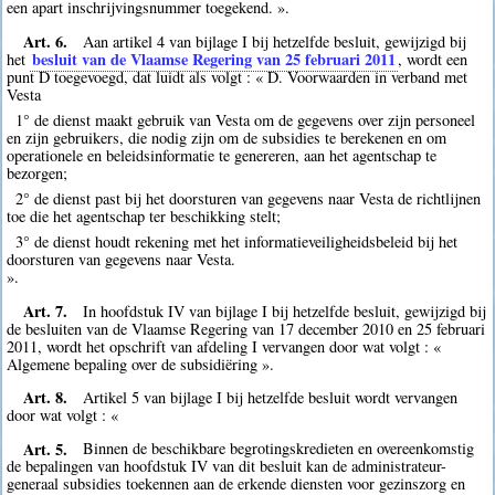
een apart inschrijvingsnummer toegekend. ».
Art. 6.
Aan artikel 4 van bijlage I bij hetzelfde besluit, gewijzigd bij
besluit van de Vlaamse Regering van 25 februari 2011
het
, wordt een
punt D toegevoegd, dat luidt als volgt : « D. Voorwaarden in verband met
Vesta
1° de dienst maakt gebruik van Vesta om de gegevens over zijn personeel
en zijn gebruikers, die nodig zijn om de subsidies te berekenen en om
operationele en beleidsinformatie te genereren, aan het agentschap te
bezorgen;
2° de dienst past bij het doorsturen van gegevens naar Vesta de richtlijnen
toe die het agentschap ter beschikking stelt;
3° de dienst houdt rekening met het informatieveiligheidsbeleid bij het
doorsturen van gegevens naar Vesta.
».
Art. 7.
In hoofdstuk IV van bijlage I bij hetzelfde besluit, gewijzigd bij
de besluiten van de Vlaamse Regering van 17 december 2010 en 25 februari
2011, wordt het opschrift van afdeling I vervangen door wat volgt : «
Algemene bepaling over de subsidiëring ».
Art. 8.
Artikel 5 van bijlage I bij hetzelfde besluit wordt vervangen
door wat volgt : «
Art. 5.
Binnen de beschikbare begrotingskredieten en overeenkomstig
de bepalingen van hoofdstuk IV van dit besluit kan de administrateur-
generaal subsidies toekennen aan de erkende diensten voor gezinszorg en