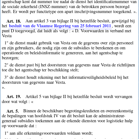
agentschap kent dat nummer toe nadat de dienst het identificatienummer van
de sociale zekerheid (INSZ-nummer) van de betrokken persoon bezorgd
heeft. Er wordt per functietype een apart inschrijvingsnummer toegekend. ».
Art. 18.
Aan artikel 3 van bijlage II bij hetzelfde besluit, gewijzigd bij
besluit van de Vlaamse Regering van 25 februari 2011
het
, wordt een
punt D toegevoegd, dat luidt als volgt : « D. Voorwaarden in verband met
Vesta
1° de dienst maakt gebruik van Vesta om de gegevens over zijn personeel
en zijn gebruikers, die nodig zijn om de subsidies te berekenen en om
operationele en beleidsinformatie te genereren, aan het agentschap te
bezorgen;
2° de dienst past bij het doorsturen van gegevens naar Vesta de richtlijnen
toe die het agentschap ter beschikking stelt;
3° de dienst houdt rekening met het informatieveiligheidsbeleid bij het
doorsturen van gegevens naar Vesta.
».
Art. 19.
Artikel 5 van bijlage II bij hetzelfde besluit wordt vervangen
door wat volgt : «
Art. 5.
Binnen de beschikbare begrotingskredieten en overeenkomstig
de bepalingen van hoofdstuk IV van dit besluit kan de administrateur-
generaal subsidies toekennen aan de erkende diensten voor logistieke hulp
op voorwaarde dat :
1° aan alle erkenningsvoorwaarden voldaan wordt;