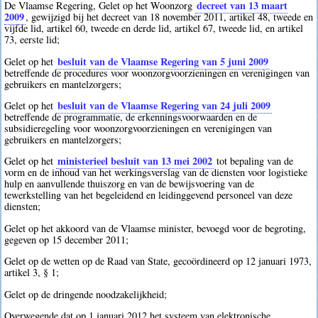
decreet van 13 maart
De Vlaamse Regering, Gelet op het Woonzorg
2009
, gewijzigd bij het decreet van 18 november 2011, artikel 48, tweede en
vijfde lid, artikel 60, tweede en derde lid, artikel 67, tweede lid, en artikel
73, eerste lid;
besluit van de Vlaamse Regering van 5 juni 2009
Gelet op het
betreffende de procedures voor woonzorgvoorzieningen en verenigingen van
gebruikers en mantelzorgers;
besluit van de Vlaamse Regering van 24 juli 2009
Gelet op het
betreffende de programmatie, de erkenningsvoorwaarden en de
subsidieregeling voor woonzorgvoorzieningen en verenigingen van
gebruikers en mantelzorgers;
ministerieel besluit van 13 mei 2002
Gelet op het
tot bepaling van de
vorm en de inhoud van het werkingsverslag van de diensten voor logistieke
hulp en aanvullende thuiszorg en van de bewijsvoering van de
tewerkstelling van het begeleidend en leidinggevend personeel van deze
diensten;
Gelet op het akkoord van de Vlaamse minister, bevoegd voor de begroting,
gegeven op 15 december 2011;
Gelet op de wetten op de Raad van State, gecoördineerd op 12 januari 1973,
artikel 3, § 1;
Gelet op de dringende noodzakelijkheid;
Overwegende dat op 1 januari 2012 het systeem van elektronische