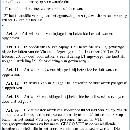
aanvullende thuiszorg op voorwaarde dat :
1° aan alle erkenningsvoorwaarden voldaan wordt;
2° het financiële verslag aan het agentschap bezorgd wordt overeenkomstig
artikel 17 van dit besluit.
».
Art. 9.
Artikel 6 en 7 van bijlage I bij hetzelfde besluit worden
opgeheven.
Art. 10.
In hoofdstuk IV van bijlage I bij hetzelfde besluit, gewijzigd
bij de besluiten van de Vlaamse Regering van 17 december 2010 en 25
februari 2011, wordt voor artikel 8 een afdeling I/1 ingevoegd, die luidt als
volgt : « Afdeling I/1. Subsidiëring van gezinszorg ».
Art. 11.
Artikel 9 en 24 van bijlage I bij hetzelfde besluit worden
opgeheven.
Art. 12.
In artikel 33 van bijlage I bij hetzelfde besluit wordt paragraaf
3 opgeheven.
Art. 13.
Artikel 35 van bijlage I bij hetzelfde besluit wordt vervangen
door wat volgt : «
Art. 35.
Elk trimester wordt een voorschot uitbetaald van 22,5% van de
subsidie-enveloppe, berekend overeenkomstig artikel 25 tot en met 30, op
basis van het aantal VTE logistiek personeel, het aantal VTE
doelgroepwerknemers en het aantal GESCO-VTE in de verschillende
functiecategorieën die in het voorafgaande jaar toegewezen werden. Die