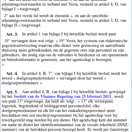
erkenningsvoorwaarden in verband met Vesta, vermeld in artikel 4, D, van
bijlage I » toegevoegd;
2° aan het vierde lid wordt de zinsnede «, en aan de specifieke
erkenningsvoorwaarden in verband met Vesta, vermeld in artikel 3, D, van
bijlage II » toegevoegd.
Art. 3.
In artikel 1 van bijlage I bij hetzelfde besluit wordt punt
19° vervangen door wat volgt: « 19° Vesta: het systeem van elektronische
gegevensuitwisseling waarvan elke dienst voor gezinszorg en aanvullende
thuiszorg moet gebruikmaken om de gegevens over zijn personeel en zijn
gebruikers, die nodig zijn om de subsidies te berekenen en om operationele
en beleidsinformatie te genereren, aan het agentschap te bezorgen;
».
Art. 4.
In artikel 4, B, 7°, van bijlage I bij hetzelfde besluit wordt het
woord « doelgroepmedewerkers » vervangen door het woord «
doelgroepwerknemers ».
Art. 5.
Aan artikel 4, B, van bijlage I bij hetzelfde besluit, gewijzigd
besluit van de Vlaamse Regering van 25 februari 2011
bij het
, wordt
een punt 13° toegevoegd, dat luidt als volgt : « 13° elk verzorgend,
logistiek, begeleidend of leidinggevend personeelslid, elke
doelgroepwerknemer en elk lid van het omkaderingspersoneel moet
beschikken over een inschrijvingsnummer bij het agentschap voor hij
tewerkgesteld mag worden bij een dienst. Het agentschap kent dat nummer
toe nadat de dienst het identificatienummer van de sociale zekerheid (INSZ-
nummer) van de betrokken persoon bezorgd heeft. Er wordt per functietype