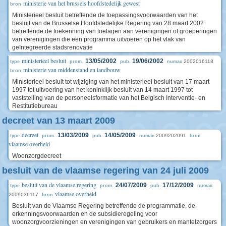
ministerie van het brussels hoofdstedelijk gewest
bron
Ministerieel besluit betreffende de toepassingsvoorwaarden van het
besluit van de Brusselse Hoofdstedelijke Regering van 28 maart 2002
betreffende de toekenning van toelagen aan verenigingen of groeperingen
van verenigingen die een programma uitvoeren op het vlak van
geïntegreerde stadsrenovatie
ministerieel besluit
13/05/2002
19/06/2002
2002016118
type
prom.
pub.
numac
ministerie van middenstand en landbouw
bron
Ministerieel besluit tot wijziging van het ministerieel besluit van 17 maart
1997 tot uitvoering van het koninklijk besluit van 14 maart 1997 tot
vaststelling van de personeelsformatie van het Belgisch Interventie- en
Restitutiebureau
decreet van 13 maart 2009
decreet
13/03/2009
14/05/2009
2009202091
type
prom.
pub.
numac
bron
vlaamse overheid
Woonzorgdecreet
besluit van de vlaamse regering van 24 juli 2009
besluit van de vlaamse regering
24/07/2009
17/12/2009
type
prom.
pub.
numac
vlaamse overheid
2009036117
bron
Besluit van de Vlaamse Regering betreffende de programmatie, de
erkenningsvoorwaarden en de subsidieregeling voor
woonzorgvoorzieningen en verenigingen van gebruikers en mantelzorgers