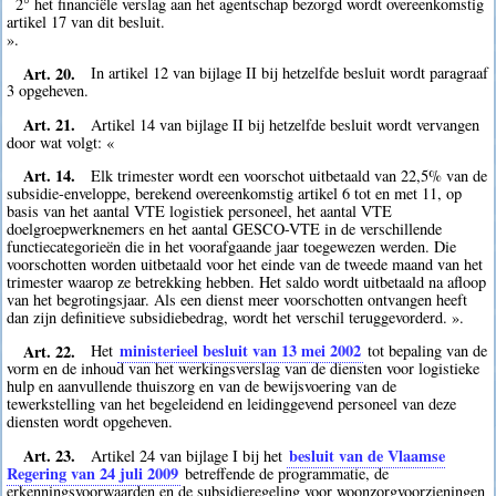
2° het financiële verslag aan het agentschap bezorgd wordt overeenkomstig
artikel 17 van dit besluit.
».
Art. 20.
In artikel 12 van bijlage II bij hetzelfde besluit wordt paragraaf
3 opgeheven.
Art. 21.
Artikel 14 van bijlage II bij hetzelfde besluit wordt vervangen
door wat volgt: «
Art. 14.
Elk trimester wordt een voorschot uitbetaald van 22,5% van de
subsidie-enveloppe, berekend overeenkomstig artikel 6 tot en met 11, op
basis van het aantal VTE logistiek personeel, het aantal VTE
doelgroepwerknemers en het aantal GESCO-VTE in de verschillende
functiecategorieën die in het voorafgaande jaar toegewezen werden. Die
voorschotten worden uitbetaald voor het einde van de tweede maand van het
trimester waarop ze betrekking hebben. Het saldo wordt uitbetaald na afloop
van het begrotingsjaar. Als een dienst meer voorschotten ontvangen heeft
dan zijn definitieve subsidiebedrag, wordt het verschil teruggevorderd. ».
Art. 22.
ministerieel besluit van 13 mei 2002
Het
tot bepaling van de
vorm en de inhoud van het werkingsverslag van de diensten voor logistieke
hulp en aanvullende thuiszorg en van de bewijsvoering van de
tewerkstelling van het begeleidend en leidinggevend personeel van deze
diensten wordt opgeheven.
Art. 23.
besluit van de Vlaamse
Artikel 24 van bijlage I bij het
Regering van 24 juli 2009
betreffende de programmatie, de
erkenningsvoorwaarden en de subsidieregeling voor woonzorgvoorzieningen