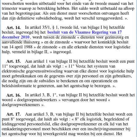
voorschotten worden uitbetaald voor het einde van de tweede maand van het
trimester waarop ze betrekking hebben. Het saldo wordt uitbetaald na afloop
van het begrotingsjaar. Als een dienst meer voorschotten ontvangen heeft
dan zijn definitieve subsidiebedrag, wordt het verschil teruggevorderd. ».
Art. 14.
In artikel 35/1, § 1, tweede lid, van bijlage I bij hetzelfde
besluit van de Vlaamse Regering van 17
besluit, ingevoegd bij het
december 2010
, wordt tussen de zinsnede « diensten voor gezinszorg en
aanvullende thuiszorg » en de zinsnede « waarvoor het koninklijk besluit
van 14 april 1988 » de zinsnede « en alle erkende diensten voor logistieke
hulp, vermeld in bijlage II, » ingevoegd.
Art. 15.
Aan artikel 1 van bijlage II bij hetzelfde besluit wordt een punt
11° toegevoegd, dat luidt als volgt : « 11° Vesta: het systeem van
elektronische gegevensuitwisseling waarvan elke dienst voor logistieke hulp
moet gebruikmaken om de gegevens over zijn personeel en zijn gebruikers,
die nodig zijn om de subsidies te berekenen en om operationele en
beleidsinformatie te genereren, aan het agentschap te bezorgen. ».
Art. 16.
In artikel 3, B, 1°, van bijlage II bij hetzelfde besluit wordt het
woord « doelgroepmedewerkers » vervangen door het woord «
doelgroepwerknemers ».
Art. 17.
Aan artikel 3, B, van bijlage II bij hetzelfde besluit wordt een
punt 8° toegevoegd, dat luidt als volgt : « 8° elk logistiek, begeleidend of
leidinggevend personeelslid, elke doelgroepwerknemer en elk lid van het
omkaderingspersoneel moet beschikken over een inschrijvingsnummer bij
het agentschap voor hij tewerkgesteld mag worden bij een dienst. Het