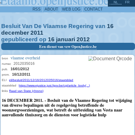
^
-
NL
FR
RSS
ABOUT
WEB LOG
CONTACT
Besluit Van De Vlaamse Regering van
16
december
2011
gepubliceerd op
16
januari
2012
Een dienst van vzw OpenJustice.be
vlaamse overheid
bron
2012035016
numac
16/01/2012
pub.
16/12/2011
prom.
ELI
eli/besluit/2011/12/16/2012035016/staatsblad
staatsblad
https://www.ejustice.just.fgov.be/cgi/article_body(...)
links
Raad van State (chrono)
16 DECEMBER 2011. - Besluit van de Vlaamse Regering tot wijziging
van diverse bepalingen uit de regelgeving betreffende de
woonzorgvoorzieningen, wat betreft de uitbreiding van Vesta naar
aanvullende thuiszorg en de diensten voor logistieke hulp