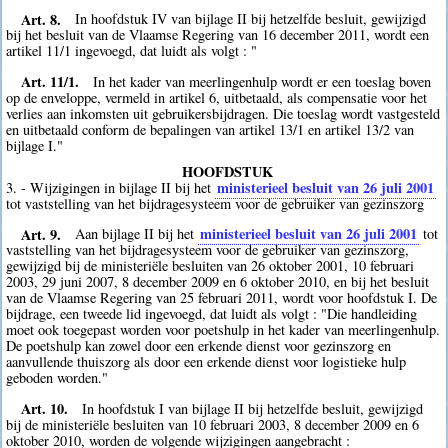
Art. 8.
In hoofdstuk IV van bijlage II bij hetzelfde besluit, gewijzigd
bij het besluit van de Vlaamse Regering van 16 december 2011, wordt een
artikel 11/1 ingevoegd, dat luidt als volgt : "
Art. 11/1.
In het kader van meerlingenhulp wordt er een toeslag boven
op de enveloppe, vermeld in artikel 6, uitbetaald, als compensatie voor het
verlies aan inkomsten uit gebruikersbijdragen. Die toeslag wordt vastgesteld
en uitbetaald conform de bepalingen van artikel 13/1 en artikel 13/2 van
bijlage I."
HOOFDSTUK
ministerieel besluit van 26 juli 2001
3. - Wijzigingen in bijlage II bij het
tot vaststelling van het bijdragesysteem voor de gebruiker van gezinszorg
Art. 9.
ministerieel besluit van 26 juli 2001
Aan bijlage II bij het
tot
vaststelling van het bijdragesysteem voor de gebruiker van gezinszorg,
gewijzigd bij de ministeriële besluiten van 26 oktober 2001, 10 februari
2003, 29 juni 2007, 8 december 2009 en 6 oktober 2010, en bij het besluit
van de Vlaamse Regering van 25 februari 2011, wordt voor hoofdstuk I. De
bijdrage, een tweede lid ingevoegd, dat luidt als volgt : "Die handleiding
moet ook toegepast worden voor poetshulp in het kader van meerlingenhulp.
De poetshulp kan zowel door een erkende dienst voor gezinszorg en
aanvullende thuiszorg als door een erkende dienst voor logistieke hulp
geboden worden."
Art. 10.
In hoofdstuk I van bijlage II bij hetzelfde besluit, gewijzigd
bij de ministeriële besluiten van 10 februari 2003, 8 december 2009 en 6
oktober 2010, worden de volgende wijzigingen aangebracht :