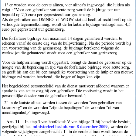
1° er worden voor de eerste alinea, vier alinea's ingevoegd, die luiden als
volgt : "Voor een gebruiker van acute zorg wordt de bijdrage per uur
bepaald op 7,5 euro per gepresteerd uur gezinszorg.
Als de gebruiker een OMNIO- of WIGW-statuut heeft of recht heeft op de
verhoogde tegemoetkoming, wordt de forfaitaire bijdrage verlaagd naar 4,5
euro per gepresteerd uur gezinszorg.
Die forfaitaire bijdrage kan maximaal 14 dagen gehanteerd worden, te
rekenen vanaf de eerste dag van de hulpverlening. Na die periode wordt bij
een voortzetting van de gezinszorg, de bijdrage berekend volgens de
werkwijze die gehanteerd wordt voor een gebruiker van gezinszorg.
Voor de hulpverlening wordt opgestart, brengt de dienst de gebruiker op de
hoogte van de beperking in tijd van de forfaitaire bijdrage voor acute zorg,
en geeft hij aan dat bij een mogelijke voortzetting van de hulp er een nieuwe
bijdrage zal worden berekend, die hoger of lager kan zijn.
Het begeleidend personeelslid van de dienst motiveert afdoend waarom er
sprake is van acute zorg bij een gebruiker. Die motivering wordt in het
persoonlijke dossier van de gebruiker bewaard.";
2° in de laatste alinea worden tussen de woorden "een gebruiker van
kraamzorg" en de woorden "zijn de bepalingen" de woorden "of van
meerlingenhulp" ingevoegd.
Art. 11.
In stap 3 van hoofdstuk V van bijlage II bij hetzelfde besluit,
ministerieel besluit van 8 december 2009
gewijzigd bij het
, worden de
volgende wijzigingen aangebracht : 1° in de eerste alinea wordt tussen de