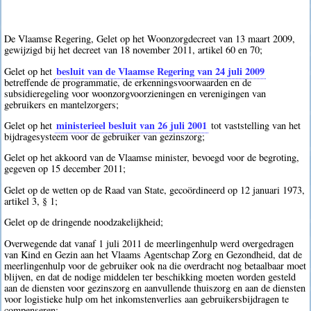
De Vlaamse Regering, Gelet op het Woonzorgdecreet van 13 maart 2009,
gewijzigd bij het decreet van 18 november 2011, artikel 60 en 70;
besluit van de Vlaamse Regering van 24 juli 2009
Gelet op het
betreffende de programmatie, de erkenningsvoorwaarden en de
subsidieregeling voor woonzorgvoorzieningen en verenigingen van
gebruikers en mantelzorgers;
ministerieel besluit van 26 juli 2001
Gelet op het
tot vaststelling van het
bijdragesysteem voor de gebruiker van gezinszorg;
Gelet op het akkoord van de Vlaamse minister, bevoegd voor de begroting,
gegeven op 15 december 2011;
Gelet op de wetten op de Raad van State, gecoördineerd op 12 januari 1973,
artikel 3, § 1;
Gelet op de dringende noodzakelijkheid;
Overwegende dat vanaf 1 juli 2011 de meerlingenhulp werd overgedragen
van Kind en Gezin aan het Vlaams Agentschap Zorg en Gezondheid, dat de
meerlingenhulp voor de gebruiker ook na die overdracht nog betaalbaar moet
blijven, en dat de nodige middelen ter beschikking moeten worden gesteld
aan de diensten voor gezinszorg en aanvullende thuiszorg en aan de diensten
voor logistieke hulp om het inkomstenverlies aan gebruikersbijdragen te
compenseren;