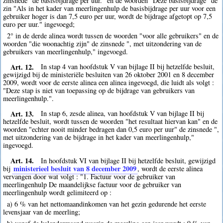
zinsnede "de basisbijdrage per uur." en de woorden "Deze basisbijdrage" de
zin "Als in het kader van meerlingenhulp de basisbijdrage per uur voor een
gebruiker hoger is dan 7,5 euro per uur, wordt de bijdrage afgetopt op 7,5
euro per uur." ingevoegd;
2° in de derde alinea wordt tussen de woorden "voor alle gebruikers" en de
woorden "die woonachtig zijn" de zinsnede ", met uitzondering van de
gebruikers van meerlingenhulp," ingevoegd.
Art. 12.
In stap 4 van hoofdstuk V van bijlage II bij hetzelfde besluit,
gewijzigd bij de ministeriële besluiten van 26 oktober 2001 en 8 december
2009, wordt voor de eerste alinea een alinea ingevoegd, die luidt als volgt :
"Deze stap is niet van toepassing op de bijdrage van gebruikers van
meerlingenhulp.".
Art. 13.
In stap 6, zesde alinea, van hoofdstuk V van bijlage II bij
hetzelfde besluit, wordt tussen de woorden "het resultaat hiervan kan" en de
woorden "echter nooit minder bedragen dan 0,5 euro per uur" de zinsnede ",
met uitzondering van de bijdrage in het kader van meerlingenhulp,"
ingevoegd.
Art. 14.
In hoofdstuk VI van bijlage II bij hetzelfde besluit, gewijzigd
ministerieel besluit van 8 december 2009
bij
, wordt de eerste alinea
vervangen door wat volgt : "1. Factuur voor de gebruiker van
meerlingenhulp De maandelijkse factuur voor de gebruiker van
meerlingenhulp wordt gelimiteerd op :
a) 6 % van het nettomaandinkomen van het gezin gedurende het eerste
levensjaar van de meerling;