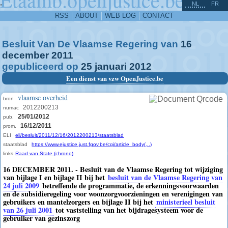
^
-
NL
FR
RSS
ABOUT
WEB LOG
CONTACT
Besluit Van De Vlaamse Regering van
16
december
2011
gepubliceerd op
25
januari
2012
Een dienst van vzw OpenJustice.be
vlaamse overheid
bron
2012200213
numac
25/01/2012
pub.
16/12/2011
prom.
ELI
eli/besluit/2011/12/16/2012200213/staatsblad
staatsblad
https://www.ejustice.just.fgov.be/cgi/article_body(...)
links
Raad van State (chrono)
16 DECEMBER 2011. - Besluit van de Vlaamse Regering tot wijziging
van bijlage I en bijlage II bij het
besluit van de Vlaamse Regering van
24 juli 2009
betreffende de programmatie, de erkenningsvoorwaarden
en de subsidieregeling voor woonzorgvoorzieningen en verenigingen van
gebruikers en mantelzorgers en bijlage II bij het
ministerieel besluit
van 26 juli 2001
tot vaststelling van het bijdragesysteem voor de
gebruiker van gezinszorg