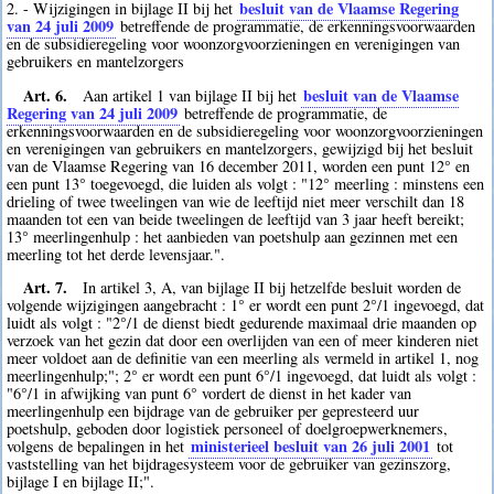
besluit van de Vlaamse Regering
2. - Wijzigingen in bijlage II bij het
van 24 juli 2009
betreffende de programmatie, de erkenningsvoorwaarden
en de subsidieregeling voor woonzorgvoorzieningen en verenigingen van
gebruikers en mantelzorgers
Art. 6.
besluit van de Vlaamse
Aan artikel 1 van bijlage II bij het
Regering van 24 juli 2009
betreffende de programmatie, de
erkenningsvoorwaarden en de subsidieregeling voor woonzorgvoorzieningen
en verenigingen van gebruikers en mantelzorgers, gewijzigd bij het besluit
van de Vlaamse Regering van 16 december 2011, worden een punt 12° en
een punt 13° toegevoegd, die luiden als volgt : "12° meerling : minstens een
drieling of twee tweelingen van wie de leeftijd niet meer verschilt dan 18
maanden tot een van beide tweelingen de leeftijd van 3 jaar heeft bereikt;
13° meerlingenhulp : het aanbieden van poetshulp aan gezinnen met een
meerling tot het derde levensjaar.".
Art. 7.
In artikel 3, A, van bijlage II bij hetzelfde besluit worden de
volgende wijzigingen aangebracht : 1° er wordt een punt 2°/1 ingevoegd, dat
luidt als volgt : "2°/1 de dienst biedt gedurende maximaal drie maanden op
verzoek van het gezin dat door een overlijden van een of meer kinderen niet
meer voldoet aan de definitie van een meerling als vermeld in artikel 1, nog
meerlingenhulp;"; 2° er wordt een punt 6°/1 ingevoegd, dat luidt als volgt :
"6°/1 in afwijking van punt 6° vordert de dienst in het kader van
meerlingenhulp een bijdrage van de gebruiker per gepresteerd uur
poetshulp, geboden door logistiek personeel of doelgroepwerknemers,
ministerieel besluit van 26 juli 2001
volgens de bepalingen in het
tot
vaststelling van het bijdragesysteem voor de gebruiker van gezinszorg,
bijlage I en bijlage II;".