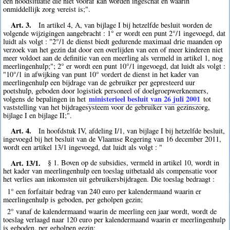
een noodsituatie die niet vooraf kan worden ingeschat en waarin
onmiddellijk zorg vereist is;".
Art. 3.
In artikel 4, A, van bijlage I bij hetzelfde besluit worden de
volgende wijzigingen aangebracht : 1° er wordt een punt 2°/1 ingevoegd, dat
luidt als volgt : "2°/1 de dienst biedt gedurende maximaal drie maanden op
verzoek van het gezin dat door een overlijden van een of meer kinderen niet
meer voldoet aan de definitie van een meerling als vermeld in artikel 1, nog
meerlingenhulp;"; 2° er wordt een punt 10°/1 ingevoegd, dat luidt als volgt :
"10°/1 in afwijking van punt 10° vordert de dienst in het kader van
meerlingenhulp een bijdrage van de gebruiker per gepresteerd uur
poetshulp, geboden door logistiek personeel of doelgroepwerknemers,
ministerieel besluit van 26 juli 2001
volgens de bepalingen in het
tot
vaststelling van het bijdragesysteem voor de gebruiker van gezinszorg,
bijlage I en bijlage II;".
Art. 4.
In hoofdstuk IV, afdeling I/1, van bijlage I bij hetzelfde besluit,
ingevoegd bij het besluit van de Vlaamse Regering van 16 december 2011,
wordt een artikel 13/1 ingevoegd, dat luidt als volgt : "
Art. 13/1.
§ 1. Boven op de subsidies, vermeld in artikel 10, wordt in
het kader van meerlingenhulp een toeslag uitbetaald als compensatie voor
het verlies aan inkomsten uit gebruikersbijdragen. Die toeslag bedraagt :
1° een forfaitair bedrag van 240 euro per kalendermaand waarin er
meerlingenhulp is geboden, per geholpen gezin;
2° vanaf de kalendermaand waarin de meerling een jaar wordt, wordt de
toeslag verlaagd naar 120 euro per kalendermaand waarin er meerlingenhulp
is geboden, per geholpen gezin;