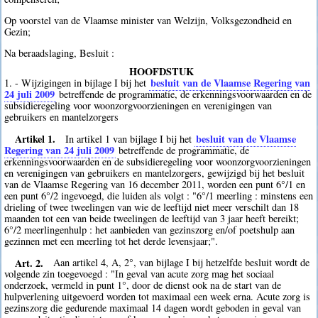
Op voorstel van de Vlaamse minister van Welzijn, Volksgezondheid en
Gezin;
Na beraadslaging, Besluit :
HOOFDSTUK
besluit van de Vlaamse Regering van
1. - Wijzigingen in bijlage I bij het
24 juli 2009
betreffende de programmatie, de erkenningsvoorwaarden en de
subsidieregeling voor woonzorgvoorzieningen en verenigingen van
gebruikers en mantelzorgers
Artikel 1.
besluit van de Vlaamse
In artikel 1 van bijlage I bij het
Regering van 24 juli 2009
betreffende de programmatie, de
erkenningsvoorwaarden en de subsidieregeling voor woonzorgvoorzieningen
en verenigingen van gebruikers en mantelzorgers, gewijzigd bij het besluit
van de Vlaamse Regering van 16 december 2011, worden een punt 6°/1 en
een punt 6°/2 ingevoegd, die luiden als volgt : "6°/1 meerling : minstens een
drieling of twee tweelingen van wie de leeftijd niet meer verschilt dan 18
maanden tot een van beide tweelingen de leeftijd van 3 jaar heeft bereikt;
6°/2 meerlingenhulp : het aanbieden van gezinszorg en/of poetshulp aan
gezinnen met een meerling tot het derde levensjaar;".
Art. 2.
Aan artikel 4, A, 2°, van bijlage I bij hetzelfde besluit wordt de
volgende zin toegevoegd : "In geval van acute zorg mag het sociaal
onderzoek, vermeld in punt 1°, door de dienst ook na de start van de
hulpverlening uitgevoerd worden tot maximaal een week erna. Acute zorg is
gezinszorg die gedurende maximaal 14 dagen wordt geboden in geval van