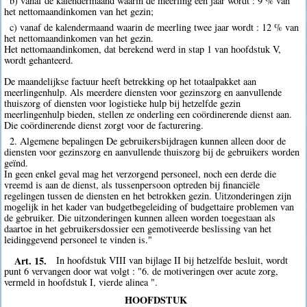
b) vanaf de kalendermaand waarin de meerling een jaar wordt : 9 % van
het nettomaandinkomen van het gezin;
c) vanaf de kalendermaand waarin de meerling twee jaar wordt : 12 % van
het nettomaandinkomen van het gezin.
Het nettomaandinkomen, dat berekend werd in stap 1 van hoofdstuk V,
wordt gehanteerd.
De maandelijkse factuur heeft betrekking op het totaalpakket aan
meerlingenhulp. Als meerdere diensten voor gezinszorg en aanvullende
thuiszorg of diensten voor logistieke hulp bij hetzelfde gezin
meerlingenhulp bieden, stellen ze onderling een coördinerende dienst aan.
Die coördinerende dienst zorgt voor de facturering.
2. Algemene bepalingen De gebruikersbijdragen kunnen alleen door de
diensten voor gezinszorg en aanvullende thuiszorg bij de gebruikers worden
geïnd.
In geen enkel geval mag het verzorgend personeel, noch een derde die
vreemd is aan de dienst, als tussenpersoon optreden bij financiële
regelingen tussen de diensten en het betrokken gezin. Uitzonderingen zijn
mogelijk in het kader van budgetbegeleiding of budgettaire problemen van
de gebruiker. Die uitzonderingen kunnen alleen worden toegestaan als
daartoe in het gebruikersdossier een gemotiveerde beslissing van het
leidinggevend personeel te vinden is."
Art. 15.
In hoofdstuk VIII van bijlage II bij hetzelfde besluit, wordt
punt 6 vervangen door wat volgt : "6. de motiveringen over acute zorg,
vermeld in hoofdstuk I, vierde alinea ".
HOOFDSTUK