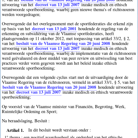
decreet van 13 juli 2007
uitvoering van het
inzake medisch en ethisch
verantwoorde sportbeoefening, waarbij geen nieuwe thema's of richtsnoeren
werden voorgedragen;
Overwegende dat het overlegmoment met de sportfederaties die erkend zijn
decreet van 13 juli 2001
op basis van het
houdende de regeling van de
erkenning en subsidiëring van de Vlaamse sportfederaties, heeft
plaatsgevonden op 11 oktober 2012, met toepassing van artikel 33/2, § 2,
besluit van de Vlaamse Regering van 20 juni 2008
van het
houdende
decreet van 13 juli 2007
uitvoering van het
inzake medisch en ethisch
verantwoorde sportbeoefening, waarbij de implementatie van de richtsnoeren
werd geëvalueerd en door middel van peer review en uitwisseling van best
practices verder vorm gegeven wordt aan het beleid inzake ethisch
verantwoorde sportbeoefening;
Overwegende dat een volgende cyclus start met de uitvaardiging door de
Vlaamse Regering van de richtsnoeren, vermeld in artikel 33/1, § 5, van het
besluit van de Vlaamse Regering van 20 juni 2008
houdende uitvoering
decreet van 13 juli 2007
van het
inzake medisch en ethisch verantwoorde
sportbeoefening;
Op voorstel van de Vlaamse minister van Financiën, Begroting, Werk,
Ruimtelijke Ordening en Sport;
Na beraadslaging, Besluit :
Artikel 1.
In dit besluit wordt verstaan onder :
1° thema : een positief waardegeheel als onderdeel van het ethische