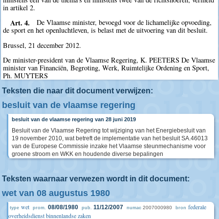
in artikel 2.
Art. 4.
De Vlaamse minister, bevoegd voor de lichamelijke opvoeding,
de sport en het openluchtleven, is belast met de uitvoering van dit besluit.
Brussel, 21 december 2012.
De minister-president van de Vlaamse Regering, K. PEETERS De Vlaamse
minister van Financiën, Begroting, Werk, Ruimtelijke Ordening en Sport,
Ph. MUYTERS
Teksten die naar dit document verwijzen:
besluit van de vlaamse regering
besluit van de vlaamse regering van 28 juni 2019
Besluit van de Vlaamse Regering tot wijziging van het Energiebesluit van
19 november 2010, wat betreft de implementatie van het besluit SA.46013
van de Europese Commissie inzake het Vlaamse steunmechanisme voor
groene stroom en WKK en houdende diverse bepalingen
Teksten waarnaar verwezen wordt in dit document:
wet van 08 augustus 1980
wet
federale
08/08/1980
11/12/2007
2007000980
type
prom.
pub.
numac
bron
overheidsdienst binnenlandse zaken