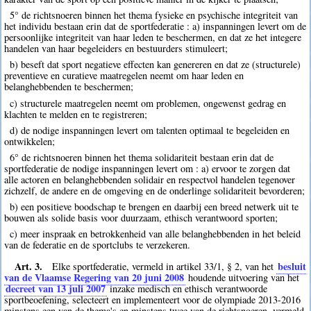
5° de richtsnoeren binnen het thema fysieke en psychische integriteit van
het individu bestaan erin dat de sportfederatie : a) inspanningen levert om de
persoonlijke integriteit van haar leden te beschermen, en dat ze het integere
handelen van haar begeleiders en bestuurders stimuleert;
b) beseft dat sport negatieve effecten kan genereren en dat ze (structurele)
preventieve en curatieve maatregelen neemt om haar leden en
belanghebbenden te beschermen;
c) structurele maatregelen neemt om problemen, ongewenst gedrag en
klachten te melden en te registreren;
d) de nodige inspanningen levert om talenten optimaal te begeleiden en
ontwikkelen;
6° de richtsnoeren binnen het thema solidariteit bestaan erin dat de
sportfederatie de nodige inspanningen levert om : a) ervoor te zorgen dat
alle actoren en belanghebbenden solidair en respectvol handelen tegenover
zichzelf, de andere en de omgeving en de onderlinge solidariteit bevorderen;
b) een positieve boodschap te brengen en daarbij een breed netwerk uit te
bouwen als solide basis voor duurzaam, ethisch verantwoord sporten;
c) meer inspraak en betrokkenheid van alle belanghebbenden in het beleid
van de federatie en de sportclubs te verzekeren.
Art. 3.
besluit
Elke sportfederatie, vermeld in artikel 33/1, § 2, van het
van de Vlaamse Regering van 20 juni 2008
houdende uitvoering van het
decreet van 13 juli 2007
inzake medisch en ethisch verantwoorde
sportbeoefening, selecteert en implementeert voor de olympiade 2013-2016
minstens een van de thema's en minstens twee van de richtsnoeren, vermeld