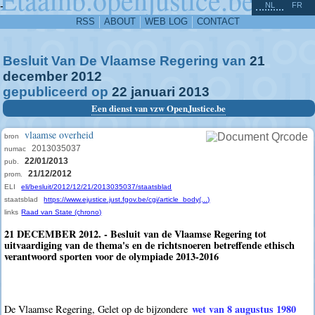
^
-
NL
FR
RSS
ABOUT
WEB LOG
CONTACT
Besluit Van De Vlaamse Regering van
21
december
2012
gepubliceerd op
22
januari
2013
Een dienst van vzw OpenJustice.be
vlaamse overheid
bron
2013035037
numac
22/01/2013
pub.
21/12/2012
prom.
ELI
eli/besluit/2012/12/21/2013035037/staatsblad
staatsblad
https://www.ejustice.just.fgov.be/cgi/article_body(...)
links
Raad van State (chrono)
21 DECEMBER 2012. - Besluit van de Vlaamse Regering tot
uitvaardiging van de thema's en de richtsnoeren betreffende ethisch
verantwoord sporten voor de olympiade 2013-2016
wet van 8 augustus 1980
De Vlaamse Regering, Gelet op de bijzondere