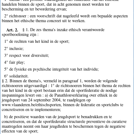
handelen binnen de sport, dat in acht genomen moet worden ter
bescherming en ter bevordering ervan;
2° richtsnoer : een voorschrift dat nageleefd wordt om bepaalde aspecten
binnen het ethische thema concreet uit te werken.
Art. 2.
§ 1. De zes thema's inzake ethisch verantwoorde
sportbeoefening zijn :
1° de rechten van het kind in de sport;
2° inclusie;
3° respect voor diversiteit;
4° fair play;
5° de fysieke en psychische integriteit van het individu;
6° solidariteit.
§ 2. Binnen de thema's, vermeld in paragraaf 1, worden de volgende
richtsnoeren uitgevaardigd : 1° de richtsnoeren binnen het thema de rechten
van het kind in de sport bestaan erin dat de sportfederatie de nodige
inspanningen levert om : a) de Panathlonverklaring over ethiek in de
jeugdsport van 24 september 2004, te raadplegen op
www.vlaanderen.be/ethischsporten, binnen de federatie en sportclubs te
concretiseren en te implementeren;
b) de positieve waarden van de jeugdsport te benadrukken en te
concretiseren, en dat de sportfederatie structurele preventieve én curatieve
maatregelen neemt om haar jeugdleden te beschermen tegen de negatieve
effecten van de sport;