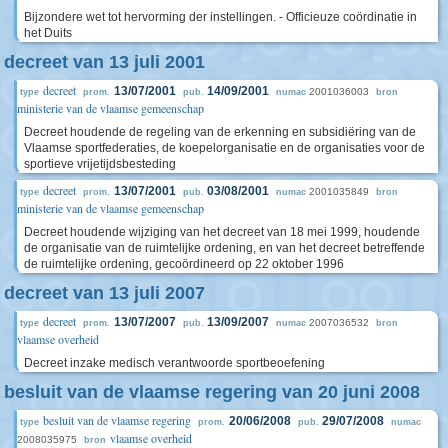
Bijzondere wet tot hervorming der instellingen. - Officieuze coördinatie in
het Duits
decreet van 13 juli 2001
decreet
13/07/2001
14/09/2001
2001036003
type
prom.
pub.
numac
bron
ministerie van de vlaamse gemeenschap
Decreet houdende de regeling van de erkenning en subsidiëring van de
Vlaamse sportfederaties, de koepelorganisatie en de organisaties voor de
sportieve vrijetijdsbesteding
decreet
13/07/2001
03/08/2001
2001035849
type
prom.
pub.
numac
bron
ministerie van de vlaamse gemeenschap
Decreet houdende wijziging van het decreet van 18 mei 1999, houdende
de organisatie van de ruimtelijke ordening, en van het decreet betreffende
de ruimtelijke ordening, gecoördineerd op 22 oktober 1996
decreet van 13 juli 2007
decreet
13/07/2007
13/09/2007
2007036532
type
prom.
pub.
numac
bron
vlaamse overheid
Decreet inzake medisch verantwoorde sportbeoefening
besluit van de vlaamse regering van 20 juni 2008
besluit van de vlaamse regering
20/06/2008
29/07/2008
type
prom.
pub.
numac
vlaamse overheid
2008035975
bron