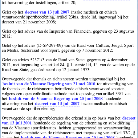
tot hervorming der instellingen, artikel 20;
decreet van 13 juli 2007
Gelet op het
inzake medisch en ethisch
verantwoorde sportbeoefening, artikel 23bis, derde lid, ingevoegd bij het
decreet van 21 november 2008;
Gelet op het advies van de Inspectie van Financiën, gegeven op 23 augustus
2012;
Gelet op het advies (D-SP-297-09) van de Raad voor Cultuur, Jeugd, Sport
en Media, Sectorraad voor Sport, gegeven op 7 november 2012;
Gelet op advies 52371/3 van de Raad van State, gegeven op 4 december
2012, met toepassing van artikel 84, § 1, eerste lid, 1°, van de wetten op de
Raad van State, gecoördineerd op 12 januari 1973;
Overwegende dat thema's en richtsnoeren werden uitgevaardigd bij het
besluit van de Vlaamse Regering van 21 mei 2010
tot uitvaardiging van
de thema's en de richtsnoeren betreffende ethisch verantwoord sporten,
volgens een open coördinatiemethode met toepassing van artikel 33/1 van
besluit van de Vlaamse Regering van 20 juni 2008
het
houdende
decreet van 13 juli 2007
uitvoering van het
inzake medisch en ethisch
verantwoorde sportbeoefening;
decreet
Overwegende dat de sportfederaties die erkend zijn op basis van het
van 13 juli 2001
houdende de regeling van de erkenning en subsidiëring
van de Vlaamse sportfederaties, hebben gerapporteerd ter verantwoording
van de implementatie van de richtsnoeren met toepassing van artikel 33/2, §
besluit van de Vlaamse Regering van 20 juni 2008
1, van het
houdende