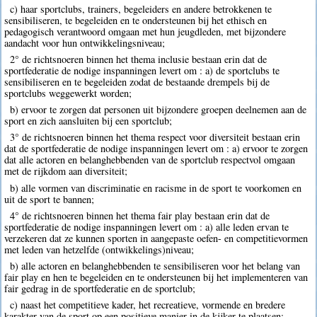
c) haar sportclubs, trainers, begeleiders en andere betrokkenen te
sensibiliseren, te begeleiden en te ondersteunen bij het ethisch en
pedagogisch verantwoord omgaan met hun jeugdleden, met bijzondere
aandacht voor hun ontwikkelingsniveau;
2° de richtsnoeren binnen het thema inclusie bestaan erin dat de
sportfederatie de nodige inspanningen levert om : a) de sportclubs te
sensibiliseren en te begeleiden zodat de bestaande drempels bij de
sportclubs weggewerkt worden;
b) ervoor te zorgen dat personen uit bijzondere groepen deelnemen aan de
sport en zich aansluiten bij een sportclub;
3° de richtsnoeren binnen het thema respect voor diversiteit bestaan erin
dat de sportfederatie de nodige inspanningen levert om : a) ervoor te zorgen
dat alle actoren en belanghebbenden van de sportclub respectvol omgaan
met de rijkdom aan diversiteit;
b) alle vormen van discriminatie en racisme in de sport te voorkomen en
uit de sport te bannen;
4° de richtsnoeren binnen het thema fair play bestaan erin dat de
sportfederatie de nodige inspanningen levert om : a) alle leden ervan te
verzekeren dat ze kunnen sporten in aangepaste oefen- en competitievormen
met leden van hetzelfde (ontwikkelings)niveau;
b) alle actoren en belanghebbenden te sensibiliseren voor het belang van
fair play en hen te begeleiden en te ondersteunen bij het implementeren van
fair gedrag in de sportfederatie en de sportclub;
c) naast het competitieve kader, het recreatieve, vormende en bredere
karakter van de sport op een positieve manier in de kijker te plaatsen;